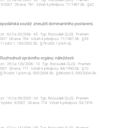
:
9/2007
· Strana:
761
· Vztah k předpisu:
71/1967 Sb.: §62
Hospodářská soutěž: zneužití dominantního postavení;
 zn.:
62 Ca 20/2006 - 65
· Typ:
Rozsudek (SJS)
· Pramen:
2007
· Strana:
764
· Vztah k předpisu:
71/1967 Sb.: §59
11 odst.1; 150/2002 Sb.: §76 odst.1 písm.a);
ozhodnutí správního orgánu: náležitosti
 zn.:
29 Ca 120/2006 - 10
· Typ:
Rozsudek (SJS)
· Pramen:
2007
· Strana:
771
· Vztah k předpisu:
84/1990 Sb.: §10
 §76 odst.1 písm.a); 500/2004 Sb.: §68 odst.3; 500/2004 Sb.:
 zn.:
15 Ca 99/2005 - 34
· Typ:
Rozsudek (SJS)
· Pramen:
 Vydání:
9/2007
· Strana:
774
· Vztah k předpisu:
50/1976
 zn.:
57 Ca 15/2006 - 38
· Typ:
Rozsudek (SJS)
· Pramen: