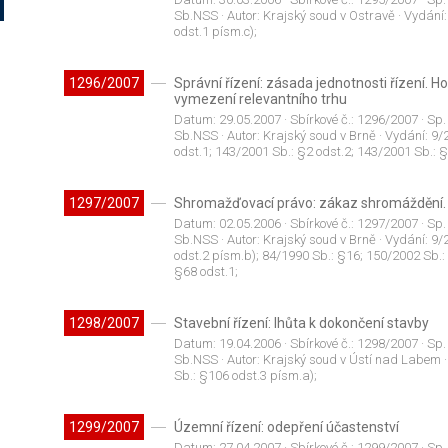
Sb.NSS
· Autor:
Krajský soud v Ostravě
· Vydání
odst.1 písm.c);
1296/2007
Správní řízení: zásada jednotnosti řízení. 
vymezení relevantního trhu
Datum:
29.05.2007
· Sbírkové č.:
1296/2007
· Sp.
Sb.NSS
· Autor:
Krajský soud v Brně
· Vydání:
9/
odst.1; 143/2001 Sb.: §2 odst.2; 143/2001 Sb.: §
1297/2007
Shromažďovací právo: zákaz shromáždění. R
Datum:
02.05.2006
· Sbírkové č.:
1297/2007
· Sp.
Sb.NSS
· Autor:
Krajský soud v Brně
· Vydání:
9/
odst.2 písm.b); 84/1990 Sb.: §16; 150/2002 Sb.:
§68 odst.1;
1298/2007
Stavební řízení: lhůta k dokončení stavby
Datum:
19.04.2006
· Sbírkové č.:
1298/2007
· Sp.
Sb.NSS
· Autor:
Krajský soud v Ústí nad Labem
·
Sb.: §106 odst.3 písm.a);
1299/2007
Územní řízení: odepření účastenství
Datum:
27.04.2007
· Sbírkové č.:
1299/2007
· Sp.