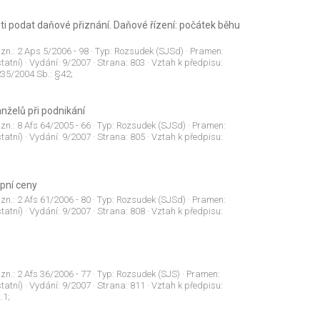
ti podat daňové přiznání. Daňové řízení: počátek běhu
 zn.:
2 Aps 5/2006 - 98
· Typ:
Rozsudek (SJSd)
· Pramen:
tatní)
· Vydání:
9/2007
· Strana:
803
· Vztah k předpisu:
235/2004 Sb.: §42;
nželů při podnikání
 zn.:
8 Afs 64/2005 - 66
· Typ:
Rozsudek (SJSd)
· Pramen:
tatní)
· Vydání:
9/2007
· Strana:
805
· Vztah k předpisu:
upní ceny
 zn.:
2 Afs 61/2006 - 80
· Typ:
Rozsudek (SJSd)
· Pramen:
tatní)
· Vydání:
9/2007
· Strana:
808
· Vztah k předpisu:
 zn.:
2 Afs 36/2006 - 77
· Typ:
Rozsudek (SJS)
· Pramen:
tatní)
· Vydání:
9/2007
· Strana:
811
· Vztah k předpisu:
.1;