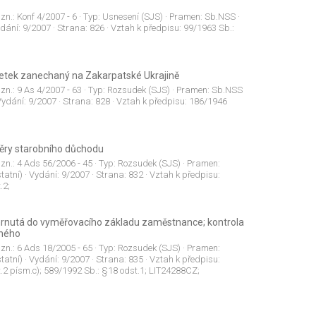
 zn.:
Konf 4/2007 - 6
· Typ:
Usnesení (SJS)
· Pramen:
Sb.NSS
·
ydání:
9/2007
· Strana:
826
· Vztah k předpisu:
99/1963 Sb.:
etek zanechaný na Zakarpatské Ukrajině
 zn.:
9 As 4/2007 - 63
· Typ:
Rozsudek (SJS)
· Pramen:
Sb.NSS
Vydání:
9/2007
· Strana:
828
· Vztah k předpisu:
186/1946
měry starobního důchodu
 zn.:
4 Ads 56/2006 - 45
· Typ:
Rozsudek (SJS)
· Pramen:
tatní)
· Vydání:
9/2007
· Strana:
832
· Vztah k předpisu:
.2;
zahrnutá do vyměřovacího základu zaměstnance; kontrola
tného
 zn.:
6 Ads 18/2005 - 65
· Typ:
Rozsudek (SJS)
· Pramen:
tatní)
· Vydání:
9/2007
· Strana:
835
· Vztah k předpisu:
.2 písm.c); 589/1992 Sb.: §18 odst.1; LIT24288CZ;