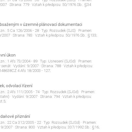
2007
· Strana:
779
· Vztah k předpisu:
50/1976 Sb.: §34
 obsaženým v územně plánovací dokumentaci
 zn.:
5 Ca 126/2006 - 28
· Typ:
Rozsudek (SJS)
· Pramen:
9/2007
· Strana:
783
· Vztah k předpisu:
50/1976 Sb.: §133;
ávní úkon
 zn.:
1 Afs 73/2004 - 89
· Typ:
Usnesení (SJSd)
· Pramen:
ý senát
· Vydání:
9/2007
· Strana:
788
· Vztah k předpisu:
148638CZ 4 Afs 18/2003 - 127;
k; odvolací řízení
 zn.:
2 Afs 111/2005 - 74
· Typ:
Rozsudek (SJSd)
· Pramen:
tatní)
· Vydání:
9/2007
· Strana:
794
· Vztah k předpisu:
t.5;
 daňové přiznání
 zn.:
22 Ca 312/2005 - 22
· Typ:
Rozsudek (SJSd)
· Pramen:
:
9/2007
· Strana:
800
· Vztah k předpisu:
337/1992 Sb.: §16;