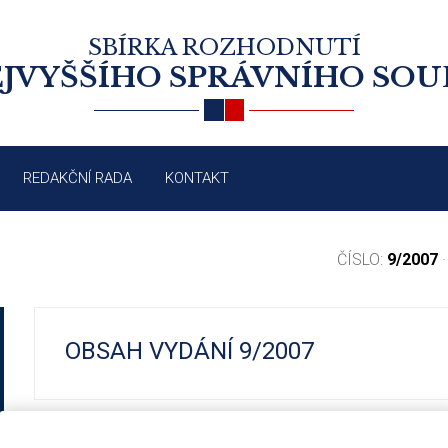
SBÍRKA ROZHODNUTÍ
JVYŠŠÍHO SPRÁVNÍHO SO
REDAKČNÍ RADA
KONTAKT
ČÍSLO:
9/2007
·
OBSAH VYDÁNÍ 9/2007
1291/2007
Řízení před soudem: předběžné opatření;