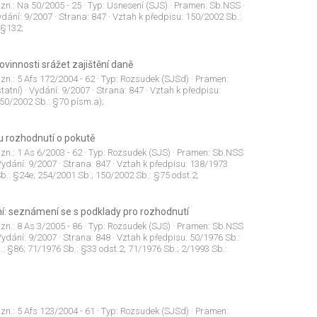
 zn.:
Na 50/2005 - 25
· Typ:
Usnesení (SJS)
· Pramen:
Sb.NSS
·
ydání:
9/2007
· Strana:
847
· Vztah k předpisu:
150/2002 Sb.:
 §132;
vinnosti srážet zajištění daně
 zn.:
5 Afs 172/2004 - 62
· Typ:
Rozsudek (SJSd)
· Pramen:
tatní)
· Vydání:
9/2007
· Strana:
847
· Vztah k předpisu:
150/2002 Sb.: §70 písm.a);
u rozhodnutí o pokutě
 zn.:
1 As 6/2003 - 62
· Typ:
Rozsudek (SJS)
· Pramen:
Sb.NSS
Vydání:
9/2007
· Strana:
847
· Vztah k předpisu:
138/1973
b.: §24e; 254/2001 Sb.; 150/2002 Sb.: §75 odst.2;
ení: seznámení se s podklady pro rozhodnutí
 zn.:
8 As 3/2005 - 86
· Typ:
Rozsudek (SJS)
· Pramen:
Sb.NSS
Vydání:
9/2007
· Strana:
848
· Vztah k předpisu:
50/1976 Sb.:
.: §86; 71/1976 Sb.: §33 odst.2; 71/1976 Sb.; 2/1993 Sb.:
 zn.:
5 Afs 123/2004 - 61
· Typ:
Rozsudek (SJSd)
· Pramen: