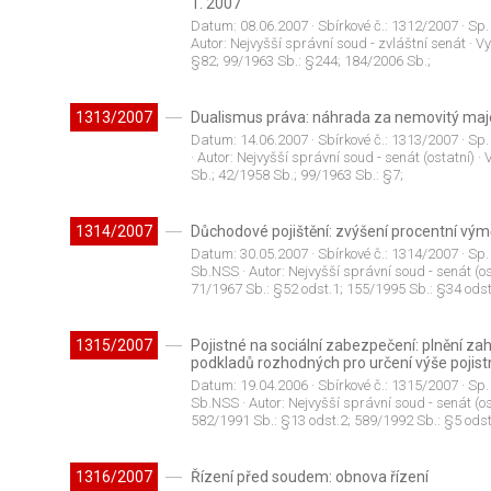
1. 2007
Datum:
08.06.2007
· Sbírkové č.:
1312/2007
· Sp.
Autor:
Nejvyšší správní soud - zvláštní senát
· V
§82; 99/1963 Sb.: §244; 184/2006 Sb.;
1313/2007
Dualismus práva: náhrada za nemovitý maj
Datum:
14.06.2007
· Sbírkové č.:
1313/2007
· Sp.
· Autor:
Nejvyšší správní soud - senát (ostatní)
· 
Sb.; 42/1958 Sb.; 99/1963 Sb.: §7;
1314/2007
Důchodové pojištění: zvýšení procentní vý
Datum:
30.05.2007
· Sbírkové č.:
1314/2007
· Sp.
Sb.NSS
· Autor:
Nejvyšší správní soud - senát (os
71/1967 Sb.: §52 odst.1; 155/1995 Sb.: §34 odst
1315/2007
Pojistné na sociální zabezpečení: plnění 
podkladů rozhodných pro určení výše pojis
Datum:
19.04.2006
· Sbírkové č.:
1315/2007
· Sp.
Sb.NSS
· Autor:
Nejvyšší správní soud - senát (os
582/1991 Sb.: §13 odst.2; 589/1992 Sb.: §5 odst
1316/2007
Řízení před soudem: obnova řízení