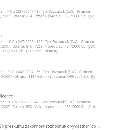
 zn.:
7 Ca 223/2004 - 48
· Typ:
Rozsudek (SJS)
· Pramen:
9/2007
· Strana:
814
· Vztah k předpisu:
151/2000 Sb.: §82
m
 zn.:
10 Ca 247/2005 - 162
· Typ:
Rozsudek (SJS)
· Pramen:
9/2007
· Strana:
816
· Vztah k předpisu:
151/2000 Sb.: §35
); 151/2000 Sb.: §97 odst.1 písm.n);
 zn.:
22 Ca 442/2004 - 56
· Typ:
Rozsudek (SJS)
· Pramen:
:
9/2007
· Strana:
818
· Vztah k předpisu:
449/2001 Sb.: §2
 licence
 zn.:
10 Ca 22/2006 - 44
· Typ:
Rozsudek (SJS)
· Pramen:
9/2007
· Strana:
820
· Vztah k předpisu:
156/2000 Sb.: §16;
 k přezkumu zákonnosti rozhodnutí o vyvlastnění po 1.