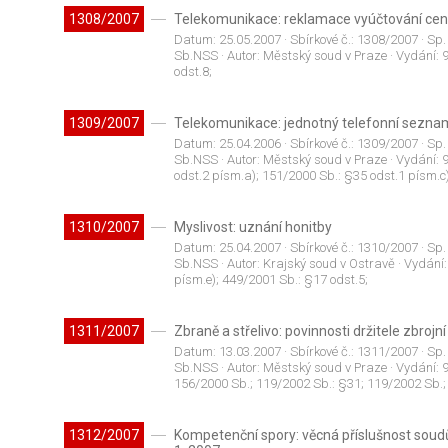
1308/2007
Telekomunikace: reklamace vyúčtování cen
Datum:
25.05.2007
· Sbírkové č.:
1308/2007
· Sp.
Sb.NSS
· Autor:
Městský soud v Praze
· Vydání:
odst.8;
1309/2007
Telekomunikace: jednotný telefonní sezna
Datum:
25.04.2006
· Sbírkové č.:
1309/2007
· Sp.
Sb.NSS
· Autor:
Městský soud v Praze
· Vydání:
odst.2 písm.a); 151/2000 Sb.: §35 odst.1 písm.c
1310/2007
Myslivost: uznání honitby
Datum:
25.04.2007
· Sbírkové č.:
1310/2007
· Sp.
Sb.NSS
· Autor:
Krajský soud v Ostravě
· Vydání
písm.e); 449/2001 Sb.: §17 odst.5;
1311/2007
Zbraně a střelivo: povinnosti držitele zbrojní
Datum:
13.03.2007
· Sbírkové č.:
1311/2007
· Sp.
Sb.NSS
· Autor:
Městský soud v Praze
· Vydání:
156/2000 Sb.; 119/2002 Sb.: §31; 119/2002 Sb.;
1312/2007
Kompetenční spory: věcná příslušnost soudů