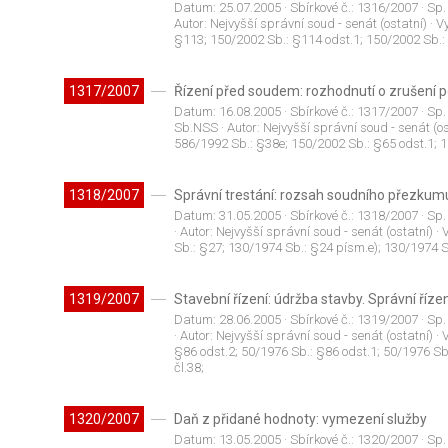
Datum:
25.07.2005
· Sbírkové č.:
1316/2007
· Sp.
Autor:
Nejvyšší správní soud - senát (ostatní)
· V
§113; 150/2002 Sb.: §114 odst.1; 150/2002 Sb.:
1317/2007
Řízení před soudem: rozhodnutí o zrušení po
Datum:
16.08.2005
· Sbírkové č.:
1317/2007
· Sp.
Sb.NSS
· Autor:
Nejvyšší správní soud - senát (os
586/1992 Sb.: §38e; 150/2002 Sb.: §65 odst.1; 
1318/2007
Správní trestání: rozsah soudního přezkum
Datum:
31.05.2005
· Sbírkové č.:
1318/2007
· Sp.
· Autor:
Nejvyšší správní soud - senát (ostatní)
· 
Sb.: §27; 130/1974 Sb.: §24 písm.e); 130/1974 S
1319/2007
Stavební řízení: údržba stavby. Správní říz
Datum:
28.06.2005
· Sbírkové č.:
1319/2007
· Sp.
· Autor:
Nejvyšší správní soud - senát (ostatní)
· 
§86 odst.2; 50/1976 Sb.: §86 odst.1; 50/1976 Sb
čl.38;
1320/2007
Daň z přidané hodnoty: vymezení služby
Datum:
13.05.2005
· Sbírkové č.:
1320/2007
· Sp.