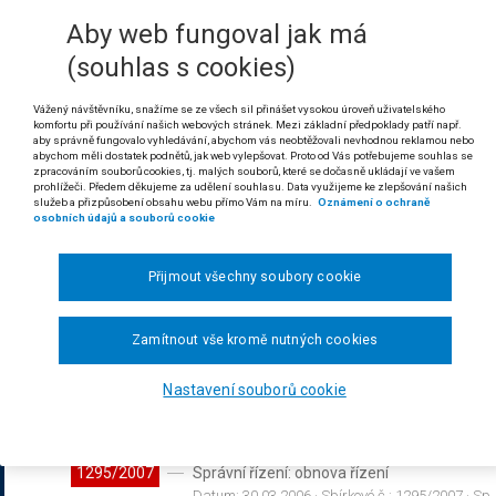
Datum:
28.07.2006
· Sbírkové č.:
1291/2007
· Sp.
Aby web fungoval jak má
Sb.NSS
· Autor:
Krajský soud v Ústí nad Labem
·
Sb.: §38 odst.1; 150/2002 Sb.: §82; 150/2002 Sb
(souhlas s cookies)
1292/2007
Řízení před soudem: soudní přezkum rozhodn
Vážený návštěvníku, snažíme se ze všech sil přinášet vysokou úroveň uživatelského
komfortu při používání našich webových stránek. Mezi základní předpoklady patří např.
skutečností: platnost osvědčení
aby správně fungovalo vyhledávání, abychom vás neobtěžovali nevhodnou reklamou nebo
Datum:
11.05.2007
· Sbírkové č.:
1292/2007
· Sp.
abychom měli dostatek podnětů, jak web vylepšovat. Proto od Vás potřebujeme souhlas se
Sb.NSS
· Autor:
Městský soud v Praze
· Vydání:
zpracováním souborů cookies, tj. malých souborů, které se dočasně ukládají ve vašem
odst.3; 148/1998 Sb.: §36 odst.7;
prohlížeči. Předem děkujeme za udělení souhlasu. Data využijeme ke zlepšování našich
služeb a přizpůsobení obsahu webu přímo Vám na míru.
Oznámení o ochraně
osobních údajů a souborů cookie
1293/2007
Řízení před soudem: žaloba proti nečinnosti
Datum:
16.05.2007
· Sbírkové č.:
1293/2007
· Sp.
Přijmout všechny soubory cookie
Sb.NSS
· Autor:
Nejvyšší správní soud - senát (os
150/2002 Sb.: §65; 150/2002 Sb.: §79;
Zamítnout vše kromě nutných cookies
1294/2007
Řízení před soudem: místní příslušnost so
Datum:
15.05.2007
· Sbírkové č.:
1294/2007
· Sp.
Nastavení souborů cookie
Sb.NSS
· Autor:
Nejvyšší správní soud - senát (os
325/1999 Sb.: §32 odst.4; 325/1999 Sb.: §77;
1295/2007
Správní řízení: obnova řízení
Datum:
30.03.2006
· Sbírkové č.:
1295/2007
· Sp.