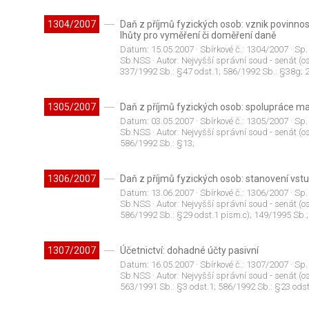
1304/2007
Daň z příjmů fyzických osob: vznik povinnos
lhůty pro vyměření či doměření daně
Datum:
15.05.2007
· Sbírkové č.:
1304/2007
· Sp.
Sb.NSS
· Autor:
Nejvyšší správní soud - senát (os
337/1992 Sb.: §47 odst.1; 586/1992 Sb.: §38g; 
1305/2007
Daň z příjmů fyzických osob: spolupráce ma
Datum:
03.05.2007
· Sbírkové č.:
1305/2007
· Sp.
Sb.NSS
· Autor:
Nejvyšší správní soud - senát (os
586/1992 Sb.: §13;
1306/2007
Daň z příjmů fyzických osob: stanovení vst
Datum:
13.06.2007
· Sbírkové č.:
1306/2007
· Sp.
Sb.NSS
· Autor:
Nejvyšší správní soud - senát (os
586/1992 Sb.: §29 odst.1 písm.c); 149/1995 Sb.;
1307/2007
Účetnictví: dohadné účty pasivní
Datum:
16.05.2007
· Sbírkové č.:
1307/2007
· Sp.
Sb.NSS
· Autor:
Nejvyšší správní soud - senát (os
563/1991 Sb.: §3 odst.1; 586/1992 Sb.: §23 odst