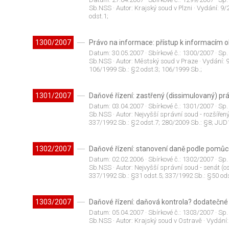
Sb.NSS
· Autor:
Krajský soud v Plzni
· Vydání:
9/
odst.1;
1300/2007
Právo na informace: přístup k informacím
Datum:
30.05.2007
· Sbírkové č.:
1300/2007
· Sp.
Sb.NSS
· Autor:
Městský soud v Praze
· Vydání:
106/1999 Sb.: §2 odst.3; 106/1999 Sb.;
1301/2007
Daňové řízení: zastřený (dissimulovaný) pr
Datum:
03.04.2007
· Sbírkové č.:
1301/2007
· Sp.
Sb.NSS
· Autor:
Nejvyšší správní soud - rozšířen
337/1992 Sb.: §2 odst.7; 280/2009 Sb.: §8; JUD
1302/2007
Daňové řízení: stanovení daně podle pomůce
Datum:
02.02.2006
· Sbírkové č.:
1302/2007
· Sp.
Sb.NSS
· Autor:
Nejvyšší správní soud - senát (os
337/1992 Sb.: §31 odst.5; 337/1992 Sb.: §50 ods
1303/2007
Daňové řízení: daňová kontrola? dodatečné
Datum:
05.04.2007
· Sbírkové č.:
1303/2007
· Sp.
Sb.NSS
· Autor:
Krajský soud v Ostravě
· Vydání