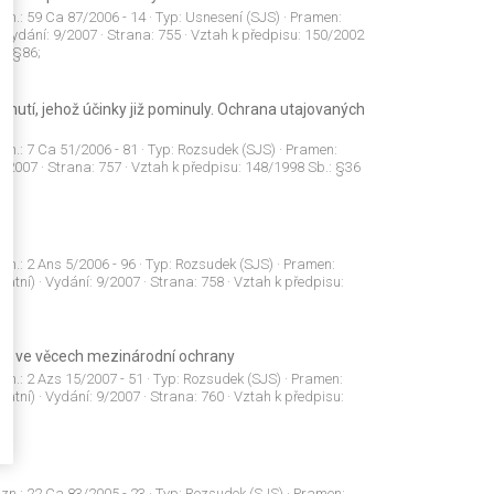
 zn.:
59 Ca 87/2006 - 14
· Typ:
Usnesení (SJS)
· Pramen:
 Vydání:
9/2007
· Strana:
755
· Vztah k předpisu:
150/2002
.: §86;
utí, jehož účinky již pominuly. Ochrana utajovaných
 zn.:
7 Ca 51/2006 - 81
· Typ:
Rozsudek (SJS)
· Pramen:
9/2007
· Strana:
757
· Vztah k předpisu:
148/1998 Sb.: §36
 zn.:
2 Ans 5/2006 - 96
· Typ:
Rozsudek (SJS)
· Pramen:
tatní)
· Vydání:
9/2007
· Strana:
758
· Vztah k předpisu:
udu ve věcech mezinárodní ochrany
 zn.:
2 Azs 15/2007 - 51
· Typ:
Rozsudek (SJS)
· Pramen:
tatní)
· Vydání:
9/2007
· Strana:
760
· Vztah k předpisu:
 zn.:
22 Ca 83/2005 - 23
· Typ:
Rozsudek (SJS)
· Pramen: