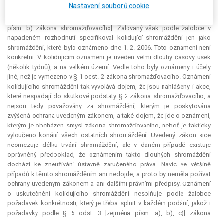
Nastavení souborů cookie
má podle dříve doručeného oznámení konat jiné shromáždění a mezi
svolavateli nedošlo k dohodě o úpravě doby jeho konání [§ 10 odst. 2
písm. b) zákona shromažďovacího]. Žalovaný však podle žalobce v
napadeném rozhodnutí specifikoval kolidující shromáždění jen jako
shromáždění, které bylo oznámeno dne 1. 2. 2006. Toto oznámení není
konkrétní. V kolidujícím oznámení je uveden velmi dlouhý časový úsek
(několik týdnů), a na velkém území. Vedle toho byly oznámeny i účely
jiné, než je vymezeno v § 1 odst. 2 zákona shromažďovacího. Oznámení
kolidujícího shromáždění tak vyvolává dojem, že jsou nahlášeny i akce,
které nespadají do skutkové podstaty § 2 zákona shromažďovacího, a
nejsou tedy považovány za shromáždění, kterým je poskytována
zvýšená ochrana uvedeným zákonem, a také dojem, že jde o oznámení,
kterým je obcházen smysl zákona shromažďovacího, neboť je fakticky
vyloučeno konání všech ostatních shromáždění. Uvedený zákon sice
neomezuje délku trvání shromáždění, ale v daném případě existuje
oprávněný předpoklad, že oznámením takto dlouhých shromáždění
dochází ke zneužívání ústavně zaručeného práva. Navíc ve většině
případů k těmto shromážděním ani nedojde, a proto by neměla požívat
ochrany uvedeným zákonem a ani dalšími právními předpisy. Oznámení
o uskutečnění kolidujícího shromáždění nesplňuje podle žalobce
požadavek konkrétnosti, který je třeba splnit v každém podání, jakož i
požadavky podle § 5 odst. 3 [zejména písm. a), b), c)] zákona