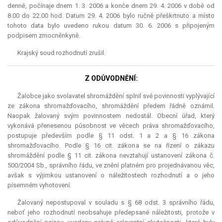
denně, počínaje dnem 1. 3. 2006 a konče dnem 29. 4. 2006 v době od
8.00 do 22.00 hod. Datum 29. 4. 2006 bylo ručně přeškrtnuto a místo
tohoto data bylo uvedeno rukou datum 30. 6. 2006 s připojeným
podpisem zmocněnkyně.
Krajský soud rozhodnutí zrušil.
Z ODŮVODNĚNÍ:
Žalobce jako svolavatel shromáždění splnil své povinnosti vyplývající
ze zákona shromažďovacího, shromáždění předem řádně oznámil.
Naopak žalovaný svým povinnostem nedostál. Obecní úřad, který
vykonává přenesenou působnost ve věcech práva shromažďovacího,
postupuje především podle § 11 odst. 1 a 2 a § 16 zákona
shromažďovacího. Podle § 16 cit. zákona se na řízení o zákazu
shromáždění podle § 11 cit. zákona nevztahují ustanovení zákona č.
500/2004 Sb., správního řádu, ve znění platném pro projednávanou věc,
avšak s výjimkou ustanovení o náležitostech rozhodnutí a o jeho
písemném vyhotovení.
Žalovaný nepostupoval v souladu s § 68 odst. 3 správního řádu,
neboť jeho rozhodnutí neobsahuje předepsané náležitosti, protože v