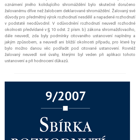
oznámení jiného kolidujícího shromáždění bylo skutečně doručeno
žalovanému dříve než žalobcem deklarované shromáždění. Žalovaný své
důvody pro předmětný výrok rozhodnutí nesdělil a napadené rozhodnutí
v podstatě neodůvodnil. V odůvodnění rozhodnutí neuvedl rozhodné
okolnosti předvídané v § 10 odst. 2 písm. b) zákona shromažďovacího,
dále neuvedl, zda byly podmínky citovaného ustanovení naplněny a
jakým způsobem, a neuvedl ani bližší okolnosti případu, pro které by
bylo možno danou věc podřadit pod citované ustanovení. Rovněž
žalovaný neuvedl své úvahy, kterými byl veden při aplikaci tohoto
ustanovení a při hodnocení důkazů.