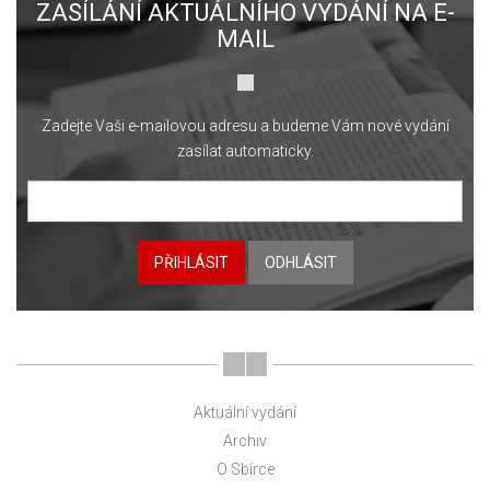
ZASÍLÁNÍ AKTUÁLNÍHO VYDÁNÍ NA E-
MAIL
Zadejte Vaši e-mailovou adresu a budeme Vám nové vydání
zasílat automaticky.
PŘIHLÁSIT
ODHLÁSIT
Aktuální vydání
Archiv
O Sbírce