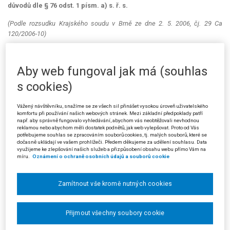
důvodů dle § 76 odst. 1 písm. a) s. ř. s.
(Podle rozsudku Krajského soudu v Brně ze dne 2. 5. 2006, čj. 29 Ca
120/2006-10)
Věc:
Dušan R. proti Úřadu městské části Brno-střed o zákaz
shromáždění.
Aby web fungoval jak má (souhlas
Žalobce se domáhal zrušení rozhodnutí žalovaného ze dne 19. 4.
s cookies)
2006, kterým bylo zakázáno shromáždění, jehož konání bylo oznámeno
na den 27. 5. 2006 v době od 10.00 hod. do 22.00 hod. v Brně na části
Vážený návštěvníku, snažíme se ze všech sil přinášet vysokou úroveň uživatelského
ulice J. Svolavatelem tohoto shromáždění byl žalobce, který svoji
komfortu při používání našich webových stránek. Mezi základní předpoklady patří
oznamovací povinnost splnil dne 19. 4. 2006 v 15.30 hod., kdy oznámení
např. aby správně fungovalo vyhledávání, abychom vás neobtěžovali nevhodnou
reklamou nebo abychom měli dostatek podnětů, jak web vylepšovat. Proto od Vás
o konání shromáždění předal žalovanému.
potřebujeme souhlas se zpracováním souborů cookies, tj. malých souborů, které se
dočasně ukládají ve vašem prohlížeči. Předem děkujeme za udělení souhlasu. Data
Napadeným rozhodnutím bylo shromáždění zakázáno podle § 10
využijeme ke zlepšování našich služeb a přizpůsobení obsahu webu přímo Vám na
míru.
Oznámení o ochraně osobních údajů a souborů cookie
odst. 2 písm. b) zákona č. 84/1990 Sb., o právu shromažďovacím (dále
jen „zákon shromažďovací“). Z odůvodnění rozhodnutí vyplývá jen, že
zákaz žalovaný vyslovil proto, že dříve mu bylo doručeno oznámení ze
Zamítnout vše kromě nutných cookies
dne 1. 2. 2006 (bez bližších údajů).
Žalobce v žalobě namítl, že jeho oznámení mělo všechny požadavky
Přijmout všechny soubory cookie
stanovené zákonem. Podle žalobce zakázal žalovaný uvedené
shromáždění z toho důvodu, že se na stejném místě a ve stejnou dobu