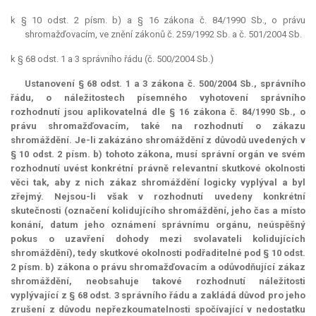
k § 10 odst. 2 písm. b) a § 16 zákona č. 84/1990 Sb., o právu
shromažďovacím, ve znění zákonů č. 259/1992 Sb. a č. 501/2004 Sb.
k § 68 odst. 1 a 3 správního řádu (č. 500/2004 Sb.)
Ustanovení § 68 odst. 1 a 3 zákona č. 500/2004 Sb., správního
řádu, o náležitostech písemného vyhotovení správního
rozhodnutí jsou aplikovatelná dle § 16 zákona č. 84/1990 Sb., o
právu shromažďovacím, také na rozhodnutí o zákazu
shromáždění. Je-li zakázáno shromáždění z důvodů uvedených v
§ 10 odst. 2 písm. b) tohoto zákona, musí správní orgán ve svém
rozhodnutí uvést konkrétní právně
relevantní
skutkové okolnosti
věci tak, aby z nich zákaz shromáždění logicky vyplýval a byl
zřejmý. Nejsou-li však v rozhodnutí uvedeny konkrétní
skutečnosti (označení kolidujícího shromáždění, jeho čas a místo
konání, datum jeho oznámení správnímu orgánu, neúspěšný
pokus o uzavření dohody mezi svolavateli kolidujících
shromáždění), tedy skutkové okolnosti podřaditelné pod § 10 odst.
2 písm. b) zákona o právu shromažďovacím a odůvodňující zákaz
shromáždění, neobsahuje takové rozhodnutí náležitosti
vyplývající z § 68 odst. 3 správního řádu a zakládá důvod pro jeho
zrušení z důvodu nepřezkoumatelnosti spočívající v nedostatku