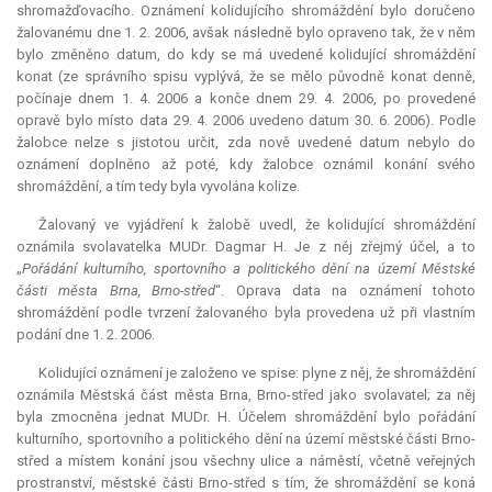
shromažďovacího. Oznámení kolidujícího shromáždění bylo doručeno
žalovanému dne 1. 2. 2006, avšak následně bylo opraveno tak, že v něm
bylo změněno datum, do kdy se má uvedené kolidující shromáždění
konat (ze správního spisu vyplývá, že se mělo původně konat denně,
počínaje dnem 1. 4. 2006 a konče dnem 29. 4. 2006, po provedené
opravě bylo místo data 29. 4. 2006 uvedeno datum 30. 6. 2006). Podle
žalobce nelze s jistotou určit, zda nově uvedené datum nebylo do
oznámení doplněno až poté, kdy žalobce oznámil konání svého
shromáždění, a tím tedy byla vyvolána
kolize
.
Žalovaný ve vyjádření k žalobě uvedl, že kolidující shromáždění
oznámila svolavatelka MUDr. Dagmar H. Je z něj zřejmý účel, a to
„
Pořádání kulturního, sportovního a politického dění na území Městské
části města Brna, Brno-střed
“. Oprava data na oznámení tohoto
shromáždění podle tvrzení žalovaného byla provedena už při vlastním
podání dne 1. 2. 2006.
Kolidující oznámení je založeno ve spise: plyne z něj, že shromáždění
oznámila Městská část města Brna, Brno-střed jako svolavatel; za něj
byla zmocněna jednat MUDr. H. Účelem shromáždění bylo pořádání
kulturního, sportovního a politického dění na území městské části Brno-
střed a místem konání jsou všechny ulice a náměstí, včetně veřejných
prostranství, městské části Brno-střed s tím, že shromáždění se koná