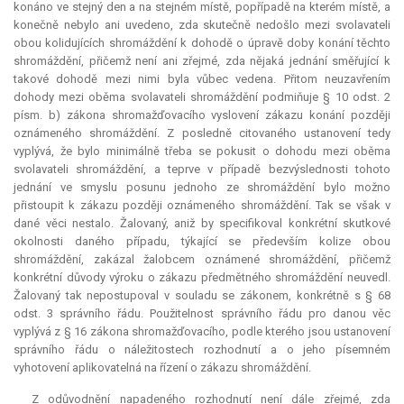
konáno ve stejný den a na stejném místě, popřípadě na kterém místě, a
konečně nebylo ani uvedeno, zda skutečně nedošlo mezi svolavateli
obou kolidujících shromáždění k dohodě o úpravě doby konání těchto
shromáždění, přičemž není ani zřejmé, zda nějaká jednání směřující k
takové dohodě mezi nimi byla vůbec vedena. Přitom neuzavřením
dohody mezi oběma svolavateli shromáždění podmiňuje § 10 odst. 2
písm. b) zákona shromažďovacího vyslovení zákazu konání později
oznámeného shromáždění. Z posledně citovaného ustanovení tedy
vyplývá, že bylo minimálně třeba se pokusit o dohodu mezi oběma
svolavateli shromáždění, a teprve v případě bezvýslednosti tohoto
jednání ve smyslu posunu jednoho ze shromáždění bylo možno
přistoupit k zákazu později oznámeného shromáždění. Tak se však v
dané věci nestalo. Žalovaný, aniž by specifikoval konkrétní skutkové
okolnosti daného případu, týkající se především
kolize
obou
shromáždění, zakázal žalobcem oznámené shromáždění, přičemž
konkrétní důvody výroku o zákazu předmětného shromáždění neuvedl.
Žalovaný tak nepostupoval v souladu se zákonem, konkrétně s § 68
odst. 3 správního řádu. Použitelnost správního řádu pro danou věc
vyplývá z § 16 zákona shromažďovacího, podle kterého jsou ustanovení
správního řádu o náležitostech rozhodnutí a o jeho písemném
vyhotovení aplikovatelná na řízení o zákazu shromáždění.
Z odůvodnění napadeného rozhodnutí není dále zřejmé, zda