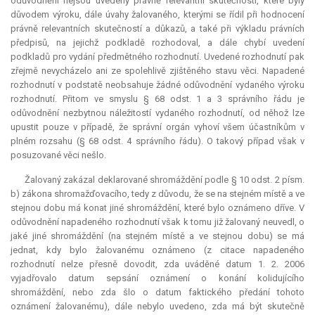
odůvodnění nejsou uvedeny právně
relevantní
skutečnosti, které byly
důvodem výroku, dále úvahy žalovaného, kterými se řídil při hodnocení
právně relevantních skutečností a důkazů, a také při výkladu právních
předpisů, na jejichž podkladě rozhodoval, a dále chybí uvedení
podkladů pro vydání předmětného rozhodnutí. Uvedené rozhodnutí pak
zřejmě nevycházelo ani ze spolehlivě zjištěného stavu věci. Napadené
rozhodnutí v podstatě neobsahuje žádné odůvodnění vydaného výroku
rozhodnutí. Přitom ve smyslu § 68 odst. 1 a 3 správního řádu je
odůvodnění nezbytnou náležitostí vydaného rozhodnutí, od něhož lze
upustit pouze v případě, že správní orgán vyhoví všem účastníkům v
plném rozsahu (§ 68 odst. 4 správního řádu). O takový případ však v
posuzované věci nešlo.
Žalovaný zakázal deklarované shromáždění podle § 10 odst. 2 písm.
b) zákona shromažďovacího, tedy z důvodu, že se na stejném místě a ve
stejnou dobu má konat jiné shromáždění, které bylo oznámeno dříve. V
odůvodnění napadeného rozhodnutí však k tomu již žalovaný neuvedl, o
jaké jiné shromáždění (na stejném místě a ve stejnou dobu) se má
jednat, kdy bylo žalovanému oznámeno (z citace napadeného
rozhodnutí nelze přesně dovodit, zda uváděné datum 1. 2. 2006
vyjadřovalo datum sepsání oznámení o konání kolidujícího
shromáždění, nebo zda šlo o datum faktického předání tohoto
oznámení žalovanému), dále nebylo uvedeno, zda má být skutečně