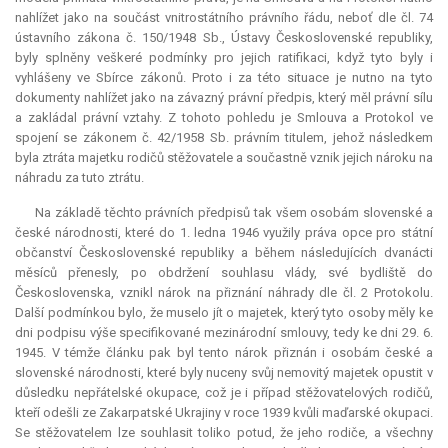
nahlížet jako na součást vnitrostátního právního řádu, neboť dle čl. 74
ústavního zákona č. 150/1948 Sb., Ústavy Československé republiky,
byly splněny veškeré podmínky pro jejich ratifikaci, když tyto byly i
vyhlášeny ve Sbírce zákonů. Proto i za této situace je nutno na tyto
dokumenty nahlížet jako na závazný právní předpis, který měl právní sílu
a zakládal právní vztahy. Z tohoto pohledu je Smlouva a Protokol ve
spojení se zákonem č. 42/1958 Sb. právním titulem, jehož následkem
byla ztráta majetku rodičů stěžovatele a součastně vznik jejich nároku na
náhradu za tuto ztrátu.
Na základě těchto právních předpisů tak všem osobám slovenské a
české národnosti, které do 1. ledna 1946 využily práva
opce
pro státní
občanství Československé republiky a během následujících dvanácti
měsíců přenesly, po obdržení souhlasu vlády, své bydliště do
Československa, vznikl nárok na přiznání náhrady dle čl. 2 Protokolu.
Další podmínkou bylo, že muselo jít o majetek, který tyto osoby měly ke
dni podpisu výše specifikované mezinárodní smlouvy, tedy ke dni 29. 6.
1945. V témže článku pak byl tento nárok přiznán i osobám české a
slovenské národnosti, které byly nuceny svůj nemovitý majetek opustit v
důsledku nepřátelské okupace, což je i případ stěžovatelových rodičů,
kteří odešli ze Zakarpatské Ukrajiny v roce 1939 kvůli maďarské okupaci.
Se stěžovatelem lze souhlasit toliko potud, že jeho rodiče, a všechny