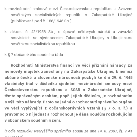
k mezinárodní smlouvě mezi Československou republikou a Svazem
sovětských socialistických republik o Zakarpatské Ukrajině
(publikovaná pod č. 186/1946 Sb.)
k zákonu č. 42/1958 Sb., o úpravě některých nároků a závazků
souvisících se sjednocením Zakarpatské Ukrajiny s Ukrajinskou
sovětskou socialistickou republikou
k § 7 občanského soudního řádu
Rozhodnutí Ministerstva financí ve věci přiznání náhrady za
nemovitý majetek zanechaný na Zakarpatské Ukrajině, k němuž
občané české a slovenské národnosti pozbyli ke dni 29. 6. 1945
vlastnický titul v důsledku sjednání mezinárodní smlouvy mezi
Československou republikou a SSSR o Zakarpatské Ukrajině,
těmto oprávněným osobám, popř. jejich dědicům, je rozhodnutím
o výši této náhrady. Proto se jedná o rozhodnutí správního orgánu
ve věci vyplývající z občanskoprávních vztahů (§ 7 o. s. ř.) a
pravomoc o ní jednat a rozhodnout je dána soudům rozhodujícím
v občanském soudním řízení.
(Podle rozsudku Nejvyššího správního soudu ze dne 14. 6. 2007, čj. 9 As