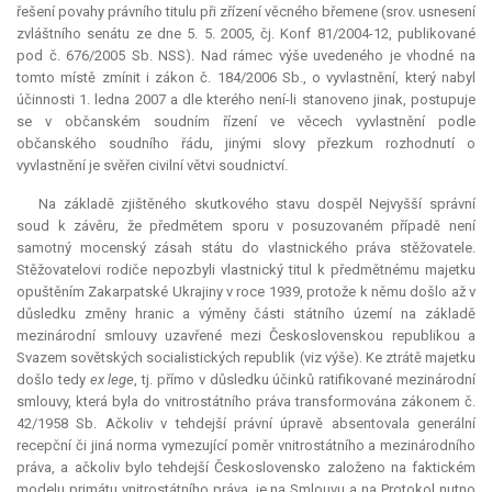
řešení povahy právního titulu při zřízení věcného břemene (srov. usnesení
zvláštního senátu ze dne 5. 5. 2005, čj. Konf 81/2004-12, publikované
pod č. 676/2005 Sb. NSS). Nad rámec výše uvedeného je vhodné na
tomto místě zmínit i zákon č. 184/2006 Sb., o vyvlastnění, který nabyl
účinnosti 1. ledna 2007 a dle kterého není-li stanoveno jinak, postupuje
se v občanském soudním řízení ve věcech vyvlastnění podle
občanského soudního řádu, jinými slovy přezkum rozhodnutí o
vyvlastnění je svěřen civilní větvi soudnictví.
Na základě zjištěného skutkového stavu dospěl Nejvyšší správní
soud k závěru, že předmětem sporu v posuzovaném případě není
samotný mocenský zásah státu do vlastnického práva stěžovatele.
Stěžovatelovi rodiče nepozbyli vlastnický titul k předmětnému majetku
opuštěním Zakarpatské Ukrajiny v roce 1939, protože k němu došlo až v
důsledku změny hranic a výměny části státního území na základě
mezinárodní smlouvy uzavřené mezi Československou republikou a
Svazem sovětských socialistických republik (viz výše). Ke ztrátě majetku
došlo tedy
ex lege
, tj. přímo v důsledku účinků ratifikované mezinárodní
smlouvy, která byla do vnitrostátního práva transformována zákonem č.
42/1958 Sb. Ačkoliv v tehdejší právní úpravě absentovala generální
recepční či jiná norma vymezující poměr vnitrostátního a mezinárodního
práva, a ačkoliv bylo tehdejší Československo založeno na faktickém
modelu primátu vnitrostátního práva, je na Smlouvu a na Protokol nutno