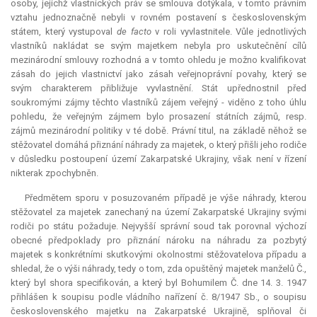
osoby, jejichž vlastnických práv se smlouva dotýkala, v tomto právním
vztahu jednoznačně nebyli v rovném postavení s československým
státem, který vystupoval
de facto
v roli vyvlastnitele. Vůle jednotlivých
vlastníků nakládat se svým majetkem nebyla pro uskutečnění cílů
mezinárodní smlouvy rozhodná a v tomto ohledu je možno kvalifikovat
zásah do jejich vlastnictví jako zásah veřejnoprávní povahy, který se
svým charakterem přibližuje vyvlastnění. Stát upřednostnil před
soukromými zájmy těchto vlastníků zájem veřejný - viděno z toho úhlu
pohledu, že veřejným zájmem bylo prosazení státních zájmů, resp.
zájmů mezinárodní politiky v té době. Právní titul, na základě něhož se
stěžovatel domáhá přiznání náhrady za majetek, o který přišli jeho rodiče
v důsledku postoupení území Zakarpatské Ukrajiny, však není v řízení
nikterak zpochybněn.
Předmětem sporu v posuzovaném případě je výše náhrady, kterou
stěžovatel za majetek zanechaný na území Zakarpatské Ukrajiny svými
rodiči po státu požaduje. Nejvyšší správní soud tak porovnal výchozí
obecné předpoklady pro přiznání nároku na náhradu za pozbytý
majetek s konkrétními skutkovými okolnostmi stěžovatelova případu a
shledal, že o výši náhrady, tedy o tom, zda opuštěný majetek manželů Č.,
který byl shora specifikován, a který byl Bohumilem Č. dne 14. 3. 1947
přihlášen k soupisu podle vládního nařízení č. 8/1947 Sb., o soupisu
československého majetku na Zakarpatské Ukrajině, splňoval či