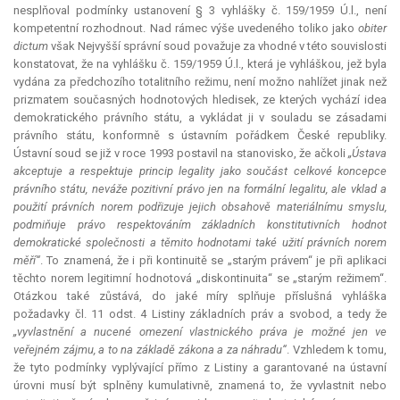
nesplňoval podmínky ustanovení § 3 vyhlášky č. 159/1959 Ú.l., není
kompetentní rozhodnout. Nad rámec výše uvedeného toliko jako
obiter
dictum
však Nejvyšší správní soud považuje za vhodné v této souvislosti
konstatovat, že na vyhlášku č. 159/1959 Ú.l., která je vyhláškou, jež byla
vydána za předchozího totalitního režimu, není možno nahlížet jinak než
prizmatem současných hodnotových hledisek, ze kterých vychází idea
demokratického právního státu, a vykládat ji v souladu se zásadami
právního státu, konformně s ústavním pořádkem České republiky.
Ústavní soud se již v roce 1993 postavil na stanovisko, že ačkoli
„Ústava
akceptuje a respektuje princip legality jako součást celkové koncepce
právního státu, neváže pozitivní právo jen na formální legalitu, ale vklad a
použití právních norem podřizuje jejich obsahově materiálnímu smyslu,
podmiňuje právo respektováním základních konstitutivních hodnot
demokratické společnosti a těmito hodnotami také užití právních norem
měří“
. To znamená, že i při kontinuitě se „starým právem“ je při aplikaci
těchto norem legitimní hodnotová „diskontinuita“ se „starým režimem“.
Otázkou také zůstává, do jaké míry splňuje příslušná vyhláška
požadavky čl. 11 odst. 4 Listiny základních práv a svobod, a tedy že
„vyvlastnění a nucené omezení vlastnického práva je možné jen ve
veřejném zájmu, a to na základě zákona a za náhradu“
. Vzhledem k tomu,
že tyto podmínky vyplývající přímo z Listiny a garantované na ústavní
úrovni musí být splněny kumulativně, znamená to, že vyvlastnit nebo