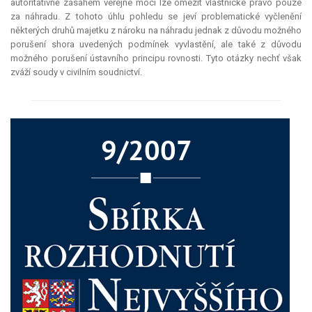
autoritativně zásahem veřejné moci lze omezit vlastnické právo pouze
za náhradu. Z tohoto úhlu pohledu se jeví problematické vyčlenění
některých druhů majetku z nároku na náhradu jednak z důvodu možného
porušení shora uvedených podmínek vyvlastění, ale také z důvodu
možného porušení ústavního principu rovnosti. Tyto otázky nechť však
zváží soudy v civilním soudnictví.