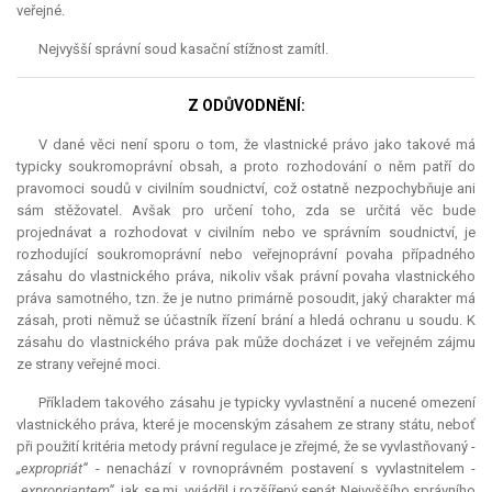
veřejné.
Nejvyšší správní soud kasační stížnost zamítl.
Z ODŮVODNĚNÍ:
V dané věci není sporu o tom, že vlastnické právo jako takové má
typicky soukromoprávní obsah, a proto rozhodování o něm patří do
pravomoci soudů v civilním soudnictví, což ostatně nezpochybňuje ani
sám stěžovatel. Avšak pro určení toho, zda se určitá věc bude
projednávat a rozhodovat v civilním nebo ve správním soudnictví, je
rozhodující soukromoprávní nebo veřejnoprávní povaha případného
zásahu do vlastnického práva, nikoliv však právní povaha vlastnického
práva samotného, tzn. že je nutno primárně posoudit, jaký charakter má
zásah, proti němuž se účastník řízení brání a hledá ochranu u soudu. K
zásahu do vlastnického práva pak může docházet i ve veřejném zájmu
ze strany veřejné moci.
Příkladem takového zásahu je typicky vyvlastnění a nucené omezení
vlastnického práva, které je mocenským zásahem ze strany státu, neboť
při použití kritéria metody právní regulace je zřejmé, že se vyvlastňovaný -
„expropriát“
- nenachází v rovnoprávném postavení s vyvlastnitelem -
„expropriantem“
, jak se mj. vyjádřil i rozšířený senát Nejvyššího správního