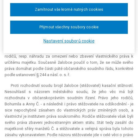
Podaný rozklad ministr financí dne 30. 5. 2005 zamítl a rozhodnutí
potvrdil.
Zamítnout vše kromě nutných cookies
Proti tomuto rozhodnutí brojil žalobce žalobou, kterou Městský soud
v Praze dne 29. 8. 2006 odmítl, neboť dospěl k závěru, že se jedná o
Přijmout všechny soubory cookie
právní věc, o níž má být rozhodnuto v občanském soudním řízení. Ministr
financí podle něj nerozhodoval o veřejném subjektivním právu
Nastavení souborů cookie
stěžovatele, nýbrž o jeho právu soukromém, neboť se fakticky jednalo o
právo stěžovatele na odškodnění za zásah do vlastnických práv jeho
rodičů, resp. náhradu za omezení nebo zbavení vlastnického práva k
určitému majetku. Současně žalobce poučil o tom, že se může svého
práva domáhat podle části páté občanského soudního řádu, konkrétně
podle ustanovení § 244 a násl. o. s. ř.
Proti rozhodnutí soudu brojil žalobce (stěžovatel) kasační stížností.
Nesouhlasil s názorem městského soudu, že jeho věc má být
rozhodnuta v občanskoprávním soudním řízení. Právo jeho rodičů,
Bohumila a Anny Č. - a následně i právo stěžovatele na odškodnění - je
sice nepochybně zásahem do vlastnických práv zmíněných osob, a
vlastnictví je institutem práva soukromého. Rodiče stěžovatele však byli
svého práva zbaveni jednostranným aktem státu. Stát tedy zasáhl do
majetkové sféry manželů Č. a stěžovatele a veřejná správa byla tohoto
zásahu vykonavatelem. Podle názoru stěžovatele jde v celé věci o právo