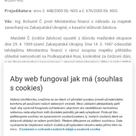
4/2007-63)
Prejudikatura:
srov. č. 448/2005 Sb. NSS a č. 676/2005 Sb. NSS.
Věc:
Ing. Bohumil Č. proti Ministerstvu financí o náhradu za majetek
zanechaný na Zakarpatské Ukrajině, o kasační stížnosti žalobce.
Manželé Č. (rodiče žalobce) opustili z důvodu maďarské okupace
dne 29. 4. 1939 území Zakarpatské Ukrajiny. Dne 14. 3. 1947 odevzdali
tehdejšímu Ministerstvu financí v rámci soupisu majetku přihlášku
ohledně nemovitostí na Podkarpatské Rusi, konkrétně za činžovní dům,
a za živnostenskou provozovnu - strojní zámečnickou dílnu z roku 1934.
V roce 1960, kdy mělo dojít k vypořádání, bylo manželům Č. Ústředním
likvidátorem peněžních ústavů a podniků sděleno písemné stanovisko,
Aby web fungoval jak má (souhlas
že podle vyhlášky č. 159/1959 Ú.l. nelze specifikovaný majetek
s cookies)
považovat za majetek charakteru osobního nebo drobného
soukromého vlastnictví, neboť šlo o nemovitosti sloužící mj. i k
živnostenskému podnikání.
Vážený návštěvníku, snažíme se ze všech sil přinášet vysokou úroveň uživatelského
komfortu při používání našich webových stránek. Mezi základní předpoklady patří
např. aby správně fungovalo vyhledávání, abychom vás neobtěžovali nevhodnou
Dne 27. 9. 2004 podal žalobce žádost o odškodnění za majetek
reklamou nebo abychom měli dostatek podnětů, jak web vylepšovat. Proto od Vás
zanechaný na území Zakarpatské Ukrajiny jeho rodiči. Jeho žádost byla
potřebujeme souhlas se zpracováním souborů cookies, tj. malých souborů, které se
dočasně ukládají ve vašem prohlížeči. Předem děkujeme za udělení souhlasu. Data
Ministerstvem financí zamítnuta rozhodnutím ze dne 18. 4. 2005, neboť
využijeme ke zlepšování našich služeb a přizpůsobení obsahu webu přímo Vám na
přihlášený majetek nesplňoval podmínky pro přiznání náhrady.
míru.
Oznámení o ochraně osobních údajů a souborů cookie