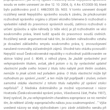
soudu ve svém usnesení ze dne 12. 10. 2004, čj. 4 As 47/2003-50, které
bylo publikováno pod č. 448/2005 Sb. NSS. V tomto usnesení dospěl
rozšířený senát Nejvyššího správního soudu k závěru, že přezkoumání
rozhodnutí správního orgánu o zřízení věcného břemene či rozhodnutí o
vyvlastění náleží do pravomoci správních soudů, zatímco rozhodnutí o
určení způsobu a výše náhrady (v téže věci) je již rozhodnutím ve věci
soukromého práva, které tudíž spadá do pravomoci soudů civilních.
Rozšířený senát argumentoval také tím, že účelem náhradového vztahu
je dosažení základního smyslu soukromého práva, tj. znovuobjevení
narušené rovnováhy zúčastněných zájmů. Shodně tuto otázku posoudil i
Nejvyšší soud Československé republiky v rozhodnutí publikovaném ve
sbírce Vážný pod č. 8049, z něhož plyne, že
„každé vyvlastnění jest
veřejnoprávním titulem, avšak, jde-li potom o to, by vyvlastnitel uplatnil
vlastnictví podle svého tvrzení z titulu toho nabyté proti třetím osobám,
nemůže to jinak učiniti než pořadem práva. O titulu vlastnictví může být
rozhodnuto po správní „cestě“, a ten může být popřípadě i zrušen, ovšem
samotná otázka vlastnictví z tohoto titulu nabytého již správní stolici
nepřísluší“
. Z hlediska doktrinálního je možné vzpomenout i názor
Hoetzela (Československé správní právo, Všeobecná část, Praha 1937),
který vyslovil, že
„na veřejnoprávním charakteru
expropriace
se nic nemění
tím, že některé účinky expropriačního nálezu jsou soukromoprávní....“
Výše
uvedené názory se staly východiskem i pro závěr zvláštního senátu při