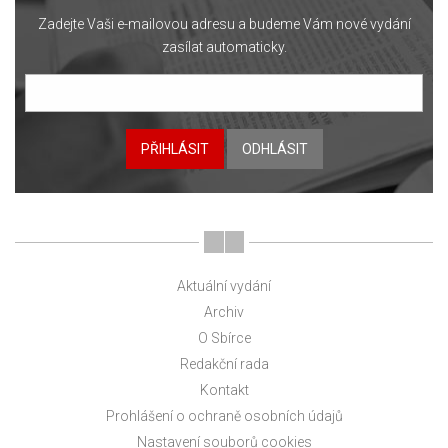
Zadejte Vaši e-mailovou adresu a budeme Vám nové vydání
zasílat automaticky.
PŘIHLÁSIT
ODHLÁSIT
Aktuální vydání
Archiv
O Sbírce
Redakční rada
Kontakt
Prohlášení o ochraně osobních údajů
Nastavení souborů cookies