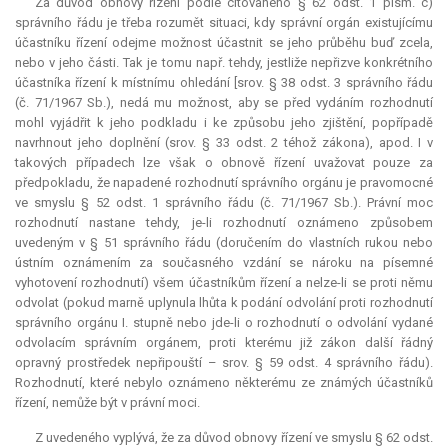
Za důvod obnovy řízení podle citovaného § 62 odst. 1 písm. c)
správního řádu je třeba rozumět situaci, kdy správní orgán existujícímu
účastníku řízení odejme možnost účastnit se jeho průběhu buď zcela,
nebo v jeho části. Tak je tomu např. tehdy, jestliže nepřizve konkrétního
účastníka řízení k místnímu ohledání [srov. § 38 odst. 3 správního řádu
(č. 71/1967 Sb.), nedá mu možnost, aby se před vydáním rozhodnutí
mohl vyjádřit k jeho podkladu i ke způsobu jeho zjištění, popřípadě
navrhnout jeho doplnění (srov. § 33 odst. 2 téhož zákona), apod. I v
takových případech lze však o obnově řízení uvažovat pouze za
předpokladu, že napadené rozhodnutí správního orgánu je pravomocné
ve smyslu § 52 odst. 1 správního řádu (č. 71/1967 Sb.). Právní moc
rozhodnutí nastane tehdy, je-li rozhodnutí oznámeno způsobem
uvedeným v § 51 správního řádu (doručením do vlastních rukou nebo
ústním oznámením za současného vzdání se nároku na písemné
vyhotovení rozhodnutí) všem účastníkům řízení a nelze-li se proti němu
odvolat (pokud marně uplynula lhůta k podání odvolání proti rozhodnutí
správního orgánu I. stupně nebo jde-li o rozhodnutí o odvolání vydané
odvolacím správním orgánem, proti kterému již zákon další řádný
opravný prostředek nepřipouští – srov. § 59 odst. 4 správního řádu).
Rozhodnutí, které nebylo oznámeno některému ze známých účastníků
řízení, nemůže být v právní moci.
Z uvedeného vyplývá, že za důvod obnovy řízení ve smyslu § 62 odst.