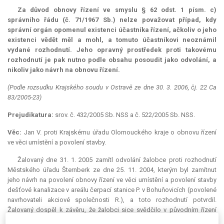
Za důvod obnovy řízení ve smyslu § 62 odst. 1 písm. c)
správního řádu (č. 71/1967 Sb.) nelze považovat případ, kdy
správní orgán opomenul existenci účastníka řízení, ačkoliv o jeho
existenci vědět měl a mohl, a tomuto účastníkovi neoznámil
vydané rozhodnutí. Jeho opravný prostředek proti takovému
rozhodnutí je pak nutno podle obsahu posoudit jako odvolání, a
nikoliv jako návrh na obnovu řízení.
(Podle rozsudku Krajského soudu v Ostravě ze dne 30. 3. 2006, čj. 22 Ca
83/2005-23)
Prejudikatura:
srov. č. 432/2005 Sb. NSS a č. 522/2005 Sb. NSS.
Věc:
Jan V. proti Krajskému úřadu Olomouckého kraje o obnovu řízení
ve věci umístění a povolení stavby.
Žalovaný dne 31. 1. 2005 zamítl odvolání žalobce proti rozhodnutí
Městského úřadu Šternberk ze dne 25. 11. 2004, kterým byl zamítnut
jeho návrh na povolení obnovy řízení ve věci umístění a povolení stavby
dešťové kanalizace v areálu čerpací stanice P. v Bohuňovicích (povolené
navrhovateli akciové společnosti R.), a toto rozhodnutí potvrdil.
Žalovaný dospěl k závěru, že žalobci sice svědčilo v původním řízení
postavení účastníka tohoto řízení z titulu vlastnictví sousedního