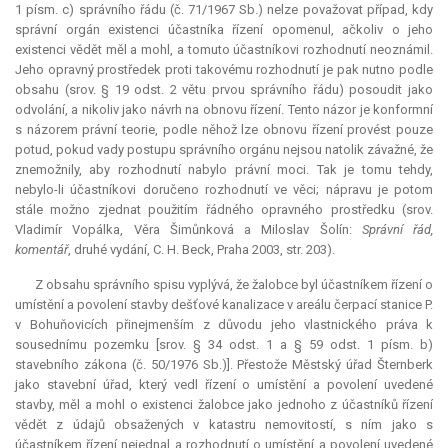
1 písm. c) správního řádu (č. 71/1967 Sb.) nelze považovat případ, kdy
správní orgán existenci účastníka řízení opomenul, ačkoliv o jeho
existenci vědět měl a mohl, a tomuto účastníkovi rozhodnutí neoznámil.
Jeho opravný prostředek proti takovému rozhodnutí je pak nutno podle
obsahu (srov. § 19 odst. 2 větu prvou správního řádu) posoudit jako
odvolání, a nikoliv jako návrh na obnovu řízení. Tento názor je konformní
s názorem právní teorie, podle něhož lze obnovu řízení provést pouze
potud, pokud vady postupu správního orgánu nejsou natolik závažné, že
znemožnily, aby rozhodnutí nabylo právní moci. Tak je tomu tehdy,
nebylo-li účastníkovi doručeno rozhodnutí ve věci; nápravu je potom
stále možno zjednat použitím řádného opravného prostředku (srov.
Vladimír Vopálka, Věra Šimůnková a Miloslav Šolín:
Správní řád,
komentář
, druhé vydání, C. H. Beck, Praha 2003, str. 203).
Z obsahu správního spisu vyplývá, že žalobce byl účastníkem řízení o
umístění a povolení stavby dešťové kanalizace v areálu čerpací stanice P.
v Bohuňovicích přinejmenším z důvodu jeho vlastnického práva k
sousednímu pozemku [srov. § 34 odst. 1 a § 59 odst. 1 písm. b)
stavebního zákona (č. 50/1976 Sb.)]. Přestože Městský úřad Šternberk
jako stavební úřad, který vedl řízení o umístění a povolení uvedené
stavby, měl a mohl o existenci žalobce jako jednoho z účastníků řízení
vědět z údajů obsažených v katastru nemovitostí, s ním jako s
účastníkem řízení nejednal a rozhodnutí o umístění a povolení uvedené