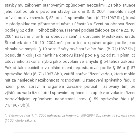
stavby mu zákonem stanoveným způsobem neoznámil. Za této situace
jeho rozhodnutí o povolení stavby ze dne 3. 3. 2004 nemohlo nabýt
právní moci ve smyslu § 52 odst. 1 správního řádu (č. 71/1967 Sb.), která
je předpokladem přípustnosti návrhu účastníka řízení na obnovu řízení
podle § 62 odst. 1 téhož zákona. Písemné podání žalobce ze dne 22. 10.
2004 nazvané „návrh na obnovu řízení“ a doručené Městskému úřadu
Šternberk dne 26. 10. 2004 měl proto tento správní orgán podle jeho
obsahu ve smyslu § 19 odst. 2 věty prvé správního řádu (č. 71/1967 Sb.)
posoudit nikoli jako návrh na obnovu řízení podle § 62 odst. 1 písm. c)
citovaného zákona, nýbrž jako odvolání ve smyslu § 54 téhož zákona.
Pokud tak neučinil a v dalším řízení nepostupoval podle § 56 a § 57
správního řádu (č. 71/1967 Sb.), zatížil správní řízení vadou, která mohla
mít za následek nezákonnost rozhodnutí. Ustanovení správního řádu o
řízení před správním orgánem závažně porušil i žalovaný tím, že
zjištěnou vadu řízení před správním orgánem I. stupně v odvolacím řízení
odpovídajícím způsobem neodstranil [srov. § 59 správního řádu (č.
71/1967 Sb.)].
*) S účinností od 1. 1. 2006 nahrazen zákonem č. 500/2004 Sb., správní řád; nyní srov.
§ 100 tohoto zákona.