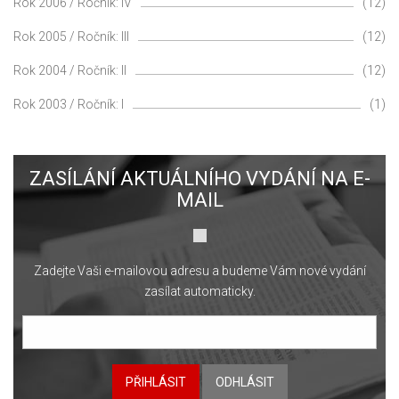
Rok 2006 / Ročník: IV
(12)
Rok 2005 / Ročník: III
(12)
Rok 2004 / Ročník: II
(12)
Rok 2003 / Ročník: I
(1)
ZASÍLÁNÍ AKTUÁLNÍHO VYDÁNÍ NA E-
MAIL
Zadejte Vaši e-mailovou adresu a budeme Vám nové vydání
zasílat automaticky.
PŘIHLÁSIT
ODHLÁSIT