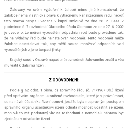
Žalovaný ve svém vyjádření k žalobě mimo jiné konstatoval, že
žalobce nemá vlastnická práva k výtlačnému kanalizačnímu řadu, neboť
tato stavba nebyla uvedena v kupní smlouvě ze dne 26. 2. 1999. V
podmínce č. 7 rozhodnutí Okresního úřadu Olomouc ze dne 27. 6. 2002
je uvedeno, že měření vypouštění odpadních vod bude prováděno tak,
že na výtlačný řad bude nainstalován vodoměr. Tento vodoměr může
žalobce nainstalovat tak, aby měřil pouze množství odpadních vod
vypouštěných z jeho čerpací jímky.
Krajský soud v Ostravě napadené rozhodnutí žalovaného zrušil a věc
mu vrátil k dalšímu řízení.
Z ODŮVODNĚNÍ:
Podle § 62 odst. 1 písm. c) správního řádu (č. 71/1967 Sb.) řízení
před správním orgánem ukončené rozhodnutím, které je v právní moci,
se na návrh účastníka řízení obnoví, jestliže byla nesprávným postupem
správního orgánu účastníkovi řízení odňata možnost účastnit se řízení,
mohlo-li to mít podstatný vliv na rozhodnutí a nemohla-li náprava být
zjednána v odvolacím řízení.