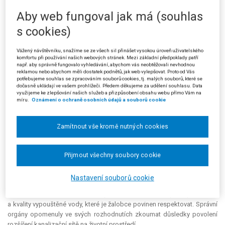
pozemku, ale skutečnost, že s ním správní orgán I. stupně v původním
Aby web fungoval jak má (souhlas
řízení o umístění a povolení stavby jako s účastníkem řízení nejednal,
nemohla mít podstatný vliv na rozhodnutí, neboť napojení stavby
s cookies)
dešťové kanalizace bylo umístěno a povoleno tak, aby nijak
nezasahovalo a ani při jeho realizaci a provozu neomezovalo vlastnická
Vážený návštěvníku, snažíme se ze všech sil přinášet vysokou úroveň uživatelského
práva k nemovitostem ve vlastnictví žalobce. Důvod pro obnovu řízení
komfortu při používání našich webových stránek. Mezi základní předpoklady patří
např. aby správně fungovalo vyhledávání, abychom vás neobtěžovali nevhodnou
uvedený v § 62 odst. 1 písm. c) správního řádu (č. 71/1967 Sb.) proto
reklamou nebo abychom měli dostatek podnětů, jak web vylepšovat. Proto od Vás
žalovaný neshledal.
potřebujeme souhlas se zpracováním souborů cookies, tj. malých souborů, které se
dočasně ukládají ve vašem prohlížeči. Předem děkujeme za udělení souhlasu. Data
využijeme ke zlepšování našich služeb a přizpůsobení obsahu webu přímo Vám na
Podanou žalobou se žalobce domáhal zrušení uvedeného
míru.
Oznámení o ochraně osobních údajů a souborů cookie
rozhodnutí žalovaného spolu s rozhodnutím správního orgánu I. stupně
zejména s odůvodněním, že měl být účastníkem stavebního řízení z titulu
vlastnictví sousedního pozemku a z titulu vlastnictví výtlačného
Zamítnout vše kromě nutných cookies
kanalizačního řadu, který spolu s uvedeným pozemkem nabyl do
společného jmění manželů na základě kupní smlouvy ze dne 26. 2. 1999.
Pokud s ním jako s účastníkem řízení nebylo jednáno, došlo k porušení
Přijmout všechny soubory cookie
§ 59 odst. 1 stavebního zákona (č. 50/1976 Sb.). Účastníkem řízení měl
být žalobce i z titulu „jiného práva k stavbám“, kterým je podle jeho
Nastavení souborů cookie
názoru povolení k nakládání s vodami vydané žalobci Okresním úřadem
Olomouc dne 27. 6. 2002, v němž jsou zároveň stanoveny limity množství
a kvality vypouštěné vody, které je žalobce povinen respektovat. Správní
orgány opomenuly ve svých rozhodnutích zkoumat důsledky povolení
rozšíření kanalizační sítě na životní prostředí.