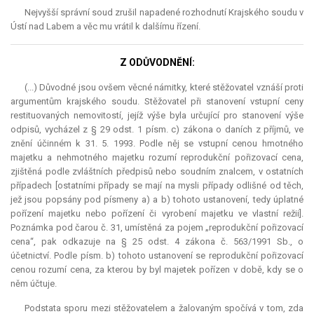
Nejvyšší správní soud zrušil napadené rozhodnutí Krajského soudu v
Ústí nad Labem a věc mu vrátil k dalšímu řízení.
Z ODŮVODNĚNÍ:
(...) Důvodné jsou ovšem věcné námitky, které stěžovatel vznáší proti
argumentům krajského soudu. Stěžovatel při stanovení vstupní ceny
restituovaných nemovitostí, jejíž výše byla určující pro stanovení výše
odpisů, vycházel z § 29 odst. 1 písm. c) zákona o daních z příjmů, ve
znění účinném k 31. 5. 1993. Podle něj se vstupní cenou hmotného
majetku a nehmotného majetku rozumí reprodukční pořizovací cena,
zjištěná podle zvláštních předpisů nebo soudním znalcem, v ostatních
případech [ostatními případy se mají na mysli případy odlišné od těch,
jež jsou popsány pod písmeny a) a b) tohoto ustanovení, tedy úplatné
pořízení majetku nebo pořízení či vyrobení majetku ve vlastní režii].
Poznámka pod čarou č. 31, umístěná za pojem „reprodukční pořizovací
cena“, pak odkazuje na § 25 odst. 4 zákona č. 563/1991 Sb., o
účetnictví. Podle písm. b) tohoto ustanovení se reprodukční pořizovací
cenou rozumí cena, za kterou by byl majetek pořízen v době, kdy se o
něm účtuje.
Podstata sporu mezi stěžovatelem a žalovaným spočívá v tom, zda