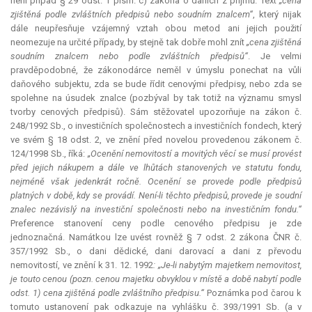
není případ § 29 odst. 1 písm. c) zákona o daních z příjmů. Text
„cena
zjištěná podle zvláštních předpisů nebo soudním znalcem“
, který nijak
dále neupřesňuje vzájemný vztah obou metod ani jejich použití
neomezuje na určité případy, by stejně tak dobře mohl znít
„cena zjištěná
soudním znalcem nebo podle zvláštních předpisů“
. Je velmi
pravděpodobné, že zákonodárce neměl v úmyslu ponechat na vůli
daňového subjektu, zda se bude řídit cenovými předpisy, nebo zda se
spolehne na úsudek znalce (pozbýval by tak totiž na významu smysl
tvorby cenových předpisů). Sám stěžovatel upozorňuje na zákon č.
248/1992 Sb., o investičních společnostech a investičních fondech, který
ve svém § 18 odst. 2, ve znění před novelou provedenou zákonem č.
124/1998 Sb., říká:
„Ocenění nemovitostí a movitých věcí se musí provést
před jejich nákupem a dále ve lhůtách stanovených ve statutu fondu,
nejméně však jedenkrát ročně. Ocenění se provede podle předpisů
platných v době, kdy se provádí. Není-li těchto předpisů, provede je soudní
znalec nezávislý na investiční společnosti nebo na investičním fondu.“
Preference stanovení ceny podle cenového předpisu je zde
jednoznačná. Namátkou lze uvést rovněž § 7 odst. 2 zákona ČNR č.
357/1992 Sb., o dani dědické, dani darovací a dani z převodu
nemovitostí, ve znění k 31. 12. 1992
: „Je-li nabytým majetkem nemovitost,
je touto cenou (pozn. cenou majetku obvyklou v místě a době nabytí podle
odst. 1) cena zjištěná podle zvláštního předpisu.“
Poznámka pod čarou k
tomuto ustanovení pak odkazuje na vyhlášku č. 393/1991 Sb. (a v