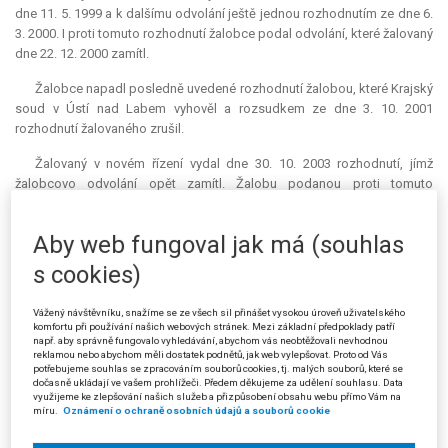
dne 11. 5. 1999 a k dalšímu odvolání ještě jednou rozhodnutím ze dne 6.
3. 2000. I proti tomuto rozhodnutí žalobce podal odvolání, které žalovaný
dne 22. 12. 2000 zamítl.
Žalobce napadl posledně uvedené rozhodnutí žalobou, které Krajský
soud v Ústí nad Labem vyhověl a rozsudkem ze dne 3. 10. 2001
rozhodnutí žalovaného zrušil.
Žalovaný v novém řízení vydal dne 30. 10. 2003 rozhodnutí, jímž
žalobcovo odvolání opět zamítl. Žalobu podanou proti tomuto
rozhodnutí Krajský soud v Ústí nad Labem zamítl rozsudkem ze dne 15.
2. 2006. Soud schválil postup finančních orgánů, které při stanovení ceny
Aby web fungoval jak má (souhlas
nemovitostí [§ 29 odst. 1 písm. c) zákona o daních z příjmů] vycházely
pro zdaňovací období roku 1993 z vyhlášky Ministerstva financí č.
s cookies)
393/1991 Sb., o cenách staveb, pozemků, trvalých porostů, úhradách za
zřízení práva osobního užívání pozemků a náhradách za dočasné
Vážený návštěvníku, snažíme se ze všech sil přinášet vysokou úroveň uživatelského
užívání pozemků (dále jen „vyhláška č. 393/1991 Sb.“). Tento cenový
komfortu při používání našich webových stránek. Mezi základní předpoklady patří
např. aby správně fungovalo vyhledávání, abychom vás neobtěžovali nevhodnou
předpis je zvláštním předpisem, na který odkazuje (v poznámce č. 31)
reklamou nebo abychom měli dostatek podnětů, jak web vylepšovat. Proto od Vás
ustanovení § 24 odst. 4 zákona č. 563/1991 Sb., o účetnictví; jelikož v
potřebujeme souhlas se zpracováním souborů cookies, tj. malých souborů, které se
daném zdaňovacím období platil tento předpis, nebylo možno stanovit
dočasně ukládají ve vašem prohlížeči. Předem děkujeme za udělení souhlasu. Data
využijeme ke zlepšování našich služeb a přizpůsobení obsahu webu přímo Vám na
cenu znaleckým posudkem. Krajský soud zaujal toto stanovisko již při
míru.
Oznámení o ochraně osobních údajů a souborů cookie
prvním přezkoumání věci (rozsudek ze dne 3. 10. 2001), a ani žalovaný
se v napadeném rozhodnutí od závazného právního názoru soudu