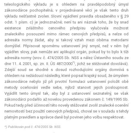
teleologického výkladu je s ohledem na pravděpodobný úmysl
zákonodárce pochopitelná; v projednávané věci je však tento druh
výkladu nešťastně zvolen. Slovní vyjádření pravidla obsaženého v § 29
odst. 1 písm. c) je jednoznačné; není tu ani náznak toho, že by snad
existence zvláštního cenového předpisu vylučovala možnost
znaleckého posouzení mimo rámec cenových předpisů, a nelze od
adresáta normy žádat, aby si takový vztah mezi oběma metodami
domýšlel. Připisovat spornému ustanovení jiný smysl, než v něm byl
vyjádřen slovy, pak nemůže ani aplikující orgán, pokud by to bylo k tíži
adresáta normy (srov. č. 474/2005 Sb. NSS a nález Ústavního soudu ze
*)
dne 11. 4. 2001, sp. zn. II. ÚS 487/2000
, jichž se stěžovatel dovolává).
Zdejší soud se shodně s dosud rozhodujícími orgány domnívá s
ohledem na nežádoucí následky, které popsal krajský soud, že úmyslem
zákonodárce nebylo již při prvotní formulaci ustanovení položit obě
metody oceňování vedle sebe, nýbrž stanovit jejich posloupnost.
Vyjádřit tento úmysl tak, aby byl z ustanovení seznatelný, se však
zákonodárci podařilo až novelou provedenou zákonem č. 149/1995 Sb.
Pokud tedy před účinností této novely stěžovatel zvolil znalecké ocenění
nemovitostí bez použití cenových předpisů, choval se v souladu s tehdy
platným pravidlem a správce daně byl povinen jeho volbu respektovat.
*) Publikován pod č. 474/2005 Sb. NSS.