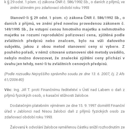
k § 29 odst. 1 písm. c) zákona ČNR č. 586/1992 Sb., o daních z příjmů, ve
znění účinném pro zdaňovací období roku 1993
Stanovil-li § 29 odst. 1 písm. c) zákona ČNR č. 586/1992 Sb., o
daních z příjmů, ve znění před novelou provedenou zákonem č.
149/1995 Sb., že vstupní cenou hmotného majetku a nehmotného
majetku se rozumí reprodukční pořizovací cena, zjištěná podle
zvláštních předpisů nebo znalcem, bylo na vůli daňového
subjektu, jakou z obou metod stanovení ceny si vybere. Z
pouhého pořadí, v němž citované ustanovení obě metody uvádělo,
nebylo možno dovozovat, že znalecké zjištění ceny přichází v
úvahu jen tehdy, není-li tu zvláštních cenových předpisů.
(Podle rozsudku Nejvyššího správního soudu ze dne 13. 6. 2007, čj. 2 Afs
61/2006-80)
Věc:
Ing. Jiří T. proti Finančnímu ředitelství v Ústí nad Labem o daň z
příjmů fyzických osob, o kasační stížnosti žalobce.
Dodatečným platebním výměrem ze dne 15. 9. 1997 doměřil Finanční
úřad v Jablonci nad Nisou žalobci daň z příjmů fyzických osob za
zdaňovací období roku 1993.
Žalovaný k odvolání žalobce vyměřenou částku snížil rozhodnutím ze