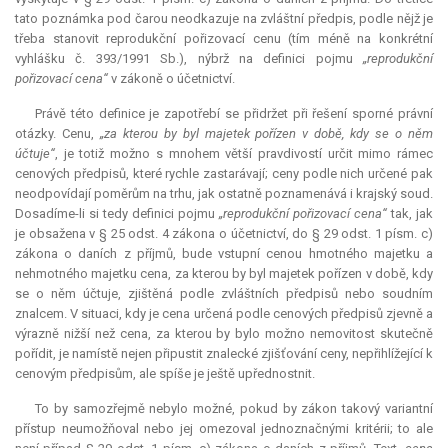
tato poznámka pod čarou neodkazuje na zvláštní předpis, podle nějž je
třeba stanovit reprodukční pořizovací cenu (tím méně na konkrétní
vyhlášku č. 393/1991 Sb.), nýbrž na definici pojmu
„reprodukční
pořizovací cena“
v zákoně o účetnictví.
Právě této definice je zapotřebí se přidržet při řešení sporné právní
otázky. Cenu,
„za kterou by byl majetek pořízen v době, kdy se o něm
účtuje“
, je totiž možno s mnohem větší pravdivostí určit mimo rámec
cenových předpisů, které rychle zastarávají; ceny podle nich určené pak
neodpovídají poměrům na trhu, jak ostatně poznamenává i krajský soud.
Dosadíme-li si tedy definici pojmu
„reprodukční pořizovací cena“
tak, jak
je obsažena v § 25 odst. 4 zákona o účetnictví, do § 29 odst. 1 písm. c)
zákona o daních z příjmů, bude vstupní cenou hmotného majetku a
nehmotného majetku cena, za kterou by byl majetek pořízen v době, kdy
se o něm účtuje, zjištěná podle zvláštních předpisů nebo soudním
znalcem. V situaci, kdy je cena určená podle cenových předpisů zjevně a
výrazně nižší než cena, za kterou by bylo možno nemovitost skutečně
pořídit, je namístě nejen připustit znalecké zjišťování ceny, nepřihlížející k
cenovým předpisům, ale spíše je ještě upřednostnit.
To by samozřejmě nebylo možné, pokud by zákon takový variantní
přístup neumožňoval nebo jej omezoval jednoznačnými kritérii; to ale