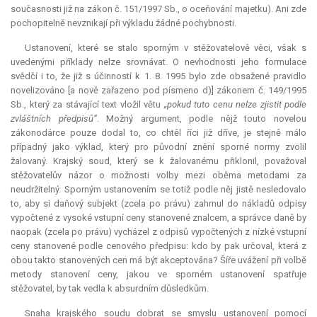
současnosti již na zákon č. 151/1997 Sb., o oceňování majetku). Ani zde
pochopitelně nevznikají při výkladu žádné pochybnosti.
Ustanovení, které se stalo sporným v stěžovatelově věci, však s
uvedenými příklady nelze srovnávat. O nevhodnosti jeho formulace
svědčí i to, že již s účinností k 1. 8. 1995 bylo zde obsažené pravidlo
novelizováno [a nově zařazeno pod písmeno d)] zákonem č. 149/1995
Sb., který za stávající text vložil větu
„pokud tuto cenu nelze zjistit podle
zvláštních předpisů“
. Možný argument, podle nějž touto novelou
zákonodárce pouze dodal to, co chtěl říci již dříve, je stejně málo
případný jako výklad, který pro původní znění sporné normy zvolil
žalovaný. Krajský soud, který se k žalovanému přiklonil, považoval
stěžovatelův názor o možnosti volby mezi oběma metodami za
neudržitelný. Sporným ustanovením se totiž podle něj jistě nesledovalo
to, aby si daňový subjekt (zcela po právu) zahrnul do nákladů odpisy
vypočtené z vysoké vstupní ceny stanovené znalcem, a správce daně by
naopak (zcela po právu) vycházel z odpisů vypočtených z nízké vstupní
ceny stanovené podle cenového předpisu: kdo by pak určoval, která z
obou takto stanovených cen má být akceptována? Šíře uvážení při volbě
metody stanovení ceny, jakou ve sporném ustanovení spatřuje
stěžovatel, by tak vedla k absurdním důsledkům.
Snaha krajského soudu dobrat se smyslu ustanovení pomocí