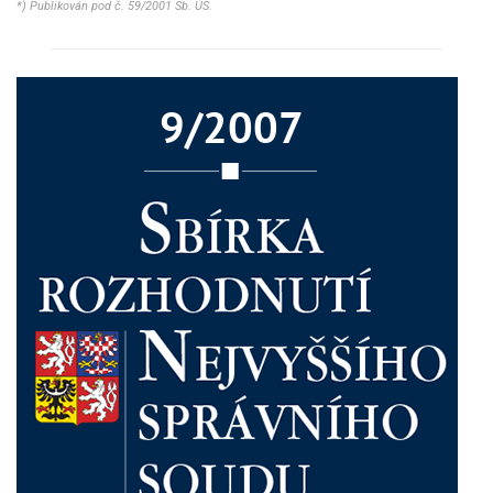
*) Publikován pod č. 59/2001 Sb. ÚS.