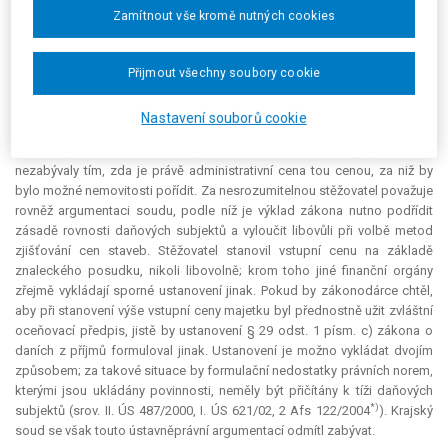
neodchýlil.
Zamítnout vše kromě nutných cookies
Proti rozsudku Krajského soudu v Ústí nad Labem podal žalobce
(stěžovatel) kasační stížnost. Setrval na tom, že vstupní cena
Přijmout všechny soubory cookie
nemovitostí by měla být stanovena na základě znaleckého posudku,
který by měl vycházet z tržní ceny, nikoliv na základě zvláštního předpisu:
Nastavení souborů cookie
ceny stanovené podle vyhlášky č. 393/1991 Sb. se totiž diametrálně
odlišovaly od cen tržních. Krajský soud ani finanční orgány se však
nezabývaly tím, zda je právě administrativní cena tou cenou, za niž by
bylo možné nemovitosti pořídit. Za nesrozumitelnou stěžovatel považuje
rovněž argumentaci soudu, podle níž je výklad zákona nutno podřídit
zásadě rovnosti daňových subjektů a vyloučit libovůli při volbě metod
zjišťování cen staveb. Stěžovatel stanovil vstupní cenu na základě
znaleckého posudku, nikoli libovolně; krom toho jiné finanční orgány
zřejmě vykládají sporné ustanovení jinak. Pokud by zákonodárce chtěl,
aby při stanovení výše vstupní ceny majetku byl přednostně užit zvláštní
oceňovací předpis, jistě by ustanovení § 29 odst. 1 písm. c) zákona o
daních z příjmů formuloval jinak. Ustanovení je možno vykládat dvojím
způsobem; za takové situace by formulační nedostatky právních norem,
kterými jsou ukládány povinnosti, neměly být přičítány k tíži daňových
*)
subjektů (srov. II. ÚS 487/2000, I. ÚS 621/02, 2 Afs 122/2004
). Krajský
soud se však touto ústavněprávní argumentací odmítl zabývat.