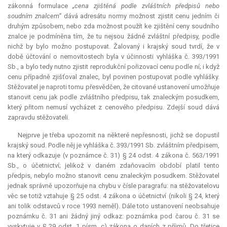
zákonná formulace
„cena zjištěná podle zvláštních předpisů nebo
soudním znalcem“
dává adresátu normy možnost zjistit cenu jedním či
druhým způsobem, nebo zda možnost použít ke zjištění ceny soudního
znalce je podmíněna tím, že tu nejsou žádné zvláštní předpisy, podle
nichž by bylo možno postupovat. Žalovaný i krajský soud tvrdí, že v
době účtování o nemovitostech byla v účinnosti vyhláška č. 393/1991
Sb., a bylo tedy nutno zjistit reprodukční pořizovací cenu podle ní; i když
cenu případně zjišťoval znalec, byl povinen postupovat podle vyhlášky.
Stěžovatel je naproti tomu přesvědčen, že citované ustanovení umožňuje
stanovit cenu jak podle zvláštního předpisu, tak znaleckým posudkem,
který přitom nemusí vycházet z cenového předpisu. Zdejší soud dává
zapravdu stěžovateli.
Nejprve je třeba upozornit na některé nepřesnosti, jichž se dopustil
krajský soud. Podle něj je vyhláška č. 393/1991 Sb. zvláštním předpisem,
na který odkazuje (v poznámce č. 31) § 24 odst. 4 zákona č. 563/1991
Sb., o účetnictví; jelikož v daném zdaňovacím období platil tento
předpis, nebylo možno stanovit cenu znaleckým posudkem. Stěžovatel
jednak správně upozorňuje na chybu v čísle paragrafu: na stěžovatelovu
věc se totiž vztahuje § 25 odst. 4 zákona o účetnictví (nikoli § 24, který
ani tolik odstavců v roce 1993 neměl). Dále toto ustanovení neobsahuje
poznámku č. 31 ani žádný jiný odkaz: poznámka pod čarou č. 31 se
vyskytuje v § 29 odst. 1 písm. c) zákona o daních z příjmů. Do třetice