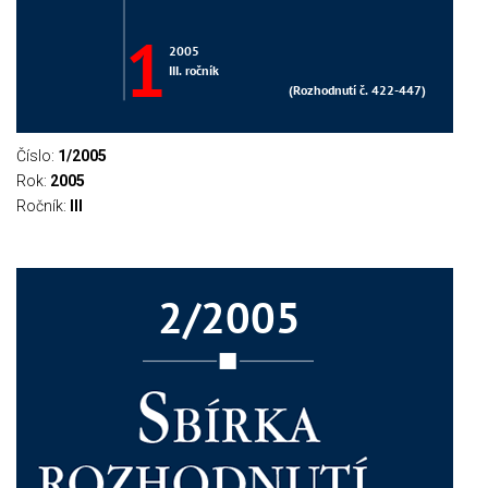
Číslo:
1/2005
Rok:
2005
Ročník:
III