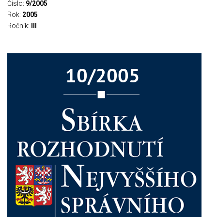
Číslo:
9/2005
Rok:
2005
Ročník:
III