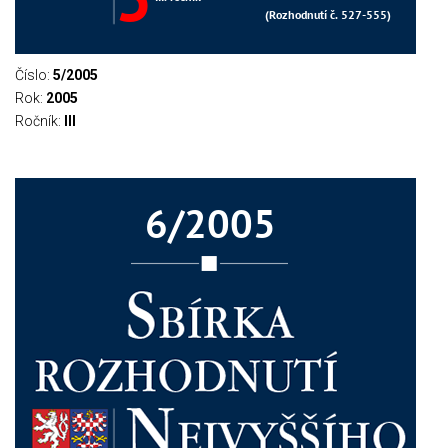
Číslo:
5/2005
Rok:
2005
Ročník:
III