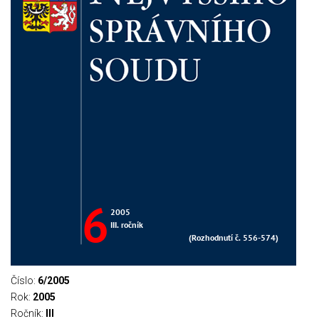
Číslo:
6/2005
Rok:
2005
Ročník:
III