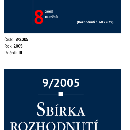
Číslo:
8/2005
Rok:
2005
Ročník:
III