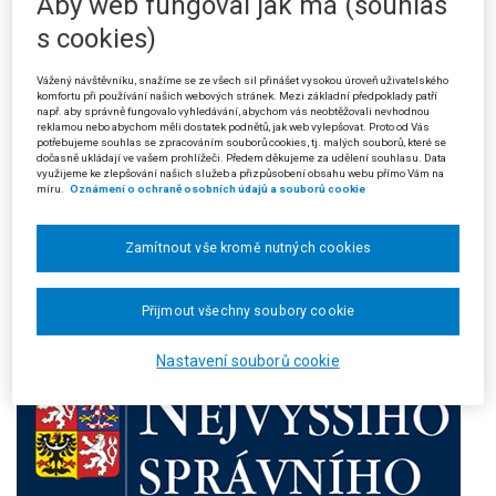
Aby web fungoval jak má (souhlas
Číslo:
2/2005
s cookies)
Rok:
2005
Ročník:
III
Vážený návštěvníku, snažíme se ze všech sil přinášet vysokou úroveň uživatelského
komfortu při používání našich webových stránek. Mezi základní předpoklady patří
např. aby správně fungovalo vyhledávání, abychom vás neobtěžovali nevhodnou
reklamou nebo abychom měli dostatek podnětů, jak web vylepšovat. Proto od Vás
potřebujeme souhlas se zpracováním souborů cookies, tj. malých souborů, které se
dočasně ukládají ve vašem prohlížeči. Předem děkujeme za udělení souhlasu. Data
využijeme ke zlepšování našich služeb a přizpůsobení obsahu webu přímo Vám na
míru.
Oznámení o ochraně osobních údajů a souborů cookie
Zamítnout vše kromě nutných cookies
Přijmout všechny soubory cookie
Nastavení souborů cookie