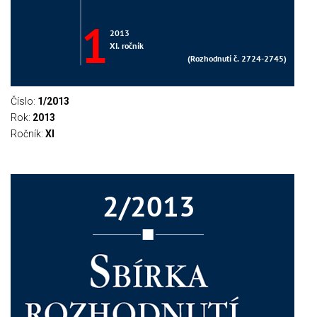
Číslo:
1/2013
Rok:
2013
Ročník:
XI