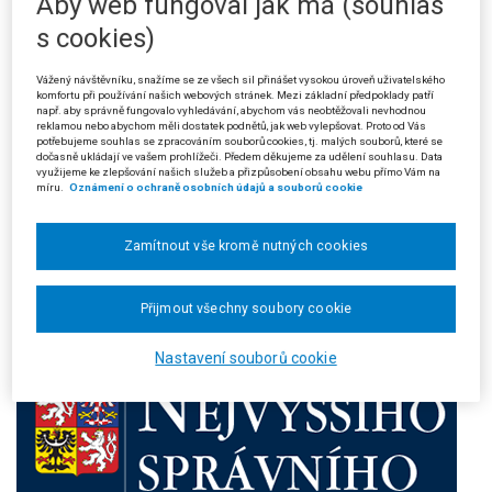
Aby web fungoval jak má (souhlas
Číslo:
2/2013
s cookies)
Rok:
2013
Ročník:
XI
Vážený návštěvníku, snažíme se ze všech sil přinášet vysokou úroveň uživatelského
komfortu při používání našich webových stránek. Mezi základní předpoklady patří
např. aby správně fungovalo vyhledávání, abychom vás neobtěžovali nevhodnou
reklamou nebo abychom měli dostatek podnětů, jak web vylepšovat. Proto od Vás
potřebujeme souhlas se zpracováním souborů cookies, tj. malých souborů, které se
dočasně ukládají ve vašem prohlížeči. Předem děkujeme za udělení souhlasu. Data
využijeme ke zlepšování našich služeb a přizpůsobení obsahu webu přímo Vám na
míru.
Oznámení o ochraně osobních údajů a souborů cookie
Zamítnout vše kromě nutných cookies
Přijmout všechny soubory cookie
Nastavení souborů cookie