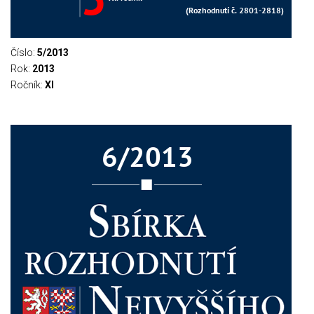
Číslo:
5/2013
Rok:
2013
Ročník:
XI