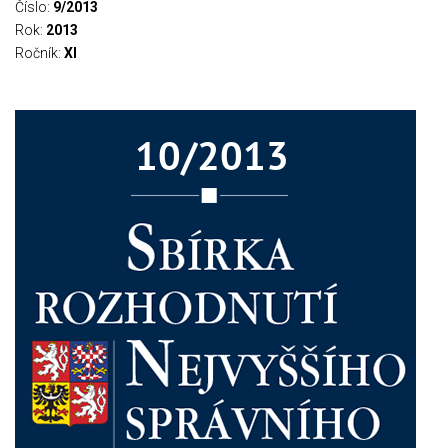
Číslo:
9/2013
Rok:
2013
Ročník:
XI