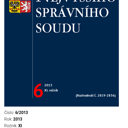
Číslo:
6/2013
Rok:
2013
Ročník:
XI