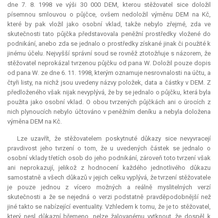
dne 7. 8. 1998 ve výši 30 000 DEM, kterou stěžovatel sice doložil
písemnou smlouvou o půjčce, ovšem nedoložil výměnu DEM na Kč,
které by pak vložil jako osobní vklad, takže nebylo zřejmé, zda ve
skutečnosti tato půjčka představovala peněžní prostředky vložené do
podnikání, anebo zda se jednalo o prostředky získané jinak či použité k
jinému účelu. Nejvyšší správní soud se rovněž ztotožňuje s názorem, že
stěžovatel neprokázal tvrzenou půjčku od pana W. Doložil pouze dopis
od pana W. ze dne 6. 11. 1998, kterým oznamuje nesrovnalosti na účtu, a
čtyři listy, na nichž jsou uvedeny názvy položek, data a částky v DEM. Z
předloženého však nijak nevyplývá, že by se jednalo o půjčku, která byla
použita jako osobní vklad. O obou tvrzených půjčkách ani o úrocích z
nich plynoucích nebylo účtováno v peněžním deníku a nebyla doložena
výměna DEM na Kč.
Lze uzavřít, že stěžovatelem poskytnuté důkazy sice nevyvracejí
pravdivost jeho tvrzení o tom, že u uvedených částek se jednalo o
osobní vklady třetích osob do jeho podnikání, zároveň toto tvrzení však
ani neprokazují, jelikož z hodnocení každého jednotlivého důkazu
samostatně a všech důkazů v jejich celku vyplývá, že tvrzení stěžovatele
je pouze jednou z vícero možných a reálně myslitelných verzí
skutečnosti a že se nejedná o verzi podstatně pravděpodobnější než
jiné takto se nabízející eventuality. Vzhledem k tomu, že je to stěžovatel,
který nesl důkazní břemeno, nelze žalovanému vytknout, že dospěl k