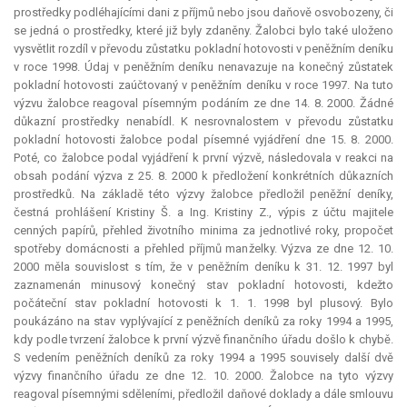
prostředky podléhajícími dani z příjmů nebo jsou daňově osvobozeny, či
se jedná o prostředky, které již byly zdaněny. Žalobci bylo také uloženo
vysvětlit rozdíl v převodu zůstatku pokladní hotovosti v peněžním deníku
v roce 1998. Údaj v peněžním deníku nenavazuje na konečný zůstatek
pokladní hotovosti zaúčtovaný v peněžním deníku v roce 1997. Na tuto
výzvu žalobce reagoval písemným podáním ze dne 14. 8. 2000. Žádné
důkazní prostředky nenabídl. K nesrovnalostem v převodu zůstatku
pokladní hotovosti žalobce podal písemné vyjádření dne 15. 8. 2000.
Poté, co žalobce podal vyjádření k první výzvě, následovala v reakci na
obsah podání výzva z 25. 8. 2000 k předložení konkrétních důkazních
prostředků. Na základě této výzvy žalobce předložil peněžní deníky,
čestná prohlášení Kristiny Š. a Ing. Kristiny Z., výpis z účtu majitele
cenných papírů, přehled životního minima za jednotlivé roky, propočet
spotřeby domácnosti a přehled příjmů manželky. Výzva ze dne 12. 10.
2000 měla souvislost s tím, že v peněžním deníku k 31. 12. 1997 byl
zaznamenán minusový konečný stav pokladní hotovosti, kdežto
počáteční stav pokladní hotovosti k 1. 1. 1998 byl plusový. Bylo
poukázáno na stav vyplývající z peněžních deníků za roky 1994 a 1995,
kdy podle tvrzení žalobce k první výzvě finančního úřadu došlo k chybě.
S vedením peněžních deníků za roky 1994 a 1995 souvisely další dvě
výzvy finančního úřadu ze dne 12. 10. 2000. Žalobce na tyto výzvy
reagoval písemnými sděleními, předložil daňové doklady a dále smlouvu