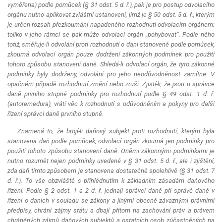
vyměřena) podle pomůcek (§ 31 odst. 5 d. ř.), pak je pro postup odvolacího
orgánu nutno aplikovat zvláštní ustanovení, jímž je § 50 odst. 5 d. ř., kterým
je určen rozsah přezkoumání napadeného rozhodnutí odvolacím orgánem;
toliko v jeho rámci se pak může odvolací orgán „pohybovat“. Podle něho
totiž, směřuje-li odvolání proti rozhodnutí o dani stanovené podle pomůcek,
zkoumá odvolací orgán pouze dodržení zákonných podmínek pro použití
tohoto způsobu stanovení daně. Shledá-li odvolací orgán, že tyto zákonné
podmínky byly dodrženy, odvolání pro jeho neodůvodněnost zamítne. V
opačném případě rozhodnutí změní nebo zruší. Zjistí-li, že jsou u správce
daně prvního stupně podmínky pro rozhodnutí podle § 49 odst. 1 d. ř.
(
autoremedura
), vrátí věc k rozhodnutí s odůvodněním a pokyny pro další
řízení správci daně prvního stupně.
Znamená to, že brojí-li daňový subjekt proti rozhodnutí, kterým byla
stanovena daň podle pomůcek, odvolací orgán zkoumá jen podmínky pro
použití tohoto způsobu stanovení daně. Oněmi zákonnými podmínkami je
nutno rozumět nejen podmínky uvedené v § 31 odst. 5 d. ř., ale i zjištění,
zda daň tímto způsobem je stanovena dostatečně spolehlivě (§ 31 odst. 7
d. ř.). To vše obzvláště s přihlédnutím k základním zásadám daňového
řízení. Podle § 2 odst. 1 a 2 d. ř. jednají správci daně při správě daně v
řízení o daních v souladu se zákony a jinými obecně závaznými právními
předpisy, chrání zájmy státu a dbají přitom na zachování práv a právem
chráněných zájmů daňových subjektů a ostatních osob zúčastněných na