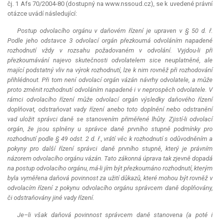
čj. 1 Afs 70/2004-80 (dostupný na www.nssoud.cz), se k uvedené právní
otázce uvádí následující:
Postup odvolacího orgánu v daňovém řízení je upraven v § 50 d. ř.
Podle jeho odstavce 3 odvolací orgán přezkoumá odvoláním napadené
rozhodnutí vždy v rozsahu požadovaném v odvolání. Vyjdou-li při
přezkoumávání najevo skutečnosti odvolatelem sice neuplatněné, ale
mající podstatný vliv na výrok rozhodnutí, lze k nim rovněž při rozhodování
přihlédnout. Při tom není odvolací orgán vázán návrhy odvolatele, a může
proto změnit rozhodnutí odvoláním napadené i v neprospěch odvolatele. V
rámci odvolacího řízení může odvolací orgán výsledky daňového řízení
doplňovat, odstraňovat vady řízení anebo toto doplnění nebo odstranění
vad uložit správci daně se stanovením přiměřené lhůty. Zjistí-li odvolací
orgán, že jsou splněny u správce daně prvního stupně podmínky pro
rozhodnutí podle § 49 odst. 2 d. ř., vrátí věc k rozhodnutí s odůvodněním a
pokyny pro další řízení správci daně prvního stupně, který je právním
názorem odvolacího orgánu vázán. Tato zákonná úprava tak zjevně dopadá
na postup odvolacího orgánu, má-li jím být přezkoumáno rozhodnutí, kterým
byla vyměřena daňová povinnost za užití důkazů, které mohou být rovněž v
odvolacím řízení z pokynu odvolacího orgánu správcem daně doplňovány,
či odstraňovány jiné vady řízení.
Je–li však daňová povinnost správcem daně stanovena (a poté i