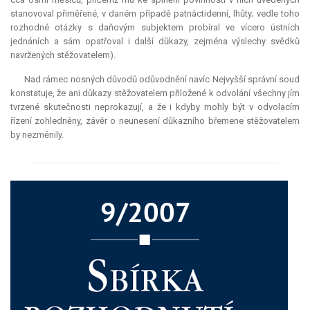
stanovoval přiměřené, v daném případě patnáctidenní, lhůty; vedle toho
rozhodné otázky s daňovým subjektem probíral ve vícero ústních
jednáních a sám opatřoval i další důkazy, zejména výslechy svědků
navržených stěžovatelem).
Nad rámec nosných důvodů odůvodnění navíc Nejvyšší správní soud
konstatuje, že ani důkazy stěžovatelem přiložené k odvolání všechny jím
tvrzené skutečnosti neprokazují, a že i kdyby mohly být v odvolacím
řízení zohledněny, závěr o neunesení důkazního břemene stěžovatelem
by nezměnily.