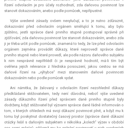
řízení odvolacím je pro účely rozhodnutí, zda daňovou povinnost lze
stanovit dokazováním, anebo podle pomůcek, nepřípustné.
Výše uvedené zásady ovšem nevylučují, a to je nutno zdůraznit,
dokazování před odvolacím orgánem směřující k tomu, aby bylo
zjištěno, jestli správce daně prvního stupně postupoval správně při
zjišťování, zda daňovou povinnost lze stanovit dokazováním, anebo zda
ji je třeba určit podle pomůcek; znamená to tedy, že lze před odvolacím
orgánem zejména provádět důkazy, které neprovedl správce daně
prvního stupně nebo které provedl, ale podle názoru daňového subjektu
k nim nesprávně nepřihlédl či je nesprávně hodnotil, má-li tím být
ověřena jejich relevance z hlediska posouzení, jakou cestou se má
daňové řízení na „výhybce“ mezi stanovením daňové povinnosti
dokazováním nebo podle pomůcek vydat.
Ani námitka, že žalovaný v odvolacím řízení nezohlednil důkazy
předkládané stěžovatelem, tedy není důvodná, neboť výše uvedené
zásady důkazního řízení před správcem daně prvního stupně byly
dodrženy, když stěžovatel byl výzvami správce daně řádně informován o
tom, v kterých ohledech má svoji důkazní povinnost plnit, a když mu k
tomu byl poskytnut dostatečný časový prostor (správce daně důkazní
otázky řešil s daňovým subjektem v několika „kolech“ výzev v období
cca osmi měsíců, přičemž mu ke splnění povinností v nich uvedených