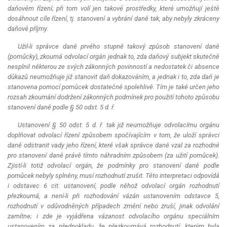
daňovém řízení; při tom volí jen takové prostředky, které umožňují ještě
dosáhnout cíle řízení, tj. stanovení a vybrání daně tak, aby nebyly zkráceny
daňové příjmy.
Užil-li správce daně prvého stupně takový způsob stanovení daně
(pomůcky), zkoumá odvolací orgán jednak to, zda daňový subjekt skutečně
nesplnil některou ze svých zákonných povinností a nedostatek či absence
důkazů neumožňuje již stanovit daň dokazováním, a jednak i to, zda daň je
stanovena pomocí pomůcek dostatečně spolehlivě. Tím je také určen jeho
rozsah zkoumání dodržení zákonných podmínek pro použití tohoto způsobu
stanovení daně podle § 50 odst. 5 d. ř.
Ustanovení § 50 odst. 5 d. ř. tak již neumožňuje odvolacímu orgánu
doplňovat odvolací řízení způsobem spočívajícím v tom, že uloží správci
daně odstranit vady jeho řízení, které však správce daně vzal za rozhodné
pro stanovení daně právě tímto náhradním způsobem (za užití pomůcek).
Zjistí-li totiž odvolací orgán, že podmínky pro stanovení daně podle
pomůcek nebyly splněny, musí rozhodnutí zrušit. Této interpretaci odpovídá
i odstavec 6 cit. ustanovení, podle něhož odvolací orgán rozhodnutí
přezkoumá, a není-li při rozhodování vázán ustanovením odstavce 5,
rozhodnutí v odůvodněných případech změní nebo zruší, jinak odvolání
zamítne; i zde je vyjádřena vázanost odvolacího orgánu speciálním
ustanovením za předpokladu, že přezkoumává rozhodnutí, kterým byla