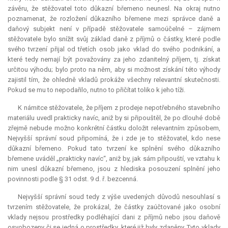
závěru, že stěžovatel toto důkazní břemeno neunesl. Na okraj nutno
poznamenat, že rozložení důkazního břemene mezi správce daně a
daňový subjekt není v případě stěžovatele samoúčelné – zájmem
stěžovatele bylo snížit svůj základ daně z příjmů o částky, které podle
svého tvrzení přijal od třetích osob jako vklad do svého podnikání, a
které tedy nemají být považovány za jeho zdanitelný příjem, tj. získat
určitou výhodu; bylo proto na něm, aby si možnost získání této výhody
zajistil tím, že ohledně vkladů prokáže všechny
relevantní
skutečnosti.
Pokud se mu to nepodařilo, nutno to přičítat toliko k jeho tíži.
K námitce stěžovatele, že příjem z prodeje nepotřebného stavebního
materiálu uvedl prakticky navíc, aniž by si připouštěl, že po dlouhé době
zřejmě nebude možno konkrétní částku doložit relevantním způsobem,
Nejvyšší správní soud připomíná, že i zde je to stěžovatel, kdo nese
důkazní břemeno. Pokud tato tvrzení ke splnění svého důkazního
břemene uváděl „prakticky navíc“, aniž by, jak sám připouští, ve vztahu k
nim unesl důkazní břemeno, jsou z hlediska posouzení splnění jeho
povinnosti podle § 31 odst. 9 d. ř. bezcenná.
Nejvyšší správní soud tedy z výše uvedených důvodů nesouhlasí s
tvrzením stěžovatele, že prokázal, že částky zaúčtované jako osobní
vklady nejsou prostředky podléhající dani z příjmů nebo jsou daňově
osvobozeny či se jedná o prostředky, které již byly zdaněny. Tyto vklady