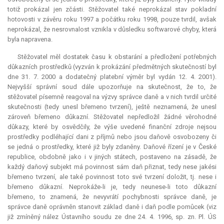
totiž prokázal jen zčásti. Stěžovatel také neprokázal stav pokladní
hotovosti v závěru roku 1997 a počátku roku 1998, pouze tvrdil, avšak
neprokázal, že nesrovnalost vznikla v důsledku softwarové chyby, která
byla napravena.
Stěžovatel měl dostatek času k obstarání a předložení potřebných
důkazních prostředků (vyzván k prokázání předmětných skutečností byl
dne 31. 7. 2000 a dodatečný platební výměr byl vydán 12. 4. 2001).
Nejvyšší správní soud dále upozorňuje na skutečnost, že to, že
stěžovatel písemně reagoval na výzvy správce daně a v nich tvrdil určité
skutečnosti (tedy unesl břemeno tvrzení), ještě neznamená, že unesl
zároveň břemeno důkazní. Stěžovatel nepředložil žádné věrohodné
důkazy, které by osvědčily, že výše uvedené finanční zdroje nejsou
prostředky podléhající dani z příjmů nebo jsou daňově osvobozeny či
se jedná o prostředky, které již byly zdaněny. Daňové řízení je v České
republice, obdobně jako i v jiných státech, postaveno na zásadě, že
každý daňový subjekt má povinnost sám daň přiznat, tedy nese jakési
břemeno tvrzení, ale také povinnost toto své tvrzení doložit, tj. nese i
břemeno důkazní. Neprokáže-li je, tedy neunese-li toto důkazní
břemeno, to znamená, že nevyvrátí pochybnosti správce daně, je
správce daně oprávněn stanovit základ daně i daň podle pomůcek (viz
již zmíněný nález Ústavního soudu ze dne 24. 4. 1996, sp. zn. Pl. ÚS