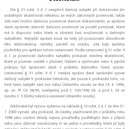
Dle § 31 odst. 5 d. ř. nesplní-li daňový subjekt při dokazování jím
uváděných skutečností některou ze svých zákonných povinností, takže
zde není možno daňovou povinnost stanovit dokazováním, je správce
daně oprávněn stanovit daňovou povinnost za použití pomůcek, které
má k dispozici nebo které si obstará bez součinnosti s daňovým
subjektem. Nejvyšší správní soud se tedy při posuzování důvodnosti
této stěžovatelovy námitky zaměřil na otázku, zda byly splněny
podmínky pro aplikaci tohoto ustanovení. Podle ustanovení § 31 odst. 9
d. ř. je povinností daňového subjektu prokázat všechny skutečnosti,
které je povinen uvádět v přiznání, hlášení a vyúčtování nebo k jejichž
průkazu byl správcem daně v průběhu daňového řízení vyzván.
Ustanovení § 31 odst. 9 d. ř. nedává správci daně oprávnění vyzvat
daňový subjekt k prokázání čehokoliv, ale pouze k prokázání toho, co
tvrdí tento subjekt sám (viz nález Ústavního soudu ze dne 24. 4. 1996,
sp. zn. Pl. ÚS 38/95, zveřejněný pod č. 130/1996 Sb. a pod č. 33 ve
svazku č. 5 Sbírky nálezů a usnesení Ústavního soudu).
Stěžovatel byl výzvou vydanou na základě § 16 odst. 2 d. ř. ze dne 31.
7. 2000 vyzván, aby prokázal, že částky zaúčtované jím v průběhu roku
1998 jako osobní vklady nejsou prostředky podléhající dani z příjmů
nebo jsou daňově osvobozeny či se jedná o prostředky, které již byly