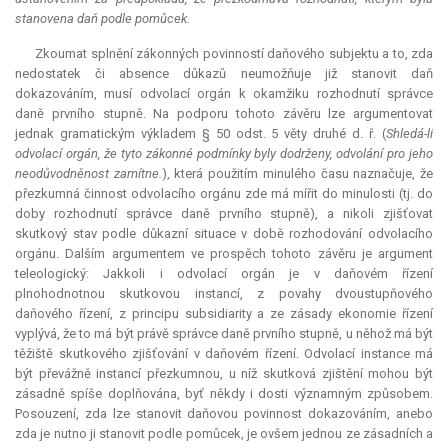
stanovena daň podle pomůcek.
Zkoumat splnění zákonných povinností daňového subjektu a to, zda
nedostatek či absence důkazů neumožňuje již stanovit daň
dokazováním, musí odvolací orgán k okamžiku rozhodnutí správce
daně prvního stupně. Na podporu tohoto závěru lze argumentovat
jednak gramatickým výkladem § 50 odst. 5 věty druhé d. ř. (
Shledá-li
odvolací orgán, že tyto zákonné podmínky byly dodrženy, odvolání pro jeho
neodůvodněnost zamítne.
), která použitím minulého času naznačuje, že
přezkumná činnost odvolacího orgánu zde má mířit do minulosti (tj. do
doby rozhodnutí správce daně prvního stupně), a nikoli zjišťovat
skutkový stav podle důkazní situace v době rozhodování odvolacího
orgánu. Dalším argumentem ve prospěch tohoto závěru je argument
teleologický: Jakkoli i odvolací orgán je v daňovém řízení
plnohodnotnou skutkovou instancí, z povahy dvoustupňového
daňového řízení, z principu subsidiarity a ze zásady ekonomie řízení
vyplývá, že to má být právě správce daně prvního stupně, u něhož má být
těžiště skutkového zjišťování v daňovém řízení. Odvolací instance má
být převážně instancí přezkumnou, u níž skutková zjištění mohou být
zásadně spíše doplňována, byť někdy i dosti významným způsobem.
Posouzení, zda lze stanovit daňovou povinnost dokazováním, anebo
zda je nutno ji stanovit podle pomůcek, je ovšem jednou ze zásadních a