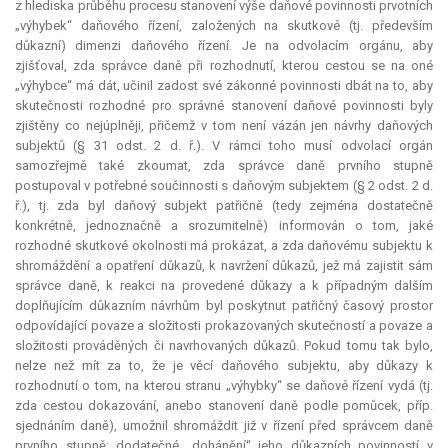
z hlediska průběhu procesu stanovení výše daňové povinnosti prvotních
„výhybek“ daňového řízení, založených na skutkové (tj. především
důkazní) dimenzi daňového řízení. Je na odvolacím orgánu, aby
zjišťoval, zda správce daně při rozhodnutí, kterou cestou se na oné
„výhybce“ má dát, učinil zadost své zákonné povinnosti dbát na to, aby
skutečnosti rozhodné pro správné stanovení daňové povinnosti byly
zjištěny co nejúplněji, přičemž v tom není vázán jen návrhy daňových
subjektů (§ 31 odst. 2 d. ř.). V rámci toho musí odvolací orgán
samozřejmě také zkoumat, zda správce daně prvního stupně
postupoval v potřebné součinnosti s daňovým subjektem (§ 2 odst. 2 d.
ř.), tj. zda byl daňový subjekt patřičně (tedy zejména dostatečně
konkrétně, jednoznačně a srozumitelně) informován o tom, jaké
rozhodné skutkové okolnosti má prokázat, a zda daňovému subjektu k
shromáždění a opatření důkazů, k navržení důkazů, jež má zajistit sám
správce daně, k reakci na provedené důkazy a k případným dalším
doplňujícím důkazním návrhům byl poskytnut patřičný časový prostor
odpovídající povaze a složitosti prokazovaných skutečností a povaze a
složitosti prováděných či navrhovaných důkazů. Pokud tomu tak bylo,
nelze než mít za to, že je věcí daňového subjektu, aby důkazy k
rozhodnutí o tom, na kterou stranu „výhybky“ se daňové řízení vydá (tj.
zda cestou dokazování, anebo stanovení daně podle pomůcek, příp.
sjednáním daně), umožnil shromáždit již v řízení před správcem daně
prvního stupně; dodatečné „dohánění“ jeho důkazních povinností v