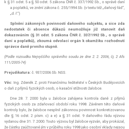
k § 31 odst. 5 a § 50 odst. 5 zákona ČNR č. 337/1992 Sb., o správě daní
a poplatků, ve znění zákona č. 255/1994 Sb. (v textu též „daňový řád“,
„d. ř.“)
Splnění zákonných povinností daňového subjektu, a sice zda
nedostatek či absence důkazů neumožňuje již stanovit daň
dokazováním (§ 31 odst. 5 zákona ČNR č. 337/1992 Sb., o správě
daní a poplatků), zkoumá odvolací orgán k okamžiku rozhodnutí
správce daně prvního stupně.
(Podle rozsudku Nejvyššího správního soudu ze dne 2. 2. 2006, čj. 2 Afs
111/2005-74)
Prejudikatura:
č. 937/2006 Sb. NSS.
Věc:
Ing. Zdeněk Z. proti Finančnímu ředitelství v Českých Budějovicích
o daň z příjmů fyzických osob, o kasační stížnosti žalobce.
Dne 28. 7. 2000 byla u žalobce zahájena kontrola daně z příjmů
fyzických osob za zdaňovací období roku 1998. Závěrem této daňové
kontroly bylo, že žalobce nesplnil zákonnou povinnost konkretizovanou
dle § 16 odst. 2 písm. c) a e) a § 31 odst. 9 daňového řádu výzvou
vydanou dne 31. 7. 2000. Touto výzvou byl žalobce vyzván, aby prokázal,
že částky zaúčtované jím v průběhu roku 1998 jako osobní vklady nejsou