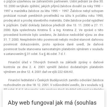
o půjčce uzavřenou se zahraničním partnerem. Ústní jednání ze dne 30.
10. 2000 se týkalo zjištění, jakých příjmů žalobce dosáhl za roky 1993 –
1997 a manželka žalobce za léta 1995 – 1997. Žalobce nebyl schopen
prokázat rozsah peněžních prostředků na účtu k počátku roku 1993,
prodej akcií a prodej stavebního materiálu. Dále žalobce podal vyjádření
k půjčkám. Další doklady žalobce předložil dne 13. 11. 2000 a 27. 11.
2000. Byla vyslechnuta Kristina Š. a Ing. Kristina Z. Ve zprávě o této
provedené kontrole bylo uvedeno, že žalobce nedodržel výzvu ze dne
31. 7. 2000. Nesplněním této povinnosti nebylo možné stanovit daňovou
povinnost dokazováním, proto správce daně uvedl, že daňová
povinnost bude stanovena samostatným platebním výměrem v souladu
s ustanovením § 31 odst. 5 a § 46 odst. 7 d. ř.
Finanční úřad v Trhových Svinech na základě zprávy o daňové
kontrole ze dne 2. 4. 2001 vyměřil žalobci dodatečným platebním
výměrem ze dne 12. 4. 2001 daň ve výši 222 636 Kč.
Finanční ředitelství v Českých Budějovicích zamítlo odvolání žalobce
rozhodnutím ze dne 18. 12. 2001. V odůvodnění uvedlo, že v souladu s §
50 odst. 5 d. ř. zkoumalo, zda správce daně dodržel zákonné podmínky
pro použití tohoto způsobu stanovení základu daně a daně. Vzhledem k
tomu, že žalobce neunesl důkazní břemeno při dokazování jím
Aby web fungoval jak má (souhlas
uvedených údajů v přiznání k dani z příjmů fyzických osob za rok 1998,