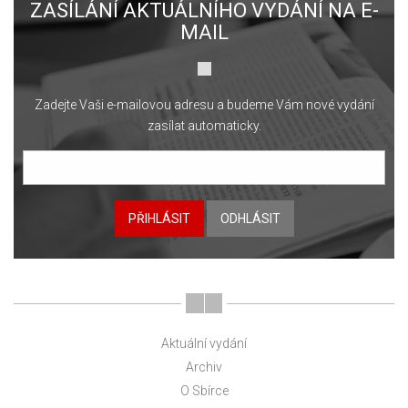
ZASÍLÁNÍ AKTUÁLNÍHO VYDÁNÍ NA E-
MAIL
Zadejte Vaši e-mailovou adresu a budeme Vám nové vydání
zasílat automaticky.
PŘIHLÁSIT
ODHLÁSIT
Aktuální vydání
Archiv
O Sbírce