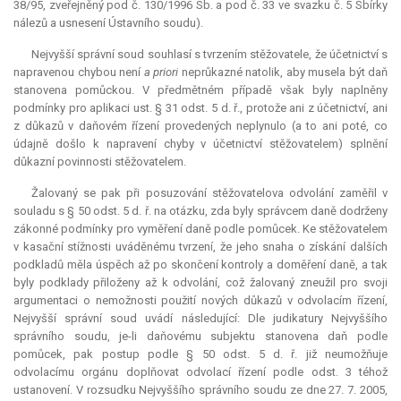
38/95, zveřejněný pod č. 130/1996 Sb. a pod č. 33 ve svazku č. 5 Sbírky
nálezů a usnesení Ústavního soudu).
Nejvyšší správní soud souhlasí s tvrzením stěžovatele, že účetnictví s
napravenou chybou není
a priori
neprůkazné natolik, aby musela být daň
stanovena pomůckou. V předmětném případě však byly naplněny
podmínky pro aplikaci ust. § 31 odst. 5 d. ř., protože ani z účetnictví, ani
z důkazů v daňovém řízení provedených neplynulo (a to ani poté, co
údajně došlo k napravení chyby v účetnictví stěžovatelem) splnění
důkazní povinnosti stěžovatelem.
Žalovaný se pak při posuzování stěžovatelova odvolání zaměřil v
souladu s § 50 odst. 5 d. ř. na otázku, zda byly správcem daně dodrženy
zákonné podmínky pro vyměření daně podle pomůcek. Ke stěžovatelem
v kasační stížnosti uváděnému tvrzení, že jeho snaha o získání dalších
podkladů měla úspěch až po skončení kontroly a doměření daně, a tak
byly podklady přiloženy až k odvolání, což žalovaný zneužil pro svoji
argumentaci o nemožnosti použití nových důkazů v odvolacím řízení,
Nejvyšší správní soud uvádí následující: Dle judikatury Nejvyššího
správního soudu, je-li daňovému subjektu stanovena daň podle
pomůcek, pak postup podle § 50 odst. 5 d. ř. již neumožňuje
odvolacímu orgánu doplňovat odvolací řízení podle odst. 3 téhož
ustanovení. V rozsudku Nejvyššího správního soudu ze dne 27. 7. 2005,