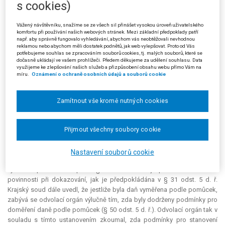
s cookies)
stanovil finanční úřad zcela oprávněně jeho daňovou povinnost za
použití pomůcek.
Vážený návštěvníku, snažíme se ze všech sil přinášet vysokou úroveň uživatelského
Toto rozhodnutí napadl žalobce žalobou. Důvody nezákonnosti
komfortu při používání našich webových stránek. Mezi základní předpoklady patří
např. aby správně fungovalo vyhledávání, abychom vás neobtěžovali nevhodnou
tohoto rozhodnutí spatřoval v nedodržení zákonných podmínek pro
reklamou nebo abychom měli dostatek podnětů, jak web vylepšovat. Proto od Vás
stanovení daně podle pomůcek. Uvedl, že splnil všechny povinnosti,
potřebujeme souhlas se zpracováním souborů cookies, tj. malých souborů, které se
dočasně ukládají ve vašem prohlížeči. Předem děkujeme za udělení souhlasu. Data
které mu byly uloženy, a všechny rozhodné skutečnosti mohly být
využijeme ke zlepšování našich služeb a přizpůsobení obsahu webu přímo Vám na
zjištěny dokazováním, které správce daně neprovedl.
míru.
Oznámení o ochraně osobních údajů a souborů cookie
Krajský soud v Českých Budějovicích tuto žalobu zamítl rozsudkem
ze dne 16. 2. 2005. V odůvodnění uvedl, že žalobce nesplnil povinnosti
Zamítnout vše kromě nutných cookies
uložené výzvami správce daně, protože neprokázal, že objem veškerých
jím vložených prostředků do podnikání pochází z příjmů zdaněných,
dani nepodléhajících či daňově osvobozených. Žádným důkazem
Přijmout všechny soubory cookie
žalobce rovněž nepodepřel své tvrzení o stavu pokladní hotovosti v
závěru roku 1997 a počátku roku 1998. Nedodržení povinnosti prokázat
Nastavení souborů cookie
údaje o příjmech v daňovém přiznání a nesplnění povinností uložených
výzvami správce daně podle § 31 odst. 9 d. ř. je porušením zákonné
povinnosti při dokazování, jak je předpokládána v § 31 odst. 5 d. ř.
Krajský soud dále uvedl, že jestliže byla daň vyměřena podle pomůcek,
zabývá se odvolací orgán výlučně tím, zda byly dodrženy podmínky pro
doměření daně podle pomůcek (§ 50 odst. 5 d. ř.). Odvolací orgán tak v
souladu s tímto ustanovením zkoumal, zda podmínky pro stanovení