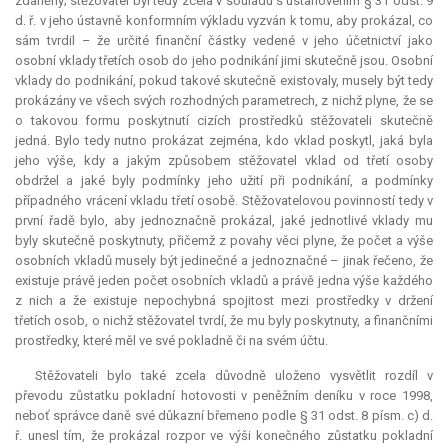
zdaněny; stěžovatel byl tedy zcela v souladu s ustanovením § 31 odst. 9
d. ř. v jeho ústavně konformním výkladu vyzván k tomu, aby prokázal, co
sám tvrdil – že určité finanční částky vedené v jeho účetnictví jako
osobní vklady třetích osob do jeho podnikání jimi skutečně jsou. Osobní
vklady do podnikání, pokud takové skutečně existovaly, musely být tedy
prokázány ve všech svých rozhodných parametrech, z nichž plyne, že se
o takovou formu poskytnutí cizích prostředků stěžovateli skutečně
jedná. Bylo tedy nutno prokázat zejména, kdo vklad poskytl, jaká byla
jeho výše, kdy a jakým způsobem stěžovatel vklad od třetí osoby
obdržel a jaké byly podmínky jeho užití při podnikání, a podmínky
případného vrácení vkladu třetí osobě. Stěžovatelovou povinností tedy v
první řadě bylo, aby jednoznačně prokázal, jaké jednotlivé vklady mu
byly skutečně poskytnuty, přičemž z povahy věci plyne, že počet a výše
osobních vkladů musely být jedinečné a jednoznačné – jinak řečeno, že
existuje právě jeden počet osobních vkladů a právě jedna výše každého
z nich a že existuje nepochybná spojitost mezi prostředky v držení
třetích osob, o nichž stěžovatel tvrdí, že mu byly poskytnuty, a finančními
prostředky, které měl ve své pokladně či na svém účtu.
Stěžovateli bylo také zcela důvodně uloženo vysvětlit rozdíl v
převodu zůstatku pokladní hotovosti v peněžním deníku v roce 1998,
neboť správce daně své důkazní břemeno podle § 31 odst. 8 písm. c) d.
ř. unesl tím, že prokázal rozpor ve výši konečného zůstatku pokladní