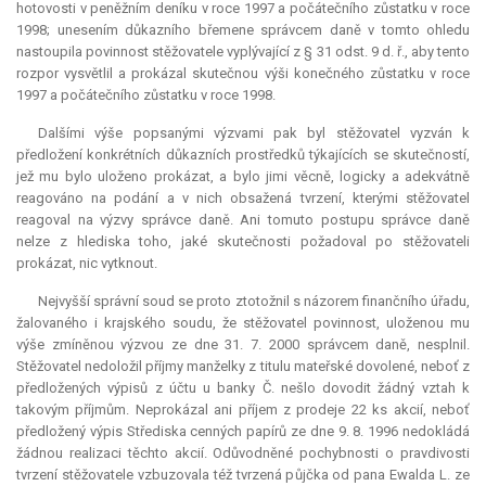
hotovosti v peněžním deníku v roce 1997 a počátečního zůstatku v roce
1998; unesením důkazního břemene správcem daně v tomto ohledu
nastoupila povinnost stěžovatele vyplývající z § 31 odst. 9 d. ř., aby tento
rozpor vysvětlil a prokázal skutečnou výši konečného zůstatku v roce
1997 a počátečního zůstatku v roce 1998.
Dalšími výše popsanými výzvami pak byl stěžovatel vyzván k
předložení konkrétních důkazních prostředků týkajících se skutečností,
jež mu bylo uloženo prokázat, a bylo jimi věcně, logicky a adekvátně
reagováno na podání a v nich obsažená tvrzení, kterými stěžovatel
reagoval na výzvy správce daně. Ani tomuto postupu správce daně
nelze z hlediska toho, jaké skutečnosti požadoval po stěžovateli
prokázat, nic vytknout.
Nejvyšší správní soud se proto ztotožnil s názorem finančního úřadu,
žalovaného i krajského soudu, že stěžovatel povinnost, uloženou mu
výše zmíněnou výzvou ze dne 31. 7. 2000 správcem daně, nesplnil.
Stěžovatel nedoložil příjmy manželky z titulu mateřské dovolené, neboť z
předložených výpisů z účtu u banky Č. nešlo dovodit žádný vztah k
takovým příjmům. Neprokázal ani příjem z prodeje 22 ks akcií, neboť
předložený výpis Střediska cenných papírů ze dne 9. 8. 1996 nedokládá
žádnou realizaci těchto akcií. Odůvodněné pochybnosti o pravdivosti
tvrzení stěžovatele vzbuzovala též tvrzená půjčka od pana Ewalda L. ze