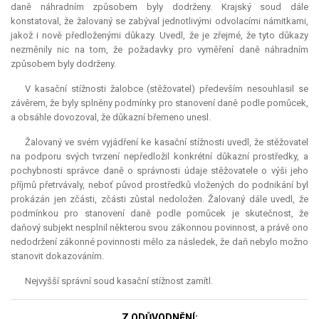
daně náhradním způsobem byly dodrženy. Krajský soud dále
konstatoval, že žalovaný se zabýval jednotlivými odvolacími námitkami,
jakož i nově předloženými důkazy. Uvedl, že je zřejmé, že tyto důkazy
nezměnily nic na tom, že požadavky pro vyměření daně náhradním
způsobem byly dodrženy.
V kasační stížnosti žalobce (stěžovatel) především nesouhlasil se
závěrem, že byly splněny podmínky pro stanovení daně podle pomůcek,
a obsáhle dovozoval, že důkazní břemeno unesl.
Žalovaný ve svém vyjádření ke kasační stížnosti uvedl, že stěžovatel
na podporu svých tvrzení nepředložil konkrétní důkazní prostředky, a
pochybnosti správce daně o správnosti údaje stěžovatele o výši jeho
příjmů přetrvávaly, neboť původ prostředků vložených do podnikání byl
prokázán jen zčásti, zčásti zůstal nedoložen. Žalovaný dále uvedl, že
podmínkou pro stanovení daně podle pomůcek je skutečnost, že
daňový subjekt nesplnil některou svou zákonnou povinnost, a právě ono
nedodržení zákonné povinnosti mělo za následek, že daň nebylo možno
stanovit dokazováním.
Nejvyšší správní soud kasační stížnost zamítl.
Z ODŮVODNĚNÍ: