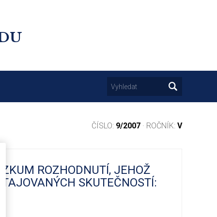
UDU
ČÍSLO:
9/2007
· ROČNÍK:
V
ŘEZKUM ROZHODNUTÍ, JEHOŽ
 UTAJOVANÝCH SKUTEČNOSTÍ: