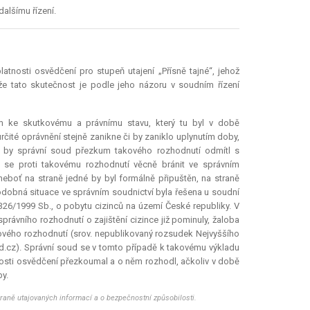
alšímu řízení.
atnosti osvědčení pro stupeň utajení „Přísně tajné“, jehož
 že tato skutečnost je podle jeho názoru v soudním řízení
 ke skutkovému a právnímu stavu, který tu byl v době
rčité oprávnění stejně zanikne či by zaniklo uplynutím doby,
 by správní soud přezkum takového rozhodnutí odmítl s
o se proti takovému rozhodnutí věcně bránit ve správním
eboť na straně jedné by byl formálně připuštěn, na straně
dobná situace ve správním soudnictví byla řešena u soudní
326/1999 Sb., o pobytu cizinců na území České republiky. V
právního rozhodnutí o zajištění cizince již pominuly, žaloba
kového rozhodnutí (srov. nepublikovaný rozsudek Nejvyššího
d.cz). Správní soud se v tomto případě k takovému výkladu
tnosti osvědčení přezkoumal a o něm rozhodl, ačkoliv v době
y.
hraně utajovaných informací a o bezpečnostní způsobilosti.