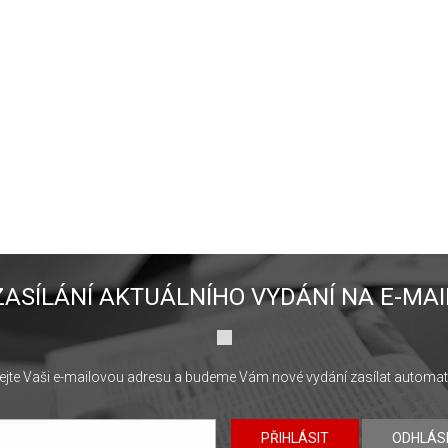
ZASÍLÁNÍ AKTUÁLNÍHO VYDÁNÍ NA E-MAI
jte Vaši e-mailovou adresu a budeme Vám nové vydání zasílat automat
PŘIHLÁSIT
ODHLÁS