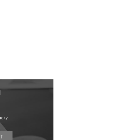
L
icky.
IT