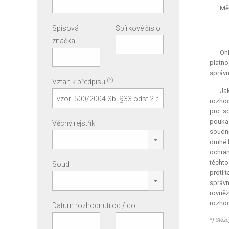
Měs
Spisová
Sbírkové číslo
značka
Ohl
platno
správn
(?)
Vztah k předpisu
Ja
rozhod
pro s
poukaz
Věcný rejstřík
soudni
druhé 
ochran
těcht
Soud
proti 
správn
rovněž
rozhod
Datum rozhodnutí od / do
*) Stěž