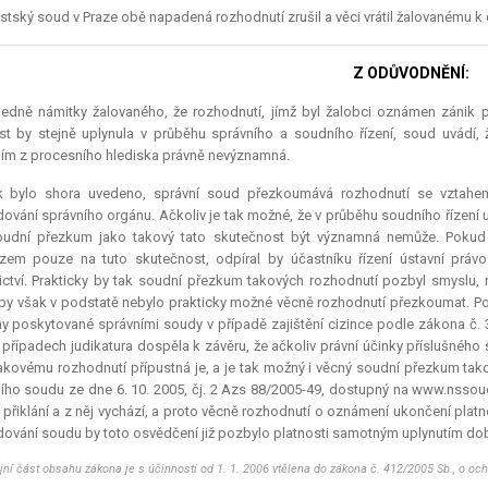
tský soud v Praze obě napadená rozhodnutí zrušil a věci vrátil žalovanému k d
Z ODŮVODNĚNÍ:
edně námitky žalovaného, že rozhodnutí, jímž byl žalobci oznámen zánik pl
st by stejně uplynula v průběhu správního a soudního řízení, soud uvádí,
ím z procesního hlediska právně nevýznamná.
k bylo shora uvedeno, správní soud přezkoumává rozhodnutí se vztahem
ování správního orgánu. Ačkoliv je tak možné, že v průběhu soudního řízení u
oudní přezkum jako takový tato skutečnost být významná nemůže. Pokud
em pouze na tuto skutečnost, odpíral by účastníku řízení ústavní práv
ctví. Prakticky by tak soudní přezkum takových rozhodnutí pozbyl smyslu, n
by však v podstatě nebylo prakticky možné věcně rozhodnutí přezkoumat. Po
y poskytované správními soudy v případě zajištění cizince podle zákona č. 
o případech
judikatura
dospěla k závěru, že ačkoliv právní účinky příslušného s
takovému rozhodnutí přípustná je, a je tak možný i věcný soudní přezkum ta
ího soudu ze dne 6. 10. 2005, čj. 2 Azs 88/2005-49, dostupný na www.nssou
 přiklání a z něj vychází, a proto věcně rozhodnutí o oznámení ukončení pla
ování soudu by toto osvědčení již pozbylo platnosti samotným uplynutím dob
ejní část obsahu zákona je s účinností od 1. 1. 2006 vtělena do zákona č. 412/2005 Sb., o oc