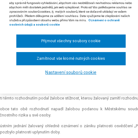
aby správně fungovalo vyhledávání, abychom vás neobtěžovali nevhodnou reklamou nebo
abychom měli dostatek podnětů, jak web vylepšovat. Proto od Vás potřebujeme souhlas se
zpracováním souborů cookies, tj. malých souborů, které se dočasně ukládají ve vašem
 odst. 3 a 7 zákona č. 148/1998 Sb., o ochraně utajovaných skutečností a o
prohlížeči. Předem děkujeme za udělení souhlasu. Data využijeme ke zlepšování našich
ezu Ústavního soudu č. 322/2001 Sb. a zákona č. 413/2005 Sb. (v textu též „z
služeb a přizpůsobení obsahu webu přímo Vám na míru.
Oznámení o ochraně
osobních údajů a souborů cookie
utečnost, že platnost osvědčení pro příslušný stupeň utajení dle zákon
rozhodování soudu stejně zanikla uplynutím času, nemá na věcný přezk
Přijmout všechny soubory cookie
dnutí i v takovém případě věcně přezkoumá a rozsudkem o něm roz
um takového rozhodnutí.
Zamítnout vše kromě nutných cookies
 rozsudku Městského soudu v Praze ze dne 11. 5. 2007, čj. 7 Ca 51/2006-81)
gr. Jiří K. proti Ministerstvu obrany, Vojenskému zpravodajství, o vydání osvě
Nastavení souborů cookie
 19. 10. 2005 vydal žalovaný dvě rozhodnutí: jedním nevydal žalobci osvědč
sti osvědčení pro stupeň utajení „Přísně tajné“.
ti těmto rozhodnutím podal žalobce stížnost, kterou žalovaný zamítl rozhodnut
lobce tato obě rozhodnutí napadl žalobou podanou k Městskému soudu 
nostního rizika u své osoby.
 ústním jednání žalovaný ohledně oznámení o zániku platnosti osvědčení „P
 pozbylo platnosti uplynutím doby.