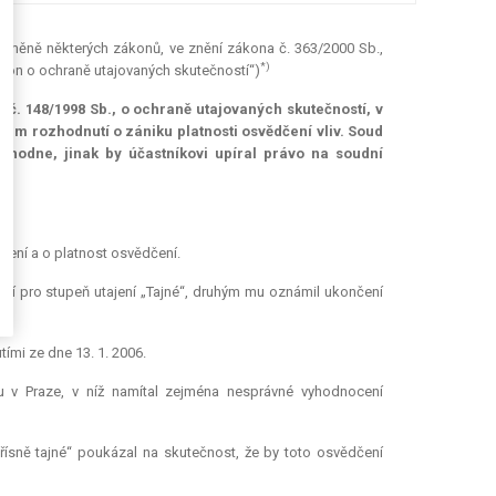
 změně některých zákonů, ve znění zákona č. 363/2000 Sb.,
*)
ákon o ochraně utajovaných skutečností“)
a č. 148/1998 Sb., o ochraně utajovaných skutečností, v
um rozhodnutí o zániku platnosti osvědčení vliv. Soud
hodne, jinak by účastníkovi upíral právo na soudní
dčení a o platnost osvědčení.
ení pro stupeň utajení „Tajné“, druhým mu oznámil ukončení
ími ze dne 13. 1. 2006.
v Praze, v níž namítal zejména nesprávné vyhodnocení
řísně tajné“ poukázal na skutečnost, že by toto osvědčení