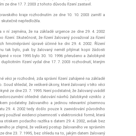
 ze dne 17. 7. 2003 z tohoto důvodu řízení zastavil.
oravského kraje rozhodnutím ze dne 10. 10. 2003 zamítl a
 skutečně nepředložila.
a v ní zejména, že na základě urgence ze dne 29. 4. 2002
o řízení. Skutečnost, že řízení žalovaný považoval za řízení
ch hmotněprávní úpravě účinné ke dni 29. 4. 2002. Řízení
 tak bylo, pak by žalovaný neměl přijímat kopii žádosti
ájené v roce 1995 bylo 30. 10. 1996 přerušeno a žalobkyně
duplicitním řízení vydal dne 17. 7. 2003 rozhodnutí, kterým
né věci je rozhodné, zda správní řízení zahájené na základě
 Soud shledal, že veškeré úkony, které žalovaný v této věci
obkyně ze dne 23. 7. 1995. Není podstatné, že žalovaný uváděl
 Nedorozumění ohledně datování návrhů žalobkyně vzniklo z
ítkem podatelny žalovaného a jedinou
relevantní
písemnou
datu 29. 4. 2002 tedy došlo pouze k zaevidování původního
vaný používal evidenci písemností v elektronické formě, která
a otiskem podacího razítka s datem 29. 4. 2002, avšak bez
deného je zřejmé, že veškerý postup žalovaného ve správním
ze dne 23. 7. 1995, bez ohledu na to, jakým datem žalovaný