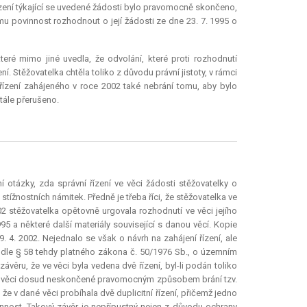
řízení týkající se uvedené žádosti bylo pravomocně skončeno,
 povinnost rozhodnout o její žádosti ze dne 23. 7. 1995 o
teré mimo jiné uvedla, že odvolání, které proti rozhodnutí
í. Stěžovatelka chtěla toliko z důvodu právní jistoty, v rámci
 řízení zahájeného v roce 2002 také nebrání tomu, aby bylo
tále přerušeno.
 otázky, zda správní řízení ve věci žádosti stěžovatelky o
ížnostních námitek. Předně je třeba říci, že stěžovatelka ve
002 stěžovatelka opětovně urgovala rozhodnutí ve věci jejího
95 a některé další materiály související s danou věcí. Kopie
. 4. 2002. Nejednalo se však o návrh na zahájení řízení, ale
podle § 58 tehdy platného zákona č. 50/1976 Sb., o územním
věru, že ve věci byla vedena dvě řízení, byl-li podán toliko
 ve věci dosud neskončené pravomocným způsobem brání tzv.
že v dané věci probíhala dvě duplicitní řízení, přičemž jedno
ost. Takový závěr je nepřípustný nejen z důvodu ochrany