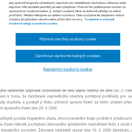
aby správně fungovalo vyhledávání, abychom vás neobtěžovali nevhodnou reklamou nebo
abychom měli dostatek podnětů, jak web vylepšovat. Proto od Vás potřebujeme souhlas se
kud bylo správní řízení pravomocně zastaveno, nelze se domáhat toh
zpracováním souborů cookies, tj. malých souborů, které se dočasně ukládají ve vašem
dnutí ve věci samé v rámci řízení o ochraně proti nečinnosti správní
prohlížeči. Předem děkujeme za udělení souhlasu. Data využijeme ke zlepšování našich
stným prostředkem soudní ochrany je toliko řízení o žalobě proti r
služeb a přizpůsobení obsahu webu přímo Vám na míru.
Oznámení o ochraně
osobních údajů a souborů cookie
a.
 rozsudku Nejvyššího správního soudu ze dne 16. 5. 2007, čj. 2 Ans 5/2006-96)
Přijmout všechny soubory cookie
dikatura:
srov. č. 506/2005 Sb. NSS.
Zamítnout vše kromě nutných cookies
lžběta D. proti Městskému úřadu Mikulov o vydání stavebního povolení, o kasa
obkyně podala dne 23. 7. 1995 žádost o stavební povolení na rekonstrukci p
Nastavení souborů cookie
nutí, kterým řízení přerušil do doby odstranění stavby hospodářského ob
l, že se na něm nachází nepovolená stavba. Žalovaný také nařídil odstranění
epovolená stavba odstraněna, čímž by odpadla překážka dalšího postupu ve
yně opětovně urgovala rozhodnutí ve věci jejího návrhu ze dne 23. 7. 199
em k tomu, že žalobkyně nepředložila všechny potřebné podklady pro vydá
dy doplnila, a poskytl jí lhůtu, přičemž správní řízení za tímto účelem pře
ní správního řízení den 29. 4. 2002.
lobkyně podala Krajskému úřadu Jihomoravského kraje podnět k přezkoumán
u řízení několik pochybení žalovaného (především nedodržení lhůt) a uloži
 stavebního povolení. Žalovaný následně vyzval dne 15. 5. 2003 žalobkyni, 