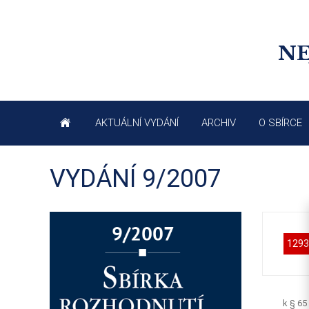
NE
AKTUÁLNÍ VYDÁNÍ
ARCHIV
O SBÍRCE
VYDÁNÍ 9/2007
1293
k § 65