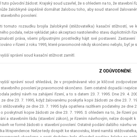
l tuto původní žádost. Krajský soud uzavřel, že s ohledem na to, že stavební 
ůže žalobkyně úspěšně domáhat žalobou toho, aby soud stanovil žalovanému
 stavebního povolení.
ti tomuto rozsudku brojila žalobkyně (stěžovatelka) kasační stížností, ve k
ného podala, nelze vykládat jako akceptaci nastoleného stavu duplicitních řízen
znalostí práva, všemi přípustnými prostředky hájit své postavení. Zastavení
ováno v řízení z roku 1995, které pravomocně nikdy skončeno nebylo, byť je s
vyšší správní soud kasační stížnost zamítl.
Z ODŮVODNĚNÍ:
vyšší správní soud shledává, že v projednávané věci je klíčové zodpovězení
 stavebního povolení je pravomocně skončeno. Sem ostatně dopadá i nejvíce st
odala jediný návrh na zahájení řízení, a to s datem 23. 7. 1995. Dne 29. 4. 2
 ze dne 23. 7. 1995, když žalovanému poskytla kopii žádosti ze dne 23. 7. 19
i stěžovatelky ze dne 23. 7. 1995 byla opatřena razítkem podatelny ze dne 29
o poskytnutí kopie žádosti ze dne 23. 7. 1995. S ohledem na to, že řízení 
ání a stavebním řádu (stavební zákon), je řízením návrhovým, nelze dospět k zá
 návrh ve formě žádosti o stavební povolení. Ostatně podání dalšího návrhu
žka
litispendence
. Nelze tedy dospět ke stanovisku, které namítá stěžovatelka, 
ravomocně ukončeno a proti druhému byla důvodně podána žaloba na nečinn