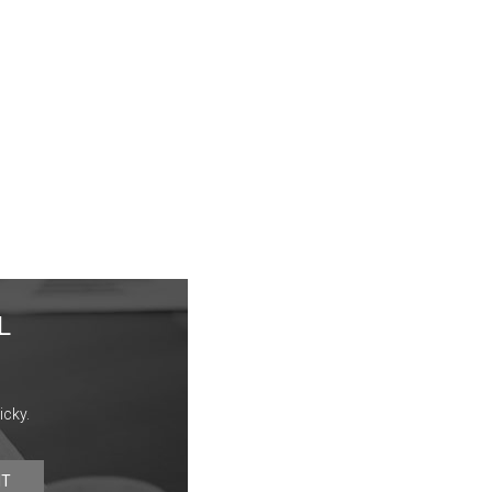
L
icky.
IT