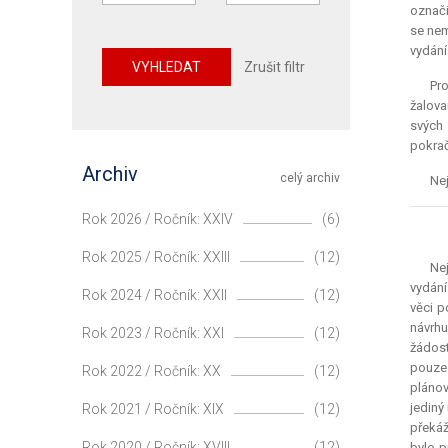
označi
se nem
vydání
VYHLEDAT
Zrušit filtr
Pro
žalova
svých 
pokrač
Archiv
celý archiv
Nej
Rok 2026 / Ročník: XXIV
(6)
Rok 2025 / Ročník: XXIII
(12)
Nej
vydání
Rok 2024 / Ročník: XXII
(12)
věci p
návrhu
Rok 2023 / Ročník: XXI
(12)
žádost
pouze 
Rok 2022 / Ročník: XX
(12)
plánov
jediný
Rok 2021 / Ročník: XIX
(12)
překá
Rok 2020 / Ročník: XVIII
(12)
bylo p