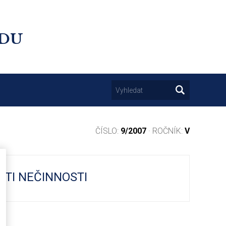
UDU
ČÍSLO:
9/2007
· ROČNÍK:
V
OTI NEČINNOSTI