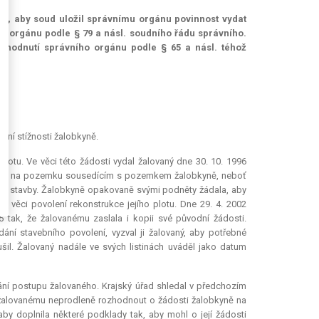
o, aby soud uložil správnímu orgánu povinnost vydat
ho orgánu podle § 79 a násl. soudního řádu správního.
ozhodnutí správního orgánu podle § 65 a násl. téhož
ční stížnosti žalobkyně.
lotu. Ve věci této žádosti vydal žalovaný dne 30. 10. 1996
jektu na pozemku sousedícím s pozemkem žalobkyně, neboť
 této stavby. Žalobkyně opakovaně svými podněty žádala, aby
 věci povolení rekonstrukce jejího plotu. Dne 29. 4. 2002
5 tak, že žalovanému zaslala i kopii své původní žádosti.
ní stavebního povolení, vyzval ji žalovaný, aby potřebné
rušil. Žalovaný nadále ve svých listinách uváděl jako datum
í postupu žalovaného. Krajský úřad shledal v předchozím
l žalovanému neprodleně rozhodnout o žádosti žalobkyně na
aby doplnila některé podklady tak, aby mohl o její žádosti