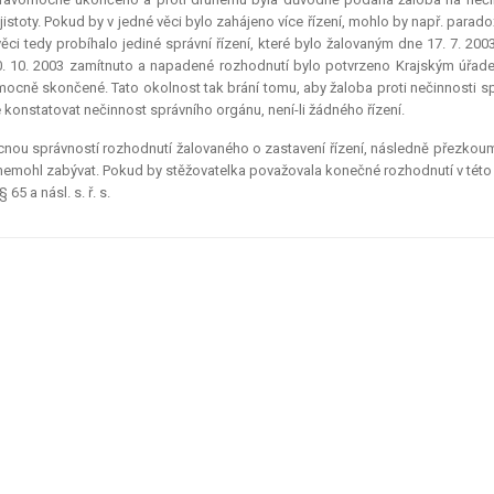
 jistoty. Pokud by v jedné věci bylo zahájeno více řízení, mohlo by např. parado
ěci tedy probíhalo jediné správní řízení, které bylo žalovaným dne 17. 7. 20
. 10. 2003 zamítnuto a napadené rozhodnutí bylo potvrzeno Krajským úřadem
ocně skončené. Tato okolnost tak brání tomu, aby žaloba proti nečinnosti správ
konstatovat nečinnost správního orgánu, není-li žádného řízení.
nou správností rozhodnutí žalovaného o zastavení řízení, následně přezkoum
 nemohl zabývat. Pokud by stěžovatelka považovala konečné rozhodnutí v této v
 65 a násl. s. ř. s.