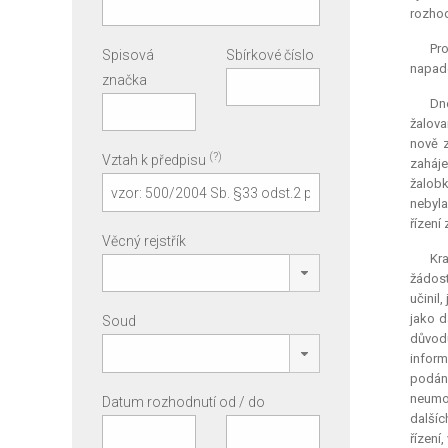
rozhod
Pr
Spisová
Sbírkové číslo
napade
značka
Dn
žalova
nově z
(?)
Vztah k předpisu
zaháje
žalobk
nebyla
řízení 
Věcný rejstřík
Kra
žádost
učinil
jako d
Soud
důvod
inform
podání
neumož
Datum rozhodnutí od / do
dalšíc
řízení