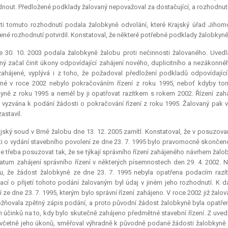
nout. Předložené podklady žalovaný nepovažoval za dostačující, a rozhodnutím
oti tomuto rozhodnutí podala žalobkyně odvolání, které Krajský úřad Jihom
né rozhodnutí potvrdil. Konstatoval, že některé potřebné podklady žalobkyně
e 30. 10. 2003 podala žalobkyně žalobu proti nečinnosti žalovaného. Uvedl
ný začal činit úkony odpovídající zahájení nového, duplicitního a nezákonnéh
ahájené, vyplývá i z toho, že požadoval předložení podkladů odpovídající
né v roce 2002 nebylo pokračováním řízení z roku 1995, neboť kdyby tomu
yně z roku 1995 a neměl by ji opatřovat razítkem s rokem 2002. Řízení zah
 vyzvána k podání žádosti o pokračování řízení z roku 1995. Žalovaný pak v 
zastavil.
jský soud v Brně žalobu dne 13. 12. 2005 zamítl. Konstatoval, že v posuzova
i o vydání stavebního povolení ze dne 23. 7. 1995 bylo pravomocně skončeno.
, je třeba posuzovat tak, že se týkají správního řízení zahájeného návrhem žal
atum zahájení správního řízení v některých písemnostech den 29. 4. 2002.
u, že žádost žalobkyně ze dne 23. 7. 1995 nebyla opatřena podacím raz
ací o přijetí tohoto podání žalovaným byl údaj v jiném jeho rozhodnutí. K 
 ze dne 23. 7. 1995, kterým bylo správní řízení zahájeno. V roce 2002 již žalo
ňovala zpětný zápis podání, a proto původní žádost žalobkyně byla opatřen
h účinků na to, kdy bylo skutečně zahájeno předmětné stavební řízení. Z uve
, včetně jeho úkonů, směřoval výhradně k původně podané žádosti žalobkyně 