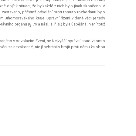
xně dojít k situaci, že by každé z nich bylo jinak skončeno. V
03 zastaveno, přičemž odvolání proti tomuto rozhodnutí bylo
 Jihomoravského kraje. Správní řízení v dané věci je tedy
ního orgánu (§ 79 a násl. s. ř. s.) byla úspěšná. Není totiž
aného v odvolacím řízení, se Nejvyšší správní soud v tomto
ěci za nezákonné, nic jí nebránilo brojit proti němu žalobou