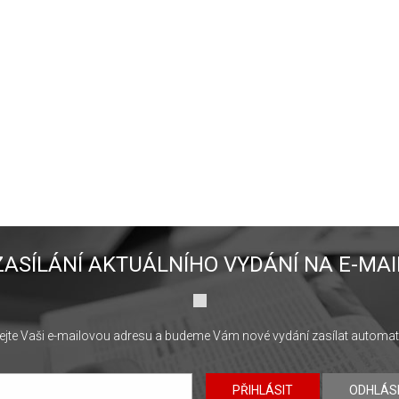
ZASÍLÁNÍ AKTUÁLNÍHO VYDÁNÍ NA E-MAI
jte Vaši e-mailovou adresu a budeme Vám nové vydání zasílat automat
PŘIHLÁSIT
ODHLÁS