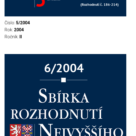
Číslo:
5/2004
Rok:
2004
Ročník:
II