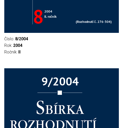
Číslo:
8/2004
Rok:
2004
Ročník:
II