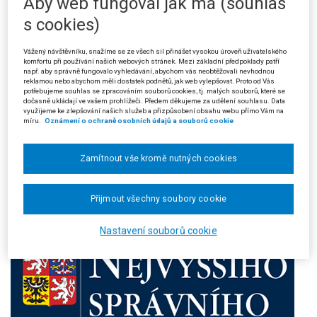
Aby web fungoval jak má (souhlas
Číslo:
2/2004
s cookies)
Rok:
2004
Ročník:
II
Vážený návštěvníku, snažíme se ze všech sil přinášet vysokou úroveň uživatelského
komfortu při používání našich webových stránek. Mezi základní předpoklady patří
např. aby správně fungovalo vyhledávání, abychom vás neobtěžovali nevhodnou
reklamou nebo abychom měli dostatek podnětů, jak web vylepšovat. Proto od Vás
potřebujeme souhlas se zpracováním souborů cookies, tj. malých souborů, které se
dočasně ukládají ve vašem prohlížeči. Předem děkujeme za udělení souhlasu. Data
využijeme ke zlepšování našich služeb a přizpůsobení obsahu webu přímo Vám na
míru.
Oznámení o ochraně osobních údajů a souborů cookie
Zamítnout vše kromě nutných cookies
Přijmout všechny soubory cookie
Nastavení souborů cookie