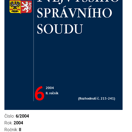
Číslo:
6/2004
Rok:
2004
Ročník:
II