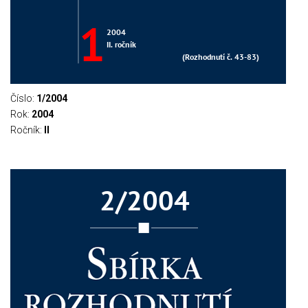
Číslo:
1/2004
Rok:
2004
Ročník:
II