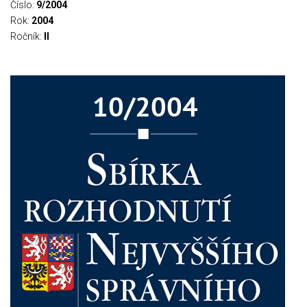
Číslo:
9/2004
Rok:
2004
Ročník:
II