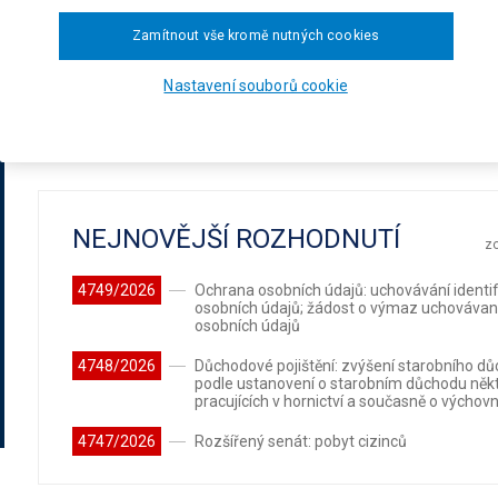
Zamítnout vše kromě nutných cookies
Datum rozhodnutí od
Datum rozhodnutí do
Nastavení souborů cookie
NEJNOVĚJŠÍ ROZHODNUTÍ
zo
4749/2026
Ochrana osobních údajů: uchovávání identif
osobních údajů; žádost o výmaz uchováva
osobních údajů
4748/2026
Důchodové pojištění: zvýšení starobního d
podle ustanovení o starobním důchodu něk
pracujících v hornictví a současně o výchov
4747/2026
Rozšířený senát: pobyt cizinců