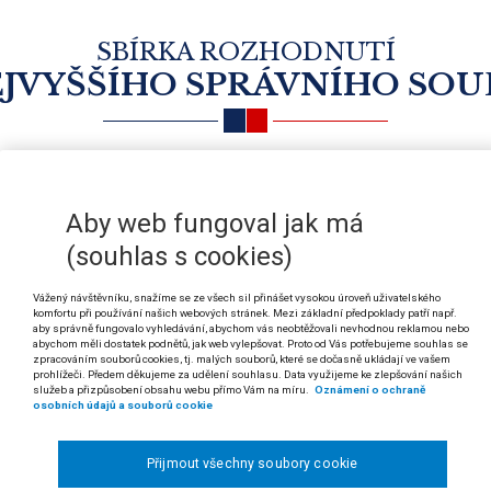
SBÍRKA ROZHODNUTÍ
JVYŠŠÍHO SPRÁVNÍHO SO
REDAKČNÍ RADA
KONTAKT
Aby web fungoval jak má
(souhlas s cookies)
Vážený návštěvníku, snažíme se ze všech sil přinášet vysokou úroveň uživatelského
VYHLEDÁVÁNÍ
komfortu při používání našich webových stránek. Mezi základní předpoklady patří např.
aby správně fungovalo vyhledávání, abychom vás neobtěžovali nevhodnou reklamou nebo
abychom měli dostatek podnětů, jak web vylepšovat. Proto od Vás potřebujeme souhlas se
Hledaný výraz
zpracováním souborů cookies, tj. malých souborů, které se dočasně ukládají ve vašem
prohlížeči. Předem děkujeme za udělení souhlasu. Data využijeme ke zlepšování našich
služeb a přizpůsobení obsahu webu přímo Vám na míru.
Oznámení o ochraně
osobních údajů a souborů cookie
(?)
Vztah k předpisu
Přijmout všechny soubory cookie