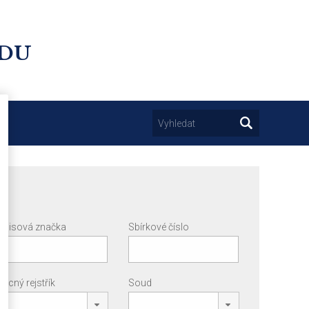
UDU
Spisová značka
Sbírkové číslo
Věcný rejstřík
Soud