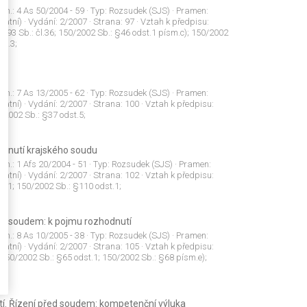
 zn.:
4 As 50/2004 - 59
· Typ:
Rozsudek (SJS)
· Pramen:
tatní)
· Vydání:
2/2007
· Strana:
97
· Vztah k předpisu:
1993 Sb.: čl.36; 150/2002 Sb.: §46 odst.1 písm.c); 150/2002
st.3;
 zn.:
7 As 13/2005 - 62
· Typ:
Rozsudek (SJS)
· Pramen:
tatní)
· Vydání:
2/2007
· Strana:
100
· Vztah k předpisu:
/2002 Sb.: §37 odst.5;
odnutí krajského soudu
 zn.:
1 Afs 20/2004 - 51
· Typ:
Rozsudek (SJS)
· Pramen:
tatní)
· Vydání:
2/2007
· Strana:
102
· Vztah k předpisu:
t.1; 150/2002 Sb.: §110 odst.1;
ed soudem: k pojmu rozhodnutí
 zn.:
8 As 10/2005 - 38
· Typ:
Rozsudek (SJS)
· Pramen:
tatní)
· Vydání:
2/2007
· Strana:
105
· Vztah k předpisu:
150/2002 Sb.: §65 odst.1; 150/2002 Sb.: §68 písm.e);
tí. Řízení před soudem: kompetenční výluka