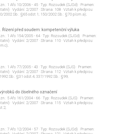
 zn.:
1 Afs 10/2006 - 45
· Typ:
Rozsudek (SJSd)
· Pramen:
tatní)
· Vydání:
2/2007
· Strana:
108
· Vztah k předpisu:
0/2002 Sb.: §65 odst.1; 150/2002 Sb.: §70 písm.a);
. Řízení před soudem: kompetenční výluka
 zn.:
1 Afs 154/2005 - 64
· Typ:
Rozsudek (SJSd)
· Pramen:
tatní)
· Vydání:
2/2007
· Strana:
110
· Vztah k předpisu:
m.c);
 zn.:
1 Afs 77/2005 - 43
· Typ:
Rozsudek (SJS)
· Pramen:
tatní)
· Vydání:
2/2007
· Strana:
112
· Vztah k předpisu:
1992 Sb.: §31 odst.4; 337/1992 Sb.: §99;
 výrobků do číselného označení
 zn.:
5 Afs 161/2004 - 66
· Typ:
Rozsudek (SJS)
· Pramen:
tatní)
· Vydání:
2/2007
· Strana:
115
· Vztah k předpisu:
t.2;
 zn.:
7 Afs 12/2004 - 57
· Typ:
Rozsudek (SJSd)
· Pramen:
tatní)
· Vydání:
2/2007
· Strana:
121
· Vztah k předpisu: