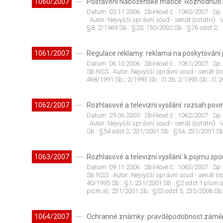
1060/2007
Postavení Náboženské matice. Rozhodnutí 
Datum:
02.11.2006
· Sbírkové č.:
1060/2007
· Sp.
· Autor:
Nejvyšší správní soud - senát (ostatní)
· 
§8; 2/1969 Sb.: §20; 150/2002 Sb.: §76 odst.2;
1061/2007
Regulace reklamy: reklama na poskytování 
Datum:
06.10.2006
· Sbírkové č.:
1061/2007
· Sp.
Sb.NSS
· Autor:
Nejvyšší správní soud - senát (os
468/1991 Sb.; 2/1993 Sb.: čl.26; 2/1993 Sb.: čl.2
1062/2007
Rozhlasové a televizní vysílání: rozsah pov
Datum:
29.06.2005
· Sbírkové č.:
1062/2007
· Sp.
· Autor:
Nejvyšší správní soud - senát (ostatní)
· 
Sb.: §54 odst.3; 231/2001 Sb.: §54; 231/2001 Sb
1063/2007
Rozhlasové a televizní vysílání: k pojmu sp
Datum:
09.11.2006
· Sbírkové č.:
1063/2007
· Sp.
Sb.NSS
· Autor:
Nejvyšší správní soud - senát (os
40/1995 Sb.: §1; 231/2001 Sb.: §2 odst.1 písm.o
písm.a); 231/2001 Sb.: §53 odst.5; 235/2006 Sb.
1064/2007
Ochranné známky: pravděpodobnost zámě