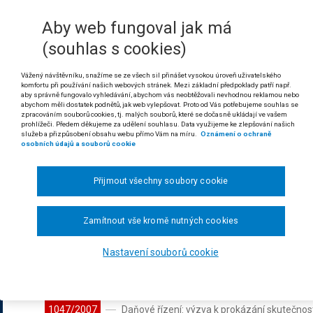
Datum:
27.09.2005
· Sbírkové č.:
1043/2007
· Sp.
Sb.NSS
· Autor:
Nejvyšší správní soud - senát (os
Aby web fungoval jak má
99/1963 Sb.: §250g; 2/1993 Sb.: čl.36 odst.1; 2/
(souhlas s cookies)
Sb.: §103 odst.1 písm.d); 150/2002 Sb.: §109 od
Vážený návštěvníku, snažíme se ze všech sil přinášet vysokou úroveň uživatelského
1044/2007
Řízení před soudem: náležitosti plné moci
komfortu při používání našich webových stránek. Mezi základní předpoklady patří např.
Datum:
27.07.2005
· Sbírkové č.:
1044/2007
· Sp.
aby správně fungovalo vyhledávání, abychom vás neobtěžovali nevhodnou reklamou nebo
abychom měli dostatek podnětů, jak web vylepšovat. Proto od Vás potřebujeme souhlas se
Sb.NSS
· Autor:
Nejvyšší správní soud - senát (os
zpracováním souborů cookies, tj. malých souborů, které se dočasně ukládají ve vašem
99/1963 Sb.: §30; 150/2002 Sb.: §35 odst.2; 150
prohlížeči. Předem děkujeme za udělení souhlasu. Data využijeme ke zlepšování našich
služeb a přizpůsobení obsahu webu přímo Vám na míru.
Oznámení o ochraně
osobních údajů a souborů cookie
1045/2007
Řízení před soudem: rozsah napadení rozh
Datum:
16.02.2005
· Sbírkové č.:
1045/2007
· Sp.
Sb.NSS
· Autor:
Nejvyšší správní soud - senát (os
Přijmout všechny soubory cookie
150/2002 Sb.: §78 odst.7; 150/2002 Sb.: §78 ods
Zamítnout vše kromě nutných cookies
1046/2007
Služební poměr: soudní přezkum. Řízení př
Datum:
20.07.2005
· Sbírkové č.:
1046/2007
· Sp.
Sb.NSS
· Autor:
Nejvyšší správní soud - senát (os
Nastavení souborů cookie
186/1992 Sb.: §137 odst.1; 186/1992 Sb.: §137; 
150/2002 Sb.: §70 písm.f);
1047/2007
Daňové řízení: výzva k prokázání skutečnos