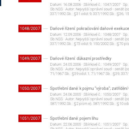
Datum:
16.08.2006
· Sbírkové č.:
1047/2007
· Sp.
Sb.NSS
· Autor:
Nejvyšší správní soud - senát (os
337/1992 Sb.: §31 odst.9; 337/1992 Sb.: §36; 15
1048/2007
Daňové řízení: pokračování daňové exekuce
Datum:
12.09.2006
· Sbírkové č.:
1048/2007
· Sp.
Sb.NSS
· Autor:
Nejvyšší správní soud - senát (os
337/1992 Sb.: §73 odst.9; 150/2002 Sb.: §70 pís
1049/2007
Daňové řízení: důkazní prostředky
Datum:
24.05.2006
· Sbírkové č.:
1049/2007
· Sp.
Sb.NSS
· Autor:
Nejvyšší správní soud - senát (os
71/1967 Sb.: §39 odst.1; 71/1967 Sb.: §39; 337/
1050/2007
Spotřební daně: k pojmu "výroba"; zatřídění
Datum:
24.06.2005
· Sbírkové č.:
1050/2007
· Sp.
Sb.NSS
· Autor:
Nejvyšší správní soud - senát (os
587/1992 Sb.: §2 písm.e); 587/1992 Sb.: §10 ods
1051/2007
Spotřební daně: pojem lihu
Datum:
22.06.2005
· Sbírkové č.:
1051/2007
· Sp.
Sb.NSS
· Autor:
Nejvyšší správní soud - senát (os