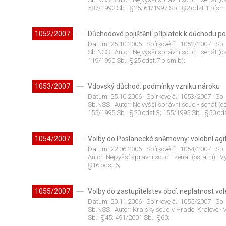
587/1992 Sb.: §25; 61/1997 Sb.: §2 odst.1 písm.
1052/2007
Důchodové pojištění: příplatek k důchodu po
Datum:
25.10.2006
· Sbírkové č.:
1052/2007
· Sp.
Sb.NSS
· Autor:
Nejvyšší správní soud - senát (os
119/1990 Sb.: §25 odst.7 písm.b);
1053/2007
Vdovský důchod: podmínky vzniku nároku
Datum:
25.10.2006
· Sbírkové č.:
1053/2007
· Sp.
Sb.NSS
· Autor:
Nejvyšší správní soud - senát (os
155/1995 Sb.: §20 odst.3; 155/1995 Sb.: §50 ods
1054/2007
Volby do Poslanecké sněmovny: volební agi
Datum:
22.06.2006
· Sbírkové č.:
1054/2007
· Sp.
Autor:
Nejvyšší správní soud - senát (ostatní)
· V
§16 odst.6;
1055/2007
Volby do zastupitelstev obcí: neplatnost vo
Datum:
20.11.2006
· Sbírkové č.:
1055/2007
· Sp.
Sb.NSS
· Autor:
Krajský soud v Hradci Králové
· 
Sb.: §45; 491/2001 Sb.: §60;