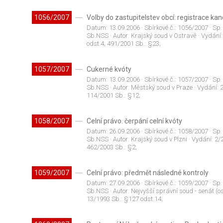
1056/2007
Volby do zastupitelstev obcí: registrace kan
Datum:
13.09.2006
· Sbírkové č.:
1056/2007
· Sp.
Sb.NSS
· Autor:
Krajský soud v Ostravě
· Vydání
odst.4; 491/2001 Sb.: §23;
1057/2007
Cukerné kvóty
Datum:
13.09.2006
· Sbírkové č.:
1057/2007
· Sp.
Sb.NSS
· Autor:
Městský soud v Praze
· Vydání:
114/2001 Sb.: §12;
1058/2007
Celní právo. čerpání celní kvóty
Datum:
26.09.2006
· Sbírkové č.:
1058/2007
· Sp.
Sb.NSS
· Autor:
Krajský soud v Plzni
· Vydání:
2/
462/2003 Sb.: §2;
1059/2007
Celní právo: předmět následné kontroly
Datum:
27.09.2006
· Sbírkové č.:
1059/2007
· Sp.
Sb.NSS
· Autor:
Nejvyšší správní soud - senát (os
13/1993 Sb.: §127 odst.14;