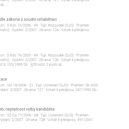
a);
dle zákona o soudní rehabilitaci
 zn.:
3 Ads 15/2006 - 49
· Typ:
Rozsudek (SJS)
· Pramen:
tatní)
· Vydání:
2/2007
· Strana:
124
· Vztah k předpisu:
 zn.:
3 Ads 76/2005 - 49
· Typ:
Rozsudek (SJS)
· Pramen:
tatní)
· Vydání:
2/2007
· Strana:
126
· Vztah k předpisu:
t.3; 155/1995 Sb.: §50 odst.2 písm.a);
tace
 zn.:
Vol 19/2006 - 21
· Typ:
Usnesení (SJS)
· Pramen:
Sb.NSS
·
ydání:
2/2007
· Strana:
127
· Vztah k předpisu:
247/1995 Sb.:
leb; neplatnost volby kandidáta
 zn.:
52 Ca 71/2006 - 68
· Typ:
Usnesení (SJS)
· Pramen:
Vydání:
2/2007
· Strana:
128
· Vztah k předpisu:
491/2001