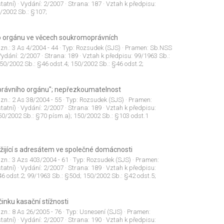
tatní)
· Vydání:
2/2007
· Strana:
187
· Vztah k předpisu:
0/2002 Sb.: §107;
o orgánu ve věcech soukromoprávních
 zn.:
3 As 4/2004 - 44
· Typ:
Rozsudek (SJS)
· Pramen:
Sb.NSS
Vydání:
2/2007
· Strana:
189
· Vztah k předpisu:
99/1963 Sb.:
50/2002 Sb.: §46 odst.4; 150/2002 Sb.: §46 odst.2;
správního orgánu"; nepřezkoumatelnost
 zn.:
2 As 38/2004 - 55
· Typ:
Rozsudek (SJS)
· Pramen:
tatní)
· Vydání:
2/2007
· Strana:
189
· Vztah k předpisu:
50/2002 Sb.: §70 písm.a); 150/2002 Sb.: §103 odst.1
žijící s adresátem ve společné domácnosti
 zn.:
3 Azs 403/2004 - 61
· Typ:
Rozsudek (SJS)
· Pramen:
tatní)
· Vydání:
2/2007
· Strana:
189
· Vztah k předpisu:
6 odst.2; 99/1963 Sb.: §50d; 150/2002 Sb.: §42 odst.5;
inku kasační stížnosti
 zn.:
8 As 26/2005 - 76
· Typ:
Usnesení (SJS)
· Pramen:
tatní)
· Vydání:
2/2007
· Strana:
190
· Vztah k předpisu: