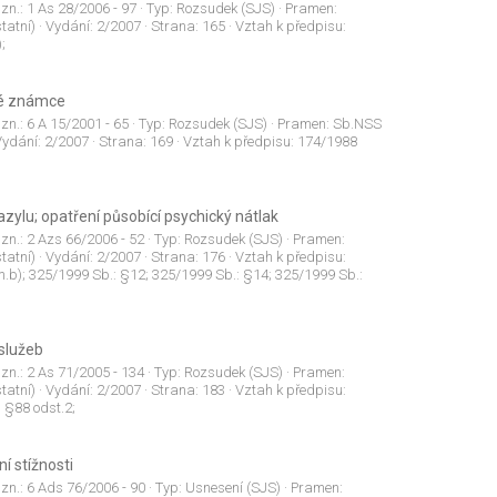
 zn.:
1 As 28/2006 - 97
· Typ:
Rozsudek (SJS)
· Pramen:
tatní)
· Vydání:
2/2007
· Strana:
165
· Vztah k předpisu:
;
né známce
 zn.:
6 A 15/2001 - 65
· Typ:
Rozsudek (SJS)
· Pramen:
Sb.NSS
Vydání:
2/2007
· Strana:
169
· Vztah k předpisu:
174/1988
zylu; opatření působící psychický nátlak
 zn.:
2 Azs 66/2006 - 52
· Typ:
Rozsudek (SJS)
· Pramen:
tatní)
· Vydání:
2/2007
· Strana:
176
· Vztah k předpisu:
m.b); 325/1999 Sb.: §12; 325/1999 Sb.: §14; 325/1999 Sb.:
 služeb
 zn.:
2 As 71/2005 - 134
· Typ:
Rozsudek (SJS)
· Pramen:
tatní)
· Vydání:
2/2007
· Strana:
183
· Vztah k předpisu:
 §88 odst.2;
í stížnosti
 zn.:
6 Ads 76/2006 - 90
· Typ:
Usnesení (SJS)
· Pramen: