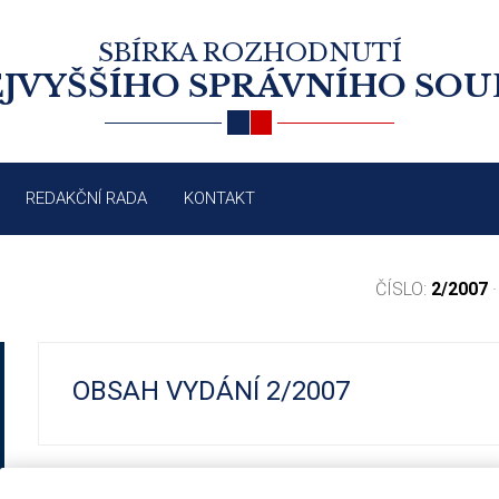
SBÍRKA ROZHODNUTÍ
JVYŠŠÍHO SPRÁVNÍHO SO
REDAKČNÍ RADA
KONTAKT
ČÍSLO:
2/2007
·
OBSAH VYDÁNÍ 2/2007
1043/2007
Řízení před soudem: odmítnutí návrhu