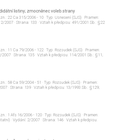
didátní listiny; zmocněnec voleb.strany
 zn.:
22 Ca 315/2006 - 10
· Typ:
Usnesení (SJS)
· Pramen:
:
2/2007
· Strana:
133
· Vztah k předpisu:
491/2001 Sb.: §22
 zn.:
11 Ca 79/2006 - 122
· Typ:
Rozsudek (SJS)
· Pramen:
2/2007
· Strana:
135
· Vztah k předpisu:
114/2001 Sb.: §11;
 zn.:
58 Ca 59/2004 - 51
· Typ:
Rozsudek (SJS)
· Pramen:
2007
· Strana:
139
· Vztah k předpisu:
13/1993 Sb.: §129;
 zn.:
1 Afs 16/2006 - 120
· Typ:
Rozsudek (SJS)
· Pramen:
tatní)
· Vydání:
2/2007
· Strana:
146
· Vztah k předpisu: