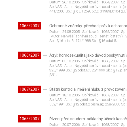
Datum:
26.10.2006
· Sbírkové č.:
1064/2007
· Sp.
Sb.NSS
· Autor:
Nejvyšší správní soud - senát (os
441/2003 Sb.: §7; LIT26935CZ; 31989L0104 (EU)
1065/2007
Ochranné známky: přechod práv k ochran
Datum:
24.08.2005
· Sbírkové č.:
1065/2007
· Sp.
· Autor:
Nejvyšší správní soud - senát (ostatní)
· 
Sb.: §16 odst.3; 174/1988 Sb.: §16 odst.5;
1066/2007
Azyl: homosexualita jako důvod poskytnutí a
Datum:
05.10.2006
· Sbírkové č.:
1066/2007
· Sp.
Sb.NSS
· Autor:
Nejvyšší správní soud - senát (os
325/1999 Sb.: §2 odst.6; 325/1999 Sb.: §12 pís
§91;
1067/2007
Státní kontrola: měření hluku z provozoven
Datum:
18.10.2006
· Sbírkové č.:
1067/2007
· Sp.
Sb.NSS
· Autor:
Nejvyšší správní soud - senát (os
552/1991 Sb.: §12 odst.2 písm.a); 258/2000 Sb.:
1068/2007
Řízení před soudem: odkladný účinek kasačn
Datum:
20.07.2006
· Sbírkové č.:
1068/2007
· Sp.