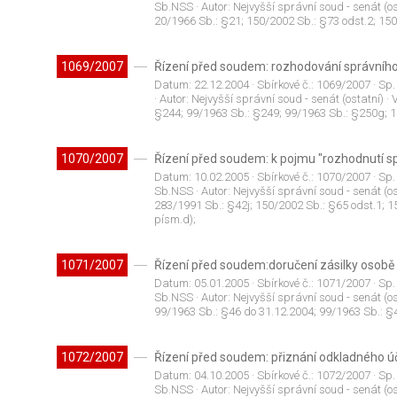
Sb.NSS
· Autor:
Nejvyšší správní soud - senát (os
20/1966 Sb.: §21; 150/2002 Sb.: §73 odst.2; 15
1069/2007
Řízení před soudem: rozhodování správníh
Datum:
22.12.2004
· Sbírkové č.:
1069/2007
· Sp.
· Autor:
Nejvyšší správní soud - senát (ostatní)
· 
§244; 99/1963 Sb.: §249; 99/1963 Sb.: §250g; 1
1070/2007
Řízení před soudem: k pojmu "rozhodnutí 
Datum:
10.02.2005
· Sbírkové č.:
1070/2007
· Sp.
Sb.NSS
· Autor:
Nejvyšší správní soud - senát (os
283/1991 Sb.: §42j; 150/2002 Sb.: §65 odst.1; 1
písm.d);
1071/2007
Řízení před soudem:doručení zásilky osobě 
Datum:
05.01.2005
· Sbírkové č.:
1071/2007
· Sp.
Sb.NSS
· Autor:
Nejvyšší správní soud - senát (os
99/1963 Sb.: §46 do 31.12.2004; 99/1963 Sb.: §4
1072/2007
Řízení před soudem: přiznání odkladného úč
Datum:
04.10.2005
· Sbírkové č.:
1072/2007
· Sp.
Sb.NSS
· Autor:
Nejvyšší správní soud - senát (os