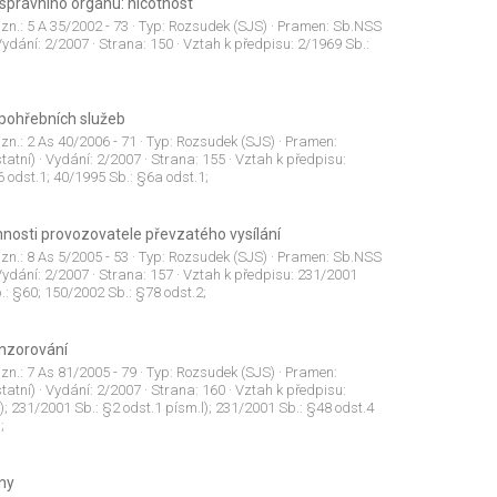
správního orgánu: nicotnost
 zn.:
5 A 35/2002 - 73
· Typ:
Rozsudek (SJS)
· Pramen:
Sb.NSS
Vydání:
2/2007
· Strana:
150
· Vztah k předpisu:
2/1969 Sb.:
pohřebních služeb
 zn.:
2 As 40/2006 - 71
· Typ:
Rozsudek (SJS)
· Pramen:
tatní)
· Vydání:
2/2007
· Strana:
155
· Vztah k předpisu:
6 odst.1; 40/1995 Sb.: §6a odst.1;
innosti provozovatele převzatého vysílání
 zn.:
8 As 5/2005 - 53
· Typ:
Rozsudek (SJS)
· Pramen:
Sb.NSS
Vydání:
2/2007
· Strana:
157
· Vztah k předpisu:
231/2001
.: §60; 150/2002 Sb.: §78 odst.2;
onzorování
 zn.:
7 As 81/2005 - 79
· Typ:
Rozsudek (SJS)
· Pramen:
tatní)
· Vydání:
2/2007
· Strana:
160
· Vztah k předpisu:
); 231/2001 Sb.: §2 odst.1 písm.l); 231/2001 Sb.: §48 odst.4
;
ny