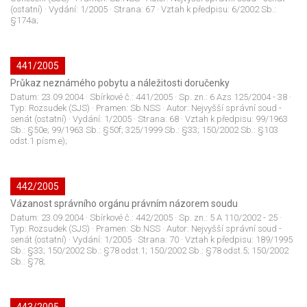
(ostatní)
· Vydání:
1/2005
· Strana:
67
· Vztah k předpisu:
6/2002 Sb.:
§174a;
441/2005
Průkaz neznámého pobytu a náležitosti doručenky
Datum:
23.09.2004
· Sbírkové č.:
441/2005
· Sp. zn.:
6 Azs 125/2004 - 38
·
Typ:
Rozsudek (SJS)
· Pramen:
Sb.NSS
· Autor:
Nejvyšší správní soud -
senát (ostatní)
· Vydání:
1/2005
· Strana:
68
· Vztah k předpisu:
99/1963
Sb.: §50e; 99/1963 Sb.: §50f; 325/1999 Sb.: §33; 150/2002 Sb.: §103
odst.1 písm.e);
442/2005
Vázanost správního orgánu právním názorem soudu
Datum:
23.09.2004
· Sbírkové č.:
442/2005
· Sp. zn.:
5 A 110/2002 - 25
·
Typ:
Rozsudek (SJS)
· Pramen:
Sb.NSS
· Autor:
Nejvyšší správní soud -
senát (ostatní)
· Vydání:
1/2005
· Strana:
70
· Vztah k předpisu:
189/1995
Sb.: §33; 150/2002 Sb.: §78 odst.1; 150/2002 Sb.: §78 odst.5; 150/2002
Sb.: §78;