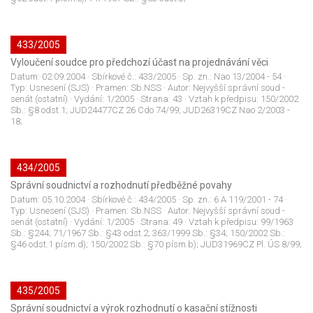
433/2005
Vyloučení soudce pro předchozí účast na projednávání věci
Datum:
02.09.2004
· Sbírkové č.:
433/2005
· Sp. zn.:
Nao 13/2004 - 54
·
Typ:
Usnesení (SJS)
· Pramen:
Sb.NSS
· Autor:
Nejvyšší správní soud -
senát (ostatní)
· Vydání:
1/2005
· Strana:
43
· Vztah k předpisu:
150/2002
Sb.: §8 odst.1; JUD24477CZ 26 Cdo 74/99; JUD26319CZ Nao 2/2003 -
18;
434/2005
Správní soudnictví a rozhodnutí předběžné povahy
Datum:
05.10.2004
· Sbírkové č.:
434/2005
· Sp. zn.:
6 A 119/2001 - 74
·
Typ:
Usnesení (SJS)
· Pramen:
Sb.NSS
· Autor:
Nejvyšší správní soud -
senát (ostatní)
· Vydání:
1/2005
· Strana:
49
· Vztah k předpisu:
99/1963
Sb.: §244; 71/1967 Sb.: §43 odst.2; 363/1999 Sb.: §34; 150/2002 Sb.:
§46 odst.1 písm.d); 150/2002 Sb.: §70 písm.b); JUD31969CZ Pl. ÚS 8/99;
435/2005
Správní soudnictví a výrok rozhodnutí o kasační stížnosti