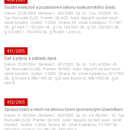
430/2005
Soudní exekutoři a pozastavení výkonu exekutorského úřadu
Datum:
22.09.2004
· Sbírkové č.:
430/2005
· Sp. zn.:
2 As 19/2004 - 92
·
Typ:
Rozsudek (SJS)
· Pramen:
Sb.NSS
· Autor:
Nejvyšší správní soud -
senát (ostatní)
· Vydání:
1/2005
· Strana:
30
· Vztah k předpisu:
71/1967
Sb.: §1 odst.1; 120/2001 Sb.: §116; 120/2001 Sb.: §122; 120/2001 Sb.:
§122 odst.1; 150/2002 Sb.: §76 odst.1 písm.c);
431/2005
Daň z příjmů: k základu daně
Datum:
22.09.2004
· Sbírkové č.:
431/2005
· Sp. zn.:
2 Afs 4/2004 - 45
·
Typ:
Rozsudek (SJSd)
· Pramen:
Sb.NSS
· Autor:
Nejvyšší správní soud -
senát (ostatní)
· Vydání:
1/2005
· Strana:
36
· Vztah k předpisu:
337/1992
Sb.: §16 odst.8; 586/1992 Sb.: §23 odst.8 písm.b); 586/1992 Sb.: §23
odst.8;
432/2005
Správní řízení a návrh na obnovu řízení opomenutým účastníkem
Datum:
31.08.2004
· Sbírkové č.:
432/2005
· Sp. zn.:
6 A 78/2001 - 52
· Typ:
Rozsudek (SJS)
· Pramen:
Sb.NSS
· Autor:
Nejvyšší správní soud - senát
(ostatní)
· Vydání:
1/2005
· Strana:
43
· Vztah k předpisu:
71/1967 Sb.:
§62 odst.1 písm.c); 71/1967 Sb.: §63 odst.3;