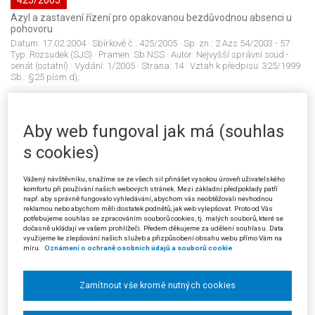
425/2005
Azyl a zastavení řízení pro opakovanou bezdůvodnou absenci u
pohovoru
Datum:
17.02.2004
· Sbírkové č.:
425/2005
· Sp. zn.:
2 Azs 54/2003 - 57
·
Typ:
Rozsudek (SJS)
· Pramen:
Sb.NSS
· Autor:
Nejvyšší správní soud -
senát (ostatní)
· Vydání:
1/2005
· Strana:
14
· Vztah k předpisu:
325/1999
Sb.: §25 písm.d);
426/2005
Aby web fungoval jak má (souhlas
Kompetenční spory a pravomoc Úřadu pro ochranu osobních údajů
s cookies)
Datum:
10.03.2004
· Sbírkové č.:
426/2005
· Sp. zn.:
Konf 11/2003 - 12
·
Typ:
Usnesení (SJS)
· Pramen:
Sb.NSS
· Autor:
Nejvyšší správní soud -
zvláštní senát
· Vydání:
1/2005
· Strana:
18
· Vztah k předpisu:
99/1963
Vážený návštěvníku, snažíme se ze všech sil přinášet vysokou úroveň uživatelského
Sb.: §7; 99/1963 Sb.: §9 odst.2; 99/1963 Sb.: §9 odst.2 písm.b); 256/1992
komfortu při používání našich webových stránek. Mezi základní předpoklady patří
např. aby správně fungovalo vyhledávání, abychom vás neobtěžovali nevhodnou
Sb.: §23; 256/1992 Sb.; 101/2000 Sb.: §21 odst.2 písm.a); 101/2000 Sb.:
reklamou nebo abychom měli dostatek podnětů, jak web vylepšovat. Proto od Vás
§21 odst.2;
potřebujeme souhlas se zpracováním souborů cookies, tj. malých souborů, které se
dočasně ukládají ve vašem prohlížeči. Předem děkujeme za udělení souhlasu. Data
využijeme ke zlepšování našich služeb a přizpůsobení obsahu webu přímo Vám na
míru.
Oznámení o ochraně osobních údajů a souborů cookie
427/2005
Správní soudnictví a důvody kasační stížnosti
Zamítnout vše kromě nutných cookies
Datum:
22.09.2004
· Sbírkové č.:
427/2005
· Sp. zn.:
1 Azs 24/2004 - 49
·
Typ:
Rozsudek (SJS)
· Pramen:
Sb.NSS
· Autor:
Nejvyšší správní soud -
senát (ostatní)
· Vydání:
1/2005
· Strana:
20
· Vztah k předpisu:
325/1999