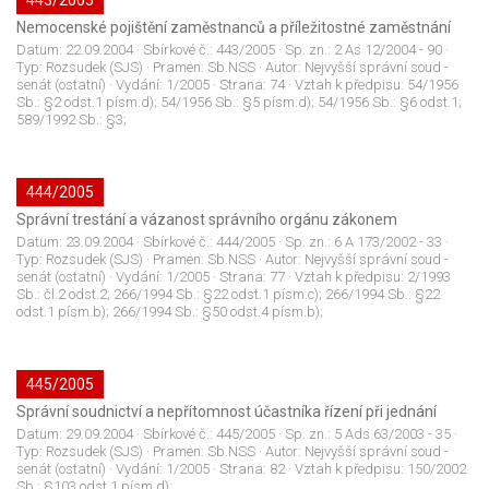
443/2005
Nemocenské pojištění zaměstnanců a příležitostné zaměstnání
Datum:
22.09.2004
· Sbírkové č.:
443/2005
· Sp. zn.:
2 As 12/2004 - 90
·
Typ:
Rozsudek (SJS)
· Pramen:
Sb.NSS
· Autor:
Nejvyšší správní soud -
senát (ostatní)
· Vydání:
1/2005
· Strana:
74
· Vztah k předpisu:
54/1956
Sb.: §2 odst.1 písm.d); 54/1956 Sb.: §5 písm.d); 54/1956 Sb.: §6 odst.1;
589/1992 Sb.: §3;
444/2005
Správní trestání a vázanost správního orgánu zákonem
Datum:
23.09.2004
· Sbírkové č.:
444/2005
· Sp. zn.:
6 A 173/2002 - 33
·
Typ:
Rozsudek (SJS)
· Pramen:
Sb.NSS
· Autor:
Nejvyšší správní soud -
senát (ostatní)
· Vydání:
1/2005
· Strana:
77
· Vztah k předpisu:
2/1993
Sb.: čl.2 odst.2; 266/1994 Sb.: §22 odst.1 písm.c); 266/1994 Sb.: §22
odst.1 písm.b); 266/1994 Sb.: §50 odst.4 písm.b);
445/2005
Správní soudnictví a nepřítomnost účastníka řízení při jednání
Datum:
29.09.2004
· Sbírkové č.:
445/2005
· Sp. zn.:
5 Ads 63/2003 - 35
·
Typ:
Rozsudek (SJS)
· Pramen:
Sb.NSS
· Autor:
Nejvyšší správní soud -
senát (ostatní)
· Vydání:
1/2005
· Strana:
82
· Vztah k předpisu:
150/2002
Sb.: §103 odst.1 písm.d);