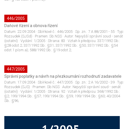
446/2005
Daňové řízení a obnova řízení
Datum:
22.09.2004
· Sbírkové č.:
446/2005
· Sp. zn.:
7 A 88/2001 - 55
· Typ:
Rozsudek (SJSd)
· Pramen:
Sb.NSS
· Autor:
Nejvyšší správní soud - senát
(ostatní)
· Vydání:
1/2005
· Strana:
83
· Vztah k předpisu:
337/1992 Sb.:
§28 odst.2; 337/1992 Sb.: §31; 337/1992 Sb.: §50; 337/1992 Sb.: §54
odst.1 písm.a); 588/1992 Sb.: §19 odst.2;
447/2005
Správní poplatky a návrh na přezkoumání rozhodnutí zadavatele
Datum:
17.09.2004
· Sbírkové č.:
447/2005
· Sp. zn.:
2 A 16/2002 - 39
· Typ:
Rozsudek (SJS)
· Pramen:
Sb.NSS
· Autor:
Nejvyšší správní soud - senát
(ostatní)
· Vydání:
1/2005
· Strana:
92
· Vztah k předpisu:
368/1992 Sb.:
§2; 199/1994 Sb.: §57; 199/1994 Sb.: §59; 199/1994 Sb.: §60; 40/2004
Sb.: §96;