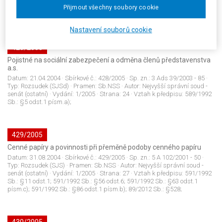
Sb.: §33; 150/2002 Sb.: §46; 150/2002 Sb.: §47; 150/2002 Sb.: §103
Přijmout všechny soubory cookie
odst.1 písm.e); JUD41975CZ 4 Azs 12/2004-61;
Nastavení souborů cookie
428/2005
Pojistné na sociální zabezpečení a odměna členů představenstva
a.s.
Datum:
21.04.2004
· Sbírkové č.:
428/2005
· Sp. zn.:
3 Ads 39/2003 - 85
·
Typ:
Rozsudek (SJSd)
· Pramen:
Sb.NSS
· Autor:
Nejvyšší správní soud -
senát (ostatní)
· Vydání:
1/2005
· Strana:
24
· Vztah k předpisu:
589/1992
Sb.: §5 odst.1 písm.a);
429/2005
Cenné papíry a povinnosti při přeměně podoby cenného papíru
Datum:
31.08.2004
· Sbírkové č.:
429/2005
· Sp. zn.:
5 A 102/2001 - 50
·
Typ:
Rozsudek (SJS)
· Pramen:
Sb.NSS
· Autor:
Nejvyšší správní soud -
senát (ostatní)
· Vydání:
1/2005
· Strana:
27
· Vztah k předpisu:
591/1992
Sb.: §11 odst.1; 591/1992 Sb.: §56 odst.6; 591/1992 Sb.: §63 odst.1
písm.c); 591/1992 Sb.: §86 odst.1 písm.b); 89/2012 Sb.: §528;