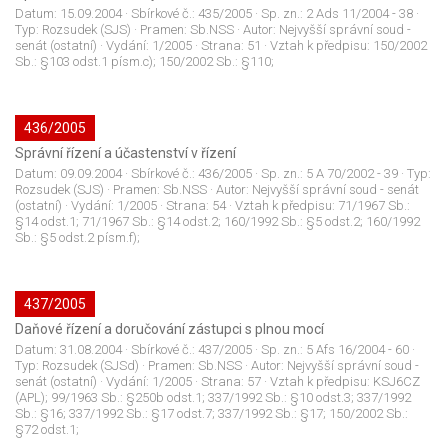
Datum:
15.09.2004
· Sbírkové č.:
435/2005
· Sp. zn.:
2 Ads 11/2004 - 38
·
Typ:
Rozsudek (SJS)
· Pramen:
Sb.NSS
· Autor:
Nejvyšší správní soud -
senát (ostatní)
· Vydání:
1/2005
· Strana:
51
· Vztah k předpisu:
150/2002
Sb.: §103 odst.1 písm.c); 150/2002 Sb.: §110;
436/2005
Správní řízení a účastenství v řízení
Datum:
09.09.2004
· Sbírkové č.:
436/2005
· Sp. zn.:
5 A 70/2002 - 39
· Typ:
Rozsudek (SJS)
· Pramen:
Sb.NSS
· Autor:
Nejvyšší správní soud - senát
(ostatní)
· Vydání:
1/2005
· Strana:
54
· Vztah k předpisu:
71/1967 Sb.:
§14 odst.1; 71/1967 Sb.: §14 odst.2; 160/1992 Sb.: §5 odst.2; 160/1992
Sb.: §5 odst.2 písm.f);
437/2005
Daňové řízení a doručování zástupci s plnou mocí
Datum:
31.08.2004
· Sbírkové č.:
437/2005
· Sp. zn.:
5 Afs 16/2004 - 60
·
Typ:
Rozsudek (SJSd)
· Pramen:
Sb.NSS
· Autor:
Nejvyšší správní soud -
senát (ostatní)
· Vydání:
1/2005
· Strana:
57
· Vztah k předpisu:
KSJ6CZ
(APL); 99/1963 Sb.: §250b odst.1; 337/1992 Sb.: §10 odst.3; 337/1992
Sb.: §16; 337/1992 Sb.: §17 odst.7; 337/1992 Sb.: §17; 150/2002 Sb.:
§72 odst.1;