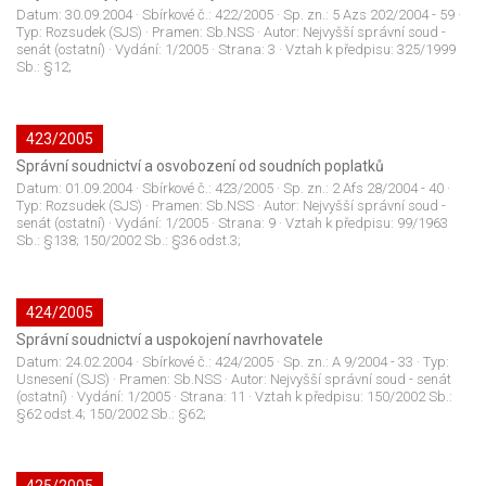
Datum:
30.09.2004
· Sbírkové č.:
422/2005
· Sp. zn.:
5 Azs 202/2004 - 59
·
Typ:
Rozsudek (SJS)
· Pramen:
Sb.NSS
· Autor:
Nejvyšší správní soud -
senát (ostatní)
· Vydání:
1/2005
· Strana:
3
· Vztah k předpisu:
325/1999
Sb.: §12;
423/2005
Správní soudnictví a osvobození od soudních poplatků
Datum:
01.09.2004
· Sbírkové č.:
423/2005
· Sp. zn.:
2 Afs 28/2004 - 40
·
Typ:
Rozsudek (SJS)
· Pramen:
Sb.NSS
· Autor:
Nejvyšší správní soud -
senát (ostatní)
· Vydání:
1/2005
· Strana:
9
· Vztah k předpisu:
99/1963
Sb.: §138; 150/2002 Sb.: §36 odst.3;
424/2005
Správní soudnictví a uspokojení navrhovatele
Datum:
24.02.2004
· Sbírkové č.:
424/2005
· Sp. zn.:
A 9/2004 - 33
· Typ:
Usnesení (SJS)
· Pramen:
Sb.NSS
· Autor:
Nejvyšší správní soud - senát
(ostatní)
· Vydání:
1/2005
· Strana:
11
· Vztah k předpisu:
150/2002 Sb.:
§62 odst.4; 150/2002 Sb.: §62;