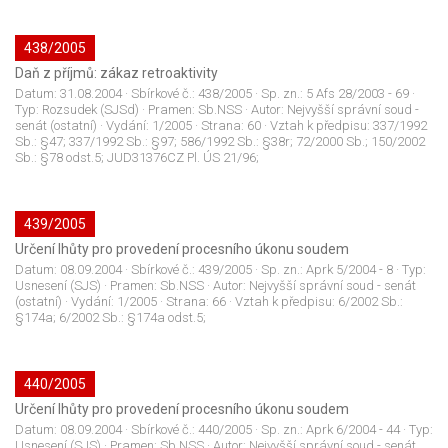
438/2005
Daň z příjmů: zákaz retroaktivity
Datum:
31.08.2004
· Sbírkové č.:
438/2005
· Sp. zn.:
5 Afs 28/2003 - 69
·
Typ:
Rozsudek (SJSd)
· Pramen:
Sb.NSS
· Autor:
Nejvyšší správní soud -
senát (ostatní)
· Vydání:
1/2005
· Strana:
60
· Vztah k předpisu:
337/1992
Sb.: §47; 337/1992 Sb.: §97; 586/1992 Sb.: §38r; 72/2000 Sb.; 150/2002
Sb.: §78 odst.5; JUD31376CZ Pl. ÚS 21/96;
439/2005
Určení lhůty pro provedení procesního úkonu soudem
Datum:
08.09.2004
· Sbírkové č.:
439/2005
· Sp. zn.:
Aprk 5/2004 - 8
· Typ:
Usnesení (SJS)
· Pramen:
Sb.NSS
· Autor:
Nejvyšší správní soud - senát
(ostatní)
· Vydání:
1/2005
· Strana:
66
· Vztah k předpisu:
6/2002 Sb.:
§174a; 6/2002 Sb.: §174a odst.5;
440/2005
Určení lhůty pro provedení procesního úkonu soudem
Datum:
08.09.2004
· Sbírkové č.:
440/2005
· Sp. zn.:
Aprk 6/2004 - 44
· Typ:
Usnesení (SJS)
· Pramen:
Sb.NSS
· Autor:
Nejvyšší správní soud - senát