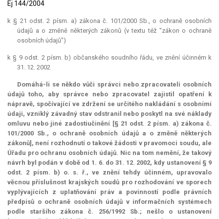
Ej 144/2004
k § 21 odst. 2 písm. a) zákona č. 101/2000 Sb., o ochraně osobních
údajů a o změně některých zákonů (v textu též "zákon o ochraně
osobních údajů")
k § 9 odst. 2 písm. b) občanského soudního řádu, ve znění účinném k
31. 12. 2002
Domáhá-li se někdo vůči správci nebo zpracovateli osobních
údajů toho, aby správce nebo zpracovatel zajistil opatření k
nápravě, spočívající ve zdržení se určitého nakládání s osobními
údaji, vzniklý závadný stav odstranil nebo poskytl na své náklady
omluvu nebo jiné zadostiučinění [§ 21 odst. 2 písm. a) zákona č.
101/2000 Sb., o ochraně osobních údajů a o změně některých
zákonů], není rozhodnutí o takové žádosti v pravomoci soudu, ale
Úřadu pro ochranu osobních údajů. Nic na tom nemění, že takový
návrh byl podán v době od 1. 6. do 31. 12. 2002, kdy ustanovení § 9
odst. 2 písm. b) o. s. ř., ve znění tehdy účinném, upravovalo
věcnou příslušnost krajských soudů pro rozhodování ve sporech
vyplývajících z uplatňování práv a povinností podle právních
předpisů o ochraně osobních údajů v informačních systémech
podle staršího zákona č. 256/1992 Sb.; nešlo o ustanovení