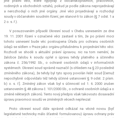
jiné právní věci, které vyplývají z občanskoprávních, pracovních,
rodinných a obchodních vztahů, pokud je podle zákona neprojednávají
a nerozhodují o nich jiné orgány. Jiné věci projednávají a rozhodují
soudy v občanském soudním řízení, jen stanoví-li to zákon (§ 7 odst. 1 a
2 o. s. ř.).
V posuzovaném případě Okresní soud v Chebu usnesením ze dne
19. 11. 2001 řízení v označené věci zastavil s tím, že po právní moci
tohoto usnesení bude věc postoupena Úřadu pro ochranu osobních
údajů se sídlem v Praze jako orgánu příslušnému k projednání této věci.
Rozhodl ve shodě s aktuální právní úpravou; nic na tom nemění, že
žalobce žalobu k soudu opřel o úpravu tehdy platného a účinného
zákona č. 256/1992 Sb., o ochraně osobních údajů v informačních
systémech. Okresní soud správně naznačil (s ohledem na § 23 posledně
zmíněného zákona), že tehdy byl tyto spory povolán řešit soud [čemuž
nepochybně odpovídalo též tehdy účinné ustanovení § 9 odst. 2 písm.
b) o. s. ř.]. Zmíněný zákon však byl s účinností od 1. 6. 2000 zrušen
ustanovením § 48 zákona č. 101/2000 Sb., o ochraně osobních údajů a o
změně některých zákonů. Tento nový předpis však takovouto dosavadní
úpravu pravomoci soudů ve zmíněných věcech nepřevzal.
Proto okresní soud dále správně odkázal na věcně novou (byť
legislativně technicky málo šťastně formulovanou) úpravu ochrany práv