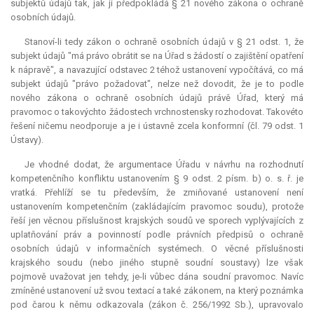
subjektů údajů tak, jak ji předpokládá § 21 nového zákona o ochraně
osobních údajů.
Stanoví-li tedy zákon o ochraně osobních údajů v § 21 odst. 1, že
subjekt údajů "má právo obrátit se na Úřad s žádostí o zajištění opatření
k nápravě", a navazující odstavec 2 téhož ustanovení vypočítává, co má
subjekt údajů "právo požadovat", nelze než dovodit, že je to podle
nového zákona o ochraně osobních údajů právě Úřad, který má
pravomoc o takovýchto žádostech vrchnostensky rozhodovat. Takovéto
řešení ničemu neodporuje a je i ústavně zcela konformní (čl. 79 odst. 1
Ústavy).
Je vhodné dodat, že argumentace Úřadu v návrhu na rozhodnutí
kompetenčního konfliktu ustanovením § 9 odst. 2 písm. b) o. s. ř. je
vratká. Přehlíží se tu především, že zmiňované ustanovení není
ustanovením kompetenčním (zakládajícím pravomoc soudu), protože
řeší jen věcnou příslušnost krajských soudů ve sporech vyplývajících z
uplatňování práv a povinností podle právních předpisů o ochraně
osobních údajů v informačních systémech. O věcné příslušnosti
krajského soudu (nebo jiného stupně soudní soustavy) lze však
pojmově uvažovat jen tehdy, je-li vůbec dána soudní pravomoc. Navíc
zmíněné ustanovení už svou textací a také zákonem, na který poznámka
pod čarou k němu odkazovala (zákon č. 256/1992 Sb.), upravovalo