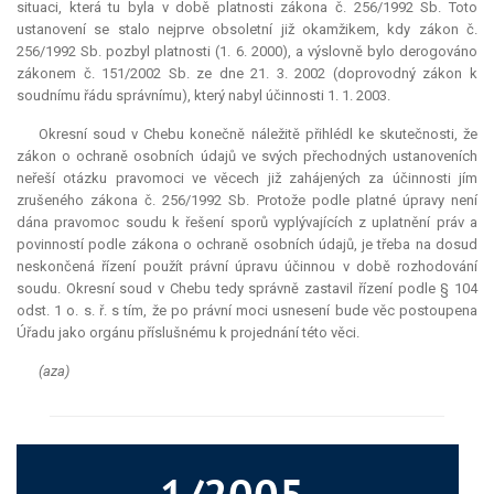
situaci, která tu byla v době platnosti zákona č. 256/1992 Sb. Toto
ustanovení se stalo nejprve
obsoletní
již okamžikem, kdy zákon č.
256/1992 Sb. pozbyl platnosti (1. 6. 2000), a výslovně bylo derogováno
zákonem č. 151/2002 Sb. ze dne 21. 3. 2002 (doprovodný zákon k
soudnímu řádu správnímu), který nabyl účinnosti 1. 1. 2003.
Okresní soud v Chebu konečně náležitě přihlédl ke skutečnosti, že
zákon o ochraně osobních údajů ve svých přechodných ustanoveních
neřeší otázku pravomoci ve věcech již zahájených za účinnosti jím
zrušeného zákona č. 256/1992 Sb. Protože podle platné úpravy není
dána pravomoc soudu k řešení sporů vyplývajících z uplatnění práv a
povinností podle zákona o ochraně osobních údajů, je třeba na dosud
neskončená řízení použít právní úpravu účinnou v době rozhodování
soudu. Okresní soud v Chebu tedy správně zastavil řízení podle § 104
odst. 1 o. s. ř. s tím, že po právní moci usnesení bude věc postoupena
Úřadu jako orgánu příslušnému k projednání této věci.
(aza)