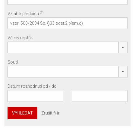
(?)
Vztah k předpisu
Věcný rejstřík
Soud
Datum rozhodnutí od / do
VYHLEDAT
Zrušit filtr