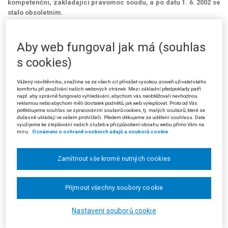
kompetenční, zakládající pravomoc soudu, a po datu 1. 6. 2002 se
stalo obsoletním.
(Podle usnesení zvláštního senátu zřízeného podle zákona č. 131/2002
Sb., o rozhodování některých kompetenčních sporů, ze dne 10. 3. 2004, čj.
Aby web fungoval jak má (souhlas
Konf 11/2003-12)
s cookies)
Věc:
Záporný spor o pravomoc mezi Okresním soudem v Chebu a
Úřadem pro ochranu osobních údajů ve věci Okresního soudu v Chebu
Vážený návštěvníku, snažíme se ze všech sil přinášet vysokou úroveň uživatelského
(žalobce Ing. Rudolf Ch. proti žalované České republice - Ministerstvu
komfortu při používání našich webových stránek. Mezi základní předpoklady patří
např. aby správně fungovalo vyhledávání, abychom vás neobtěžovali nevhodnou
vnitra).
reklamou nebo abychom měli dostatek podnětů, jak web vylepšovat. Proto od Vás
potřebujeme souhlas se zpracováním souborů cookies, tj. malých souborů, které se
Žalobce Ing. Rudolf Ch. podal u Okresního soudu v Chebu žalobu o
dočasně ukládají ve vašem prohlížeči. Předem děkujeme za udělení souhlasu. Data
využijeme ke zlepšování našich služeb a přizpůsobení obsahu webu přímo Vám na
ochranu osobnosti podle tehdy platného zákona č. 256/1992 Sb., o
míru.
Oznámení o ochraně osobních údajů a souborů cookie
ochraně osobních údajů v informačních systémech, proti žalované
České republice - Ministerstvu vnitra. Žalobce se domáhal toho, aby
žalovanému bylo uloženo zdržet se jednání, které směřuje k umísťování
Zamítnout vše kromě nutných cookies
žalobcovy fotografie s jeho jménem, příjmením a datem narození do
spisu vedeného Policií ČR - Okresním úřadem vyšetřování v Chebu
Přijmout všechny soubory cookie
(později vedeného u Okresního soudu v Chebu v trestní věci).
Okresní soud v Chebu usnesením ze dne 19. 11. 2001 řízení o žalobě
Nastavení souborů cookie
zastavil s tím, že po právní moci usnesení bude věc postoupena Úřadu
pro ochranu osobních údajů. V odůvodnění uvedl, že podle § 21 zákona