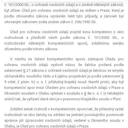
č. 101/2000 Sb., o ochraně osobních údajů a o změně některých zákonů,
byl zřízen Úřad pro ochranu osobních údajů se sídlem v Praze, který je
podle citovaného zákona oprávněn řešit tyto případy, a zároveň byl
citovaným zákonem zcela zrušen zákon č. 256/1992 Sb.
Úřad pro ochranu osobních údajů popřel svou kompetenci o věci
rozhodovat a předložil návrh podle zákona č. 131/2002 Sb., o
rozhodování některých kompetenčních sporů, zvláštnímu senátu
zřízenému podle tohoto zákona.
V návrhu na řešení kompetenčního sporu zástupce Úřadu pro
ochranu osobních údajů vyslovil názor, že žaloba podaná podle
ustanovení § 21 zákona o ochraně osobních údajů je žalobou ve smyslu
občanského soudního řádu a k jejímu projednání je podle ustanovení §
9 odst. 2 písm. b) o. s. ř. příslušný krajský soud. Navrhl proto, aby byl
kompetenční spor mezi Úřadem pro ochranu osobních údajů v Praze a
Okresním soudem v Chebu vyřešen v souladu s § 8a o. s. ř. (v tehdejším
znění) tak, že vyřízení dané věci je v pravomoci Krajského soudu v Plzni.
Zvláštní senát rozhodl o kompetenčním sporu tak, že příslušný vydat
rozhodnutí ve věci žaloby na zdržení se jednání porušujícího povinnosti
správce při zpracování osobních údajů, vedené u Okresního soudu v
Chebu, je Úřad pro ochranu osobních údajů v Praze.