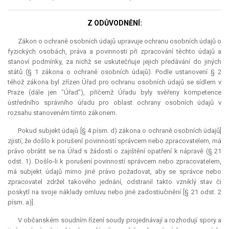
Z ODŮVODNĚNÍ:
Zákon o ochraně osobních údajů upravuje ochranu osobních údajů o
fyzických osobách, práva a povinnosti při zpracování těchto údajů a
stanoví podmínky, za nichž se uskutečňuje jejich předávání do jiných
států (§ 1 zákona o ochraně osobních údajů). Podle ustanovení § 2
téhož zákona byl zřízen Úřad pro ochranu osobních údajů se sídlem v
Praze (dále jen "Úřad"), přičemž Úřadu byly svěřeny
kompetence
ústředního správního úřadu pro oblast ochrany osobních údajů v
rozsahu stanoveném tímto zákonem.
Pokud subjekt údajů [§ 4 písm. d) zákona o ochraně osobních údajů]
zjistí, že došlo k porušení povinností správcem nebo zpracovatelem, má
právo obrátit se na Úřad s žádostí o zajištění opatření k nápravě (§ 21
odst. 1). Došlo-li k porušení povinností správcem nebo zpracovatelem,
má subjekt údajů mimo jiné právo požadovat, aby se správce nebo
zpracovatel zdržel takového jednání, odstranil takto vzniklý stav či
poskytl na svoje náklady omluvu nebo jiné zadostiučinění [§ 21 odst. 2
písm. a)].
V občanském soudním řízení soudy projednávají a rozhodují spory a