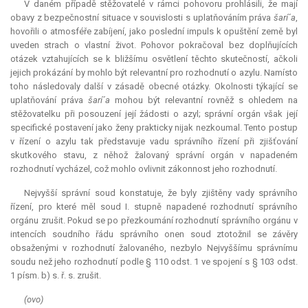
V daném případě stěžovatelé v rámci pohovoru prohlásili, že mají
obavy z bezpečnostní situace v souvislosti s uplatňováním práva
šarí´a
,
hovořili o atmosféře zabíjení, jako poslední impuls k opuštění země byl
uveden strach o vlastní život. Pohovor pokračoval bez doplňujících
otázek vztahujících se k bližšímu osvětlení těchto skutečností, ačkoli
jejich prokázání by mohlo být
relevantní
pro rozhodnutí o azylu. Namísto
toho následovaly další v zásadě obecné otázky. Okolnosti týkající se
uplatňování práva
šarí´a
mohou být
relevantní
rovněž s ohledem na
stěžovatelku při posouzení její žádosti o azyl; správní orgán však její
specifické postavení jako ženy prakticky nijak nezkoumal. Tento postup
v řízení o azylu tak představuje vadu správního řízení při zjišťování
skutkového stavu, z něhož žalovaný správní orgán v napadeném
rozhodnutí vycházel, což mohlo ovlivnit zákonnost jeho rozhodnutí.
Nejvyšší správní soud konstatuje, že byly zjištěny vady správního
řízení, pro které měl soud I. stupně napadené rozhodnutí správního
orgánu zrušit. Pokud se po přezkoumání rozhodnutí správního orgánu v
intencích soudního řádu správního onen soud ztotožnil se závěry
obsaženými v rozhodnutí žalovaného, nezbylo Nejvyššímu správnímu
soudu než jeho rozhodnutí podle § 110 odst. 1 ve spojení s § 103 odst.
1 písm. b) s. ř. s. zrušit.
(ovo)