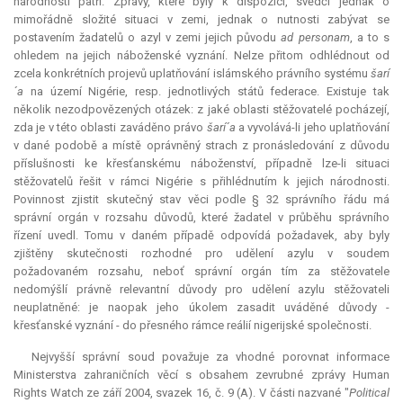
národnosti patří. Zprávy, které byly k dispozici, svědčí jednak o
mimořádně složité situaci v zemi, jednak o nutnosti zabývat se
postavením žadatelů o azyl v zemi jejich původu
ad personam
, a to s
ohledem na jejich náboženské vyznání. Nelze přitom odhlédnout od
zcela konkrétních projevů uplatňování islámského právního systému
šarí
´a
na území Nigérie, resp. jednotlivých států federace. Existuje tak
několik nezodpovězených otázek: z jaké oblasti stěžovatelé pocházejí,
zda je v této oblasti zaváděno právo
šarí´a
a vyvolává-li jeho uplatňování
v dané podobě a místě oprávněný strach z pronásledování z důvodu
příslušnosti ke křesťanskému náboženství, případně lze-li situaci
stěžovatelů řešit v rámci Nigérie s přihlédnutím k jejich národnosti.
Povinnost zjistit skutečný stav věci podle § 32 správního řádu má
správní orgán v rozsahu důvodů, které žadatel v průběhu správního
řízení uvedl. Tomu v daném případě odpovídá požadavek, aby byly
zjištěny skutečnosti rozhodné pro udělení azylu v soudem
požadovaném rozsahu, neboť správní orgán tím za stěžovatele
nedomýšlí právně
relevantní
důvody pro udělení azylu stěžovateli
neuplatněné: je naopak jeho úkolem zasadit uváděné důvody -
křesťanské vyznání - do přesného rámce reálií nigerijské společnosti.
Nejvyšší správní soud považuje za vhodné porovnat informace
Ministerstva zahraničních věcí s obsahem zevrubné zprávy Human
Rights Watch ze září 2004, svazek 16, č. 9 (A). V části nazvané "
Political