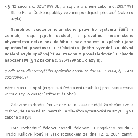
k § 12 zákona č. 325/1999 Sb., o azylu a o změně zákona č. 283/1991
Sb., o Policii České republiky, ve znění pozdějších předpisů (zákon o
azylu)
Samotnou existenci islámského právního systému
šarí´a
v
zemích, resp. jejich částech, s převahou muslimského
obyvatelstva nelze bez dalšího a bez znalosti o způsobu jeho
uplatňování považovat u příslušníka jiného vyznání za důvod
udělení azylu spočívající ve strachu z pronásledování z důvodu
náboženství (§ 12 zákona č. 325/1999 Sb., o azylu).
(Podle rozsudku Nejvyššího správního soudu ze dne 30. 9. 2004, čj. 5 Azs
202/2004-59)
Věc:
Eslan D. a spol. (Nigerijská federativní republika) proti Ministerstvu
vnitra o azyl, o kasační stížnosti žalobců.
Žalovaný rozhodnutími ze dne 13. 6. 2003 neudělil žalobcům azyl a
rozhodl, že se na ně ani nevztahuje překážka vycestování ve smyslu § 91
zákona o azylu.
Toto rozhodnutí žalobci napadli žalobami u Krajského soudu v
Hradci Králové, který je však rozsudkem ze dne 12. 2. 2004 zamítl.