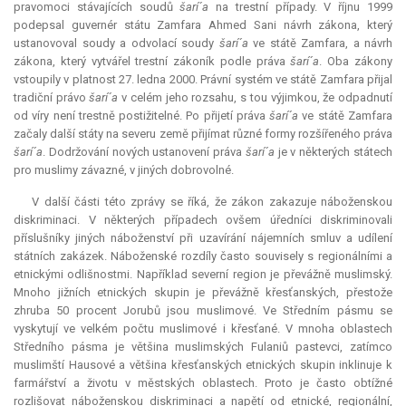
pravomoci stávajících soudů
šarí´a
na trestní případy. V říjnu 1999
podepsal guvernér státu Zamfara Ahmed Sani návrh zákona, který
ustanovoval soudy a odvolací soudy
šarí´a
ve státě Zamfara, a návrh
zákona, který vytvářel trestní zákoník podle práva
šarí´a
. Oba zákony
vstoupily v platnost 27. ledna 2000. Právní systém ve státě Zamfara přijal
tradiční právo
šarí´a
v celém jeho rozsahu, s tou výjimkou, že odpadnutí
od víry není trestně postižitelné. Po přijetí práva
šarí´a
ve státě Zamfara
začaly další státy na severu země přijímat různé formy rozšířeného práva
šarí´a
. Dodržování nových ustanovení práva
šarí´a
je v některých státech
pro muslimy závazné, v jiných dobrovolné.
V další části této zprávy se říká, že zákon zakazuje náboženskou
diskriminaci. V některých případech ovšem úředníci diskriminovali
příslušníky jiných náboženství při uzavírání nájemních smluv a udílení
státních zakázek. Náboženské rozdíly často souvisely s regionálními a
etnickými odlišnostmi. Například severní region je převážně muslimský.
Mnoho jižních etnických skupin je převážně křesťanských, přestože
zhruba 50 procent Jorubů jsou muslimové. Ve Středním pásmu se
vyskytují ve velkém počtu muslimové i křesťané. V mnoha oblastech
Středního pásma je většina muslimských Fulaniů pastevci, zatímco
muslimští Hausové a většina křesťanských etnických skupin inklinuje k
farmářství a životu v městských oblastech. Proto je často obtížné
rozlišovat náboženskou diskriminaci a napětí od etnické, regionální,