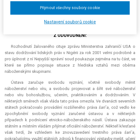
Nejvyšší správní soud přezkoumal kasační stížností napadené
Přijmout všechny soubory cookie
rozhodnutí a zrušil je, neboť dospěl k závěru, že kasační stížnost je
důvodná. Věc pak vrátil krajskému soudu k dalšímu řízení.
Nastavení souborů cookie
Z ODŮVODNĚNÍ:
Rozhodnutí žalovaného cituje zprávu Ministerstva zahraničí USA o
stavu dodržování lidských práv v Nigérii za rok 2001 velmi podrobně a
pro úplnost z ní Nejvyšší správní soud poukazuje zejména na tu část, ve
které se přímo popisuje situace z hlediska vztahů mezi oběma
náboženskými skupinami.
Ústava zaručuje svobodu vyznání, včetně svobody měnit
náboženství nebo víru, a svobodu projevovat a šířit své náboženství
nebo víru bohoslužbou, učením, praktikováním a dodržováním. V
některých směrech však vláda tato práva omezila. Ve dvanácti severních
státech pokračovalo provádění rozšířeného práva
šarí´a
, což vedlo ke
zpochybnění svobody vyznání zaručené ústavou a v některých
případech k podnícení etnicko-náboženského násilí. Ústava zakazuje
státním a místním vládám přijímat oficiální náboženství. Někteří křesťané
však tvrdí, že vzhledem ke znovuzavedení trestního práva
šarí´a
,
pokračujícímu využití státních zdrojů k financování výstavby mešit, učení