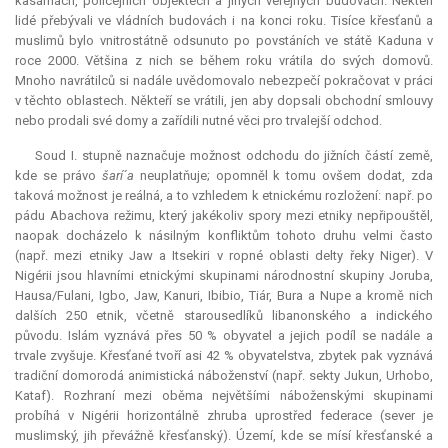
kasárnách, policejních objektech a jiných veřejných budovách. Někteří
lidé přebývali ve vládních budovách i na konci roku. Tisíce křesťanů a
muslimů bylo vnitrostátně odsunuto po povstáních ve státě Kaduna v
roce 2000. Většina z nich se během roku vrátila do svých domovů.
Mnoho navrátilců si nadále uvědomovalo nebezpečí pokračovat v práci
v těchto oblastech. Někteří se vrátili, jen aby dopsali obchodní smlouvy
nebo prodali své domy a zařídili nutné věci pro trvalejší odchod.
Soud I. stupně naznačuje možnost odchodu do jižních částí země,
kde se právo
šarí´a
neuplatňuje; opomněl k tomu ovšem dodat, zda
taková možnost je reálná, a to vzhledem k etnickému rozložení: např. po
pádu Abachova režimu, který jakékoliv spory mezi etniky nepřipouštěl,
naopak docházelo k násilným konfliktům tohoto druhu velmi často
(např. mezi etniky Jaw a Itsekiri v ropné oblasti delty řeky Niger). V
Nigérii jsou hlavními etnickými skupinami národnostní skupiny Joruba,
Hausa/Fulani, Igbo, Jaw, Kanuri, Ibibio, Tiár, Bura a Nupe a kromě nich
dalších 250 etnik, včetně starousedlíků libanonského a indického
původu. Islám vyznává přes 50 % obyvatel a jejich podíl se nadále a
trvale zvyšuje. Křesťané tvoří asi 42 % obyvatelstva, zbytek pak vyznává
tradiční domorodá animistická náboženství (např. sekty Jukun, Urhobo,
Kataf). Rozhraní mezi oběma největšími náboženskými skupinami
probíhá v Nigérii horizontálně zhruba uprostřed federace (sever je
muslimský, jih převážně křesťanský). Území, kde se mísí křesťanské a