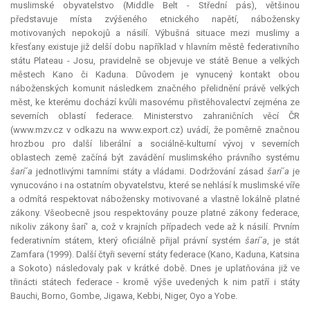
muslimské obyvatelstvo (Middle Belt - Střední pás), většinou
představuje místa zvýšeného etnického napětí, nábožensky
motivovaných nepokojů a násilí. Výbušná situace mezi muslimy a
křesťany existuje již delší dobu například v hlavním městě federativního
státu Plateau - Josu, pravidelně se objevuje ve státě Benue a velkých
městech Kano či Kaduna. Důvodem je vynucený kontakt obou
náboženských komunit následkem značného přelidnění právě velkých
měst, ke kterému dochází kvůli masovému přistěhovalectví zejména ze
severních oblastí federace. Ministerstvo zahraničních věcí ČR
(www.mzv.cz v odkazu na www.export.cz) uvádí, že poměrně značnou
hrozbou pro další liberální a sociálně-kulturní vývoj v severních
oblastech země začíná být zavádění muslimského právního systému
šarí´a
jednotlivými tamními státy a vládami. Dodržování zásad
šarí´a
je
vynucováno i na ostatním obyvatelstvu, které se nehlásí k muslimské víře
a odmítá respektovat nábožensky motivované a vlastně lokálně platné
zákony. Všeobecně jsou respektovány pouze platné zákony federace,
nikoliv zákony šarí' a, což v krajních případech vede až k násilí. Prvním
federativním státem, který oficiálně přijal právní systém
šarí´a
, je stát
Zamfara (1999). Další čtyři severní státy federace (Kano, Kaduna, Katsina
a Sokoto) následovaly pak v krátké době. Dnes je uplatňována již ve
třinácti státech federace - kromě výše uvedených k nim patří i státy
Bauchi, Borno, Gombe, Jigawa, Kebbi, Niger, Oyo a Yobe.