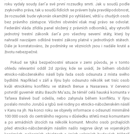
roku vydaly soudy
šarí´a
své první rozsudky smrti. Jak u soudů podle
zvykového práva, tak u soudů řídících se právem byla pravděpodobnost,
že rozsudek bude vykonán okamžitě po vyhlášení, větší u chudých osob
bez právního zástupce. Všichni obvinění však mají právo se odvolat.
Federální vláda zřídila panel složený z právních odborníků, aby vytvořili
jednotný trestní zákoník
šarí´a
pro všechny severní státy, který by
nahradil navzájem odlišné trestní zákony platné v jednotlivých státech.
Dále je konstatováno, že podmínky ve věznicích jsou i nadále kruté a
životu nebezpečné.
Pokud se týká bezpečnostní situace v zemi původu, je v tomto
ohledu
relevantní
oddíl 2d zprávy, kde se uvádí, že během období
etnicko-náboženského násilí byla řada osob odsunuta z místa svého
bydliště. Například v září a říjnu bylo odsunuto několik set tisíc osob
kvůli etnickému konfliktu ve státech Benue a Nasarawa. V červenci
potvrdil guvernér státu Bauchi Mu'azu, že téměř celá hauská komunita v
Tafawa Balevě buď odešla, nebo zahynula během konfliktu. V říjnu
poslalo mnoho Jorubů a Igbů své rodiny po etnicko-náboženském násilí
v Kanu na jih. Na konci roku se objevily informace o odsunutí minimálně
100 000 osob do centrálního regionu v důsledku střetů mezi komunitami
a po armádních útocích na několik komunit. Mnoho osob prchajících
před etnicko-náboženským násilím našlo nejprve úkryt ve vojenských