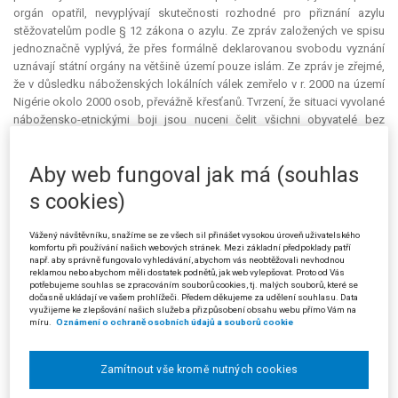
orgán opatřil, nevyplývají skutečnosti rozhodné pro přiznání azylu
stěžovatelům podle § 12 zákona o azylu. Ze zpráv založených ve spisu
jednoznačně vyplývá, že přes formálně deklarovanou svobodu vyznání
uznávají státní orgány na většině území pouze islám. Ze zpráv je zřejmé,
že v důsledku náboženských lokálních válek zemřelo v r. 2000 na území
Nigérie okolo 2000 osob, převážně křesťanů. Tvrzení, že situaci vyvolané
nábožensko-etnickými boji jsou nuceni čelit všichni obyvatelé bez
rozdílu, proto postrádá logiku. Oporu ve zprávách o zemi původu nemá
ani závěr, že státní orgány nijak nepodporují projevy nespokojenosti a
Aby web fungoval jak má (souhlas
násilné střety. Faktem naopak je - jak ostatně ze zpráv o zemi původu
stěžovatelů vyplývá - že policejní složky se na celém území domovského
s cookies)
státu stěžovatelů dopouštějí mnoha vážných porušení lidských práv.
Stěžovatelé byli přímo dotčeni ozbrojenými nájezdy a dále uváděli, že
Vážený návštěvníku, snažíme se ze všech sil přinášet vysokou úroveň uživatelského
byli vystaveni těžkostem v souvislosti se zaváděním a uplatňováním
komfortu při používání našich webových stránek. Mezi základní předpoklady patří
např. aby správně fungovalo vyhledávání, abychom vás neobtěžovali nevhodnou
práva
šarí´a
. Stěžovatelé jako křesťané cítí obavu a strach z
reklamou nebo abychom měli dostatek podnětů, jak web vylepšovat. Proto od Vás
pronásledování z důvodu svého náboženství. Správní orgán i krajský
potřebujeme souhlas se zpracováním souborů cookies, tj. malých souborů, které se
soud se omezily na zjišťování a hodnocení obecné situace v zemi
dočasně ukládají ve vašem prohlížeči. Předem děkujeme za udělení souhlasu. Data
využijeme ke zlepšování našich služeb a přizpůsobení obsahu webu přímo Vám na
původu stěžovatelů, aniž přihlédly k individuální situaci stěžovatelů.
míru.
Oznámení o ochraně osobních údajů a souborů cookie
Správní orgán si vedle zpráv Ministerstva zahraničních věcí USA o zemi
původu stěžovatelů měl obstarat i další informace ze zdrojů nevládních
organizací zaměřených na ochranu lidských práv. Použitelné, ač
Zamítnout vše kromě nutných cookies
omezeně, jsou i zprávy z databáze ČTK.