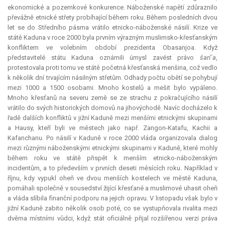
ekonomické a pozemkové konkurence. Náboženské napětí zdůraznilo
převážně etnické střety probíhající během roku. Během posledních dvou
let se do Středního pásma vrátilo etnicko-náboženské násilí. Krize ve
státě Kaduna v roce 2000 byla prvním výrazným muslimsko-křesťanským
konfliktem ve volebním období prezidenta Obasanjoa. Když
představitelé státu Kaduna oznámili úmysl zavést právo
šarí´a
,
protestovala proti tomu ve státě početná křesťanská menšina, což vedlo
k několik dní trvajícím násilným střetům. Odhady počtu obětí se pohybují
mezi 1000 a 1500 osobami. Mnoho kostelů a mešit bylo vypáleno.
Mnoho křesťanů na severu země se ze strachu z pokračujícího násilí
vrátilo do svých historických domovů na jihovýchodě. Navíc docházelo k
řadě dalších konfliktů v jižní Kaduně mezi menšími etnickými skupinami
a Hausy, kteří byli ve městech jako např. Zangon-Katafu, Kachii a
Kafanchanu. Po násilí v Kaduně v roce 2000 vláda organizovala dialog
mezi různými náboženskými etnickými skupinami v Kaduně, které mohly
během roku ve státě přispět k menším etnicko-náboženským
incidentům, a to především v prvních deseti měsících roku. Například v
říjnu, kdy vypukl oheň ve dvou menších kostelech ve městě Kaduna,
pomáhali společně v sousedství žijící křesťané a muslimové uhasit oheň
a vláda slíbila finanční podporu na jejich opravu. V listopadu však bylo v
jižní Kaduně zabito několik osob poté, co se vystupňovala rivalita mezi
dvěma místními vůdci, když stát oficiálně přijal rozšířenou verzi práva