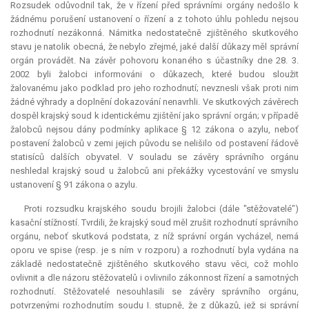
Rozsudek odůvodnil tak, že v řízení před správními orgány nedošlo k
žádnému porušení ustanovení o řízení a z tohoto úhlu pohledu nejsou
rozhodnutí nezákonná. Námitka nedostatečně zjištěného skutkového
stavu je natolik obecná, že nebylo zřejmé, jaké další důkazy měl správní
orgán provádět. Na závěr pohovoru konaného s účastníky dne 28. 3.
2002 byli žalobci informováni o důkazech, které budou sloužit
žalovanému jako podklad pro jeho rozhodnutí; nevznesli však proti nim
žádné výhrady a doplnění dokazování nenavrhli. Ve skutkových závěrech
dospěl krajský soud k identickému zjištění jako správní orgán; v případě
žalobců nejsou dány podmínky aplikace § 12 zákona o azylu, neboť
postavení žalobců v zemi jejich původu se nelišilo od postavení řádově
statisíců dalších obyvatel. V souladu se závěry správního orgánu
neshledal krajský soud u žalobců ani překážky vycestování ve smyslu
ustanovení § 91 zákona o azylu.
Proti rozsudku krajského soudu brojili žalobci (dále "stěžovatelé")
kasační stížností. Tvrdili, že krajský soud měl zrušit rozhodnutí správního
orgánu, neboť skutková podstata, z níž správní orgán vycházel, nemá
oporu ve spise (resp. je s ním v rozporu) a rozhodnutí byla vydána na
základě nedostatečně zjištěného skutkového stavu věci, což mohlo
ovlivnit a dle názoru stěžovatelů i ovlivnilo zákonnost řízení a samotných
rozhodnutí. Stěžovatelé nesouhlasili se závěry správního orgánu,
potvrzenými rozhodnutím soudu I. stupně, že z důkazů, jež si správní