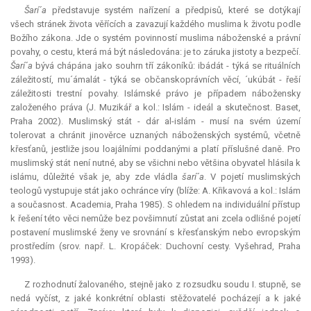
Šarí´a
představuje systém nařízení a předpisů, které se dotýkají
všech stránek života věřících a zavazují každého muslima k životu podle
Božího zákona. Jde o systém povinností muslima náboženské a právní
povahy, o cestu, která má být následována: je to záruka jistoty a bezpečí.
Šarí´a
bývá chápána jako souhrn tří zákoníků: ibádát - týká se rituálních
záležitostí, mu´ámalát - týká se občanskoprávních věcí, ´ukúbát - řeší
záležitosti trestní povahy. Islámské právo je případem nábožensky
založeného práva (J. Muzikář a kol.: Islám - ideál a skutečnost. Baset,
Praha 2002). Muslimský stát - dár al-islám - musí na svém území
tolerovat a chránit jinověrce uznaných náboženských systémů, včetně
křesťanů, jestliže jsou loajálními poddanými a platí příslušné daně. Pro
muslimský stát není nutné, aby se všichni nebo většina obyvatel hlásila k
islámu, důležité však je, aby zde vládla
šarí´a
. V pojetí muslimských
teologů vystupuje stát jako ochránce víry (blíže: A. Křikavová a kol.: Islám
a současnost.
Academia
, Praha 1985). S ohledem na individuální přístup
k řešení této věci nemůže bez povšimnutí zůstat ani zcela odlišné pojetí
postavení muslimské ženy ve srovnání s křesťanským nebo evropským
prostředím (srov. např. L. Kropáček: Duchovní cesty. Vyšehrad, Praha
1993).
Z rozhodnutí žalovaného, stejně jako z rozsudku soudu I. stupně, se
nedá vyčíst, z jaké konkrétní oblasti stěžovatelé pocházejí a k jaké