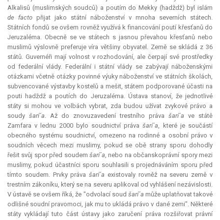
Alkalisů (muslimských soudců) a poutím do Mekky (hadždž) byl islám
de facto
přijat jako státní náboženství v mnoha severních státech.
Státních fondů se ovšem rovněž využívá k financování poutí křesťanů do
Jeruzaléma. Obecně se ve státech s jasnou převahou křesťanů nebo
muslimů výslovně preferuje víra většiny obyvatel. Země se skládá z 36
států. Guvernéři mají volnost v rozhodování, ale čerpají své prostředky
od federální vlády. Federální i státní vlády se zabývají náboženskými
otázkami včetně otázky povinné výuky náboženství ve státních školách,
subvencované výstavby kostelů a mešit, státem podporované účasti na
pouti hadždž a poutích do Jeruzaléma. Ústava stanoví, že jednotlivé
státy si mohou ve volbách vybrat, zda budou užívat zvykové právo a
soudy
šarí´a
. Až do znovuzavedení trestního práva
šarí´a
ve státě
Zamfara v lednu 2000 bylo soudnictví práva
šarí´a
, které je součástí
obecného systému soudnictví, omezeno na rodinné a osobní právo v
soudních věcech mezi muslimy, pokud se obě strany sporu dohodly
řešit svůj spor před soudem
šarí´a
, nebo na občanskoprávní spory mezi
muslimy, pokud účastníci sporu souhlasili s projednáváním sporu před
tímto soudem. Prvky práva
šarí´a
existovaly rovněž na severu země v
trestním zákoníku, který se na severu aplikoval od vyhlášení nezávislosti.
V ústavě se ovšem říká, že "odvolací soud
šarí´a
může uplatňovat takové
odlišné soudní pravomoci, jak mu to ukládá právo v dané zemi". Některé
státy vykládají tuto část ústavy jako zaručení práva rozšiřovat právní