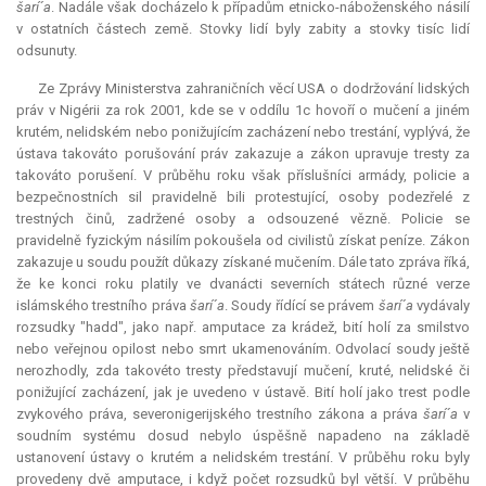
šarí´a
. Nadále však docházelo k případům etnicko-náboženského násilí
v ostatních částech země. Stovky lidí byly zabity a stovky tisíc lidí
odsunuty.
Ze Zprávy Ministerstva zahraničních věcí USA o dodržování lidských
práv v Nigérii za rok 2001, kde se v oddílu 1c hovoří o mučení a jiném
krutém, nelidském nebo ponižujícím zacházení nebo trestání, vyplývá, že
ústava takováto porušování práv zakazuje a zákon upravuje tresty za
takováto porušení. V průběhu roku však příslušníci armády, policie a
bezpečnostních sil pravidelně bili protestující, osoby podezřelé z
trestných činů, zadržené osoby a odsouzené vězně. Policie se
pravidelně fyzickým násilím pokoušela od civilistů získat peníze. Zákon
zakazuje u soudu použít důkazy získané mučením. Dále tato zpráva říká,
že ke konci roku platily ve dvanácti severních státech různé verze
islámského trestního práva
šarí´a
. Soudy řídící se právem
šarí´a
vydávaly
rozsudky "hadd", jako např. amputace za krádež, bití holí za smilstvo
nebo veřejnou opilost nebo smrt ukamenováním. Odvolací soudy ještě
nerozhodly, zda takovéto tresty představují mučení, kruté, nelidské či
ponižující zacházení, jak je uvedeno v ústavě. Bití holí jako trest podle
zvykového práva, severonigerijského trestního zákona a práva
šarí´a
v
soudním systému dosud nebylo úspěšně napadeno na základě
ustanovení ústavy o krutém a nelidském trestání. V průběhu roku byly
provedeny dvě amputace, i když počet rozsudků byl větší. V průběhu