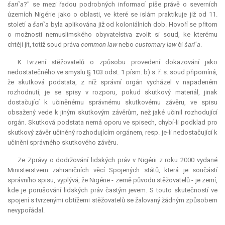
šarí´a
?" se mezi řadou podrobných informací píše právě o severních
územích Nigérie jako o oblasti, ve které se islám praktikuje již od 11.
století a
šarí´a
byla aplikována již od koloniálních dob. Hovoří se přitom
o možnosti nemuslimského obyvatelstva zvolit si soud, ke kterému
chtějí jít, totiž soud práva
common law
nebo
customary law
či
šarí´a
.
K tvrzení stěžovatelů o způsobu provedení dokazování jako
nedostatečného ve smyslu § 103 odst. 1 písm. b) s. ř. s. soud připomíná,
že skutková podstata, z níž správní orgán vycházel v napadeném
rozhodnutí, je se spisy v rozporu, pokud skutkový materiál, jinak
dostačující k učiněnému správnému skutkovému závěru, ve spisu
obsažený vede k jiným skutkovým závěrům, než jaké učinil rozhodující
orgán. Skutková podstata nemá oporu ve spisech, chybí-li podklad pro
skutkový závěr učiněný rozhodujícím orgánem, resp. je-li nedostačující k
učinění správného skutkového závěru.
Ze Zprávy o dodržování lidských práv v Nigérii z roku 2000 vydané
Ministerstvem zahraničních věcí Spojených států, která je součástí
správního spisu, vyplývá, že Nigérie - země původu stěžovatelů - je zemí,
kde je porušování lidských práv častým jevem. S touto skutečností ve
spojení s tvrzenými obtížemi stěžovatelů se žalovaný žádným způsobem
nevypořádal.