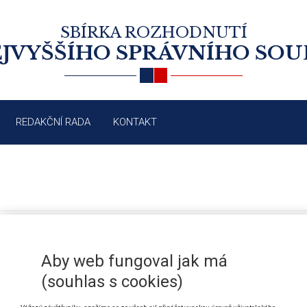
SBÍRKA ROZHODNUTÍ
JVYŠŠÍHO SPRÁVNÍHO SO
REDAKČNÍ RADA
KONTAKT
VÁZANOST SPRÁVNÍHO ORGÁNU 
/2005
Aby web fungoval jak má
(souhlas s cookies)
5/2004