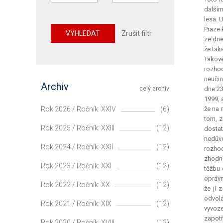
dalším
lesa. 
Praze 
VYHLEDAT
Zrušit filtr
ze dne
že tak
Takové
rozhod
neučin
Archiv
celý archiv
dne 23
1999, 
Rok 2026 / Ročník: XXIV
(6)
že na 
tom, z
Rok 2025 / Ročník: XXIII
(12)
dosta
nedův
Rok 2024 / Ročník: XXII
(12)
rozhod
zhodno
Rok 2023 / Ročník: XXI
(12)
těžbu 
oprávn
Rok 2022 / Ročník: XX
(12)
že jí 
odvolá
Rok 2021 / Ročník: XIX
(12)
vyvoze
zapotř
Rok 2020 / Ročník: XVIII
(12)