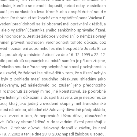
jednání, kterého se nemohl dopustit, neboť nebyl vlastníkem
opadá jen na vlastníka lesa. Kromě toho dospěl Vrchní soud v
obce. Rozhodnutí totiž vycházelo z vyjádření pana Václava F.
provedení prací dohodl se žalobcemrý měl oprávnění k těžbě, a
le o vyjádření účastníka jiného sankčního správního řízení.
také hodnoceno. Jestliže žalobce v odvolání, o němž žalovaný
ovinen provést hodnocení věrohodnosti tohoto důkazu, což
pověď - oznámení odborného lesního hospodáře Josefa B. ze
 a protokoly o místním šetření ze dne 16. 12. 1999 a 22. 12.
odle protokolů sepsaných na místě samém je přitom zřejmé,
e Vrchního soudu v Praze nepochybně odstranil pochybnosti o
uzavřel, že žalobci lze přisvědčit v tom, že v řízení nebylo
y byly z pohledu mezí soudního přezkumu shledány jako
žalovaným, jež následovalo po zrušení jeho předchozího
 rozhodnutí žalovaný mimo jiné konstatoval, že podrobně
ým listinným důkazům a dospěl k závěru, že je nesporné, že
obce, který jako jediný z uvedené skupiny měl živnostenské
činnost náročnou, ohledně níž žalovaný důvodně předpokládá,
ovo tvrzení o tom, že neprováděl těžbu dřeva, obsažené v
ivé. Důkazy shromážděné v dosavadním řízení postačují k
dřeva. Z tohoto důvodu žalovaný dospěl k závěru, že není
8. 7. 2002 a ten je dne 28. 8. 2002 napadl žalobou u soudu.