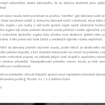
bnější odůvodnění závěru žalovaného, že se žalobce skutečně jemu vytýk
nutí.
vní názor soudu nelze ponižovat na pouhou "námitku" (jak žalovaný uvádí ve 
 řízení umožněno uvážit, tj. kterou by žalovaný mohl i odmítnout, ale je třeba na
ího orgánu i pro úvahy, o něž bude správní orgán opírat závěrečné hodnoc
ího orgánu být vázán právním názorem soudu přichází v úvahu výjimečně, a t
í rozhodnutí správního orgánu byla učiněna nová skutková zjištění nebo 
vána. V této právní věci však žádná z uvedených výjimek v úvahu nepřichází.
ídil-li se žalovaný právním názorem soudu, podle něhož ze skutkového stav
ného jednání dopustil, a bez doplnění dokazování se omezil na polemiku s 
ném rozhodnutí popsal, na základě jakých úvah dospěl k opačnému názoru
ní námitce přisvědčit. Nerespektování právního názoru soudu je totiž 
ného pro nezákonnost.
shora uvedeného důvodu Nejvyšší správní soud napadené rozhodnutí žalovanéh
žalovanému podle § 78 odst. 4 s. ř. s. k dalšímu řízení.
m)