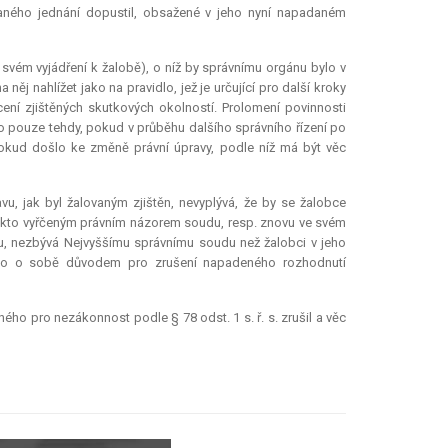
aného jednání dopustil, obsažené v jeho nyní napadaném
svém vyjádření k žalobě), o níž by správnímu orgánu bylo v
 něj nahlížet jako na pravidlo, jež je určující pro další kroky
ení zjištěných skutkových okolností. Prolomení povinnosti
o pouze tehdy, pokud v průběhu dalšího správního řízení po
pokud došlo ke změně právní úpravy, podle níž má být věc
u, jak byl žalovaným zjištěn, nevyplývá, že by se žalobce
takto vyřčeným právním názorem soudu, resp. znovu ve svém
, nezbývá Nejvyššímu správnímu soudu než žalobci v jeho
samo o sobě důvodem pro zrušení napadeného rozhodnutí
o pro nezákonnost podle § 78 odst. 1 s. ř. s. zrušil a věc