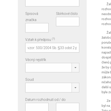
Ža
rozhod
Spisová
Sbírkové číslo
neodst
rozhod
značka
rozhod
Žal
žalob
(?)
Vztah k předpisu
poruše
konst
napade
dospěl
Věcný rejstřík
členů 
že by 
může b
zákona
Soud
ničeho
další 
byla z
Datum rozhodnutí od / do
Ze 
byl na
Toto r