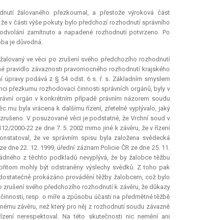
dnutí žalovaného přezkoumal, a přestože výroková část
e v části výše pokuty bylo předchozí rozhodnutí správního
 odvolání zamítnuto a napadené rozhodnutí potvrzeno. Po
oba je důvodná.
dy žalovaný ve věci po zrušení svého předchozího rozhodnutí
é pravidlo závaznosti pravomocného rozhodnutí krajského
í úpravy podává z § 54 odst. 6 s. ř. s. Základním smyslem
rámci přezkumu rozhodovací činnosti správních orgánů, byly v
právní orgán v konkrétním případě právním názorem soudu
c mu byla vrácena k dalšímu řízení, zřetelně vyplývalo, jaký
 zrušeno. V posuzované věci je podstatné, že Vrchní soud v
2/2000-22 ze dne 7. 5. 2002 mimo jiné k závěru, že v řízení
onstatoval, že ve správním spisu byla založena svědecká
 dne 22. 12. 1999, úřední záznam Policie ČR ze dne 25. 11.
 žádného z těchto podkladů nevyplývá, že by žalobce těžbu
 přitom mohly být odstraněny výslechy svědků. Z toho pak
m dostatečně prokázáno provádění těžby žalobcem, což bylo
po zrušení svého předchozího rozhodnutí k závěru, že důkazy
innosti, resp. o míře a způsobu účasti na předmětné těžbě
nému závěru, než který pro něj z rozhodnutí soudu závazně
ízení nerespektoval. Na této skutečnosti nic nemění ani