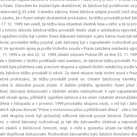
u řízení. Důvodem ke zrušení byla skutečnost, že žalobce byl postihován za 
Ustanovení § 33 odst. 3 lesního zákona, které žalobce údajně porušil, totiž d
k závěru, že v řízení nebylo dostatečně prokázáno, že těžbu prováděl právě žal
 17. 12. 1999: ten uvedl, že těžbu lesa objednal vlastník lesa u něho a že si 
é z tohoto důvodu žalobce těžbu prováděl. Nešlo však o svědeckou výpověď, a
 vyjádření může být v jiném řízení důkazem listinným a jako listina musí být 
oval, provádění těžby popíral, pak žalovaný byl v napadeném rozhodnutí p
il. Ve správním spisu je podle Vrchního soudu v Praze založena svědecká vý
. 11. 1999 a ze dne 22. 12. 1999, úřední záznam Policie ČR ze dne 25. 11. 1999
ale v žádném z těchto podkladů není uvedeno, že žalobce těžbu prováděl. P
místě byla přistižena celá pracovní skupina a výslech těchto svědků by podl
da žalobce těžbu prováděl či nikoli. Za dané situace tedy Vrchní soud v Praze 
tečně prokázáno, že těžbu prováděl právě on. Ostatní žalobcovy námitk
odné či důvodné pouze zčásti. V dalším průběhu správního řízení před 
nutí, žalovaný dokazování v žádném směru nedoplňoval. V nyní napadaném
til obsah spisu, přihlédl k vyjádření žalobce a ke všem ostatním shromážděn
dřeva v listopadu a v prosinci 1999 prováděla skupina osob, v níž byl i žal
ění k výkonu živnosti "Práce s motorovou pilou a přibližování dřeva". Jde o 
z celé skupiny osob byl způsobilý odborně vykonat pouze žalobce. Žalobc
ní, o němž žalovaný rozhodoval, je tak dle žalovaného účelové a nepravd
ní závěrů o žalobcově činnosti, resp. o míře a způsobu účasti na těžbě 
ebí doplňovat dokazování. Rozhodnutí žalovaného bylo žalobci doručeno dne 1