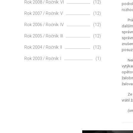
Rok 2008 / Ročník: VI
(12)
podro
rozhod
Rok 2007 / Ročník: V
(12)
Prá
Rok 2006 / Ročník: IV
(12)
dalším
správn
Rok 2005 / Ročník: III
(12)
správn
zrušen
Rok 2004 / Ročník: II
(12)
posuzo
Rok 2003 / Ročník: I
(1)
Neř
vytýka
opětov
žalob
žalova
Ze 
vrátil 
(o