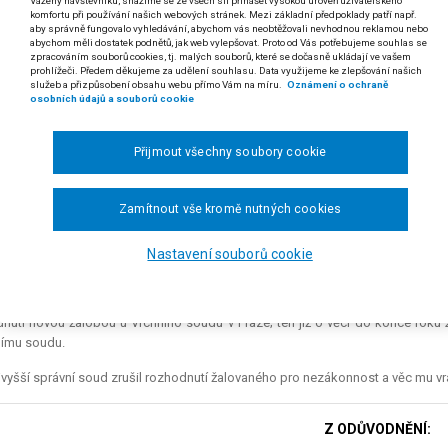
Vážený návštěvníku, snažíme se ze všech sil přinášet vysokou úroveň uživatelského
komfortu při používání našich webových stránek. Mezi základní předpoklady patří např.
 soudního řádu správního
aby správně fungovalo vyhledávání, abychom vás neobtěžovali nevhodnou reklamou nebo
abychom měli dostatek podnětů, jak web vylepšovat. Proto od Vás potřebujeme souhlas se
zpracováním souborů cookies, tj. malých souborů, které se dočasně ukládají ve vašem
respektoval-li správní orgán právní názor soudu, podle něhož ze sku
prohlížeči. Předem děkujeme za udělení souhlasu. Data využijeme ke zlepšování našich
lynulo, že by se účastník správního řízení dopustil vytýkaného je
služeb a přizpůsobení obsahu webu přímo Vám na míru.
Oznámení o ochraně
osobních údajů a souborů cookie
nutí omezil toliko na polemiku s názorem soudu, je takové rozhodnutí ne
 rozsudku Nejvyššího správního soudu ze dne 23. 9. 2004, čj. 5 A 110/2002-25)
Přijmout všechny soubory cookie
arel H. v M. proti Ministerstvu zemědělství o pokutu za poškození lesa.
esní úřad v Pelhřimově uložil žalobci rozhodnutím ze dne 18. 2. 2000 poku
Zamítnout vše kromě nutných cookies
ci 1999. Žalobcovo odvolání proti tomuto rozhodnutí žalovaný zamítl. Rozhod
kem ze dne 7. 5. 2002 rozhodnutí žalovaného zrušil s tím, že žalobce nebyl v
Nastavení souborů cookie
 jeho vina nevyplývá.
alším řízení žalovaný rozhodl o odvolání dne 12. 7. 2002, a to tak, že ulož
nutí novou žalobou u Vrchního soudu v Praze; ten již o věci do konce roku 
nímu soudu.
vyšší správní soud zrušil rozhodnutí žalovaného pro nezákonnost a věc mu vrát
Z ODŮVODNĚNÍ: