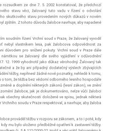
e rozsudkem ze dne 7. 5. 2002 konstatoval, že předchozí
vého stavu věci, žalovaný tuto vadu v řízení o odvolání
ěného skutkového stavu provedením nových důkazů v novém
 byl zjištěn. Z tohoto důvodu žalobce navrhuje, aby napadené
ím soudním řízení Vrchní soud v Praze, že žalovaný vyvodil
oť nebyl vlastníkem lesa, pak žalobcova odpovědnost za
ani důvodem pro snížení pokuty. Vrchní soud v Praze dále
 námitkou se žalovaný dle svého vyjádření v odůvodnění
17. 12. 1999 vyhodnotil jako důkaz věrohodný. Žalovaný tak
tečné a že by ani případný dodatečný výslech zbývajících
dění těžby, nepřinesl žádné nové poznatky, nehledě k tomu,
du o tom, že těžba bez vědomí odborného lesního hospodáře
o změně a doplnění některých zákonů (lesní zákon), ve znění
ozornění žalobce, jak je dokumentováno, nelze vůči žalobci
nak všechny skutečnosti doložené ve spisu, jednak některá
r Vrchního soudu v Praze respektoval, a navrhuje, aby žaloba
alobce prováděl těžbu v rozporu se zákonem, a to i poté, kdy
é, kdy mu bylo uloženo předběžné opatření k zastavení těžby.
zsudkem čj. 5 A 112/2000-22 zrušil a věc vrátil žalovanému k