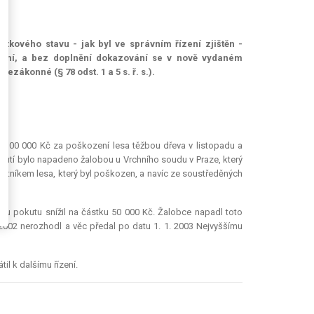
tkového stavu - jak byl ve správním řízení zjištěn -
dnání, a bez doplnění dokazování se v nově vydaném
zákonné (§ 78 odst. 1 a 5 s. ř. s.).
tu 100 000 Kč za poškození lesa těžbou dřeva v listopadu a
nutí bylo napadeno žalobou u Vrchního soudu v Praze, který
lastníkem lesa, který byl poškozen, a navíc ze soustředěných
enou pokutu snížil na částku 50 000 Kč. Žalobce napadl toto
2002 nerozhodl a věc předal po datu 1. 1. 2003 Nejvyššímu
il k dalšímu řízení.