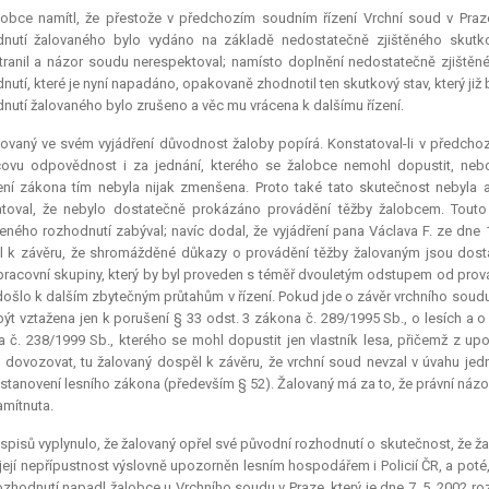
lobce namítl, že přestože v předchozím soudním řízení Vrchní soud v Praz
nutí žalovaného bylo vydáno na základě nedostatečně zjištěného skutko
ranil a názor soudu nerespektoval; namísto doplnění nedostatečně zjišt
nutí, které je nyní napadáno, opakovaně zhodnotil ten skutkový stav, který již
nutí žalovaného bylo zrušeno a věc mu vrácena k dalšímu řízení.
ovaný ve svém vyjádření důvodnost žaloby popírá. Konstatoval-li v předchoz
covu odpovědnost i za jednání, kterého se žalobce nemohl dopustit, neb
ní zákona tím nebyla nijak zmenšena. Proto také tato skutečnost nebyla 
atoval, že nebylo dostatečně prokázáno provádění těžby žalobcem. Touto
ného rozhodnutí zabýval; navíc dodal, že vyjádření pana Václava F. ze dne 
 k závěru, že shromážděné důkazy o provádění těžby žalovaným jsou dosta
pracovní skupiny, který by byl proveden s téměř dvouletým odstupem od prová
došlo k dalším zbytečným průtahům v řízení. Pokud jde o závěr vrchního sou
ýt vztažena jen k porušení § 33 odst. 3 zákona č. 289/1995 Sb., o lesích a 
 č. 238/1999 Sb., kterého se mohl dopustit jen vlastník lesa, přičemž z up
 dovozovat, tu žalovaný dospěl k závěru, že vrchní soud nevzal v úvahu jed
ustanovení lesního zákona (především § 52). Žalovaný má za to, že právní názo
amítnuta.
spisů vyplynulo, že žalovaný opřel své původní rozhodnutí o skutečnost, že ž
 její nepřípustnost výslovně upozorněn lesním hospodářem i Policií ČR, a pot
ozhodnutí napadl žalobce u Vrchního soudu v Praze, který je dne 7. 5. 2002 ro