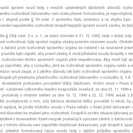
jvyšší správní soud tedy v mezích uplatněných žalobních důvodů rozho
ného rozhodnutí žalovaného není zcela přesně formulována, je nepochybné, ž
 I. stupně podle § 59 odst. 2 správního řádu změněno a ve zbytku bylo
umání napadeného rozhodnutí dospěl Nejvyšší správní soud k závěru, že žal
le § 250j odst. 3 o. s. ř., ve znění účinném k 31. 12. 2002, tedy v době, k
ně rozhodoval, byly správní orgány vázány právním názorem soudu. Obdobn
o žalobě proti rozhodnutí správního orgánu se ostatně i za současné právn
 pravidla bylo zajistit, aby právní závěry, k nimž příslušné soudy dospěly v 
 rozhodování těchto správních orgánů plně respektovány. Aby mohl být s
 je zapotřebí, aby z rozsudku, jímž se rozhodnutí správního orgánu rušilo a vě
 názor soud zaujal, a z jakého důvodu tak bylo rozhodnutí správního orgánu
dospěl při přezkumu předchozího rozhodnutí žalovaného v rozsudku čj. 5 A 11
 dostatečně prokázáno provádění těžby žalobcem. Vrchní soud v Praze k
ď - oznámení odborného lesního hospodáře Josefa B. ze dne 23. 11. 1999 a ze
 protokoly o místním šetření ze dne 16. 12. 1999 a 22. 12. 1999, avšak z
ěl; pochybnosti o tom, zda žalobce skutečně těžbu prováděl či nikoli, by
ně vyplývá, že podle Vrchního soudu v Praze nebylo v řízení před žalovaný
iné důvodem ke zrušení jeho rozhodnutí. Dospěl-li za této situace žalovaný 
žděné v dosavadním řízení naopak postačují k vyvození závěrů o žalobcově č
 a z tohoto důvodu není zapotřebí doplňovat dokazování, pak dospěl k opač
ul; zřetelně formulovaný názor soudu tedy v dalším průběhu správního ř