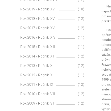
Ne
Rok 2019 / Ročník: XVII
(10)
napade
orgánu
Rok 2018 / Ročník: XVI
(12)
přezko
Rok 2017 / Ročník: XV
(12)
Pod
opětov
Rok 2016 / Ročník: XIV
(11)
soudu 
tohoto
Rok 2015 / Ročník: XIII
(11)
dalším
vázán,
Rok 2014 / Ročník: XII
(12)
právní
Praze 
Rok 2013 / Ročník: XI
(12)
nebylo
výpově
Rok 2012 / Ročník: X
(11)
1999 a
Rok 2011 / Ročník: IX
(12)
provád
zřetel
Rok 2010 / Ročník: VIII
(12)
mimo j
shromá
Rok 2009 / Ročník: VII
(12)
dřeva,
vyplyn