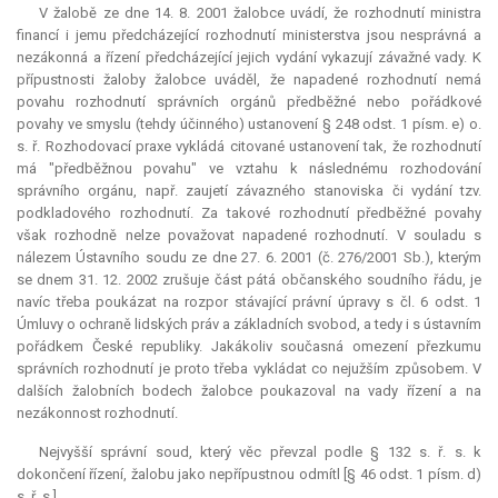
V žalobě ze dne 14. 8. 2001 žalobce uvádí, že rozhodnutí ministra
financí i jemu předcházející rozhodnutí ministerstva jsou nesprávná a
nezákonná a řízení předcházející jejich vydání vykazují závažné vady. K
přípustnosti žaloby žalobce uváděl, že napadené rozhodnutí nemá
povahu rozhodnutí správních orgánů předběžné nebo pořádkové
povahy ve smyslu (tehdy účinného) ustanovení § 248 odst. 1 písm. e) o.
s. ř. Rozhodovací praxe vykládá citované ustanovení tak, že rozhodnutí
má "předběžnou povahu" ve vztahu k následnému rozhodování
správního orgánu, např. zaujetí závazného stanoviska či vydání tzv.
podkladového rozhodnutí. Za takové rozhodnutí předběžné povahy
však rozhodně nelze považovat napadené rozhodnutí. V souladu s
nálezem Ústavního soudu ze dne 27. 6. 2001 (č. 276/2001 Sb.), kterým
se dnem 31. 12. 2002 zrušuje část pátá občanského soudního řádu, je
navíc třeba poukázat na rozpor stávající právní úpravy s čl. 6 odst. 1
Úmluvy o ochraně lidských práv a základních svobod, a tedy i s ústavním
pořádkem České republiky. Jakákoliv současná omezení přezkumu
správních rozhodnutí je proto třeba vykládat co nejužším způsobem. V
dalších žalobních bodech žalobce poukazoval na vady řízení a na
nezákonnost rozhodnutí.
Nejvyšší správní soud, který věc převzal podle § 132 s. ř. s. k
dokončení řízení, žalobu jako nepřípustnou odmítl [§ 46 odst. 1 písm. d)
s. ř. s.].