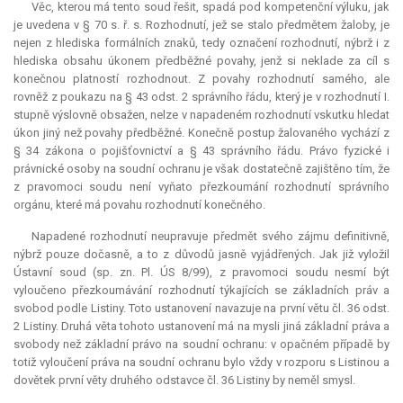
Věc, kterou má tento soud řešit, spadá pod kompetenční výluku, jak
je uvedena v § 70 s. ř. s. Rozhodnutí, jež se stalo předmětem žaloby, je
nejen z hlediska formálních znaků, tedy označení rozhodnutí, nýbrž i z
hlediska obsahu úkonem předběžné povahy, jenž si neklade za cíl s
konečnou platností rozhodnout. Z povahy rozhodnutí samého, ale
rovněž z poukazu na § 43 odst. 2 správního řádu, který je v rozhodnutí I.
stupně výslovně obsažen, nelze v napadeném rozhodnutí vskutku hledat
úkon jiný než povahy předběžné. Konečně postup žalovaného vychází z
§ 34 zákona o pojišťovnictví a § 43 správního řádu. Právo fyzické i
právnické osoby na soudní ochranu je však dostatečně zajištěno tím, že
z pravomoci soudu není vyňato přezkoumání rozhodnutí správního
orgánu, které má povahu rozhodnutí konečného.
Napadené rozhodnutí neupravuje předmět svého zájmu definitivně,
nýbrž pouze dočasně, a to z důvodů jasně vyjádřených. Jak již vyložil
Ústavní soud (sp. zn. Pl. ÚS 8/99), z pravomoci soudu nesmí být
vyloučeno přezkoumávání rozhodnutí týkajících se základních práv a
svobod podle Listiny. Toto ustanovení navazuje na první větu čl. 36 odst.
2 Listiny. Druhá věta tohoto ustanovení má na mysli jiná základní práva a
svobody než základní právo na soudní ochranu: v opačném případě by
totiž vyloučení práva na soudní ochranu bylo vždy v rozporu s Listinou a
dovětek první věty druhého odstavce čl. 36 Listiny by neměl smysl.