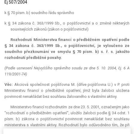
Ej 507/2004
k § 70 písm. b) soudního řádu správního
k § 34 zákona č. 363/1999 Sb., o pojišťovnictví a o změně některých
souvisejících zákonů (zákon o pojišťovnictví)
Rozhodnutí Ministerstva financí o předběžném opatření podle
§ 34 zákona č. 363/1999 Sb., o pojišťovnictví, je vyloučeno ze
soudního přezkoumání ve smyslu § 70 písm. b) s. ř. s. jakožto
rozhodnutí předběžné povahy.
(Podle usnesení Nejvyššího správního soudu ze dne 5. 10. 2004, čj. 6 A
119/2001-74)
Věc:
Akciová společnost pojišťovna M. (dříve pojišťovna U.) v P. proti
Ministerstvu financí o předběžné opatření, jímž byla žalobci uložena
povinnost nenakládat bez souhlasu žalovaného s vlastními aktivy.
Ministerstvo financí rozhodnutím ze dne 23. 5. 2001, označeným jako
"rozhodnutí o předběžném opatření", uložilo žalobci podle § 34 odst. 1
písm. b) zákona o pojišťovnictví povinnost nenakládat bez souhlasu
ministerstva s vlastními aktivy. Rozhodnutí bylo odůvodněno tím, že při
kontrole výkazů o výši technických rezerv a o jejich umístění k 31. 5.