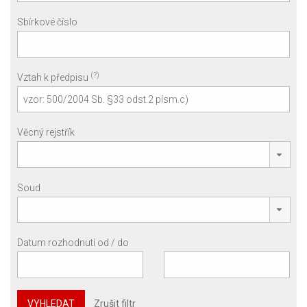
Sbírkové číslo
(?)
Vztah k předpisu
Věcný rejstřík
Soud
Datum rozhodnutí od / do
VYHLEDAT
Zrušit filtr