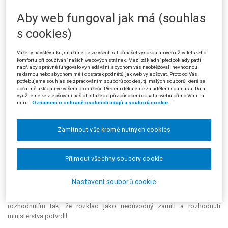
2000, předložených žalobcem dne 27. 7. 2000, ministerstvo zjistilo, že
Aby web fungoval jak má (souhlas
vykazovaná výše technických rezerv 34 902 000 Kč je kryta pouze
finančním umístěním v hodnotě 18 126 000 Kč a dále že v tomto výkazu
s cookies)
je částečně uplatněna
kauce
složená ve prospěch ministerstva. V
hospodaření pojišťovny byly v následně zahájeném správním řízení
Vážený návštěvníku, snažíme se ze všech sil přinášet vysokou úroveň uživatelského
zjištěny závažné nedostatky (k 31. 7. 2000 dosáhla ztráta pojišťovny 135
komfortu při používání našich webových stránek. Mezi základní předpoklady patří
174 000 Kč, a přesáhla tak polovinu jejího základního jmění) a vzhledem
např. aby správně fungovalo vyhledávání, abychom vás neobtěžovali nevhodnou
reklamou nebo abychom měli dostatek podnětů, jak web vylepšovat. Proto od Vás
k této skutečnosti, jakož i k tomu, že předchozí opatření ministerstva
potřebujeme souhlas se zpracováním souborů cookies, tj. malých souborů, které se
pojišťovna plnila pouze částečně nebo je neplnila vůbec, vydalo
dočasně ukládají ve vašem prohlížeči. Předem děkujeme za udělení souhlasu. Data
využijeme ke zlepšování našich služeb a přizpůsobení obsahu webu přímo Vám na
ministerstvo rozhodnutí o předběžném opatření dle § 34 odst. 1 písm. b)
míru.
Oznámení o ochraně osobních údajů a souborů cookie
zákona o pojišťovnictví, aby tak do doby, než nabude právní moci
rozhodnutí ve věci, byly zajištěny právem chráněné zájmy fyzických nebo
právnických osob, které nejsou účastníky správního řízení. V odůvodnění
Zamítnout vše kromě nutných cookies
rozhodnutí bylo uvedeno, že ministerstvo zruší předběžné opatření,
jakmile pomine důvod, pro který bylo nařízeno; jinak pozbude účinnosti
dnem, kdy rozhodnutí ve věci nabylo právní moci (§ 43 odst. 2 správního
Přijmout všechny soubory cookie
řádu).
Nastavení souborů cookie
O rozkladu žalobce ze dne 4. 10. 2000 proti rozhodnutí o
předběžném opatření rozhodl ministr financí žalobou napadeným
rozhodnutím tak, že rozklad jako nedůvodný zamítl a rozhodnutí
ministerstva potvrdil.