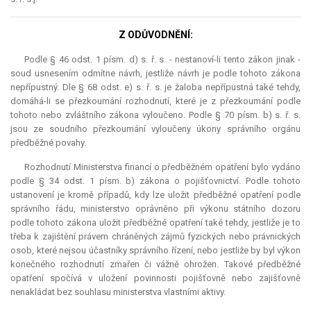
Z ODŮVODNĚNÍ:
Podle § 46 odst. 1 písm. d) s. ř. s. - nestanoví-li tento zákon jinak -
soud usnesením odmítne návrh, jestliže návrh je podle tohoto zákona
nepřípustný. Dle § 68 odst. e) s. ř. s. je žaloba nepřípustná také tehdy,
domáhá-li se přezkoumání rozhodnutí, které je z přezkoumání podle
tohoto nebo zvláštního zákona vyloučeno. Podle § 70 písm. b) s. ř. s.
jsou ze soudního přezkoumání vyloučeny úkony správního orgánu
předběžné povahy.
Rozhodnutí Ministerstva financí o předběžném opatření bylo vydáno
podle § 34 odst. 1 písm. b) zákona o pojišťovnictví. Podle tohoto
ustanovení je kromě případů, kdy lze uložit předběžné opatření podle
správního řádu, ministerstvo oprávněno při výkonu státního dozoru
podle tohoto zákona uložit předběžné opatření také tehdy, jestliže je to
třeba k zajištění právem chráněných zájmů fyzických nebo právnických
osob, které nejsou účastníky správního řízení, nebo jestliže by byl výkon
konečného rozhodnutí zmařen či vážně ohrožen. Takové předběžné
opatření spočívá v uložení povinnosti pojišťovně nebo zajišťovně
nenakládat bez souhlasu ministerstva vlastními aktivy.