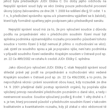
jehož byla předsedkyní JUDr. Eliška C. Do doby jejího odchodu na
Nejvyšší správní soud byly ve věci činěny pouze jednoduché procesní
úkony (výzvy žalovanému ze dne 28. 1. 2003 ke sdělení dle § 51 odst. 1 s.
ř. s., k předložení správního spisu a k písemnému vyjádření se k žalobě),
které byly formálně opatřeny jejím podpisem jako předsedkyně senátu.
Nejvyšší správní soud má za to, že pro vyloučení soudce z důvodu
podílu na projednávání věci v předchozím soudním řízení musí být
splněna podmínka významnějšího rozsahu procesního působení tohoto
soudce v tomto řízení (i když nemusí jít přímo o rozhodování ve věci).
Jak zjistil ze soudního spisu a jak je popsáno výše, není tato podmínka
v případě soudního řízení vedeného Krajským soudem v Ostravě pod sp.
zn. 22 Ca 489/2002 ve vztahu k osobě JUDr. Elišky C. splněna.
Jako důvod pro vyloučení JUDr. Elišky C. však Nejvyšší správní soud
shledal právě její podíl na projednávání a rozhodování věci vedené
Krajským soudem v Ostravě pod sp. zn. 22 Ca 456/2000, a to proto, že
nepochybná věcná i právní souvislost obou kauz, kdy rozsudek ze dne
14. 9. 2001 předjímal další postup správních orgánů, by popírala výše
vyložený princip neovlivnění předchozím poznáním o dané věci, a tedy i
nestrannost soudce. Soudce vyloučený podle § 8 odst. 1 věty druhé s. ř.
s. je ten, který procesně působil v předchozím soudním řízení v takovém
kvalitativním a kvantitativním rozsahu, kdy již získal o věci vědomost té