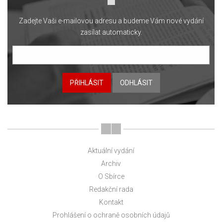
Zadejte Vaši e-mailovou adresu a budeme Vám nové vydání
zasílat automaticky.
PŘIHLÁSIT
ODHLÁSIT
Aktuální vydání
Archiv
O Sbírce
Redakční rada
Kontakt
Prohlášení o ochraně osobních údajů