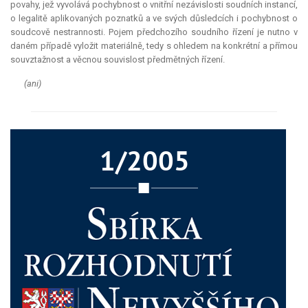
povahy, jež vyvolává pochybnost o vnitřní nezávislosti soudních instancí,
o legalitě aplikovaných poznatků a ve svých důsledcích i pochybnost o
soudcově nestrannosti. Pojem předchozího soudního řízení je nutno v
daném případě vyložit materiálně, tedy s ohledem na konkrétní a přímou
souvztažnost a věcnou souvislost předmětných řízení.
(ani)