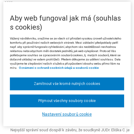
2002.
Dne 20. 5. 2004 vznesl žalobce námitku podjatosti soudkyně JUDr.
Aby web fungoval jak má (souhlas
Elišky C., kterou odůvodnil tak, že jmenovaná soudkyně rozhodla v této
s cookies)
věci jako předsedkyně senátu Krajského soudu v Ostravě. Ten vydal dne
14. 9. 2001 rozsudek sp. zn. 22 Ca 456/2000, který předcházel rozsudku
napadenému kasační stížností.
Vážený návštěvníku, snažíme se ze všech sil přinášet vysokou úroveň uživatelského
komfortu při používání našich webových stránek. Mezi základní předpoklady patří
např. aby správně fungovalo vyhledávání, abychom vás neobtěžovali nevhodnou
Ve svém vyjádření k podané námitce podjatosti uvedla soudkyně
reklamou nebo abychom měli dostatek podnětů, jak web vylepšovat. Proto od Vás
JUDr. Eliška C., že pro její vyloučení z rozhodování ve věci kasační
potřebujeme souhlas se zpracováním souborů cookies, tj. malých souborů, které se
stížnosti podané žalobcem nejsou splněny zákonné podmínky, neboť se
dočasně ukládají ve vašem prohlížeči. Předem děkujeme za udělení souhlasu. Data
využijeme ke zlepšování našich služeb a přizpůsobení obsahu webu přímo Vám na
podílela na projednávání věci v předchozím soudním řízení pouze tím, že
míru.
Oznámení o ochraně osobních údajů a souborů cookie
po podání žaloby (dne 4. 11. 2002) zaslala soudkyně JUDr. H., které byla
věc přidělena k vyřízení, jejím jménem jakožto předsedkyně senátu
žalobci výzvu ve smyslu § 51 odst. 1 s. ř. s. a vyžádala od správního
Zamítnout vše kromě nutných cookies
orgánu správní spis. Všechny další úkony ve věci již soudkyně činila pod
předsednictvím JUDr. J. Ve věci se JUDr. Eliška C. podílela na
Přijmout všechny soubory cookie
projednávání a rozhodování věci v soudním řízení předcházejícím
tomuto řízení, kdy senát Krajského soudu v Ostravě, jehož byla
předsedkyní, zrušil rozhodnutí správního orgánu a věc vrátil k dalšímu
Nastavení souborů cookie
řízení.
Nejvyšší správní soud dospěl k závěru, že soudkyně JUDr. Eliška C. je