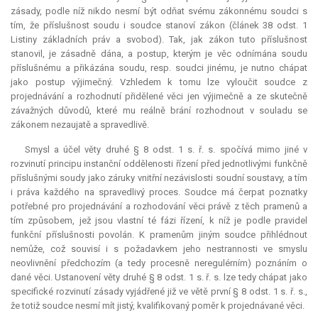
zásady, podle níž nikdo nesmí být odňat svému zákonnému soudci s
tím, že příslušnost soudu i soudce stanoví zákon (článek 38 odst. 1
Listiny základních práv a svobod). Tak, jak zákon tuto příslušnost
stanovil, je zásadně dána, a postup, kterým je věc odnímána soudu
příslušnému a přikázána soudu, resp. soudci jinému, je nutno chápat
jako postup výjimečný. Vzhledem k tomu lze vyloučit soudce z
projednávání a rozhodnutí přidělené věci jen výjimečně a ze skutečně
závažných důvodů, které mu reálně brání rozhodnout v souladu se
zákonem nezaujatě a spravedlivě.
Smysl a účel věty druhé § 8 odst. 1 s. ř. s. spočívá mimo jiné v
rozvinutí principu instanční oddělenosti řízení před jednotlivými funkčně
příslušnými soudy jako záruky vnitřní nezávislosti soudní soustavy, a tím
i práva každého na spravedlivý proces. Soudce má čerpat poznatky
potřebné pro projednávání a rozhodování věci právě z těch pramenů a
tím způsobem, jež jsou vlastní té fázi řízení, k níž je podle pravidel
funkční příslušnosti povolán. K pramenům jiným soudce přihlédnout
nemůže, což souvisí i s požadavkem jeho nestrannosti ve smyslu
neovlivnění předchozím (a tedy procesně neregulérním) poznáním o
dané věci. Ustanovení věty druhé § 8 odst. 1 s. ř. s. lze tedy chápat jako
specifické rozvinutí zásady vyjádřené již ve větě první § 8 odst. 1 s. ř. s.,
že totiž soudce nesmí mít jistý, kvalifikovaný poměr k projednávané věci.