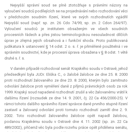
Nejvyšší správní soud se plně ztotožňuje s právními názory na
vyloučení soudců podílejících se na projednávání nebo rozhodování věci
v předchozím soudním řízení, které ve svých rozhodnutích vyjádřil
Nejvyšší soud (např. sp. zn. 26 Cdo 74/99, sp. zn. 2 Cdon 264/97).
Vyloučení soudců je institutem obsaženým ve všech soudních
procesních řádech a přes jistou terminologickou nesouladnost dílčích
úprav je zřejmá jejich obsahová a i funkční shoda. Proto publikovaná
judikatura
k ustanovení § 14 odst. 2 o. s. ř. je přiměřeně použitelná i ve
správním soudnictví, kde je procesní úprava obsažena v § 8 odst. 1 větě
druhé s. ř. s.
V daném případě rozhodoval senát Krajského soudu v Ostravě, jehož
předsedkyní byla JUDr. Eliška C., o žalobě žalobce ze dne 25. 8. 2000
proti rozhodnutí žalovaného ze dne 23. 8. 2000, kterým bylo zamítnuto
odvolání žalobce proti vyměření daně z příjmů právnických osob za rok
1999. Krajský soud napadené rozhodnutí zrušil a věc žalovanému vrátil k
dalšímu řízení (rozsudek ze dne 14. 9. 2001, čj. 22 Ca 456/2000-25). V
rámci tohoto dalšího správního řízení správce daně prvního stupně řízení
zastavil a žalovaný odvolání proti tomuto rozhodnutí zamítl dne 2. 9.
2002. Toto rozhodnutí žalovaného žalobce opět napadl žalobou,
podanou Krajskému soudu v Ostravě dne 4. 11. 2002 (sp. zn. 22 Ca
489/2002), přičemž věc byla podle rozvrhu práce opět přidělena senátu,