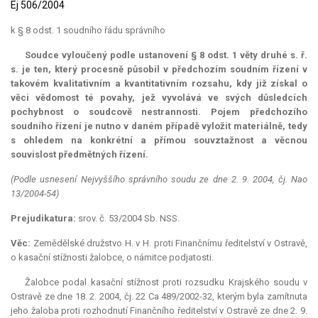
Ej 506/2004
k § 8 odst. 1 soudního řádu správního
Soudce vyloučený podle ustanovení § 8 odst. 1 věty druhé s. ř.
s. je ten, který procesně působil v předchozím soudním řízení v
takovém kvalitativním a kvantitativním rozsahu, kdy již získal o
věci vědomost té povahy, jež vyvolává ve svých důsledcích
pochybnost o soudcově nestrannosti. Pojem předchozího
soudního řízení je nutno v daném případě vyložit materiálně, tedy
s ohledem na konkrétní a přímou souvztažnost a věcnou
souvislost předmětných řízení.
(Podle usnesení Nejvyššího správního soudu ze dne 2. 9. 2004, čj. Nao
13/2004-54)
Prejudikatura:
srov. č. 53/2004 Sb. NSS.
Věc:
Zemědělské družstvo H. v H. proti Finančnímu ředitelství v Ostravě,
o kasační stížnosti žalobce, o námitce podjatosti.
Žalobce podal kasační stížnost proti rozsudku Krajského soudu v
Ostravě ze dne 18. 2. 2004, čj. 22 Ca 489/2002-32, kterým byla zamítnuta
jeho žaloba proti rozhodnutí Finančního ředitelství v Ostravě ze dne 2. 9.