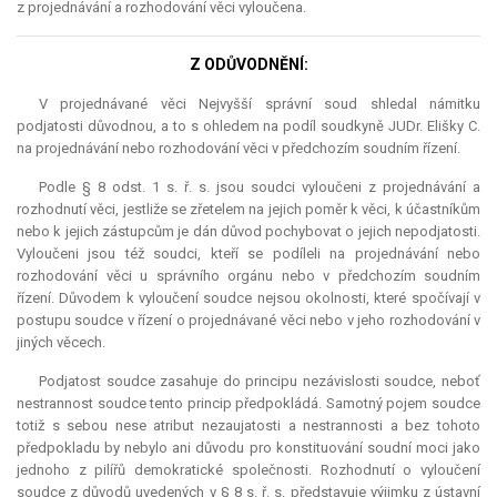
z projednávání a rozhodování věci vyloučena.
Z ODŮVODNĚNÍ:
V projednávané věci Nejvyšší správní soud shledal námitku
podjatosti důvodnou, a to s ohledem na podíl soudkyně JUDr. Elišky C.
na projednávání nebo rozhodování věci v předchozím soudním řízení.
Podle § 8 odst. 1 s. ř. s. jsou soudci vyloučeni z projednávání a
rozhodnutí věci, jestliže se zřetelem na jejich poměr k věci, k účastníkům
nebo k jejich zástupcům je dán důvod pochybovat o jejich nepodjatosti.
Vyloučeni jsou též soudci, kteří se podíleli na projednávání nebo
rozhodování věci u správního orgánu nebo v předchozím soudním
řízení. Důvodem k vyloučení soudce nejsou okolnosti, které spočívají v
postupu soudce v řízení o projednávané věci nebo v jeho rozhodování v
jiných věcech.
Podjatost soudce zasahuje do principu nezávislosti soudce, neboť
nestrannost soudce tento princip předpokládá. Samotný pojem soudce
totiž s sebou nese atribut nezaujatosti a nestrannosti a bez tohoto
předpokladu by nebylo ani důvodu pro konstituování soudní moci jako
jednoho z pilířů demokratické společnosti. Rozhodnutí o vyloučení
soudce z důvodů uvedených v § 8 s. ř. s. představuje výjimku z ústavní