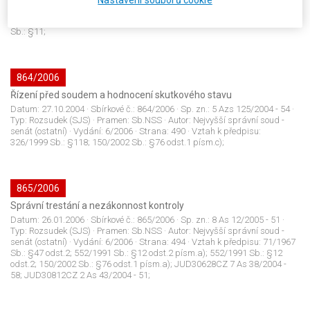
Nastavení souborů cookie
Typ:
Rozsudek (SJS)
· Pramen:
Sb.NSS
· Autor:
Nejvyšší správní soud -
senát (ostatní)
· Vydání:
6/2006
· Strana:
487
· Vztah k předpisu:
10/2000
Sb.: §11;
864/2006
Řízení před soudem a hodnocení skutkového stavu
Datum:
27.10.2004
· Sbírkové č.:
864/2006
· Sp. zn.:
5 Azs 125/2004 - 54
·
Typ:
Rozsudek (SJS)
· Pramen:
Sb.NSS
· Autor:
Nejvyšší správní soud -
senát (ostatní)
· Vydání:
6/2006
· Strana:
490
· Vztah k předpisu:
326/1999 Sb.: §118; 150/2002 Sb.: §76 odst.1 písm.c);
865/2006
Správní trestání a nezákonnost kontroly
Datum:
26.01.2006
· Sbírkové č.:
865/2006
· Sp. zn.:
8 As 12/2005 - 51
·
Typ:
Rozsudek (SJS)
· Pramen:
Sb.NSS
· Autor:
Nejvyšší správní soud -
senát (ostatní)
· Vydání:
6/2006
· Strana:
494
· Vztah k předpisu:
71/1967
Sb.: §47 odst.2; 552/1991 Sb.: §12 odst.2 písm.a); 552/1991 Sb.: §12
odst.2; 150/2002 Sb.: §76 odst.1 písm.a); JUD30628CZ 7 As 38/2004 -
58; JUD30812CZ 2 As 43/2004 - 51;