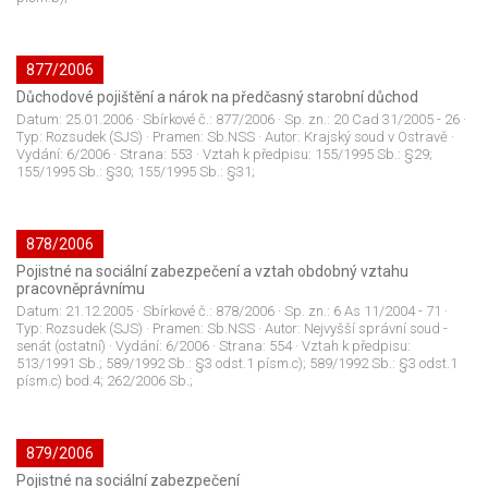
877/2006
Důchodové pojištění a nárok na předčasný starobní důchod
Datum:
25.01.2006
· Sbírkové č.:
877/2006
· Sp. zn.:
20 Cad 31/2005 - 26
·
Typ:
Rozsudek (SJS)
· Pramen:
Sb.NSS
· Autor:
Krajský soud v Ostravě
·
Vydání:
6/2006
· Strana:
553
· Vztah k předpisu:
155/1995 Sb.: §29;
155/1995 Sb.: §30; 155/1995 Sb.: §31;
878/2006
Pojistné na sociální zabezpečení a vztah obdobný vztahu
pracovněprávnímu
Datum:
21.12.2005
· Sbírkové č.:
878/2006
· Sp. zn.:
6 As 11/2004 - 71
·
Typ:
Rozsudek (SJS)
· Pramen:
Sb.NSS
· Autor:
Nejvyšší správní soud -
senát (ostatní)
· Vydání:
6/2006
· Strana:
554
· Vztah k předpisu:
513/1991 Sb.; 589/1992 Sb.: §3 odst.1 písm.c); 589/1992 Sb.: §3 odst.1
písm.c) bod.4; 262/2006 Sb.;
879/2006
Pojistné na sociální zabezpečení