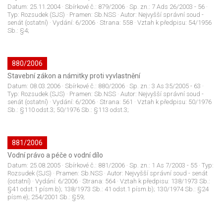
Datum:
25.11.2004
· Sbírkové č.:
879/2006
· Sp. zn.:
7 Ads 26/2003 - 56
·
Typ:
Rozsudek (SJS)
· Pramen:
Sb.NSS
· Autor:
Nejvyšší správní soud -
senát (ostatní)
· Vydání:
6/2006
· Strana:
558
· Vztah k předpisu:
54/1956
Sb.: §4;
880/2006
Stavební zákon a námitky proti vyvlastnění
Datum:
08.03.2006
· Sbírkové č.:
880/2006
· Sp. zn.:
3 As 35/2005 - 63
·
Typ:
Rozsudek (SJS)
· Pramen:
Sb.NSS
· Autor:
Nejvyšší správní soud -
senát (ostatní)
· Vydání:
6/2006
· Strana:
561
· Vztah k předpisu:
50/1976
Sb.: §110 odst.3; 50/1976 Sb.: §113 odst.3;
881/2006
Vodní právo a péče o vodní dílo
Datum:
25.08.2005
· Sbírkové č.:
881/2006
· Sp. zn.:
1 As 7/2003 - 55
· Typ:
Rozsudek (SJS)
· Pramen:
Sb.NSS
· Autor:
Nejvyšší správní soud - senát
(ostatní)
· Vydání:
6/2006
· Strana:
564
· Vztah k předpisu:
138/1973 Sb.:
§41 odst.1 písm.b); 138/1973 Sb.: 41 odst.1 písm.b); 130/1974 Sb.: §24
písm.e); 254/2001 Sb.: §59;