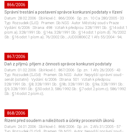
866/2006
Správní trestání a postavení správce konkursní podstaty v řízení
Datum:
28.02.2006
· Sbírkové č.:
866/2006
· Sp. zn.:
10 Ca 280/2005 - 33
·
Typ:
Rozsudek (SJS)
· Pramen:
Sb.NSS
· Autor:
Městský soud v Praze
·
Vydání:
6/2006
· Strana:
498
· Vztah k předpisu:
328/1991 Sb.: §14 odst.1
písm.a); 328/1991 Sb.: §14a; 328/1991 Sb.: §14 odst.1 písm.d); 76/2002
Sb.: §16 odst.1 písm.a); 76/2002 Sb.; JUD30806CZ 1 Afs 55/2004 - 94;
867/2006
Daň z příjmů: příjem z činnosti správce konkursní podstaty
Datum:
01.02.2006
· Sbírkové č.:
867/2006
· Sp. zn.:
1 Afs 26/2005 - 43
·
Typ:
Rozsudek (SJSd)
· Pramen:
Sb.NSS
· Autor:
Nejvyšší správní soud -
senát (ostatní)
· Vydání:
6/2006
· Strana:
501
· Vztah k předpisu:
328/1991 Sb.: §8; 328/1991 Sb.: §9b; 328/1991 Sb.: §9a; 328/1991 Sb.:
§9; 328/1991 Sb.: §50 odst.3; 586/1992 Sb.: §7 odst.2 písm.c); 586/1992
Sb.: §14 odst.2 písm.c);
868/2006
Řízení před soudem a náležitosti a účinky procesních ůkonů
Datum:
24.01.2006
· Sbírkové č.:
868/2006
· Sp. zn.:
2 Afs 31/2005 - 57
·
Typ:
Rozsudek (SJSd)
· Pramen:
Sb.NSS
· Autor:
Nejvyšší správní soud -