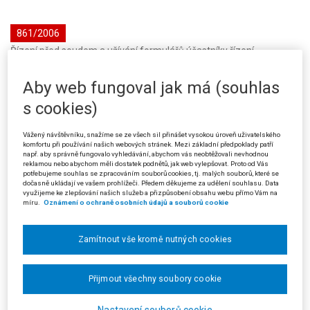
861/2006
Řízení před soudem a užívání formulářů účastníky řízení
Datum:
22.09.2004
· Sbírkové č.:
861/2006
· Sp. zn.:
1 Azs 54/2004 - 43
·
Typ:
Rozsudek (SJS)
· Pramen:
Sb.NSS
· Autor:
Nejvyšší správní soud -
Aby web fungoval jak má (souhlas
senát (ostatní)
· Vydání:
6/2006
· Strana:
484
· Vztah k předpisu:
150/2002 Sb.: §37; 150/2002 Sb.: §47 písm.a); 150/2002 Sb.: §47;
s cookies)
Vážený návštěvníku, snažíme se ze všech sil přinášet vysokou úroveň uživatelského
862/2006
komfortu při používání našich webových stránek. Mezi základní předpoklady patří
např. aby správně fungovalo vyhledávání, abychom vás neobtěžovali nevhodnou
Řízení před soudem a místní příslušnost (věci důchodového
reklamou nebo abychom měli dostatek podnětů, jak web vylepšovat. Proto od Vás
pojištění)
potřebujeme souhlas se zpracováním souborů cookies, tj. malých souborů, které se
dočasně ukládají ve vašem prohlížeči. Předem děkujeme za udělení souhlasu. Data
Datum:
09.11.2004
· Sbírkové č.:
862/2006
· Sp. zn.:
Nad 115/2004 - 21
·
využijeme ke zlepšování našich služeb a přizpůsobení obsahu webu přímo Vám na
Typ:
Usnesení (SJS)
· Pramen:
Sb.NSS
· Autor:
Nejvyšší správní soud -
míru.
Oznámení o ochraně osobních údajů a souborů cookie
senát (ostatní)
· Vydání:
6/2006
· Strana:
486
· Vztah k předpisu:
51/1994
Sb.: §2; 150/2002 Sb.: §7 odst.2; 150/2002 Sb.: §7 odst.3;
Zamítnout vše kromě nutných cookies
863/2006
Přijmout všechny soubory cookie
Řízení před soudem a přezkum rozhodnutí o výši nákladů výkonu
vazby
Datum:
27.01.2006
· Sbírkové č.:
863/2006
· Sp. zn.:
8 Afs 145/2005 - 86
·