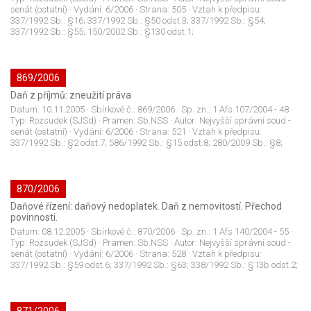
senát (ostatní)
· Vydání:
6/2006
· Strana:
505
· Vztah k předpisu:
337/1992 Sb.: §16; 337/1992 Sb.: §50 odst.3; 337/1992 Sb.: §54;
337/1992 Sb.: §55; 150/2002 Sb.: §130 odst.1;
869/2006
Daň z příjmů: zneužití práva
Datum:
10.11.2005
· Sbírkové č.:
869/2006
· Sp. zn.:
1 Afs 107/2004 - 48
·
Typ:
Rozsudek (SJSd)
· Pramen:
Sb.NSS
· Autor:
Nejvyšší správní soud -
senát (ostatní)
· Vydání:
6/2006
· Strana:
521
· Vztah k předpisu:
337/1992 Sb.: §2 odst.7; 586/1992 Sb.: §15 odst.8; 280/2009 Sb.: §8;
870/2006
Daňové řízení: daňový nedoplatek. Daň z nemovitostí. Přechod
povinnosti.
Datum:
08.12.2005
· Sbírkové č.:
870/2006
· Sp. zn.:
1 Afs 140/2004 - 55
·
Typ:
Rozsudek (SJSd)
· Pramen:
Sb.NSS
· Autor:
Nejvyšší správní soud -
senát (ostatní)
· Vydání:
6/2006
· Strana:
528
· Vztah k předpisu:
337/1992 Sb.: §59 odst.6; 337/1992 Sb.: §63; 338/1992 Sb.: §13b odst.2;