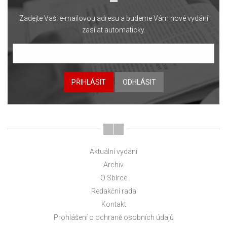
Zadejte Vaši e-mailovou adresu a budeme Vám nové vydání
zasílat automaticky.
PŘIHLÁSIT
ODHLÁSIT
Aktuální vydání
Archiv
O Sbírce
Redakční rada
Kontakt
Prohlášení o ochraně osobních údajů