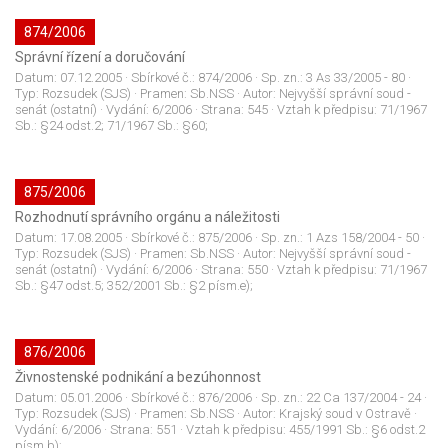
874/2006
Správní řízení a doručování
Datum:
07.12.2005
· Sbírkové č.:
874/2006
· Sp. zn.:
3 As 33/2005 - 80
·
Typ:
Rozsudek (SJS)
· Pramen:
Sb.NSS
· Autor:
Nejvyšší správní soud -
senát (ostatní)
· Vydání:
6/2006
· Strana:
545
· Vztah k předpisu:
71/1967
Sb.: §24 odst.2; 71/1967 Sb.: §60;
875/2006
Rozhodnutí správního orgánu a náležitosti
Datum:
17.08.2005
· Sbírkové č.:
875/2006
· Sp. zn.:
1 Azs 158/2004 - 50
·
Typ:
Rozsudek (SJS)
· Pramen:
Sb.NSS
· Autor:
Nejvyšší správní soud -
senát (ostatní)
· Vydání:
6/2006
· Strana:
550
· Vztah k předpisu:
71/1967
Sb.: §47 odst.5; 352/2001 Sb.: §2 písm.e);
876/2006
Živnostenské podnikání a bezúhonnost
Datum:
05.01.2006
· Sbírkové č.:
876/2006
· Sp. zn.:
22 Ca 137/2004 - 24
·
Typ:
Rozsudek (SJS)
· Pramen:
Sb.NSS
· Autor:
Krajský soud v Ostravě
·
Vydání:
6/2006
· Strana:
551
· Vztah k předpisu:
455/1991 Sb.: §6 odst.2
písm.b);