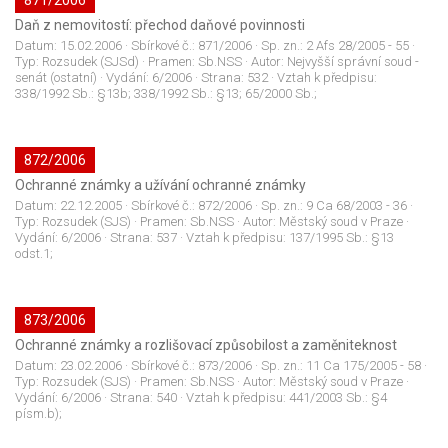
871/2006
Daň z nemovitostí: přechod daňové povinnosti
Datum:
15.02.2006
· Sbírkové č.:
871/2006
· Sp. zn.:
2 Afs 28/2005 - 55
·
Typ:
Rozsudek (SJSd)
· Pramen:
Sb.NSS
· Autor:
Nejvyšší správní soud -
senát (ostatní)
· Vydání:
6/2006
· Strana:
532
· Vztah k předpisu:
338/1992 Sb.: §13b; 338/1992 Sb.: §13; 65/2000 Sb.;
872/2006
Ochranné známky a užívání ochranné známky
Datum:
22.12.2005
· Sbírkové č.:
872/2006
· Sp. zn.:
9 Ca 68/2003 - 36
·
Typ:
Rozsudek (SJS)
· Pramen:
Sb.NSS
· Autor:
Městský soud v Praze
·
Vydání:
6/2006
· Strana:
537
· Vztah k předpisu:
137/1995 Sb.: §13
odst.1;
873/2006
Ochranné známky a rozlišovací způsobilost a zaměniteknost
Datum:
23.02.2006
· Sbírkové č.:
873/2006
· Sp. zn.:
11 Ca 175/2005 - 58
·
Typ:
Rozsudek (SJS)
· Pramen:
Sb.NSS
· Autor:
Městský soud v Praze
·
Vydání:
6/2006
· Strana:
540
· Vztah k předpisu:
441/2003 Sb.: §4
písm.b);