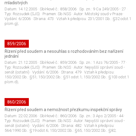
mladistvých
Datum:
14.12.2005
· Sbírkové č.:
858/2006
· Sp. zn.:
9 Ca 249/2005 - 27
·
Typ:
Rozsudek (SJS)
· Pramen:
Sb.NSS
· Autor:
Městský soud v Praze
·
Vydání:
6/2006
· Strana:
473
· Vztah k předpisu:
231/2001 Sb.: §32 odst.1
písm.g);
859/2006
Řízení před soudem a nesouhlas s rozhodováním bez nařízení
jednání
Datum:
21.12.2005
· Sbírkové č.:
859/2006
· Sp. zn.:
1 Azs 76/2005 - 77
·
Typ:
Rozsudek (SJS)
· Pramen:
Sb.NSS
· Autor:
Nejvyšší správní soud -
senát (ostatní)
· Vydání:
6/2006
· Strana:
479
· Vztah k předpisu:
150/2002 Sb.: §51; 150/2002 Sb.: §51 odst.1; 150/2002 Sb.: §103 odst.1
písm.d);
860/2006
Řízení před soudem a nemožnost přezkumu inspekční správy
Datum:
22.02.2006
· Sbírkové č.:
860/2006
· Sp. zn.:
3 Aps 2/2005 - 44
·
Typ:
Rozsudek (SJS)
· Pramen:
Sb.NSS
· Autor:
Nejvyšší správní soud -
senát (ostatní)
· Vydání:
6/2006
· Strana:
482
· Vztah k předpisu:
564/1990 Sb.: §19 odst.6; 150/2002 Sb.: §65; 150/2002 Sb.: §82;