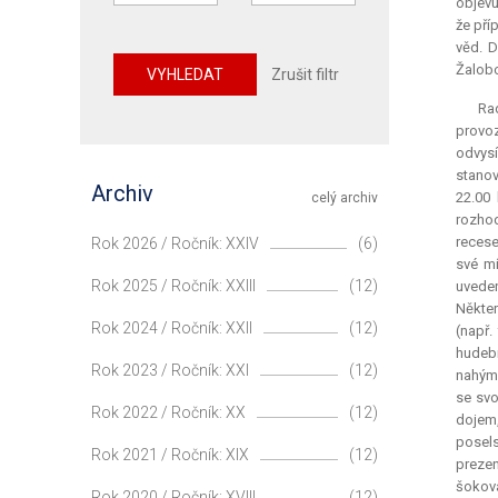
objevu
že pří
věd. D
Žalobc
VYHLEDAT
Zrušit filtr
Rad
provoz
odvysí
stanov
Archiv
22.00 
celý archiv
rozhod
recese
Rok 2026 / Ročník: XXIV
(6)
své mí
Rok 2025 / Ročník: XXIII
(12)
uveden
Někter
Rok 2024 / Ročník: XXII
(12)
(např.
hudebn
Rok 2023 / Ročník: XXI
(12)
nahými
se svo
Rok 2022 / Ročník: XX
(12)
dojem,
posels
Rok 2021 / Ročník: XIX
(12)
prezen
šoková
Rok 2020 / Ročník: XVIII
(12)