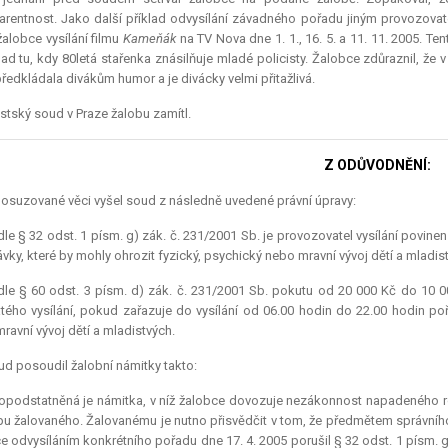
arentnost. Jako další příklad odvysílání závadného pořadu jiným provozovatel
žalobce vysílání filmu
Kameňák
na TV Nova dne 1. 1., 16. 5. a 11. 11. 2005. T
lad tu, kdy 80letá stařenka znásilňuje mladé policisty. Žalobce zdůraznil, že 
předkládala divákům humor a je divácky velmi přitažlivá.
tský soud v Praze žalobu zamítl.
Z ODŮVODNĚNÍ:
osuzované věci vyšel soud z následně uvedené právní úpravy:
le § 32 odst. 1 písm. g) zák. č. 231/2001 Sb. je provozovatel vysílání povin
vky, které by mohly ohrozit fyzický, psychický nebo mravní vývoj dětí a mladis
le § 60 odst. 3 písm. d) zák. č. 231/2001 Sb. pokutu od 20 000 Kč do 10 00
tého vysílání, pokud zařazuje do vysílání od 06.00 hodin do 22.00 hodin poř
ravní vývoj dětí a mladistvých.
d posoudil žalobní námitky takto:
podstatněná je námitka, v níž žalobce dovozuje nezákonnost napadeného ro
u žalovaného. Žalovanému je nutno přisvědčit v tom, že předmětem správního
e odvysíláním konkrétního pořadu dne 17. 4. 2005 porušil § 32 odst. 1 písm. 