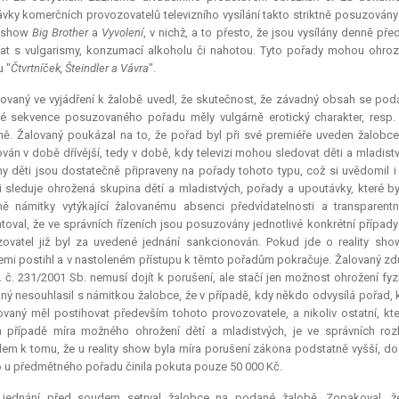
vky komerčních provozovatelů televizního vysílání takto striktně posuzovány 
y show
Big Brother
a
Vyvolení
, v nichž, a to přesto, že jsou vysílány denně p
at s vulgarismy, konzumací alkoholu či nahotou. Tyto pořady mohou ohroz
 "
Čtvrtníček, Šteindler a Vávra
".
ovaný ve vyjádření k žalobě uvedl, že skutečnost, že závadný obsah se pod
é sekvence posuzovaného pořadu měly vulgárně erotický charakter, resp.
ně. Žalovaný poukázal na to, že pořad byl při své premiéře uveden žalobc
ován v době dřívější, tedy v době, kdy televizi mohou sledovat děti a mladistv
y děti jsou dostatečně připraveny na pořady tohoto typu, což si uvědomil
zi sleduje ohrožená skupina dětí a mladistvých, pořady a upoutávky, které by
ě námitky vytýkající žalovanému absenci předvídatelnosti a transparent
toval, že ve správních řízeních jsou posuzovány jednotlivé konkrétní případ
ovatel již byl za uvedené jednání sankcionován. Pokud jde o reality sho
mi postihl a v nastoleném přístupu k těmto pořadům pokračuje. Žalovaný zdůra
. č. 231/2001 Sb. nemusí dojít k porušení, ale stačí jen možnost ohrožení fy
ný nesouhlasil s námitkou žalobce, že v případě, kdy někdo odvysílá pořad, k
ovaný měl postihovat především tohoto provozovatele, a nikoliv ostatní, kte
 případě míra možného ohrožení dětí a mladistvých, je ve správních roz
em k tomu, že u reality show byla míra porušení zákona podstatně vyšší, dos
 u předmětného pořadu činila pokuta pouze 50 000 Kč.
i jednání před soudem setrval žalobce na podané žalobě. Zopakoval, ž