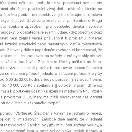
ůstojnost několika osob, které se prezentaci své nahoty
ment ohrožující psychický vývoj dětí a mládeže, kterým se
ho člověka ponížit, nerespektovat jeho důstojnost, doslova
kých či jiných. Závěrečná pointa s nahými Bambini di Praga
tohoto souboru způsobem pro dětského diváka naprosto
o neposkytlo dostatečně
relevantní
údaje, když obecný odkaz
avíc není zřejmá věcná příslušnost k problému, nikterak
á fyzický, psychický nebo mravní vývoj dětí a mladistvých
adu. Žalovaný dále v napadeném rozhodnutí konstatoval, že
a dokonce i jen upoutávek na pořady, které by mohly ohrozit
 beze všeho dodržován. Zejména rodiče by měli mít možnost
vání televize minimálně právě v tomto pevně daném časovém
e se v daném případě jednalo o zařazení pořadu, který by
 od 6.00 do 22.00 hodin, a tedy o porušení § 32 odst. 1 písm.
č do 10 000 000 Kč v souladu s § 60 odst. 3 písm. d) téhož
mu a k postavení účastníka řízení na mediálním trhu. Vzal v
na programu ČT 2, který má nižší sledovanost než ostatní
při dolní hranici zákonného rozpětí.
 pořadu "
Čtvrtníček, Šteindler a Vávra
" se jednalo o recesi,
 dětí či mladistvých. Žalobce dále namítl, že v jednání
t rozhodování. Žalobci byly již v minulosti uloženy pokuty, a
ent
Nesmrtelný život a smrt Mikiho Volka
, avšak pořady a