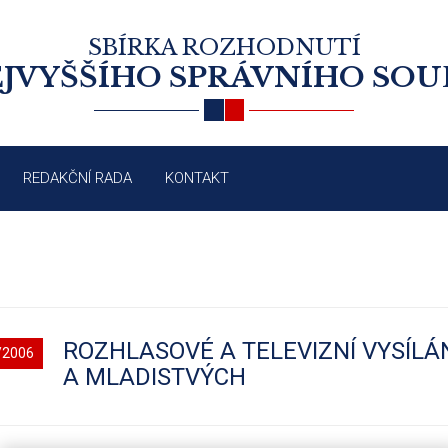
SBÍRKA ROZHODNUTÍ
JVYŠŠÍHO SPRÁVNÍHO SO
REDAKČNÍ RADA
KONTAKT
ROZHLASOVÉ A TELEVIZNÍ VYSÍLÁN
/2006
A MLADISTVÝCH