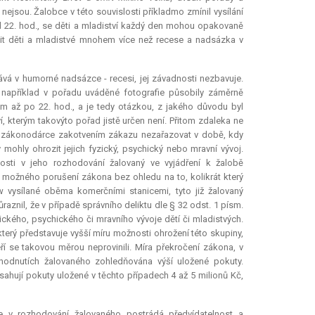
nejsou. Žalobce v této souvislosti příkladmo zmínil vysílání
řed 22. hod., se děti a mladiství každý den mohou opakovaně
it děti a mladistvé mnohem více než recese a nadsázka v
ává v humorné nadsázce - recesi, jej závadnosti nezbavuje.
 například v pořadu uváděné fotografie působily záměrně
em až po 22. hod., a je tedy otázkou, z jakého důvodu byl
í, kterým takovýto pořad jistě určen není. Přitom zdaleka ne
 i zákonodárce zakotvením zákazu nezařazovat v době, kdy
 mohly ohrozit jejich fyzický, psychický nebo mravní vývoj.
nosti v jeho rozhodování žalovaný ve vyjádření k žalobě
y možného porušení zákona bez ohledu na to, kolikrát který
w vysílané oběma komerčními stanicemi, tyto již žalovaný
znil, že v případě správního deliktu dle § 32 odst. 1 písm.
zického, psychického či mravního vývoje dětí či mladistvých.
terý představuje vyšší míru možnosti ohrožení této skupiny,
ří se takovou měrou neprovinili. Míra překročení zákona, v
hodnutích žalovaného zohledňována výší uložené pokuty.
ahují pokuty uložené v těchto případech 4 až 5 milionů Kč,
e v rozhodování žalovaného postrádá předvídatelnost a