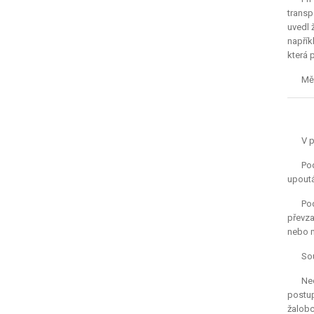
transp
uvedl 
napřík
která 
Měs
V p
Pod
upoutá
Pod
převza
nebo m
Sou
Neo
postup
žalobc