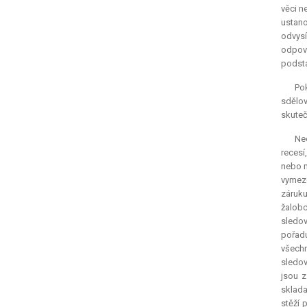
věci n
ustano
odvysí
odpově
podsta
Po
sdělov
skuteč
Neo
recesí
nebo m
vymeze
záruku
žalobc
sledov
pořadu
všechn
sledov
jsou z
sklada
stěží 