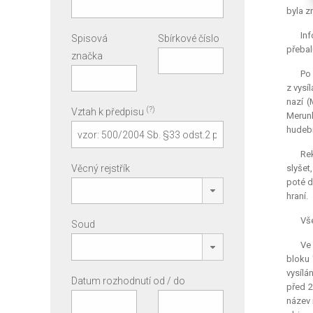
byla z
Inf
Spisová
Sbírkové číslo
přebal
značka
Po 
z vysí
nazí (
(?)
Vztah k předpisu
Merunk
hudebn
Rek
Věcný rejstřík
slyšet
poté d
hraní.
Vše
Soud
Ve 
bloku 
vysílá
Datum rozhodnutí od / do
před 2
název 