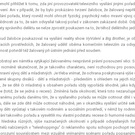
emohl přihlížet k tomu, zda jiní provozovatelé televizního vysílání jinými 
vení. Ani v případě, že by bylo prokázáno tvrzení žalobce, že žalovaný nepřik
lání pořadu, který rovněž mohl ohrozit fyzický, psychický nebo mravní vývoj
dnosti za to, že sám odvysílal takový pořad v zákonem zakázané době. Odpo
ty správního deliktu se nelze zprostit poukazem na to, že téhož deliktního jedn
kud žalobce poukazoval na vysílání reality show
VyVolení
a
Big Brother
, je 
acích prostředcích, že žalovaný udělil oběma komerčním televizím za odvy
nost potvrdil též žalovaný při ústním jednání před soudem.
bstojí ani námitka vytýkající žalovanému nesprávné právní posouzení věci. S
, nicméně skutečnost, že je takového charakteru, není rozhodnou pro posou
ravní vývoj dětí a mladistvých. Je třeba vnímat, že ochrana poskytovaná vý
né skupiny diváků - dětí a mladistvých - především s ohledem na jejich níz
, že se dítě či mladistvý s obsahem pořadu vždy vypořádá shodně, jako kd
e (totiž, že se jedná o recesi). Zmíněná řada okolností, která toto nezaruču
anému pořadu danému tím, že u vysílaného pořadu se může ocitnout dítě i v
, dále se zde dítě může ocitnout náhodně, jen v okamžiku vysílání určité se
y děti vyrůstají v takovém rodinném a sociálním prostředí, v němž by rodinní p
ání takového pořadu a vysvětlili mu vlastní podstatu recese či humorné nads
 hlediska různých, výše naznačených okolností v případě odvysílaných fo
telů nabízených v "teleshoppingu" či reklamního spotu schopni pochopit rece
porozumí souvislostem mezi vizuálně vnímanými scénami pořadu popsanými