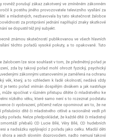
pořady rovněž porušují zákaz zakotvený ve zmíněném zákonném
ročil k postihu jiného provozovatele televizního vysílání za
 dětí a mladistvých, nezbavovala by tato skutečnost žalobce
vědnosti za protiprávní jednání naplňující znaky skutkové
ání se dopustil též jiný subjekt.
obecně známou skutečností publikovanou ve všech hlavních
sílání těchto pořadů vysoké pokuty, a to opakovaně. Tuto
e žalobcem lze sice souhlasit v tom, že předmětný pořad je
zení, zda by takový pořad mohl ohrozit fyzický, psychický
še uvedenými zákonnými ustanoveními je zaměřená na ochranu
ký věk, který, a to vzhledem k řadě okolností, nedává vždy
yž je tento pořad vnímán dospělým divákem a jak nastiňuje
je, může spočívat v různém přístupu dítěte či mladistvého ke
elmi nízkého věku, které samo není s to rozeznat podstatu
kvence či vyobrazení, přičemž nelze opominout ani to, že ne
říslušníci dítě či mladistvého citlivě a racionálně vedli při
ázky pořadu. Nelze předpokládat, že každé dítě či mladistvý
tomontáží přebalů CD Lucie Bílé, Věry Bílé, CD hudebních
si a nadsázku vyplývající z pořadu jako celku. Mladší děti
 shora a jejich slovním doprovodem, nadto nemusí takový