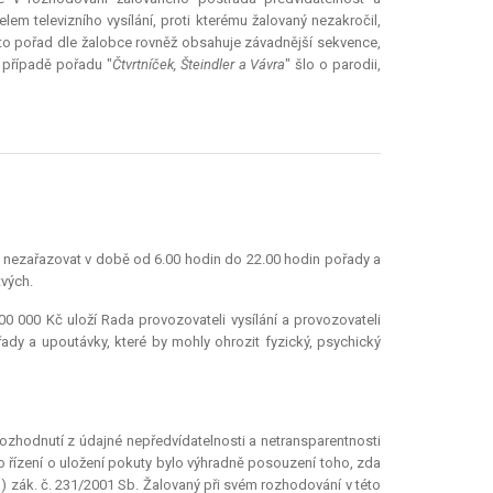
em televizního vysílání, proti kterému žalovaný nezakročil,
ento pořad dle žalobce rovněž obsahuje závadnější sekvence,
v případě pořadu "
Čtvrtníček, Šteindler a Vávra
" šlo o parodii,
en nezařazovat v době od 6.00 hodin do 22.00 hodin pořady a
tvých.
0 000 Kč uloží Rada provozovateli vysílání a provozovateli
ady a upoutávky, které by mohly ohrozit fyzický, psychický
zhodnutí z údajné nepředvídatelnosti a netransparentnosti
 řízení o uložení pokuty bylo výhradně posouzení toho, zda
g) zák. č. 231/2001 Sb. Žalovaný při svém rozhodování v této