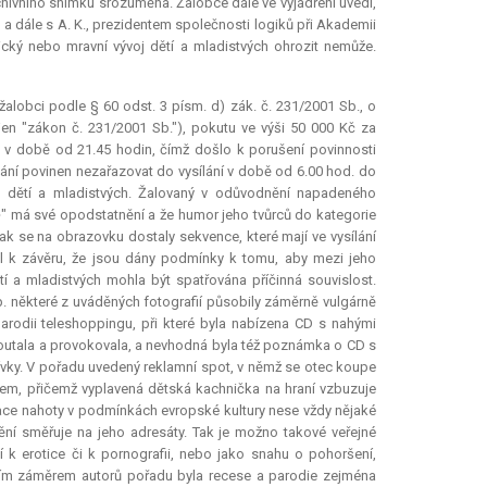
archivního snímku srozuměna. Žalobce dále ve vyjádření uvedl,
 a dále s A. K., prezidentem společnosti logiků při Akademii
hický nebo mravní vývoj dětí a mladistvých ohrozit nemůže.
 žalobci podle § 60 odst. 3 písm. d) zák. č. 231/2001 Sb., o
jen "zákon č. 231/2001 Sb."), pokutu ve výši 50 000 Kč za
 v době od 21.45 hodin, čímž došlo k porušení povinnosti
lání povinen nezařazovat do vysílání v době od 6.00 hod. do
oj dětí a mladistvých. Žalovaný v odůvodnění napadeného
e
" má své opodstatnění a že humor jeho tvůrců do kategorie
tak se na obrazovku dostaly sekvence, které mají ve vysílání
l k závěru, že jsou dány podmínky k tomu, aby mezi jeho
a mladistvých mohla být spatřována příčinná souvislost.
. některé z uváděných fotografií působily záměrně vulgárně
arodii teleshoppingu, při které byla nabízena CD s nahými
upoutala a provokovala, a nevhodná byla též poznámka o CD s
 dívky. V pořadu uvedený reklamní spot, v němž se otec koupe
cem, přičemž vyplavená dětská kachnička na hraní vzbuzuje
tace nahoty v podmínkách evropské kultury nese vždy nějaké
nění směřuje na jeho adresáty. Tak je možno takové veřejné
í k erotice či k pornografii, nebo jako snahu o pohoršení,
rním záměrem autorů pořadu byla recese a parodie zejména