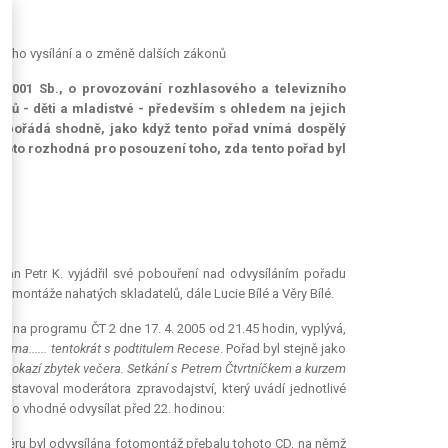
zního vysílání a o změně dalších zákonů
/2001 Sb., o provozování rozhlasového a televizního
ů - děti a mladistvé - především s ohledem na jejich
vypořádá shodně, jako když tento pořad vnímá dospělý
 proto rozhodná pro posouzení toho, zda tento pořad byl
 pan Petr K. vyjádřil své pobouření nad odvysíláním pořadu
í montáže nahatých skladatelů, dále Lucie Bílé a Věry Bílé.
em na programu ČT 2 dne 17. 4. 2005 od 21.45 hodin, vyplývá,
téma...... tentokrát s podtitulem Recese
. Pořad byl stejně jako
m pokazí zbytek večera. Setkání s Petrem Čtvrtníčkem a kurzem
edstavoval moderátora zpravodajství, který uvádí jednotlivé
bylo vhodné odvysílat před 22. hodinou:
áběru byl odvysílána fotomontáž přebalu tohoto CD, na němž