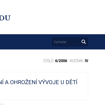
UDU
ČÍSLO:
6/2006
· ROČNÍK:
IV
Í A OHROŽENÍ VÝVOJE U DĚTÍ