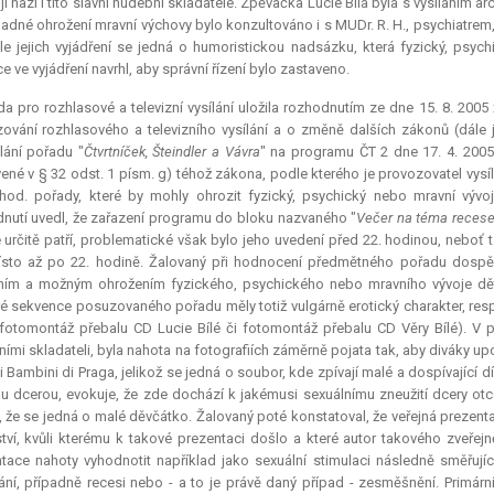
jí nazí i tito slavní hudební skladatelé. Zpěvačka Lucie Bílá byla s vysíláním 
padné ohrožení mravní výchovy bylo konzultováno i s MUDr. R. H., psychiatrem,
le jejich vyjádření se jedná o humoristickou nadsázku, která fyzický, psyc
e ve vyjádření navrhl, aby správní řízení bylo zastaveno.
a pro rozhlasové a televizní vysílání uložila rozhodnutím ze dne 15. 8. 2005
ování rozhlasového a televizního vysílání a o změně dalších zákonů (dále 
lání pořadu "
Čtvrtníček, Šteindler a Vávra
" na programu ČT 2 dne 17. 4. 2005
ené v § 32 odst. 1 písm. g) téhož zákona, podle kterého je provozovatel vysí
hod. pořady, které by mohly ohrozit fyzický, psychický nebo mravní výv
nutí uvedl, že zařazení programu do bloku nazvaného "
Večer na téma reces
 určitě patří, problematické však bylo jeho uvedení před 22. hodinou, neboť 
sto až po 22. hodině. Žalovaný při hodnocení předmětného pořadu dospě
ím a možným ohrožením fyzického, psychického nebo mravního vývoje dětí 
é sekvence posuzovaného pořadu měly totiž vulgárně erotický charakter, resp
 fotomontáž přebalu CD Lucie Bílé či fotomontáž přebalu CD Věry Bílé). V p
ími skladateli, byla nahota na fotografiích záměrně pojata tak, aby diváky 
 Bambini di Praga, jelikož se jedná o soubor, kde zpívají malé a dospívající
u dcerou, evokuje, že zde dochází k jakémusi sexuálnímu zneužití dcery ot
 že se jedná o malé děvčátko. Žalovaný poté konstatoval, že veřejná prezen
tví, kvůli kterému k takové prezentaci došlo a které autor takového zveřej
tace nahoty vyhodnotit například jako sexuální stimulaci následně směřujíc
ní, případně recesi nebo - a to je právě daný případ - zesměšnění. Primá