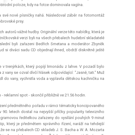
orodní poloze, kdy na fotce dominovala vagína.
ila své nové písničky nahá. Následoval záběr na fotomontáž
obrovské prsy.
autorů vážné hudby. Originální verze této nabídky, která je
níčkovské verzi byli na všech přebalech hudební skladatelé
poslední byli zařazeni Bedřich Smetana a moderátor Zbyněk
 si diváci sadu CD objednají ihned, obdrží diskrétně ještě
 trenýrkách, který popíjí limonádu z lahve. V pozadí bylo
 z vany se ozval dívčí hlásek odpovídající: "Jasně, tati." Muž
edl do vany, vychrstla voda a vyplavila dětskou kachničku na
 reklamní spot - skončil přibližně ve 21.56 hodin.
zařazení předmětného pořadu v rámci tématicky koncipovaného
90. letech dostal na nejvyšší příčky popularity televizního
ogramovou ředitelkou zařazeny do vysílání pouhých 9 minut
ip, který je předmětem správního řízení, naráží na tehdejší
akže se na přebalech CD skladeb J. S. Bacha a W. A. Mozarta