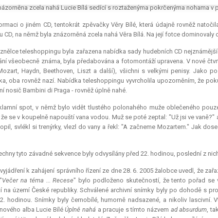
názorněna zcela nahá Lucie Bílá sedící s roztaženýma pokrčenýma nohama v p
ormaci o jiném CD, tentokrát zpěvačky Věry Bílé, která údajně rovněž natoč
u CD, na němž byla znázorněná zcela nahá Věra Bílá. Na její fotce dominovaly 
znělce teleshoppingu byla zařazena nabídka sady hudebních CD nejznámějších 
lání všeobecně známa, byla předabována a fotomontáží upravena. V nové čtvrt
Mozart, Haydn, Beethoven, Liszt a další), všichni s velkými penisy. Jako 
a, oba rovněž nazí. Nabídka teleshoppingu vyvrcholila upozorněním, že pokud
í nosič Bambini di Praga - rovněž úplně nahé.
lamní spot, v němž bylo vidět tlustého polonahého muže oblečeného pouze v
, že se v koupelně napouští vana vodou. Muž se poté zeptal: "Už jsi ve vaně?" a
opil, svlékl si trenýrky, vlezl do vany a řekl: "A začneme Mozartem." Jak dos
chny tyto závadné sekvence byly odvysílány před 22. hodinou, poslední z nich -
vyjádření k zahájení správního řízení ze dne 28. 6. 2005 žalobce uvedl, že 
"
Večer na téma ... Recese
" bylo podloženo skutečností, že tento pořad se v 
ní na území České republiky. Schválené archivní snímky byly po dohodě s pr
2. hodinou. Snímky byly černobílé, humorně nadsazené, a nikoliv lascivní. Vt
nového alba Lucie Bílé
Úplně nahá
a pracuje s tímto názvem
ad absurdum
, t