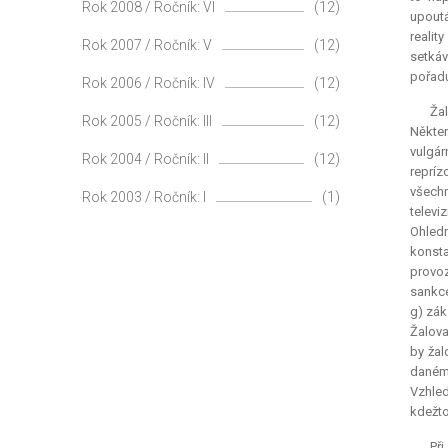
Rok 2008 / Ročník: VI
(12)
upoutá
realit
Rok 2007 / Ročník: V
(12)
setkáv
pořadu
Rok 2006 / Ročník: IV
(12)
Žal
Rok 2005 / Ročník: III
(12)
Někter
vulgár
Rok 2004 / Ročník: II
(12)
repríz
všechn
Rok 2003 / Ročník: I
(1)
televi
Ohledn
konsta
provoz
sankce
g) zák
Žalova
by žal
daném
Vzhled
kdežto
Př