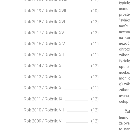
typick
nemohl
Rok 2019 / Ročník: XVII
(10)
prost
"svlék
Rok 2018 / Ročník: XVI
(12)
navíc
nevhod
Rok 2017 / Ročník: XV
(12)
na kon
nezdův
Rok 2016 / Ročník: XIV
(11)
ohrozi
Rok 2015 / Ročník: XIII
(11)
zákono
fyzick
Rok 2014 / Ročník: XII
(12)
spoleh
úseku.
Rok 2013 / Ročník: XI
(12)
mohl o
g) zák
Rok 2012 / Ročník: X
(11)
zákona
úvahu,
Rok 2011 / Ročník: IX
(12)
celopl
Rok 2010 / Ročník: VIII
(12)
Ža
humorn
Rok 2009 / Ročník: VII
(12)
žalova
to nap