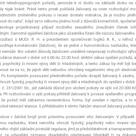
ých teleshoppingových pořadů, jenomže k ní došlo na základě útoku na d
y nijak bránit. Právě tento prvek pokládá žalovaný za onen rozhodující mo
řednictvím zmíněného pokusu o recesi dostalo
instrukce
, že je možno jiné
nout do naha", když se to někomu jinému hodí z důvodů komerčních, společens
 evokuje projednávaný případ možného sexuálního zneužívání členek 
ným. Samotné vyjádření žalobce jako účastníka řízení dle názoru žalovanéh
zultaci s MUDr. R. H. a prezidentem společnosti logiků A. K., u něhož n
odňuje konstatování (žalobce), že se jedná o humoristickou nadsázku, kter
t nemůže. Ani ostatní důvody žalobcem uváděné nevyvracejí rozhodující výhr
dárce stanovil v době od 6.00 do 22.00 hod. striktní zákaz vysílání pořadů, 
ý, psychický či mravní vývoj dětí či mladistvých, a tento zákaz by měl být
nout se na to, že jejich děti nebudou ohroženy negativními vlivy při sledo
 Po komplexním posouzení předmětného pořadu dospěl žalovaný k závěru, ž
hrozit fyzický, psychický či mravní vývoj dětí a mladistvých do vysílání v době
. č. 231/2001 Sb., jež zakládá důvod pro uložení pokuty ve výši od 20 000 K
. Při rozhodování o výši pokuty přihlédl žalovaný k povaze vysílaného progra
 že pořad měl zábavnou recesistickou formu, byl uveden v repríze, a to 
ošné televizní stanice. S přihlédnutím k těmto faktům stanovil žalovaný pokutu 
lobce v žalobě brojil proti právnímu posouzení věci žalovaným. V případě
ou nadsázku, která nemohla ohrozit fyzický, psychický nebo mravní vývoj
ného chybí základní postulát regulace, jímž je předvídatelnost a transparentnos
ř. za odvysílání záznamu divadelního představení
Obrázkáři
či za dokum