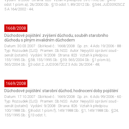
odst.1 písm.a); 26/2000 Sb.: §13 odst.1; 89/2012 Sb.: §544; JUD30925CZ
5 A 164/2002 - 44;
1668/2008
Důchodové pojištění: zvýšení důchodu; souběh starobního
důchodu s plným invalidním důchodem
Datum:
30.03.2007
· Sbírkové č.:
1668/2008
· Sp. zn.:
4 Ads 19/2006 - 88
·
Typ:
Rozsudek (SJS)
· Pramen:
Sb.NSS
· Autor:
Nejvyšší správní soud -
senát (ostatní)
· Vydání:
9/2008
· Strana:
823
· Vztah k předpisu:
155/1995 Sb.: §58; 155/1995 Sb.: §59; 565/2004 Sb.: §1 písm.b);
565/2004 Sb.: §3 odst.2; JUD30672CZ 3 Ads 26/2004 - 48;
1669/2008
Důchodové pojištění: starobní důchod; hodnocení doby pojištění
Datum:
17.10.2007
· Sbírkové č.:
1669/2008
· Sp. zn.:
6 Ads 99/2006 - 60
·
Typ:
Rozsudek (SJS)
· Pramen:
Sb.NSS
· Autor:
Nejvyšší správní soud -
senát (ostatní)
· Vydání:
9/2008
· Strana:
826
· Vztah k předpisu:
100/1988 Sb.: §8 odst.1 písm.f); 149/1988 Sb.: §1; 149/1988 Sb.: §24;
155/1995 Sb.: §13 odst.1;