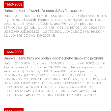
1663/2008
Daňové řízení: důkazní břemeno daňového subjektu
Datum:
08.11.2007
· Sbírkové č.:
1663/2008
· Sp. zn.:
5 Afs 172/2006 - 115
· Typ:
Rozsudek (SJSd)
· Pramen:
Sb.NSS
· Autor:
Nejvyšší správní soud -
senát (ostatní)
· Vydání:
9/2008
· Strana:
793
· Vztah k předpisu:
337/1992 Sb.: §31 odst.9; JUD112814CZ I. ÚS 187/05; JUD125066CZ IV.
ÚS 323/99; JUD26052CZ II. ÚS 750/2000; JUD42426CZ 5 Afs 86/2004 -
66; JUD43961CZ 2 Afs 139/2005 - 83;
1664/2008
Daňové řízení: lhůty pro podání dodatečného daňového přiznání
Datum:
24.10.2007
· Sbírkové č.:
1664/2008
· Sp. zn.:
2 Afs 109/2005 - 56
·
Typ:
Rozsudek (SJSd)
· Pramen:
Sb.NSS
· Autor:
Nejvyšší správní soud -
senát (ostatní)
· Vydání:
9/2008
· Strana:
800
· Vztah k předpisu:
337/1992 Sb.: §47; 337/1992 Sb.: §47 odst.1; 588/1992 Sb.: §38a;
588/1992 Sb.; 208/1997 Sb.; JUD32895CZ IV. ÚS 666/02; JUD31979CZ II.
ÚS 485/98; JUD32143CZ I. ÚS 129/2000; JUD32230CZ Pl. ÚS 33/2000;
JUD26286CZ 5 A 116/2001 - 46; JUD30669CZ 7 A 72/2001 - 53;
JUD30885CZ 1 Afs 86/2004 - 54; JUD30782CZ 2 Afs 24/2005 - 44;
JUD38986CZ 8 Afs 111/2005 - 106; JUD38980CZ 2 Afs 176/2006;