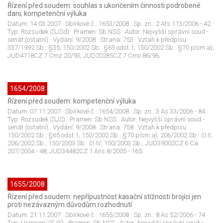
Řízení před soudem: souhlas s ukončením činnosti podrobené
dani; kompetenční výluka
Datum:
14.03.2007
· Sbírkové č.:
1653/2008
· Sp. zn.:
2 Afs 113/2006 - 42
·
Typ:
Rozsudek (SJSd)
· Pramen:
Sb.NSS
· Autor:
Nejvyšší správní soud -
senát (ostatní)
· Vydání:
9/2008
· Strana:
753
· Vztah k předpisu:
337/1992 Sb.: §35; 150/2002 Sb.: §65 odst.1; 150/2002 Sb.: §70 písm.a);
JUD4718CZ 7 Cmz 20/93; JUD20285CZ 7 Cmo 86/96;
1654/2008
Řízení před soudem: kompetenční výluka
Datum:
07.11.2007
· Sbírkové č.:
1654/2008
· Sp. zn.:
3 As 33/2006 - 84
·
Typ:
Rozsudek (SJS)
· Pramen:
Sb.NSS
· Autor:
Nejvyšší správní soud -
senát (ostatní)
· Vydání:
9/2008
· Strana:
758
· Vztah k předpisu:
150/2002 Sb.: §65 odst.1; 150/2002 Sb.: §70 písm.a); 206/2002 Sb.: čl.II;
206/2002 Sb.; 150/2003 Sb.: čl.IV; 150/2003 Sb.; JUD39002CZ 6 Ca
207/2004 - 48; JUD34482CZ 1 Ans 8/2005 - 165;
1655/2008
Řízení před soudem: nepřípustnost kasační stížnosti brojící jen
proti nezávazným důvodům rozhodnutí
Datum:
21.11.2007
· Sbírkové č.:
1655/2008
· Sp. zn.:
8 As 52/2006 - 74
·
Typ:
Usnesení (SJS)
· Pramen:
Sb.NSS
· Autor:
Nejvyšší správní soud -