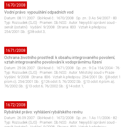
1670/2008
Vodní právo: vypouštění odpadních vod
Datum:
08.11.2007
· Sbírkové č.:
1670/2008
· Sp. zn.:
3 As 54/2007 - 83
·
Typ:
Rozsudek (SJS)
· Pramen:
Sb.NSS
· Autor:
Nejvyšší správní soud -
senát (ostatní)
· Vydání:
9/2008
· Strana:
833
· Vztah k předpisu:
254/2001 Sb.: §38 odst.3;
1671/2008
Ochrana životního prostředí: k obsahu integrovaného povolení;
vztah integrovaného povolování k vodoprávnímu řízení
Datum:
29.06.2007
· Sbírkové č.:
1671/2008
· Sp. zn.:
9 Ca 154/2004 - 76
·
Typ:
Rozsudek (SJS)
· Pramen:
Sb.NSS
· Autor:
Městský soud v Praze
·
Vydání:
9/2008
· Strana:
836
· Vztah k předpisu:
254/2001 Sb.: §8 odst.1
písm.c); 254/2001 Sb.: §126 odst.5; 76/2002 Sb.: §13 odst.4 písm.a);
76/2002 Sb.: §13 odst.6; 76/2002 Sb.: §14 odst.1;
1672/2008
Rybářské právo: vyhlášení rybářského revíru
Datum:
26.09.2007
· Sbírkové č.:
1672/2008
· Sp. zn.:
1 As 11/2006 - 82
·
Typ:
Rozsudek (SJS)
· Pramen:
Sb.NSS
· Autor:
Nejvyšší správní soud -
senát (ostatní)
· Vydání:
9/2008
· Strana:
839
· Vztah k předpisu: