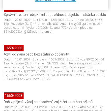
Nastavení souborů cookie
1658/2008
Správní trestání: objektivní odpovědnost; objektivní stránka deliktu
Datum:
22.03.2007
· Sbírkové č.:
1658/2008
· Sp. zn.:
4 As 28/2006 - 65
·
Typ:
Rozsudek (SJS)
· Pramen:
Sb.NSS
· Autor:
Nejvyšší správní soud -
senát (ostatní)
· Vydání:
9/2008
· Strana:
772
· Vztah k předpisu:
361/2000 Sb.: §125 odst.1 písm.a);
1659/2008
Azyl: ochrana osob bez státního občanství
Datum:
10.01.2007
· Sbírkové č.:
1659/2008
· Sp. zn.:
6 Azs 80/2006 - 64
·
Typ:
Rozsudek (SJS)
· Pramen:
Sb.NSS
· Autor:
Nejvyšší správní soud -
senát (ostatní)
· Vydání:
9/2008
· Strana:
776
· Vztah k předpisu:
325/1999 Sb.: §12; 325/1999 Sb.: §12 písm.b); JUD20039CZ 5 A 517/96 -
39; JUD40385CZ 5 Azs 25/2003 - 94; JUD30814CZ 2 Azs 343/2004 - 56;
JUD44498CZ 2 Azs 75/2005 - 75;
1660/2008
Daň z příjmů: výdaj na dosažení, zajištění a udržení příjmů
Datum:
20.12.2006
· Sbírkové č.:
1660/2008
· Sp. zn.:
2 Afs 39/2006 - 75
·
Typ:
Rozsudek (SJSd)
· Pramen:
Sb.NSS
· Autor:
Nejvyšší správní soud -