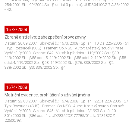
254/2001 Sb.; 99/2004 Sb.: §4 odst.3 písm.b); JUD30410CZ 7 A 33/2002
- 42;
1673/2008
Zbraně a střelivo: zabezpečení provozovny
Datum:
20.09.2007
· Sbírkové č.:
1673/2008
· Sp. zn.:
10 Ca 225/2005 - 51
· Typ:
Rozsudek (SJS)
· Pramen:
Sb.NSS
· Autor:
Městský soud v Praze
·
Vydání:
9/2008
· Strana:
842
· Vztah k předpisu:
119/2002 Sb.: §39;
119/2002 Sb.: §58 odst.5; 119/2002 Sb.: §58 odst.2; 119/2002 Sb.: §58
odst.4; 119/2002 Sb.: §58; 119/2002 Sb.: §76; 338/2002 Sb.: §2;
338/2002 Sb.: §3; 338/2002 Sb.: §4;
1674/2008
Matriční evidence: prohlášení o užívání jména
Datum:
23.08.2007
· Sbírkové č.:
1674/2008
· Sp. zn.:
22Ca 223/2006 - 27
·
Typ:
Rozsudek (SJS)
· Pramen:
Sb.NSS
· Autor:
Krajský soud v Ostravě
·
Vydání:
9/2008
· Strana:
845
· Vztah k předpisu:
2/1993 Sb.: čl.10;
301/2000 Sb.: §86 odst.1; JUD28352CZ 77785/01; JUD28182CZ
22500/93;