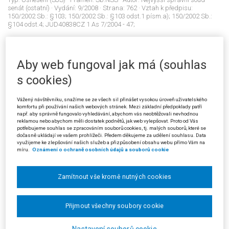
senát (ostatní)
· Vydání:
9/2008
· Strana:
762
· Vztah k předpisu:
150/2002 Sb.: §103; 150/2002 Sb.: §103 odst.1 písm.a); 150/2002 Sb.:
§104 odst.4; JUD40838CZ 1 As 7/2004 - 47;
1656/2008
Aby web fungoval jak má (souhlas
Správní řízení: doručování; řízení před soudem: kompetenční
s cookies)
výluka
Datum:
21.03.2007
· Sbírkové č.:
1656/2008
· Sp. zn.:
5 Ca 192/2004 - 114
· Typ:
Usnesení (SJS)
· Pramen:
Sb.NSS
· Autor:
Městský soud v Praze
·
Vážený návštěvníku, snažíme se ze všech sil přinášet vysokou úroveň uživatelského
Vydání:
9/2008
· Strana:
765
· Vztah k předpisu:
334/1991 Sb.: §106;
komfortu při používání našich webových stránek. Mezi základní předpoklady patří
519/1991 Sb.: čl.III; 150/2002 Sb.: §46 odst.1 písm.d); JUD26348CZ 5 A
např. aby správně fungovalo vyhledávání, abychom vás neobtěžovali nevhodnou
reklamou nebo abychom měli dostatek podnětů, jak web vylepšovat. Proto od Vás
150/2001;
potřebujeme souhlas se zpracováním souborů cookies, tj. malých souborů, které se
dočasně ukládají ve vašem prohlížeči. Předem děkujeme za udělení souhlasu. Data
využijeme ke zlepšování našich služeb a přizpůsobení obsahu webu přímo Vám na
míru.
Oznámení o ochraně osobních údajů a souborů cookie
1657/2008
Stavební řízení: účastenství v řízení
Zamítnout vše kromě nutných cookies
Datum:
19.05.2008
· Sbírkové č.:
1657/2008
· Sp. zn.:
2 As 8/2008 - 39
·
Typ:
Rozsudek (SJS)
· Pramen:
Sb.NSS
· Autor:
Nejvyšší správní soud -
senát (ostatní)
· Vydání:
9/2008
· Strana:
768
· Vztah k předpisu:
50/1976
Sb.: §59 odst.1 písm.b); 50/1976 Sb.: §139 písm.f); 500/2004 Sb.: §28
Přijmout všechny soubory cookie
odst.1; JUD38873CZ 2 As 53/2006 - 79; JUD38892CZ 3 As 74/2006 - 61;