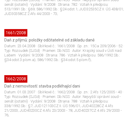
senát (ostatní)
· Vydání:
9/2008
· Strana:
782
· Vztah k předpisu:
513/1991 Sb.: §69; 586/1992 Sb.: §24 odst.1; JUD32535CZ II. ÚS 438/01;
JUD30358CZ 2 Afs 44/2003 - 73;
1661/2008
Daň z příjmů: položky odčitatelné od základu daně
Datum:
23.04.2008
· Sbírkové č.:
1661/2008
· Sp. zn.:
15Ca 209/2006 - 52
·
Typ:
Rozsudek (SJSd)
· Pramen:
Sb.NSS
· Autor:
Krajský soud v Ústí nad
Labem
· Vydání:
9/2008
· Strana:
786
· Vztah k předpisu:
586/1992 Sb.:
§34 odst.3 písm.a); 586/1992 Sb.: §34 odst.5 písm.f);
1662/2008
Daň z nemovitostí: stavba podléhající dani
Datum:
01.03.2007
· Sbírkové č.:
1662/2008
· Sp. zn.:
2 Afs 125/2005 - 40
·
Typ:
Rozsudek (SJSd)
· Pramen:
Sb.NSS
· Autor:
Nejvyšší správní soud -
senát (ostatní)
· Vydání:
9/2008
· Strana:
788
· Vztah k předpisu:
338/1992 Sb.: §7; JUD121103CZ II. ÚS 596/01; JUD40228CZ 4 Afs
21/2003; JUD40230CZ 4 Afs 23/2003 - 78; JUD40237CZ 4 Afs 29/2003 -
76;