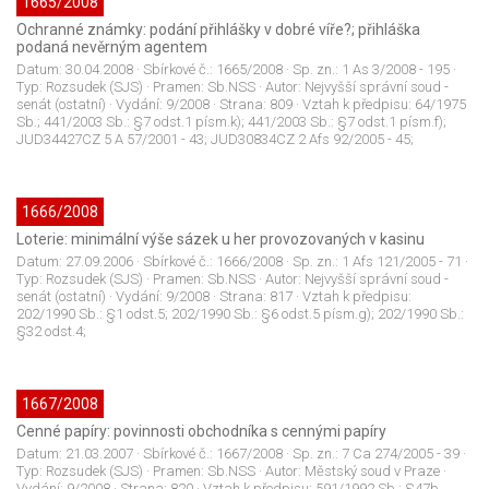
1665/2008
Ochranné známky: podání přihlášky v dobré víře?; přihláška
podaná nevěrným agentem
Datum:
30.04.2008
· Sbírkové č.:
1665/2008
· Sp. zn.:
1 As 3/2008 - 195
·
Typ:
Rozsudek (SJS)
· Pramen:
Sb.NSS
· Autor:
Nejvyšší správní soud -
senát (ostatní)
· Vydání:
9/2008
· Strana:
809
· Vztah k předpisu:
64/1975
Sb.; 441/2003 Sb.: §7 odst.1 písm.k); 441/2003 Sb.: §7 odst.1 písm.f);
JUD34427CZ 5 A 57/2001 - 43; JUD30834CZ 2 Afs 92/2005 - 45;
1666/2008
Loterie: minimální výše sázek u her provozovaných v kasinu
Datum:
27.09.2006
· Sbírkové č.:
1666/2008
· Sp. zn.:
1 Afs 121/2005 - 71
·
Typ:
Rozsudek (SJS)
· Pramen:
Sb.NSS
· Autor:
Nejvyšší správní soud -
senát (ostatní)
· Vydání:
9/2008
· Strana:
817
· Vztah k předpisu:
202/1990 Sb.: §1 odst.5; 202/1990 Sb.: §6 odst.5 písm.g); 202/1990 Sb.:
§32 odst.4;
1667/2008
Cenné papíry: povinnosti obchodníka s cennými papíry
Datum:
21.03.2007
· Sbírkové č.:
1667/2008
· Sp. zn.:
7 Ca 274/2005 - 39
·
Typ:
Rozsudek (SJS)
· Pramen:
Sb.NSS
· Autor:
Městský soud v Praze
·
Vydání:
9/2008
· Strana:
820
· Vztah k předpisu:
591/1992 Sb.: §47b