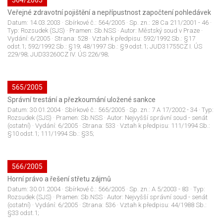
564/2005
Veřejné zdravotní pojištění a nepřípustnost započtení pohledávek
Datum:
14.03.2003
· Sbírkové č.:
564/2005
· Sp. zn.:
28 Ca 211/2001 - 46
·
Typ:
Rozsudek (SJS)
· Pramen:
Sb.NSS
· Autor:
Městský soud v Praze
·
Vydání:
6/2005
· Strana:
528
· Vztah k předpisu:
592/1992 Sb.: §17
odst.1; 592/1992 Sb.: §19; 48/1997 Sb.: §9 odst.1; JUD31755CZ I. ÚS
229/98; JUD33260CZ IV. ÚS 226/98;
565/2005
Správní trestání a přezkoumání uložené sankce
Datum:
30.01.2004
· Sbírkové č.:
565/2005
· Sp. zn.:
7 A 17/2002 - 34
· Typ:
Rozsudek (SJS)
· Pramen:
Sb.NSS
· Autor:
Nejvyšší správní soud - senát
(ostatní)
· Vydání:
6/2005
· Strana:
533
· Vztah k předpisu:
111/1994 Sb.:
§10 odst.1; 111/1994 Sb.: §35;
566/2005
Horní právo a řešení střetu zájmů
Datum:
30.01.2004
· Sbírkové č.:
566/2005
· Sp. zn.:
A 5/2003 - 83
· Typ:
Rozsudek (SJS)
· Pramen:
Sb.NSS
· Autor:
Nejvyšší správní soud - senát
(ostatní)
· Vydání:
6/2005
· Strana:
536
· Vztah k předpisu:
44/1988 Sb.:
§33 odst.1;