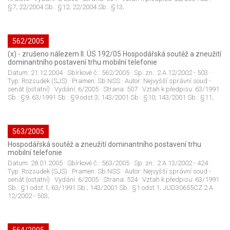
§7; 22/2004 Sb.: §12; 22/2004 Sb.: §13;
562/2005
(x) - zrušeno nálezem II. ÚS 192/05 Hospodářská soutěž a zneužití
dominantního postavení trhu mobilní telefonie
Datum:
21.12.2004
· Sbírkové č.:
562/2005
· Sp. zn.:
2 A 12/2002 - 503
·
Typ:
Rozsudek (SJS)
· Pramen:
Sb.NSS
· Autor:
Nejvyšší správní soud -
senát (ostatní)
· Vydání:
6/2005
· Strana:
507
· Vztah k předpisu:
63/1991
Sb.: §9; 63/1991 Sb.: §9 odst.3; 143/2001 Sb.: §10; 143/2001 Sb.: §11;
563/2005
Hospodářská soutěž a zneužití dominantního postavení trhu
mobilní telefonie
Datum:
28.01.2005
· Sbírkové č.:
563/2005
· Sp. zn.:
2 A 13/2002 - 424
·
Typ:
Rozsudek (SJS)
· Pramen:
Sb.NSS
· Autor:
Nejvyšší správní soud -
senát (ostatní)
· Vydání:
6/2005
· Strana:
524
· Vztah k předpisu:
63/1991
Sb.: §1 odst.1; 63/1991 Sb.; 143/2001 Sb.: §1 odst.1; JUD30655CZ 2 A
12/2002 - 503;