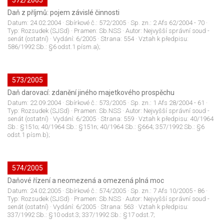
572/2005
Daň z příjmů: pojem závislé činnosti
Datum:
24.02.2004
· Sbírkové č.:
572/2005
· Sp. zn.:
2 Afs 62/2004 - 70
·
Typ:
Rozsudek (SJSd)
· Pramen:
Sb.NSS
· Autor:
Nejvyšší správní soud -
senát (ostatní)
· Vydání:
6/2005
· Strana:
554
· Vztah k předpisu:
586/1992 Sb.: §6 odst.1 písm.a);
573/2005
Daň darovací: zdanění jiného majetkového prospěchu
Datum:
22.09.2004
· Sbírkové č.:
573/2005
· Sp. zn.:
1 Afs 28/2004 - 61
·
Typ:
Rozsudek (SJSd)
· Pramen:
Sb.NSS
· Autor:
Nejvyšší správní soud -
senát (ostatní)
· Vydání:
6/2005
· Strana:
559
· Vztah k předpisu:
40/1964
Sb.: §151o; 40/1964 Sb.: §151n; 40/1964 Sb.: §664; 357/1992 Sb.: §6
odst.1 písm.b);
574/2005
Daňové řízení a neomezená a omezená plná moc
Datum:
24.02.2005
· Sbírkové č.:
574/2005
· Sp. zn.:
7 Afs 10/2005 - 86
·
Typ:
Rozsudek (SJSd)
· Pramen:
Sb.NSS
· Autor:
Nejvyšší správní soud -
senát (ostatní)
· Vydání:
6/2005
· Strana:
563
· Vztah k předpisu:
337/1992 Sb.: §10 odst.3; 337/1992 Sb.: §17 odst.7;