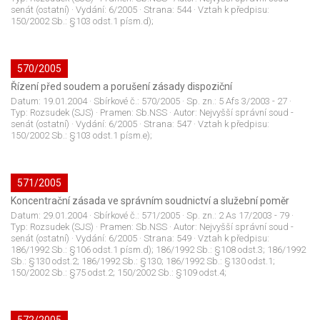
senát (ostatní)
· Vydání:
6/2005
· Strana:
544
· Vztah k předpisu:
150/2002 Sb.: §103 odst.1 písm.d);
570/2005
Řízení před soudem a porušení zásady dispoziční
Datum:
19.01.2004
· Sbírkové č.:
570/2005
· Sp. zn.:
5 Afs 3/2003 - 27
·
Typ:
Rozsudek (SJS)
· Pramen:
Sb.NSS
· Autor:
Nejvyšší správní soud -
senát (ostatní)
· Vydání:
6/2005
· Strana:
547
· Vztah k předpisu:
150/2002 Sb.: §103 odst.1 písm.e);
571/2005
Koncentrační zásada ve správním soudnictví a služební poměr
Datum:
29.01.2004
· Sbírkové č.:
571/2005
· Sp. zn.:
2 As 17/2003 - 79
·
Typ:
Rozsudek (SJS)
· Pramen:
Sb.NSS
· Autor:
Nejvyšší správní soud -
senát (ostatní)
· Vydání:
6/2005
· Strana:
549
· Vztah k předpisu:
186/1992 Sb.: §106 odst.1 písm.d); 186/1992 Sb.: §108 odst.3; 186/1992
Sb.: §130 odst.2; 186/1992 Sb.: §130; 186/1992 Sb.: §130 odst.1;
150/2002 Sb.: §75 odst.2; 150/2002 Sb.: §109 odst.4;