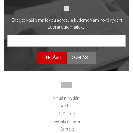
Zadejte Vaši e-mailovou adresu a budeme Vám nové vydání
zasílat automaticky.
PŘIHLÁSIT
ODHLÁSIT
Aktuální vydání
Archiv
O Sbírce
Redakční rada
Kontakt