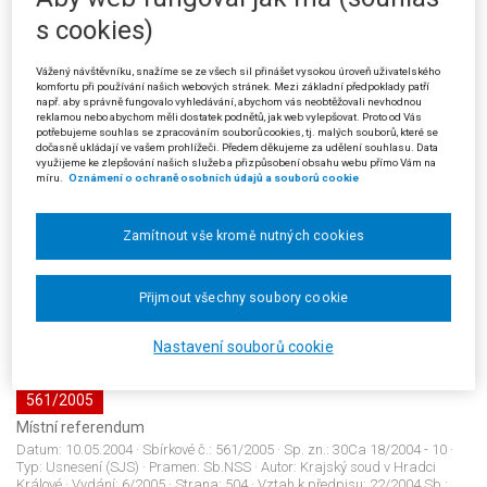
s cookies)
559/2005
Vážený návštěvníku, snažíme se ze všech sil přinášet vysokou úroveň uživatelského
Řízení před soudem a záměna účastníků řízení
komfortu při používání našich webových stránek. Mezi základní předpoklady patří
Datum:
09.02.2005
· Sbírkové č.:
559/2005
· Sp. zn.:
1 Afs 38/2004 - 140
·
např. aby správně fungovalo vyhledávání, abychom vás neobtěžovali nevhodnou
reklamou nebo abychom měli dostatek podnětů, jak web vylepšovat. Proto od Vás
Typ:
Usnesení (SJS)
· Pramen:
Sb.NSS
· Autor:
Nejvyšší správní soud -
potřebujeme souhlas se zpracováním souborů cookies, tj. malých souborů, které se
senát (ostatní)
· Vydání:
6/2005
· Strana:
498
· Vztah k předpisu:
99/1963
dočasně ukládají ve vašem prohlížeči. Předem děkujeme za udělení souhlasu. Data
Sb.: §107a odst.1; 150/2002 Sb.: §65;
využijeme ke zlepšování našich služeb a přizpůsobení obsahu webu přímo Vám na
míru.
Oznámení o ochraně osobních údajů a souborů cookie
560/2005
Zamítnout vše kromě nutných cookies
Řízení před soudem a moderační právo soudu
Datum:
16.11.2004
· Sbírkové č.:
560/2005
· Sp. zn.:
10 Ca 250/2003 - 48
·
Typ:
Rozsudek (SJS)
· Pramen:
Sb.NSS
· Autor:
Městský soud v Praze
·
Přijmout všechny soubory cookie
Vydání:
6/2005
· Strana:
499
· Vztah k předpisu:
150/2002 Sb.: §78
odst.2; JUD30319CZ 6 A 96/2000 - 62;
Nastavení souborů cookie
561/2005
Místní referendum
Datum:
10.05.2004
· Sbírkové č.:
561/2005
· Sp. zn.:
30Ca 18/2004 - 10
·
Typ:
Usnesení (SJS)
· Pramen:
Sb.NSS
· Autor:
Krajský soud v Hradci
Králové
· Vydání:
6/2005
· Strana:
504
· Vztah k předpisu:
22/2004 Sb.: