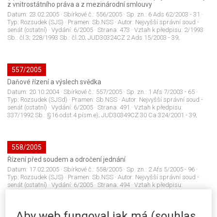
z vnitrostátního práva a z mezinárodní smlouvy
Datum:
23.02.2005
· Sbírkové č.:
556/2005
· Sp. zn.:
6 Ads 62/2003 - 31
·
Typ:
Rozsudek (SJS)
· Pramen:
Sb.NSS
· Autor:
Nejvyšší správní soud -
senát (ostatní)
· Vydání:
6/2005
· Strana:
473
· Vztah k předpisu:
2/1993
Sb.: čl.3; 228/1993 Sb.: čl.20; JUD30324CZ 2 Ads 15/2003 - 39;
557/2005
Daňové řízení a výslech svědka
Datum:
20.10.2004
· Sbírkové č.:
557/2005
· Sp. zn.:
1 Afs 7/2003 - 65
·
Typ:
Rozsudek (SJSd)
· Pramen:
Sb.NSS
· Autor:
Nejvyšší správní soud -
senát (ostatní)
· Vydání:
6/2005
· Strana:
491
· Vztah k předpisu:
337/1992 Sb.: §16 odst.4 písm.e); JUD30349CZ 30 Ca 324/2001 - 39;
558/2005
Řízení před soudem a odročení jednání
Datum:
17.02.2005
· Sbírkové č.:
558/2005
· Sp. zn.:
2 Afs 5/2005 - 96
·
Typ:
Rozsudek (SJS)
· Pramen:
Sb.NSS
· Autor:
Nejvyšší správní soud -
senát (ostatní)
· Vydání:
6/2005
· Strana:
494
· Vztah k předpisu:
120/1976 Sb.: čl.14 odst.1; 209/1992 Sb.: čl.6 odst.1; 2/1993 Sb.: čl.38
odst.2; 150/2002 Sb.: §49 odst.3; 150/2002 Sb.: §50; JUD30539CZ Ads
63/2003 - 35;
Aby web fungoval jak má (souhlas