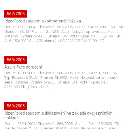
567/2005
Řízení před soudem a kompetenční výluka
Datum:
12.02.2004
· Sbírkové č.:
567/2005
· Sp. zn.:
5 A 55/2001 - 68
· Typ:
Usnesení (SJS)
· Pramen:
Sb.NSS
· Autor:
Nejvyšší správní soud - senát
(ostatní)
· Vydání:
6/2005
· Strana:
539
· Vztah k předpisu:
552/1991 Sb.:
§18; 150/2002 Sb.: §70 písm.a); JUD20211CZ 7 A 98/99 - 37;
568/2005
Azyl a fikce doručení
Datum:
19.11.2003
· Sbírkové č.:
568/2005
· Sp. zn.:
3 Azs 1/2003 - 56
·
Typ:
Rozsudek (SJS)
· Pramen:
Sb.NSS
· Autor:
Nejvyšší správní soud -
senát (ostatní)
· Vydání:
6/2005
· Strana:
541
· Vztah k předpisu:
325/1999 Sb.: §24a odst.2;
569/2005
Řízení před soudem a dokazování na základě dvojjazyčných
dokladů
Datum:
08.01.2004
· Sbírkové č.:
569/2005
· Sp. zn.:
2 Ads 35/2003 - 70
·
Typ:
Rozsudek (SJS)
· Pramen:
Sb.NSS
· Autor:
Nejvyšší správní soud -