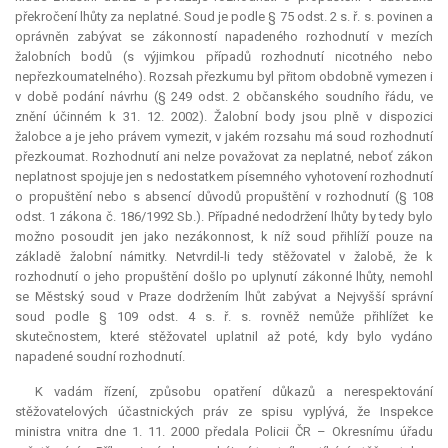
překročení lhůty za neplatné. Soud je podle § 75 odst. 2 s. ř. s. povinen a
oprávněn zabývat se zákonností napadeného rozhodnutí v mezích
žalobních bodů (s výjimkou případů rozhodnutí nicotného nebo
nepřezkoumatelného). Rozsah přezkumu byl přitom obdobně vymezen i
v době podání návrhu (§ 249 odst. 2 občanského soudního řádu, ve
znění účinném k 31. 12. 2002). Žalobní body jsou plně v dispozici
žalobce a je jeho právem vymezit, v jakém rozsahu má soud rozhodnutí
přezkoumat. Rozhodnutí ani nelze považovat za neplatné, neboť zákon
neplatnost spojuje jen s nedostatkem písemného vyhotovení rozhodnutí
o propuštění nebo s absencí důvodů propuštění v rozhodnutí (§ 108
odst. 1 zákona č. 186/1992 Sb.). Případné nedodržení lhůty by tedy bylo
možno posoudit jen jako nezákonnost, k níž soud přihlíží pouze na
základě žalobní námitky. Netvrdil-li tedy stěžovatel v žalobě, že k
rozhodnutí o jeho propuštění došlo po uplynutí zákonné lhůty, nemohl
se Městský soud v Praze dodržením lhůt zabývat a Nejvyšší správní
soud podle § 109 odst. 4 s. ř. s. rovněž nemůže přihlížet ke
skutečnostem, které stěžovatel uplatnil až poté, kdy bylo vydáno
napadené soudní rozhodnutí.
K vadám řízení, způsobu opatření důkazů a nerespektování
stěžovatelových účastnických práv ze spisu vyplývá, že Inspekce
ministra vnitra dne 1. 11. 2000 předala Policii ČR – Okresnímu úřadu