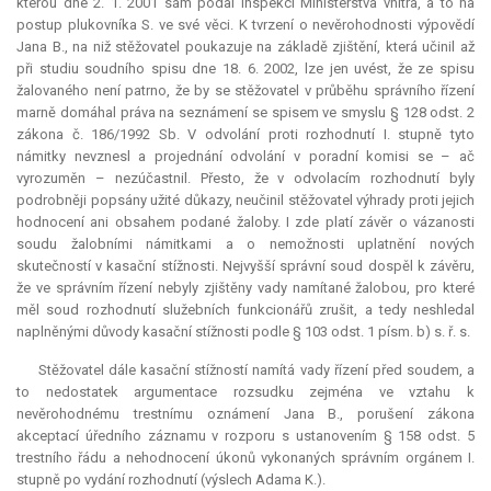
kterou dne 2. 1. 2001 sám podal Inspekci Ministerstva vnitra, a to na
postup plukovníka S. ve své věci. K tvrzení o nevěrohodnosti výpovědí
Jana B., na niž stěžovatel poukazuje na základě zjištění, která učinil až
při studiu soudního spisu dne 18. 6. 2002, lze jen uvést, že ze spisu
žalovaného není patrno, že by se stěžovatel v průběhu správního řízení
marně domáhal práva na seznámení se spisem ve smyslu § 128 odst. 2
zákona č. 186/1992 Sb. V odvolání proti rozhodnutí I. stupně tyto
námitky nevznesl a projednání odvolání v poradní komisi se – ač
vyrozuměn – nezúčastnil. Přesto, že v odvolacím rozhodnutí byly
podrobněji popsány užité důkazy, neučinil stěžovatel výhrady proti jejich
hodnocení ani obsahem podané žaloby. I zde platí závěr o vázanosti
soudu žalobními námitkami a o nemožnosti uplatnění nových
skutečností v kasační stížnosti. Nejvyšší správní soud dospěl k závěru,
že ve správním řízení nebyly zjištěny vady namítané žalobou, pro které
měl soud rozhodnutí služebních funkcionářů zrušit, a tedy neshledal
naplněnými důvody kasační stížnosti podle § 103 odst. 1 písm. b) s. ř. s.
Stěžovatel dále kasační stížností namítá vady řízení před soudem, a
to nedostatek argumentace rozsudku zejména ve vztahu k
nevěrohodnému trestnímu oznámení Jana B., porušení zákona
akceptací úředního záznamu v rozporu s ustanovením § 158 odst. 5
trestního řádu a nehodnocení úkonů vykonaných správním orgánem I.
stupně po vydání rozhodnutí (výslech Adama K.).