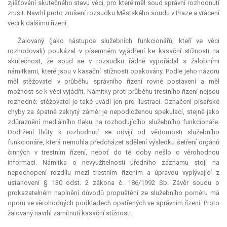
zjišťování skutečného stavu věci, pro které měl soud správní rozhodnutí
zrušit. Navrhl proto zrušení rozsudku Městského soudu v Praze a vrácení
věci k dalšímu řízení.
Žalovaný (jako nástupce služebních funkcionářů, kteří ve věci
rozhodovali) poukázal v písemném vyjádření ke kasační stížnosti na
skutečnost, že soud se v rozsudku řádně vypořádal s žalobními
námitkami, které jsou v kasační stížnosti opakovány. Podle jeho názoru
měl stěžovatel v průběhu správního řízení rovné postavení a měl
možnost se k věci vyjádřit. Námitky proti průběhu trestního řízení nejsou
rozhodné; stěžovatel je také uvádí jen pro ilustraci. Označení písařské
chyby za špatně zakrytý záměr je nepodloženou spekulací, stejně jako
zdůraznění mediálního tlaku na rozhodujícího služebního funkcionáře.
Dodržení lhůty k rozhodnutí se odvíjí od vědomosti služebního
funkcionáře, která nemohla předcházet sdělení výsledku šetření orgánů
činných v trestním řízení, neboť do té doby nešlo o věrohodnou
informaci. Námitka o nevyužitelnosti úředního záznamu stojí na
nepochopení rozdílu mezi trestním řízením a úpravou vyplývající z
ustanovení § 130 odst. 2 zákona č. 186/1992 Sb. Závěr soudu o
prokazatelném naplnění důvodů propuštění ze služebního poměru má
oporu ve věrohodných podkladech opatřených ve správním řízení. Proto
žalovaný navrhl zamítnutí kasační stížnosti.