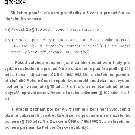
Ej 78/2004
Služební poměr: důkazní prostředky v řízení o propuštění ze
služebního poměru
k § 75 odst. 2 a § 109 odst. 4 soudního řádu správního
k § 106 odst. 1 písm. d), § 108 odst. 3 a § 130 odst. 1, 2 zákona ČNR č.
186/1992 Sb., o služebním poměru příslušníků Policie České
republiky (v textu též „zákon č. 186/1992 Sb.“)
I. Pokud žalobce nenamítl již v žalobě nedodržení lhůty pro
vydání rozhodnutí o propuštění ze služebního poměru podle § 106
odst. 1 písm. d) zákona ČNR č. 186/1992 Sb., o služebním poměru
příslušníků Policie České republiky, nemohl soud včasnost vydání
rozhodnutí zkoumat (§ 75 odst. 2 s. ř. s.), a nemůže tak učinit ani
Nejvyšší správní soud v řízení o kasační stížnosti (§ 109 odst. 4 s. ř.
s.).
II. Úřední záznam pořízený v trestním řízení není vyloučen z
okruhu důkazních prostředků v řízení o propuštění ze služebního
poměru (§ 130 odst. 1 a 2 zákona ČNR č. 186/1992 Sb., o služebním
poměru příslušníků Policie České republiky).