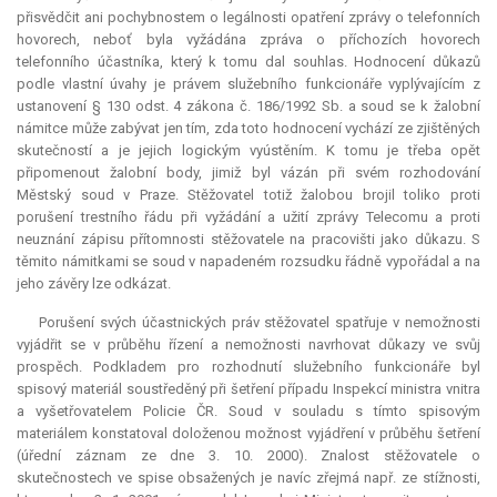
přisvědčit ani pochybnostem o legálnosti opatření zprávy o telefonních
hovorech, neboť byla vyžádána zpráva o příchozích hovorech
telefonního účastníka, který k tomu dal souhlas. Hodnocení důkazů
podle vlastní úvahy je právem služebního funkcionáře vyplývajícím z
ustanovení § 130 odst. 4 zákona č. 186/1992 Sb. a soud se k žalobní
námitce může zabývat jen tím, zda toto hodnocení vychází ze zjištěných
skutečností a je jejich logickým vyústěním. K tomu je třeba opět
připomenout žalobní body, jimiž byl vázán při svém rozhodování
Městský soud v Praze. Stěžovatel totiž žalobou brojil toliko proti
porušení trestního řádu při vyžádání a užití zprávy Telecomu a proti
neuznání zápisu přítomnosti stěžovatele na pracovišti jako důkazu. S
těmito námitkami se soud v napadeném rozsudku řádně vypořádal a na
jeho závěry lze odkázat.
Porušení svých účastnických práv stěžovatel spatřuje v nemožnosti
vyjádřit se v průběhu řízení a nemožnosti navrhovat důkazy ve svůj
prospěch. Podkladem pro rozhodnutí služebního funkcionáře byl
spisový materiál soustředěný při šetření případu Inspekcí ministra vnitra
a vyšetřovatelem Policie ČR. Soud v souladu s tímto spisovým
materiálem konstatoval doloženou možnost vyjádření v průběhu šetření
(úřední záznam ze dne 3. 10. 2000). Znalost stěžovatele o
skutečnostech ve spise obsažených je navíc zřejmá např. ze stížnosti,