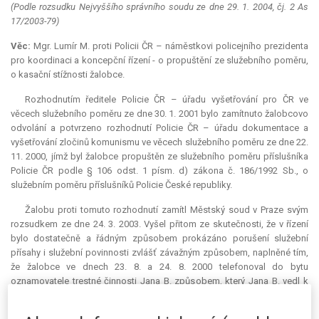
(Podle rozsudku Nejvyššího správního soudu ze dne 29. 1. 2004, čj. 2 As
17/2003-79)
Věc:
Mgr. Lumír M. proti Policii ČR – náměstkovi policejního prezidenta
pro koordinaci a koncepční řízení - o propuštění ze služebního poměru,
o kasační stížnosti žalobce.
Rozhodnutím ředitele Policie ČR – úřadu vyšetřování pro ČR ve
věcech služebního poměru ze dne 30. 1. 2001 bylo zamítnuto žalobcovo
odvolání a potvrzeno rozhodnutí Policie ČR – úřadu dokumentace a
vyšetřování zločinů komunismu ve věcech služebního poměru ze dne 22.
11. 2000, jímž byl žalobce propuštěn ze služebního poměru příslušníka
Policie ČR podle § 106 odst. 1 písm. d) zákona č. 186/1992 Sb., o
služebním poměru příslušníků Policie České republiky.
Žalobu proti tomuto rozhodnutí zamítl Městský soud v Praze svým
rozsudkem ze dne 24. 3. 2003. Vyšel přitom ze skutečnosti, že v řízení
bylo dostatečně a řádným způsobem prokázáno porušení služební
přísahy i služební povinnosti zvlášť závažným způsobem, naplněné tím,
že žalobce ve dnech 23. 8. a 24. 8. 2000 telefonoval do bytu
oznamovatele trestné činnosti Jana B. způsobem, který Jana B. vedl k
podání trestního oznámení, a navíc dne 24. 8. 2000 nepravdivě vykázal
přítomnost v zaměstnání.