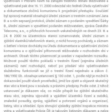
vyšetřování v Příbrami návrh na zahájení trestního stíhání stěžovatele a
vyšetřovatel pak dne 16. 11. 2000 odevzdal věc řediteli Úřadu vyšetřování
a dokumentace zločinů komunismu k projednání přestupku. Součástí
byl spisový materiál obsahující úřední záznam o trestním oznámení Jana
B. a s ním sepsaný protokol, úřední záznam o podaném vysvětlení Šárky
B., úřední záznam o vysvětlení podaném stěžovatelem, zpráva Českého
Telecomu, a.s., o příchozích hovorech uskutečněných ve dnech 23. 8. a
24. 8. 2000 na účastnickou stanici oznamovatele, úřední záznam o
zjištění vlastníků telefonních stanic, z nichž hovory pocházely, a záznam
o šetření v knize docházky na Úřadu dokumentace a vyšetřování zločinů
komunismu a o zjišťování přítomnosti stěžovatele v rozhodném dni v
archivech. Obsah těchto písemností je uveden v napadeném rozsudku.
Možnost použití těchto pokladů v trestním řízení (zejména úředních
záznamů) není rozhodující, neboť po předání věci vyšetřovatelem
služebnímu funkcionáři se již o trestní řízení nejednalo a zákon č.
186/1992 Sb. obsahuje ustanovení § 130 odst. 1, podle nějž je možné k
dokazování použít všech prostředků, jimiž lze zjistit a objasnit skutečný
stav věci a které jsou v souladu s právními předpisy. Podle odst. 2 téhož
ustanovení je důkazem vše, co může přispět ke zjištění skutečného
stavu věci, zejména výpovědi a vyjádření účastníků řízení a svědků,
znalecké posudky, zprávy, vyjádření a potvrzení orgánů a organizací,
listiny, věci a ohledání. Spis shrnující výsledky zjištění Inspekce ministra
vnitra a vyšetřovatele Policie ČR je takovým listinným důkazem a nelze