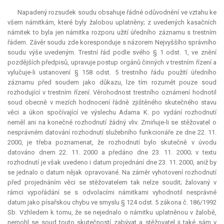
Napadený rozsudek soudu obsahuje řádné odůvodnění ve vztahu ke
všem námitkám, které byly žalobou uplatněny; z uvedených kasačních
námitek to byla jen námitka rozporu užití úředního záznamu s trestním
řádem. Závěr soudu zde koresponduje s názorem Nejvyššího správního
soudu výše uvedeným. Trestní řád podle svého § 1 odst. 1, ve znění
pozdějších předpisů, upravuje postup orgánů činných v trestním řízení a
vylučuje-li ustanovení § 158 odst. 5 trestního řádu použití úředního
záznamu před soudem jako důkazu, lze tím rozumět pouze soud
rozhodující v trestním řízení. Věrohodnost trestního oznámení hodnotil
soud obecně v mezích hodnocení řádně zjištěného skutečného stavu
věci a úkon spočívající ve výslechu Adama K. po vydání rozhodnutí
neměl ani na konečné rozhodnutí žádný vliv. Zmiňuje-li se stěžovatel o
nesprávném datování rozhodnutí služebního funkcionáře ze dne 22. 11.
2000, je třeba poznamenat, že rozhodnutí bylo skutečně v úvodu
datováno dnem 22. 11. 2000 a předáno dne 23. 11. 2000; v textu
rozhodnutí je však uvedeno i datum projednání dne 23. 11. 2000, aniž by
se jednalo o datum nějak opravované. Na záměr vyhotovení rozhodnutí
před projednáním věci se stěžovatelem tak nelze soudit; žalovaný v
rámci vypořádání se s odvolacími námitkami vyhodnotil nesprávné
datum jako písařskou chybu ve smyslu § 124 odst. 5 zákona č. 186/1992
Sb. Vzhledem k tomu, že se nejednalo o námitku uplatněnou v žalobě,
nemohl se soud touto skutečností zabývat a stěžovatel ji také sám v