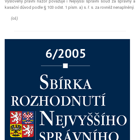
Vyslovený právní názor považuje i Nejvyšší správní soud za správný a
kasační důvod podle § 103 odst. 1 písm. a) s. ř. s. za rovněž nenaplněný.
(oš)