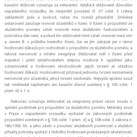
kasační stížnosti označuje za irelevantní. Vytýká-li stěžovatel důvodům
napadeného rozsudku, že nevyvrátil porušení čl. 37 odst. 3 Listiny
základních práv a svobod, nelze mu rovněž přisvědčit. Zmíněné
ustanovení zaručuje rovnost účastníků v řízení. V řízení o propuštění ze
služebního poměru vztah rovnosti mezi služebním funkcionářem a
policistou dán není, a pokud tím stěžovatel mínil vztah rovnosti mezi ním
a Janem B. v průběhu trestního řízení, lze se jím zabývat jen v rámci
hodnocení důkazů pro rozhodnutí o propuštění ze služebního poměru, a
taková nerovnost z ničeho nevyplývá. Stěžovatel měl v řízení před
inspekcí i před vyšetřovatelem stejnou možnost k vyjádření jako
oznamovatel a hodnocení věrohodnosti jejich tvrzení je otázkou
hodnocení důkazů. Hodnověrnost přiznaná jednomu tvrzení neznamená
nerovnost pro účastníka, jehož tvrzení neobstálo. Nejvyšší správní soud
tak neshledal naplněným ani kasační důvod uvedený v § 103 odst. 1
písm. d) s. ř. s.
Nakonec označuje stěžovatel za nesprávný právní názor soudu o
splnění podmínek pro propuštění ze služebního poměru. Městský soud
v Praze v napadeném rozsudku vycházel ze zákonných podmínek
propuštění uvedených v § 106 odst. 1 písm. d) a § 108 odst. 3 zákona č.
186/1992 Sb. a jeho závěr o porušení služebních povinností a služební
přísahy policisty vychází z řádného hodnocení prokázaných skutečností.