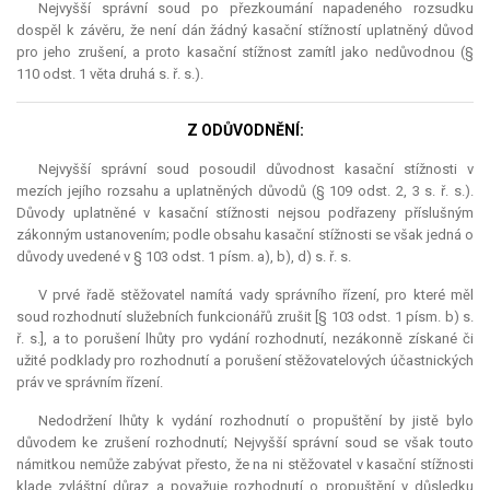
Nejvyšší správní soud po přezkoumání napadeného rozsudku
dospěl k závěru, že není dán žádný kasační stížností uplatněný důvod
pro jeho zrušení, a proto kasační stížnost zamítl jako nedůvodnou (§
110 odst. 1 věta druhá s. ř. s.).
Z ODŮVODNĚNÍ:
Nejvyšší správní soud posoudil důvodnost kasační stížnosti v
mezích jejího rozsahu a uplatněných důvodů (§ 109 odst. 2, 3 s. ř. s.).
Důvody uplatněné v kasační stížnosti nejsou podřazeny příslušným
zákonným ustanovením; podle obsahu kasační stížnosti se však jedná o
důvody uvedené v § 103 odst. 1 písm. a), b), d) s. ř. s.
V prvé řadě stěžovatel namítá vady správního řízení, pro které měl
soud rozhodnutí služebních funkcionářů zrušit [§ 103 odst. 1 písm. b) s.
ř. s.], a to porušení lhůty pro vydání rozhodnutí, nezákonně získané či
užité podklady pro rozhodnutí a porušení stěžovatelových účastnických
práv ve správním řízení.
Nedodržení lhůty k vydání rozhodnutí o propuštění by jistě bylo
důvodem ke zrušení rozhodnutí; Nejvyšší správní soud se však touto
námitkou nemůže zabývat přesto, že na ni stěžovatel v kasační stížnosti
klade zvláštní důraz a považuje rozhodnutí o propuštění v důsledku