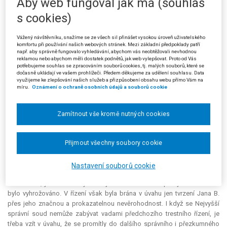
Aby web fungoval jak má (souhlas
V kasační stížnosti proti tomuto rozsudku žalobce (stěžovatel)
s cookies)
zejména namítl, že soud nevzal v úvahu nerespektování jeho práv v
nekorektním řízení, v němž stěžovatel neměl možnost řádného vyjádření
Vážený návštěvníku, snažíme se ze všech sil přinášet vysokou úroveň uživatelského
ani při řízení vedeném Inspekcí ministra vnitra, ani při disciplinárním
komfortu při používání našich webových stránek. Mezi základní předpoklady patří
řízení vedeném ředitelem Úřadu dokumentace a vyšetřování zločinů
např. aby správně fungovalo vyhledávání, abychom vás neobtěžovali nevhodnou
reklamou nebo abychom měli dostatek podnětů, jak web vylepšovat. Proto od Vás
komunismu po předání výsledků trestního řízení. V nemožnosti
potřebujeme souhlas se zpracováním souborů cookies, tj. malých souborů, které se
navrhovat exkulpující důkazy a vyjádřit se k záznamům Telecomu
dočasně ukládají ve vašem prohlížeči. Předem děkujeme za udělení souhlasu. Data
využijeme ke zlepšování našich služeb a přizpůsobení obsahu webu přímo Vám na
spatřuje stěžovatel porušení čl. 37 odst. 3 Listiny základních práv a
míru.
Oznámení o ochraně osobních údajů a souborů cookie
svobod. Nahlédnout do spisu mohl až po předání rozhodnutí. Soud
stěžovatele sice přesvědčil o legálnosti postupu ve věci telefonních
záznamů; nevyvrátil však stěžovatelovo tvrzení o nevěrohodnosti
Zamítnout vše kromě nutných cookies
trestního oznámení Jana B., zpochybněné vyjádřením Jana B., že mu
stěžovatel telefonoval ze zaměstnání. Tento rozpor ve výpovědích
stěžovatel zjistil až při studiu spisu u Městského soudu dne 18. 6. 2002.
Přijmout všechny soubory cookie
Stěžovatel tvrdí, že dne 24. 8. 2000 Janu B. netelefonoval a byl v
zaměstnání na Úřadu dokumentace a vyšetřování zločinů komunismu od
Nastavení souborů cookie
14. 00 hod; předtím byl v archivu. Dne 23. 8. 2000 jmenovanému sice
telefonoval, jeho hovor byl však jiného obsahu: naopak jemu samému
bylo vyhrožováno. V řízení však byla brána v úvahu jen tvrzení Jana B.
přes jeho značnou a prokazatelnou nevěrohodnost. I když se Nejvyšší
správní soud nemůže zabývat vadami předchozího trestního řízení, je
třeba vzít v úvahu, že se promítly do dalšího správního i přezkumného