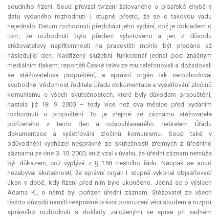
soudního řízení. Soud převzal tvrzení žalovaného o písařské chybě v
datu vydaného rozhodnutí I. stupně přesto, že se o takovou vadu
nejednalo. Datum rozhodnutí předchází jeho vydání, což je dokladem o
tom, že rozhodnutí bylo předem vyhotoveno a jen z důvodu
stěžovatelovy nepřítomnosti na pracovišti mohlo být předáno až
následující den. Nadřízený služební funkcionář jednal pod značným
mediálním tlakem: reportéři České televize mu telefonovali a dožadovali
se stěžovatelova propuštění, a správní orgán tak nerozhodoval
svobodně. Vědomost ředitele Úřadu dokumentace a vyšetřování zločinů
komunismu o všech skutečnostech, které byly důvodem propuštění,
nastala již 18. 9. 2000 – tedy více než dva měsíce před vydáním
rozhodnutí o propuštění. To je zřejmé ze záznamu stěžovatele
pořízeného v tento den a odsouhlaseného ředitelem Úřadu
dokumentace a vyšetřování zločinů komunismu. Soud také v
odůvodnění vycházel nesprávně ze skutečností zřejmých z úředního
záznamu ze dne 3. 10. 2000, aniž vzal v úvahu, že úřední záznam nemůže
být důkazem, což vyplývá z § 158 trestního řádu. Naopak se soud
nezabýval skutečností, že správní orgán I. stupně vykonal objasňovací
úkon v době, kdy řízení před ním bylo ukončeno. Jedná se o výslech
Adama K., o němž byl pořízen úřední záznam. Stěžovatel ze všech
těchto důvodů namítl nesprávné právní posouzení věci soudem a rozpor
správního rozhodnutí s doklady založenými ve spise při vadném