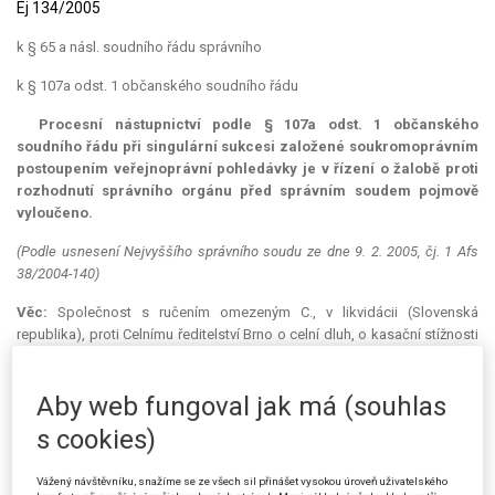
Ej 134/2005
k § 65 a násl. soudního řádu správního
k § 107a odst. 1 občanského soudního řádu
Procesní nástupnictví podle § 107a odst. 1 občanského
soudního řádu při singulární sukcesi založené soukromoprávním
postoupením veřejnoprávní pohledávky je v řízení o žalobě proti
rozhodnutí správního orgánu před správním soudem pojmově
vyloučeno.
(Podle usnesení Nejvyššího správního soudu ze dne 9. 2. 2005, čj. 1 Afs
38/2004-140)
Věc:
Společnost s ručením omezeným C., v likvidácii (Slovenská
republika), proti Celnímu ředitelství Brno o celní dluh, o kasační stížnosti
žalobkyně.
Platebním výměrem ze dne 25. 4. 2001 vyměřil Celní úřad Břeclav –
Aby web fungoval jak má (souhlas
dálnice žalobkyni celní dluh ve výši 348 859 Kč. K odvolání žalobkyně
s cookies)
změnilo Celní ředitelství Brno právní kvalifikaci vzniku celního dluhu a
doplnilo ve výroku rozhodnutí ustanovení právních předpisů užitých při
rozhodování; jinak zůstalo rozhodnutí vydané v I. stupni nedotčeno.
Vážený návštěvníku, snažíme se ze všech sil přinášet vysokou úroveň uživatelského