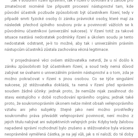
Jak v soudním řízení správním, tak v řízení o dovolání a o žalobě pro
zmatečnost nicméně lze připustit procesní nástupnictví tam, kde
původní účastník pozbude způsobilosti být účastníkem řízení, tedy v
případě smrti fyzické osoby či zániku právnické osoby, které mají za
následek přechod úplného souboru práv a povinností vážících se k
původnímu účastníkovi (
univerzální sukcese
). V řízení totiž za takové
situace nastává nedostatek podmínky řízení a úkolem soudu je tento
nedostatek odstranit, je-li to možné, aby tak i univerzálním právním
nástupcům účastníků zůstala zachována věcná legitimace.
V projednávané věci ovšem stěžovatelka netvrdí, že u ní došlo k
zániku způsobilosti být účastníkem řízení, a soud tedy nemá důvod
zabývat se úvahami o univerzálním právním nástupnictví a o tom, zda je
možno pokračovat v řízení s jinou osobou. Co se týče singulární
sukcese, již stěžovatelka dokládá, ta nemá v řízení před správním
soudem žádné účinky: jednak proto, že nemůže nijak zasáhnout do
stavu existujícího v době rozhodování správního orgánu; jednak také
proto, že soukromoprávním úkonem nelze měnit obsah veřejnoprávního
vztahu ani jeho subjekty. Stejně jako není možno prostředky
soukromého práva převádět veřejnoprávní povinnost, není možno z
jejich titulu nabývat ani subjektivních veřejných práv. Kdyby tedy žalobou
napadené správní rozhodnutí bylo zrušeno a stěžovatelce byla vrácena
neoprávněně vyměřená částka, je na její vůli, jak s ní naloží; do té doby