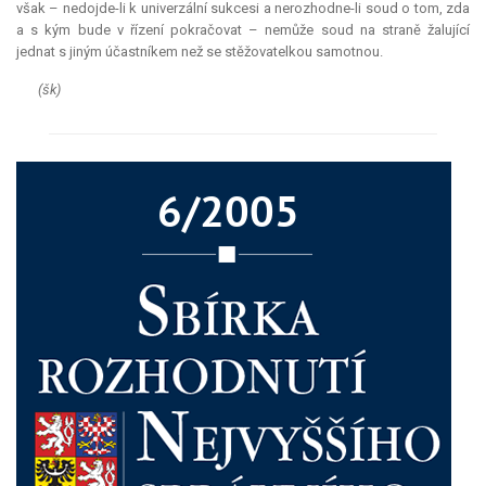
však – nedojde-li k univerzální sukcesi a nerozhodne-li soud o tom, zda
a s kým bude v řízení pokračovat – nemůže soud na straně žalující
jednat s jiným účastníkem než se stěžovatelkou samotnou.
(šk)