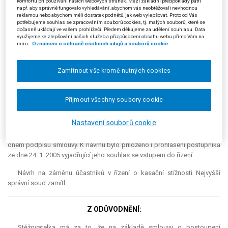
komfortu při používání našich webových stránek. Mezi základní předpoklady patří
Žalobkyně brojila proti rozhodnutí Celního ředitelství Brno žalobou; tu
např. aby správně fungovalo vyhledávání, abychom vás neobtěžovali nevhodnou
však Krajský soud v Brně zamítl rozsudkem ze dne 25. 11. 2003.
reklamou nebo abychom měli dostatek podnětů, jak web vylepšovat. Proto od Vás
potřebujeme souhlas se zpracováním souborů cookies, tj. malých souborů, které se
dočasně ukládají ve vašem prohlížeči. Předem děkujeme za udělení souhlasu. Data
Žalobkyně (stěžovatelka) podala proti tomuto rozhodnutí krajského
využijeme ke zlepšování našich služeb a přizpůsobení obsahu webu přímo Vám na
soudu kasační stížnost, která byla Nejvyššímu správnímu soudu
míru.
Oznámení o ochraně osobních údajů a souborů cookie
předložena dne 20. 5. 2004. Dne 31. 1. 2005 byl Nejvyššímu správnímu
soudu doručen stěžovatelčin návrh na to, aby do řízení o kasační
Zamítnout vše kromě nutných cookies
stížnosti vstoupil na její místo pan Miroslav H. Stěžovatelka soudu
oznámila, že postoupila panu Miroslavu H. budoucí pohledávku ve výši
348 859 Kč, o níž Krajský soud v Brně vedl řízení; smlouvu o postoupení
Přijmout všechny soubory cookie
pohledávky ze dne 21. 1. 2005 připojila k návrhu. Ze smlouvy plyne, že
stěžovatelka již zaplatila vyměřený celní dluh; rozhodnutí ukládající jí
Nastavení souborů cookie
povinnost k jeho úhradě však má za nezákonné. Zaplacenou částku
proto považuje za svou pohledávku, kterou postupuje Miroslavu H.
dnem podpisu smlouvy. K návrhu bylo přiloženo i prohlášení postupníka
ze dne 24. 1. 2005 vyjadřující jeho souhlas se vstupem do řízení.
Návrh na záměnu účastníků v řízení o kasační stížnosti Nejvyšší
správní soud zamítl.
Z ODŮVODNĚNÍ:
Stěžovatelka má za to, že na základě smlouvy o postoupení