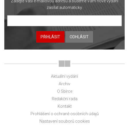
Zadejte Vaši e-mailovou adresu a budeme Vám nové vydání
zasílat automaticky.
PŘIHLÁSIT
ODHLÁSIT
Aktuální vydání
Archiv
O Sbírce
Redakční rada
Kontakt
Prohlášení o ochraně osobních údajů
Nastavení souborů cookies