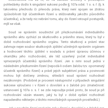
pohledávky došlo k singulární sukcesi podle § 107a odst. 1 o. s. ř. (tj. k
takovému přechodu či převodu práva, který není spojen se ztrátou
způsobilosti být účastníkem řízení u stěžovatelky jakožto původního
účastníka), a že tedy nic nebrání tomu, aby do řízení vstoupil postupník;
mýlí se však.
Soud ve správním soudnictví při přezkoumávání individuálního
správního aktu vychází ze skutkového a právního stavu, který tu byl v
době rozhodování správního orgánu. Tento skutkový a právní stav
zahrnuje nejen soubor skutkových zjištění učiněných správním orgánem
a hodnocení těchto zjištění v souladu s právní úpravou účinnou v
okamžiku jeho rozhodování, ale též uzavřený počet individuálně
vymezených účastníků správního řízení. Jen s nimi soud jedná v
následném přezkumném řízení (nepodá-li ovšem žalobu tzv. opomenutý
účastník správního řízení) a právě jejich subjektivní práva a povinnosti
mohou být dotčeny změnou, shledá-li soud správní rozhodnutí
nezákonným. (Podobně je procesní nástupnictví v případech singulární
sukcese vyloučeno i v řízení o dovolání a o žalobě pro zmatečnost:
ustanovení § 107a o. s. ř. se zde nepoužije právě proto, že soud je při
rozhodování vázán stavem, jaký tu byl v době vydání rozhodnutí
napadeného některým z těchto mimořádných opravných prostředků.)