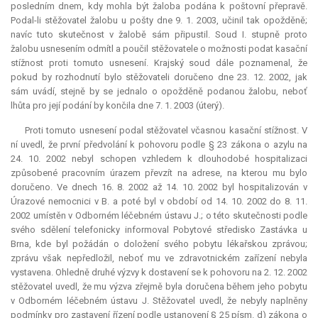
posledním dnem, kdy mohla být žaloba podána k poštovní přepravě.
Podal-li stěžovatel žalobu u pošty dne 9. 1. 2003, učinil tak opožděně;
navíc tuto skutečnost v žalobě sám připustil. Soud I. stupně proto
žalobu usnesením odmítl a poučil stěžovatele o možnosti podat kasační
stížnost proti tomuto usnesení. Krajský soud dále poznamenal, že
pokud by rozhodnutí bylo stěžovateli doručeno dne 23. 12. 2002, jak
sám uvádí, stejně by se jednalo o opožděně podanou žalobu, neboť
lhůta pro její podání by končila dne 7. 1. 2003 (úterý).
Proti tomuto usnesení podal stěžovatel včasnou kasační stížnost. V
ní uvedl, že první předvolání k pohovoru podle § 23 zákona o azylu na
24. 10. 2002 nebyl schopen vzhledem k dlouhodobé hospitalizaci
způsobené pracovním úrazem převzít na adrese, na kterou mu bylo
doručeno. Ve dnech 16. 8. 2002 až 14. 10. 2002 byl hospitalizován v
Úrazové nemocnici v B. a poté byl v období od 14. 10. 2002 do 8. 11.
2002 umístěn v Odborném léčebném ústavu J.; o této skutečnosti podle
svého sdělení telefonicky informoval Pobytové středisko Zastávka u
Brna, kde byl požádán o doložení svého pobytu lékařskou zprávou;
zprávu však nepředložil, neboť mu ve zdravotnickém zařízení nebyla
vystavena. Ohledně druhé výzvy k dostavení se k pohovoru na 2. 12. 2002
stěžovatel uvedl, že mu výzva zřejmě byla doručena během jeho pobytu
v Odborném léčebném ústavu J. Stěžovatel uvedl, že nebyly naplněny
podmínky pro zastavení řízení podle ustanovení § 25 písm. d) zákona o