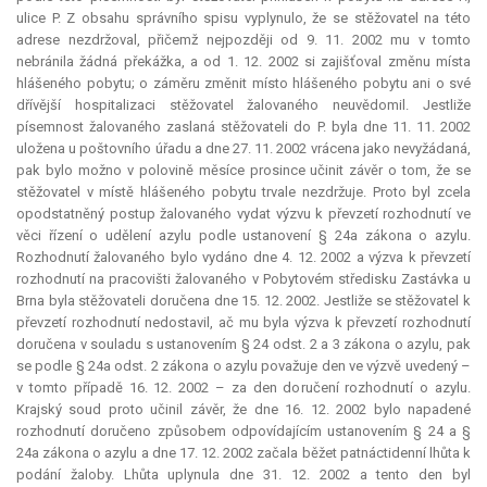
ulice P. Z obsahu správního spisu vyplynulo, že se stěžovatel na této
adrese nezdržoval, přičemž nejpozději od 9. 11. 2002 mu v tomto
nebránila žádná překážka, a od 1. 12. 2002 si zajišťoval změnu místa
hlášeného pobytu; o záměru změnit místo hlášeného pobytu ani o své
dřívější hospitalizaci stěžovatel žalovaného neuvědomil. Jestliže
písemnost žalovaného zaslaná stěžovateli do P. byla dne 11. 11. 2002
uložena u poštovního úřadu a dne 27. 11. 2002 vrácena jako nevyžádaná,
pak bylo možno v polovině měsíce prosince učinit závěr o tom, že se
stěžovatel v místě hlášeného pobytu trvale nezdržuje. Proto byl zcela
opodstatněný postup žalovaného vydat výzvu k převzetí rozhodnutí ve
věci řízení o udělení azylu podle ustanovení § 24a zákona o azylu.
Rozhodnutí žalovaného bylo vydáno dne 4. 12. 2002 a výzva k převzetí
rozhodnutí na pracovišti žalovaného v Pobytovém středisku Zastávka u
Brna byla stěžovateli doručena dne 15. 12. 2002. Jestliže se stěžovatel k
převzetí rozhodnutí nedostavil, ač mu byla výzva k převzetí rozhodnutí
doručena v souladu s ustanovením § 24 odst. 2 a 3 zákona o azylu, pak
se podle § 24a odst. 2 zákona o azylu považuje den ve výzvě uvedený –
v tomto případě 16. 12. 2002 – za den doručení rozhodnutí o azylu.
Krajský soud proto učinil závěr, že dne 16. 12. 2002 bylo napadené
rozhodnutí doručeno způsobem odpovídajícím ustanovením § 24 a §
24a zákona o azylu a dne 17. 12. 2002 začala běžet patnáctidenní lhůta k
podání žaloby. Lhůta uplynula dne 31. 12. 2002 a tento den byl