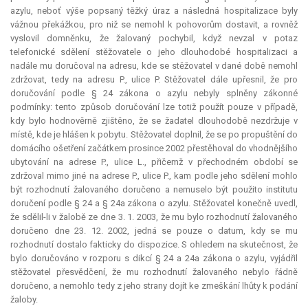
azylu, neboť výše popsaný těžký úraz a následná hospitalizace byly
vážnou překážkou, pro niž se nemohl k pohovorům dostavit, a rovněž
vyslovil domněnku, že žalovaný pochybil, když nevzal v potaz
telefonické sdělení stěžovatele o jeho dlouhodobé hospitalizaci a
nadále mu doručoval na adresu, kde se stěžovatel v dané době nemohl
zdržovat, tedy na adresu P., ulice P. Stěžovatel dále upřesnil, že pro
doručování podle § 24 zákona o azylu nebyly splněny zákonné
podmínky: tento způsob doručování lze totiž použít pouze v případě,
kdy bylo hodnověrně zjištěno, že se žadatel dlouhodobě nezdržuje v
místě, kde je hlášen k pobytu. Stěžovatel doplnil, že se po propuštění do
domácího ošetření začátkem prosince 2002 přestěhoval do vhodnějšího
ubytování na adrese P., ulice L., přičemž v přechodném období se
zdržoval mimo jiné na adrese P., ulice P., kam podle jeho sdělení mohlo
být rozhodnutí žalovaného doručeno a nemuselo být použito institutu
doručení podle § 24 a § 24a zákona o azylu. Stěžovatel konečně uvedl,
že sdělil-li v žalobě ze dne 3. 1. 2003, že mu bylo rozhodnutí žalovaného
doručeno dne 23. 12. 2002, jedná se pouze o datum, kdy se mu
rozhodnutí dostalo fakticky do dispozice. S ohledem na skutečnost, že
bylo doručováno v rozporu s dikcí § 24 a 24a zákona o azylu, vyjádřil
stěžovatel přesvědčení, že mu rozhodnutí žalovaného nebylo řádně
doručeno, a nemohlo tedy z jeho strany dojít ke zmeškání lhůty k podání
žaloby.