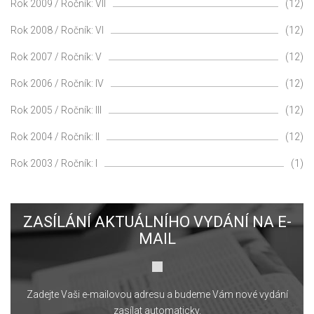
Rok 2009 / Ročník: VII
(12)
Rok 2008 / Ročník: VI
(12)
Rok 2007 / Ročník: V
(12)
Rok 2006 / Ročník: IV
(12)
Rok 2005 / Ročník: III
(12)
Rok 2004 / Ročník: II
(12)
Rok 2003 / Ročník: I
(1)
ZASÍLÁNÍ AKTUÁLNÍHO VYDÁNÍ NA E-
MAIL
Zadejte Vaši e-mailovou adresu a budeme Vám nové vydání
zasílat automaticky.