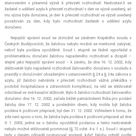
stanoveném v písemné výzvě k převzetí rozhodnutí. Nedostaví-li se
žadatel o udělení azylu k převzetí rozhodnutí v den ve výzvě uvedený, ač
mu výzva byla doručena, je den k převzetí rozhodnutí ve výzvě uvedený
považován za den, kdy bylo rozhodnutí žadateli o udělení azylu
doručeno.
Nejvyšší správní soud se ztotožnil se závěrem Krajského soudu v
Českých Budějovicích, že žalobou nebylo možné se meritorně zabývat,
neboť byla podána opožděně. Soud I. stupně se řádně vypořádal s
problematikou doručení žalobou napadeného rozhodnutí a dospěl –
stejně jako Nejvyšší správní soud – k závěru, že dne 16. 12. 2002, kdy
stěžovateli bylo napadené rozhodnutí žalovaného doručeno v souladu s
pravidly o doručování obsaženými v ustanoveních § 24 a § 24a zákona o
azylu, již žalobci nebránila v převzetí rozhodnutí vážná překážka v
podobě hospitalizace a zdravotních komplikací, na něž se stěžovatel
odvolával ve své kasační stížnosti. Bylo-li žalobci rozhodnutí žalovaného
doručeno dne 16. 12. 2002, začala běžet patnáctidenní lhůta pro podání
žaloby dne 17. 12. 2002 a posledním dnem, kdy mohla být žaloba
podána k poštovní přepravě, byl den 31. 12. 2002. Vzhledem k tomu, že
zde není sporu o tom, že žaloba byla podána k poštovní přepravě až dne
9. 1. 2003, jedná se o žalobu opožděně podanou a tento nedostatek
nebylo možné stěžovateli prominout (§ 72 odst. 4 s. ř. s.). Soud I. stupně
tedy v daném případě postupoval správně, když žalobu odmítl podle