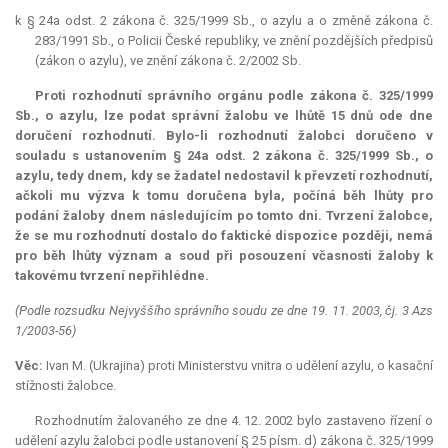
k § 24a odst. 2 zákona č. 325/1999 Sb., o azylu a o změně zákona č.
283/1991 Sb., o Policii České republiky, ve znění pozdějších předpisů
(zákon o azylu), ve znění zákona č. 2/2002 Sb.
Proti rozhodnutí správního orgánu podle zákona č. 325/1999
Sb., o azylu, lze podat správní žalobu ve lhůtě 15 dnů ode dne
doručení rozhodnutí. Bylo-li rozhodnutí žalobci doručeno v
souladu s ustanovením § 24a odst. 2 zákona č. 325/1999 Sb., o
azylu, tedy dnem, kdy se žadatel nedostavil k převzetí rozhodnutí,
ačkoli mu výzva k tomu doručena byla, počíná běh lhůty pro
podání žaloby dnem následujícím po tomto dni. Tvrzení žalobce,
že se mu rozhodnutí dostalo do faktické dispozice později, nemá
pro běh lhůty význam a soud při posouzení včasnosti žaloby k
takovému tvrzení nepřihlédne.
(Podle rozsudku Nejvyššího správního soudu ze dne 19. 11. 2003, čj. 3 Azs
1/2003-56)
Věc:
Ivan M. (Ukrajina) proti Ministerstvu vnitra o udělení azylu, o kasační
stížnosti žalobce.
Rozhodnutím žalovaného ze dne 4. 12. 2002 bylo zastaveno řízení o
udělení azylu žalobci podle ustanovení § 25 písm. d) zákona č. 325/1999