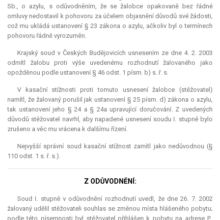
Sb., o azylu, s odůvodněním, že se žalobce opakovaně bez řádné
omluvy nedostavil k pohovoru za účelem objasnění důvodů své žádosti,
což mu ukládá ustanovení § 23 zákona o azylu, ačkoliv byl o termínech
pohovoru řádně vyrozuměn.
Krajský soud v Českých Budějovicích usnesením ze dne 4. 2. 2003
odmítl žalobu proti výše uvedenému rozhodnutí žalovaného jako
opožděnou podle ustanovení § 46 odst. 1 písm. b) s. ř. s.
V kasační stížnosti proti tomuto usnesení žalobce (stěžovatel)
namítl, že žalovaný porušil jak ustanovení § 25 písm. d) zákona o azylu,
tak ustanovení jeho § 24 a § 24a upravující doručování. Z uvedených
důvodů stěžovatel navrhl, aby napadené usnesení soudu I. stupně bylo
zrušeno a věc mu vrácena k dalšímu řízení.
Nejvyšší správní soud kasační stížnost zamítl jako nedůvodnou (§
110 odst. 1 s. ř. s.).
Z ODŮVODNĚNÍ:
Soud I. stupně v odůvodnění rozhodnutí uvedl, že dne 26. 7. 2002
žalovaný udělil stěžovateli souhlas se změnou místa hlášeného pobytu;
podle této písemnosti byl stěžovatel přihlášen k pobytu na adrese P.,