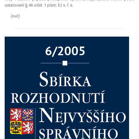
ustanovení § 46 odst. 1 písm. b) s. ř. s.
(ouč)