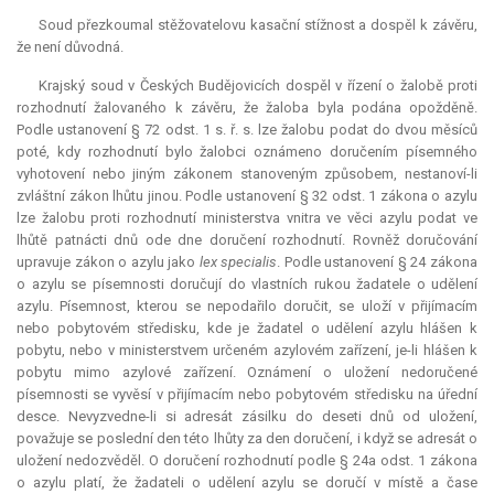
Soud přezkoumal stěžovatelovu kasační stížnost a dospěl k závěru,
že není důvodná.
Krajský soud v Českých Budějovicích dospěl v řízení o žalobě proti
rozhodnutí žalovaného k závěru, že žaloba byla podána opožděně.
Podle ustanovení § 72 odst. 1 s. ř. s. lze žalobu podat do dvou měsíců
poté, kdy rozhodnutí bylo žalobci oznámeno doručením písemného
vyhotovení nebo jiným zákonem stanoveným způsobem, nestanoví-li
zvláštní zákon lhůtu jinou. Podle ustanovení § 32 odst. 1 zákona o azylu
lze žalobu proti rozhodnutí ministerstva vnitra ve věci azylu podat ve
lhůtě patnácti dnů ode dne doručení rozhodnutí. Rovněž doručování
upravuje zákon o azylu jako
lex specialis
. Podle ustanovení § 24 zákona
o azylu se písemnosti doručují do vlastních rukou žadatele o udělení
azylu. Písemnost, kterou se nepodařilo doručit, se uloží v přijímacím
nebo pobytovém středisku, kde je žadatel o udělení azylu hlášen k
pobytu, nebo v ministerstvem určeném azylovém zařízení, je-li hlášen k
pobytu mimo azylové zařízení. Oznámení o uložení nedoručené
písemnosti se vyvěsí v přijímacím nebo pobytovém středisku na úřední
desce. Nevyzvedne-li si adresát zásilku do deseti dnů od uložení,
považuje se poslední den této lhůty za den doručení, i když se adresát o
uložení nedozvěděl. O doručení rozhodnutí podle § 24a odst. 1 zákona
o azylu platí, že žadateli o udělení azylu se doručí v místě a čase