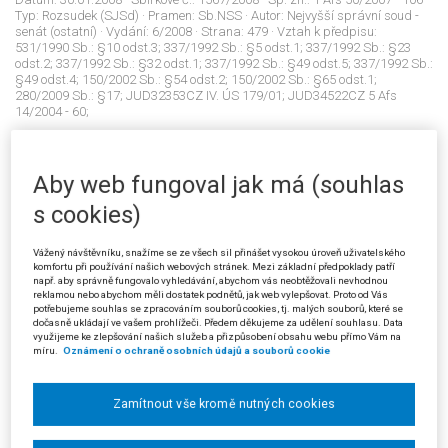
Typ:
Rozsudek (SJSd)
· Pramen:
Sb.NSS
· Autor:
Nejvyšší správní soud -
senát (ostatní)
· Vydání:
6/2008
· Strana:
479
· Vztah k předpisu:
531/1990 Sb.: §10 odst.3; 337/1992 Sb.: §5 odst.1; 337/1992 Sb.: §23
odst.2; 337/1992 Sb.: §32 odst.1; 337/1992 Sb.: §49 odst.5; 337/1992 Sb.:
§49 odst.4; 150/2002 Sb.: §54 odst.2; 150/2002 Sb.: §65 odst.1;
280/2009 Sb.: §17; JUD32353CZ IV. ÚS 179/01; JUD34522CZ 5 Afs
14/2004 - 60;
1568/2008
Aby web fungoval jak má (souhlas
Řízení před soudem: přezkum rozhodnutí ředitele školy o žádosti o
s cookies)
opakování ročníku
Datum:
21.02.2008
· Sbírkové č.:
1568/2008
· Sp. zn.:
3 As 73/2006 - 75
·
Vážený návštěvníku, snažíme se ze všech sil přinášet vysokou úroveň uživatelského
Typ:
Rozsudek (SJS)
· Pramen:
Sb.NSS
· Autor:
Nejvyšší správní soud -
komfortu při používání našich webových stránek. Mezi základní předpoklady patří
senát (ostatní)
· Vydání:
6/2008
· Strana:
487
· Vztah k předpisu:
např. aby správně fungovalo vyhledávání, abychom vás neobtěžovali nevhodnou
564/1990 Sb.: §3 odst.2 písm.l); JUD30999CZ 6 A 25/2002 - 42;
reklamou nebo abychom měli dostatek podnětů, jak web vylepšovat. Proto od Vás
JUD30832CZ 3 As 24/2004 - 79;
potřebujeme souhlas se zpracováním souborů cookies, tj. malých souborů, které se
dočasně ukládají ve vašem prohlížeči. Předem děkujeme za udělení souhlasu. Data
využijeme ke zlepšování našich služeb a přizpůsobení obsahu webu přímo Vám na
míru.
Oznámení o ochraně osobních údajů a souborů cookie
1569/2008
Řízení před soudem: kompetenční výluka
Zamítnout vše kromě nutných cookies
Datum:
06.03.2008
· Sbírkové č.:
1569/2008
· Sp. zn.:
3 Ads 98/2007 - 37
·
Typ:
Rozsudek (SJS)
· Pramen:
Sb.NSS
· Autor:
Nejvyšší správní soud -
senát (ostatní)
· Vydání:
6/2008
· Strana:
489
· Vztah k předpisu:
99/1963