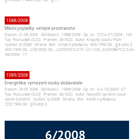
1588/2008
Místní poplatky: veřejné prostranství
Datum:
21.06.2006
· Sbírkové č.:
1588/2008
· Sp. zn.:
57Ca 37/2004 - 105
·
Typ:
Rozsudek (SJS)
· Pramen:
Sb.NSS
· Autor:
Krajský soud v Plzni
·
Vydání:
6/2008
· Strana:
564
· Vztah k předpisu:
565/1990 Sb.: §4 odst.2;
565/1990 Sb.; 229/2003 Sb.; JUD33391CZ Pl. ÚS 1/05; JUD30867CZ 5 As
49/2004 - 77;
1589/2008
Energetika: vymezení osoby dodavatele
Datum:
29.03.2006
· Sbírkové č.:
1589/2008
· Sp. zn.:
6 A 75/2000 - 37
·
Typ:
Rozsudek (SJS)
· Pramen:
Sb.NSS
· Autor:
Nejvyšší správní soud -
senát (ostatní)
· Vydání:
6/2008
· Strana:
564
· Vztah k předpisu:
222/1994 Sb.: §9 odst.3;