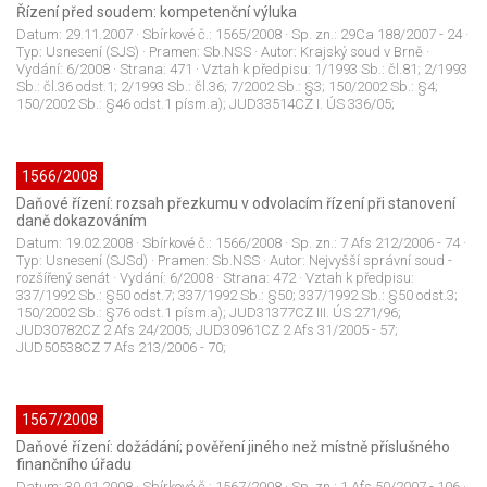
Řízení před soudem: kompetenční výluka
Datum:
29.11.2007
· Sbírkové č.:
1565/2008
· Sp. zn.:
29Ca 188/2007 - 24
·
Typ:
Usnesení (SJS)
· Pramen:
Sb.NSS
· Autor:
Krajský soud v Brně
·
Vydání:
6/2008
· Strana:
471
· Vztah k předpisu:
1/1993 Sb.: čl.81; 2/1993
Sb.: čl.36 odst.1; 2/1993 Sb.: čl.36; 7/2002 Sb.: §3; 150/2002 Sb.: §4;
150/2002 Sb.: §46 odst.1 písm.a); JUD33514CZ I. ÚS 336/05;
1566/2008
Daňové řízení: rozsah přezkumu v odvolacím řízení při stanovení
daně dokazováním
Datum:
19.02.2008
· Sbírkové č.:
1566/2008
· Sp. zn.:
7 Afs 212/2006 - 74
·
Typ:
Usnesení (SJSd)
· Pramen:
Sb.NSS
· Autor:
Nejvyšší správní soud -
rozšířený senát
· Vydání:
6/2008
· Strana:
472
· Vztah k předpisu:
337/1992 Sb.: §50 odst.7; 337/1992 Sb.: §50; 337/1992 Sb.: §50 odst.3;
150/2002 Sb.: §76 odst.1 písm.a); JUD31377CZ III. ÚS 271/96;
JUD30782CZ 2 Afs 24/2005; JUD30961CZ 2 Afs 31/2005 - 57;
JUD50538CZ 7 Afs 213/2006 - 70;
1567/2008
Daňové řízení: dožádání; pověření jiného než místně příslušného
finančního úřadu
Datum:
30.01.2008
· Sbírkové č.:
1567/2008
· Sp. zn.:
1 Afs 50/2007 - 106
·