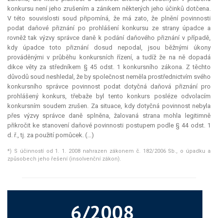
konkursu není jeho zrušením a zánikem některých jeho účinků dotčena.
V této souvislosti soud připomíná, že má zato, že plnění povinnosti
podat daňové přiznání po prohlášení konkursu ze strany úpadce a
rovněž tak výzvy správce daně k podání daňového přiznání v případě,
kdy úpadce toto přiznání dosud nepodal, jsou běžnými úkony
prováděnými v průběhu konkursních řízení, a tudíž že na ně dopadá
dikce věty za středníkem § 45 odst. 1 konkursního zákona. Z těchto
důvodů soud neshledal, že by společnost neměla prostřednictvím svého
konkursního správce povinnost podat dotyčná daňová přiznání pro
prohlášený konkurs, třebaže byl tento konkurs posléze odvolacím
konkursním soudem zrušen. Za situace, kdy dotyčná povinnost nebyla
přes výzvy správce daně splněna, žalovaná strana mohla legitimně
přikročit ke stanovení daňové povinnosti postupem podle § 44 odst. 1
d. ř., tj. za použití pomůcek. (...)
*) S účinností od 1. 1. 2008 nahrazen zákonem č. 182/2006 Sb., o úpadku a
způsobech jeho řešení (insolvenční zákon).