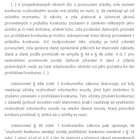
(...) V projednávaných věcech šlo o posouzení otázky, zda zrušení
konkursu rozhodnutím soudu má účinky
ex nunc
, tj. že nastávají až od
určitého momentu, či nikoliv, a zda platnost a účinnost úkonů
provedených v průběhu konkursu zrušením a zánikem některých jeho
účinků je či není dotčena, včetně toho, zda podávání daňových přiznání
po prohlášení konkursu je možno subsumovat mezi úkony provedené v
průběhu konkursu. Od zodpovězení této otázky je totiž odvislé
posouzení, zda správce daně oprávněně přikročil ke stanovení základu
daně a daně podle pomůcek ve smyslu § 44 a § 46 odst. 4 d. ř. pro
nedodržení povinnosti podat daňové přiznání k dani z příjmů
právnických osob za část zdaňovacího období od jeho počátku ke dni
prohlášení konkursu. (...)
Ustanovení § 44a odst. 2 konkursního zákona stanovuje, od kdy
nastávají účinky rozhodnutí odvolacího soudu, jímž bylo změněno či
zrušeno usnesení o prohlášení konkursu. Tyto účinky (zrušení konkursu)
v zásadě (pokud soudem není stanoveno jinak) nastávají až vyvěšením
rozhodnutí odvolacího soudu na úřední desce soudu, který původně
konkurs prohlásil, tj. jedná se o účinky
ex nunc
.
Ustanovení § 45 odst. 1 konkursního zákona pak upravuje, že
"
zrušením konkursu zanikají účinky prohlášení konkursu uvedené v § 14
odst. 1 písm. a) až g), a i); s tím, že platnost a účinnost úkonů provedených