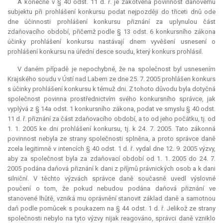
A konečně v § 40 odst. 11 d. ř. je zakotvena povinnost daňovému
subjektu při prohlášení konkursu podat nejpozději do třiceti dnů ode
dne účinnosti prohlášení konkursu přiznání za uplynulou část
zdaňovacího období, přičemž podle § 13 odst. 6 konkursního zákona
účinky prohlášení konkursu nastávají dnem vyvěšení usnesení o
prohlášení konkursu na úřední desce soudu, který konkurs prohlásil.
V daném případě je nepochybné, že na společnost byl usnesením
Krajského soudu v Ústí nad Labem ze dne 25. 7. 2005 prohlášen konkurs
s účinky prohlášení konkursu k témuž dni. Z tohoto důvodu byla dotyčná
společnost povinna prostřednictvím svého konkursního správce, jak
vyplývá z § 14a odst. 1 konkursního zákona, podat ve smyslu § 40 odst.
11 d. ř. přiznání za část zdaňovacího období, a to od jeho počátku, tj. od
1. 1. 2005 ke dni prohlášení konkursu, tj. k 24. 7. 2005. Tato zákonná
povinnost nebyla ze strany společnosti splněna, a proto správce daně
zcela legitimně v intencích § 40 odst. 1 d. ř. vydal dne 12. 9. 2005 výzvy,
aby za společnost byla za zdaňovací období od 1. 1. 2005 do 24. 7.
2005 podána daňová přiznání k dani z příjmů právnických osob a k dani
silniční. V těchto výzvách správce daně současně uvedl výslovné
poučení o tom, že pokud nebudou podána daňová přiznání ve
stanovené lhůtě, vzniká mu oprávnění stanovit základ daně a samotnou
daň podle pomůcek s poukazem na § 44 odst. 1 d. ř. Jelikož ze strany
společnosti nebylo na tyto výzvy nijak reagováno, správci daně vzniklo