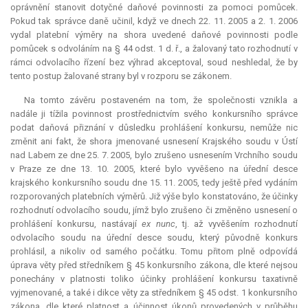
oprávnění stanovit dotyčné daňové povinnosti za pomoci pomůcek.
Pokud tak správce daně učinil, když ve dnech 22. 11. 2005 a 2. 1. 2006
vydal platební výměry na shora uvedené daňové povinnosti podle
pomůcek s odvoláním na § 44 odst. 1 d. ř., a žalovaný tato rozhodnutí v
rámci odvolacího řízení bez výhrad akceptoval, soud neshledal, že by
tento postup žalované strany byl v rozporu se zákonem.
Na tomto závěru postaveném na tom, že společnosti vznikla a
nadále ji tížila povinnost prostřednictvím svého konkursního správce
podat daňová přiznání v důsledku prohlášení konkursu, nemůže nic
změnit ani fakt, že shora jmenované usnesení Krajského soudu v Ústí
nad Labem ze dne 25. 7. 2005, bylo zrušeno usnesením Vrchního soudu
v Praze ze dne 13. 10. 2005, které bylo vyvěšeno na úřední desce
krajského konkursního soudu dne 15. 11. 2005, tedy ještě před vydáním
rozporovaných platebních výměrů. Již výše bylo konstatováno, že účinky
rozhodnutí odvolacího soudu, jímž bylo zrušeno či změněno usnesení o
prohlášení konkursu, nastávají
ex nunc
, tj. až vyvěšením rozhodnutí
odvolacího soudu na úřední desce soudu, který původně konkurs
prohlásil, a nikoliv od samého počátku. Tomu přitom plně odpovídá
úprava věty před středníkem § 45 konkursního zákona, dle které nejsou
ponechány v platnosti toliko účinky prohlášení konkursu taxativně
vyjmenované, a také i dikce věty za středníkem § 45 odst. 1 konkursního
zákona, dle které platnost a účinnost úkonů provedených v průběhu