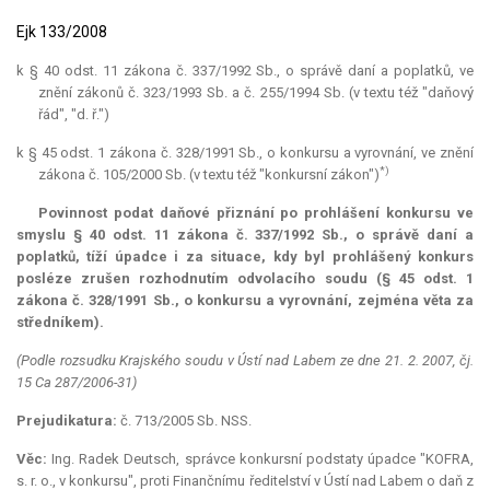
Ejk 133/2008
k § 40 odst. 11 zákona č. 337/1992 Sb., o správě daní a poplatků, ve
znění zákonů č. 323/1993 Sb. a č. 255/1994 Sb. (v textu též "daňový
řád", "d. ř.")
k § 45 odst. 1 zákona č. 328/1991 Sb., o konkursu a vyrovnání, ve znění
*)
zákona č. 105/2000 Sb. (v textu též "konkursní zákon")
Povinnost podat daňové přiznání po prohlášení konkursu ve
smyslu § 40 odst. 11 zákona č. 337/1992 Sb., o správě daní a
poplatků, tíží úpadce i za situace, kdy byl prohlášený konkurs
posléze zrušen rozhodnutím odvolacího soudu (§ 45 odst. 1
zákona č. 328/1991 Sb., o konkursu a vyrovnání, zejména věta za
středníkem).
(Podle rozsudku Krajského soudu v Ústí nad Labem ze dne 21. 2. 2007, čj.
15 Ca 287/2006-31)
Prejudikatura:
č. 713/2005 Sb. NSS.
Věc:
Ing. Radek Deutsch, správce konkursní podstaty úpadce "KOFRA,
s. r. o., v konkursu", proti Finančnímu ředitelství v Ústí nad Labem o daň z