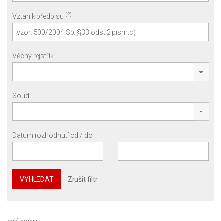
(?)
Vztah k předpisu
Věcný rejstřík
Soud
Datum rozhodnutí od / do
VYHLEDAT
Zrušit filtr
celý archiv