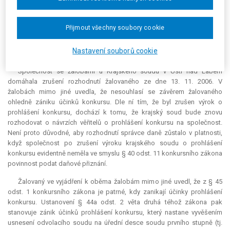
Žalovaný zamítl odvolání proti platebním výměrům rozhodnutími ze
dne 13. 11. 2006. Uvedl, že ke zrušení konkursu došlo s účinky
ex nunc
,
Přijmout všechny soubory cookie
tj. od právní moci rozhodnutí, a tedy že platnost a účinnost úkonů
provedených v průběhu konkursu (včetně vyměření daně) není jeho
Nastavení souborů cookie
zrušením a zánikem jeho účinků dotčena.
Společnost se žalobami u Krajského soudu v Ústí nad Labem
domáhala zrušení rozhodnutí žalovaného ze dne 13. 11. 2006. V
žalobách mimo jiné uvedla, že nesouhlasí se závěrem žalovaného
ohledně zániku účinků konkursu. Dle ní tím, že byl zrušen výrok o
prohlášení konkursu, dochází k tomu, že krajský soud bude znovu
rozhodovat o návrzích věřitelů o prohlášení konkursu na společnost.
Není proto důvodné, aby rozhodnutí správce daně zůstalo v platnosti,
když společnost po zrušení výroku krajského soudu o prohlášení
konkursu evidentně neměla ve smyslu § 40 odst. 11 konkursního zákona
povinnost podat daňové přiznání.
Žalovaný ve vyjádření k oběma žalobám mimo jiné uvedl, že z § 45
odst. 1 konkursního zákona je patrné, kdy zanikají účinky prohlášení
konkursu. Ustanovení § 44a odst. 2 věta druhá téhož zákona pak
stanovuje zánik účinků prohlášení konkursu, který nastane vyvěšením
usnesení odvolacího soudu na úřední desce soudu prvního stupně (tj.