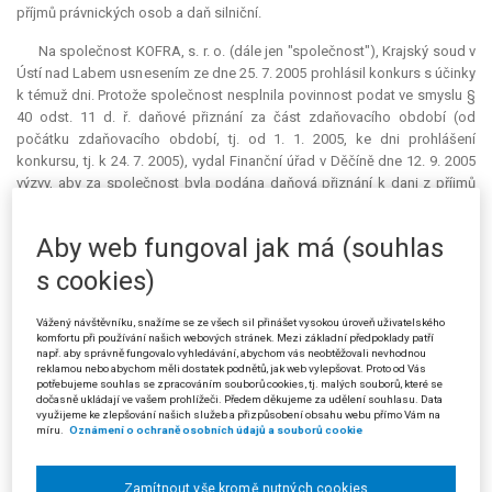
příjmů právnických osob a daň silniční.
Na společnost KOFRA, s. r. o. (dále jen "společnost"), Krajský soud v
Ústí nad Labem usnesením ze dne 25. 7. 2005 prohlásil konkurs s účinky
k témuž dni. Protože společnost nesplnila povinnost podat ve smyslu §
40 odst. 11 d. ř. daňové přiznání za část zdaňovacího období (od
počátku zdaňovacího období, tj. od 1. 1. 2005, ke dni prohlášení
konkursu, tj. k 24. 7. 2005), vydal Finanční úřad v Děčíně dne 12. 9. 2005
výzvy, aby za společnost byla podána daňová přiznání k dani z příjmů
právnických osob a k dani silniční za zdaňovací období od 1. 1. 2005 do
24. 7. 2005.
Aby web fungoval jak má (souhlas
Protože společnost na tyto výzvy nereagovala, Finanční úřad v Děčíně
s cookies)
vyměřil podle pomůcek společnosti platebním výměrem ze dne 22. 11.
2005 daň z příjmů právnických osob a platebním výměrem ze dne 2. 1.
Vážený návštěvníku, snažíme se ze všech sil přinášet vysokou úroveň uživatelského
2006 daň silniční za zdaňovací období od 1. 1. 2005 do 24. 7. 2005.
komfortu při používání našich webových stránek. Mezi základní předpoklady patří
např. aby správně fungovalo vyhledávání, abychom vás neobtěžovali nevhodnou
Proti platebním výměrům se společnost odvolala. Namítala, že Vrchní
reklamou nebo abychom měli dostatek podnětů, jak web vylepšovat. Proto od Vás
potřebujeme souhlas se zpracováním souborů cookies, tj. malých souborů, které se
soud v Praze usnesením ze dne 13. 10. 2005 pro procesní pochybení
dočasně ukládají ve vašem prohlížeči. Předem děkujeme za udělení souhlasu. Data
zrušil usnesení Krajského soudu v Ústí nad Labem, kterým byl na
využijeme ke zlepšování našich služeb a přizpůsobení obsahu webu přímo Vám na
míru.
Oznámení o ochraně osobních údajů a souborů cookie
společnost prohlášen konkurs, a věc vrátil krajskému soudu k dalšímu
řízení. Přes zrušující výrok o prohlášení konkursu vydal správce daně
platební výměry.
Zamítnout vše kromě nutných cookies