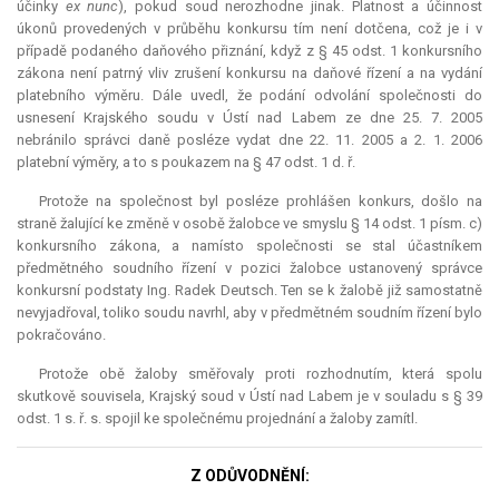
účinky
ex nunc
), pokud soud nerozhodne jinak. Platnost a účinnost
úkonů provedených v průběhu konkursu tím není dotčena, což je i v
případě podaného daňového přiznání, když z § 45 odst. 1 konkursního
zákona není patrný vliv zrušení konkursu na daňové řízení a na vydání
platebního výměru. Dále uvedl, že podání odvolání společnosti do
usnesení Krajského soudu v Ústí nad Labem ze dne 25. 7. 2005
nebránilo správci daně posléze vydat dne 22. 11. 2005 a 2. 1. 2006
platební výměry, a to s poukazem na § 47 odst. 1 d. ř.
Protože na společnost byl posléze prohlášen konkurs, došlo na
straně žalující ke změně v osobě žalobce ve smyslu § 14 odst. 1 písm. c)
konkursního zákona, a namísto společnosti se stal účastníkem
předmětného soudního řízení v pozici žalobce ustanovený správce
konkursní podstaty Ing. Radek Deutsch. Ten se k žalobě již samostatně
nevyjadřoval, toliko soudu navrhl, aby v předmětném soudním řízení bylo
pokračováno.
Protože obě žaloby směřovaly proti rozhodnutím, která spolu
skutkově souvisela, Krajský soud v Ústí nad Labem je v souladu s § 39
odst. 1 s. ř. s. spojil ke společnému projednání a žaloby zamítl.
Z ODŮVODNĚNÍ: