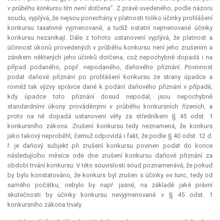
v průběhu konkursu tím není dotčena
". Z právě uvedeného, podle názoru
soudu, vyplývá, že nejsou ponechány v platnosti toliko účinky prohlášení
konkursu taxativně vyjmenované, a tudíž ostatní nejmenované účinky
konkursu nezanikají. Dále z tohoto ustanovení vyplývá, že platnost a
účinnost úkonů provedených v průběhu konkursu není jeho zrušením a
zánikem některých jeho účinků dotčena, což nepochybně dopadá i na
případ podaného, popř. nepodaného, daňového přiznání. Povinnost
podat daňové přiznání po prohlášení konkursu ze strany úpadce a
rovněž tak výzvy správce daně k podání daňového přiznání v případě,
kdy úpadce toto přiznání dosud nepodal, jsou nepochybně
standardními úkony prováděnými v průběhu konkursních řízeních, a
proto na ně dopadá ustanovení věty za středníkem § 45 odst. 1
konkursního zákona. Zrušení konkursu tedy neznamená, že konkurs
jako takový neproběhl, čemuž odpovídá i fakt, že podle § 40 odst. 12 d.
ř. je daňový subjekt při zrušení konkursu povinen podat do konce
následujícího měsíce ode dne zrušení konkursu daňové přiznání za
období trvání konkursu. V této souvislosti soud poznamenává, že pokud
by bylo konstatováno, že konkurs byl zrušen s účinky
ex tunc
, tedy od
samého počátku, nebylo by např. jasné, na základě jaké právní
skutečnosti by účinky konkursu nevyjmenované v § 45 odst. 1
konkursního zákona trvaly.