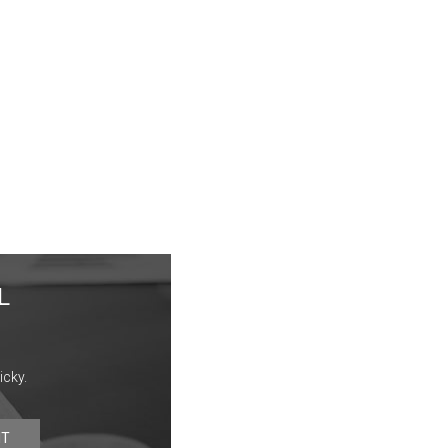
L
icky.
IT