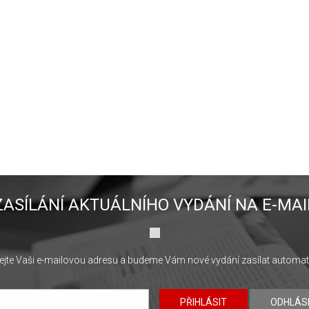
ZASÍLÁNÍ AKTUÁLNÍHO VYDÁNÍ NA E-MAI
jte Vaši e-mailovou adresu a budeme Vám nové vydání zasílat automat
PŘIHLÁSIT
ODHLÁS