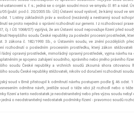
né ustanovení s. ř. s.; jedná se o orgán soudní moci ve smyslu čl. 81 a násl. Ús
/05 (publ. pod č. 20/2005 Sb. ÚS) Ústavní soud vyslovil, že kárný soud ve sm
 odst. 1 Listiny základních práv a svobod (nezávislý a nestranný soud scho
nutí se proto nejedná o správní rozhodnutí
sui generis
. I z rozhodovací prax
07, čj. I ÚS 1068/07) vyplývá, že ani Ústavní soud nepovažuje řízení před sou
nutí Nejvyššího soudu České republiky za poslední procesní prostředek, kter
t. 3 zákona č. 182/1993 Sb., o Ústavním soudu, ve znění pozdějších předp
ní rozhodnutí o posledním procesním prostředku, který zákon stěžovateli
 řádný opravný prostředek, mimořádný opravný prostředek, vyjma návrhu na ob
uplatněním je spojeno zahájení soudního, správního nebo jiného právního říze
šího soudu České republiky a vrchních soudů zkoumá shora citovanou lh
šího soudu České republiky stěžovateli, nikoliv od doručení rozhodnutí soudu 
jský soud v Brně přistoupil k odmítnutí návrhu postupem podle § 46 odst. 1 pí
snesením odmítne návrh, jestliže soud o téže věci již rozhodl nebo o téže v
ky řízení a tento nedostatek je neodstranitelný nebo přes výzvu soudu nebyl 
e jedná o neodstranitelný nedostatek podmínky řízení - pravomoc soudů rozho