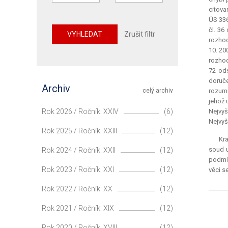
citova
ÚS 336
čl. 36
VYHLEDAT
Zrušit filtr
rozhod
10. 20
rozhod
72 ods
doruče
Archiv
celý archiv
rozumí
jehož 
Rok 2026 / Ročník: XXIV
(6)
Nejvyš
Nejvyš
Rok 2025 / Ročník: XXIII
(12)
Kra
soud u
Rok 2024 / Ročník: XXII
(12)
podmín
Rok 2023 / Ročník: XXI
(12)
věci s
Rok 2022 / Ročník: XX
(12)
Rok 2021 / Ročník: XIX
(12)
Rok 2020 / Ročník: XVIII
(12)