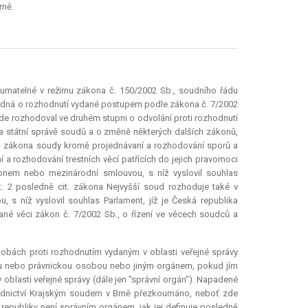
rně.
oumatelné v režimu zákona č. 150/2002 Sb., soudního řádu
se jedná o rozhodnutí vydané postupem podle zákona č. 7/2002
zde rozhodoval ve druhém stupni o odvolání proti rozhodnutí
 a státní správě soudů a o změně některých dalších zákonů,
oto zákona soudy kromě projednávaní a rozhodování sporů a
 a rozhodování trestních věcí patřících do jejich pravomoci
konem nebo mezinárodní smlouvou, s níž vyslovil souhlas
st. 2 posledně cit. zákona Nejvyšší soud rozhoduje také v
s níž vyslovil souhlas Parlament, jíž je Česká republika
ané věci zákon č. 7/2002 Sb., o řízení ve věcech soudců a
alobách proti rozhodnutím vydaným v oblasti veřejné správy
u nebo právnickou osobou nebo jiným orgánem, pokud jím
oblasti veřejné správy (dále jen "správní orgán"). Napadené
oudnictví Krajským soudem v Brně přezkoumáno, neboť zde
epubliky není správním orgánem, jak jej definuje posledně