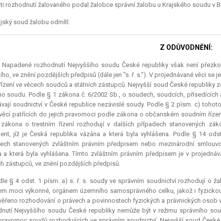
ti rozhodnutí žalovaného podal žalobce správní žalobu u Krajského soudu v B
jský soud žalobu odmítl.
Z ODŮVODNĚNÍ:
..) Napadené rozhodnutí Nejvyššího soudu České republiky však není přezk
ího, ve znění pozdějších předpisů (dále jen "s. ř. s."). V projednávané věci 
 řízení ve věcech soudců a státních zástupců. Nejvyšší soud České republiky 
ho soudu. Podle § 1 zákona č. 6/2002 Sb., o soudech, soudcích, přísedících
vají soudnictví v České republice nezávislé soudy. Podle § 2 písm. c) toh
 věcí patřících do jejich pravomoci podle zákona o občanském soudním řízení
zákona o trestním řízení rozhodují v dalších případech stanovených zá
ent, jíž je Česká republika vázána a která byla vyhlášena. Podle § 14 od
ech stanovených zvláštním právním předpisem nebo mezinárodní smlouvou, 
 a která byla vyhlášena. Tímto zvláštním právním předpisem je v projednáv
ch zástupců, ve znění pozdějších předpisů.
le § 4 odst. 1 písm. a) s. ř. s. soudy ve správním soudnictví rozhodují o ž
em moci výkonné, orgánem územního samosprávného celku, jakož i fyzicko
věřeno rozhodování o právech a povinnostech fyzických a právnických osob v 
nutí Nejvyššího soudu České republiky nemůže být v režimu správního s
pravomoc soudů rozhodujících ve správním soudnictví. Nejvyšší soud České r