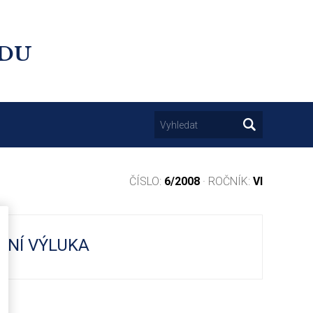
UDU
ČÍSLO:
6/2008
· ROČNÍK:
VI
ČNÍ VÝLUKA