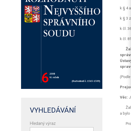
k § 4 
k § 3 
k čl. 
k čl. 
Ža
správ
Ústav
sprav
(Podle
Preju
Věc:
J
Žal
VYHLEDÁVÁNÍ
a bylo
Hledaný výraz
Pro