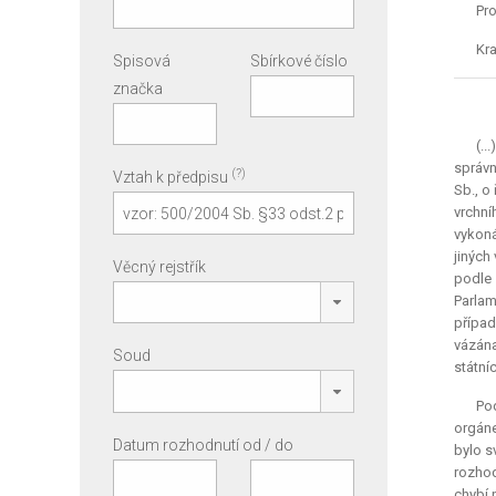
Pro
Kra
Spisová
Sbírkové číslo
značka
(.
správn
(?)
Vztah k předpisu
Sb., o
vrchní
vykoná
jiných
Věcný rejstřík
podle 
Parlam
případ
vázána
Soud
státní
Pod
orgán
Datum rozhodnutí od / do
bylo s
rozhod
chybí 