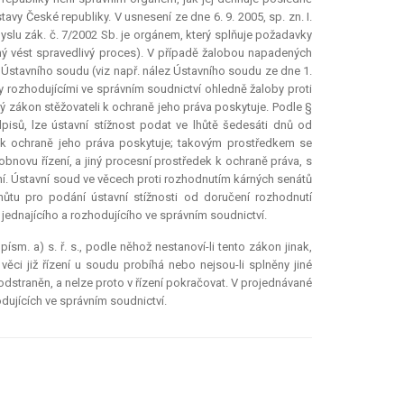
tavy České republiky. V usnesení ze dne 6. 9. 2005, sp. zn. I.
yslu zák. č. 7/2002 Sb. je orgánem, který splňuje požadavky
pný vést spravedlivý proces). V případě žalobou napadených
e Ústavního soudu (viz např. nález Ústavního soudu ze dne 1.
dy rozhodujícími ve správním soudnictví ohledně žaloby proti
ý zákon stěžovateli k ochraně jeho práva poskytuje. Podle §
isů, lze ústavní stížnost podat ve lhůtě šedesáti dnů od
 k ochraně jeho práva poskytuje; takovým prostředkem se
novu řízení, a jiný procesní prostředek k ochraně práva, s
ní. Ústavní soud ve věcech proti rozhodnutím kárných senátů
ůtu pro podání ústavní stížnosti od doručení rozhodnutí
jednajícího a rozhodujícího ve správním soudnictví.
sm. a) s. ř. s., podle něhož nestanoví-li tento zákon jinak,
ěci již řízení u soudu probíhá nebo nejsou-li splněny jiné
odstraněn, a nelze proto v řízení pokračovat. V projednávané
dujících ve správním soudnictví.