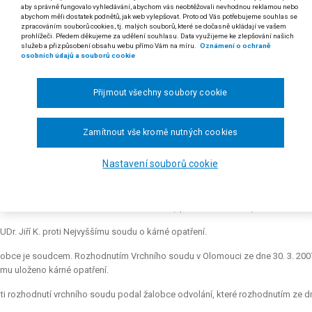
aby správně fungovalo vyhledávání, abychom vás neobtěžovali nevhodnou reklamou nebo
abychom měli dostatek podnětů, jak web vylepšovat. Proto od Vás potřebujeme souhlas se
a § 46 odst. 1 písm. a) soudního řádu správního
zpracováním souborů cookies, tj. malých souborů, které se dočasně ukládají ve vašem
prohlížeči. Předem děkujeme za udělení souhlasu. Data využijeme ke zlepšování našich
zákona č. 7/2002 Sb., o řízení ve věcech soudců a státních zástupců
služeb a přizpůsobení obsahu webu přímo Vám na míru.
Oznámení o ochraně
osobních údajů a souborů cookie
36 odst. 1 Listiny základních práv a svobod
81 Ústavy České republiky
Přijmout všechny soubory cookie
lobu proti rozhodnutí Nejvyššího soudu ve věci řízení proti kár
ním soudnictví meritorně projednat pro nedostatek jeho pravomoci.
Zamítnout vše kromě nutných cookies
y České republiky, splňujícím požadavky čl. 36 Listiny základních pr
edlivý proces).
Nastavení souborů cookie
 usnesení Krajského soudu v Brně ze dne 29. 11. 2007, čj. 29 Ca 188/2007-24)
dikatura:
srov. usnesení č. 20/2005 Sb. ÚS (sp. zn. I. ÚS 336/05).
UDr. Jiří K. proti Nejvyššímu soudu o kárné opatření.
obce je soudcem. Rozhodnutím Vrchního soudu v Olomouci ze dne 30. 3. 2007
 mu uloženo kárné opatření.
ti rozhodnutí vrchního soudu podal žalobce odvolání, které rozhodnutím ze dne