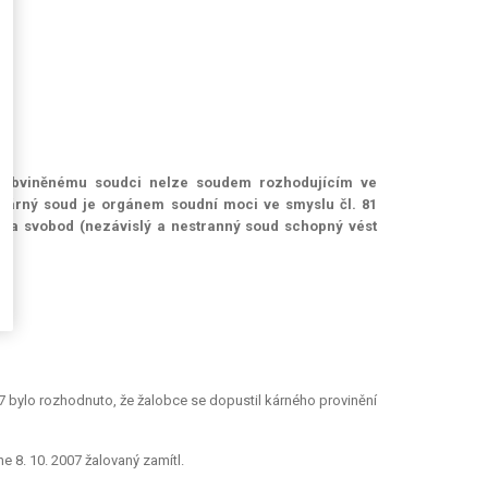
ně obviněnému soudci nelze soudem rozhodujícím ve
 Kárný soud je orgánem soudní moci ve smyslu čl. 81
áv a svobod (nezávislý a nestranný soud schopný vést
 bylo rozhodnuto, že žalobce se dopustil kárného provinění
 8. 10. 2007 žalovaný zamítl.