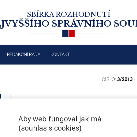
SBÍRKA ROZHODNUTÍ
JVYŠŠÍHO SPRÁVNÍHO SO
REDAKČNÍ RADA
KONTAKT
ČÍSLO:
3/2013
·
OBSAH VYDÁNÍ 3/2013
Aby web fungoval jak má
(souhlas s cookies)
2764/2013
Správní řízení: závazné stanovisko