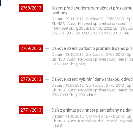
2768/2013
Řízení před soudem: nemožnost přezkumu vy
svobody
Datum:
29.11.2012
· Sbírkové č.:
2768/2013
· Sp.
Sb.NSS
· Autor:
Nejvyšší správní soud - senát (os
169/1999 Sb.: §26 odst.1; 150/2002 Sb.: §65 o
3/2008 - 98; JUD189886CZ 4 Aps 2/2010 - 44;
2769/2013
Daňové řízení: žádost o prominutí daně; pří
Datum:
18.12.2012
· Sbírkové č.:
2769/2013
· Sp.
Sb.NSS
· Autor:
Nejvyšší správní soud - senát (os
337/1992 Sb.: §55a;
2770/2013
Daňové řízení: vybírání daně srážkou; odvod
Datum:
19.09.2012
· Sbírkové č.:
2770/2013
· Sp.
Sb.NSS
· Autor:
Nejvyšší správní soud - senát (os
280/2009 Sb.: §233 odst.3;
2771/2013
Daň z příjmů: povinnost platit zálohy na daň
Datum:
11.10.2012
· Sbírkové č.:
2771/2013
· Sp.
Sb.NSS
· Autor:
Krajský soud v Ostravě
· Vydání
odst.8;