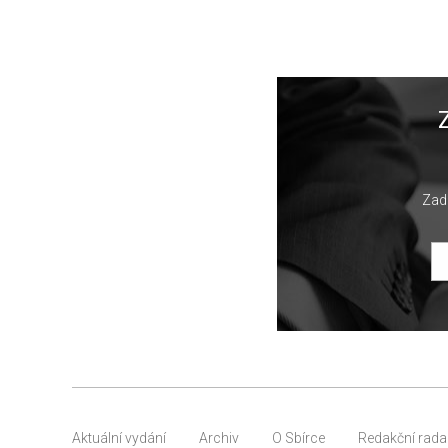
Zade
Aktuální vydání
Archiv
O Sbírce
Redakční rada