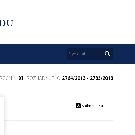
UDU
 ROČNÍK:
XI
· ROZHODNUTÍ Č:
2764/2013 - 2783/2013
Stáhnout PDF