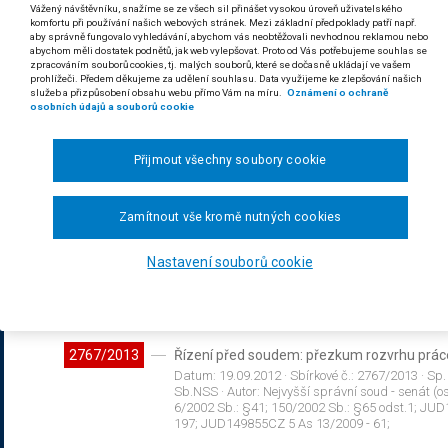
Vážený návštěvníku, snažíme se ze všech sil přinášet vysokou úroveň uživatelského
Datum:
29.11.2012
· Sbírkové č.:
2764/2013
· Sp.
komfortu při používání našich webových stránek. Mezi základní předpoklady patří např.
Sb.NSS
· Autor:
Nejvyšší správní soud - senát (os
aby správně fungovalo vyhledávání, abychom vás neobtěžovali nevhodnou reklamou nebo
500/2004 Sb.: §149; JUD30718CZ 3 Azs 33/2004
abychom měli dostatek podnětů, jak web vylepšovat. Proto od Vás potřebujeme souhlas se
zpracováním souborů cookies, tj. malých souborů, které se dočasně ukládají ve vašem
prohlížeči. Předem děkujeme za udělení souhlasu. Data využijeme ke zlepšování našich
služeb a přizpůsobení obsahu webu přímo Vám na míru.
Oznámení o ochraně
2765/2013
Správní řízení: řízení o povolení k provozová
osobních údajů a souborů cookie
obce
Datum:
14.11.2012
· Sbírkové č.:
2765/2013
· Sp.
Sb.NSS
· Autor:
Nejvyšší správní soud - senát (os
Přijmout všechny soubory cookie
202/1990 Sb.: §50 odst.3; 202/1990 Sb.: §50 do
29/10 - 1; JUD203437CZ Pl. ÚS 56/10 - 1; JUD20
Zamítnout vše kromě nutných cookies
2766/2013
Správní řízení: náležitosti odvolání; blanke
Datum:
02.11.2011
· Sbírkové č.:
2766/2013
· Sp.
Nastavení souborů cookie
Sb.NSS
· Autor:
Městský soud v Praze
· Vydání:
odst.1 písm.c); 500/2004 Sb.: §37 odst.2; 500/2
(EU);
2767/2013
Řízení před soudem: přezkum rozvrhu prá
Datum:
19.09.2012
· Sbírkové č.:
2767/2013
· Sp.
Sb.NSS
· Autor:
Nejvyšší správní soud - senát (os
6/2002 Sb.: §41; 150/2002 Sb.: §65 odst.1; JU
197; JUD149855CZ 5 As 13/2009 - 61;