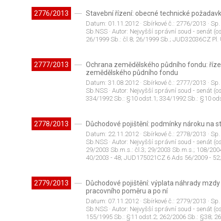
2776/2013
Stavební řízení: obecné technické požadavk
Datum:
01.11.2012
· Sbírkové č.:
2776/2013
· Sp.
Sb.NSS
· Autor:
Nejvyšší správní soud - senát (os
26/1999 Sb.: čl.8; 26/1999 Sb.; JUD32036CZ Pl
2777/2013
Ochrana zemědělského půdního fondu: říze
zemědělského půdního fondu
Datum:
31.08.2012
· Sbírkové č.:
2777/2013
· Sp.
Sb.NSS
· Autor:
Nejvyšší správní soud - senát (os
334/1992 Sb.: §10 odst.1; 334/1992 Sb.: §10 od
2778/2013
Důchodové pojištění: podmínky nároku na st
Datum:
22.11.2012
· Sbírkové č.:
2778/2013
· Sp.
Sb.NSS
· Autor:
Nejvyšší správní soud - senát (os
29/2003 Sb.m.s.: čl.3; 29/2003 Sb.m.s.; 108/20
40/2003 - 48; JUD175021CZ 6 Ads 56/2009 - 52;
2779/2013
Důchodové pojištění: výplata náhrady mzdy 
pracovního poměru a po ní
Datum:
07.11.2012
· Sbírkové č.:
2779/2013
· Sp.
Sb.NSS
· Autor:
Nejvyšší správní soud - senát (os
155/1995 Sb.: §11 odst.2; 262/2006 Sb.: §38; 2