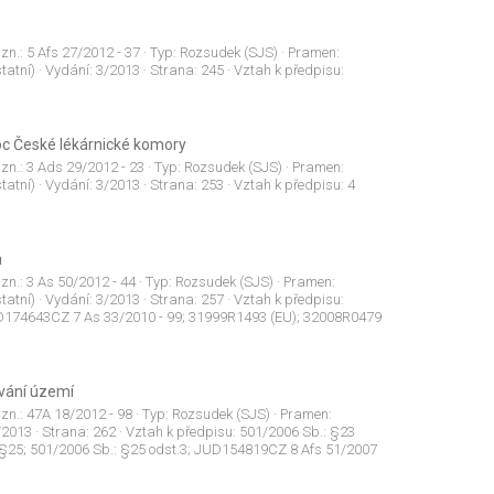
 zn.:
5 Afs 27/2012 - 37
· Typ:
Rozsudek (SJS)
· Pramen:
tatní)
· Vydání:
3/2013
· Strana:
245
· Vztah k předpisu:
oc České lékárnické komory
 zn.:
3 Ads 29/2012 - 23
· Typ:
Rozsudek (SJS)
· Pramen:
tatní)
· Vydání:
3/2013
· Strana:
253
· Vztah k předpisu:
4
;
a
 zn.:
3 As 50/2012 - 44
· Typ:
Rozsudek (SJS)
· Pramen:
tatní)
· Vydání:
3/2013
· Strana:
257
· Vztah k předpisu:
UD174643CZ 7 As 33/2010 - 99; 31999R1493 (EU); 32008R0479
ívání území
 zn.:
47A 18/2012 - 98
· Typ:
Rozsudek (SJS)
· Pramen:
/2013
· Strana:
262
· Vztah k předpisu:
501/2006 Sb.: §23
: §25; 501/2006 Sb.: §25 odst.3; JUD154819CZ 8 Afs 51/2007