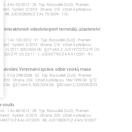
 zn.:
4 As 52/2012 - 26
· Typ:
Rozsudek (SJS)
· Pramen:
tatní)
· Vydání:
3/2013
· Strana:
213
· Vztah k předpisu:
 - 98; JUD202856CZ 2 As 75/2009 - 113;
ní interaktivních videoloterijních terminálů; účastenství
 zn.:
1 As 123/2012 - 31
· Typ:
Rozsudek (SJS)
· Pramen:
tatní)
· Vydání:
3/2013
· Strana:
216
· Vztah k předpisu:
 31.12.2011; 500/2004 Sb.: §27 odst.2; JUD197227CZ Pl. ÚS
5122CZ Pl. ÚS 22/11 - 1; JUD30776CZ 6 A 31/2001 - 91;
tní odvolání; Veterinární správa: odběr vzorků masa
 zn.:
5 Ca 298/2008 - 52
· Typ:
Rozsudek (SJS)
· Pramen:
3/2013
· Strana:
224
· Vztah k předpisu:
166/1999 Sb.: §72
004 Sb.: §37 odst.3; 500/2004 Sb.: §82 odst.2; 32005R2073
ce soudu
 zn.:
1 As 48/2012 - 28
· Typ:
Rozsudek (SJS)
· Pramen:
tatní)
· Vydání:
3/2013
· Strana:
229
· Vztah k předpisu:
D146571CZ 8 As 47/2005 - 86; JUD108267CZ 4 Ans 9/2007 -