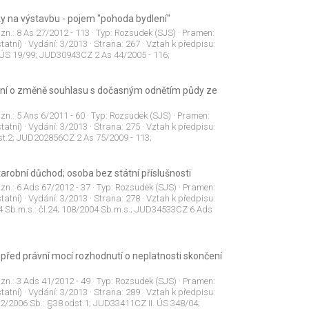
y na výstavbu - pojem "pohoda bydlení"
 zn.:
8 As 27/2012 - 113
· Typ:
Rozsudek (SJS)
· Pramen:
tatní)
· Vydání:
3/2013
· Strana:
267
· Vztah k předpisu:
. ÚS 19/99; JUD30943CZ 2 As 44/2005 - 116;
ní o změně souhlasu s dočasným odnětím půdy ze
 zn.:
5 Ans 6/2011 - 60
· Typ:
Rozsudek (SJS)
· Pramen:
tatní)
· Vydání:
3/2013
· Strana:
275
· Vztah k předpisu:
st.2; JUD202856CZ 2 As 75/2009 - 113;
arobní důchod; osoba bez státní příslušnosti
 zn.:
6 Ads 67/2012 - 37
· Typ:
Rozsudek (SJS)
· Pramen:
tatní)
· Vydání:
3/2013
· Strana:
278
· Vztah k předpisu:
04 Sb.m.s.: čl.24; 108/2004 Sb.m.s.; JUD34533CZ 6 Ads
před právní mocí rozhodnutí o neplatnosti skončení
 zn.:
3 Ads 41/2012 - 49
· Typ:
Rozsudek (SJS)
· Pramen:
tatní)
· Vydání:
3/2013
· Strana:
289
· Vztah k předpisu:
62/2006 Sb.: §38 odst.1; JUD33411CZ II. ÚS 348/04;