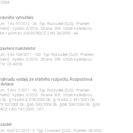
/2004;
právního vyhoštění
 zn.:
7 As 97/2012 - 26
· Typ:
Rozsudek (SJS)
· Pramen:
tatní)
· Vydání:
3/2013
· Strana:
294
· Vztah k předpisu:
dst.1 písm.b); JUD30782CZ 2 Afs 24/2005 - 44;
uzavření manželství
 zn.:
5 As 104/2011 - 102
· Typ:
Rozsudek (SJS)
· Pramen:
tatní)
· Vydání:
3/2013
· Strana:
299
· Vztah k předpisu:
 IV. ÚS 40/03;
náhradu výdajů ze státního rozpočtu; Rozpočtová
é dotace
 zn.:
5 Ans 7/2011 - 90
· Typ:
Rozsudek (SJS)
· Pramen:
tatní)
· Vydání:
3/2013
· Strana:
303
· Vztah k předpisu:
Sb.: §14 odst.4; 218/2000 Sb.: §19 odst.2; 491/2001 Sb.:
9; 62/2003 Sb.: §66; 500/2004 Sb.: §68; 500/2004 Sb.: §69;
4CZ 1 Afs 147/2005 - 107;
vozidel
 zn.:
Konf 31/2012 - 5
· Typ:
Usnesení (SJS)
· Pramen:
Sb.NSS