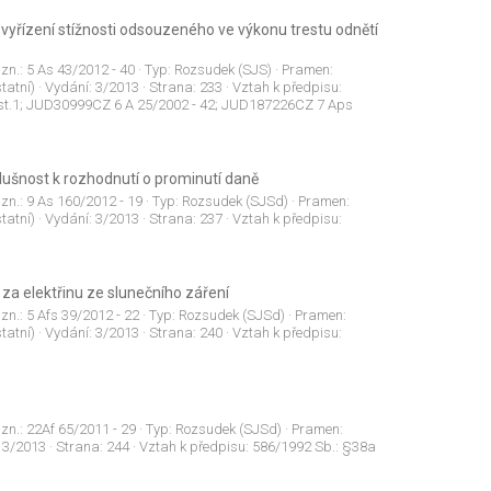
řízení stížnosti odsouzeného ve výkonu trestu odnětí
 zn.:
5 As 43/2012 - 40
· Typ:
Rozsudek (SJS)
· Pramen:
tatní)
· Vydání:
3/2013
· Strana:
233
· Vztah k předpisu:
dst.1; JUD30999CZ 6 A 25/2002 - 42; JUD187226CZ 7 Aps
slušnost k rozhodnutí o prominutí daně
 zn.:
9 As 160/2012 - 19
· Typ:
Rozsudek (SJSd)
· Pramen:
tatní)
· Vydání:
3/2013
· Strana:
237
· Vztah k předpisu:
 za elektřinu ze slunečního záření
 zn.:
5 Afs 39/2012 - 22
· Typ:
Rozsudek (SJSd)
· Pramen:
tatní)
· Vydání:
3/2013
· Strana:
240
· Vztah k předpisu:
 zn.:
22Af 65/2011 - 29
· Typ:
Rozsudek (SJSd)
· Pramen:
:
3/2013
· Strana:
244
· Vztah k předpisu:
586/1992 Sb.: §38a