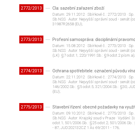
2772/2013
Cla: sazební zařazení zboží
Datum:
29.11.2012
· Sbírkové č.:
2772/2013
· Sp.
Sb.NSS
· Autor:
Nejvyšší správní soud - senát (os
31987R2658 (EU);
2773/2013
Profesní samospráva: disciplinární pravom
Datum:
15.08.2012
· Sbírkové č.:
2773/2013
· Sp.
Sb.NSS
· Autor:
Nejvyšší správní soud - senát (os
(LK): §7 odst.1; 220/1991 Sb.: §9 odst.2 písm.a)
2774/2013
Ochrana spotřebitele: označení původu vín
Datum:
22.11.2012
· Sbírkové č.:
2774/2013
· Sp.
Sb.NSS
· Autor:
Nejvyšší správní soud - senát (os
146/2002 Sb.: §5 odst.5; 321/2004 Sb.: §30; J
(EU);
2775/2013
Stavební řízení: obecné požadavky na využ
Datum:
09.10.2012
· Sbírkové č.:
2775/2013
· Sp.
Sb.NSS
· Autor:
Krajský soud v Praze
· Vydání:
3
odst.1; 501/2006 Sb.: §25 odst.2; 501/2006 Sb.
- 87; JUD202132CZ 1 As 69/2011 - 176;