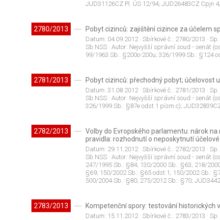
JUD31126CZ Pl. ÚS 12/94; JUD26483CZ Cpjn 4
2780/2013
Pobyt cizinců: zajištění cizince za účelem s
Datum:
04.09.2012
· Sbírkové č.:
2780/2013
· Sp.
Sb.NSS
· Autor:
Nejvyšší správní soud - senát (os
99/1963 Sb.: §200o-200u; 326/1999 Sb.: §124 o
2781/2013
Pobyt cizinců: přechodný pobyt; účelovost 
Datum:
31.08.2012
· Sbírkové č.:
2781/2013
· Sp.
Sb.NSS
· Autor:
Nejvyšší správní soud - senát (os
326/1999 Sb.: §87e odst.1 písm.c); JUD32839CZ
2782/2013
Volby do Evropského parlamentu: nárok na 
pravidla: rozhodnutí o neposkytnutí účelov
Datum:
29.11.2012
· Sbírkové č.:
2782/2013
· Sp.
Sb.NSS
· Autor:
Nejvyšší správní soud - senát (os
247/1995 Sb.: §84; 130/2000 Sb.: §63; 218/2000 
§69; 150/2002 Sb.: §65 odst.1; 150/2002 Sb.: §7
500/2004 Sb.: §80; 275/2012 Sb.: §70; JUD3442
2783/2013
Kompetenční spory: testování historických 
Datum:
15.11.2012
· Sbírkové č.:
2783/2013
· Sp.