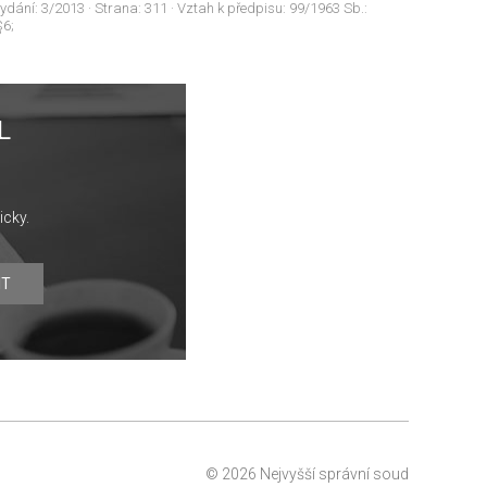
Vydání:
3/2013
· Strana:
311
· Vztah k předpisu:
99/1963 Sb.:
§6;
L
icky.
IT
© 2026 Nejvyšší správní soud