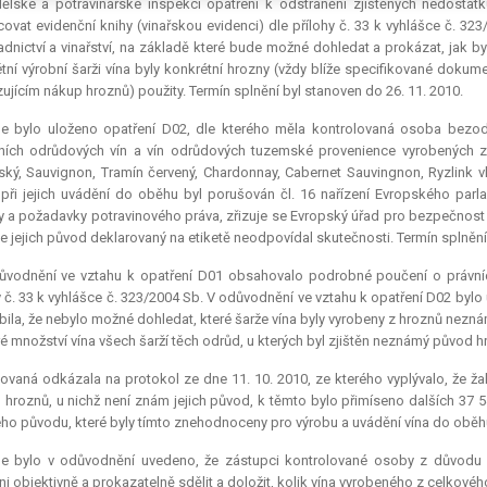
lské a potravinářské inspekci opatření k odstranění zjištěných nedostatk
ovat evidenční knihy (vinařskou evidenci) dle přílohy č. 33 k vyhlášce č. 32
adnictví a vinařství, na základě které bude možné dohledat a prokázat, jak 
tní výrobní šarži vína byly konkrétní hrozny (vždy blíže specifikované dokum
ujícím nákup hroznů) použity. Termín splnění byl stanoven do 26. 11. 2010.
le bylo uloženo opatření D02, dle kterého měla kontrolovaná osoba bezodk
tních odrůdových vín a vín odrůdových tuzemské provenience vyrobených 
ký, Sauvignon, Tramín červený, Chardonnay, Cabernet Sauvingnon, Ryzlink vla
při jejich uvádění do oběhu byl porušován čl. 16 nařízení Evropského par
 a požadavky potravinového práva, zřizuje se Evropský úřad pro bezpečnost p
e jejich původ deklarovaný na etiketě neodpovídal skutečnosti. Termín splnění
ůvodnění ve vztahu k opatření D01 obsahovalo podrobné poučení o právních
y č. 33 k vyhlášce č. 323/2004 Sb. V odůvodnění ve vztahu k opatření D02 by
ila, že nebylo možné dohledat, které šarže vína byly vyrobeny z hroznů nezn
é množství vína všech šarží těch odrůd, u kterých byl zjištěn neznámý původ h
ovaná odkázala na protokol ze dne 11. 10. 2010, ze kterého vyplývalo, že ža
 hroznů, u nichž není znám jejich původ, k těmto bylo přimíseno dalších 3
o původu, které byly tímto znehodnoceny pro výrobu a uvádění vína do oběh
le bylo v odůvodnění uvedeno, že zástupci kontrolované osoby z důvodu 
i objektivně a prokazatelně sdělit a doložit, kolik vína vyrobeného z celkové