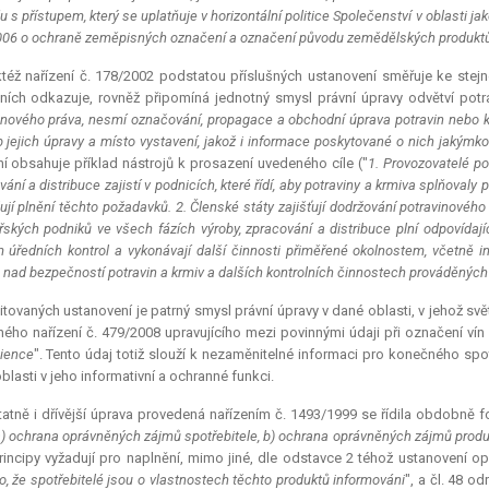
 s přístupem, který se uplatňuje v horizontální politice Společenství v oblasti jako
06 o ochraně zeměpisných označení a označení původu zemědělských produktů 
též nařízení č. 178/2002 podstatou příslušných ustanovení směřuje ke stejné
ních odkazuje, rovněž připomíná jednotný smysl právní úpravy odvětví potr
inového práva, nesmí označování, propagace a obchodní úprava potravin nebo krmi
 jejich úpravy a místo vystavení, jakož i informace poskytované o nich jakýmk
ní obsahuje příklad nástrojů k prosazení uvedeného cíle ("
1. Provozovatelé po
ání a distribuce zajistí v podnicích, které řídí, aby potraviny a krmiva splňovaly 
lují plnění těchto požadavků. 2. Členské státy zajišťují dodržování potravinového
řských podniků ve všech fázích výroby, zpracování a distribuce plní odpovídaj
 úředních kontrol a vykonávají další činnosti přiměřené okolnostem, včetně inf
 nad bezpečností potravin a krmiv a dalších kontrolních činnostech prováděných 
itovaných ustanovení je patrný smysl právní úpravy v dané oblasti, v jehož světl
ného nařízení č. 479/2008 upravujícího mezi povinnými údaji při označení vín
ience
". Tento údaj totiž slouží k nezaměnitelné informaci pro konečného spot
blasti v jeho informativní a ochranné funkci.
atně i dřívější úprava provedená nařízením č. 1493/1999 se řídila obdobně f
) ochrana oprávněných zájmů spotřebitele, b) ochrana oprávněných zájmů produce
rincipy vyžadují pro naplnění, mimo jiné, dle odstavce 2 téhož ustanovení op
lo, že spotřebitelé jsou o vlastnostech těchto produktů informováni
", a čl. 48 od