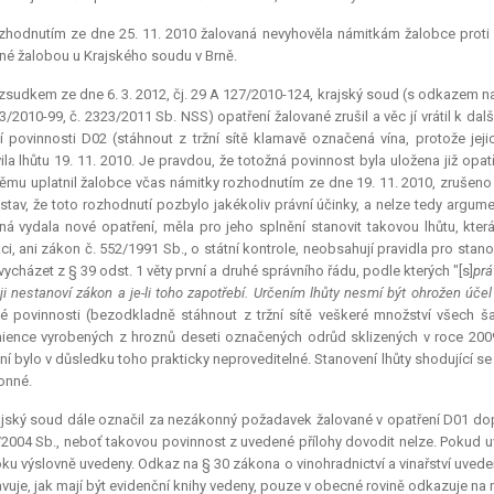
zhodnutím ze dne 25. 11. 2010 žalovaná nevyhověla námitkám žalobce proti
né žalobou u Krajského soudu v Brně.
sudkem ze dne 6. 3. 2012, čj. 29 A 127/2010-124, krajský soud (s odkazem na
3/2010-99, č. 2323/2011 Sb. NSS) opatření žalované zrušil a věc jí vrátil k dal
í povinnosti D02 (stáhnout z tržní sítě klamavě označená vína, protože jej
ila lhůtu 19. 11. 2010. Je pravdou, že totožná povinnost byla uložena již opa
němu uplatnil žalobce včas námitky rozhodnutím ze dne 19. 11. 2010, zrušeno
 stav, že toto rozhodnutí pozbylo jakékoliv právní účinky, a nelze tedy argu
ná vydala nové opatření, měla pro jeho splnění stanovit takovou lhůtu, kte
ci, ani zákon č. 552/1991 Sb., o státní kontrole, neobsahují pravidla pro stan
vycházet z § 39 odst. 1 věty první a druhé správního řádu, podle kterých "[s]
prá
ji nestanoví zákon a je-li toho zapotřebí. Určením lhůty nesmí být ohrožen účel
é povinnosti (bezodkladně stáhnout z tržní sítě veškeré množství všech š
ience vyrobených z hroznů deseti označených odrůd sklizených v roce 2009)
ní bylo v důsledku toho prakticky neproveditelné. Stanovení lhůty shodující 
onné.
jský soud dále označil za nezákonný požadavek žalované v opatření D01 dopr
/2004 Sb., neboť takovou povinnost z uvedené přílohy dovodit nelze. Pokud u
oku výslovně uvedeny. Odkaz na § 30 zákona o vinohradnictví a vinařství uved
vuje, jak mají být evidenční knihy vedeny, pouze v obecné rovině odkazuje na n