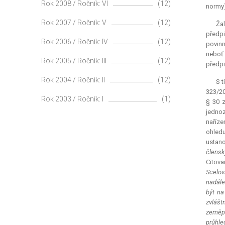
Rok 2008 / Ročník: VI
(12)
normy)
Rok 2007 / Ročník: V
(12)
Žal
předpi
Rok 2006 / Ročník: IV
(12)
povinn
neboť 
Rok 2005 / Ročník: III
(12)
předpi
Rok 2004 / Ročník: II
(12)
S t
323/20
Rok 2003 / Ročník: I
(1)
§ 30 z
jednoz
naříze
ohledu
ustano
člensk
Citova
Scelov
nadále
být na
zvlášt
zeměpi
průhle