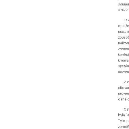
souladu
510/20
Tak
opatře
potrav
způsob
naříze
zpracov
kontro
krmivá
systém
dozoru
Z c
citova
proven
dané o
Ost
byla "
a
Tyto p
zaruči