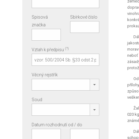
zemědě
doprac
vinohr
Spisová
Sbírkové číslo
konkré
značka
prokaz
Dá
jakos
(?)
moravs
Vztah k předpisu
neboť 
zásady
protož
Věcný rejstřík
Od
příloh
způsob
vešker
Soud
Žal
020 kg
známéh
Datum rozhodnutí od / do
Dá
schopn