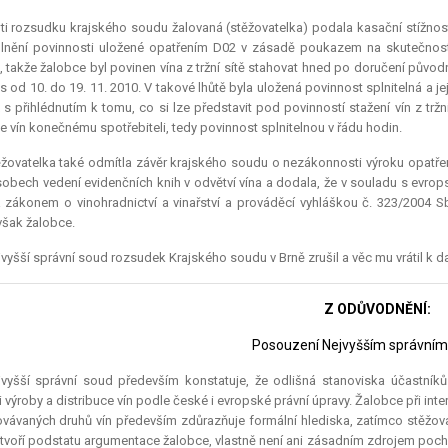
ti rozsudku krajského soudu žalovaná (stěžovatelka) podala kasační stížnost
plnění povinnosti uložené opatřením D02 v zásadě poukazem na skutečnos
, takže žalobce byl povinen vína z tržní sítě stahovat hned po doručení původní
s od 10. do 19. 11. 2010. V takové lhůtě byla uložená povinnost splnitelná a j
 s přihlédnutím k tomu, co si lze představit pod povinností stažení vín z trž
e vín konečnému spotřebiteli, tedy povinnost splnitelnou v řádu hodin.
žovatelka také odmítla závěr krajského soudu o nezákonnosti výroku opatřen
obech vedení evidenčních knih v odvětví vína a dodala, že v souladu s evrop
 zákonem o vinohradnictví a vinařství a prováděcí vyhláškou č. 323/2004 S
 však žalobce.
vyšší správní soud rozsudek Krajského soudu v Brně zrušil a věc mu vrátil k da
Z ODŮVODNĚNÍ:
Posouzení Nejvyšším správní
jvyšší správní soud především konstatuje, že odlišná stanoviska účastníků
i výroby a distribuce vín podle české i evropské právní úpravy. Žalobce při in
vávaných druhů vín především zdůrazňuje formální hlediska, zatímco stěžova
 tvoří podstatu argumentace žalobce, vlastně není ani zásadním zdrojem pochy