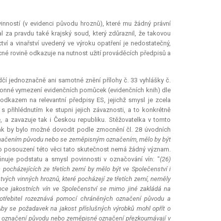
inností (v evidenci původu hroznů), které mu žádný právní
 za pravdu také krajský soud, který zdůraznil, že takovou
í a vinařství uvedený ve výroku opatření je nedostatečný,
cné rovině odkazuje na nutnost užití prováděcích předpisů a
čí jednoznačně ani samotné znění přílohy č. 33 vyhlášky č.
konné vymezení evidenčních pomůcek (evidenčních knih) dle
vě odkazem na
relevantní
předpisy ES, jejichž smysl je zcela
 přihlédnutím ke stupni jejich závaznosti, a to konkrétně
, a zavazuje tak i Českou republiku. Stěžovatelka v tomto
 jak by bylo možné dovodit podle zmocnění čl. 28 úvodních
 označením původu nebo se zeměpisným označením, mělo by být
o posouzení této věci tato skutečnost nemá žádný význam.
inuje podstatu a smysl povinnosti v označování vín: "
(26)
 pocházejících ze třetích zemí by mělo být ve Společenství i
vých vinných hroznů, které pocházejí ze třetích zemí, neměly
pce jakostních vín ve Společenství se mimo jiné zakládá na
potřebitel rozeznává pomocí chráněných označení původu a
by se požadavek na jakost příslušných výrobků mohl opřít o
i o označení původu nebo zeměpisné označení přezkoumávají v