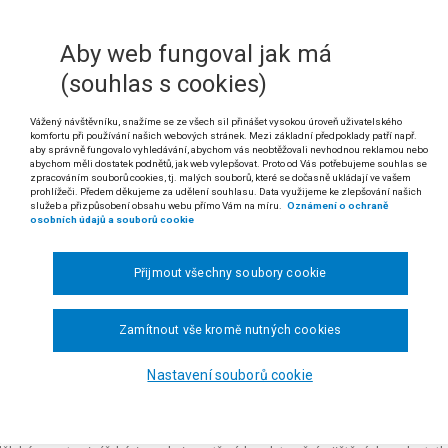
) č. 1782/2003, (ES) č. 1290/2005 a (ES) č. 3/2008 a o zrušení nařízení (EHS) č
47 odst. 1 a čl. 48 nařízení Parlamentu a Rady (ES) č. 1493/1999 o společné orga
Aby web fungoval jak má
(souhlas s cookies)
odst. 5 zákona č. 146/2002 Sb., o Státní zemědělské a potravinářské inspekc
120/2008 Sb.
Vážený návštěvníku, snažíme se ze všech sil přinášet vysokou úroveň uživatelského
 zákona č. 321/2004 Sb., o vinohradnictví a vinařství a o změně některých souvi
komfortu při používání našich webových stránek. Mezi základní předpoklady patří např.
aby správně fungovalo vyhledávání, abychom vás neobtěžovali nevhodnou reklamou nebo
ona č. 215/2006 Sb.
abychom měli dostatek podnětů, jak web vylepšovat. Proto od Vás potřebujeme souhlas se
zpracováním souborů cookies, tj. malých souborů, které se dočasně ukládají ve vašem
amání konečného spotřebitele je třeba vnímat v jeho materiálním smys
prohlížeči. Předem děkujeme za udělení souhlasu. Data využijeme ke zlepšování našich
služeb a přizpůsobení obsahu webu přímo Vám na míru.
Oznámení o ochraně
porušení formálně zakotvených povinností. Pokud by formalizované p
osobních údajů a souborů cookie
jiného právního předpisu národní provenience nevyplývaly, je třeba j
ského práva. Tak lze účinně přispět k zachování a ochraně dědictví "
Přijmout všechny soubory cookie
 rozsudku Nejvyššího správního soudu ze dne 22. 11. 2012, čj. 3 As 50/2012-44)
Zamítnout vše kromě nutných cookies
dikatura:
č. 2323/2011 Sb. NSS.
Nastavení souborů cookie
ružstvo Templářské sklepy Čejkovice, vinařské družstvo, proti Státní zeměděl
ných nedostatků, o kasační stížnosti žalované.
tní zemědělská a potravinářská inspekce, Inspektorát v Brně, dne 19. 11. 20