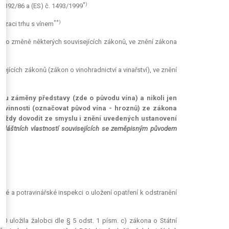
*)
. 2392/86 a (ES) č. 1493/1999
**)
nizaci trhu s vínem
i a o změně některých souvisejících zákonů, ve znění zákona
sejících zákonů (zákon o vinohradnictví a vinařství), ve znění
lu záměny představy (zde o původu vína) a nikoli jen
ovinnosti (označovat původ vína - hroznů) ze zákona
e vždy dovodit ze smyslu i znění uvedených ustanovení
zvláštních vlastností souvisejících se zeměpisným původem
ské a potravinářské inspekci o uložení opatření k odstranění
10 uložila žalobci dle § 5 odst. 1 písm. c) zákona o Státní