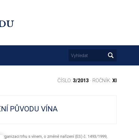
UDU
ČÍSLO:
3/2013
· ROČNÍK:
XI
NÍ PŮVODU VÍNA
é organizaci trhu s vínem, o změně nařízení (ES) č. 1493/1999,