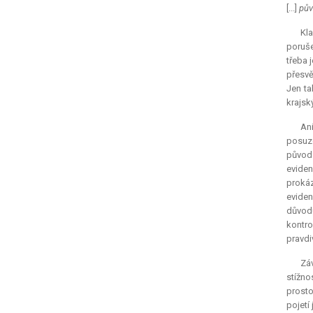
[...]
pův
Kla
poruše
třeba 
přesvě
Jen ta
krajsk
An
posuzo
původ 
eviden
prokáz
eviden
důvod
kontro
pravdi
Záv
stížno
prosto
pojetí