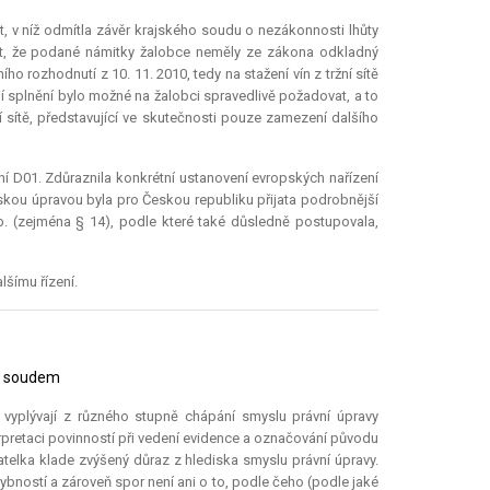
, v níž odmítla závěr krajského soudu o nezákonnosti lhůty
t, že podané námitky žalobce neměly ze zákona odkladný
ho rozhodnutí z 10. 11. 2010, tedy na stažení vín z tržní sítě
ejí splnění bylo možné na žalobci spravedlivě požadovat, a to
ní sítě, představující ve skutečnosti pouze zamezení dalšího
í D01. Zdůraznila konkrétní ustanovení evropských nařízení
skou úpravou byla pro Českou republiku přijata podrobnější
b. (zejména § 14), podle které také důsledně postupovala,
lšímu řízení.
m soudem
 vyplývají z různého stupně chápání smyslu právní úpravy
terpretaci povinností při vedení evidence a označování původu
telka klade zvýšený důraz z hlediska smyslu právní úpravy.
bností a zároveň spor není ani o to, podle čeho (podle jaké