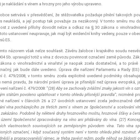
 je nakládání s vínem a hrozny pro jeho výrobu upraveno.
obce setrvává v přesvědčení, že stěžovatelka požaduje plnění takových pov
s neukládá, a její postup tak považuje za nezákonný. V tomto směru mu dal
ost z uvedené přílohy dovodit nelze a odkaz na § 30 zákona o vinohradnictv
toto ustanovení neupravuje, jak mají být evidenční knihy vedeny, pouze v obe
sů ES.
ímto názorem však nelze souhlasit. Závěru žalobce i krajského soudu nesvěd
04 Sb. upravující totiž u vína z dovozu povinnost označení země původu. Zá
ákona o vinohradnictví a vinařství je naopak zcela dostatečné, a to prá
načný, jak bude dále uvedeno. Úprava dle nařízení Parlamentu a Rady (ES) s
ní č. 479/2008, v tomto směru zcela explicitně uvedené podmínky obsahuje
 nemá pravdu, že národní právní úprava je přísnější než úprava evropská,
vení nařízení č. 479/2008: "
(28) Aby se zachovaly zvláštní znaky jakosti vín s
ým státům povoleno uplatňovat v tomto ohledu přísnější pravidla
"; nicméně pr
né nařízení v článcích 26 a 27 úvodních ustanovení zcela jednoznačně def
ání vína pocházejícího ze třetích zemí s vínem ze Společenství a scelování vín
 zakázáno. Podobně by některé druhy hroznového moštu, hroznové šťávy a čerst
 území Společenství zpracovávány na víno ani přidávány do vína. (27) Konce
ních vlastnostech souvisejících se zeměpisným původem vína. Tato vína s
sných označení, i když současný systém není v tomto ohledu plně rozvinut. A
dnější a propracovanější rámec, je třeba zavést režim, podle něhož se žádost