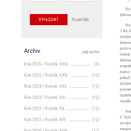
Ro
žalova
VYHLEDAT
Zrušit filtr
Roz
7 As 3
uložen
stanov
proti 
Archiv
celý archiv
nastal
žalova
Rok 2026 / Ročník: XXIV
(6)
inspek
nutno 
Rok 2025 / Ročník: XXIII
(12)
pokud 
uložen
Rok 2024 / Ročník: XXII
(12)
proven
opatře
Rok 2023 / Ročník: XXI
(12)
nezák
Rok 2022 / Ročník: XX
(12)
Kra
č. 323
Rok 2021 / Ročník: XIX
(12)
ve výr
neupra
Rok 2020 / Ročník: XVIII
(12)