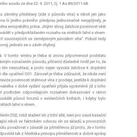
vního soudu ze dne 22. 9. 2011, čj. 1 As 89/2011-68.
lu záměny představy (zde o původu vína) a nikoli jen jako
na či jiného právního předpisu jednoznačně nevyplývaly, je
éna evropského práva. Jinými slovy, žalobce povinnost vést
uvádět v předpokládaném rozsahu na vinětách lahví s vínem.
ostí souvisejících se zeměpisným původem vína
". Pokud tedy
nný, jednalo se o závěr chybný.
á. V tomto směru je třeba si znovu připomenout podstatu
rávným označením původu, přičemž důsledně tvrdil jen to, že
 tím nesouhlasí, a proto nejen vyzvala žalobce k doplnění
 dle opatření D01. Zároveň je třeba zdůraznit, že nikde není
vize povinnosti stáhnout vína z prodeje, jestliže k doplnění
atelka v době vydání opatření přijala oprávněně již z toho
yl podložen odpovídajícím rozsahem dokazování v rámci
i uvádět původ hroznů v evidenčních knihách, i kdyby bylo
ětách lahví s vínem.
ím D02, totiž stažení vín z tržní sítě, není pro osud kasační
jící nikoli ve faktickém odvozu vín ze skladů a provozních
lhůtu považovat v zásadě za přiměřenou již proto, že v tomto
povídá tak z hlediska principu přiměřenosti a dobré správy