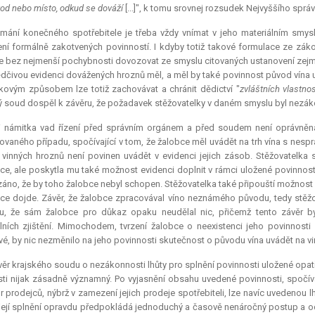
od nebo místo, odkud se dováží
[...]", k tomu srovnej rozsudek Nejvyššího sprá
mání konečného spotřebitele je třeba vždy vnímat v jeho materiálním smys
ní formálně zakotvených povinností. I kdyby totiž takové formulace ze záko
je bez nejmenší pochybnosti dovozovat ze smyslu citovaných ustanovení zejm
dčivou evidenci dovážených hroznů měl, a měl by také povinnost původ vína 
kovým způsobem lze totiž zachovávat a chránit dědictví "
zvláštních vlastn
ý soud dospěl k závěru, že požadavek stěžovatelky v daném smyslu byl nezáko
i námitka vad řízení před správním orgánem a před soudem není oprávněn
vaného případu, spočívající v tom, že žalobce měl uvádět na trh vína s nesp
vinných hroznů není povinen uvádět v evidenci jejich zásob. Stěžovatelka s
ce, ale poskytla mu také možnost evidenci doplnit v rámci uložené povinnosti
áno, že by toho žalobce nebyl schopen. Stěžovatelka také připouští možnost re
ce dojde. Závěr, že žalobce zpracovával víno neznámého původu, tedy stěžov
u, že sám žalobce pro důkaz opaku neudělal nic, přičemž tento závěr b
lních zjištění. Mimochodem, tvrzení žalobce o neexistenci jeho povinnost
vé, by nic nezměnilo na jeho povinnosti skutečnost o původu vína uvádět na vin
ěr krajského soudu o nezákonnosti lhůty pro splnění povinnosti uložené opatřen
sti nijak zásadně významný. Po vyjasnění obsahu uvedené povinnosti, spočíva
r prodejců, nýbrž v zamezení jejich prodeje spotřebiteli, lze navíc uvedenou 
 její splnění opravdu předpokládá jednoduchý a časově nenáročný postup a od