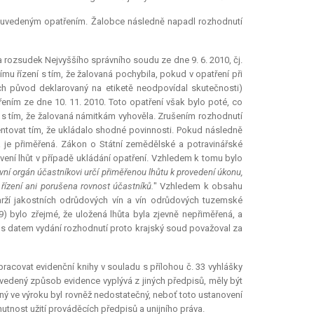
 uvedeným opatřením. Žalobce následně napadl rozhodnutí
 rozsudek Nejvyššího správního soudu ze dne 9. 6. 2010, čj.
šímu řízení s tím, že žalovaná pochybila, pokud v opatření při
ich původ deklarovaný na etiketě neodpovídal skutečnosti)
třením ze dne 10. 11. 2010. Toto opatření však bylo poté, co
 s tím, že žalovaná námitkám vyhověla. Zrušením rozhodnutí
mentovat tím, že ukládalo shodné povinnosti. Pokud následně
rá je přiměřená. Zákon o Státní zemědělské a potravinářské
ovení lhůt v případě ukládání opatření. Vzhledem k tomu bylo
vní orgán účastníkovi určí přiměřenou lhůtu k provedení úkonu,
 řízení ani porušena rovnost účastníků.
" Vzhledem k obsahu
arží jakostních odrůdových vín a vín odrůdových tuzemské
 bylo zřejmé, že uložená lhůta byla zjevně nepřiměřená, a
se s datem vydání rozhodnutí proto krajský soud považoval za
acovat evidenční knihy v souladu s přílohou č. 33 vyhlášky
vedený způsob evidence vyplývá z jiných předpisů, měly být
ený ve výroku byl rovněž nedostatečný, neboť toto ustanovení
utnost užití prováděcích předpisů a unijního práva.