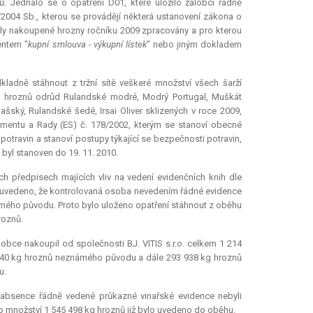
ů. Jednalo se o opatření D01, které uložilo žalobci řádně
3/2004 Sb., kterou se provádějí některá ustanovení zákona o
byly nakoupené hrozny ročníku 2009 zpracovány a pro kterou
entem "
kupní smlouva - výkupní lístek
" nebo jiným dokladem
ladně stáhnout z tržní sítě veškeré množství všech šarží
z hroznů odrůd Rulandské modré, Modrý Portugal, Muškát
šský, Rulandské šedé, Irsai Oliver sklizených v roce 2009,
lamentu a Rady (ES) č. 178/2002, kterým se stanoví obecné
otravin a stanoví postupy týkající se bezpečnosti potravin,
 byl stanoven do 19. 11. 2010.
 předpisech majících vliv na vedení evidenčních knih dle
lo uvedeno, že kontrolovaná osoba nevedením řádné evidence
ámého původu. Proto bylo uloženo opatření stáhnout z oběhu
roznů.
lobce nakoupil od společnosti BJ. VITIS s.r.o. celkem 1 214
7 540 kg hroznů neznámého původu a dále 293 938 kg hroznů
u.
absence řádně vedené průkazné vinařské evidence nebyli
ho množství 1 545 498 kg hroznů již bylo uvedeno do oběhu.