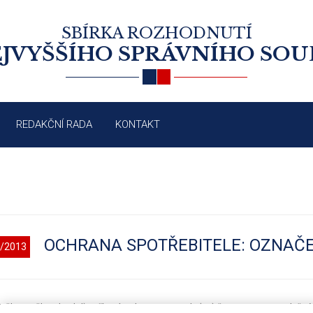
SBÍRKA ROZHODNUTÍ
JVYŠŠÍHO SPRÁVNÍHO SO
REDAKČNÍ RADA
KONTAKT
OCHRANA SPOTŘEBITELE: OZNAČE
/2013
26, čl. 27 a čl. 59 bod d) nařízení Parlamentu a Rady (ES) č. 479/2008 o společn