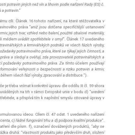
sti potravin jiných než vín a lihovin podle nařízení Rady (ES) č.
a potravin
."
mu cíli. Článek 16 tohoto nařízení, na které stěžovatelka v
avinového práva "
aniž jsou dotčena specifičtější ustanovení
v, jejich tvar, vzhled nebo balení, použité obalové materiály,
oli médiem uvádět spotřebitele v omyl
". Článek 17 uvedeného
travinářských a krmivářských podniků ve všech fázích výroby,
požadavky potravinového práva, které se týkají jejich činnosti, a
 práva a sledují a ověřují, zda provozovatelé potravinářských a
ící požadavky potravinového práva. Za tímto účelem používají
ormování veřejnosti o bezpečnosti a riziku potravin a krmiv,
během všech fází výroby, zpracování a distribuce.
").
e je třeba vnímat konkrétní úpravu dle oddílu III čl. 59 shora
 uváděných na trh v rámci Evropské unie v bodu d) "
uvedení
řebitele, a přispívá tím k naplnění smyslu citované úpravy v
ormulovanou ideou. Cílem čl. 47 odst. 1 uvedeného nařízení
nta, c) řádné fungování trhu a d) podpora kvalitní produkce
".
atření dle písm. f), označení dovážených produktů, "
aby se
rážka druhá: "
vlastnosti produktu jako především druh, složení