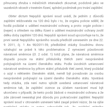
přinuceny zhruba v měsíčních intervalech zkoumat, podobně jako ve
vazebních věcech v trestním řízení, splnění podmínek pro trvání zajištění.
Obiter dictum
Nejvyšší správní soud uvádí, že jedním z důvodů
zajištění stěžovatele na 120 dnů bylo i to, že orgánu policie sdělil, že
hodlá požádat o udělení mezinárodní ochrany, a proto orgán policie i
(nejen) s ohledem na délku řízení o udělení mezinárodní ochrany zvolil
délku doby zajištění 120 dnů. Nejvyšší správní soud upozorňuje na to, že
první senát Nejvyššího správního soudu předložil usnesením ze dne 22.
9. 2011, čj. 1 As 90/2011-59, předběžné otázky Soudnímu dvoru
vztahující se právě k této problematice. Z vymezení působnosti
návratové směrnice (čl. 2 odst. 1) totiž plyne, že návratová směrnice
dopadá pouze na státní příslušníky třetích zemí neoprávněně
pobývajících na území členského státu. Podle úvodních ustanovení
návratové směrnice by přitom státní příslušník třetí země, který požádal
o azyl v některém členském státě, neměl být považován za osobu
neoprávněně pobývající na území daného členského státu. Vyvstává
tedy otázka, zda není nutno vyložit uvedená ustanovení návratové
směrnice tak, že zajištění cizince za účelem navrácení musí být
ukončeno v případě, že tento podá žádost o mezinárodní ochranu a že
zde zároveň neexistují jiné důvodu pro pokračování zajištění. Nejvyšší
správní soud v citovaném usnesení také zaujal právní názor, že na výše
nastíněné otázky je nutno odpovědět tak, že zajištění státního