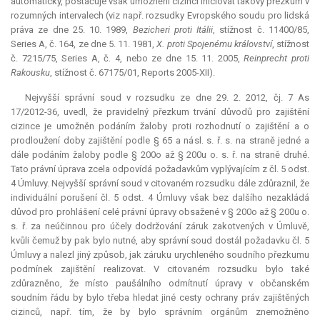
automaticky, postačuje však umožnění cizinci iniciovat takový přezkum v
rozumných intervalech (viz např. rozsudky Evropského soudu pro lidská
práva ze dne 25. 10. 1989,
Bezicheri proti Itálii
, stížnost č. 11400/85,
Series A, č. 164, ze dne 5. 11. 1981,
X. proti Spojenému království
, stížnost
č. 7215/75, Series A, č. 4, nebo ze dne 15. 11. 2005,
Reinprecht proti
Rakousku
, stížnost č. 67175/01, Reports 2005-XII).
Nejvyšší správní soud v rozsudku ze dne 29. 2. 2012, čj. 7 As
17/2012-36, uvedl, že pravidelný přezkum trvání důvodů pro zajištění
cizince je umožněn podáním žaloby proti rozhodnutí o zajištění a o
prodloužení doby zajištění podle § 65 a násl. s. ř. s. na straně jedné a
dále podáním žaloby podle § 200o až § 200u o. s. ř. na straně druhé.
Tato právní úprava zcela odpovídá požadavkům vyplývajícím z čl. 5 odst.
4 Úmluvy. Nejvyšší správní soud v citovaném rozsudku dále zdůraznil, že
individuální porušení čl. 5 odst. 4 Úmluvy však bez dalšího nezakládá
důvod pro prohlášení celé právní úpravy obsažené v § 200o až § 200u o.
s. ř. za neúčinnou pro účely dodržování záruk zakotvených v Úmluvě,
kvůli čemuž by pak bylo nutné, aby správní soud dostál požadavku čl. 5
Úmluvy a nalezl jiný způsob, jak záruku urychleného soudního přezkumu
podmínek zajištění realizovat. V citovaném rozsudku bylo také
zdůrazněno, že místo paušálního odmítnutí úpravy v občanském
soudním řádu by bylo třeba hledat jiné cesty ochrany práv zajištěných
cizinců, např. tím, že by bylo správním orgánům znemožněno