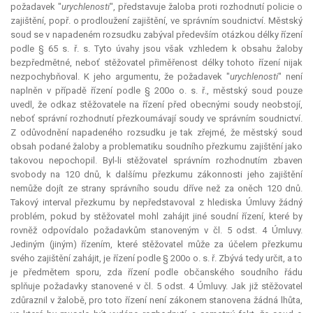
požadavek "
urychlenosti
", představuje žaloba proti rozhodnutí policie o
zajištění, popř. o prodloužení zajištění, ve správním soudnictví. Městský
soud se v napadeném rozsudku zabýval především otázkou délky řízení
podle § 65 s. ř. s. Tyto úvahy jsou však vzhledem k obsahu žaloby
bezpředmětné, neboť stěžovatel přiměřenost délky tohoto řízení nijak
nezpochybňoval. K jeho argumentu, že požadavek "
urychlenosti
" není
naplněn v případě řízení podle § 200o o. s. ř., městský soud pouze
uvedl, že odkaz stěžovatele na řízení před obecnými soudy neobstojí,
neboť správní rozhodnutí přezkoumávají soudy ve správním soudnictví.
Z odůvodnění napadeného rozsudku je tak zřejmé, že městský soud
obsah podané žaloby a problematiku soudního přezkumu zajištění jako
takovou nepochopil. Byl-li stěžovatel správním rozhodnutím zbaven
svobody na 120 dnů, k dalšímu přezkumu zákonnosti jeho zajištění
nemůže dojít ze strany správního soudu dříve než za oněch 120 dnů.
Takový interval přezkumu by nepředstavoval z hlediska Úmluvy žádný
problém, pokud by stěžovatel mohl zahájit jiné soudní řízení, které by
rovněž odpovídalo požadavkům stanoveným v čl. 5 odst. 4 Úmluvy.
Jediným (jiným) řízením, které stěžovatel může za účelem přezkumu
svého zajištění zahájit, je řízení podle § 200o o. s. ř. Zbývá tedy určit, a to
je předmětem sporu, zda řízení podle občanského soudního řádu
splňuje požadavky stanovené v čl. 5 odst. 4 Úmluvy. Jak již stěžovatel
zdůraznil v žalobě, pro toto řízení není zákonem stanovena žádná lhůta,