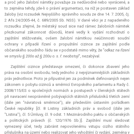
a proč jeho žalobní námitky považuje za nedůvodné nebo vyvrácené, a
to zejména tehdy, jde-li o právní argumentaci, na níž je postaven základ
žaloby (viz rozsudek Nejvyššího správního soudu ze dne 14. 7. 2005, čj.
2 Afs 24/2005-44, č. 689/2005 Sb. NSS). V dané věci je z napadeného
rozsudku zřejmé, že městský soud sice nad rámec žalobních námitek
přezkoumal zákonnost důvodů, které vedly k vydání rozhodnutí o
zajištění stěžovatele, ovšem žalobní námitkou neúčinnosti soudní
ochrany v případě řízení o propuštění cizince ze zajištění podle
občanského soudního řádu se v podstatě mimo věty, že "
odkaz na řízení
ve smyslu § 200o až § 200u o. s. ř. neobstojí
", nezabýval.
Zajištění cizince představuje omezení, či dokonce zbavení jeho
práva na osobní svobodu; tedy jednoho z nejvýznamnějších základních
práv jednotlivce. Proto je přípustné jen za podmínek definovaných nejen
zákonem o pobytu cizinců a směrnicí Evropského parlamentu a Rady č.
2008/115/ES o společných normách a postupech v členských státech
při navracení neoprávněně pobývajících státních příslušníků třetích zemí
(dále jen "návratová směrnice"), ale především ústavním pořádkem
České republiky [čl. 8 Listiny základních práv a svobod (dále jen
"Listina"), čl. 5 Úmluvy, čl. 9 odst. 1 Mezinárodního paktu o občanských
a politických právech (č. 120/1976 Sb.)]. Zajištění musí sledovat
vymezený účel, tedy zabránit nepovolenému vstupu cizího státního
příslušníka na území nebo realizovat jeho vyhoštění či vydání, zejména v