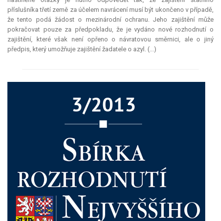
příslušníka třetí země za účelem navrácení musí být ukončeno v případě,
že tento podá žádost o mezinárodní ochranu. Jeho zajištění může
pokračovat pouze za předpokladu, že je vydáno nové rozhodnutí o
zajištění, které však není opřeno o návratovou směrnici, ale o jiný
předpis, který umožňuje zajištění žadatele o azyl. (...)