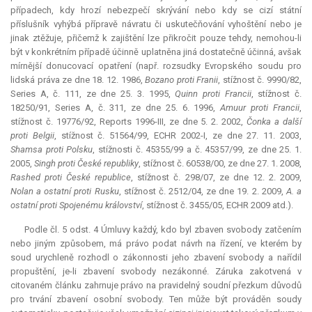
případech, kdy hrozí nebezpečí skrývání nebo kdy se cizí státní
příslušník vyhýbá přípravě návratu či uskutečňování vyhoštění nebo je
jinak ztěžuje, přičemž k zajištění lze přikročit pouze tehdy, nemohou-li
být v konkrétním případě účinně uplatněna jiná dostatečně účinná, avšak
mírnější donucovací opatření (např. rozsudky Evropského soudu pro
lidská práva ze dne 18. 12. 1986,
Bozano proti Franii
, stížnost č. 9990/82,
Series A, č. 111, ze dne 25. 3. 1995,
Quinn proti Francii
, stížnost č.
18250/91, Series A, č. 311, ze dne 25. 6. 1996,
Amuur proti Francii
,
stížnost č. 19776/92, Reports 1996-III, ze dne 5. 2. 2002,
Čonka a další
proti Belgii
, stížnost č. 51564/99, ECHR 2002-I, ze dne 27. 11. 2003,
Shamsa proti Polsku
, stížnosti č. 45355/99 a č. 45357/99, ze dne 25. 1.
2005,
Singh proti České republiky
, stížnost č. 60538/00, ze dne 27. 1. 2008,
Rashed proti České republice
, stížnost č. 298/07, ze dne 12. 2. 2009,
Nolan a ostatní proti Rusku
, stížnost č. 2512/04, ze dne 19. 2. 2009,
A. a
ostatní proti Spojenému království
, stížnost č. 3455/05, ECHR 2009 atd.).
Podle čl. 5 odst. 4 Úmluvy každý, kdo byl zbaven svobody zatčením
nebo jiným způsobem, má právo podat návrh na řízení, ve kterém by
soud urychleně rozhodl o zákonnosti jeho zbavení svobody a nařídil
propuštění, je-li zbavení svobody nezákonné. Záruka zakotvená v
citovaném článku zahrnuje právo na pravidelný soudní přezkum důvodů
pro trvání zbavení osobní svobody. Ten může být prováděn soudy