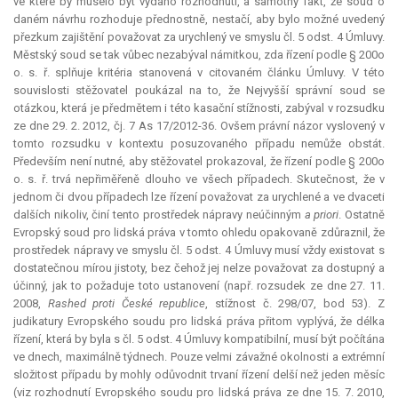
ve které by muselo být vydáno rozhodnutí, a samotný fakt, že soud o
daném návrhu rozhoduje přednostně, nestačí, aby bylo možné uvedený
přezkum zajištění považovat za urychlený ve smyslu čl. 5 odst. 4 Úmluvy.
Městský soud se tak vůbec nezabýval námitkou, zda řízení podle § 200o
o. s. ř. splňuje kritéria stanovená v citovaném článku Úmluvy. V této
souvislosti stěžovatel poukázal na to, že Nejvyšší správní soud se
otázkou, která je předmětem i této kasační stížnosti, zabýval v rozsudku
ze dne 29. 2. 2012, čj. 7 As 17/2012-36. Ovšem právní názor vyslovený v
tomto rozsudku v kontextu posuzovaného případu nemůže obstát.
Především není nutné, aby stěžovatel prokazoval, že řízení podle § 200o
o. s. ř. trvá nepřiměřeně dlouho ve všech případech. Skutečnost, že v
jednom či dvou případech lze řízení považovat za urychlené a ve dvaceti
dalších nikoliv, činí tento prostředek nápravy neúčinným
a priori
. Ostatně
Evropský soud pro lidská práva v tomto ohledu opakovaně zdůraznil, že
prostředek nápravy ve smyslu čl. 5 odst. 4 Úmluvy musí vždy existovat s
dostatečnou mírou jistoty, bez čehož jej nelze považovat za dostupný a
účinný, jak to požaduje toto ustanovení (např. rozsudek ze dne 27. 11.
2008,
Rashed proti České republice
, stížnost č. 298/07, bod 53). Z
judikatury Evropského soudu pro lidská práva přitom vyplývá, že délka
řízení, která by byla s čl. 5 odst. 4 Úmluvy kompatibilní, musí být počítána
ve dnech, maximálně týdnech. Pouze velmi závažné okolnosti a extrémní
složitost případu by mohly odůvodnit trvaní řízení delší než jeden měsíc
(viz rozhodnutí Evropského soudu pro lidská práva ze dne 15. 7. 2010,