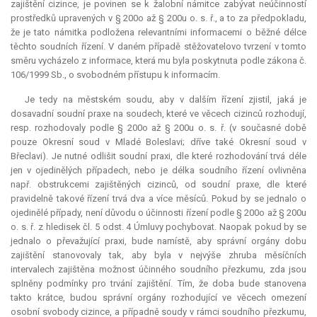
zajištění cizince, je povinen se k žalobní námitce zabývat neúčinností
prostředků upravených v § 200o až § 200u o. s. ř., a to za předpokladu,
že je tato námitka podložena relevantními informacemi o běžné délce
těchto soudních řízení. V daném případě stěžovatelovo tvrzení v tomto
směru vycházelo z informace, která mu byla poskytnuta podle zákona č.
106/1999 Sb., o svobodném přístupu k informacím.
Je tedy na městském soudu, aby v dalším řízení zjistil, jaká je
dosavadní soudní praxe na soudech, které ve věcech cizinců rozhodují,
resp. rozhodovaly podle § 200o až § 200u o. s. ř. (v současné době
pouze Okresní soud v Mladé Boleslavi; dříve také Okresní soud v
Břeclavi). Je nutné odlišit soudní praxi, dle které rozhodování trvá déle
jen v ojedinělých případech, nebo je délka soudního řízení ovlivněna
např. obstrukcemi zajištěných cizinců, od soudní praxe, dle které
pravidelně takové řízení trvá dva a více měsíců. Pokud by se jednalo o
ojedinělé případy, není důvodu o účinnosti řízení podle § 200o až § 200u
o. s. ř. z hledisek čl. 5 odst. 4 Úmluvy pochybovat. Naopak pokud by se
jednalo o převažující praxi, bude namístě, aby správní orgány dobu
zajištění stanovovaly tak, aby byla v nejvýše zhruba měsíčních
intervalech zajištěna možnost účinného soudního přezkumu, zda jsou
splněny podmínky pro trvání zajištění. Tím, že doba bude stanovena
takto krátce, budou správní orgány rozhodující ve věcech omezení
osobní svobody cizince, a případně soudy v rámci soudního přezkumu,