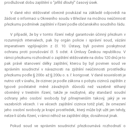
prodlužovat dobu zajištění o "
příliš dlouhý
" časový úsek.
V dané věci stěžovatel obecně poukázal na základě odpovědi na
žádost o informaci u Okresního soudu v Břeclavi na možnou neúčinnost
přezkumu podmínek zajištění v řízení podle občanského soudního řádu.
V případě, že by v tomto řízení nebyl garantován účinný přezkum v
rozumných intervalech, pak by orgán policie i správní soud, vázáni
imperativem vyplývajícím z čl. 10. Ústavy, byli povinni poskytnout
ochranu proti porušování čl. 5 odst. 4 Úmluvy Českou republikou. V
rámci přezkumu rozhodnutí o zajištění stěžovatele na dobu 120 dnů je to
pak právě stanovení délky zajištění, kterou by byl povinen soud ve
správním soudnictví v návaznosti na zjištění neúčinnosti prostředku
přezkumu podle § 200o až § 200u o. s. ř. korigovat. V dané souvislosti je
nutno vzít v úvahu, že cizinec je podle zákona o pobytu cizinců zajištěn z
typově podstatně méně závažných důvodů než vazebně stíhaný
obviněný v trestním řízení, takže je nezbytné, aby standard soudní
ochrany jeho osobní svobody byl přinejmenším takový, jaký je ve
vazebních věcech. I ve věcech zajištění cizince totiž platí, že omezení
jeho osobní svobody je krajní prostředek, který může být užit jen tehdy,
nelze-li účelu řízení, v rámci něhož se zajištění děje, dosáhnout jinak.
Pokud soud ve správním soudnictví přezkoumává rozhodnutí o