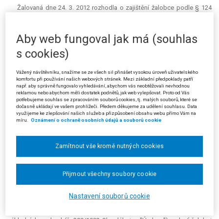
Žalovaná dne 24. 3. 2012 rozhodla o zajištění žalobce podle § 124
odst. 1 písm. b) zákona o pobytu cizinců za účelem jeho správního
vyhoštění. Doba zajištění byla stanovena na 120 dnů od okamžiku
Aby web fungoval jak má (souhlas
omezení osobní svobody.
s cookies)
Proti rozhodnutí žalované podal žalobce žalobu u Městského soudu
v Praze, který ji rozsudkem ze dne 26. 4. 2012, čj. 2 A 24/2012-20, zamítl.
Vážený návštěvníku, snažíme se ze všech sil přinášet vysokou úroveň uživatelského
V odůvodnění rozsudku městský soud uvedl, že rozhodnutí žalované
komfortu při používání našich webových stránek. Mezi základní předpoklady patří
podléhá soudnímu přezkumu z důvodu zákonnosti tohoto rozhodnutí
např. aby správně fungovalo vyhledávání, abychom vás neobtěžovali nevhodnou
podle § 4 odst. 1 písm. a) s. ř. s. Žalobce se však podanou žalobou
reklamou nebo abychom měli dostatek podnětů, jak web vylepšovat. Proto od Vás
potřebujeme souhlas se zpracováním souborů cookies, tj. malých souborů, které se
domáhal zrušení napadeného rozhodnutí s odkazem na své údajné
dočasně ukládají ve vašem prohlížeči. Předem děkujeme za udělení souhlasu. Data
právo na to, aby o zajištění soud urychleně rozhodl. Po stránce věcné
využijeme ke zlepšování našich služeb a přizpůsobení obsahu webu přímo Vám na
míru.
Oznámení o ochraně osobních údajů a souborů cookie
neuvedl žádné žalobní body, pro které napadené správní rozhodnutí
považuje za nezákonné. Ve věci zajištění byla dána povinnost
městského soudu rozhodnout o žalobě ve smyslu § 172 odst. 5 zákona
Zamítnout vše kromě nutných cookies
o pobytu cizinců do 7 pracovních dnů, nikoli však ode dne podání
žaloby, ale ode dne, kdy je soudu zaslán správní spis. Neobstál ani
odkaz žalobce na řízení před obecnými soudy, neboť rozhodnutí, kterým
Přijmout všechny soubory cookie
byl žalobce zajištěn za účelem správního vyhoštění, je správním
rozhodnutím, o kterém rozhodují soudy ve správním soudnictví podle §
Nastavení souborů cookie
7 odst. 1 s. ř. s. V tomto směru tedy neobstál odkaz žalobce na čl. 5
odst. 1 písm. f) a čl. 5 odst. 4 Úmluvy o ochraně lidských práv a