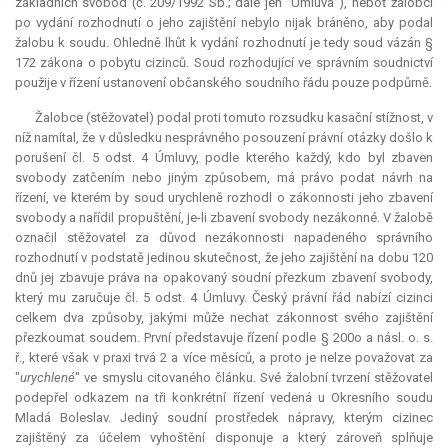
základních svobod (č. 209/1992 Sb.; dále jen "Úmluva"), neboť žalobci
po vydání rozhodnutí o jeho zajištění nebylo nijak bráněno, aby podal
žalobu k soudu. Ohledně lhůt k vydání rozhodnutí je tedy soud vázán §
172 zákona o pobytu cizinců. Soud rozhodující ve správním soudnictví
použije v řízení ustanovení občanského soudního řádu pouze podpůrně.
Žalobce (stěžovatel) podal proti tomuto rozsudku kasační stížnost, v
níž namítal, že v důsledku nesprávného posouzení právní otázky došlo k
porušení čl. 5 odst. 4 Úmluvy, podle kterého každý, kdo byl zbaven
svobody zatčením nebo jiným způsobem, má právo podat návrh na
řízení, ve kterém by soud urychleně rozhodl o zákonnosti jeho zbavení
svobody a nařídil propuštění, je-li zbavení svobody nezákonné. V žalobě
označil stěžovatel za důvod nezákonnosti napadeného správního
rozhodnutí v podstatě jedinou skutečnost, že jeho zajištění na dobu 120
dnů jej zbavuje práva na opakovaný soudní přezkum zbavení svobody,
který mu zaručuje čl. 5 odst. 4 Úmluvy. Český právní řád nabízí cizinci
celkem dva způsoby, jakými může nechat zákonnost svého zajištění
přezkoumat soudem. První představuje řízení podle § 200o a násl. o. s.
ř., které však v praxi trvá 2 a více měsíců, a proto je nelze považovat za
"
urychlené
" ve smyslu citovaného článku. Své žalobní tvrzení stěžovatel
podepřel odkazem na tři konkrétní řízení vedená u Okresního soudu
Mladá Boleslav. Jediný soudní prostředek nápravy, kterým cizinec
zajištěný za účelem vyhoštění disponuje a který zároveň splňuje