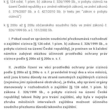
k § 124 odst. 1 písm. b) zákona č. 326/1999 Sb., o pobytu cizinců na
území České republiky a o změně některých zákonů, ve znění zákonů
č. 379/2007 Sb. a č. 427/2010 Sb. (v textu jen "zákon o pobytu
cizinců")
k § 200o až § 200u občanského soudního řádu ve znění zákonů č.
326/1999 Sb. a č. 151/2002 Sb.
I. Pokud soud ve správním soudnictví přezkoumává rozhodnutí
o zajištění cizince [§ 124 odst. 1 písm. b) zákona č. 326/1999 Sb., o
pobytu cizinců na území České republiky], je povinen se k žalobní
námitce zabývat otázkou účinnosti prostředků ochrany práv
cizince podle § 200o až § 200u o. s. ř.
II. Jestliže řízení ve věci prostředků ochrany práv cizinců
podle § 200o až § 200u o. s. ř. pravidelně trvají dva a více měsíců,
aniž jsou k tomu důvody na straně samotných zajištěných cizinců
(zejména jimi způsobené
obstrukce
), je třeba, aby správní orgány
stanovovaly v rozhodnutích o zajištění [§ 124 odst. 1 písm. b)
zákona č. 326/1999 Sb., o pobytu cizinců na území České
republiky] takové lhůty pro trvání zajištění, aby byla v nejvýše
zhruba měsíčních intervalech zajištěna možnost účinného
soudního přezkumu důvodů takového zajištění.