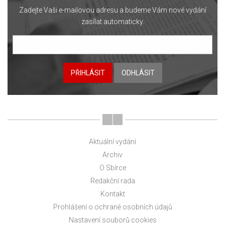
Zadejte Vaši e-mailovou adresu a budeme Vám nové vydání
zasílat automaticky.
PŘIHLÁSIT
ODHLÁSIT
Aktuální vydání
Archiv
O Sbírce
Redakční rada
Kontakt
Prohlášení o ochraně osobních údajů
Nastavení souborů cookies