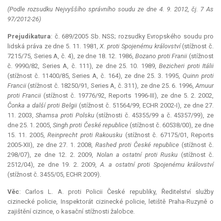
(Podle rozsudku Nejvyššího správního soudu ze dne 4. 9. 2012, čj. 7 As
97/2012-26)
Prejudikatura
: č. 689/2005 Sb. NSS; rozsudky Evropského soudu pro
lidská práva ze dne 5. 11. 1981,
X. proti Spojenému království
(stížnost č.
7215/75, Series A, č. 4), ze dne 18. 12. 1986,
Bozano proti Franii
(stížnost
č. 9990/82, Series A, č. 111), ze dne 25. 10. 1989,
Bezicheri proti Itálii
(stížnost č. 11400/85, Series A, č. 164), ze dne 25. 3. 1995,
Quinn proti
Francii
(stížnost č. 18250/91, Series A, č. 311), ze dne 25. 6. 1996,
Amuur
proti Francii
(stížnost č. 19776/92, Reports 1996-III), ze dne 5. 2. 2002,
Čonka a další proti Belgii
(stížnost č. 51564/99, ECHR 2002-I), ze dne 27.
11. 2003,
Shamsa proti Polsku
(stížnosti č. 45355/99 a č. 45357/99), ze
dne 25. 1. 2005,
Singh proti České republice
(stížnost č. 60538/00), ze dne
15. 11. 2005,
Reinprecht proti Rakousku
(stížnost č. 67175/01, Reports
2005-XII), ze dne 27. 1. 2008,
Rashed proti České republice
(stížnost č.
298/07), ze dne 12. 2. 2009,
Nolan a ostatní proti Rusku
(stížnost č.
2512/04), ze dne 19. 2. 2009,
A. a ostatní proti Spojenému království
(stížnost č. 3455/05, ECHR 2009).
Věc
: Carlos L. A. proti Policii České republiky, Ředitelství služby
cizinecké policie, Inspektorát cizinecké policie, letiště Praha-Ruzyně o
zajištění cizince, o kasační stížnosti žalobce.