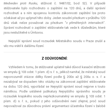
Medvedev proti Rusku
, stížnost č. 9487/02, bod 52). V případě
stěžovatele bylo rozhodnuto o zajištění na 120 dnů, a další správní
rozhodnutí a s ním spojenou kontrolu zákonnosti zajištění lze proto
očekávat až po uplynutí této doby. Jeden soudní přezkum v průběhu 120
dnů však nelze považovat za přezkum "
v přiměřených intervalech
".
Správní rozhodnutí o zajištění stěžovatele tak vede k důsledkům, které
jsou neslučitelné s Úmluvou.
Nejvyšší správní soud rozsudek Městského soudu v Praze zrušil a
věc mu vrátil k dalšímu řízení.
Z ODŮVODNĚNÍ:
Vzhledem k tomu, že stěžovatel uplatnil také důvod kasační stížnosti
ve smyslu § 103 odst. 1 písm. d) s. ř. s., jelikož namítal, že městský soud
neporozuměl otázce délky řízení podle § 200o až § 200u o. s. ř. a
nezabýval se dopadem této otázky na zákonnost zajištění stěžovatele
na dobu 120 dnů, vypořádal se Nejvyšší správní soud nejprve s touto
námitkou. Podle ustálené judikatury Nejvyššího správního soudu je
rozsudek krajského soudu nepřezkoumatelný ve smyslu § 103 odst. 1
písm. d) s. ř. s., pokud z jeho odůvodnění není zřejmé, proč soud
nepovažoval za důvodnou právní argumentaci účastníka řízení v žalobě