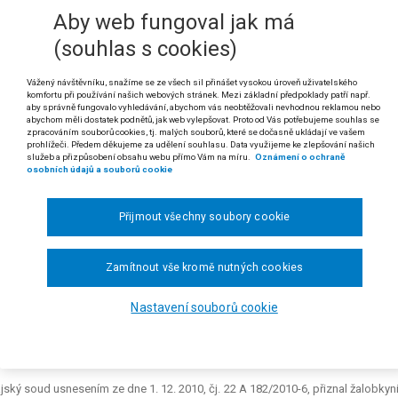
 odst. 1 zákona č. 169/1999 Sb., o výkonu trestu odnětí svobody a o změně ně
Aby web fungoval jak má
(souhlas s cookies)
 odst. 1 soudního řádu správního
řízení obecné stížnosti odsouzeného podané dle § 26 odst. 1 zákon
Vážený návštěvníku, snažíme se ze všech sil přinášet vysokou úroveň uživatelského
ušným zaměstnancem Vězeňské služby ČR nelze považovat za rozhodnutí 
komfortu při používání našich webových stránek. Mezi základní předpoklady patří např.
aby správně fungovalo vyhledávání, abychom vás neobtěžovali nevhodnou reklamou nebo
vyloučena možnost přímé správní žaloby proti úkonu či nečinnost
abychom měli dostatek podnětů, jak web vylepšovat. Proto od Vás potřebujeme souhlas se
zeného, zasahuje-li takový úkon nebo nečinnost do práv či povinností
zpracováním souborů cookies, tj. malých souborů, které se dočasně ukládají ve vašem
prohlížeči. Předem děkujeme za udělení souhlasu. Data využijeme ke zlepšování našich
služeb a přizpůsobení obsahu webu přímo Vám na míru.
Oznámení o ochraně
 rozsudku Nejvyššího správního soudu ze dne 29. 11. 2012, čj. 5 As 43/2012-40)
osobních údajů a souborů cookie
dikatura:
č. 906/2006 Sb. NSS, č. 2206/2011 Sb. NSS a č. 2339/2011 Sb. NSS.
Přijmout všechny soubory cookie
Giannina M. G. proti Vězeňské službě České republiky, Věznice a ústav pro
 vychovatele věznice, o kasační stížnosti žalobkyně.
Zamítnout vše kromě nutných cookies
 22. 10. 2010 žalobkyně podala k rukám ředitele věznice stížnost na postu
otil jako nedůvodnou. Stížnost nebyla dle žalobkyně řádně prošetřena a jej
Nastavení souborů cookie
nutí správního orgánu je osoba, jíž se takové rozhodnutí dotýká, oprávněna po
 19. 11. 2010 proto Krajskému soudu v Ostravě doručila návrh označený jak
o Turoka, o zamítnutí stížnosti žalobkyně
".
jský soud usnesením ze dne 1. 12. 2010, čj. 22 A 182/2010-6, přiznal žalobky