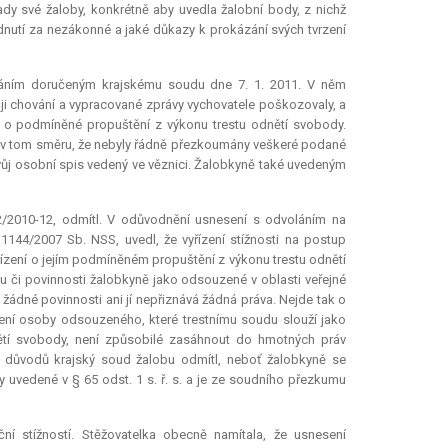
ady své žaloby, konkrétně aby uvedla žalobní body, z nichž
nutí za nezákonné a jaké důkazy k prokázání svých tvrzení
dáním doručeným krajskému soudu dne 7. 1. 2011. V něm
ě ji chování a vypracované zprávy vychovatele poškozovaly, a
t o podmíněné propuštění z výkonu trestu odnětí svobody.
a v tom směru, že nebyly řádně přezkoumány veškeré podané
vůj osobní spis vedený ve věznici. Žalobkyně také uvedeným
2/2010-12, odmítl. V odůvodnění usnesení s odvoláním na
1144/2007 Sb. NSS, uvedl, že vyřízení stížnosti na postup
ízení o jejím podmíněném propuštění z výkonu trestu odnětí
u či povinnosti žalobkyně jako odsouzené v oblasti veřejné
 žádné povinnosti ani jí nepřiznává žádná práva. Nejde tak o
cení osoby odsouzeného, které trestnímu soudu slouží jako
tí svobody, není způsobilé zasáhnout do hmotných práv
h důvodů krajský soud žalobu odmítl, neboť žalobkyně se
 uvedené v § 65 odst. 1 s. ř. s. a je ze soudního přezkumu
í stížností. Stěžovatelka obecně namítala, že usnesení