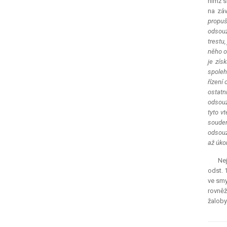
nimž s
na záv
propuš
odsouz
trestu
něho o
je zís
spoleh
řízení
ostatn
odsouz
tyto v
soude
odsouz
až úko
Nej
odst. 
ve smy
rovněž
žaloby