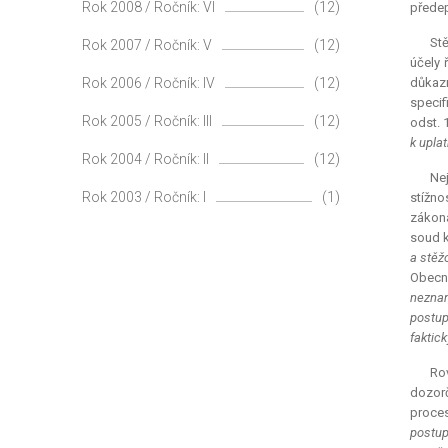
Rok 2008 / Ročník: VI
(12)
přede
Stě
Rok 2007 / Ročník: V
(12)
účely 
Rok 2006 / Ročník: IV
(12)
důkazn
specif
Rok 2005 / Ročník: III
(12)
odst. 
k upla
Rok 2004 / Ročník: II
(12)
Nej
Rok 2003 / Ročník: I
(1)
stížno
zákona
soud k
a stěž
Obecn
neznam
postup
faktic
Ro
dozorč
proces
postup