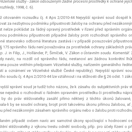
 Vězeňské služby - zákon odsouzeným žádné procesní prostředky k ochraně jejic
 rozhledy
, 1998, č. 6).
iž citovaném rozsudku čj. 4 Aps 2/2010-44 Nejvyšší správní soud dospěl k z
vat za nezbytnou podmínku přípustnosti žaloby na ochranu před nezákonným zá
st nelze pokládat za řádný opravný prostředek v řízení před správním orgáne
nou podmínkou přípustnosti případné žaloby proti rozhodnutí správního org
é stanovisko odborná literatura zastává i v případě posuzování přípustnosti
§ 175 správního řádu není považována za prostředek ochrany základních práv
lip. J. in Filip, J., Holländer, P., Šimíček, V.
Zákon o Ústavním soudu. Komentář.
y navíc, na rozdíl od správního řádu, nestanoví ani žádnou konkrétní lhůtu 
ena pouze vnitřním předpisem Vězeňské služby, nařízením generálního ředitel
stí a oznámení ve Vězeňské službě České republiky). Nejvyšší správní sou
ího soudu čj. 4 Aps 2/2010-44 lze vztáhnout i na stížnosti dle § 26 odst. 1 zá
vyšší správní soud je tudíž toho názoru, že k zásahu do subjektivních práv s
se nejedná o rozhodnutí o řádném opravném prostředku či prostředku nápravy
by do práv stěžovatelky zasáhl přímo některý z těchto úkonů žalované, 
la-li by se soudní ochrany, brojit proti takovému úkonu přímou žalobou, ať
u před nezákonným zásahem správního orgánu nebo o žalobu proti rozhodnut
daném případě ovšem navíc ani samotné úkony spočívající v hodnocení os
tění stěžovatelky z výkonu trestu odnětí svobody, příp. pro účely řízení o p