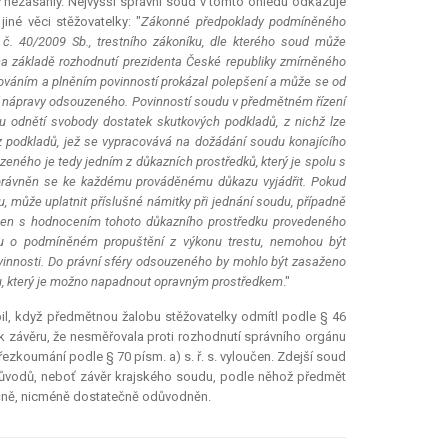
y nezasáhly. Nejvyšší správní soud v tomto ohledu odkazuje
iné věci stěžovatelky: "
Zákonné předpoklady podmíněného
č. 40/2009 Sb., trestního zákoníku, dle kterého soud může
 základě rozhodnutí prezidenta České republiky zmírněného
hováním a plněním povinností prokázal polepšení a může se od
ní nápravy odsouzeného. Povinností soudu v předmětném řízení
 odnětí svobody dostatek skutkových podkladů, z nichž lze
z podkladů, jež se vypracovává na dožádání soudu konajícího
ného je tedy jedním z důkazních prostředků, který je spolu s
oprávněn se ke každému prováděnému důkazu vyjádřit. Pokud
 může uplatnit příslušné námitky při jednání soudu, případně
okojen s hodnocením tohoto důkazního prostředku provedeného
u o podmíněném propuštění z výkonu trestu, nemohou být
ovinnosti. Do právní sféry odsouzeného by mohlo být zasaženo
u, který je možno napadnout opravným prostředkem
."
il, když předmětnou žalobu stěžovatelky odmítl podle § 46
ěl k závěru, že nesměřovala proti rozhodnutí správního orgánu
přezkoumání podle § 70 písm. a) s. ř. s. vyloučen. Zdejší soud
ůvodů, neboť závěr krajského soudu, podle něhož předmět
tručně, nicméně dostatečně odůvodněn.