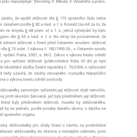
h práv neposkytuje
" (Novotný, O. Mikule, V. Vězeňství a právo.
ávěru, že využití stížnosti dle § 175 správního řádu nelze
sahem podle § 82 a násl. s. ř. s. Rovněž lze mít za to, že
m ve smyslu § 68 písm. a) s. ř. s., jehož vyčerpání by bylo
ánu dle § 65 a násl. s. ř. s. Na okraj lze poznamenat, že
 ústavní stížnosti v řízení před Ústavním soudem: stížnost
 dle § 75 odst. 1 zákona č. 182/1993 Sb., o Ústavním soudu
2. vydání. Praha, 2007, s. 561). Zákon o výkonu trestu odnětí
pro vyřízení stížnosti (překročitelná lhůta 30 dní je nyní
e Vězeňské služby České republiky č. 70/2009, o vyřizování
d tedy uzavírá, že závěry citovaného rozsudku Nejvyššího
kona o výkonu trestu odnětí svobody.
těžovatelky samotným vyřízením její stížnosti dojít nemohlo,
 proti úkonům žalované, jež byly předmětem její stížnosti.
které byly předmětem stížnosti, musela by stěžovatelka,
 již by se jednalo, podle povahy daného úkonu, o žalobu na
í správního orgánu.
oby stěžovatelky pro účely řízení o návrhu na podmíněné
řeřazení stěžovatelky do věznice s mírnějším režimem, proti