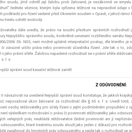
ého soudu, jímž odmítl její žalobu proti žalované, je nezákonné ve smysl
dnutí
" ředitele věznice, kterým byla vyřízena stížnost na nepravdivé údaje v 
ch podkladů pro řízení vedené před Okresním soudem v Opavě, v jehož rámci 
nu trestu odnětí svobody.
ěžovatelka dále uvedla, že právo na soudní přezkum správních rozhodnutí j
tury Nejvyššího správního soudu, konkrétně usnesení rozšířeného senátu Nejv
 906/2006 Sb. NSS, není možné uplatnit interpretační postup, dle kterého je
o či závazně určilo práva nebo povinnosti účastníka řízení. Jde tak o to, z
il v jeho právní sféře. Žalobou napadené rozhodnutí se v právní sféře stěžovate
s. ř. s.
vyšší správní soud kasační stížnost zamítl.
Z ODŮVODNĚNÍ:
.) V návaznosti na uvedené Nejvyšší správní soud konstatuje, že jakkoli kraj
roč nepovažoval úkon žalované za rozhodnutí dle § 65 s. ř. s. Uvedl totiž, 
ení osoby stěžovatelky pro účely řízení o jejím podmíněném propuštění z výk
není výsledkem rozhodování o právu či povinnosti stěžovatelky jako odsouzené
ch veřejných práv, neukládá stěžovatelce žádné povinnosti ani jí nepřizná
odsouzeného, které trestnímu soudu slouží jako jeden z důkazů pro rozhodn
ilé zasáhnout do hmotných práv odsouzeného a nejde tak o rozhodnutí ve smys