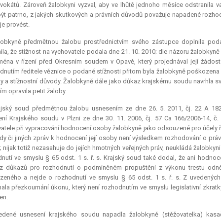
vokátů. Zároveň žalobkyni vyzval, aby ve lhůtě jednoho měsíce odstranila v
ýt patrno, z jakých skutkových a právních důvodů považuje napadené rozhod
je provést.
lobkyně předmětnou žalobu prostřednictvím svého zástupce doplnila po
ila, že stížnost na vychovatele podala dne 21. 10. 2010; dle názoru žalobkyn
ména v řízení před Okresním soudem v Opavě, který projednával její žádos
nutím ředitele věznice o podané stížnosti přitom byla žalobkyně poškozen
y a stížnostní důvody. Žalobkyně dále jako důkaz krajskému soudu navrhla s
ím opravila
petit
žaloby.
ajský soud předmětnou žalobu usnesením ze dne 26. 5. 2011, čj. 22 A 18
ní Krajského soudu v Plzni ze dne 30. 11. 2006, čj. 57 Ca 166/2006-14, č. 
atele při vypracování hodnocení osoby žalobkyně jako odsouzené pro účely ř
y či jiných zpráv k hodnocení její osoby není výsledkem rozhodování o práv
; nijak totiž nezasahuje do jejích hmotných veřejných práv, neukládá žalobkyni
nutí ve smyslu § 65 odst. 1 s. ř. s. Krajský soud také dodal, že ani hodno
 z důkazů pro rozhodnutí o podmíněném propuštění z výkonu trestu odně
eného a nejde o rozhodnutí ve smyslu § 65 odst. 1 s. ř. s. Z uvedenýc
la přezkoumání úkonu, který není rozhodnutím ve smyslu legislativní zkratky
en.
edené usnesení krajského soudu napadla žalobkyně (stěžovatelka) kasačn