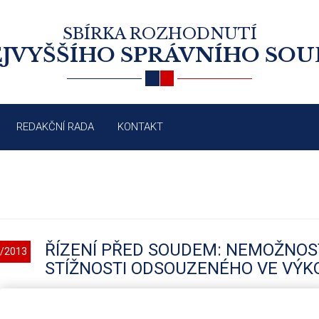
SBÍRKA ROZHODNUTÍ
JVYŠŠÍHO SPRÁVNÍHO SO
REDAKČNÍ RADA
KONTAKT
ŘÍZENÍ PŘED SOUDEM: NEMOŽNOS
/2013
STÍŽNOSTI ODSOUZENÉHO VE VÝK