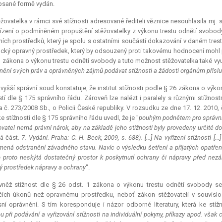
psané formě vydán.
žovatelka v rámci své stížnosti adresované řediteli věznice nesouhlasila m
řízení o podmíněném propuštění stěžovatelky z výkonu trestu odnětí svobo
ích prostředků, který je spolu s ostatními součástí dokazování v daném tres
ický opravný prostředek, který by odsouzený proti takovému hodnocení mohl 
1 zákona o výkonu trestu odnětí svobody a tuto možnost stěžovatelka také využi
tnění svých práv a oprávněných zájmů podávat stížnosti a žádosti orgánům přísluš
vyšší správní soud konstatuje, že institut stížnosti podle § 26 zákona o výk
stí dle § 175 správního řádu. Zároveň lze nalézt i paralely s různými stížnos
 č. 273/2008 Sb., o Policii České republiky. V rozsudku ze dne 17. 12. 2010,
e stížnosti dle § 175 správního řádu uvedl, že je "
pouhým podnětem pro správní o
ovatel nemá právní nárok, aby na základě jeho stížnosti byly provedeny určité do
á část.
7. Vydání. Praha: C. H. Beck, 2009, s. 688). [...] Na vyřízení stížnosti [
ená odstranění závadného stavu. Navíc o výsledku šetření a přijatých opatřen
 proto neskýtá dostatečný prostor k poskytnutí ochrany či nápravy před nez
ký prostředek nápravy a ochrany
".
vněž stížnost dle § 26 odst. 1 zákona o výkonu trestu odnětí svobody s
ích úkonů než opravnému prostředku, neboť zákon stěžovateli v souvislost
ní oprávnění. S tím koresponduje i názor odborné literatury, která ke stíž
u při podávání a vyřizování stížnosti na individuální pokyny, příkazy apod. však 