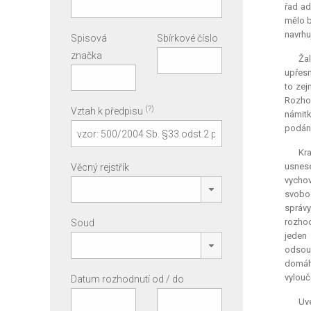
řad ad
mělo b
navrhu
Spisová
Sbírkové číslo
značka
Ža
upřesn
to zej
Rozhod
(?)
Vztah k předpisu
námitk
podán
Kr
usnese
Věcný rejstřík
vychov
svobod
správy
rozhod
Soud
jeden
odsouz
domáha
vylouč
Datum rozhodnutí od / do
Uv