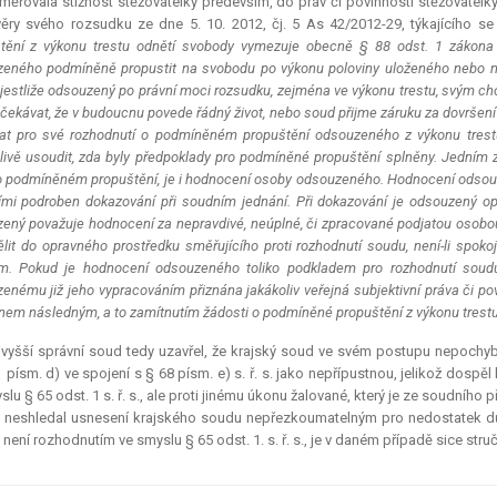
měřovala stížnost stěžovatelky především, do práv či povinností stěžovatelk
ěry svého rozsudku ze dne 5. 10. 2012, čj. 5 As 42/2012-29, týkajícího se j
tění z výkonu trestu odnětí svobody vymezuje obecně § 88 odst. 1 zákona 
eného podmíněně propustit na svobodu po výkonu poloviny uloženého nebo na
, jestliže odsouzený po právní moci rozsudku, zejména ve výkonu trestu, svým c
čekávat, že v budoucnu povede řádný život, nebo soud přijme záruku za dovrše
kat pro své rozhodnutí o podmíněném propuštění odsouzeného z výkonu trestu
livě usoudit, zda byly předpoklady pro podmíněné propuštění splněny. Jedním 
 o podmíněném propuštění, je i hodnocení osoby odsouzeného. Hodnocení odsouze
ími podroben dokazování při soudním jednání. Při dokazování je odsouzený 
ený považuje hodnocení za nepravdivé, neúplné, či zpracované podjatou osobou,
tělit do opravného prostředku směřujícího proti rozhodnutí soudu, není-li sp
m. Pokud je hodnocení odsouzeného toliko podkladem pro rozhodnutí soud
enému již jeho vypracováním přiznána jakákoliv veřejná subjektivní práva či p
nem následným, a to zamítnutím žádosti o podmíněné propuštění z výkonu trest
vyšší správní soud tedy uzavřel, že krajský soud ve svém postupu nepochyb
1 písm. d) ve spojení s § 68 písm. e) s. ř. s. jako nepřípustnou, jelikož dosp
slu § 65 odst. 1 s. ř. s., ale proti jinému úkonu žalované, který je ze soudního 
 neshledal usnesení krajského soudu nepřezkoumatelným pro nedostatek d
 není rozhodnutím ve smyslu § 65 odst. 1. s. ř. s., je v daném případě sice s