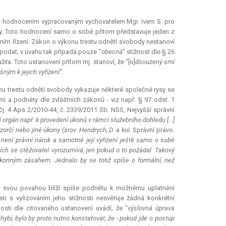
j. s hodnocením vypracovaným vychovatelem Mgr. Ivem S. pro
dy. Toto hodnocení samo o sobě přitom představuje jeden z
tním řízení. Zákon o výkonu trestu odnětí svobody nestanoví
podat; v úvahu tak připadá pouze "
obecná
" stížnost dle § 26
la. Toto ustanovení přitom mj. stanoví, že "[o]
dsouzený smí
ným k jejich vyřízení
".
onu trestu odnětí svobody vykazuje některé společné rysy se
tmi a podněty dle zvláštních zákonů - viz např. § 97 odst. 1
 čj. 4 Aps 2/2010-44, č. 2339/2011 Sb. NSS, Nejvyšší správní
rgán např. k provedení úkonů v rámci služebního dohledu [...]
zorčí nebo jiné úkony (srov. Hendrych, D. a kol.
Správní právo.
...] není právní nárok a samotné její vyřízení ještě samo o sobě
ích se stěžovatel vyrozumívá, jen pokud o to požádal. Takový
ákonným zásahem. Jednalo by se totiž spíše o formální, než
e svou povahou blíží spíše podnětu k možnému uplatnění
i s vyřizováním jeho stížnosti nesvěřuje žádná konkrétní
nosti dle citovaného ustanovení uvádí, že "
výslovná úprava
chybí, bylo by proto nutno konstatovat, že - pokud jde o postup