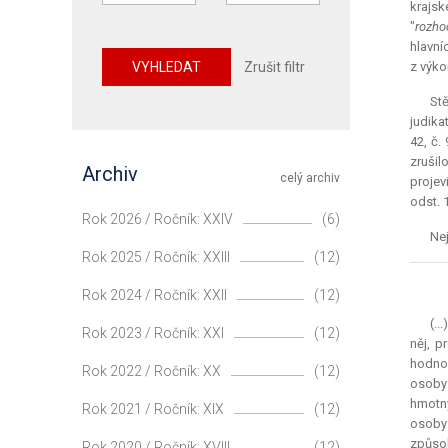
krajsk
"
rozho
hlavní
VYHLEDAT
Zrušit filtr
z výko
St
judika
42, č.
zrušil
Archiv
celý archiv
projev
odst. 1 
Rok 2026 / Ročník: XXIV
(6)
Nej
Rok 2025 / Ročník: XXIII
(12)
Rok 2024 / Ročník: XXII
(12)
(..
Rok 2023 / Ročník: XXI
(12)
něj, p
hodnoc
Rok 2022 / Ročník: XX
(12)
osoby 
hmotný
Rok 2021 / Ročník: XIX
(12)
osoby 
způsob
Rok 2020 / Ročník: XVIII
(12)