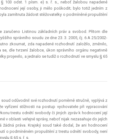
u § 103 odst. 1 písm. e) s. ř. s., neboť žalobou napadené
hodnocení její osoby, ji mělo poškodit; bylo totiž jedním z
byla zamítnuta žádost stěžovatelky o podmíněné propuštění
e zaručeno Listinou základních práv a svobod. Přitom dle
yššího správního soudu ze dne 23. 3. 2005, čj. 6 A 25/2002-
 nutno zkoumat, zda napadené rozhodnutí založilo, změnilo,
da se, dle tvrzení žalobce, úkon správního orgánu negativně
lky projevilo, a jednalo se tudíž o rozhodnutí ve smyslu § 65
ský soud odůvodnil své rozhodnutí poměrně stručně, vyplývá z
že vyřízení stížnosti na postup vychovatele při vypracování
onu trestu odnětí svobody či jiných zpráv k hodnocení její
 v oblasti veřejné správy, neboť nijak nezasahuje do jejích
vá žádná práva. Krajský soud také dodal, že ani hodnocení
utí o podmíněném propuštění z trestu odnětí svobody, není
lu § 65 s. ř. s.