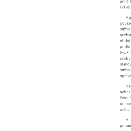
uvnitř
Právní
V j
považo
stížno
nezbyt
obdobn
podle 
(viz Fi
svobod
stanov
stížno
správn
Nej
neboť 
Pokud 
domáha
ochran
V 
propuš