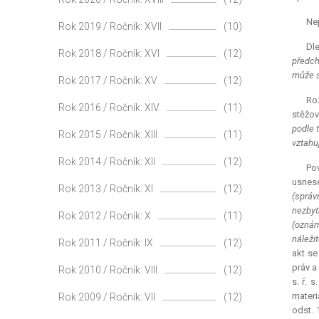
Nej
Rok 2019 / Ročník: XVII
(10)
Dle
Rok 2018 / Ročník: XVI
(12)
předch
může s
Rok 2017 / Ročník: XV
(12)
Ro
Rok 2016 / Ročník: XIV
(11)
stěžov
podle 
Rok 2015 / Ročník: XIII
(11)
vztahuj
Rok 2014 / Ročník: XII
(12)
Pov
usnese
Rok 2013 / Ročník: XI
(12)
(správ
nezbyt
Rok 2012 / Ročník: X
(11)
(oznám
náležit
Rok 2011 / Ročník: IX
(12)
akt se
práv a
Rok 2010 / Ročník: VIII
(12)
s. ř. 
materi
Rok 2009 / Ročník: VII
(12)
odst. 