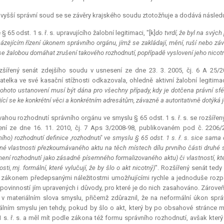
vyšší správní soud se se závěry krajského soudu ztotožňuje a dodává následuj
 § 65 odst. 1 s. ř. s. upravujícího žalobní legitimaci, "[k]
do tvrdí, že byl na svýc
ázejícím řízení úkonem správního orgánu, jímž se zakládají, mění, ruší nebo závaz
e žalobou domáhat zrušení takového rozhodnutí, popřípadě vyslovení jeho nicotnos
zšířený senát zdejšího soudu v usnesení ze dne 23. 3. 2005, čj. 6 A 25/
atelka ve své kasační stížnosti odkazovala, ohledně aktivní žalobní legitimace
tohoto ustanovení musí být dána pro všechny případy, kdy je dotčena právní sf
ící se ke konkrétní věci a konkrétním adresátům, závazně a autoritativně dotýká je
ahou rozhodnutí správního orgánu ve smyslu § 65 odst. 1 s. ř. s. se rozšíře
ní ze dne 16. 11. 2010, čj. 7 Aps 3/2008-98, publikovaném pod č. 2206/2
ního) rozhodnutí definice ,rozhodnutí' ve smyslu § 65 odst. 1 s. ř. s. sice sam
né vlastnosti přezkoumávaného aktu na těch místech dílu prvního části druhé s.
ení rozhodnutí jako zásadně písemného formalizovaného aktu) či vlastností, kt
osti, mj. formální, které vylučují, že by šlo o akt nicotný)
". Rozšířený senát tedy
 zákonem předepsanými náležitostmi umožňujícími rychle a jednoduše rozp
 povinností jím upravených i důvody, pro které je do nich zasahováno. Zároveň
s. v materiálním slova smyslu, přičemž zdůraznil, že na neformální úkon sp
álním smyslu jen tehdy, pokud by šlo o akt, který by po obsahové stránce 
1 s. ř. s. a měl mít podle zákona též formu správního rozhodnutí, avšak kte