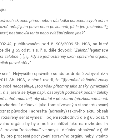
ící:
h právech zkrácen přímo nebo v důsledku porušení svých práv v
ně určují jeho práva nebo povinnosti, (dále jen ,rozhodnutí'),
ti, nestanoví-li tento nebo zvláštní zákon jinak
."
2002-42, publikovaném pod č. 906/2006 Sb. NSS, na které
 dle § 65 odst. 1 s. ř. s. dále dovodil: "
Žalobní legitimace
éra žalobce
[...]
, tj. kdy se jednostranný úkon správního orgánu,
jich právní sféry.
"
ný senát Nejvyššího správního soudu podrobně zabýval též v
011 Sb. NSS, v němž uvedl, že "[f]
ormální definiční znaky
a o sobě neobsahuje, jsou však přítomny jako znaky vymezující
 ř. s., která se týkají např. časových podmínek podání žaloby
eré nutně musí mít, aby obstál v přezkumu (přezkoumatelnost;
 rozhodnutí definoval jako formalizovaný a standardizovaný
oznat původce i adresáta (adresáty) takového aktu, obsah
 rozšířený senát vymezil i pojem rozhodnutí dle § 65 odst. 1
rávního orgánu by bylo možné nahlížet jako na rozhodnutí v
měl povahu "
rozhodnutí
" ve smyslu definice obsažené v § 65
rý by pro procesní pochybení správního orgánu nebyl v takto