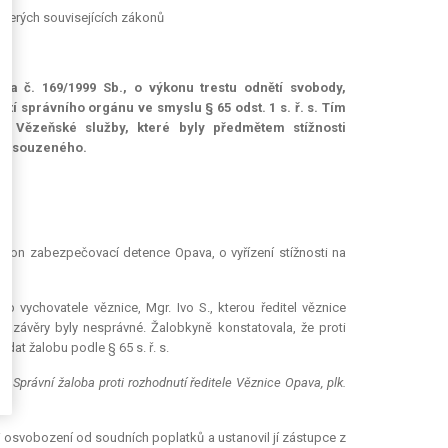
kterých souvisejících zákonů
a č. 169/1999 Sb., o výkonu trestu odnětí svobody,
správního orgánu ve smyslu § 65 odst. 1 s. ř. s. Tím
i Vězeňské služby, které byly předmětem stížnosti
 odsouzeného.
 výkon zabezpečovací
detence
Opava, o vyřízení stížnosti na
p vychovatele věznice, Mgr. Ivo S., kterou ředitel věznice
í závěry byly nesprávné. Žalobkyně konstatovala, že proti
dat žalobu podle § 65 s. ř. s.
o "
Správní žaloba proti rozhodnutí ředitele Věznice Opava, plk.
ni osvobození od soudních poplatků a ustanovil jí zástupce z