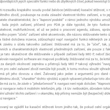
dpovídajících jejich speciální funkci nebo do zbytkových čísel, pokud neexistují čí
ti rozsudku krajského soudu podal žalobce (stěžovatel) kasační stížnost, v ní
tného zboží, poukazuje na zcela zásadní vlastnost těchto zařízení, a to je
atele charakteristické, že v "
kapesní podobě
" v rámci jednoho výrobku umožňu
 řada jiných zařízení, přičemž pro PDA je dále typické, že tyto funkc
itelnost, multifunkčnost, ať už se jedná o pracovní agendu, zábavu, sprá
aného pojem "
účelu
" zařízení silně akcentován, dle názoru stěžovatele tento 
a řádně doložena inzerce, zdůrazňující např. navigační funkci některých ze 
 k závěru o účelu takového zařízení. Stěžovatel má za to, že "
účel
", tak,
ivních a charakteristických vlastností předmětných zařízení, ale pouze z fa
 je tato skutečnost dle stěžovatele v případě zařízení řady MIO P, neboť ž
alován navigační software ani mapové podklady. Stěžovatel má za to, že krité
za daných okolností zejména u přístrojů řady MIO P takový výhradní "
navi
ium pro celní zařazení zboží nemůže být použit, k tomu mohou sloužit výhradn
má při jeho dovozu a clení. Žalovaný jako jeden z argumentů pro dané ce
tnému zboží, "
charakter
" těchto výrobků a jejich vybavení předurčuje toto zb
že má za to, že závěr o "
předurčenosti
" k navigaci není nijak doložen: "
Naprosto
z navigace nebo k mobilním telefonům, příp. i k tzv. netbookům, důvodem toh
ní užívání těchto zařízení i v okamžiku, kdy přístroj nemůže být (bezpečně) držen 
z navigace.
"
ovaný se vyjádřil ke kasační stížnosti krom jiného tak, že pokud celní org