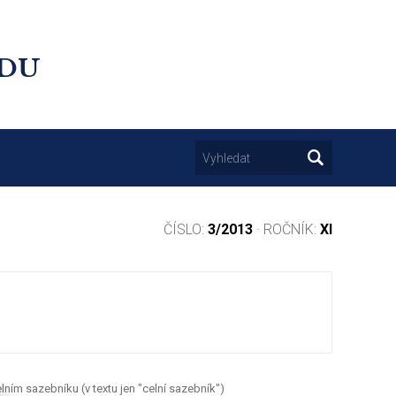
UDU
ČÍSLO:
3/2013
· ROČNÍK:
XI
lním sazebníku (v textu jen "celní sazebník")