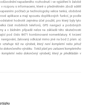
ý v odůvodnění napadeného rozhodnutí i ve vyjádření k žalobě
l v rozporu s informacemi, které o předmětném zboží sdělil
kapesními počítači je technologicky velice tenká, obdobně
rové aplikace a mají spoustu doplňkových funkcí, je podle
dstatné hodnotit zejména účel použití, pro který byly tyto
 velká část mobilních telefonů, GPS navigací a podobných
émy a v žádném případě nelze na základě této skutečnosti
ající pod číslo 8471 kombinované nomenklatury. K tvrzení
i navigování, žalovaný odkázal mimo jiné na bod 2 písm. a)
 vztahuje též na výrobek, který není kompletní nebo jehož
bo dokončeného výrobku. Totéž platí pro zařazení kompletního
 kompletní nebo dokončený výrobek), který je předkládán v
 otázky