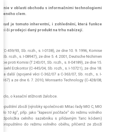
 unie v oblasti obchodu s informačními technologiemi
tíženého clem.
okud je tomuto inherentní, i zohlednění, která funkce
bci či prodejci daný produkt na trhu nabízejí.
(C-459/93, Sb. rozh., s. I-0138), ze dne 10. 9. 1996, Komise
, Sb. rozh., s. I-08947), ze dne 5. 4. 2001, Deutsche Nichimen
pe proti Komisi (T 243/01, Sb. rozh., s. II-04189), ze dne 15.
ossehl Erzkontor (C-445/04, Sb. rozh., s. I-10721), ze dne 18.
A a další (spojené věci C-362/07 a C-363/07, Sb. rozh., s. I-
I-01167) a ze dne 6. 7. 2010, Monsanto Technology (C-428/08,
clo, o kasační stížnosti žalobce.
 propuštění zboží (výrobky společnosti Mitac řady MIO C, MIO
i do 10 kg
", příp. jako "
kapesní počítače
" do režimu volného
(podpoložka celního sazebníku s přídavným Taric kódem)
mi propuštěno do režimu volného oběhu, přičemž ze zboží