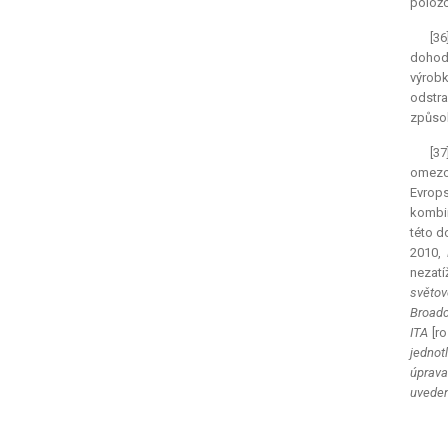
položc
[36
dohody
výrob
odstra
způsob
[3
omezov
Evrop
kombin
této d
2010,
nezatí
světov
Broadc
ITA
[r
jednot
úprava
uveden