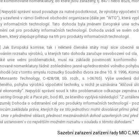
e kombinované nomenklatury, do které jsou zařazeny, tj. 8471 nebo 8526, moh
] Nejvyšší správní soud považuje za nutné podotknout, že výrobky výpočetní 
 uzavřené v rámci Světové obchodní organizace (dále jen "WTO"), která vypl
ky informačních technologií. Tato dohoda byla jménem Evropské unie sch
nění cel pro produkty informačních technologií. Dohoda uvádí ve svém ods
em, který zlepšuje přístup na trh pro produkty informačních technologií.
7] Jak Evropská komise, tak i některé členské státy mají sice obecně s
áním rozsahu výrobků, u kterých tato dohoda zaručuje osvobození od cla,
ské unie velmi problematické, musí na základě povinnosti konformního 
ované nomenklatury řádně zohledněno jasné upřednostnění volného pohybu 
ohodě (viz v tomto smyslu rozsudky Soudního dvora ze dne 10. 9. 1996,
Komis
Monsanto Technology
, C-428/08, Sb. rozh., s. I-06765). Výše uvedená d
ženého, pohybu výrobků výpočetní techniky, u nichž je uznávána "
klíčová ú
é ekonomiky
". Nejvyšší správní soud k této problematice odkazuje zejména
asting Group plc a Pace plc
, bod 83, ze kterého vyplývá následující: "
Z ustálené
ozuměj Dohoda o odstranění cel pro produkty informačních technologií - poz
livcům zakládala práva, kterých by se tito jednotlivci mohli dovolávat přímo před
 Unie v předmětné oblasti, přednost mezinárodních dohod uzavřených Unií před
á ustanovení v co největším možném rozsahu v souladu s těmito dohodami.
"
Sazební zařazení zařízení řady MIO C, 