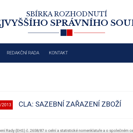
SBÍRKA ROZHODNUTÍ
JVYŠŠÍHO SPRÁVNÍHO SO
REDAKČNÍ RADA
KONTAKT
CLA: SAZEBNÍ ZAŘAZENÍ ZBOŽÍ
/2013
zení Rady (EHS) č. 2658/87 o celní a statistické nomenklatuře a o společném ce