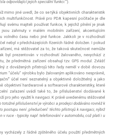
sla odpovídající jejich speciální funkci.
").
ž mimo jiné uvedl, že co se týká objektivních charakteristik
jich multifunkčnost. Právě pro PDA kapesní počítače je dle
jí svému majiteli používat funkce, k jejichž plnění je jinak
e jsou zahrnuty v malém mobilním zařízení, akcentujícím
vu volného času nebo jiné funkce. Jakkoli je v rozhodnutí
účel nebyl v předcházejících řízeních řádně doložen. I pokud
zařízení, má stěžovatel za to, že taková skutečnost nemůže
 jak byl prezentován v rozhodnutí žalovaného, nevychází z
ktu, že předmětná zařízení obsahují tzv. GPS modul. Zvlášť
ádný z dovážených přístrojů této řady neměl v době dovozu
rium "
účelu
" výrobku bylo žalovaným aplikováno nesprávně,
gační
" účel není seznatelný a objektivně doložitelný a jako
ě objektivní hardwarové a softwarové charakteristiky, které
lní zařazení uvádí také to, že příslušenství dodávané k
oží pro jeho využití k navigaci. K právě uvedenému stěžovatel
 totožné příslušenství je výrobci a prodejci dodáváno rovněž k
oto postupu není
,předurčení'
těchto přístrojů k navigaci, nýbrž
v ruce - typicky např. telefonování v automobilu, což platí i u
ány vycházely z řádně zjištěného účelu použití předmětných