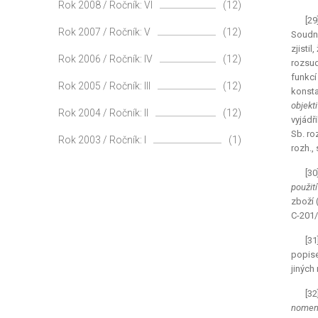
Rok 2008 / Ročník: VI
(12)
[29
Rok 2007 / Ročník: V
(12)
Soudní
zjisti
Rok 2006 / Ročník: IV
(12)
rozsud
funkc
Rok 2005 / Ročník: III
(12)
konsta
objekt
Rok 2004 / Ročník: II
(12)
vyjádř
Sb. roz
Rok 2003 / Ročník: I
(1)
rozh., 
[30
použití
zboží 
C-201/9
[31
popise
jiných
[32
nomenk