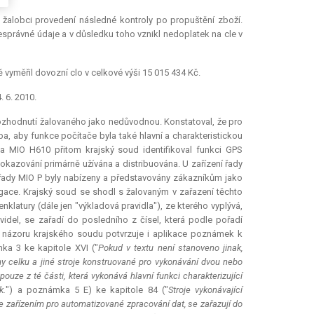
 žalobci provedení následné kontroly po propuštění zboží.
nesprávné údaje a v důsledku toho vznikl nedoplatek na cle v
ě vyměřil dovozní clo v celkové výši 15 015 434 Kč.
 6. 2010.
rozhodnutí žalovaného jako nedůvodnou. Konstatoval, že pro
ba, aby funkce počítače byla také hlavní a charakteristickou
 a MIO H610 přitom krajský soud identifikoval funkci GPS
dokazování primárně užívána a distribuována. U zařízení řady
je řady MIO P byly nabízeny a představovány zákazníkům jako
gace. Krajský soud se shodl s žalovaným v zařazení těchto
latury (dále jen "výkladová pravidla"), ze kterého vyplývá,
videl, se zařadí do posledního z čísel, která podle pořadí
le názoru krajského soudu potvrzuje i aplikace poznámek k
ka 3 ke kapitole XVI ("
Pokud v textu není stanoveno jinak,
y celku a jiné stroje konstruované pro vykonávání dvou nebo
pouze z té části, která vykonává hlavní funkci charakterizující
k.
") a poznámka 5 E) ke kapitole 84 ("
Stroje vykonávající
 se zařízením pro automatizované zpracování dat, se zařazují do