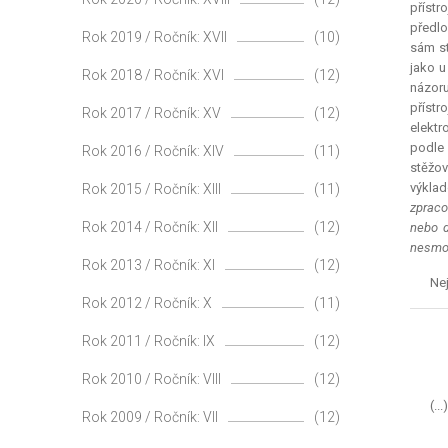
přístr
předlo
Rok 2019 / Ročník: XVII
(10)
sám st
jako u
Rok 2018 / Ročník: XVI
(12)
názoru
přístr
Rok 2017 / Ročník: XV
(12)
elektr
podle 
Rok 2016 / Ročník: XIV
(11)
stěžov
výklad
Rok 2015 / Ročník: XIII
(11)
zpraco
Rok 2014 / Ročník: XII
(12)
nebo d
nesmon
Rok 2013 / Ročník: XI
(12)
Nej
Rok 2012 / Ročník: X
(11)
Rok 2011 / Ročník: IX
(12)
Rok 2010 / Ročník: VIII
(12)
(...)
Rok 2009 / Ročník: VII
(12)