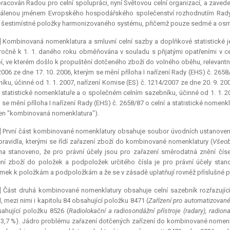
pracován Radou pro celní spolupráci, nyní Světovou celní organizací, a zave
álenou jménem Evropského hospodářského společenství rozhodnutím Rady 
a šestimístné položky harmonizovaného systému, přičemž pouze sedmé a osmé 
] Kombinovaná nomenklatura a smluvní celní sazby a doplňkové statistické je
očně k 1. 1. daného roku obměňována v souladu s přijatými opatřeními v ce
, ve kterém došlo k propuštění dotčeného zboží do volného oběhu,
relevantn
006 ze dne 17. 10. 2006, kterým se mění příloha I nařízení Rady (EHS) č. 265
íku, účinné od 1. 1. 2007, nařízení Komise (ES) č. 1214/2007 ze dne 20. 9. 200
a statistické nomenklatuře a o společném celním sazebníku, účinné od 1. 1. 2
 se mění příloha I nařízení Rady (EHS) č. 2658/87 o celní a statistické nomen
jen "kombinovaná nomenklatura").
] První část kombinované nomenklatury obsahuje soubor úvodních ustanoven
pravidla, kterými se řídí zařazení zboží do kombinované nomenklatury (
Všeob
a stanoveno, že pro právní účely jsou pro zařazení směrodatná znění čís
ní zboží do položek a podpoložek určitého čísla je pro právní účely sta
ek k položkám a podpoložkám a že se v zásadě uplatňují rovněž příslušné po
] Část druhá kombinované nomenklatury obsahuje celní sazebník rozřazující 
l, mezi nimi i kapitolu 84 obsahující položku 8471 (
Zařízení pro automatizované
ahující položku 8526 (
Radiolokační a radiosondážní přístroje (radary), radiona
3,7 %). Jádro problému zařazení dotčených zařízení do kombinované nomenklat