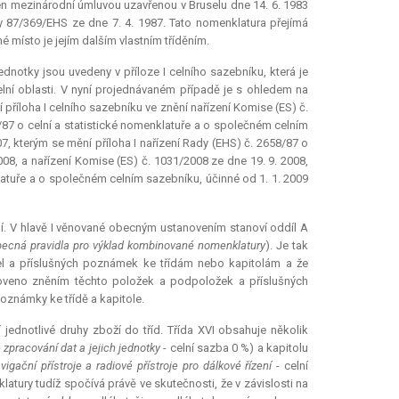
den mezinárodní úmluvou uzavřenou v Bruselu dne 14. 6. 1983
87/369/EHS ze dne 7. 4. 1987. Tato nomenklatura přejímá
místo je jejím dalším vlastním tříděním.
dnotky jsou uvedeny v příloze I celního sazebníku, která je
lní oblasti. V nyní projednávaném případě je s ohledem na
í
příloha I celního sazebníku ve znění nařízení Komise (ES) č.
8/87 o celní a statistické nomenklatuře a o společném celním
7, kterým se mění příloha I nařízení Rady (EHS) č. 2658/87 o
008, a nařízení Komise (ES) č. 1031/2008 ze dne 19. 9. 2008,
klatuře a o společném celním sazebníku, účinné od 1. 1. 2009
í. V hlavě I věnované obecným ustanovením stanoví oddíl A
ecná pravidla pro výklad kombinované nomenklatury
). Je tak
el a příslušných poznámek ke třídám nebo kapitolám a že
noveno zněním těchto položek a podpoložek a příslušných
známky ke třídě a kapitole.
jednotlivé druhy zboží do tříd. Třída XVI obsahuje několik
 zpracování dat a jejich jednotky
- celní sazba 0 %) a kapitolu
vigační přístroje a radiové přístroje pro dálkové řízení
- celní
ury tudíž spočívá právě ve skutečnosti, že v závislosti na