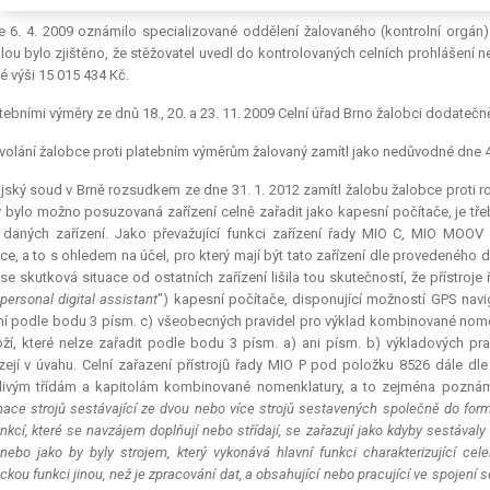
 6. 4. 2009 oznámilo specializované oddělení žalovaného (kontrolní orgán)
lou bylo zjištěno, že stěžovatel uvedl do kontrolovaných celních prohlášení 
é výši 15 015 434 Kč.
tebními výměry ze dnů 18., 20. a 23. 11. 2009 Celní úřad Brno žalobci dodatečn
olání žalobce proti platebním výměrům žalovaný zamítl jako nedůvodné dne 4.
jský soud v Brně rozsudkem ze dne 31. 1. 2012 zamítl žalobu žalobce proti 
y bylo možno posuzovaná zařízení celně zařadit jako kapesní počítače, je tře
 daných zařízení. Jako převažující funkci zařízení řady MIO C, MIO MOOV
ce, a to s ohledem na účel, pro který mají být tato zařízení dle provedeného 
se skutková situace od ostatních zařízení lišila tou skutečností, že přístro
personal digital assistant
") kapesní počítače, disponující možností GPS navi
ní podle bodu 3 písm. c) všeobecných pravidel pro výklad kombinované nomenk
ží, které nelze zařadit podle bodu 3 písm. a) ani písm. b) výkladových pra
zejí v úvahu. Celní zařazení přístrojů řady MIO P pod položku 8526 dále d
livým třídám a kapitolám kombinované nomenklatury, a to zejména poznám
ace strojů sestávající ze dvou nebo více strojů sestavených společně do form
unkcí, které se navzájem doplňují nebo střídají, se zařazují jako kdyby sestávaly 
 nebo jako by byly strojem, který vykonává hlavní funkci charakterizující cele
ickou funkci jinou, než je zpracování dat, a obsahující nebo pracující ve spojení