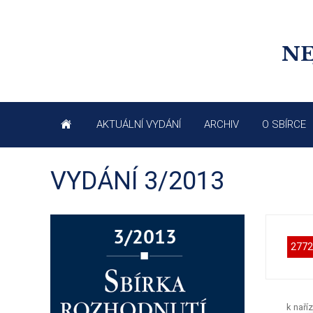
NE
AKTUÁLNÍ VYDÁNÍ
ARCHIV
O SBÍRCE
VYDÁNÍ 3/2013
2772
k naří