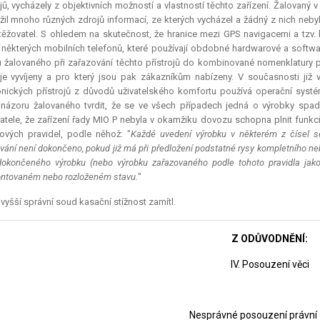
ojů, vycházely z objektivních možností a vlastností těchto zařízení. Žalovan
žil mnoho různých zdrojů informací, ze kterých vycházel a žádný z nich neby
ěžovatel. S ohledem na skutečnost, že hranice mezi GPS navigacemi a tzv. 
 některých mobilních telefonů, které používají obdobné hardwarové a softwa
 žalovaného při zařazování těchto přístrojů do kombinované nomenklatury po
oje vyvíjeny a pro který jsou pak zákazníkům nabízeny. V současnosti již
onických přístrojů z důvodů uživatelského komfortu používá operační syst
názoru žalovaného tvrdit, že se ve všech případech jedná o výrobky spad
atele, že zařízení řady MIO P nebyla v okamžiku dovozu schopna plnit funkc
ových pravidel, podle něhož: "
Každé uvedení výrobku v některém z čísel se
vání není dokončeno, pokud již má při předložení podstatné rysy kompletního ne
okončeného výrobku (nebo výrobku zařazovaného podle tohoto pravidla jako
tovaném nebo rozloženém stavu.
"
vyšší správní soud kasační stížnost zamítl.
Z ODŮVODNĚNÍ:
IV. Posouzení věci
Nesprávné posouzení právní