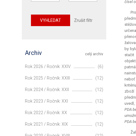
čísel o
Pro
předmě
VYHLEDAT
Zrušit filtr
stěžov
určena
přenos
žalov
by byl
Archiv
celý archiv
stačit
objekt
Rok 2026 / Ročník: XXIV
(6)
patrná
nainst
Rok 2025 / Ročník: XXIII
(12)
neboť 
kritér
Rok 2024 / Ročník: XXII
(12)
zboží 
předmě
Rok 2023 / Ročník: XXI
(12)
uvedl, 
PDA be
Rok 2022 / Ročník: XX
(12)
umožně
PDA be
Rok 2021 / Ročník: XIX
(12)
Žal
Rok 2020 / Ročník: XVIII
(12)