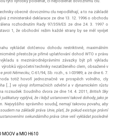
ou tyto výrobky podléhat, či nepodléhat dovoznímu clu.
techniky obecně dovoznímu clu nepodléhají, a to na základě
ývá z ministerské deklarace ze dne 13. 12. 1996 o obchodu
válena rozhodnutím Rady 97/359/ES ze dne 24. 3. 1997 o
tavci 1, že obchodní režim každé strany by se měl vyvíjet
nahu vykládat dotčenou dohodu restriktivně, maximálním
 nicméně přestože je přímé uplatňování dohod WTO v právu
výkladu s mezinárodněprávními závazky být při výkladu
výrobků výpočetní techniky nezatíženého clem, obsažené v
e proti Německu
, C-61/94, Sb. rozh., s. I-03989, a ze dne 6. 7.
ohoda totiž hovoří jednoznačně ve prospěch volného, cly
loha
[...]
ve vývoji informačních odvětví a v dynamickém růstu
 na rozsudek Soudního dvora ze dne 14. 4. 2011,
British Sky
 judikatury vyplývá, že i když ustanovení takové dohody, jako je
n. Nejvyššího správního soudu]
, nemají takovou povahu, aby
 soudem na základě práva Unie, platí, že pokud existuje právní
 ustanoveními sekundárního práva Unie velí vykládat posledně
MIO MOOV a MIO H610