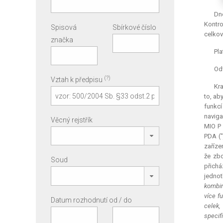
Dne
Kontro
Spisová
Sbírkové číslo
celkov
značka
Pla
Odv
(?)
Vztah k předpisu
Kra
to, ab
funkcí
naviga
Věcný rejstřík
MIO P 
PDA ("
zaříze
že zbo
Soud
přichá
jednot
kombin
více f
Datum rozhodnutí od / do
celek,
specif