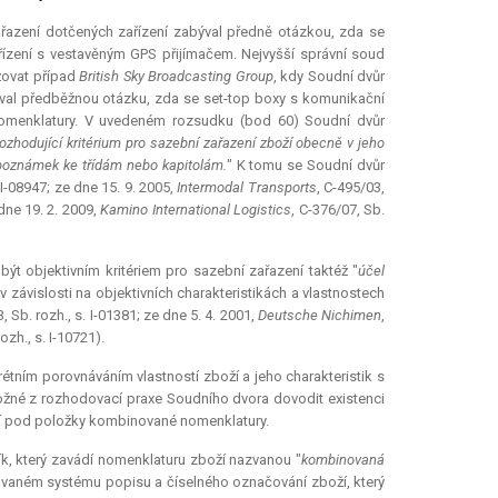
ařazení dotčených zařízení zabýval předně otázkou, zda se
ařízení s vestavěným GPS přijímačem. Nejvyšší správní soud
ažovat případ
British Sky Broadcasting Group
, kdy Soudní dvůr
val předběžnou otázku, zda se set-top boxy s komunikační
menklatury. V uvedeném rozsudku (bod 60) Soudní dvůr
rozhodující kritérium pro sazební zařazení zboží obecně v jeho
a poznámek ke třídám nebo kapitolám.
" K tomu se Soudní dvůr
. I-08947; ze dne 15. 9. 2005,
Intermodal Transports
, C-495/03,
 dne 19. 2. 2009,
Kamino International Logistics
, C-376/07, Sb.
ýt objektivním kritériem pro sazební zařazení taktéž "
účel
 závislosti na objektivních charakteristikách a vlastnostech
, Sb. rozh., s. I-01381; ze dne 5. 4. 2001,
Deutsche Nichimen
,
ozh., s. I-10721).
étním porovnáváním vlastností zboží a jeho charakteristik s
žné z rozhodovací praxe Soudního dvora dovodit existenci
oží pod položky kombinované nomenklatury.
k, který zavádí nomenklaturu zboží nazvanou "
kombinovaná
vaném systému popisu a číselného označování zboží, který