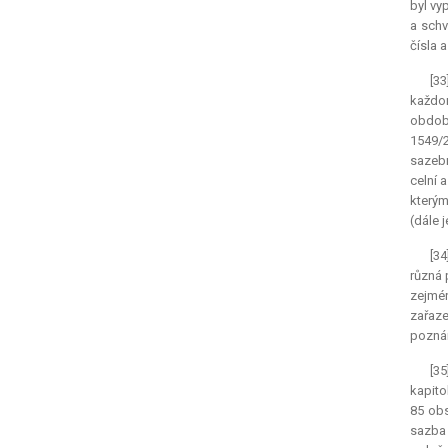
byl vy
a schv
čísla 
[33
každor
období
1549/2
sazebn
celní 
kterým
(dále 
[34
různá 
zejmén
zařaze
poznám
[35
kapito
85 obs
sazba 