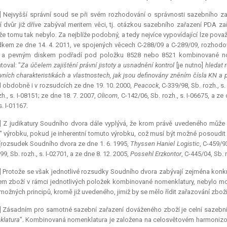
] Nejvyšší správní soud se při svém rozhodování o správnosti sazebního z
 dvůr již dříve zabýval meritem věci, tj. otázkou sazebního zařazení PDA z
l, že tomu tak nebylo. Za nejblíže podobný, a tedy nejvíce vypovídající lze pov
kem ze dne 14. 4. 2011, ve spojených věcech C-288/09 a C-289/09, rozhodo
í a pevným diskem podřadí pod položku 8528 nebo 8521 kombinované no
toval: "
Za účelem zajištění právní jistoty a usnadnění kontrol
[je nutno]
hledat 
ivních charakteristikách a vlastnostech, jak jsou definovány zněním čísla KN 
il obdobně i v rozsudcích ze dne 19. 10. 2000,
Peacock
, C-339/98, Sb. rozh., s
h., s. I-08151; ze dne 18. 7. 2007,
Olicom
, C-142/06, Sb. rozh., s. I-06675, a ze
s. I-01167.
] Z judikatury Soudního dvora dále vyplývá, že krom právě uvedeného může b
" výrobku, pokud je inherentní tomuto výrobku, což musí být možné posoudit v
(rozsudek Soudního dvora ze dne 1. 6. 1995,
Thyssen Haniel Logistic
, C-459/93
9, Sb. rozh., s. I-02701, a ze dne 8. 12. 2005,
Possehl Erzkontor
, C-445/04, Sb. r
] Protože se však jednotlivé rozsudky Soudního dvora zabývají zejména konkr
m zboží v rámci jednotlivých položek kombinované nomenklatury, nebylo mo
 možných principů, kromě již uvedeného, jimiž by se mělo řídit zařazování zb
] Zásadním pro samotné sazební zařazení dováženého zboží je celní sazební
latura
". Kombinovaná nomenklatura je založena na celosvětovém harmonizo