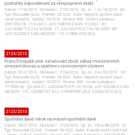
podmínky odpovědnosti za veřejnoprávní delikt
Datum:
17.06.2010
· Sbírkové č.:
2123/2010
· Sp. zn.:
7 As 16/2010 - 64
·
Typ:
Rozsudek (SJS)
· Pramen:
Sb.NSS
· Autor:
Nejvyšší správní soud -
senát (ostatní)
· Vydání:
10/2010
· Strana:
895
· Vztah k předpisu:
209/1992 Sb.: čl.6 odst.1; JUD154819CZ 8 Afs 51/2007 - 87;
JUD133837CZ 2 As 9/2008 - 77; JUD160575CZ 7 As 53/2009 - 89;
JUD162228CZ 5 Afs 68/2009 - 113; 31989L0552 (EU);
2124/2010
Právo Evropské unie: označování zboží; zákaz množstevních
omezení dovozu a opatření s rovnocenným účinkem
Datum:
23.07.2010
· Sbírkové č.:
2124/2010
· Sp. zn.:
2 As 55/2010 - 167
·
Typ:
Rozsudek (SJS)
· Pramen:
Sb.NSS
· Autor:
Nejvyšší správní soud -
senát (ostatní)
· Vydání:
10/2010
· Strana:
899
· Vztah k předpisu:
77/2003 Sb.: §3 odst.31; JUD33567CZ Pl. ÚS 50/04; JUD162228CZ 5 Afs
68/2009 - 113; 12008E/TXT (EU); 31994R2991 (EU); 32000L0013 (EU);
2125/2010
Spotřební daně: nárok na vrácení spotřební daně
Datum:
28.01.2010
· Sbírkové č.:
2125/2010
· Sp. zn.:
15Ca 88/2009 - 20
·
Typ:
Rozsudek (SJSd)
· Pramen:
Sb.NSS
· Autor:
Krajský soud v Ústí nad
Labem
· Vydání:
10/2010
· Strana:
910
· Vztah k předpisu:
353/2003 Sb.: