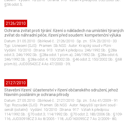
§56 odst.5;
2126/2010
Ochrana zvířat proti týrání: řízení o nákladech na umístění týraných
zvířat do náhradní péče; řízení před soudem: kompetenční výluka
Datum:
31.05.2010
· Sbírkové č.:
2126/2010
· Sp. zn.:
57A 23/2010 - 33
·
Typ:
Usnesení (SJS)
· Pramen:
Sb.NSS
· Autor:
Krajský soud v Plzni
·
Vydání:
10/2010
· Strana:
913
· Vztah k předpisu:
246/1992 Sb.: §28a
odst.3; 246/1992 Sb.: §28a odst.1 písm.a); 246/1992 Sb.: §28a odst.6;
246/1992 Sb.: §28a odst.4; 150/2002 Sb.: §46 odst.2; 150/2002 Sb.: §68
písm.b); JUD30542CZ 4 As 47/2003 - 39;
2127/2010
Stavební řízení: účastenství v řízení občanského sdružení, jehož
hlavním posláním je ochrana přírody
Datum:
27.05.2010
· Sbírkové č.:
2127/2010
· Sp. zn.:
5 As 41/2009 - 91
·
Typ:
Rozsudek (SJS)
· Pramen:
Sb.NSS
· Autor:
Nejvyšší správní soud -
senát (ostatní)
· Vydání:
10/2010
· Strana:
917
· Vztah k předpisu:
114/1992 Sb.: §70 odst.3; 114/1992 Sb.: §70 odst.2; 183/2006 Sb.: §109-
116; JUD30918CZ 3 As 8/2005 - 118; JUD163095CZ 7 As 2/2009 - 80;