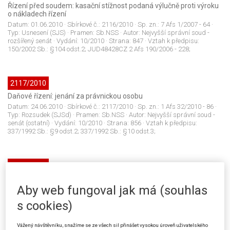
Řízení před soudem: kasační stížnost podaná výlučně proti výroku
o nákladech řízení
Datum:
01.06.2010
· Sbírkové č.:
2116/2010
· Sp. zn.:
7 Afs 1/2007 - 64
·
Typ:
Usnesení (SJS)
· Pramen:
Sb.NSS
· Autor:
Nejvyšší správní soud -
rozšířený senát
· Vydání:
10/2010
· Strana:
847
· Vztah k předpisu:
150/2002 Sb.: §104 odst.2; JUD48428CZ 2 Afs 190/2006 - 228;
2117/2010
Daňové řízení: jenání za právnickou osobu
Datum:
24.06.2010
· Sbírkové č.:
2117/2010
· Sp. zn.:
1 Afs 32/2010 - 86
·
Typ:
Rozsudek (SJSd)
· Pramen:
Sb.NSS
· Autor:
Nejvyšší správní soud -
senát (ostatní)
· Vydání:
10/2010
· Strana:
856
· Vztah k předpisu:
337/1992 Sb.: §9 odst.2; 337/1992 Sb.: §10 odst.3;
2118/2010
Ochrana hospodářské soutěže: jednání soutěžitelů ve vzájemné
shodě
Aby web fungoval jak má (souhlas
Datum:
20.01.2009
· Sbírkové č.:
2118/2010
· Sp. zn.:
62Ca 43/2007 - 216
·
s cookies)
Typ:
Rozsudek (SJS)
· Pramen:
Sb.NSS
· Autor:
Krajský soud v Brně
·
Vydání:
10/2010
· Strana:
861
· Vztah k předpisu:
143/2001 Sb.: §3
odst.1; JUD30658CZ 7 A 17/2002 - 34; JUD30865CZ 6 As 57/2004 - 54;
Vážený návštěvníku, snažíme se ze všech sil přinášet vysokou úroveň uživatelského
JUD167069CZ 1 Afs 58/2009 - 541;