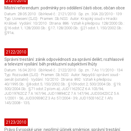
2121/2010
Místní referendum: podmínky pro oddělení části obce; občan obce
Datum:
28.05.2010
· Sbírkové č.:
2121/2010
· Sp. zn.:
30A 20/2010 - 139
·
Typ:
Usnesení (SJS)
· Pramen:
Sb.NSS
· Autor:
Krajský soud v Hradci
Králové
· Vydání:
10/2010
· Strana:
886
· Vztah k předpisu:
128/2000 Sb.:
§16 odst.1; 128/2000 Sb.: §17; 128/2000 Sb.: §21 odst.1; 150/2002 Sb.:
§91a;
2122/2010
Správní trestání: zánik odpovědnosti za správní delikt; rozhlasové
a televizní vysílání: běh prekluzivní subjektivní lhůty
Datum:
16.04.2010
· Sbírkové č.:
2122/2010
· Sp. zn.:
7 As 11/2010 - 134
·
Typ:
Rozsudek (SJS)
· Pramen:
Sb.NSS
· Autor:
Nejvyšší správní soud -
senát (ostatní)
· Vydání:
10/2010
· Strana:
892
· Vztah k předpisu:
40/1995 Sb.: §8 odst.5; 150/2002 Sb.: §109 odst.2; 500/2004 Sb.: §19;
500/2004 Sb.: §71 odst.2 písm.a); JUD11625CZ 6 A 103/94;
JUD19762CZ 7 A 167/94; JUD19894CZ 7 A 147/94; JUD30423CZ 5 A
1/2001 - 56; JUD30938CZ 3 As 57/2004 - 39; JUD150316CZ 1 Afs
145/2008 - 135;
2123/2010
Právo Evropské unie: nepřímý účinek směrnice; správní trestání: