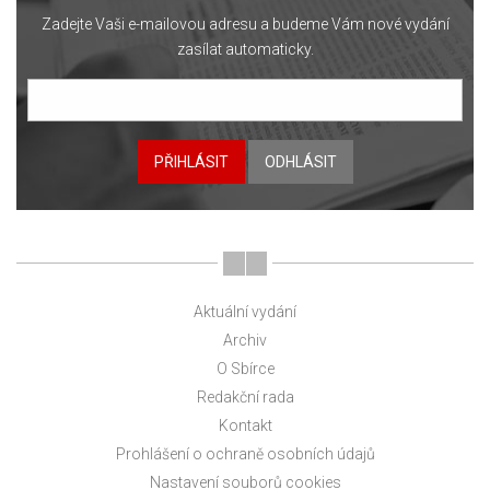
Zadejte Vaši e-mailovou adresu a budeme Vám nové vydání
zasílat automaticky.
PŘIHLÁSIT
ODHLÁSIT
Aktuální vydání
Archiv
O Sbírce
Redakční rada
Kontakt
Prohlášení o ochraně osobních údajů
Nastavení souborů cookies