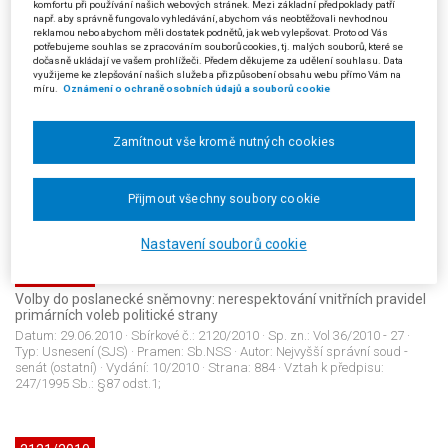
komfortu při používání našich webových stránek. Mezi základní předpoklady patří
např. aby správně fungovalo vyhledávání, abychom vás neobtěžovali nevhodnou
reklamou nebo abychom měli dostatek podnětů, jak web vylepšovat. Proto od Vás
potřebujeme souhlas se zpracováním souborů cookies, tj. malých souborů, které se
dočasně ukládají ve vašem prohlížeči. Předem děkujeme za udělení souhlasu. Data
2119/2010
využijeme ke zlepšování našich služeb a přizpůsobení obsahu webu přímo Vám na
Správní řízení: předmět řízení; oprava zřejmých nesprávností
míru.
Oznámení o ochraně osobních údajů a souborů cookie
Datum:
31.03.2010
· Sbírkové č.:
2119/2010
· Sp. zn.:
1 Afs 58/2009 - 541
·
Typ:
Rozsudek (SJS)
· Pramen:
Sb.NSS
· Autor:
Nejvyšší správní soud -
Zamítnout vše kromě nutných cookies
senát (ostatní)
· Vydání:
10/2010
· Strana:
872
· Vztah k předpisu:
99/1963 Sb.: §126 odst.4; 99/1963 Sb.: §126a; 99/1963 Sb.: §131;
143/2001 Sb.: §3 odst.1; 143/2001 Sb.: §22 odst.2; 500/2004 Sb.: §17;
500/2004 Sb.: §46; 500/2004 Sb.: §55; 500/2004 Sb.: §70; 500/2004 Sb.:
Přijmout všechny soubory cookie
§141 odst.6;
Nastavení souborů cookie
2120/2010
Volby do poslanecké sněmovny: nerespektování vnitřních pravidel
primárních voleb politické strany
Datum:
29.06.2010
· Sbírkové č.:
2120/2010
· Sp. zn.:
Vol 36/2010 - 27
·
Typ:
Usnesení (SJS)
· Pramen:
Sb.NSS
· Autor:
Nejvyšší správní soud -
senát (ostatní)
· Vydání:
10/2010
· Strana:
884
· Vztah k předpisu:
247/1995 Sb.: §87 odst.1;