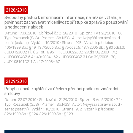
2128/2010
Svobodný přístup k informacím: informace, na něž se vztahuje
povinnost zachovávat mlčenlivost; přístup ke zprávě o posuzování
a hodnocení nabídek
Datum:
17.06.2010
· Sbírkové č.:
2128/2010
· Sp. zn.:
1 As 28/2010 - 86
·
Typ:
Rozsudek (SJS)
· Pramen:
Sb.NSS
· Autor:
Nejvyšší správní soud -
senát (ostatní)
· Vydání:
10/2010
· Strana:
923
· Vztah k předpisu:
106/1999 Sb.: §19; 137/2006 Sb.: §75 odst.6; 137/2006 Sb.: §80 odst.3;
JUD31230CZ Pl. ÚS - st. 1/96 - 1; JUD30226CZ 2 Ads 58/2003 - 75;
JUD30804CZ 6 As 40/2004 - 62; JUD39004CZ 31 Ca 39/2005 - 70;
JUD108101CZ 1 As 17/2008 - 67;
2129/2010
Pobyt cizinců: zajištění za účelem předání podle mezinárodní
smlouvy
Datum:
22.07.2010
· Sbírkové č.:
2129/2010
· Sp. zn.:
9 As 5/2010 - 74
·
Typ:
Rozsudek (SJS)
· Pramen:
Sb.NSS
· Autor:
Nejvyšší správní soud -
senát (ostatní)
· Vydání:
10/2010
· Strana:
932
· Vztah k předpisu:
326/1999 Sb.: §124; 326/1999 Sb.: §129;