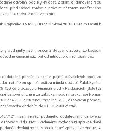
 podané odvolání podle § 49 odst. 2 písm. c) daňového řádu
rácení předkládací zprávy s právním názorem nadřízeného
ovení § 49 odst. 2 daňového řádu.
 Krajského soudu v Hradci Králové zrušil a věc mu vrátil k
lněny podmínky řízení, přičemž dospěl k závěru, že kasační
 důvodné kasační stížnost odmítnout pro nepřípustnost.
ně dodatečné přiznání k dani z příjmů právnických osob za
atků mateřskou společností za minulá období. Žalobkyně si
6 120 Kč a požádala Finanční úřad v Pardubicích (dále též
ečné daňové přiznání za žalobkyni podali prokuristé Roman
lili dne 7. 2. 2008 plnou moc Ing. Z. U., daňovému poradci,
zdaňovacím obdobím do 31. 12. 2003 včetně.
48540/7121, řízení ve věci podaného dodatečného daňového
 47 daňového řádu. Proti uvedenému rozhodnutí správce daně
podané odvolání spolu s předkládací zprávou ze dne 15. 4.