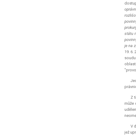
dostup
oprávn
rozliš
povinn
prokur
státu 
povinn
je na 
19. 6.
soudu 
oblast
"provo
Jed
právni
Z 
může d
udělen
neome
V d
jež up