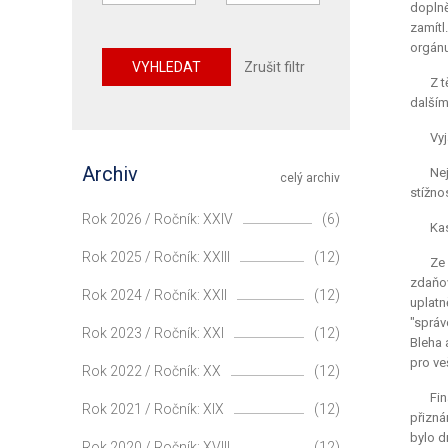
doplně
zamítl
orgánu
VYHLEDAT
Zrušit filtr
Z t
dalším
Vyj
Archiv
Nej
celý archiv
stížno
Rok 2026 / Ročník: XXIV
(6)
Kas
Rok 2025 / Ročník: XXIII
(12)
Ze 
zdaňov
Rok 2024 / Ročník: XXII
(12)
uplatn
"správ
Rok 2023 / Ročník: XXI
(12)
Bleha 
pro ve
Rok 2022 / Ročník: XX
(12)
Fi
Rok 2021 / Ročník: XIX
(12)
přizná
bylo d
Rok 2020 / Ročník: XVIII
(12)