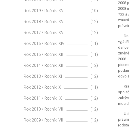
2008 p
2008 n
Rok 2019 / Ročník: XVII
(10)
133 a 
zmocňo
Rok 2018 / Ročník: XVI
(12)
právní
Rok 2017 / Ročník: XV
(12)
Dne
vyjádř
Rok 2016 / Ročník: XIV
(11)
daňové
změně 
Rok 2015 / Ročník: XIII
(11)
2008. 
písemn
Rok 2014 / Ročník: XII
(12)
podání
Rok 2013 / Ročník: XI
(12)
odvolá
Kr
Rok 2012 / Ročník: X
(11)
společ
zabýva
Rok 2011 / Ročník: IX
(12)
moc da
Rok 2010 / Ročník: VIII
(12)
Ust
právní
Rok 2009 / Ročník: VII
(12)
(odsta