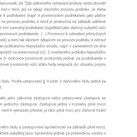
novisek, že "[z]
e zákonného vymezení prokury nelze dovodit
než v těch, jež se týkají vlastního provozu podniku. Je třeba
e k podnikateli (např. k povinnostem podnikatele jako plátce
í se provozu podniku, k nimž je prokurista na základě udělené
činí samotný podnikatel (například jako daňový subjekt) vůči
vinností podnikatele. (…) Povinnost k odvedení příslušných
tele) a není tak úkonem týkajícím se provozu podniku, k němuž
zen judikaturou Nejvyššího soudu, např. v usneseních ze dne
dostupných na www.nsoud.cz). Z uvedeného judikátu Nejvyššího
í či dokonce povinnost prokuristy jednat za podnikatele v
 daňové povinnosti vůči státu tedy nespadá do obsahu pojmu
 řádu. Podle ustanovení § 9 odst. 2 daňového řádu jedná za
t.
jekt, jeho zákonný zástupce nebo ustanovený zástupce se
jen jednoho zástupce. Zástupce jedná v rozsahu plné moci
ení-li vymezen přesně, je tato plná moc pro daňové řízení
ového řádu a zastupování společnosti na základě plné moci,
, které subjekty jsou oprávněny jednat za právnickou osobu v