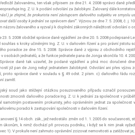
ředložil žalovanému, ten však přípisem ze dne 21. 4. 2008 správci daně před
eopravňuje Ing. Z. U. k podání odvolání za žalobkyni. Žalovaný dále konstatov
násl.) je zřejmé, že prokurista není zástupcem daňového subjektu ve smyslu u
vat další osoby k jednání se správcem daní“
. Výzvou ze dne 7. 5. 2008, č. j.
m názoru žalovaného a vyzval ji k doplnění zákonných náležitostí odvolání o o
 23. 5. 2008 obdržel správce daně vyjádření ze dne 20. 5. 2008 podepsané 
il souhlas s kroky učiněnými Ing. Z. U. v daňovém řízení a pro právní jisto
ho poradce ze dne 15. 5. 2008. Správce daně z výpisu z obchodního rejstřík
v osobách jednatelů, a že funkce jednatele pana de Jonga skončila 10. 4. 200
Správce daně tak uzavřel, že podané vyjádření a plná moc doručené dne
ostí již pan de Jong nebyl jednatelem žalobkyně. Odvolání ani přes výzvu z
, proto správce daně v souladu s § 49 odst. 2 písm. c) daňového řádu roz
ní zamítl.
ajský soud jako stěžejní otázkou posuzovaného případu označil posouzení 
nosti zmocnili daňového poradce Ing. Z. U. k jednání za společnost v průbě
l samotným postavením prokuristy, jeho oprávněním jednat za společnost v
ňovému poradci k zastupování společnosti v daňovém řízení.
anovení § 14 obch. zák., jež nedostálo změn od 1. 1. 2005 do současnosti, s
m úkonům, k nimž dochází při provozu podniku, i když se k nim jinak vyžadu
vec 1). V prokuře není zahrnuto oprávnění zcizovat nemovitosti a zatěžovat je,