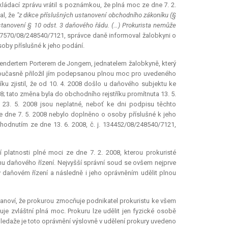
kládací zprávu vrátil s poznámkou, že plná moc ze dne 7. 2.
al, že
"z dikce příslušných ustanovení obchodního zákoníku (§
stanovení § 10 odst. 3 daňového řádu. (…) Prokurista nemůže
 107570/08/248540/7121, správce daně informoval žalobkyni o
soby příslušné k jeho podání.
Leendertem Porterem de Jongem, jednatelem žalobkyně, který
tu současně přiložil jím podepsanou plnou moc pro uvedeného
u zjistil, že od 10. 4. 2008 došlo u daňového subjektu ke
8; tato změna byla do obchodního rejstříku promítnuta 13. 5.
 23. 5. 2008 jsou neplatné, neboť ke dni podpisu těchto
e dne 7. 5. 2008 nebylo doplněno o osoby příslušné k jeho
hodnutím ze dne 13. 6. 2008, č. j. 134452/08/248540/7121,
platnosti plné moci ze dne 7. 2. 2008, kterou prokuristé
hu daňového řízení. Nejvyšší správní soud se ovšem nejprve
 daňovém řízení a následně i jeho oprávněním udělit plnou
tanoví, že prokurou zmocňuje podnikatel prokuristu ke všem
je zvláštní plná moc. Prokuru lze udělit jen fyzické osobě
 ledaže je toto oprávnění výslovně v udělení prokury uvedeno