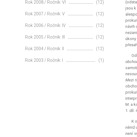
Rok 2008 / Ročník: VI
(12)
(odsta
jsou k
Rok 2007 / Ročník: V
(12)
alespo
prokur
Rok 2006 / Ročník: IV
(12)
návrh 
nezani
Rok 2005 / Ročník: III
(12)
úkony 
přesah
Rok 2004 / Ročník: II
(12)
Odb
Rok 2003 / Ročník: I
(1)
obchod
samotn
nesouv
Mezi t
obchod
prokur
interp
M. a k
1. díl.
K o
němž u
není v