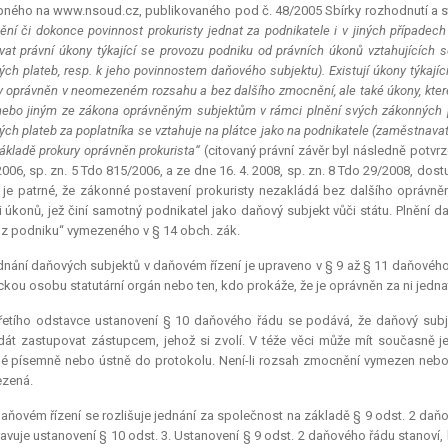
ného na www.nsoud.cz, publikovaného pod č. 48/2005 Sbírky rozhodnutí a sta
ění či dokonce povinnost prokuristy jednat za podnikatele i v jiných případech 
ovat právní úkony týkající se provozu podniku od právních úkonů vztahujících s
ých plateb, resp. k jeho povinnostem daňového subjektu). Existují úkony týkajíc
y oprávněn v neomezeném rozsahu a bez dalšího zmocnění, ale také úkony, které 
nebo jiným ze zákona oprávněným subjektům v rámci plnění svých zákonných po
ých plateb za poplatníka se vztahuje na plátce jako na podnikatele (zaměstnava
základě prokury oprávněn prokurista“
(citovaný právní závěr byl následně potvr
 2006, sp. zn. 5 Tdo 815/2006, a ze dne 16. 4. 2008, sp. zn. 8 Tdo 29/2008, 
je patrné, že zákonné postavení prokuristy nezakládá bez dalšího oprávněn
i úkonů, jež činí samotný podnikatel jako daňový subjekt vůči státu. Plnění
z podniku“ vymezeného v § 14 obch. zák.
nání daňových subjektů v daňovém řízení je upraveno v § 9 až § 11 daňového
ckou osobu statutární orgán nebo ten, kdo prokáže, že je oprávněn za ni jedna
třetího odstavce ustanovení § 10 daňového řádu se podává, že daňový sub
át zastupovat zástupcem, jehož si zvolí. V téže věci může mít současně 
é písemně nebo ústně do protokolu. Není-li rozsah zmocnění vymezen nebo n
zená.
aňovém řízení se rozlišuje jednání za společnost na základě § 9 odst. 2 daň
ravuje ustanovení § 10 odst. 3. Ustanovení § 9 odst. 2 daňového řádu stanoví