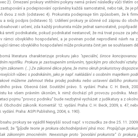
vec 2). Omezení prokury vnitřními pokyny nemá právní následky vůči třetím o
 zastupování a podepisování oprávněny každá samostatně, nebo tak, že je př
ň dvou z nich (odstavec 4). Prokurista podepisuje tím způsobem, že k firmě
u a svůj podpis (odstavec 5). Udělení prokury je účinné od zápisu do obchod
obsahovat i určení, zda každý prokurista může jednat samostatně, popřípadě 
ká smrtí podnikatele, pokud podnikatel nestanovil, že má trvat pouze za jeho
v rámci obvyklého hospodaření, a je povinen podat neprodleně návrh na z
ující rámec obvyklého hospodaření může prokurista činit jen se souhlasem dě
orná literatura charakterizuje prokuru jako
"speciální, široce koncipovano
ním rejstříku.
Prokura
je zastoupením smluvním, typickým pro obchodní vztahy. (…
ým zákonem. (…) Ze zákonné dikce plyne, že mimo okruh prokuristovy dispozice 
isejících vůbec s podnikáním, jako je např. nakládání s osobním majetkem podni
akové můžeme zahrnout třeba prodej podniku nebo ustavení dalšího prokuris
ního práva. Obecná část. Soutěžní právo. 5. vydání. Praha: C. H. Beck, 200
istu ke všem právním úkonům, k nimž dochází při provozu podniku. Mezi a
retaci pojmu "provoz podniku“ bude nezbytné vycházet z judikatury a z okolnost
ol. Obchodní zákoník. Komentář. 12. vydání. Praha: C. H. Beck, 2009, s. 47, 
 4. vydání. Praha: ASPI Publishing, 2004, s. 190).
bsahu prokury se vyjádřil Nejvyšší soud např. v rozsudku ze dne 25. 11. 20
vedl, že "[p]
odle teorie je
prokura
obchodněprávní plná moc. Propůjčuje prokur
šak zákonným zmocněním. Neexistuje proto "povolání prokurista“ či
prokura
j