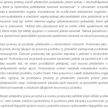
á úprava prokury slouží především požadavku právní jistoty v obchodněprávním 
, která je oprávněna podnikatele navenek zastupovat“
. V citovaném rozsudk
isty a statutárního orgánu. Konstatoval, že rozdíl mezi statutárním orgánem
cem podnikatele a statutární orgány jednají jako podnikatel sám, podstatné je t
nostech mají její vnitřní výkonné orgány (představenstvo, jednatelé), které 
ou či stanovami. Těžiště této působnosti leží ve vnitřní sféře společnosti, 
t, která může být někdy spojena i s nutností jednat navenek. Taková působnost u
ce společnosti způsobilého zavazovat společnost navenek ve věcech provozu je
titut prokury je používán především v obchodních vztazích. Prokurista jak
at právní úkony týkající se provozu podniku, tj. převážně zastupovat podnika
navazujících. Činnost prokuristy tak spočívá zejména v jednání s obchodními
apod. Prokurista má současně procesní oprávnění jednat za společnost v o
ský soudní řád, ve znění pozdějších předpisů, což souvisí především 
dněprávních smluv apod. Prokuristovi ovšem nenáleží manažerské rozhod
ího zaměření podniku, či jeho řízení. Tato pravomoc náleží statutárnímu org
ného vyplývá, že podstatou prokury je především zaručení právní jisto
něprávních, resp. civilněprávních závazkových vztazích, je způsobilé společ
lečnost navenek v otázkách týkajících se provozu podniku.
blasti veřejného práva je nutné na osobu prokuristy nahlížet jiným úhlem pohl
u“, není ovšem osobou oprávněnou či povinnou plnit závazky a povinnosti, je
 vycházel Nejvyšší správní soud z právního názoru vysloveného Nejvyšším sou