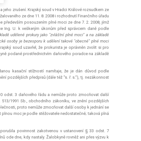
a jeho zrušení. Krajský soud v Hradci Králové rozsudkem ze
í žalovaného ze dne 11. 8. 2008 i rozhodnutí Finančního úřadu
l se především posouzením plné moci ze dne 7. 2. 2008, jímž
ce Ing. U. k veškerým úkonům před správcem daně podle
ákladě udělené prokury jako "zvláštní plné moci" a na základě
cké osoby je bezesporu k udělení takové "obecné" plné moci
Krajský soud uzavřel, že prokurista je oprávněn zvolit si pro
obkyně podané prostřednictvím daňového poradce na základě
danou kasační stížností namítaje, že je dán důvod podle
ní pozdějších předpisů (dále též "s. ř. s.“), tj. nezákonnost
10 odst. 3 daňového řádu a nemůže proto zmocňovat další
. 513/1991 Sb., obchodního zákoníku, ve znění pozdějších
společnosti, proto nemůže zmocňovat další osoby k jednání se
 plnou moc je podle stěžovatele nedostatečné; taková plná
porušila povinnost zakotvenou v ustanovení § 33 odst. 7
ů ode dne, kdy nastaly. Žalobkyně rovněž ani přes výzvu k