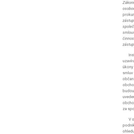
Zákonn
osobou
prokur
zástup
společ
smlouv
činnos
zástup
Ins
uzavír
úkony 
smluv 
občan
obcho
budouc
uvede
obchod
za spo
V o
podnik
ohledu