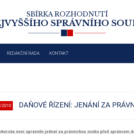
SBÍRKA ROZHODNUTÍ
JVYŠŠÍHO SPRÁVNÍHO SO
REDAKČNÍ RADA
KONTAKT
DAŇOVÉ ŘÍZENÍ: JENÁNÍ ZA PRÁV
/2010
okurista není oprávněn jednat za právnickou osobu před správcem dan