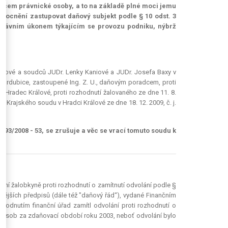
upcem právnické osoby, a to na základě plné moci jemu
mocnění zastupovat daňový subjekt podle § 10 odst. 3
právním úkonem týkajícím se provozu podniku, nýbrž
škové a soudců JUDr. Lenky Kaniové a JUDr. Josefa Baxy v
Pardubice, zastoupené Ing. Z. U., daňovým poradcem, proti
2 Hradec Králové, proti rozhodnutí žalovaného ze dne 11. 8.
ku Krajského soudu v Hradci Králové ze dne 18. 12. 2009, č. j.
 193/2008 - 53, se zrušuje a věc se vrací tomuto soudu k
lání žalobkyně proti rozhodnutí o zamítnutí odvolání podle §
zdějších předpisů (dále též "daňový řád“), vydané Finančním
hodnutím finanční úřad zamítl odvolání proti rozhodnutí o
ch osob za zdaňovací období roku 2003, neboť odvolání bylo