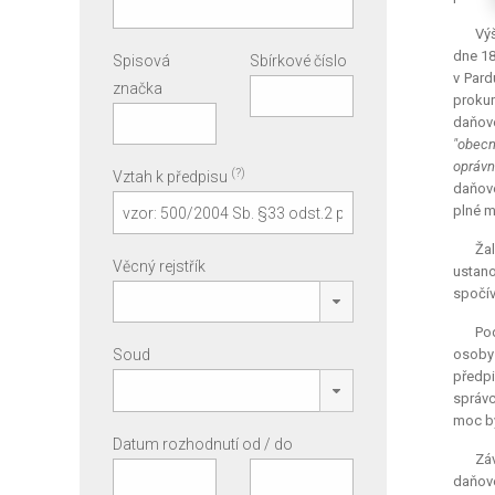
Výš
dne 18
Spisová
Sbírkové číslo
v Pard
značka
proku
daňové
"obecn
oprávn
(?)
Vztah k předpisu
daňové
plné m
Ža
Věcný rejstřík
ustano
spočív
Po
Soud
osoby 
předpi
správc
moc by
Datum rozhodnutí od / do
Zá
daňové