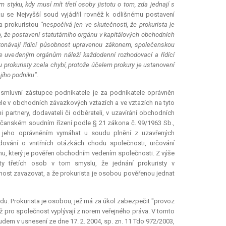
styku, kdy musí mít třetí osoby jistotu o tom, zda jednají s
u se Nejvyšší soud vyjádřil rovněž k odlišnému postavení
 a prokuristou
"nespočívá jen ve skutečnosti, že prokurista je
o, že postavení statutárního orgánu v kapitálových obchodních
vykonávají řídící působnost upravenou zákonem, společenskou
kde uvedeným orgánům náleží každodenní rozhodovací a řídící
 prokuristy zcela chybí, protože účelem prokury je ustanovení
jího podniku“
.
o smluvní zástupce podnikatele je za podnikatele oprávněn
tele v obchodních závazkových vztazích a ve vztazích na tyto
 partnery, dodavateli či odběrateli, v uzavírání obchodních
bčanském soudním řízení podle § 21 zákona č. 99/1963 Sb.,
s jeho oprávněním vymáhat u soudu plnění z uzavřených
ování o vnitřních otázkách chodu společnosti, určování
ánu, který je pověřen obchodním vedením společnosti. Z výše
ty třetích osob v tom smyslu, že jednání prokuristy v
nost zavazovat, a že prokurista je osobou pověřenou jednat
edu. Prokurista je osobou, jež má za úkol zabezpečit "provoz
ž pro společnost vyplývají z norem veřejného práva. V tomto
dem v usnesení ze dne 17. 2. 2004, sp. zn. 11 Tdo 972/2003,