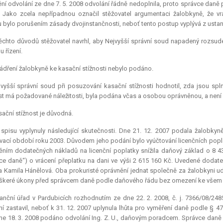
ní odvolání ze dne 7. 5. 2008 odvolání řádně nedoplnila, proto správce daně
. Jako zcela nepřípadnou označil stěžovatel argumentaci žalobkyně, že v
 bylo porušením zásady dvojinstančnosti, neboť tento postup vyplývá z ustan
ěchto důvodů stěžovatel navrhl, aby Nejvyšší správní soud napadený rozsudek
u řízení.
ádření žalobkyně ke kasační stížnosti nebylo podáno.
vyšší správní soud při posuzování kasační stížnosti hodnotil, zda jsou sp
st má požadované náležitosti, byla podána včas a osobou oprávněnou, a není
ační stížnost je důvodná.
spisu vyplynuly následující skutečnosti. Dne 21. 12. 2007 podala žalobky
ací období roku 2003. Důvodem jeho podání bylo vyúčtování licenčních popl
ěním dodatečných nákladů na licenční poplatky snížila daňový základ o 8 43
ce daně“) o vrácení přeplatku na dani ve výši 2 615 160 Kč. Uvedené dodat
a Kamila Hánělová. Oba prokuristé oprávnění jednat společně za žalobkyni udě
škeré úkony před správcem daně podle daňového řádu bez omezení ke všem 
nanční úřad v Pardubicích rozhodnutím ze dne 22. 2. 2008, č. j. 7366/08/2
ní zastavil, neboť k 31. 12. 2007 uplynula lhůta pro vyměření daně podle §
ne 18. 3. 2008 podáno odvolání Ing. Z. U., daňovým poradcem. Správce daně 