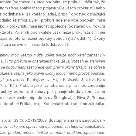
sobám (odstavec 3). Více osobám lze prokuru udělit tak, že
itom třeba souhlasného projevu vůle všech prokuristů nebo
 podnikatele, za kterého jedná, připojí dodatek označující
ního rejstříku. Byla-li
prokura
udělena více osobám, musí
kolik prokuristů musí jednat společně (odstavec 6).
Prokura
 života. Po smrti podnikatele však může prokurista činit jen
ápis tohoto omezení prokury soudu (§ 27 odst. 1). Úkony
diců a se svolením soudu (odstavec 7).
u plnou moc, kterou může udělit pouze podnikatel zapsaný v
) Pro prokuru je charakteristické, že její rozsah je stanoven
se budou nacházet především právní úkony týkající se oblastí
katele, stejně jako právní úkony jdoucí mimo provoz podniku.
ty“
(srov. Eliáš, K., Bejček, J., Hajn, P., Ježek, J. a kol. Kurs
7, s. 104).
Prokura
jako tzv. obchodní plná moc zmocňuje
utory odborné literatury pak panuje shoda v tom, že při
í konkrétního případu (srov. Štenglová, I., Plíva, S., Tomsa,
nebo obdobně Pelikánová, I. Komentář k obchodnímu zákoníku.
09, sp. zn. 23 Cdo 2713/2009, dostupném na www.nsoud.cz, v
istovi zákonem upravenou schopnost zastupovat podnikatele,
ako předem určená funkce ve vnitřní struktuře společnosti.