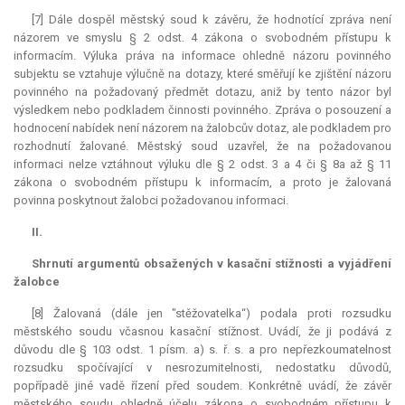
[7] Dále dospěl městský soud k závěru, že hodnotící zpráva není
názorem ve smyslu § 2 odst. 4 zákona o svobodném přístupu k
informacím. Výluka práva na informace ohledně názoru povinného
subjektu se vztahuje výlučně na dotazy, které směřují ke zjištění názoru
povinného na požadovaný předmět dotazu, aniž by tento názor byl
výsledkem nebo podkladem činnosti povinného. Zpráva o posouzení a
hodnocení nabídek není názorem na žalobcův dotaz, ale podkladem pro
rozhodnutí žalované. Městský soud uzavřel, že na požadovanou
informaci nelze vztáhnout výluku dle § 2 odst. 3 a 4 či § 8a až § 11
zákona o svobodném přístupu k informacím, a proto je žalovaná
povinna poskytnout žalobci požadovanou informaci.
II.
Shrnutí argumentů obsažených v kasační stížnosti a vyjádření
žalobce
[8] Žalovaná (dále jen "stěžovatelka“) podala proti rozsudku
městského soudu včasnou kasační stížnost. Uvádí, že ji podává z
důvodu dle § 103 odst. 1 písm. a) s. ř. s. a pro nepřezkoumatelnost
rozsudku spočívající v nesrozumitelnosti, nedostatku důvodů,
popřípadě jiné vadě řízení před soudem. Konkrétně uvádí, že závěr
městského soudu ohledně účelu zákona o svobodném přístupu k