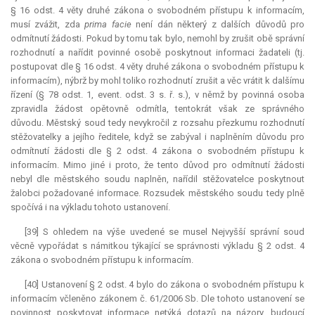
§ 16 odst. 4 věty druhé zákona o svobodném přístupu k informacím,
musí zvážit, zda
prima facie
není dán některý z dalších důvodů pro
odmítnutí žádosti. Pokud by tomu tak bylo, nemohl by zrušit obě správní
rozhodnutí a nařídit povinné osobě poskytnout informaci žadateli (tj.
postupovat dle § 16 odst. 4 věty druhé zákona o svobodném přístupu k
informacím), nýbrž by mohl toliko rozhodnutí zrušit a věc vrátit k dalšímu
řízení (§ 78 odst. 1, event. odst. 3 s. ř. s.), v němž by povinná osoba
zpravidla žádost opětovně odmítla, tentokrát však ze správného
důvodu. Městský soud tedy nevykročil z rozsahu přezkumu rozhodnutí
stěžovatelky a jejího ředitele, když se zabýval i naplněním důvodu pro
odmítnutí žádosti dle § 2 odst. 4 zákona o svobodném přístupu k
informacím. Mimo jiné i proto, že tento důvod pro odmítnutí žádosti
nebyl dle městského soudu naplněn, nařídil stěžovatelce poskytnout
žalobci požadované informace. Rozsudek městského soudu tedy plně
spočívá i na výkladu tohoto ustanovení.
[39] S ohledem na výše uvedené se musel Nejvyšší správní soud
věcně vypořádat s námitkou týkající se správnosti výkladu § 2 odst. 4
zákona o svobodném přístupu k informacím.
[40] Ustanovení § 2 odst. 4 bylo do zákona o svobodném přístupu k
informacím včleněno zákonem č. 61/2006 Sb. Dle tohoto ustanovení se
povinnost poskytovat informace netýká dotazů na názory, budoucí