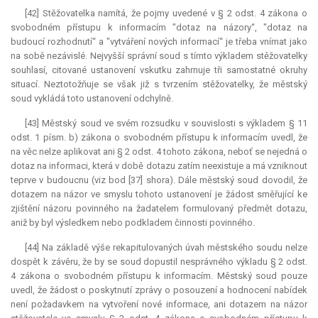
[42] Stěžovatelka namítá, že pojmy uvedené v § 2 odst. 4 zákona o
svobodném přístupu k informacím "dotaz na názory“, "dotaz na
budoucí rozhodnutí“ a "vytváření nových informací“ je třeba vnímat jako
na sobě nezávislé. Nejvyšší správní soud s tímto výkladem stěžovatelky
souhlasí, citované ustanovení vskutku zahrnuje tři samostatné okruhy
situací. Neztotožňuje se však již s tvrzením stěžovatelky, že městský
soud vykládá toto ustanovení odchylně.
[43] Městský soud ve svém rozsudku v souvislosti s výkladem § 11
odst. 1 písm. b) zákona o svobodném přístupu k informacím uvedl, že
na věc nelze aplikovat ani § 2 odst. 4 tohoto zákona, neboť se nejedná o
dotaz na informaci, která v době dotazu zatím neexistuje a má vzniknout
teprve v budoucnu (viz bod [37] shora). Dále městský soud dovodil, že
dotazem na názor ve smyslu tohoto ustanovení je žádost směřující ke
zjištění názoru povinného na žadatelem formulovaný předmět dotazu,
aniž by byl výsledkem nebo podkladem činnosti povinného.
[44] Na základě výše rekapitulovaných úvah městského soudu nelze
dospět k závěru, že by se soud dopustil nesprávného výkladu § 2 odst.
4 zákona o svobodném přístupu k informacím. Městský soud pouze
uvedl, že žádost o poskytnutí zprávy o posouzení a hodnocení nabídek
není požadavkem na vytvoření nové informace, ani dotazem na názor