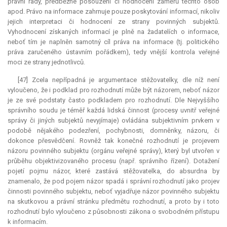
právní rady, předběžné posouzení či hodnocení záměrů těchto osob
apod. Právo na informace zahrnuje pouze poskytování informací, nikoliv
jejich interpretaci či hodnocení ze strany povinných subjektů.
Vyhodnocení získaných informací je plně na žadatelích o informace,
neboť tím je naplněn samotný cíl práva na informace (tj. politického
práva zaručeného ústavním pořádkem), tedy vnější kontrola veřejné
moci ze strany jednotlivců.
[47] Zcela nepřípadná je argumentace stěžovatelky, dle níž není
vyloučeno, že i podklad pro rozhodnutí může být názorem, neboť názor
je ze své podstaty často podkladem pro rozhodnutí. Dle Nejvyššího
správního soudu je téměř každá lidská činnost (procesy uvnitř veřejné
správy či jiných subjektů nevyjímaje) ovládána subjektivním prvkem v
podobě nějakého podezření, pochybnosti, domněnky, názoru, či
dokonce přesvědčení. Rovněž tak konečné rozhodnutí je projevem
názoru povinného subjektu (orgánu veřejné správy), který byl utvořen v
průběhu objektivizovaného procesu (např. správního řízení). Dotažení
pojetí pojmu názor, které zastává stěžovatelka, do absurdna by
znamenalo, že pod pojem názor spadá i správní rozhodnutí jako projev
činnosti povinného subjektu, neboť vyjadřuje názor povinného subjektu
na skutkovou a právní stránku předmětu rozhodnutí, a proto by i toto
rozhodnutí bylo vyloučeno z působnosti zákona o svobodném přístupu
k informacím.