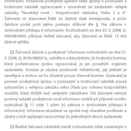
informacím. Požadoval poskytnutí úplného textu zprávy o posouzení a
hodnocení nabídek vypracované v souvislosti se zadáváním veřejné
zakázky "Nuselský most - bezpečnostní nástavba, Praha 2 a 4“.
Žalovaná ve stanovené lhůtě na žádost nijak nereagovala, a proto
žalobce podal proti jejímu postupu stížnost dle § 16a zákona o
svobodném přístupu k informacím. Rozhodnutím ze dne 25. 3. 2008, čj.
099/08/9000, přikázal ředitel žalované, aby žalovaná ve lhůtě 15 dnů
žádost vyřídila.
[2] Žalovaná žádost o poskytnutí informace rozhodnutím ze dne 31.
3. 2008, čj. 8100/080331a, odmítla s odůvodněním, že hodnotící komise,
která požadovanou zprávu vypracovává, je jen poradním orgánem
zadavatele. Komise je vázána povinností mlčenlivosti, její jednání je
neveřejné a mohou se ho účastnit pouze členové komise. Zadavatel je
povinen poskytnout zprávu o posouzení a hodnocení nabídek pouze
uchazečům o veřejnou zakázku nebo Úřadu pro ochranu hospodářské
soutěže, který dohlíží nad veřejnými zakázkami. Dle žalované nemusí
povinný subjekt poskytnout nové informace vzniklé při přípravě nového
rozhodnutí [§ 11 odst. 1 písm. b) zákona o svobodném přístupu k
informacím]. Informace obsažené ve zprávě mají charakter podkladu a
závěry z nich vyplývající se promítají do jednotlivých úkonů zadavatele.
[3] Ředitel žalované následně zamítl rozhodnutím blíže označeným v