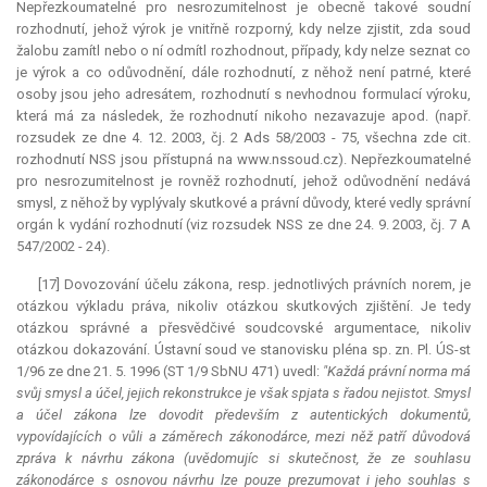
Nepřezkoumatelné pro nesrozumitelnost je obecně takové soudní
rozhodnutí, jehož výrok je vnitřně rozporný, kdy nelze zjistit, zda soud
žalobu zamítl nebo o ní odmítl rozhodnout, případy, kdy nelze seznat co
je výrok a co odůvodnění, dále rozhodnutí, z něhož není patrné, které
osoby jsou jeho adresátem, rozhodnutí s nevhodnou formulací výroku,
která má za následek, že rozhodnutí nikoho nezavazuje apod. (např.
rozsudek ze dne 4. 12. 2003, čj. 2 Ads 58/2003 - 75, všechna zde cit.
rozhodnutí NSS jsou přístupná na www.nssoud.cz). Nepřezkoumatelné
pro nesrozumitelnost je rovněž rozhodnutí, jehož odůvodnění nedává
smysl, z něhož by vyplývaly skutkové a právní důvody, které vedly správní
orgán k vydání rozhodnutí (viz rozsudek NSS ze dne 24. 9. 2003, čj. 7 A
547/2002 - 24).
[17] Dovozování účelu zákona, resp. jednotlivých právních norem, je
otázkou výkladu práva, nikoliv otázkou skutkových zjištění. Je tedy
otázkou správné a přesvědčivé soudcovské argumentace, nikoliv
otázkou dokazování. Ústavní soud ve stanovisku pléna sp. zn. Pl. ÚS-st
1/96 ze dne 21. 5. 1996 (ST 1/9 SbNU 471) uvedl:
"Každá právní norma má
svůj smysl a účel, jejich rekonstrukce je však spjata s řadou nejistot. Smysl
a účel zákona lze dovodit především z autentických dokumentů,
vypovídajících o vůli a záměrech zákonodárce, mezi něž patří důvodová
zpráva k návrhu zákona (uvědomujíc si skutečnost, že ze souhlasu
zákonodárce s osnovou návrhu lze pouze prezumovat i jeho souhlas s