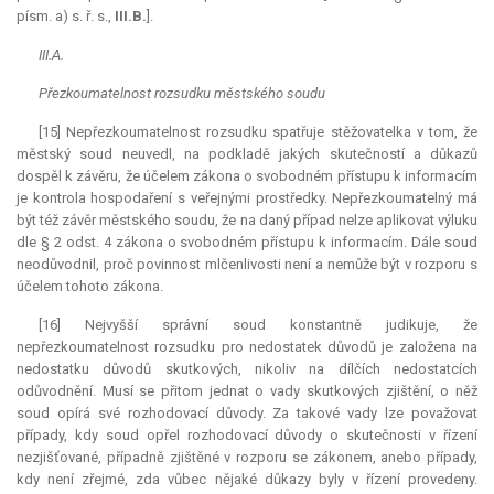
písm. a) s. ř. s.,
III.B.
].
III.A.
Přezkoumatelnost rozsudku městského soudu
[15] Nepřezkoumatelnost rozsudku spatřuje stěžovatelka v tom, že
městský soud neuvedl, na podkladě jakých skutečností a důkazů
dospěl k závěru, že účelem zákona o svobodném přístupu k informacím
je kontrola hospodaření s veřejnými prostředky. Nepřezkoumatelný má
být též závěr městského soudu, že na daný případ nelze aplikovat výluku
dle § 2 odst. 4 zákona o svobodném přístupu k informacím. Dále soud
neodůvodnil, proč povinnost mlčenlivosti není a nemůže být v rozporu s
účelem tohoto zákona.
[16] Nejvyšší správní soud konstantně judikuje, že
nepřezkoumatelnost rozsudku pro nedostatek důvodů je založena na
nedostatku důvodů skutkových, nikoliv na dílčích nedostatcích
odůvodnění. Musí se přitom jednat o vady skutkových zjištění, o něž
soud opírá své rozhodovací důvody. Za takové vady lze považovat
případy, kdy soud opřel rozhodovací důvody o skutečnosti v řízení
nezjišťované, případně zjištěné v rozporu se zákonem, anebo případy,
kdy není zřejmé, zda vůbec nějaké důkazy byly v řízení provedeny.