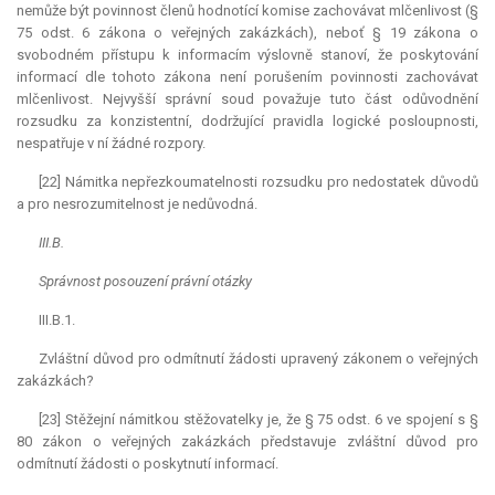
nemůže být povinnost členů hodnotící komise zachovávat mlčenlivost (§
75 odst. 6 zákona o veřejných zakázkách), neboť § 19 zákona o
svobodném přístupu k informacím výslovně stanoví, že poskytování
informací dle tohoto zákona není porušením povinnosti zachovávat
mlčenlivost. Nejvyšší správní soud považuje tuto část odůvodnění
rozsudku za konzistentní, dodržující pravidla logické posloupnosti,
nespatřuje v ní žádné rozpory.
[22] Námitka nepřezkoumatelnosti rozsudku pro nedostatek důvodů
a pro nesrozumitelnost je nedůvodná.
III.B.
Správnost posouzení právní otázky
III.B.1.
Zvláštní důvod pro odmítnutí žádosti upravený zákonem o veřejných
zakázkách?
[23] Stěžejní námitkou stěžovatelky je, že § 75 odst. 6 ve spojení s §
80 zákon o veřejných zakázkách představuje zvláštní důvod pro
odmítnutí žádosti o poskytnutí informací.