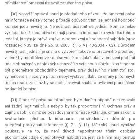
přiměřeností omezení ústavně zaručeného práva.
[30] Nejvyšší správní soud je předně toho názoru, že omezení práva
na informace nelze v tomto případě odůvodnit tím, že jednání hodnotící
komise jsou neveřejná. Nemožnost účastnit se jednání komise nelze
vykládat tak, že jednotlivci nemají právo na informace o výsledku tohoto
jednání, kterým je právě zpráva o posouzení a hodnocení nabídek (srov.
rozsudek NSS ze dne 25. 8. 2005, čj. 6 As 40/2004 - 62). Důvodem
neveřejnosti jednání je snaha o vytvoření takového pracovního prostředí,
v němž by mohli členové komise volně bez jakéhokoliv omezení probírat
údaje obsažené v nabídkách uchazečů o veřejnou zakázku, které mohou
být předmětem obchodního tajemství, práv duševního vlastnictví atd.,
vyměňovat si názory a přitom nebýt vystaveni tlaku ze strany přítomných
třetích osob, za nímž by se mohla skrývat snaha o ovlivnění práce členů
hodnotící komise.
[31] Omezení práva na informace by v daném případě nesledovalo
ani žádný legitimní cíl, a nebylo by tak proporcionální. Ochrana práv a
zájmů osob, k nimž se požadovaná informace vztahuje, chrání zákon o
svobodném přístupu k informacím prostřednictvím důvodů pro
odepření poskytnutí informace (§ 7 - § 11). Městský soud výstižně
poukazuje na to, že není důvod neposkytnout třetím osobám
ekonomické údaje o jednotlivých nabídkách, jestliže k nim mají přístup