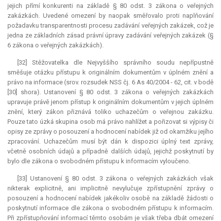
jejich přímí konkurenti na základě § 80 odst. 3 zákona o veřejných
zakázkách. Uvedené omezení by naopak směřovalo proti naplňování
požadavku transparentnosti procesu zadávání veřejných zakázek, což je
jedna ze základních zásad právní úpravy zadávání veřejných zakázek (§
6 zákona o veřejných zakázkách).
[32] Stěžovatelka dle Nejvyššího správního soudu nepřípustně
směšuje otázku přístupu k originálním dokumentům v úplném znění a
právo na informace (srov. rozsudek NSS čj. 6 As 40/2004 - 62, cit. v bodě
[30] shora). Ustanovení § 80 odst. 3 zákona o veřejných zakázkách
upravuje právě jenom přístup k originálním dokumentům v jejich úplném
znění, který zákon přiznává toliko uchazečům o veřejnou zakázku.
Pouze tato úzká skupina osob má právo nahlížet a pořizovat si výpisy či
opisy ze zprávy o posouzení a hodnocení nabídek již od okamžiku jejího
zpracování. Uchazečům musí být dán k dispozici úplný text zprávy,
včetně osobních údajů a případně dalších údajů, jejichž poskytnutí by
bylo dle zákona o svobodném přístupu k informacím vyloučeno.
[33] Ustanovení § 80 odst. 3 zákona o veřejných zakázkách však
nikterak explicitně, ani implicitně nevylučuje zpřístupnění zprávy o
posouzení a hodnocení nabídek jakékoliv osobě na základě žádosti o
poskytnutí informace dle zákona o svobodném přístupu k informacím.
Při zpřístupňování informací těmto osobám je však třeba dbát omezení