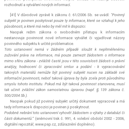
rozhodnutí a vytváření nových informací.
[41] V důvodové zprávě k zákonu č. 61/2006 Sb. se uvádí:
"Povinný
subjekt je povinen poskytovat pouze ty informace, které se vztahují k jeho
působnosti, a které má nebo by měl mít k dispozici.
Naopak režim zákona o svobodném přístupu k informacím
nestanovuje povinnost nové informace vytvářet či vyjadřovat názory
povinného subjektu k určité problematice.
Toto ustanovení nemá v žádném případě sloužit k nepřiměřenému
zužování práva na informace, má pouze zamezit žádostem o informace
mimo sféru zákona - zvláště časté jsou v této souvislosti žádosti o právní
analýzy, hodnocení či zpracování smluv a podání - k vypracovávání
takových materiálů nemůže být povinný subjekt nucen na základě své
informační povinnosti, neboť taková úprava by byla zcela proti původnímu
smyslu tohoto institutu. Pokud má být taková povinnost stanovena, musí
tak učinit zvláštní zákon samostatnou úpravou (např. § 139 zákona č.
500/2004 Sb.).
Naopak pokud již povinný subjekt určitý dokument vypracoval a má
tedy informace k dispozici je povinen ji poskytnout.
Podobně nebrání toto ustanovení vyhovět žádostem o výtahy z databází či
části dokumentů.“
(sněmovní tisk č. 991, 4. volební období 2002 - 2006,
digitální repozitář, www.psp.cz, zdůraznění doplněno).