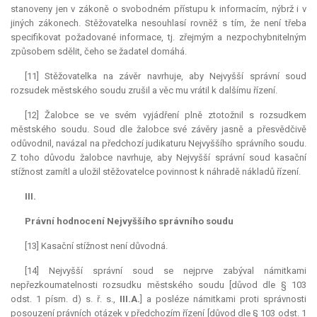
stanoveny jen v zákoně o svobodném přístupu k informacím, nýbrž i v
jiných zákonech. Stěžovatelka nesouhlasí rovněž s tím, že není třeba
specifikovat požadované informace, tj. zřejmým a nezpochybnitelným
způsobem sdělit, čeho se žadatel domáhá.
[11] Stěžovatelka na závěr navrhuje, aby Nejvyšší správní soud
rozsudek městského soudu zrušil a věc mu vrátil k dalšímu řízení.
[12] Žalobce se ve svém vyjádření plně ztotožnil s rozsudkem
městského soudu. Soud dle žalobce své závěry jasně a přesvědčivě
odůvodnil, navázal na předchozí judikaturu Nejvyššího správního soudu.
Z toho důvodu žalobce navrhuje, aby Nejvyšší správní soud kasační
stížnost zamítl a uložil stěžovatelce povinnost k náhradě nákladů řízení.
III.
Právní hodnocení Nejvyššího správního soudu
[13] Kasační stížnost není důvodná.
[14] Nejvyšší správní soud se nejprve zabýval námitkami
nepřezkoumatelnosti rozsudku městského soudu [důvod dle § 103
odst. 1 písm. d) s. ř. s.,
III.A.
] a posléze námitkami proti správnosti
posouzení právních otázek v předchozím řízení [důvod dle § 103 odst. 1