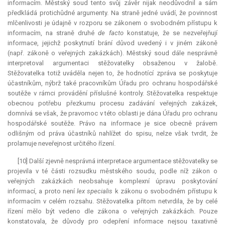
informacím. Městský soud tento svůj závěr nijak neodůvodnil a sám
předkládá protichůdné argumenty. Na straně jedné uvádí, že povinnost
mlčenlivosti je údajně v rozporu se zákonem o svobodném přístupu k
informacím, na straně druhé
de facto
konstatuje, že se nezveřejňují
informace, jejichž poskytnutí brání důvod uvedený i v jiném zákoně
(např. zákoně o veřejných zakázkách). Městský soud dále nesprávně
interpretoval argumentaci stěžovatelky obsaženou v žalobě.
Stěžovatelka totiž uváděla nejen to, že hodnotící zpráva se poskytuje
účastníkům, nýbrž také pracovníkům Úřadu pro ochranu hospodářské
soutěže v rámci provádění příslušné kontroly. Stěžovatelka respektuje
obecnou potřebu přezkumu procesu zadávání veřejných zakázek,
domnívá se však, že pravomoc v této oblasti je dána Úřadu pro ochranu
hospodářské soutěže. Právo na informace je sice obecně právem
odlišným od práva účastníků nahlížet do spisu, nelze však tvrdit, že
prolamuje neveřejnost určitého řízení.
[10] Další zjevně nesprávná
interpretace
argumentace stěžovatelky se
projevila v té části rozsudku městského soudu, podle níž zákon o
veřejných zakázkách neobsahuje komplexní úpravu poskytování
informací, a proto není
lex specialis
k zákonu o svobodném přístupu k
informacím v celém rozsahu. Stěžovatelka přitom netvrdila, že by celé
řízení mělo být vedeno dle zákona o veřejných zakázkách. Pouze
konstatovala, že důvody pro odepření informace nejsou taxativně