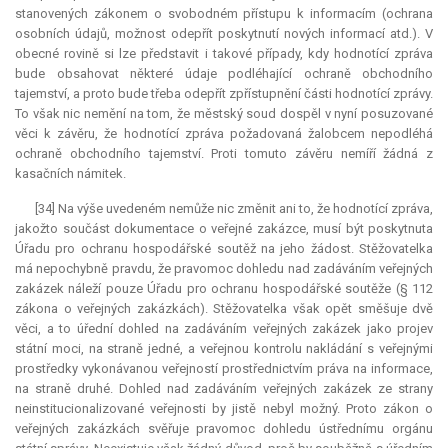
stanovených zákonem o svobodném přístupu k informacím (ochrana
osobních údajů, možnost odepřít poskytnutí nových informací atd.). V
obecné rovině si lze představit i takové případy, kdy hodnotící zpráva
bude obsahovat některé údaje podléhající ochraně obchodního
tajemství, a proto bude třeba odepřít zpřístupnění části hodnotící zprávy.
To však nic nemění na tom, že městský soud dospěl v nyní posuzované
věci k závěru, že hodnotící zpráva požadovaná žalobcem nepodléhá
ochraně obchodního tajemství. Proti tomuto závěru nemíří žádná z
kasačních námitek.
[34] Na výše uvedeném nemůže nic změnit ani to, že hodnotící zpráva,
jakožto součást dokumentace o veřejné zakázce, musí být poskytnuta
Úřadu pro ochranu hospodářské soutěž na jeho žádost. Stěžovatelka
má nepochybně pravdu, že pravomoc dohledu nad zadáváním veřejných
zakázek náleží pouze Úřadu pro ochranu hospodářské soutěže (§ 112
zákona o veřejných zakázkách). Stěžovatelka však opět směšuje dvě
věci, a to úřední dohled na zadáváním veřejných zakázek jako projev
státní moci, na straně jedné, a veřejnou kontrolu nakládání s veřejnými
prostředky vykonávanou veřejností prostřednictvím práva na informace,
na straně druhé. Dohled nad zadáváním veřejných zakázek ze strany
neinstitucionalizované veřejnosti by jistě nebyl možný. Proto zákon o
veřejných zakázkách svěřuje pravomoc dohledu ústřednímu orgánu