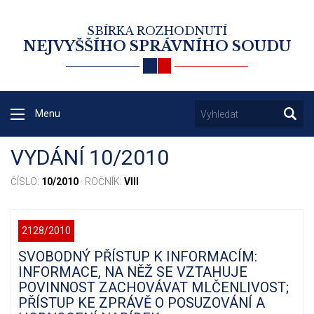
SBÍRKA ROZHODNUTÍ
NEJVYŠŠÍHO SPRÁVNÍHO SOUDU
Menu
VYDÁNÍ 10/2010
ČÍSLO:
10/2010
· ROČNÍK:
VIII
2128/2010
SVOBODNÝ PŘÍSTUP K INFORMACÍM:
INFORMACE, NA NĚŽ SE VZTAHUJE
POVINNOST ZACHOVÁVAT MLČENLIVOST;
PŘÍSTUP KE ZPRÁVĚ O POSUZOVÁNÍ A