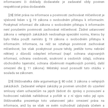
informacemi či doklady dodavatele je zadavatel vždy povinen
respektovat práva dodavatele.
[28] Střet práva na informace a povinnosti zachovávat mlčenlivost je
výslovně řešen v § 19 zákona o svobodném přístupu k informacím.
Poskytnutí informací dle zákona o svobodném přístupu k informacím
není porušením povinnosti zachovávat mlčenlivost. Žádné ustanovení
zákona o veřejných zakázkách neobsahuje speciální normu, kterou by
bylo třeba použít namísto § 19 zákona o svobodném přístupu k
informacím. Informace, na něž se vztahuje povinnost zachovávat
mlčenlivost, lze však poskytnout pouze tehdy, jestliže tomu nebrání
některý z důvodů odepření informací (např. ochrana utajovaných
informací, ochrana osobnosti, soukromí a osobních údajů, ochrana
obchodního tajemství, ochrana důvěrnosti majetkových poměrů, další
omezení dle § 11 zákona). Městský soud posoudil tuto otázku v
souladu se zákonem.
[29] Stěžovatelka dále argumentuje § 80 odst. 3 zákona o veřejných
zakázkách. Zadavatel veřejné zakázky je povinen umožnit do uzavření
smlouvy všem uchazečům na jejich žádost do zprávy o posouzení a
hodnocení nabídek nahlédnout a pořídit si z ní výpis nebo její opis.
Stěžovatelka prezentuje toto ustanovení jako omezení práva na
informace, aniž by se však ve svém rozhodnutí zabývala účelem a