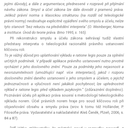
jejími důvody), a dále z argumentace, přednesené v rozpravě při přijímání
návrhu zákona. Smysl a účel zákona lze dále dovodit z pramenů práva.
Jelikož právní norma s klasickou strukturou (na rozdíl od teleologické
právní normy) neobsahuje explicitně vyjádření svého smyslu a účelu, nelze
tyto stanovit "bez rekurzu na předvědění interpreta" (O. Weinberger, Norma
a instituce. Úvod do teorie práva. Brno 1995, s. 165).
Při rekonstrukci smyslu a účelu zákona sehrávají tudíž vlastní
představy interpreta o teleologické racionalitě právního ustanovení
klíčovou roli.
To je vážný důvod pro uplatňování výkladu e ratione legis pouze za splnění
určitých podmínek. V případě aplikace právního ustanovení nutno prvotně
vycházet z jeho doslovného znění. Pouze za podmínky jeho nejasnosti a
nesrozumitelnosti (umožňující např. více interpretací), jakož i rozporu
doslovného znění daného ustanovení s jeho smyslem a účelem, o jejichž
jednoznačnosti a výlučnosti není jakákoli pochybnost, lze upřednostnit
výklad e ratione legis před výkladem jazykovým.“
(zdůraznění doplněno).
Poznávání účelu při aplikaci práva souvisí s metodologií teleologického
výkladu norem. Účel právních norem hraje pro soud klíčovou roli při
objasňování obsahu a smyslu práva (srov. k tomu též Holländer, P.
Filosofie práva. Vydavatelství a nakladatelství Aleš Čeněk, Plzeň, 2006, s.
84 a 87).