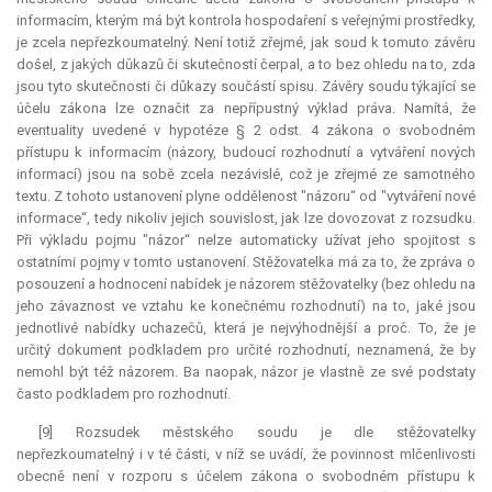
informacím, kterým má být kontrola hospodaření s veřejnými prostředky,
je zcela nepřezkoumatelný. Není totiž zřejmé, jak soud k tomuto závěru
došel, z jakých důkazů či skutečností čerpal, a to bez ohledu na to, zda
jsou tyto skutečnosti či důkazy součástí spisu. Závěry soudu týkající se
účelu zákona lze označit za nepřípustný výklad práva. Namítá, že
eventuality uvedené v hypotéze § 2 odst. 4 zákona o svobodném
přístupu k informacím (názory, budoucí rozhodnutí a vytváření nových
informací) jsou na sobě zcela nezávislé, což je zřejmé ze samotného
textu. Z tohoto ustanovení plyne oddělenost "názoru“ od "vytváření nové
informace“, tedy nikoliv jejich souvislost, jak lze dovozovat z rozsudku.
Při výkladu pojmu "názor“ nelze automaticky užívat jeho spojitost s
ostatními pojmy v tomto ustanovení. Stěžovatelka má za to, že zpráva o
posouzení a hodnocení nabídek je názorem stěžovatelky (bez ohledu na
jeho závaznost ve vztahu ke konečnému rozhodnutí) na to, jaké jsou
jednotlivé nabídky uchazečů, která je nejvýhodnější a proč. To, že je
určitý dokument podkladem pro určité rozhodnutí, neznamená, že by
nemohl být též názorem. Ba naopak, názor je vlastně ze své podstaty
často podkladem pro rozhodnutí.
[9] Rozsudek městského soudu je dle stěžovatelky
nepřezkoumatelný i v té části, v níž se uvádí, že povinnost mlčenlivosti
obecně není v rozporu s účelem zákona o svobodném přístupu k