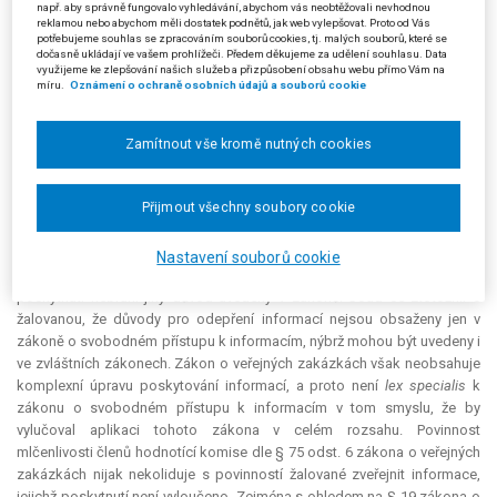
např. aby správně fungovalo vyhledávání, abychom vás neobtěžovali nevhodnou
písm. b) zákona o svobodném přístupu k informacím, rezignovala na
reklamou nebo abychom měli dostatek podnětů, jak web vylepšovat. Proto od Vás
celý text tohoto ustanovení, neboť předmětná výluka platí jen do doby,
potřebujeme souhlas se zpracováním souborů cookies, tj. malých souborů, které se
dočasně ukládají ve vašem prohlížeči. Předem děkujeme za udělení souhlasu. Data
než je vydáno rozhodnutí. O veřejné zakázce přitom bylo rozhodnuto
využijeme ke zlepšování našich služeb a přizpůsobení obsahu webu přímo Vám na
před podáním žádosti o poskytnutí informace. Nelze použít ani výluku
míru.
Oznámení o ochraně osobních údajů a souborů cookie
dle § 2 odst. 4 zákona o svobodném přístupu k informacím, neboť se
vztahuje jen na dotaz, jehož předmětem je informace, která má teprve
Zamítnout vše kromě nutných cookies
vzniknout, tj. v době dotazu ještě neexistuje.
[5] Městský soud dále uvedl, že důvodem pro odepření informací
není ta skutečnost, že se požadované informace běžně nezveřejňují.
Přijmout všechny soubory cookie
Stejně tak skutečnost, že zpráva hodnotící komise se poskytuje dle
zákona o veřejných zakázkách účastníkům, bez dalšího neznamená, že
Nastavení souborů cookie
ji nelze zpřístupnit i dalším osobám, jestliže o ni požádají a jejímu
poskytnutí nebrání jiný důvod uvedený v zákoně. Soud se ztotožnil s
žalovanou, že důvody pro odepření informací nejsou obsaženy jen v
zákoně o svobodném přístupu k informacím, nýbrž mohou být uvedeny i
ve zvláštních zákonech. Zákon o veřejných zakázkách však neobsahuje
komplexní úpravu poskytování informací, a proto není
lex specialis
k
zákonu o svobodném přístupu k informacím v tom smyslu, že by
vylučoval aplikaci tohoto zákona v celém rozsahu. Povinnost
mlčenlivosti členů hodnotící komise dle § 75 odst. 6 zákona o veřejných
zakázkách nijak nekoliduje s povinností žalované zveřejnit informace,
jejichž poskytnutí není vyloučeno. Zejména s ohledem na § 19 zákona o