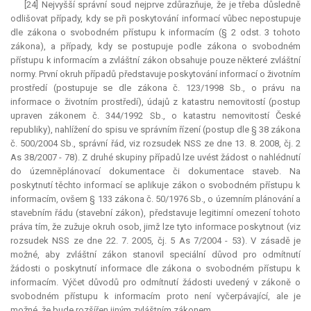
[24] Nejvyšší správní soud nejprve zdůrazňuje, že je třeba důsledně
odlišovat případy, kdy se při poskytování informací vůbec nepostupuje
dle zákona o svobodném přístupu k informacím (§ 2 odst. 3 tohoto
zákona), a případy, kdy se postupuje podle zákona o svobodném
přístupu k informacím a zvláštní zákon obsahuje pouze některé zvláštní
normy. První okruh případů představuje poskytování informací o životním
prostředí (postupuje se dle zákona č. 123/1998 Sb., o právu na
informace o životním prostředí), údajů z katastru nemovitostí (postup
upraven zákonem č. 344/1992 Sb., o katastru nemovitostí České
republiky), nahlížení do spisu ve správním řízení (postup dle § 38 zákona
č. 500/2004 Sb., správní řád, viz rozsudek NSS ze dne 13. 8. 2008, čj. 2
As 38/2007 - 78). Z druhé skupiny případů lze uvést žádost o nahlédnutí
do územněplánovací dokumentace či dokumentace staveb. Na
poskytnutí těchto informací se aplikuje zákon o svobodném přístupu k
informacím, ovšem § 133 zákona č. 50/1976 Sb., o územním plánování a
stavebním řádu (stavební zákon), představuje legitimní omezení tohoto
práva tím, že zužuje okruh osob, jimž lze tyto informace poskytnout (viz
rozsudek NSS ze dne 22. 7. 2005, čj. 5 As 7/2004 - 53). V zásadě je
možné, aby zvláštní zákon stanovil speciální důvod pro odmítnutí
žádosti o poskytnutí informace dle zákona o svobodném přístupu k
informacím. Výčet důvodů pro odmítnutí žádosti uvedený v zákoně o
svobodném přístupu k informacím proto není vyčerpávající, ale je
možné, že bude rozšířen jiným zvláštním zákonem.