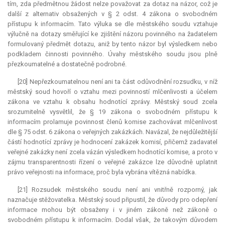
tím, zda předmětnou žádost nelze považovat za dotaz na názor, což je
další z alternativ obsažených v § 2 odst. 4 zákona o svobodném
přístupu k informacím. Tato výluka se dle městského soudu vztahuje
výlučně na dotazy směřující ke zjištění názoru povinného na žadatelem
formulovaný předmět dotazu, aniž by tento názor byl výsledkem nebo
podkladem činnosti povinného. Úvahy městského soudu jsou plně
přezkoumatelné a dostatečně podrobné.
[20] Nepřezkoumatelnou není ani ta část odůvodnění rozsudku, v níž
městský soud hovoří o vztahu mezi povinností mlčenlivosti a účelem
zákona ve vztahu k obsahu hodnotící zprávy. Městský soud zcela
srozumitelně vysvětlil, že § 19 zákona o svobodném přístupu k
informacím prolamuje povinnost členů komise zachovávat mlčenlivost
dle § 75 odst. 6 zákona o veřejných zakázkách. Navázal, že nejdůležitější
částí hodnotící zprávy je hodnocení zakázek komisí, přičemž zadavatel
veřejné zakázky není zcela vázán výsledkem hodnotící komise, a proto v
zájmu transparentnosti řízení o veřejné zakázce lze důvodně uplatnit
právo veřejnosti na informace, proč byla vybrána vítězná nabídka.
[21] Rozsudek městského soudu není ani vnitřně rozporný, jak
naznačuje stěžovatelka. Městský soud připustil, že důvody pro odepření
informace mohou být obsaženy i v jiném zákoně než zákoně o
svobodném přístupu k informacím. Dodal však, že takovým důvodem