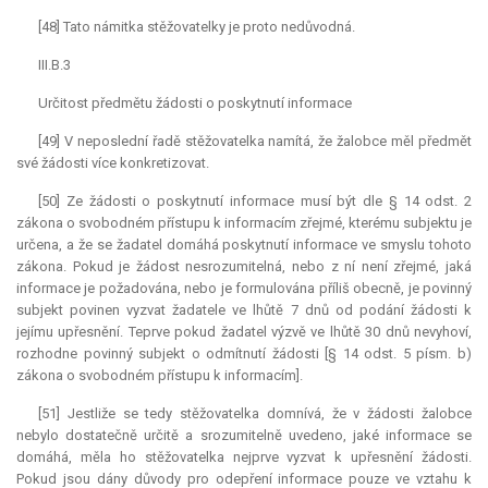
[48] Tato námitka stěžovatelky je proto nedůvodná.
III.B.3
Určitost předmětu žádosti o poskytnutí informace
[49] V neposlední řadě stěžovatelka namítá, že žalobce měl předmět
své žádosti více konkretizovat.
[50] Ze žádosti o poskytnutí informace musí být dle § 14 odst. 2
zákona o svobodném přístupu k informacím zřejmé, kterému subjektu je
určena, a že se žadatel domáhá poskytnutí informace ve smyslu tohoto
zákona. Pokud je žádost nesrozumitelná, nebo z ní není zřejmé, jaká
informace je požadována, nebo je formulována příliš obecně, je povinný
subjekt povinen vyzvat žadatele ve lhůtě 7 dnů od podání žádosti k
jejímu upřesnění. Teprve pokud žadatel výzvě ve lhůtě 30 dnů nevyhoví,
rozhodne povinný subjekt o odmítnutí žádosti [§ 14 odst. 5 písm. b)
zákona o svobodném přístupu k informacím].
[51] Jestliže se tedy stěžovatelka domnívá, že v žádosti žalobce
nebylo dostatečně určitě a srozumitelně uvedeno, jaké informace se
domáhá, měla ho stěžovatelka nejprve vyzvat k upřesnění žádosti.
Pokud jsou dány důvody pro odepření informace pouze ve vztahu k