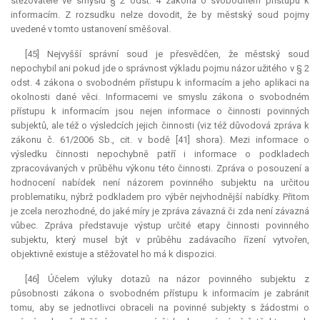
stěžovatele ve smyslu § 2 odst. 4 zákona o svobodném přístupu k
informacím. Z rozsudku nelze dovodit, že by městský soud pojmy
uvedené v tomto ustanovení směšoval.
[45] Nejvyšší správní soud je přesvědčen, že městský soud
nepochybil ani pokud jde o správnost výkladu pojmu názor užitého v § 2
odst. 4 zákona o svobodném přístupu k informacím a jeho aplikaci na
okolnosti dané věci. Informacemi ve smyslu zákona o svobodném
přístupu k informacím jsou nejen informace o činnosti povinných
subjektů, ale též o výsledcích jejich činnosti (viz též důvodová zpráva k
zákonu č. 61/2006 Sb., cit. v bodě [41] shora). Mezi informace o
výsledku činnosti nepochybně patří i informace o podkladech
zpracovávaných v průběhu výkonu této činnosti. Zpráva o posouzení a
hodnocení nabídek není názorem povinného subjektu na určitou
problematiku, nýbrž podkladem pro výběr nejvhodnější nabídky. Přitom
je zcela nerozhodné, do jaké míry je zpráva závazná či zda není závazná
vůbec. Zpráva představuje výstup určité etapy činnosti povinného
subjektu, který musel být v průběhu zadávacího řízení vytvořen,
objektivně existuje a stěžovatel ho má k dispozici.
[46] Účelem výluky dotazů na názor povinného subjektu z
působnosti zákona o svobodném přístupu k informacím je zabránit
tomu, aby se jednotlivci obraceli na povinné subjekty s žádostmi o