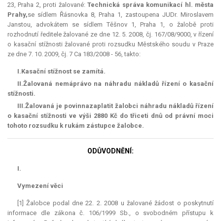
23, Praha 2, proti žalované:
Technická správa komunikací hl. města
Prahy,
se sídlem Řásnovka 8, Praha 1, zastoupena JUDr. Miroslavem
Janstou, advokátem se sídlem Těšnov 1, Praha 1, o žalobě proti
rozhodnutí ředitele žalované ze dne 12. 5. 2008, čj. 167/08/9000, v řízení
o kasační stížnosti žalované proti rozsudku Městského soudu v Praze
ze dne 7. 10. 2009, čj. 7 Ca 183/2008 - 56, takto:
I.
Kasační stížnost
se zamítá.
II.
Žalovaná
nemá
právo na náhradu nákladů řízení o kasační
stížnosti.
III.
Žalovaná
je povinna
zaplatit žalobci náhradu nákladů řízení
o kasační stížnosti ve výši 2880 Kč do třiceti dnů od právní moci
tohoto rozsudku k rukám zástupce žalobce.
ODŮVODNĚNÍ:
I.
Vymezení věci
[1] Žalobce podal dne 22. 2. 2008 u žalované žádost o poskytnutí
informace dle zákona č. 106/1999 Sb., o svobodném přístupu k