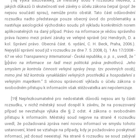
[18] Výtka stěžovatelky, že městský soud v rozsudku neuvedl, z
jakých důkazů či skutečností své závěry o účelu zákona čerpal (popř. že
nejsou součástí spisu), nemůže proto obstát. Tato část odůvodnění
rozsudku nadto představuje pouze obecný úvod do problematiky a
nastiňuje axiologické východisko soudu při výkladu konkrétních norem
aplikovatelných na daný případ. Právo na informace je vědou správního
práva řazeno mezi právní záruky ve veřejné správě (viz Hendrych, D. a
kol. Správní právo. Obecná část. 6. vydání, C. H. Beck, Praha, 2006.).
Nejvyšší správní soud již v rozsudku ze dne 7. 5. 2008, čj. 1 As 17/2008 -
67 ve věci
Transparency International - Česká republika, o. p. s.
, uvedl, že
"
[p]
rávo na informace se řadí mezi politická práva jednotlivců. Jeho
smyslem je kontrola činnosti veřejné správy (resp. tzv. povinných osob),
mimo jiné též kontrola vynakládání veřejných prostředků a hospodaření s
veřejným majetkem.“
S věcnou správností výkladu o účelu zákona o
svobodném přístupu k informacím však stěžovatelka ani nepolemizuje.
[19] Nepřezkoumatelné pro nedostatek důvodů nejsou ani ty části
rozsudku, v nichž městský soud dospěl k závěru, že na posuzovaný
případ se nevztahuje výluka dle § 2 odst. 4 zákona o svobodném
přístupu k informacím. Městský soud nejprve na straně 4 rozsudku
uvedl, že požadovaná zpráva není novou informací ve smyslu tohoto
ustanovení, které se vztahuje na případy, kdy je požadováno poskytnutí
informací, jež dosud neexistují. Na straně 6 rozsudku se soud zabýval