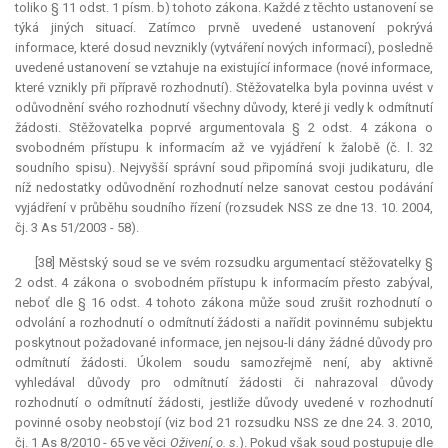
toliko § 11 odst. 1 písm. b) tohoto zákona. Každé z těchto ustanovení se
týká jiných situací. Zatímco prvně uvedené ustanovení pokrývá
informace, které dosud nevznikly (vytváření nových informací), posledně
uvedené ustanovení se vztahuje na existující informace (nové informace,
které vznikly při přípravě rozhodnutí). Stěžovatelka byla povinna uvést v
odůvodnění svého rozhodnutí všechny důvody, které ji vedly k odmítnutí
žádosti. Stěžovatelka poprvé argumentovala § 2 odst. 4 zákona o
svobodném přístupu k informacím až ve vyjádření k žalobě (č. l. 32
soudního spisu). Nejvyšší správní soud připomíná svoji judikaturu, dle
níž nedostatky odůvodnění rozhodnutí nelze sanovat cestou podávání
vyjádření v průběhu soudního řízení (rozsudek NSS ze dne 13. 10. 2004,
čj. 3 As 51/2003 - 58).
[38] Městský soud se ve svém rozsudku argumentací stěžovatelky §
2 odst. 4 zákona o svobodném přístupu k informacím přesto zabýval,
neboť dle § 16 odst. 4 tohoto zákona může soud zrušit rozhodnutí o
odvolání a rozhodnutí o odmítnutí žádosti a nařídit povinnému subjektu
poskytnout požadované informace, jen nejsou-li dány žádné důvody pro
odmítnutí žádosti. Úkolem soudu samozřejmě není, aby aktivně
vyhledával důvody pro odmítnutí žádosti či nahrazoval důvody
rozhodnutí o odmítnutí žádosti, jestliže důvody uvedené v rozhodnutí
povinné osoby neobstojí (viz bod 21 rozsudku NSS ze dne 24. 3. 2010,
čj. 1 As 8/2010 - 65 ve věci
Oživení, o. s.
). Pokud však soud postupuje dle