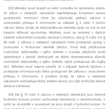
[25] Městský soud dospěl ve svém rozsudku ke správnému závěru,
že zákon o veřejných zakázkách nepředstavuje komplexní úpravu
poskytování informací, která by vylučovala aplikaci zákona o
svobodném přístupu k informacím na základě § 2 odst. 3 tohoto
zákona. Nutno dodat, že stěžovatelka ani netvrdila opak, na což ve své
kasační stížnosti upozorňuje. Městský soud se nicméně v dalších
částech odůvodnění rozsudku vyrovnal s otázkou, zda § 75 odst. 6 či §
80 odst. 3 zákona o veřejných zakázkách brání poskytnutí zprávy o
posouzení a hodnocení nabídek žalobci. Soud tedy přezkoumal
rozhodnutí stěžovatelky i jejího ředitele v rozsahu žalobních bodů
uplatněných v žalobě. Nedopustil se žádné dezinterpretace důvodů
rozhodnutí stěžovatelky a jejího ředitele, nýbrž postupoval dle logiky
věci. Městský soud nejprve uzavřel, že v případě žádosti žalobce o
poskytnutí informace bylo třeba postupovat dle zákona o svobodném
přístupu k informacím, a posléze dodal, že zákon o veřejných
zakázkách neobsahuje žádný zvláštní důvod, pro nějž mohla být žádost
žalobce odmítnuta.
[26] Dle § 75 odst. 6 zákona o veřejných zakázkách jsou členové
hodnotící komise povinni zachovávat mlčenlivost o skutečnostech, o
nichž se dozvěděli v souvislosti se svou účastí v hodnotící komisi. To