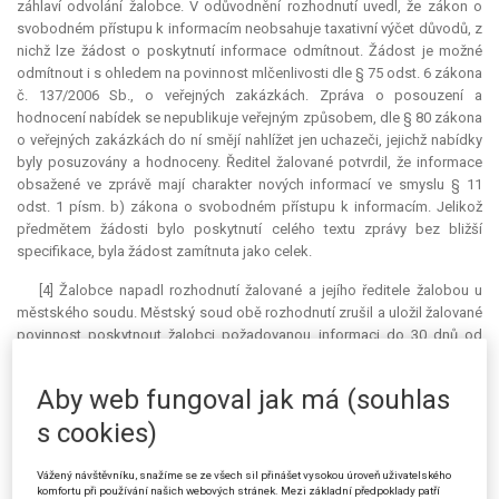
záhlaví odvolání žalobce. V odůvodnění rozhodnutí uvedl, že zákon o
svobodném přístupu k informacím neobsahuje
taxativní
výčet důvodů, z
nichž lze žádost o poskytnutí informace odmítnout. Žádost je možné
odmítnout i s ohledem na povinnost mlčenlivosti dle § 75 odst. 6 zákona
č. 137/2006 Sb., o veřejných zakázkách. Zpráva o posouzení a
hodnocení nabídek se nepublikuje veřejným způsobem, dle § 80 zákona
o veřejných zakázkách do ní smějí nahlížet jen uchazeči, jejichž nabídky
byly posuzovány a hodnoceny. Ředitel žalované potvrdil, že informace
obsažené ve zprávě mají charakter nových informací ve smyslu § 11
odst. 1 písm. b) zákona o svobodném přístupu k informacím. Jelikož
předmětem žádosti bylo poskytnutí celého textu zprávy bez bližší
specifikace, byla žádost zamítnuta jako celek.
[4] Žalobce napadl rozhodnutí žalované a jejího ředitele žalobou u
městského soudu. Městský soud obě rozhodnutí zrušil a uložil žalované
povinnost poskytnout žalobci požadovanou informaci do 30 dnů od
právní moci rozsudku. V odůvodnění rozsudku uvedl, že obě rozhodnutí
jsou přezkoumatelná, neboť z nich plyne, jaké úvahy vedly žalovanou k
Aby web fungoval jak má (souhlas
odmítnutí žádosti o poskytnutí informace. Žalovaná je dle městského
soudu povinnou osobou ve smyslu zákona o svobodném přístupu k
s cookies)
informacím a požadované informace se vztahovaly k její působnosti,
neboť výběr zhotovitele v rámci řízení o veřejné zakázce byl zcela v
Vážený návštěvníku, snažíme se ze všech sil přinášet vysokou úroveň uživatelského
rozsahu její činnosti. Jestliže žalovaná aplikovala výluku dle § 11 odst. 1
komfortu při používání našich webových stránek. Mezi základní předpoklady patří