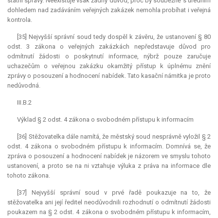
státní správy. Neexistuje však žádný důvod, proč by souběžně s úředním
dohledem nad zadáváním veřejných zakázek nemohla probíhat i veřejná
kontrola.
[35] Nejvyšší správní soud tedy dospěl k závěru, že ustanovení § 80
odst. 3 zákona o veřejných zakázkách nepředstavuje důvod pro
odmítnutí žádosti o poskytnutí informace, nýbrž pouze zaručuje
uchazečům o veřejnou zakázku okamžitý přístup k úplnému znění
zprávy o posouzení a hodnocení nabídek. Tato kasační námitka je proto
nedůvodná.
III.B.2
Výklad § 2 odst. 4 zákona o svobodném přístupu k informacím
[36] Stěžovatelka dále namítá, že městský soud nesprávně vyložil § 2
odst. 4 zákona o svobodném přístupu k informacím. Domnívá se, že
zpráva o posouzení a hodnocení nabídek je názorem ve smyslu tohoto
ustanovení, a proto se na ni vztahuje výluka z práva na informace dle
tohoto zákona.
[37] Nejvyšší správní soud v prvé řadě poukazuje na to, že
stěžovatelka ani její ředitel neodůvodnili rozhodnutí o odmítnutí žádosti
poukazem na § 2 odst. 4 zákona o svobodném přístupu k informacím,