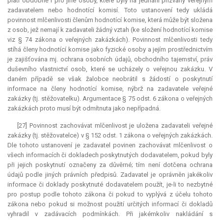
platí obdobně i pro jiné osoby, které byly na jednání přizvány veřejným
zadavatelem nebo hodnotící komisí. Toto ustanovení tedy ukládá
povinnost mlčenlivosti členům hodnotící komise, která může být složena
z osob, jež nemají k zadavateli žádný vztah (ke složení hodnotící komise
viz § 74 zákona o veřejných zakázkách). Povinnost mlčenlivosti tedy
stíhá členy hodnotící komise jako fyzické osoby a jejím prostřednictvím
je zajišťována mj. ochrana osobních údajů, obchodního tajemství, práv
duševního vlastnictví osob, které se ucházely o veřejnou zakázku. V
daném případě se však žalobce neobrátil s žádostí o poskytnutí
informace na členy hodnotící komise, nýbrž na zadavatele veřejné
zakázky (tj. stěžovatelku). Argumentace § 75 odst. 6 zákona o veřejných
zakázkách proto musí být odmítnuta jako nepřípadná.
[27] Povinnost zachovávat mlčenlivost je uložena zadavateli veřejné
zakázky (tj. stěžovatelce) v § 152 odst. 1 zákona o veřejných zakázkách.
Dle tohoto ustanovení je zadavatel povinen zachovávat mlčenlivost o
všech informacích či dokladech poskytnutých dodavatelem, pokud byly
při jejich poskytnutí označeny za důvěrné; tím není dotčena ochrana
údajů podle jiných právních předpisů. Zadavatel je oprávněn jakékoliv
informace či doklady poskytnuté dodavatelem použít, je-li to nezbytné
pro postup podle tohoto zákona či pokud to vyplývá z účelu tohoto
zákona nebo pokud si možnost použití určitých informací či dokladů
vyhradil v zadávacích podmínkách. Při jakémkoliv nakládání s