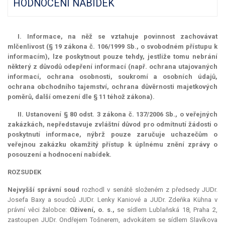
HODNOCENÍ NABÍDEK
I. Informace, na něž se vztahuje povinnost zachovávat
mlčenlivost (§ 19 zákona č. 106/1999 Sb., o svobodném přístupu k
informacím), lze poskytnout pouze tehdy, jestliže tomu nebrání
některý z důvodů odepření informací (např. ochrana utajovaných
informací, ochrana osobnosti, soukromí a osobních údajů,
ochrana obchodního tajemství, ochrana důvěrnosti majetkových
poměrů, další omezení dle § 11 téhož zákona).
II. Ustanovení § 80 odst. 3 zákona č. 137/2006 Sb., o veřejných
zakázkách, nepředstavuje zvláštní důvod pro odmítnutí žádosti o
poskytnutí informace, nýbrž pouze zaručuje uchazečům o
veřejnou zakázku okamžitý přístup k úplnému znění zprávy o
posouzení a hodnocení nabídek.
ROZSUDEK
Nejvyšší správní soud
rozhodl v senátě složeném z předsedy JUDr.
Josefa Baxy a soudců JUDr. Lenky Kaniové a JUDr. Zdeňka Kühna v
právní věci žalobce:
Oživení, o. s.,
se sídlem Lublaňská 18, Praha 2,
zastoupen JUDr. Ondřejem Tošnerem, advokátem se sídlem Slavíkova