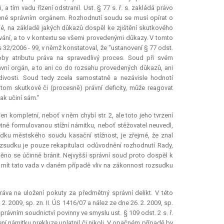
a tím vadu řízení odstranil. Ust. § 77 s. ř. s. zakládá právo
ené správním orgánem. Rozhodnutí soudu se musí opírat o
elné, na základě jakých důkazů dospěl ke zjištění skutkového
ování, a to v kontextu se všemi provedenými důkazy. V tomto
As 32/2006 - 99, v němž konstatoval, že "ustanovení § 77 odst.
oby atributu práva na spravedlivý proces. Soud při svém
vní orgán, a to ani co do rozsahu provedených důkazů, ani
divosti. Soud tedy zcela samostatně a nezávisle hodnotí
itom skutkové či (procesně) právní deficity, může reagovat
ak učiní sám."
n kompletní, neboť v něm chybí str. 2, ale toto jeho tvrzení
ně formulovanou stížní námitku, neboť stěžovatel neuvedl,
dku městského soudu kasační stížnost, je zřejmé, že znal
ozsudku je pouze rekapitulaci odůvodnění rozhodnutí Rady,
ěno se účinně bránit. Nejvyšší správní soud proto dospěl k
y mít tato vada v daném případě vliv na zákonnost rozsudku
áva na uložení pokuty za předmětný správní delikt. V této
. 2009, sp. zn. II. ÚS 1416/07 a nález ze dne 26. 2. 2009, sp.
právním soudnictví povinny ve smyslu ust. § 109 odst. 2 s. ř.
zení námitku
prekluze
uplatnil či nikoli. V opačném případě by