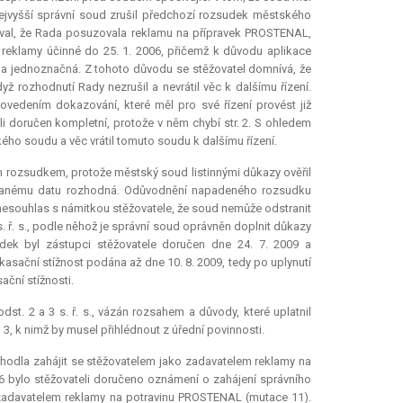
Nejvyšší správní soud zrušil předchozí rozsudek městského
val, že Rada posuzovala reklamu na přípravek PROSTENAL,
 reklamy účinné do 25. 1. 2006, přičemž k důvodu aplikace
yla jednoznačná. Z tohoto důvodu se stěžovatel domnívá, že
 rozhodnutí Rady nezrušil a nevrátil věc k dalšímu řízení.
vedením dokazování, které měl pro své řízení provést již
li doručen kompletní, protože v něm chybí str. 2. S ohledem
ého soudu a věc vrátil tomuto soudu k dalšímu řízení.
ým rozsudkem, protože městský soud listinnými důkazy ověřil
k danému datu rozhodná. Odůvodnění napadeného rozsudku
nesouhlas s námitkou stěžovatele, že soud nemůže odstranit
 ř. s., podle něhož je správní soud oprávněn doplnit důkazy
ek byl zástupci stěžovatele doručen dne 24. 7. 2009 a
kasační stížnost podána až dne 10. 8. 2009, tedy po uplynutí
ační stížnosti.
t. 2 a 3 s. ř. s., vázán rozsahem a důvody, které uplatnil
3, k nimž by musel přihlédnout z úřední povinnosti.
zhodla zahájit se stěžovatelem jako zadavatelem reklamy na
6 bylo stěžovateli doručeno oznámení o zahájení správního
e zadavatelem reklamy na potravinu PROSTENAL (mutace 11).