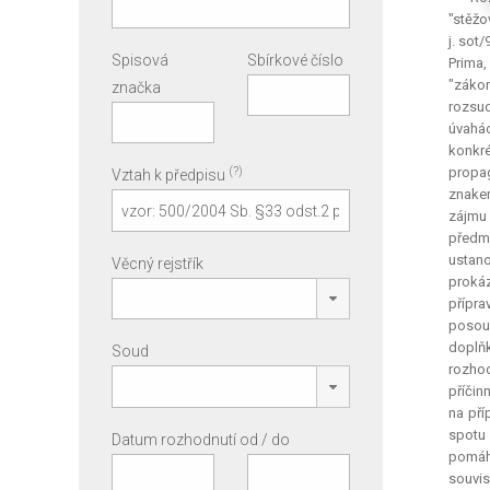
"stěžo
j. sot
Spisová
Sbírkové číslo
Prima
,
"zákon
značka
rozsud
úvahác
konkré
(?)
propag
Vztah k předpisu
znakem
zájmu 
předmě
ustano
Věcný rejstřík
proká
přípra
posouz
doplňk
Soud
rozhod
příčin
na pří
spotu
Datum rozhodnutí od / do
pomáhá
souvis