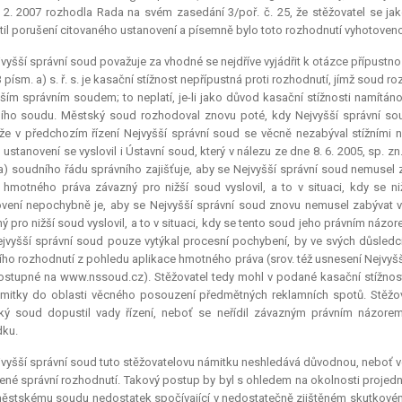
 2. 2007 rozhodla Rada na svém zasedání 3/poř. č. 25, že stěžovatel se j
il porušení citovaného ustanovení a písemně bylo toto rozhodnutí vyhotoveno 
vyšší správní soud považuje za vhodné se nejdříve vyjádřit k otázce přípustno
3 písm. a) s. ř. s. je kasační stížnost nepřípustná proti rozhodnutí, jímž soud
ším správním soudem; to neplatí, je-li jako důvod kasační stížnosti namítá
ího soudu. Městský soud rozhodoval znovu poté, kdy Nejvyšší správní so
že v předchozím řízení Nejvyšší správní soud se věcně nezabýval stížními n
 ustanovení se vyslovil i Ústavní soud, který v nálezu ze dne 8. 6. 2005, sp. z
a) soudního řádu správního zajišťuje, aby se Nejvyšší správní soud nemusel zn
 hmotného práva závazný pro nižší soud vyslovil, a to v situaci, kdy se n
vení nepochybně je, aby se Nejvyšší správní soud znovu nemusel zabývat věc
ý pro nižší soud vyslovil, a to v situaci, kdy se tento soud jeho právním názor
jvyšší správní soud pouze vytýkal procesní pochybení, by ve svých důsle
ho rozhodnutí z pohledu aplikace hmotného práva (srov. též usnesení Nejvyšší
ostupné na www.nssoud.cz). Stěžovatel tedy mohl v podané kasační stížnosti
mitky do oblasti věcného posouzení předmětných reklamních spotů. Stěžov
ký soud dopustil vady řízení, neboť se neřídil závazným právním názor
dku.
vyšší správní soud tuto stěžovatelovu námitku neshledává důvodnou, neboť v
né správní rozhodnutí. Takový postup by byl s ohledem na okolnosti projedn
městskému soudu nedostatek spočívající v nedostatečně zjištěném skutkovém