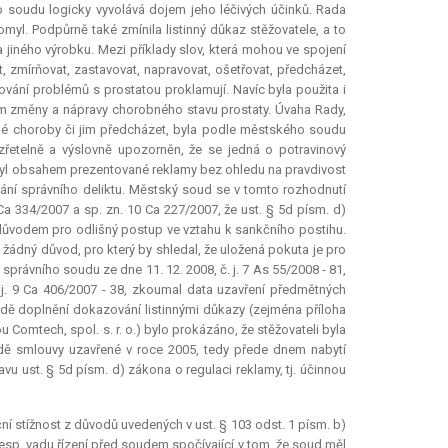
 soudu logicky vyvolává dojem jeho léčivých účinků. Rada
omyl. Podpůrně také zmínila listinný důkaz stěžovatele, a to
v a jiného výrobku. Mezi příklady slov, která mohou ve spojení
, zmírňovat, zastavovat, napravovat, ošetřovat, předcházet,
ování problémů s prostatou proklamují. Navíc byla použita i
ojem změny a nápravy chorobného stavu prostaty. Úvaha Rady,
ské choroby či jim předcházet, byla podle městského soudu
zřetelně a výslovně upozorněn, že se jedná o potravinový
omyl obsahem prezentované reklamy bez ohledu na pravdivost
ní správního deliktu. Městský soud se v tomto rozhodnutí
 Ca 334/2007 a sp. zn. 10 Ca 227/2007, že ust. § 5d písm. d)
 důvodem pro odlišný postup ve vztahu k sankčního postihu.
 žádný důvod, pro který by shledal, že uložená pokuta je pro
právního soudu ze dne 11. 12. 2008, č. j. 7 As 55/2008 - 81,
 j. 9 Ca 406/2007 - 38, zkoumal data uzavření předmětných
dě doplnění dokazování listinnými důkazy (zejména příloha
Comtech, spol. s. r. o.) bylo prokázáno, že stěžovateli byla
adě smlouvy uzavřené v roce 2005, tedy přede dnem nabytí
vu ust. § 5d písm. d) zákona o regulaci reklamy, tj. účinnou
 stížnost z důvodů uvedených v ust. § 103 odst. 1 písm. b)
resp. vadu řízení před soudem spočívající v tom, že soud měl