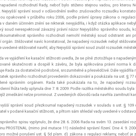
 napadené rozhodnutí Rady, neboť bylo stiženo stejnou vadou, pro kterou 
 Nejvyšší správní soud v odůvodnění svého zrušovacího rozsudku konstato
nou opakovaně v průběhu roku 2006, podle právní úpravy zákona o regulaci
 v daném účinném znění se nikterak nevyjádřila, i když otázka aplikace neb
ý soud nerespektoval závazný právní názor Nejvyššího správního soudu, když
koumatelnost správního rozhodnutí nemohl městský soud odstranit ani pro
í orgán. Stěžovatel navíc konstatoval, že napadený rozsudek nebyl stěžovate
e uvedené stěžovatel navrhl, aby Nejvyšší správní soud zrušil rozsudek městsk
a ve vyjádření ke kasační stížnosti uvedla, že se plně ztotožňuje s napaden
ované skutečnosti a dospěl k závěru, že byla aplikována právní norma 
je Rada za dostatečně podrobné, srozumitelné a přesvědčivé. Dále vyjádřila 
atek správního rozhodnutí provedením dokazování a poukázala na ust. § 77 s.
dené správním orgánem. Rada také poukázala na to, že napadený rozsud
denní lhůta tedy uplynula dne 7. 8. 2009. Podle razítka městského soudu byla 
 jejíž zmeškání nelze prominout. Z uvedených důvodů rada navrhla zamítnutí kas
vyšší správní soud přezkoumal napadený rozsudek v souladu s ust. § 109 ods
atel v podané kasační stížnosti, a přitom sám shledal vady uvedené v odstavci 
správního spisu vyplynulo, že dne 28. 6. 2006 Rada na svém 13. zasedání ro
inu PROSTENAL (mimo jiné mutace 11) následné správní řízení. Dne 4. 9. 200
 pro možné porušení ust. § 5d písm. d) zákona o regulaci reklamy, neboť j