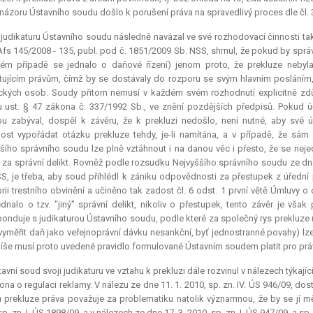
názoru Ústavního soudu došlo k porušení práva na spravedlivý proces dle čl. 3
judikaturu Ústavního soudu následně navázal ve své rozhodovací činnosti také
1 Afs 145/2008 - 135, publ. pod č. 1851/2009 Sb. NSS, shrnul, že pokud by správ
ném případě se jednalo o daňové řízení) jenom proto, že
prekluze
nebyla
tujícím právům, čímž by se dostávaly do rozporu se svým hlavním posláním, 
ckých osob. Soudy přitom nemusí v každém svém rozhodnutí explicitně zdů
 ust. § 47 zákona č. 337/1992 Sb., ve znění pozdějších předpisů. Pokud úč
u zabýval, dospěl k závěru, že k prekluzi nedošlo, není nutné, aby své
nost vypořádat otázku
prekluze
tehdy, je-li namítána, a v případě, že sám
šího správního soudu lze plně vztáhnout i na danou věc i přesto, že se nejed
 za správní delikt. Rovněž podle rozsudku Nejvyššího správního soudu ze dne 
S, je třeba, aby soud přihlédl k zániku odpovědnosti za přestupek z úřední 
rii trestního obvinění a učiněno tak zadost čl. 6 odst. 1 první větě Úmluvy 
ednalo o tzv. "jiný" správní delikt, nikoliv o přestupek, tento závěr je vša
onduje s judikaturou Ústavního soudu, podle které za společný rys
prekluze
vyměřit daň jako veřejnoprávní dávku nesankční, byť jednostranné povahy) lze 
íše musí proto uvedené pravidlo formulované Ústavním soudem platit pro právo
avní soud svoji judikaturu ve vztahu k prekluzi dále rozvinul v nálezech týkají
ona o regulaci reklamy. V nálezu ze dne 11. 1. 2010, sp. zn. IV. ÚS 946/09, do
u
prekluze
práva považuje za problematiku natolik významnou, že by se jí mě
sp. zn. I. ÚS 1898/09, a v nálezech ze dne 17. 3. 2010, sp. zn. I. ÚS 947/09, a sp