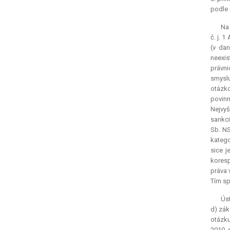
podle 
Na 
č. j. 
(v da
neexis
právni
smyslu
otázko
povin
Nejvyš
sankci
Sb. NS
katego
sice j
koresp
práva 
Tím sp
Úst
d) zák
otázk
2010. 