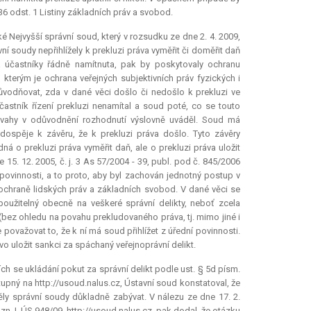
6 odst. 1 Listiny základních práv a svobod.
 Nejvyšší správní soud, který v rozsudku ze dne 2. 4. 2009,
ní soudy nepřihlížely k prekluzi práva vyměřit či doměřit daň
 účastníky řádně namítnuta, pak by poskytovaly ochranu
kterým je ochrana veřejných subjektivních práv fyzických i
vodňovat, zda v dané věci došlo či nedošlo k prekluzi ve
astník řízení prekluzi nenamítal a soud poté, co se touto
 úvahy v odůvodnění rozhodnutí výslovně uváděl. Soud má
 dospěje k závěru, že k prekluzi práva došlo. Tyto závěry
ná o prekluzi práva vyměřit daň, ale o prekluzi práva uložit
15. 12. 2005, č. j. 3 As 57/2004 - 39, publ. pod č. 845/2006
povinnosti, a to proto, aby byl zachován jednotný postup v
o ochraně lidských práv a základních svobod. V dané věci se
k použitelný obecně na veškeré správní delikty, neboť zcela
(bez ohledu na povahu prekludovaného práva, tj. mimo jiné i
považovat to, že k ní má soud přihlížet z úřední povinnosti.
 uložit sankci za spáchaný veřejnoprávní delikt.
cích se ukládání pokut za správní delikt podle ust. § 5d písm.
stupný na http://usoud.nalus.cz, Ústavní soud konstatoval, že
ly správní soudy důkladně zabývat. V nálezu ze dne 17. 2.
. zn. I. ÚS 948/09, http://usoud.nalus.cz, pak dodal, že otázku