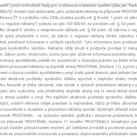
vatel") proti rozhodnutí Rady pro rozhlasové a televizní vysílání (dále jen "R
/9062/07, kterým byla stěžovateli, jako zadavateli reklamy na přípravek PROSTE
 Nova a ČT 2 v průběhu roku 2006, uložena podle ust. § 8 odst. 1 písm. a) zák
 o regulaci reklamy") pokuta ve výši 100 000 Kč za porušení ust. § 5d písm
ku dospěl k závěru o nesprávnosti výkladu ust. § 5d písm. d) zákona o re
h vyšel především z toho, že zákon o regulaci reklamy chrání zejména s
tně zaměřené informace o určitých výrobcích. Tyto informace jsou podáván
aci konkrétního výrobku. Reklama vždy slouží k podpoře prodeje či nákup
. Zákon proto chrání toho, komu jsou tyto účelové informace prezentovány. 
ochrany spotřebitele uvádět do souvislostí s obecným právem na šíření infor
tem posouzení reklama na doplněk stravy PROSTENAL (mutace 11), a proto je 
vení v otázce uvádění spotřebitele v omyl zcela jasně stanoví, jaká jednání te
zání skutkové podstaty správního deliktu spočívá v naplnění znaku omy
vku. Naopak je třeba zkoumat, zda obsah a způsob prezentace reklamy v pří
ení věci rozhodné, zda předmětný doplněk stravy má či nemá léčivé účinky
u stravy uváděn v omyl. Pro naplnění skutkové podstaty správního deliktu
ující, uvádí-li reklama údaje pravdivé či nepravdivé, nýbrž je třeba zkouma
né souvislosti s obsahem a prezentací reklamy vyvolat. Správným shledal m
pravek PROSTENAL - ve způsobu verbální, grafické i obrazové prezentace, kt
 na přípravek PROSTENAL mutace 11 nového PROSTENALU obsahující perfek
 při častém přerušovaném močení, při zvětšené prostatě a pozitivně působ
losti se znázorněním močovodu s prostatou doprovázeného příslušným texte