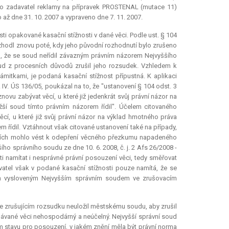
ako zadavatel reklamy na přípravek PROSTENAL (mutace 11)
až dne 31. 10. 2007 a vypraveno dne 7. 11. 2007.
sti opakované kasační stížnosti v dané věci. Podle ust. § 104
 rozhodl znovu poté, kdy jeho původní rozhodnutí bylo zrušeno
no, že se soud neřídil závazným právním názorem Nejvyššího
ud z procesních důvodů zrušil jeho rozsudek. Vzhledem k
ámitkami, je podaná kasační stížnost přípustná. K aplikaci
n. IV. ÚS 136/05, poukázal na to, že "ustanovení § 104 odst. 3
ovu zabývat věcí, u které již jedenkrát svůj právní názor na
ižší soud tímto právním názorem řídil". Účelem citovaného
í, u které již svůj právní názor na výklad hmotného práva
em řídil. Vztáhnout však citované ustanovení také na případy,
dcích mohlo vést k odepření věcného přezkumu napadeného
ho správního soudu ze dne 10. 6. 2008, č. j. 2 Afs 26/2008 -
 namítat i nesprávné právní posouzení věci, tedy směřovat
atel však v podané kasační stížnosti pouze namítá, že se
em vysloveným Nejvyšším správním soudem ve zrušovacím
e zrušujícím rozsudku neuložil městskému soudu, aby zrušil
ávané věci nehospodárný a neúčelný. Nejvyšší správní soud
 stavu pro posouzení, v jakém znění měla být právní norma