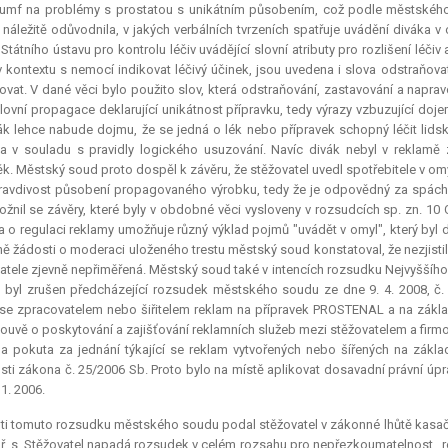
rumf na problémy s prostatou s unikátním působením, což podle městského
 náležitě odůvodnila, v jakých verbálních tvrzeních spatřuje uvádění diváka v 
Státního ústavu pro kontrolu léčiv uvádějící slovní atributy pro rozlišení léči
 kontextu s nemocí indikovat léčivý účinek, jsou uvedena i slova odstraňovat
vat. V dané věci bylo použito slov, která odstraňování, zastavování a naprav
slovní propagace deklarující unikátnost přípravku, tedy výrazy vzbuzující d
ák lehce nabude dojmu, že se jedná o lék nebo přípravek schopný léčit lid
a v souladu s pravidly logického usuzování. Navíc divák nebyl v reklamě 
k. Městský soud proto dospěl k závěru, že stěžovatel uvedl spotřebitele v 
ravdivost působení propagovaného výrobku, tedy že je odpovědný za spáchá
ožnil se závěry, které byly v obdobné věci vysloveny v rozsudcích sp. zn. 10
 o regulaci reklamy umožňuje různý výklad pojmů "uvádět v omyl", který byl
ě žádosti o moderaci uloženého trestu městský soud konstatoval, že nezjistil
atele zjevně nepřiměřená. Městský soud také v intencích rozsudku Nejvyššího s
 byl zrušen předcházející rozsudek městského soudu ze dne 9. 4. 2008, č.
se zpracovatelem nebo šiřitelem reklam na přípravek PROSTENAL a na zákla
ouvě o poskytování a zajišťování reklamních služeb mezi stěžovatelem a firmou 
a pokuta za jednání týkající se reklam vytvořených nebo šířených na zákl
sti zákona č. 25/2006 Sb. Proto bylo na místě aplikovat dosavadní právní úpra
 1. 2006.
ti tomuto rozsudku městského soudu podal stěžovatel v zákonné lhůtě kasační
. ř. s. Stěžovatel napadá rozsudek v celém rozsahu pro nepřezkoumatelnost., 