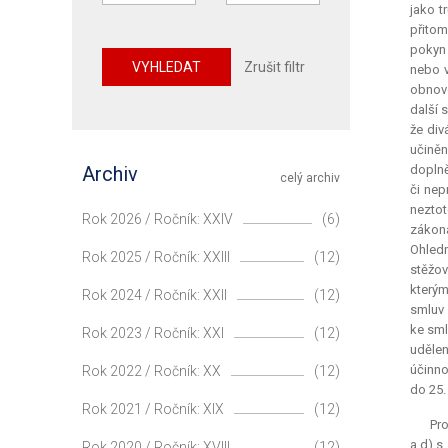
jako t
přitom
pokyn 
VYHLEDAT
Zrušit filtr
nebo v
obnovo
další 
že div
učiněn
Archiv
doplně
celý archiv
či nep
neztot
Rok 2026 / Ročník: XXIV
(6)
zákona
Ohledn
Rok 2025 / Ročník: XXIII
(12)
stěžov
kterým
Rok 2024 / Ročník: XXII
(12)
smluv 
ke sml
Rok 2023 / Ročník: XXI
(12)
udělen
účinno
Rok 2022 / Ročník: XX
(12)
do 25.
Rok 2021 / Ročník: XIX
(12)
Pro
a d) s
Rok 2020 / Ročník: XVIII
(12)