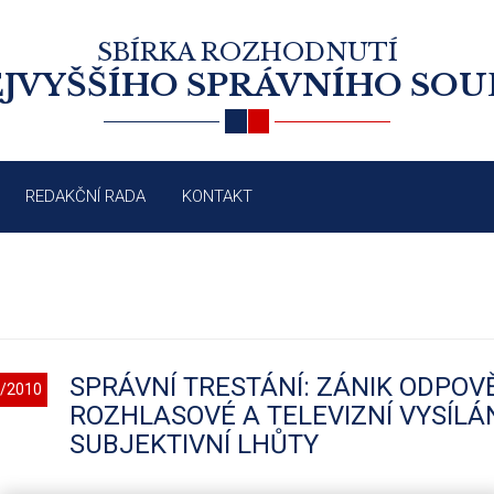
SBÍRKA ROZHODNUTÍ
JVYŠŠÍHO SPRÁVNÍHO SO
REDAKČNÍ RADA
KONTAKT
SPRÁVNÍ TRESTÁNÍ: ZÁNIK ODPOVĚ
/2010
ROZHLASOVÉ A TELEVIZNÍ VYSÍLÁN
SUBJEKTIVNÍ LHŮTY