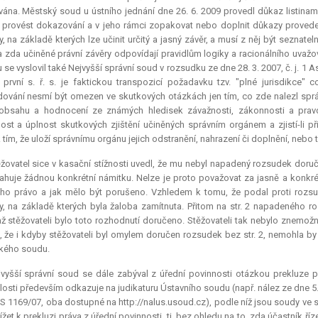
vána. Městský soud u ústního jednání dne 26. 6. 2009 provedl důkaz listinami, 
provést dokazování a v jeho rámci zopakovat nebo doplnit důkazy proved
, na základě kterých lze učinit určitý a jasný závěr, a musí z něj být seznat
a zda učiněné právní závěry odpovídají pravidlům logiky a racionálního uvaž
 se vyslovil také Nejvyšší správní soud v rozsudku ze dne 28. 3. 2007, č. j. 1 
 první s. ř. s. je faktickou transpozicí požadavku tzv. "plné
jurisdikce
" c
ování nesmí být omezen ve skutkových otázkách jen tím, co zde nalezl sprá
 obsahu a hodnocení ze známých hledisek závažnosti, zákonnosti a prav
ost a úplnost skutkových zjištění učiněných správním orgánem a zjistí-li př
 tím, že uloží správnímu orgánu jejich odstranění, nahrazení či doplnění, nebo t
žovatel sice v kasační stížnosti uvedl, že mu nebyl napadený rozsudek doruče
huje žádnou konkrétní námitku. Nelze je proto považovat za jasně a konkrét
eho právo a jak mělo být porušeno. Vzhledem k tomu, že podal proti rozsu
, na základě kterých byla žaloba zamítnuta. Přitom na str. 2 napadeného r
ž stěžovateli bylo toto rozhodnutí doručeno. Stěžovateli tak nebylo znemožn
, že i kdyby stěžovateli byl omylem doručen rozsudek bez str. 2, nemohla b
kého soudu.
jvyšší správní soud se dále zabýval z úřední povinnosti otázkou
prekluze
pr
losti především odkazuje na judikaturu Ústavního soudu (např. nález ze dne 5. 2
 ÚS 1169/07, oba dostupné na http://nalus.usoud.cz), podle níž jsou soudy ve s
hlížet k prekluzi práva z úřední povinnosti, tj. bez ohledu na to, zda účastník ří