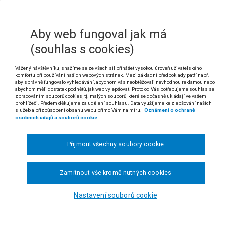
 K zániku odpovědnosti za správní delikt uplynutím času (prekluzi) přihl
Aby web fungoval jak má
. Počátek běhu prekluzivní subjektivní lhůty ve smyslu § 8 odst. 5 záko
(souhlas s cookies)
osti o skutkových okolnostech v takovém rozsahu, který umožní před
takového.
Vážený návštěvníku, snažíme se ze všech sil přinášet vysokou úroveň uživatelského
komfortu při používání našich webových stránek. Mezi základní předpoklady patří např.
I. Vydáním rozhodnutí ve smyslu § 71 odst. 2 písm. a) správního řádu z 
aby správně fungovalo vyhledávání, abychom vás neobtěžovali nevhodnou reklamou nebo
ného vyhotovení rozhodnutí k doručení podle § 19 téhož zákona.
abychom měli dostatek podnětů, jak web vylepšovat. Proto od Vás potřebujeme souhlas se
zpracováním souborů cookies, tj. malých souborů, které se dočasně ukládají ve vašem
prohlížeči. Předem děkujeme za udělení souhlasu. Data využijeme ke zlepšování našich
UDEK
služeb a přizpůsobení obsahu webu přímo Vám na míru.
Oznámení o ochraně
osobních údajů a souborů cookie
šší správní soud
rozhodl v senátě složeném z předsedkyně JUDr. Elišky Cihl
ní věci žalobce:
WALMARK, a. s.
, se sídlem Oldřichovice 44, Třinec, zasto
4, Praha 1, proti žalované:
Rada pro rozhlasové a televizní vysílání
, se
Přijmout všechny soubory cookie
e proti rozsudku Městského soudu v Praze ze dne 26. 6. 2009, č. j. 9 Ca 410/200
zsudek Městského soudu v Praze ze dne 26. 6. 2009, č. j. 9 Ca 410/2007 
Zamítnout vše kromě nutných cookies
.
Nastavení souborů cookie
ODŮVODNĚNÍ:
zsudkem Městského soudu v Praze ze dne 26. 6. 2009, č. j. 9 Ca 410/200