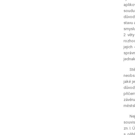
apliko
soudu 
důvody
stavu 
smyslu
2 věty
rozhod
jejich
správn
jednak
Stě
neobsa
jaké j
důvody
přičem
závěru
městs
Ne
souvis
zn. I.
s. při