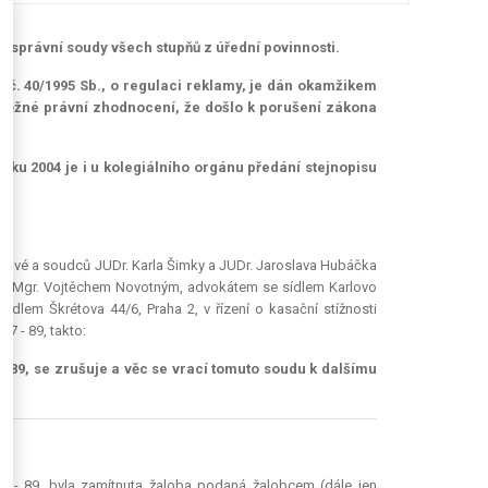
íží správní soudy všech stupňů z úřední povinnosti.
na č. 40/1995 Sb., o regulaci reklamy, je dán okamžikem
běžné právní zhodnocení, že došlo k porušení zákona
roku 2004 je i u kolegiálního orgánu předání stejnopisu
ářové a soudců JUDr. Karla Šimky a JUDr. Jaroslava Hubáčka
upen Mgr. Vojtěchem Novotným, advokátem se sídlem Karlovo
 sídlem Škrétova 44/6, Praha 2, v řízení o kasační stížnosti
7 - 89, takto:
- 89,
se zrušuje
a věc
se vrací
tomuto soudu k dalšímu
7 - 89, byla zamítnuta žaloba podaná žalobcem (dále jen