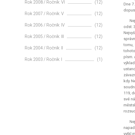
Rok 2008 / Ročník: VI
(12)
Dne 7.
dopust
Rok 2007 / Ročník: V
(12)
Nej
Rok 2006 / Ročník: IV
(12)
odst. 
Nejvyš
Rok 2005 / Ročník: III
(12)
správn
tomu, 
Rok 2004 / Ročník: II
(12)
tohoto
písm. 
Rok 2003 / Ročník: I
(1)
výklad
ustano
závazn
kdy Ne
soudní
119, d
své ná
městs
rozsu
Nej
napade
vytkl 