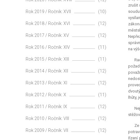
zrušit
Rok 2019 / Ročník: XVII
(10)
soudu.
vysíla
Rok 2018 / Ročník: XVI
(12)
zákona
městsk
Rok 2017 / Ročník: XV
(12)
Nepřez
správn
Rok 2016 / Ročník: XIV
(11)
na výš
Rok 2015 / Ročník: XIII
(11)
Rad
požad
Rok 2014 / Ročník: XII
(12)
považu
nedost
Rok 2013 / Ročník: XI
(12)
prove
dvoutý
Rok 2012 / Ročník: X
(11)
lhůty,
Rok 2011 / Ročník: IX
(12)
Nej
stěžov
Rok 2010 / Ročník: VIII
(12)
Ze 
Rok 2009 / Ročník: VII
(12)
potrav
řízení