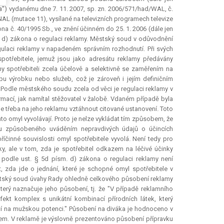
ada") vydanému dne 7. 11. 2007, sp. zn. 2006/571/had/WAL, č.
NAL (mutace 11), vysílané na televizních programech televize
ona č. 40/1995 Sb., ve znění účinném do 25. 1. 2006 (dále jen
. d) zákona o regulaci reklamy. Městský soud v odůvodnění
gulaci reklamy v napadeném správním rozhodnutí. Při svých
potřebitele, jemuž jsou jako adresátu reklamy předávány
y spotřebiteli zcela účelově a selektivně se zaměřením na
u výrobku nebo služeb, což je zároveň i jejím definičním
Podle městského soudu zcela od věci je regulaci reklamy v
mací, jak namítal stěžovatel v žalobě. Vdaném případě byla
třeba na jeho reklamu vztáhnout citované ustanovení. Toto
nto omyl vyvolávají. Proto je nelze vykládat tím způsobem, že
lu způsobeného uváděním nepravdivých údajů o účincích
činné souvislosti omyl spotřebitele vyvolá. Není tedy pro
, ale v tom, zda je spotřebitel odkazem na léčivé účinky
 podle ust. § 5d písm. d) zákona o regulaci reklamy není
t, zda jde o jednání, které je schopné omyl spotřebitele v
ěstský soud úvahy Rady ohledně celkového působení reklamy
erý naznačuje jeho působení, tj. že "V případě reklamního
t komplex s unikátní kombinací přírodních látek, který
í na mužskou potenci." Působení na diváka je hodnoceno v
m. V reklamě je výslovně prezentováno působení přípravku