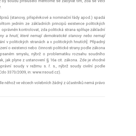
 by soudu příslušelo meritorně se zabývat tím, zda se Věci
.
ředpisů (stanovy, příspěvkové a nominační řády apod.) spadá
přitom jedním ze základních principů existence politických
o oprávněn kontrolovat, zda politická strana splňuje základní
any a hnutí, které nemají demokratické stanovy nebo nemají
í v politických stranách a v politických hnutích]. Případný
ízení o existenci nebo činnosti politické strany podle zákona
psaném smyslu, nýbrž o problematiku rozsahu soudního
ak, jak plyne z ustanovení § 16a cit. zákona. Zde je vhodné
rávní soudy v režimu s. ř. s., nýbrž soudy civilní podle
Cdo 3373/2009, in: www.nsoud.cz).
podle něhož ve věcech volebních žádný z účastníků nemá právo