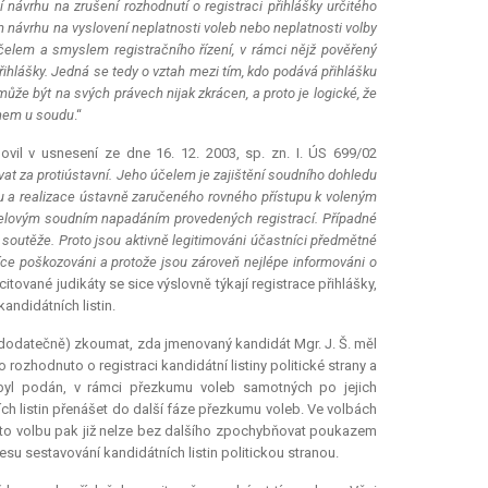
návrhu na zrušení rozhodnutí o registraci přihlášky určitého
m návrhu na vyslovení neplatnosti voleb nebo neplatnosti volby
účelem a smyslem registračního řízení, v rámci nějž pověřený
řihlášky. Jedná se tedy o vztah mezi tím, kdo podává přihlášku
že být na svých právech nijak zkrácen, a proto je logické, že
rhem u soudu
.“
lovil v usnesení ze dne 16. 12. 2003, sp. zn. I. ÚS 699/02
at za protiústavní. Jeho účelem je zajištění soudního dohledu
 a realizace ústavně zaručeného rovného přístupu k voleným
čelovým soudním napadáním provedených registrací. Případné
l soutěže. Proto jsou aktivně legitimováni účastníci předmětné
íce poškozováni a protože jsou zároveň nejlépe informováni o
citované judikáty se sice výslovně týkají registrace přihlášky,
ndidátních listin.
(dodatečně) zkoumat, zda jmenovaný kandidát Mgr. J. Š. měl
 rozhodnuto o registraci kandidátní listiny politické strany a
ebyl podán, v rámci přezkumu voleb samotných po jejich
ch listin přenášet do další fáze přezkumu voleb. Ve volbách
. Tuto volbu pak již nelze bez dalšího zpochybňovat poukazem
su sestavování kandidátních listin politickou stranou.