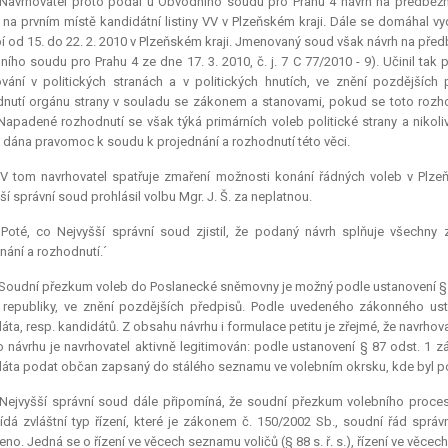
] Navrhovatel proto podal u Obvodního soudu pro Prahu 4 návrh na předběžn
na prvním místě kandidátní listiny VV v Plzeňském kraji. Dále se domáhal vy
 od 15. do 22. 2. 2010 v Plzeňském kraji. Jmenovaný soud však návrh na předběž
ího soudu pro Prahu 4 ze dne 17. 3. 2010, č. j. 7 C 77/2010 - 9). Učinil tak
vání v politických stranách a v politických hnutích, ve znění pozdějšíc
nutí orgánu strany v souladu se zákonem a stanovami, pokud se toto rozhod
 Napadené rozhodnutí se však týká primárních voleb politické strany a nikol
 dána pravomoc k soudu k projednání a rozhodnutí této věci.
 V tom navrhovatel spatřuje zmaření možnosti konání řádných voleb v Plzeň
ší správní soud prohlásil volbu Mgr. J. Š. za neplatnou.
] Poté, co Nejvyšší správní soud zjistil, že podaný návrh splňuje všechn
nání a rozhodnutí.´
 Soudní přezkum voleb do Poslanecké sněmovny je možný podle ustanovení § 
republiky, ve znění pozdějších předpisů. Podle uvedeného zákonného ust
áta, resp. kandidátů. Z obsahu návrhu i formulace petitu je zřejmé, že navrhov
 návrhu je navrhovatel aktivně legitimován: podle ustanovení § 87 odst. 1 z
áta podat občan zapsaný do stálého seznamu ve volebním okrsku, kde byl po
 Nejvyšší správní soud dále připomíná, že soudní přezkum volebního proces
dá zvláštní typ řízení, které je zákonem č. 150/2002 Sb., soudní řád správní
o. Jedná se o řízení ve věcech seznamu voličů (§ 88 s. ř. s.), řízení ve věcech r