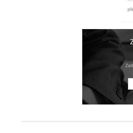
př
Zade