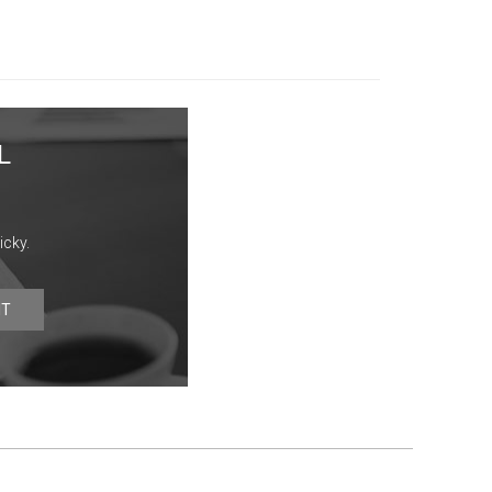
L
icky.
IT