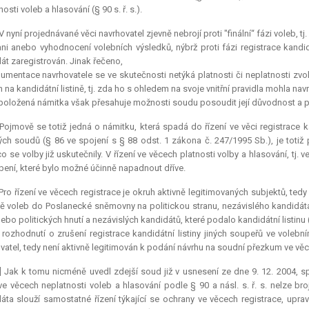
osti voleb a hlasování (§ 90 s. ř. s.).
 V nyní projednávané věci navrhovatel zjevně nebrojí proti "finální“ fázi voleb,
i anebo vyhodnocení volebních výsledků, nýbrž proti fázi registrace kandidát
át zaregistrován. Jinak řečeno,
umentace navrhovatele se ve skutečnosti netýká platnosti či neplatnosti zv
 na kandidátní listině, tj. zda ho s ohledem na svoje vnitřní pravidla mohla nav
položená námitka však přesahuje možnosti soudu posoudit její důvodnost a př
 Pojmově se totiž jedná o námitku, která spadá do řízení ve věci registrace k
ých soudů (§ 86 ve spojení s § 88 odst. 1 zákona č. 247/1995 Sb.), je totiž
co se volby již uskutečnily. V řízení ve věcech platnosti volby a hlasování, tj
ení, které bylo možné účinně napadnout dříve.
 Pro řízení ve věcech registrace je okruh aktivně legitimovaných subjektů, tedy
ě voleb do Poslanecké sněmovny na politickou stranu, nezávislého kandidáta
nebo politických hnutí a nezávislých kandidátů, které podalo kandidátní listinu
 rozhodnutí o zrušení registrace kandidátní listiny jiných soupeřů ve volebním 
vatel, tedy není aktivně legitimován k podání návrhu na soudní přezkum ve věci 
] Jak k tomu nicméně uvedl zdejší soud již v usnesení ze dne 9. 12. 2004, s
 ve věcech neplatnosti voleb a hlasování podle § 90 a násl. s. ř. s. nelze bro
áta slouží samostatné řízení týkající se ochrany ve věcech registrace, upra