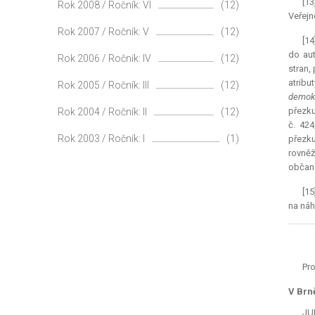
[13
Rok 2008 / Ročník: VI
(12)
Veřejn
Rok 2007 / Ročník: V
(12)
[14
do aut
Rok 2006 / Ročník: IV
(12)
stran,
atribu
Rok 2005 / Ročník: III
(12)
demokr
přezku
Rok 2004 / Ročník: II
(12)
č. 42
Rok 2003 / Ročník: I
(1)
přezku
rovněž
občans
[15
na náh
Pro
V Brn
JUD