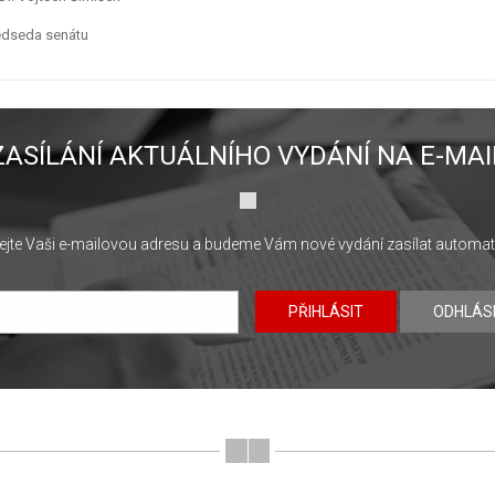
edseda senátu
ZASÍLÁNÍ AKTUÁLNÍHO VYDÁNÍ NA E-MAI
jte Vaši e-mailovou adresu a budeme Vám nové vydání zasílat automat
PŘIHLÁSIT
ODHLÁS