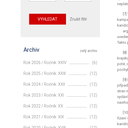
neplatn
[7]
VYHLEDAT
Zrušit filtr
kampan
kandid
arg
uveden
Takto 
Archiv
celý archiv
[8]
krajsk
Rok 2026 / Ročník: XXIV
(6)
poté, 
pochyb
Rok 2025 / Ročník: XXIII
(12)
[9]
Rok 2024 / Ročník: XXII
(12)
případ
stran 
Rok 2023 / Ročník: XXI
(12)
vydání
navrho
Rok 2022 / Ročník: XX
(12)
[10
Rok 2021 / Ročník: XIX
(12)
řízení
kandid
Rok 2020 / Ročník: XVIII
(12)