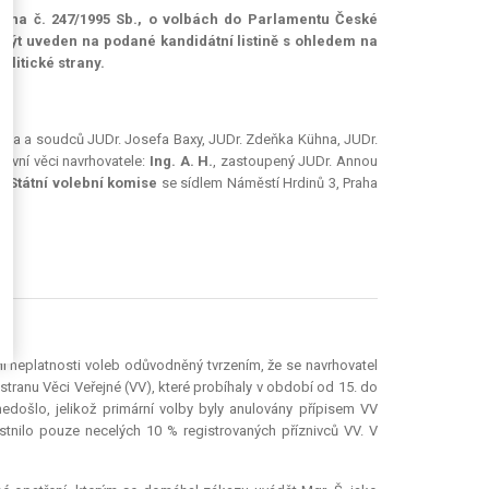
ákona č. 247/1995 Sb., o volbách do Parlamentu České
být uveden na podané kandidátní listině s ohledem na
olitické strany.
čka a soudců JUDr. Josefa Baxy, JUDr. Zdeňka Kühna, JUDr.
rávní věci navrhovatele:
Ing. A. H.
, zastoupený JUDr. Annou
)
Státní volební komise
se sídlem Náměstí Hrdinů 3, Praha
ní neplatnosti voleb odůvodněný tvrzením, že se navrhovatel
stranu Věci Veřejné (VV), které probíhaly v období od 15. do
došlo, jelikož primární volby byly anulovány přípisem VV
tnilo pouze necelých 10 % registrovaných příznivců VV. V