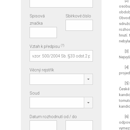
[2
osobu 
období
Spisová
Sbírkové číslo
Obvodn
značka
sdružo
rozhod
hnutí.
nebyla
(?)
Vztah k předpisu
[3]
Nejvyš
[4
Věcný rejstřík
projed
[5]
České 
Soud
kandid
tomuto
kandid
Datum rozhodnutí od / do
[6]
odpoví
vymezen