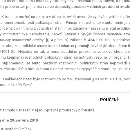
] Za těchto okolností musel být podaný návrh shledán nedůvodným, a to aniž
é v průběhu tzv. primárních voleb dopustily porušení vnitřních pravidel či nikoliv
] K tomu je možné na okraj a v obecné rovině uvést, že vydávání vnitřních p
onomní působnosti politických stran. Princip vnitrostranické autonomie je 
 přičemž do vnitřního života stran státní moc zásadně nezasahuje. Stát je tolik
ty vnitrostranické demokracie, neboť
"vznikat a vyvíjet činnost nemohou str
aticky ustanovené orgány“
[§ 4 písm. b) zákona č. 424/1991 Sb., o sdružován
m toho, zda politické strany toto kritérium neporušují, je však již předmětem ř
4/1991 Sb. Nejedná se tak o téma soudního přezkumu voleb ve shora po
mu (zejména) rozhodnutí politických stran samotných, resp. jejich orgánů, t
 připomenout, že tento přezkum rozhodnutí politických stran neprovádí sp
kého soudního řádu (k tomu viz např. rozsudek Nejvyššího soudu sp. zn. 28 
] O nákladech řízení bylo rozhodnuto podle ustanovení § 93 odst. 4 s. ř. s., 
radu nákladů řízení.
POUČENÍ:
ti tomuto usnesení
nejsou
opravné prostředky přípustné.
ě dne 29. června 2010
r. Vojtěch Šimíček