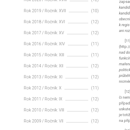
zapsa
kandid
Rok 2019 / Ročník: XVII
(10)
kandid
obecní
Rok 2018 / Ročník: XVI
(12)
k regi
ani ro
Rok 2017 / Ročník: XV
(12)
[11
Rok 2016 / Ročník: XIV
(11)
(http:
nad do
Rok 2015 / Ročník: XIII
(11)
funkcí
maření
Rok 2014 / Ročník: XII
(12)
politi
průběh
Rok 2013 / Ročník: XI
(12)
nicmén
Rok 2012 / Ročník: X
(11)
[12
či nem
Rok 2011 / Ročník: IX
(12)
přípa
uskute
Rok 2010 / Ročník: VIII
(12)
je tot
na pří
Rok 2009 / Ročník: VII
(12)