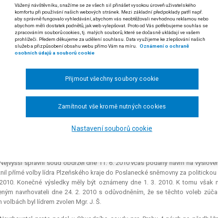
Vážený návštěvníku, snažíme se ze všech sil přinášet vysokou úroveň uživatelského
řízení o návrhu na neplatnost volby kandidáta podle § 87 odst. 1 z
komfortu při používání našich webových stránek. Mezi základní předpoklady patří např.
liky, soud není oprávněn přezkoumávat, zda tento kandidát vůbec měl 
aby správně fungovalo vyhledávání, abychom vás neobtěžovali nevhodnou reklamou nebo
abychom měli dostatek podnětů, jak web vylepšovat. Proto od Vás potřebujeme souhlas se
é nerespektování vnitřních pravidel tzv. primárních voleb kandidující p
zpracováním souborů cookies, tj. malých souborů, které se dočasně ukládají ve vašem
prohlížeči. Předem děkujeme za udělení souhlasu. Data využijeme ke zlepšování našich
SENÍ
služeb a přizpůsobení obsahu webu přímo Vám na míru.
Oznámení o ochraně
osobních údajů a souborů cookie
šší správní soud
rozhodl v senátě složeném z předsedy JUDr. Vojtěcha Šimí
 Malíka, JUDr. Lenky Matyášové, JUDr. Jana Passera a JUDr. Petra Průchy v p
Přijmout všechny soubory cookie
vou, advokátkou se sídlem Čelakovského sady 8, Praha 2, proti odpůrcům:
1
gr. J. Š.
, v řízení o návrhu na neplatnost volby kandidáta Mgr. J. Š., takto:
Zamítnout vše kromě nutných cookies
ávrh
se zamítá.
Žádný z účastníků
nemá
právo na náhradu nákladů řízení.
Nastavení souborů cookie
ODŮVODNĚNÍ:
 Nejvyšší správní soud obdržel dne 11. 6. 2010 včas podaný návrh na vyslove
nil přímé volby lídra Plzeňského kraje do Poslanecké sněmovny za politickou 
 2010. Konečné výsledky měly být oznámeny dne 1. 3. 2010. K tomu však ne
ným navrhovateli dne 24. 2. 2010 s odůvodněním, že se těchto voleb zúčas
h volbách byl lídrem zvolen Mgr. J. Š.