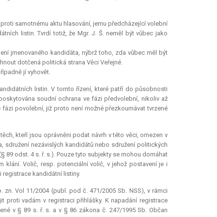
 tj. proti samotnému aktu hlasování, jemu předcházející volební
ních listin. Tvrdí totiž, že Mgr. J. Š. neměl být vůbec jako
olení jmenovaného kandidáta, nýbrž toho, zda vůbec měl být
rhnout dotčená politická strana Věci Veřejné.
ípadně jí vyhovět.
andidátních listin. V tomto řízení, které patří do působnosti
 poskytována soudní ochrana ve fázi předvolební, nikoliv až
. ve fázi povolební, již proto není možné přezkoumávat tvrzené
 těch, kteří jsou oprávněni podat návrh v této věci, omezen v
, sdružení nezávislých kandidátů nebo sdružení politických
 (§ 89 odst. 4 s. ř. s.). Pouze tyto subjekty se mohou domáhat
klání. Volič, resp. potenciální volič, v jehož postavení je i
registrace kandidátní listiny.
p. zn. Vol 11/2004 (publ. pod č. 471/2005 Sb. NSS), v rámci
jit proti vadám v registraci přihlášky. K napadání registrace
vené v § 89 s. ř. s. a v § 86 zákona č. 247/1995 Sb. Občan