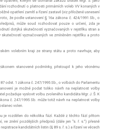
é opatření, kterým se domáhal zákazu uvádět Mgr. Š. jako
dání rozhodnutí o platnosti primárních voleb VV konaných v
né opatření zamítl a řízení zastavil (viz přiložené usnesení
 proto, že podle ustanovení § 16a zákona č. 424/1991 Sb., o
h předpisů, může soud rozhodovat pouze o určení, zda je
nutí dotýká skutečností vyznačovaných v rejstříku stran a
iv skutečností vyznačovaných ve zmíněném rejstříku a proto
ském volebním kraji ze strany státu a proto navrhuje, aby
y zákonem stanovené podmínky, přistoupil k jeho věcnému
87 odst. 1 zákona č. 247/1995 Sb., o volbách do Parlamentu
anovení je možné podat toliko návrh na neplatnost volby
atel požaduje vyslovit volbu zvoleného kandidáta Mgr. J. Š. K
ákona č. 247/1995 Sb. může totiž návrh na neplatnost volby
slanec volen.
u je rozdělen do několika fází. Každé z těchto fází přitom
, ve znění pozdějších předpisů (dále jen "s. ř. s.“) přesně
egistrace kandidátních listin (§ 89 s. ř. s.) a řízení ve věcech