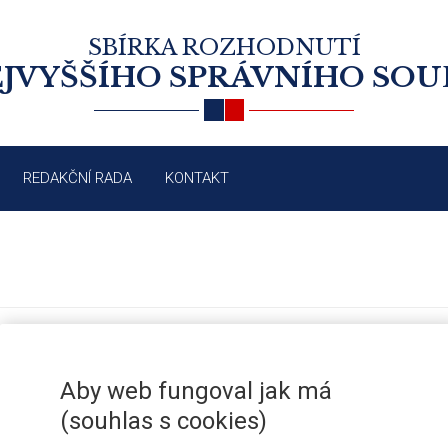
SBÍRKA ROZHODNUTÍ
JVYŠŠÍHO SPRÁVNÍHO SO
REDAKČNÍ RADA
KONTAKT
VOLBY DO POSLANECKÉ SNĚMOVN
/2010
VNITŘNÍCH PRAVIDEL PRIMÁRNÍCH
Aby web fungoval jak má
(souhlas s cookies)