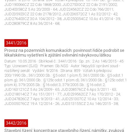
JUD190066CZ 22 Cdo 1868/2000; JUD27530CZ 22 Cdo 2191/2002;
JUD40358CZ 5 As 20/2003 - 64; JUD224562CZ 22 Cdo 766/2011;
JUD235923CZ 22 Cdo 2178/2012; JUD236572CZ 1 As 32/2012 - 42;
JUD276403CZ 30 A 104/2012 - 38; JUD250054CZ 10 As 41/2014 - 39;
JUD280879CZ 8 As 36/2014 - 68;
3441/2016
Provoz na pozemních komunikacích: povinnost řidiče podrobit se
lékařskému vyšetření k zjištění ovlivnění návykovou látkou
Datum:
10.05.2016
· Sbírkové č.:
3441/2016
· Sp. zn.:
2 As 146/2015 - 45
·
Typ:
Usnesení (SJS)
· Pramen:
Sb.NSS
· Autor:
Nejvyšší správní soud -
rozšířený senát
· Vydání:
9/2016
· Strana:
859
· Vztah k předpisu:
200/1990 Sb.; 361/2000 Sb.: §5 odst.1 písm.f); 361/2000 Sb.: §5 odst.1
písm.g); 361/2000 Sb.: §125c odst.1 písm.d); 361/2000 Sb.: §125c odst.1
písm.k); 379/2005 Sb.: §16 odst.3; 379/2005 Sb.: §16 odst.2;
JUD163121CZ 5 As 24/2009 - 65; JUD208576CZ 6 Aps 3/2011 - 63;
JUD218014CZ 7 As 151/2011 - 77; JUD239562CZ 7 As 170/2012 - 24;
JUD247826CZ 7 Aps 9/2013 - 41; JUD251307CZ 10 As 12/2014 - 33;
JUD305076CZ 19 A 12/2014 - 26; JUD313155CZ 2 As 146/2015 - 38;
3442/2016
Stavební řízení: koncentrace stavebního řízení; námitky; zvuková