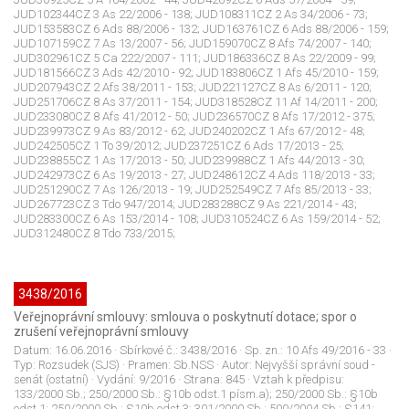
JUD102344CZ 3 As 22/2006 - 138; JUD108311CZ 2 As 34/2006 - 73;
JUD153583CZ 6 Ads 88/2006 - 132; JUD163761CZ 6 Ads 88/2006 - 159;
JUD107159CZ 7 As 13/2007 - 56; JUD159070CZ 8 Afs 74/2007 - 140;
JUD302961CZ 5 Ca 222/2007 - 111; JUD186336CZ 8 As 22/2009 - 99;
JUD181566CZ 3 Ads 42/2010 - 92; JUD183806CZ 1 Afs 45/2010 - 159;
JUD207943CZ 2 Afs 38/2011 - 153; JUD221127CZ 8 As 6/2011 - 120;
JUD251706CZ 8 As 37/2011 - 154; JUD318528CZ 11 Af 14/2011 - 200;
JUD233080CZ 8 Afs 41/2012 - 50; JUD236570CZ 8 Afs 17/2012 - 375;
JUD239973CZ 9 As 83/2012 - 62; JUD240202CZ 1 Afs 67/2012 - 48;
JUD242505CZ 1 To 39/2012; JUD237251CZ 6 Ads 17/2013 - 25;
JUD238855CZ 1 As 17/2013 - 50; JUD239988CZ 1 Afs 44/2013 - 30;
JUD242973CZ 6 As 19/2013 - 27; JUD248612CZ 4 Ads 118/2013 - 33;
JUD251290CZ 7 As 126/2013 - 19; JUD252549CZ 7 Afs 85/2013 - 33;
JUD267723CZ 3 Tdo 947/2014; JUD283288CZ 9 As 221/2014 - 43;
JUD283300CZ 6 As 153/2014 - 108; JUD310524CZ 6 As 159/2014 - 52;
JUD312480CZ 8 Tdo 733/2015;
3438/2016
Veřejnoprávní smlouvy: smlouva o poskytnutí dotace; spor o
zrušení veřejnoprávní smlouvy
Datum:
16.06.2016
· Sbírkové č.:
3438/2016
· Sp. zn.:
10 Afs 49/2016 - 33
·
Typ:
Rozsudek (SJS)
· Pramen:
Sb.NSS
· Autor:
Nejvyšší správní soud -
senát (ostatní)
· Vydání:
9/2016
· Strana:
845
· Vztah k předpisu:
133/2000 Sb.; 250/2000 Sb.: §10b odst.1 písm.a); 250/2000 Sb.: §10b
odst.1; 250/2000 Sb.: §10b odst.3; 301/2000 Sb.; 500/2004 Sb.: §141;