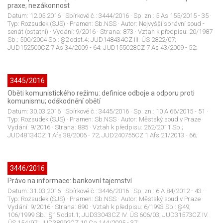
praxe; nezákonnost
Datum:
12.05.2016
· Sbírkové č.:
3444/2016
· Sp. zn.:
5 As 155/2015 - 35
·
Typ:
Rozsudek (SJS)
· Pramen:
Sb.NSS
· Autor:
Nejvyšší správní soud -
senát (ostatní)
· Vydání:
9/2016
· Strana:
873
· Vztah k předpisu:
20/1987
Sb.; 500/2004 Sb.: §2 odst.4; JUD148434CZ III. ÚS 2822/07;
JUD152500CZ 7 As 34/2009 - 64; JUD155028CZ 7 As 43/2009 - 52;
3445/2016
Oběti komunistického režimu: definice odboje a odporu proti
komunismu; odškodnění obětí
Datum:
30.03.2016
· Sbírkové č.:
3445/2016
· Sp. zn.:
10 A 66/2015 - 51
·
Typ:
Rozsudek (SJS)
· Pramen:
Sb.NSS
· Autor:
Městský soud v Praze
·
Vydání:
9/2016
· Strana:
885
· Vztah k předpisu:
262/2011 Sb.;
JUD48134CZ 1 Afs 38/2006 - 72; JUD240755CZ 1 Afs 21/2013 - 66;
3446/2016
Právo na informace: bankovní tajemství
Datum:
31.03.2016
· Sbírkové č.:
3446/2016
· Sp. zn.:
6 A 84/2012 - 43
·
Typ:
Rozsudek (SJS)
· Pramen:
Sb.NSS
· Autor:
Městský soud v Praze
·
Vydání:
9/2016
· Strana:
890
· Vztah k předpisu:
6/1993 Sb.: §49;
106/1999 Sb.: §15 odst.1; JUD33043CZ IV. ÚS 606/03; JUD31573CZ IV.
ÚS 154/97; JUD38992CZ 10 Ca 144/2005 - 37;