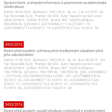
Správní řízení: zveřejnění informace či písemnosti na elektronické
úřední desce
Datum:
08.06.2016
· Sbírkové č.:
3431/2016
· Sp. zn.:
2 As 47/2016 - 44
·
Typ:
Rozsudek (SJS)
· Pramen:
Sb.NSS
· Autor:
Nejvyšší správní soud -
senát (ostatní)
· Vydání:
9/2016
· Strana:
805
· Vztah k předpisu:
500/2004 Sb.: §25 odst.2; JUD132344CZ 11 Ca 27/2007 - 75;
JUD319284CZ 15 A 39/2012 - 74; JUD307372CZ 2 As 15/2015 - 56;
3432/2016
Řízení před soudem: ochrana před nezákonným zásahem před
jeho uskutečněním
Datum:
07.06.2016
· Sbírkové č.:
3432/2016
· Sp. zn.:
8 As 93/2015 - 134
·
Typ:
Rozsudek (SJS)
· Pramen:
Sb.NSS
· Autor:
Nejvyšší správní soud -
senát (ostatní)
· Vydání:
9/2016
· Strana:
807
· Vztah k předpisu:
106/1999 Sb.: §5 odst.3; 106/1999 Sb.; 150/2002 Sb.: §82; JUD32683CZ
I. ÚS 512/02; JUD146396CZ 8 Aps 6/2007 - 247; JUD275889CZ 8 As
55/2012 - 62; JUD244788CZ 7 As 4/2013 - 81; JUD244942CZ 3 Aps
5/2013 - 27; JUD305202CZ 15 A 22/2015 - 91; JUD306307CZ 15 A
51/2015 - 63; JUD313200CZ 9 As 154/2015 - 49;
3433/2016
Řízení před soudem: soudní přezkum rozhodnutí o změně místní