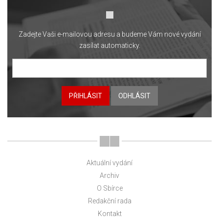
Zadejte Vaši e-mailovou adresu a budeme Vám nové vydání
zasílat automaticky.
PŘIHLÁSIT
ODHLÁSIT
Aktuální vydání
Archiv
O Sbírce
Redakční rada
Kontakt