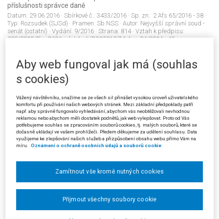
příslušnosti správce daně
Datum:
29.06.2016
· Sbírkové č.:
3433/2016
· Sp. zn.:
2 Afs 65/2016 - 38
·
Typ:
Rozsudek (SJSd)
· Pramen:
Sb.NSS
· Autor:
Nejvyšší správní soud -
senát (ostatní)
· Vydání:
9/2016
· Strana:
814
· Vztah k předpisu:
280/2009 Sb.: §131 odst.1; JUD30521CZ 1 Azs 24/2004 - 49;
JUD30718CZ 3 Azs 33/2004 - 98; JUD139599CZ 7 Afs 13/2007 - 54;
Aby web fungoval jak má (souhlas
s cookies)
3434/2016
Daňové řízení: úrok z neoprávněného jednání správce daně;
Vážený návštěvníku, snažíme se ze všech sil přinášet vysokou úroveň uživatelského
vymáhání daní; posečkání s úhradou daňového nedoplatku
komfortu při používání našich webových stránek. Mezi základní předpoklady patří
Datum:
03.06.2016
· Sbírkové č.:
3434/2016
· Sp. zn.:
5 Afs 170/2015 - 28
·
např. aby správně fungovalo vyhledávání, abychom vás neobtěžovali nevhodnou
Typ:
Rozsudek (SJSd)
· Pramen:
Sb.NSS
· Autor:
Nejvyšší správní soud -
reklamou nebo abychom měli dostatek podnětů, jak web vylepšovat. Proto od Vás
senát (ostatní)
· Vydání:
9/2016
· Strana:
816
· Vztah k předpisu:
potřebujeme souhlas se zpracováním souborů cookies, tj. malých souborů, které se
dočasně ukládají ve vašem prohlížeči. Předem děkujeme za udělení souhlasu. Data
586/1992 Sb.; 280/2009 Sb.: §156; 280/2009 Sb.: §175; 280/2009 Sb.:
využijeme ke zlepšování našich služeb a přizpůsobení obsahu webu přímo Vám na
§254 odst.2; JUD294724CZ 10 Af 48/2011 - 321;
míru.
Oznámení o ochraně osobních údajů a souborů cookie
Zamítnout vše kromě nutných cookies
3435/2016
Daň z příjmů: zdanění příjmů neziskových subjektů; daňová
uznatelnost výdajů
Přijmout všechny soubory cookie
Datum:
21.09.2015
· Sbírkové č.:
3435/2016
· Sp. zn.:
29 Af 62/2013 - 44
·
Typ:
Rozsudek (SJSd)
· Pramen:
Sb.NSS
· Autor:
Krajský soud v Brně
·
Vydání:
9/2016
· Strana:
821
· Vztah k předpisu:
586/1992 Sb.: §18