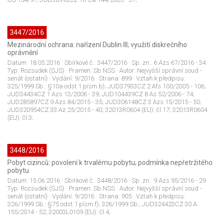
3447/2016
Mezinárodní ochrana: nařízení Dublin III; využití diskrečního
oprávnění
Datum:
18.05.2016
· Sbírkové č.:
3447/2016
· Sp. zn.:
6 Azs 67/2016 - 34
·
Typ:
Rozsudek (SJS)
· Pramen:
Sb.NSS
· Autor:
Nejvyšší správní soud -
senát (ostatní)
· Vydání:
9/2016
· Strana:
899
· Vztah k předpisu:
325/1999 Sb.: §10a odst.1 písm.b); JUD37933CZ 2 Afs 100/2005 - 106;
JUD34434CZ 1 Azs 13/2006 - 39; JUD104439CZ 8 As 52/2006 - 74;
JUD285897CZ 9 Azs 84/2015 - 35; JUD306148CZ 3 Azs 15/2015 - 50;
JUD320954CZ 33 Az 25/2015 - 40; 32013R0604 (EU): čl.17; 32013R0604
(EU): čl.3;
3448/2016
Pobyt cizinců: povolení k trvalému pobytu; podmínka nepřetržitého
pobytu
Datum:
15.06.2016
· Sbírkové č.:
3448/2016
· Sp. zn.:
9 Azs 95/2016 - 29
·
Typ:
Rozsudek (SJS)
· Pramen:
Sb.NSS
· Autor:
Nejvyšší správní soud -
senát (ostatní)
· Vydání:
9/2016
· Strana:
905
· Vztah k předpisu:
326/1999 Sb.: §75 odst.1 písm.f); 326/1999 Sb.; JUD324423CZ 30 A
155/2014 - 52; 32003L0109 (EU): čl.4;