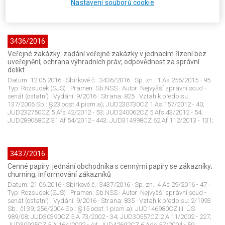
Nastavení souborů cookie
odst.7; 586/1992 Sb.: §23 odst.3 písm.a);
3436/2016
Veřejné zakázky: zadání veřejné zakázky v jednacím řízení bez
uveřejnění; ochrana výhradních práv; odpovědnost za správní
delikt
Datum:
12.05.2016
· Sbírkové č.:
3436/2016
· Sp. zn.:
1 As 256/2015 - 95
·
Typ:
Rozsudek (SJS)
· Pramen:
Sb.NSS
· Autor:
Nejvyšší správní soud -
senát (ostatní)
· Vydání:
9/2016
· Strana:
825
· Vztah k předpisu:
137/2006 Sb.: §23 odst.4 písm.a); JUD230730CZ 1 As 157/2012 - 40;
JUD232750CZ 5 Afs 42/2012 - 53; JUD240062CZ 5 Afs 43/2012 - 54;
JUD289068CZ 31 Af 54/2012 - 443; JUD314998CZ 62 Af 112/2013 - 131;
3437/2016
Cenné papíry: jednání obchodníka s cennými papíry se zákazníky;
churning; informování zákazníků
Datum:
21.06.2016
· Sbírkové č.:
3437/2016
· Sp. zn.:
4 As 29/2016 - 47
·
Typ:
Rozsudek (SJS)
· Pramen:
Sb.NSS
· Autor:
Nejvyšší správní soud -
senát (ostatní)
· Vydání:
9/2016
· Strana:
835
· Vztah k předpisu:
2/1993
Sb.: čl.39; 256/2004 Sb.: §15 odst.1 písm.a); JUD146980CZ III. ÚS
989/08; JUD30390CZ 5 A 73/2002 - 34; JUD30557CZ 2 A 11/2002 - 227;
JUD30925CZ 5 A 164/2002 - 44; JUD42692CZ 6 Ads 57/2004 - 59;