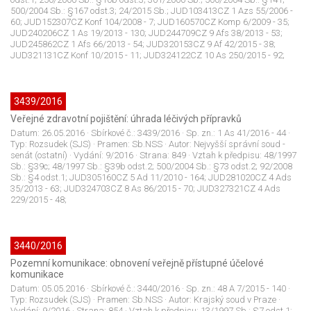
500/2004 Sb.: §167 odst.3; 24/2015 Sb.; JUD103413CZ 1 Azs 55/2006 -
60; JUD152307CZ Konf 104/2008 - 7; JUD160570CZ Komp 6/2009 - 35;
JUD240206CZ 1 As 19/2013 - 130; JUD244709CZ 9 Afs 38/2013 - 53;
JUD245862CZ 1 Afs 66/2013 - 54; JUD320153CZ 9 Af 42/2015 - 38;
JUD321131CZ Konf 10/2015 - 11; JUD324122CZ 10 As 250/2015 - 92;
3439/2016
Veřejné zdravotní pojištění: úhrada léčivých přípravků
Datum:
26.05.2016
· Sbírkové č.:
3439/2016
· Sp. zn.:
1 As 41/2016 - 44
·
Typ:
Rozsudek (SJS)
· Pramen:
Sb.NSS
· Autor:
Nejvyšší správní soud -
senát (ostatní)
· Vydání:
9/2016
· Strana:
849
· Vztah k předpisu:
48/1997
Sb.: §39c; 48/1997 Sb.: §39b odst.2; 500/2004 Sb.: §73 odst.2; 92/2008
Sb.: §4 odst.1; JUD305160CZ 5 Ad 11/2010 - 164; JUD281020CZ 4 Ads
35/2013 - 63; JUD324703CZ 8 As 86/2015 - 70; JUD327321CZ 4 Ads
229/2015 - 48;
3440/2016
Pozemní komunikace: obnovení veřejně přístupné účelové
komunikace
Datum:
05.05.2016
· Sbírkové č.:
3440/2016
· Sp. zn.:
48 A 7/2015 - 140
·
Typ:
Rozsudek (SJS)
· Pramen:
Sb.NSS
· Autor:
Krajský soud v Praze
·
Vydání:
9/2016
· Strana:
854
· Vztah k předpisu:
13/1997 Sb.: §7 odst.1;