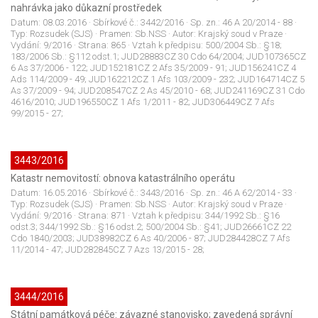
nahrávka jako důkazní prostředek
Datum:
08.03.2016
· Sbírkové č.:
3442/2016
· Sp. zn.:
46 A 20/2014 - 88
·
Typ:
Rozsudek (SJS)
· Pramen:
Sb.NSS
· Autor:
Krajský soud v Praze
·
Vydání:
9/2016
· Strana:
865
· Vztah k předpisu:
500/2004 Sb.: §18;
183/2006 Sb.: §112 odst.1; JUD28883CZ 30 Cdo 64/2004; JUD107365CZ
6 As 37/2006 - 122; JUD152181CZ 2 Afs 35/2009 - 91; JUD156241CZ 4
Ads 114/2009 - 49; JUD162212CZ 1 Afs 103/2009 - 232; JUD164714CZ 5
As 37/2009 - 94; JUD208547CZ 2 As 45/2010 - 68; JUD241169CZ 31 Cdo
4616/2010; JUD196550CZ 1 Afs 1/2011 - 82; JUD306449CZ 7 Afs
99/2015 - 27;
3443/2016
Katastr nemovitostí: obnova katastrálního operátu
Datum:
16.05.2016
· Sbírkové č.:
3443/2016
· Sp. zn.:
46 A 62/2014 - 33
·
Typ:
Rozsudek (SJS)
· Pramen:
Sb.NSS
· Autor:
Krajský soud v Praze
·
Vydání:
9/2016
· Strana:
871
· Vztah k předpisu:
344/1992 Sb.: §16
odst.3; 344/1992 Sb.: §16 odst.2; 500/2004 Sb.: §41; JUD26661CZ 22
Cdo 1840/2003; JUD38982CZ 6 As 40/2006 - 87; JUD284428CZ 7 Afs
11/2014 - 47; JUD282845CZ 7 Azs 13/2015 - 28;
3444/2016
Státní památková péče: závazné stanovisko; zavedená správní