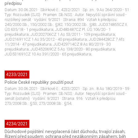
předpisu
Datum:
30.06.2021
· Sbírkové č.:
4232/2021
· Sp. zn.:
9 As 264/2020 - 51
·
Typ:
Rozsudek (SJS)
· Pramen:
Sb.NSS
· Autor:
Nejvyšší správní soud -
rozšířený senát
· Vydání:
9/2021
· Strana:
894
· Vztah k předpisu:
240/2000 Sb.; 150/2002 Sb.: §82; 150/2002 Sb.: §83; JUD374855CZ II.
ÚS 635/18 - 1 prejudikatura; JUD483487CZ Pl. ÚS 106/20 - 1
prejudikatura; JUD202706CZ 1 As 53/2011 - 109 prejudikatura;
JUD216911CZ 1 As 35/2012 - 40 prejudikatura; JUD284428CZ 7 Afs
11/2014 - 47 prejudikatura; JUD429714CZ 8 As 80/2019 - 30
prejudikatura; JUD452069CZ 5 As 138/2020 - 80 prejudikatura;
JUD531691CZ 10 As 391/2020 - 65 prejudikatura;
4233/2021
Policie České republiky: použití pout
Datum:
30.06.2021
· Sbírkové č.:
4233/2021
· Sp. zn.:
8 As 180/2019 - 59
·
Typ:
Rozsudek (SJS)
· Pramen:
Sb.NSS
· Autor:
Nejvyšší správní soud -
senát (ostatní)
· Vydání:
9/2021
· Strana:
916
· Vztah k předpisu:
273/2008 Sb.: §53; 273/2008 Sb.: §54;
4234/2021
Důchodové pojištění: nevyplacená část důchodu; trvající zásah;
Řízení před soudem: ochrana před nezákonným zásahem; běh