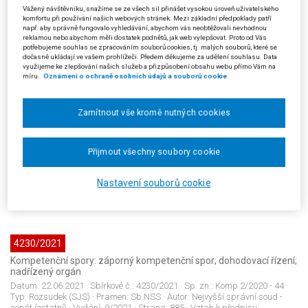
rozhodnutí povinného subjektu
Vážený návštěvníku, snažíme se ze všech sil přinášet vysokou úroveň uživatelského
komfortu při používání našich webových stránek. Mezi základní předpoklady patří
Datum:
24.08.2020
· Sbírkové č.:
4228/2021
· Sp. zn.:
8 A 95/2017 - 135
·
např. aby správně fungovalo vyhledávání, abychom vás neobtěžovali nevhodnou
Typ:
Rozsudek (SJS)
· Pramen:
Sb.NSS
· Autor:
Městský soud v Praze
·
reklamou nebo abychom měli dostatek podnětů, jak web vylepšovat. Proto od Vás
Vydání:
9/2021
· Strana:
871
· Vztah k předpisu:
106/1999 Sb.: §11 odst.2
potřebujeme souhlas se zpracováním souborů cookies, tj. malých souborů, které se
písm.a); JUD260455CZ 10 As 59/2014 - 41 prejudikatura; JUD260495CZ
dočasně ukládají ve vašem prohlížeči. Předem děkujeme za udělení souhlasu. Data
1 As 78/2014 - 41 prejudikatura;
využijeme ke zlepšování našich služeb a přizpůsobení obsahu webu přímo Vám na
míru.
Oznámení o ochraně osobních údajů a souborů cookie
4229/2021
Zamítnout vše kromě nutných cookies
Právo sociálního zabezpečení: příspěvek na péči; Řízení před
soudem: postoupení žádosti o dávku do jiného členského státu EU;
žaloba proti rozhodnutí
Přijmout všechny soubory cookie
Datum:
20.05.2021
· Sbírkové č.:
4229/2021
· Sp. zn.:
49 Ad 8/2021 - 15
·
Typ:
Usnesení (SJS)
· Pramen:
Sb.NSS
· Autor:
Krajský soud v Praze
·
Nastavení souborů cookie
Vydání:
9/2021
· Strana:
881
· Vztah k předpisu:
500/2004 Sb.: §12;
32004R0883 (EU): čl.81;
4230/2021
Kompetenční spory: záporný kompetenční spor; dohodovací řízení;
nadřízený orgán
Datum:
22.06.2021
· Sbírkové č.:
4230/2021
· Sp. zn.:
Komp 2/2020 - 44
·
Typ:
Rozsudek (SJS)
· Pramen:
Sb.NSS
· Autor:
Nejvyšší správní soud -
senát (ostatní)
· Vydání:
9/2021
· Strana:
885
· Vztah k předpisu: