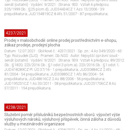
senát (ostatní)
· Vydání:
9/2021
· Strana:
933
· Vztah k předpisu:
325/1999 Sb.: §25 písm.d); JUD34434CZ 1 Azs 13/2006 - 39
prejudikatura; JUD154819CZ 8 Afs 51/2007 - 87 prejudikatura;
4237/2021
Prodej v maloobchodě: online prodej prostřednictvím e-shopu,
zákaz prodeje, prodejní plocha
Datum:
12.07.2021
· Sbírkové č.:
4237/2021
· Sp. zn.:
4 As 349/2020 - 63
·
Typ:
Rozsudek (SJS)
· Pramen:
Sb.NSS
· Autor:
Nejvyšší správní soud -
senát (ostatní)
· Vydání:
9/2021
· Strana:
939
· Vztah k předpisu:
89/2012
Sb.: §1820; 223/2016 Sb.: §1 odst.3 písm.a); 223/2016 Sb.: §1 odst.1;
JUD418289CZ Pl. ÚS 37/16 - 1 prejudikatura; JUD30884CZ 2 Afs
81/2004 - 54 prejudikatura; JUD30885CZ 1 Afs 86/2004 - 54
prejudikatura; JUD48616CZ 2 As 88/2006 - 56 prejudikatura;
JUD195251CZ 1 As 33/2011 - 58 prejudikatura; JUD251706CZ 8 As
37/2011 - 154 prejudikatura;
4238/2021
Služební poměr příslušníků bezpečnostních sborů: výpočet výše
výsluhových nároků; výsluhový příspěvek; činná záloha z důvodů
služby u mezinárodní organizace
Datum:
12.07.2021
· Sbírkové č.:
4238/2021
· Sp. zn.:
4 As 11/2021 - 48
·