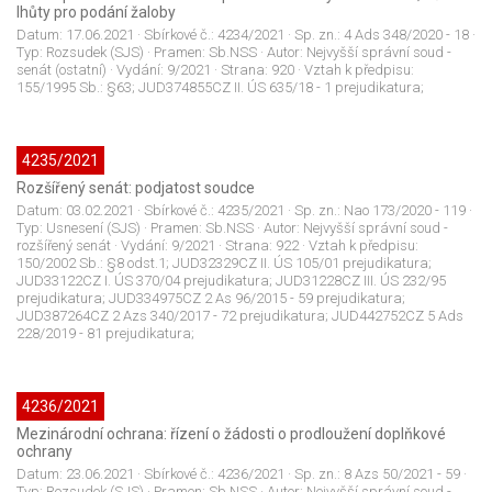
lhůty pro podání žaloby
Datum:
17.06.2021
· Sbírkové č.:
4234/2021
· Sp. zn.:
4 Ads 348/2020 - 18
·
Typ:
Rozsudek (SJS)
· Pramen:
Sb.NSS
· Autor:
Nejvyšší správní soud -
senát (ostatní)
· Vydání:
9/2021
· Strana:
920
· Vztah k předpisu:
155/1995 Sb.: §63; JUD374855CZ II. ÚS 635/18 - 1 prejudikatura;
4235/2021
Rozšířený senát: podjatost soudce
Datum:
03.02.2021
· Sbírkové č.:
4235/2021
· Sp. zn.:
Nao 173/2020 - 119
·
Typ:
Usnesení (SJS)
· Pramen:
Sb.NSS
· Autor:
Nejvyšší správní soud -
rozšířený senát
· Vydání:
9/2021
· Strana:
922
· Vztah k předpisu:
150/2002 Sb.: §8 odst.1; JUD32329CZ II. ÚS 105/01 prejudikatura;
JUD33122CZ I. ÚS 370/04 prejudikatura; JUD31228CZ III. ÚS 232/95
prejudikatura; JUD334975CZ 2 As 96/2015 - 59 prejudikatura;
JUD387264CZ 2 Azs 340/2017 - 72 prejudikatura; JUD442752CZ 5 Ads
228/2019 - 81 prejudikatura;
4236/2021
Mezinárodní ochrana: řízení o žádosti o prodloužení doplňkové
ochrany
Datum:
23.06.2021
· Sbírkové č.:
4236/2021
· Sp. zn.:
8 Azs 50/2021 - 59
·
Typ:
Rozsudek (SJS)
· Pramen:
Sb.NSS
· Autor:
Nejvyšší správní soud -