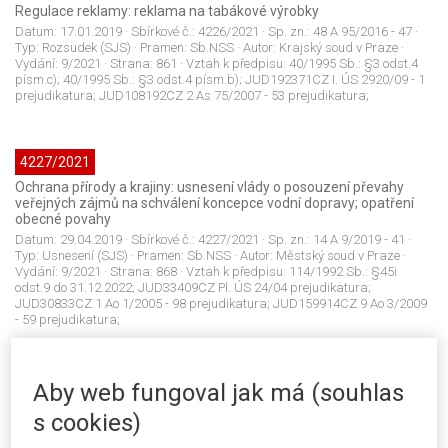
Regulace reklamy: reklama na tabákové výrobky
Datum:
17.01.2019
· Sbírkové č.:
4226/2021
· Sp. zn.:
48 A 95/2016 - 47
·
Typ:
Rozsudek (SJS)
· Pramen:
Sb.NSS
· Autor:
Krajský soud v Praze
·
Vydání:
9/2021
· Strana:
861
· Vztah k předpisu:
40/1995 Sb.: §3 odst.4
písm.c); 40/1995 Sb.: §3 odst.4 písm.b); JUD192371CZ I. ÚS 2920/09 - 1
prejudikatura; JUD108192CZ 2 As 75/2007 - 53 prejudikatura;
4227/2021
Ochrana přírody a krajiny: usnesení vlády o posouzení převahy
veřejných zájmů na schválení koncepce vodní dopravy; opatření
obecné povahy
Datum:
29.04.2019
· Sbírkové č.:
4227/2021
· Sp. zn.:
14 A 9/2019 - 41
·
Typ:
Usnesení (SJS)
· Pramen:
Sb.NSS
· Autor:
Městský soud v Praze
·
Vydání:
9/2021
· Strana:
868
· Vztah k předpisu:
114/1992 Sb.: §45i
odst.9 do 31.12.2022; JUD33409CZ Pl. ÚS 24/04 prejudikatura;
JUD30833CZ 1 Ao 1/2005 - 98 prejudikatura; JUD159914CZ 9 Ao 3/2009
- 59 prejudikatura;
4228/2021
Aby web fungoval jak má (souhlas
Svobodný přístup k informacím: udělení souhlasu s poskytnutím
s cookies)
informace; konkludentní souhlas; dobrovolné poskytnutí
informace povinnému subjektu; informace jako podklad pro