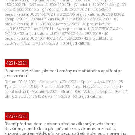
150/2002 Sb.: §97 odst.3; 500/2004 Sb.: §1 odst.1; 500/2004 Sb.: §133
odst.3; 500/2004 Sb.: §178 odst.1; JUD32717CZ III. ÚS 686/02
prejudikatura; JUD34667CZ I. ÚS 260/06 prejudikatura; JUD30433CZ
Komp 1/2004 - 70 prejudikatura; JUD149408CZ 7 Afs 69/2007 - 85
prejudikatura; JUD160570CZ Komp 6/2009 - 35 prejudikatura;
JUD196574CZ 1 As 22/2011 - 64 prejudikatura; JUD237253CZ 4 Ans
2/2013 - 52 prejudikatura; JUD416776CZ 6 As 282/2018 - 46
prejudikatura; JUD495140CZ 4 As 155/2020 - 42 prejudikatura;
JUD495147CZ 10 As 244/2020 - 40 prejudikatura;
4231/2021
Pandemický zákon: platnost změny mimořádného opatření po
jeho zrušení
Datum:
28.06.2021
· Sbírkové č.:
4231/2021
· Sp. zn.:
4 Ao 4 /2021 - 25
·
Typ:
Usnesení (SJS)
· Pramen:
Sb.NSS
· Autor:
Nejvyšší správní soud -
senát (ostatní)
· Vydání:
9/2021
· Strana:
893
· Vztah k předpisu:
94/2021
Sb.: §2; JUD561364CZ 6 As 114/2020 - 63 prejudikatura;
4232/2021
Řízení před soudem: ochrana před nezákonným zásahem;
Rozšířený senát: škola jako původce nezákonného zásahu;
krizová opatření vlády; účinky bezprostředně plynoucí z právního