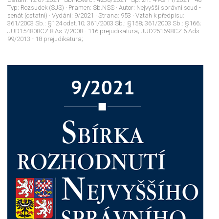
Typ:
Rozsudek (SJS)
· Pramen:
Sb.NSS
· Autor:
Nejvyšší správní soud -
senát (ostatní)
· Vydání:
9/2021
· Strana:
953
· Vztah k předpisu:
361/2003 Sb.: §124 odst.10; 361/2003 Sb.: §158; 361/2003 Sb.: §166;
JUD154808CZ 8 As 7/2008 - 116 prejudikatura; JUD251698CZ 6 Ads
99/2013 - 18 prejudikatura;