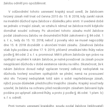
žalobu odmítl pro opožděnost.
V odůvodnění tohoto usnesení krajský soud uvedl, že žalobcem
tvrzený zásah měl trvat od června 2015 do 15. 8. 2018, kdy zanikl nárok
na invalidní důchod syna žalobce v důsledku jeho smrti. V uvedené době
se jednalo o trvající zásah, ve vztahu k němuž se žalobce mohl kdykoliv
domáhat soudní ochrany. Po ukončení tohoto zásahu mohl žalobce
podat zásahovou žalobu ve dvouměsíční lhůtě zakotvené v § 84 odst. 1
s. ř. s., tedy do 15. 10. 2018, neboť z povahy věci se musel nejpozději
dne 15. 8. 2018 dozvědět o ukončení trvání zásahu. Zásahová žaloba
však byla podána až dne 17. 9. 2019, přičemž zmeškání této lhůty nelze
podle § 84 odst. 2 s. ř. s. prominout. Měl-li přitom žalobcův syn právo na
opětující se plnění k rukám žalobce, je nutné považovat za zásah pouze
nevyplácení důchodu v době existence nároku na něho. Skutečnost, že k
rukám žalobce dosud nebyl vyplacen tvrzený celkový nedoplatek na
důchodu tvořený součtem opětujících se plnění, nemá na posouzení
věci vliv. Tvrzený nedoplatek totiž sám o sobě nepředstavuje zásah,
nýbrž pouze důsledek předchozího trvajícího zásahu. Krajský soud tedy
uzavřel, že žaloba na ochranu před nezákonným zásahem žalované byla
podána po uplynutí zákonné lhůty, a proto ji podle § 46 odst. 1 písm. b)
s. ř. s. odmítl.
Proti tomuto usnesení krajského soudu podal žalobce (stěžovatel)