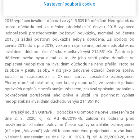
Přerov ze dne 1. 8. 2019. Současně uvedl, že z části oznámení o výplatě
Nastavení souborů cookie
důchodu obsažené v uvedeném rozhodnutí České správy sociálního
zabezpečení ze dne 6. 3. 2015 vyplývá, že jeho synovi měl být od června
2015 vyplácen invalidní důchod ve výši 5.509 Kč měsíčně. Nedoplatek na
tomto důchodu byl za měsíce předcházející červnu 2015 vyplacen
jednorázově prostřednictvím poštovní poukázky, nicméně od června
2015 již žádná poštovní poukázka nebyla doručena. Za období od
června 2015 do srpna 2018, ve kterém syn zemřel, přitom nedoplatek na
invalidním důchodu činí částku v celkové výši 214.851 Kč. Žalobce je
dědicem svého syna a má za to, že jeho smrtí právo domáhat se
zaplacení nedoplatku na invalidním důchodu na něho přešlo. Proto se
žalobce v petitu žaloby, v níž jako žalované označil Českou správu
sociálního zabezpečení a Okresní správu sociálního zabezpečení
Přerov, domáhal také toho, aby krajský soud určil, že uvedené jednání
správních orgánů je nezákonným zásahem, zakázal správním orgánům v
pokračování porušování jeho práva a uložil jim povinnost vyplatit
nedoplatek na invalidním důchodu ve výši 214.851 Kč.
Krajský soud v Ostravě – pobočka v Olomouci nejprve usnesením ze
dne 2. 3. 2020, čj. 72 Ad 46/2019-46, žalobu na ochranu před
nezákonným zásahem žalované České správy sociálního zabezpečení
(dále jen „žalovaná“) vyloučil k samostatnému projednání a rozhodnutí.
Následně usnesením ze dne 12. 10. 2020, čj. 65 A 22/2020-26, tuto