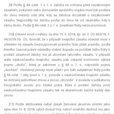
[9] Podle § 84 odst. 1 s. ř. s. žaloba na ochranu před nezákonným
zásahem, pokynem nebo donucením správního orgánu musí být podána
do dvou měsíců ode dne, kdy se žalobce dozvěděl o nezákonném
zásahu. Nejpozději lze žalobu podat do dvou let od okamžiku, kdy k
němu došlo. Podle § 84 odst. 2 s. ř. s. zmeškání lhůty nelze prominout.
[10] Ústavní soud v nálezu ze dne 15. 5. 2018, sp. zn. II. ÚS 635/18, č.
94/2018 Sb. ÚS, dovodil, že v případě trvajícího zásahu obecně musí s
ohledem na zásadu bezrozpornosti právního řádu platit pravidlo, podle
kterého časové právní následky včetně dopadu na počátek běhu lhůty k
podání zásahové žaloby má až ukončení takového zásahu. V případě
stále neukončeného trvajícího zásahu pak ústavně konformní výklad
pojmu „došlo“, který je zakotven v § 84 s. ř. s., odpovídá pojmu
„dochází“. Obdobný princip musí platit i pro běh subjektivní lhůty podle
§ 84 odst. 1 věty první s. ř. s., protože o neukončeném trvajícím zásahu
se dotčený jednotlivec znovu a znovu „dozvídá“. V souladu s judikaturou
Evropského soudu pro lidská práva lhůta k podání žaloby proti
neukončenému trvajícímu zásahu tak ve skutečnosti začíná každý den
znovu.
[11] Podle stěžovatele nebyl zásah žalované ukončen úmrtím jeho
syna dne 15. 8. 2018, nýbrž dosud trvá, neboť invalidní důchod mu jako