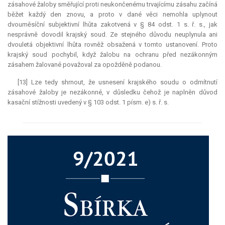
zásahové žaloby směřující proti neukončenému trvajícímu zásahu začíná
běžet každý den znovu, a proto v dané věci nemohla uplynout
dvouměsíční subjektivní lhůta zakotvená v § 84 odst. 1 s. ř. s., jak
nesprávně dovodil krajský soud. Ze stejného důvodu neuplynula ani
dvouletá objektivní lhůta rovněž obsažená v tomto ustanovení. Proto
krajský soud pochybil, když žalobu na ochranu před nezákonným
zásahem žalované považoval za opožděně podanou.
[13] Lze tedy shrnout, že usnesení krajského soudu o odmítnutí
zásahové žaloby je nezákonné, v důsledku čehož je naplněn důvod
kasační stížnosti uvedený v § 103 odst. 1 písm. e) s. ř. s.