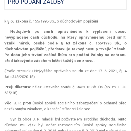
PRO PODÁNÍ ŽALOBY
k § 63 zákona č. 155/1995 Sb., o důchodovém pojištění
Nedojde-li po smrti oprávněného k vyplacení dosud
nevyplacené části důchodu, na který oprávněnému před smrtí
vznikl nárok, osobě podle § 63 zákona č. 155/1995 Sb., o
důchodovém pojištění, představuje takový postup trvající zásah.
Po dobu jeho trvání začíná lhůta pro podání žaloby na ochranu
před takovýmto zásahem běžet každý den znovu.
(Podle rozsudku Nejvyššího správního soudu ze dne 17. 6. 2021, čj. 4
Ads 348/2020-18)
Prejudikatura:
nález Ústavního soudu č. 94/2018 Sb. ÚS (sp. zn. II. ÚS
635/18).
Věc:
J. R. proti České správě sociálního zabezpečení o ochraně před
nezákonným zásahem, o kasační stížnosti žalobce.
Syn žalobce J. R. mladší byl poživatelem sirotčího důchodu. Tento
důchod mu však byl odňat rozhodnutím České správy sociálního
zabezpečení ze dne 6. 3. 2015, neboť se dne 5. 9. 2013 stal poživatelem