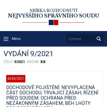
SBÍRKA ROZHODNUTÍ
NEJVYŠŠÍHO SPRÁVNÍHO SOUDU
Menu
VYDÁNÍ 9/2021
ČÍSLO:
9/2021
· ROČNÍK:
XIX
4234/2021
DŮCHODOVÉ POJIŠTĚNÍ: NEVYPLACENÁ
ČÁST DŮCHODU; TRVAJÍCÍ ZÁSAH; ŘÍZENÍ
PŘED SOUDEM: OCHRANA PŘED
NEZÁKONNÝM ZÁSAHEM; BĚH LHŮTY