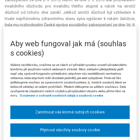
invalidního důchodu pro invaliditu třetího stupně a nárok na sirotčí
důchod od tohoto dne zanikl. Jelikož sirotčí důchod byl vzhledem k
trvale nepříznivému zdravotnímu stavu syna vyplácen k rukám žalobce,
byla mu rozhodnutím České správy sociálního zabezpečení ze dne 16. 9.
2015 uložena povinnost vrátit přeplatek na sirotčím důchodu v částce
51.111 Kč za období od 5. 9. 2013 do 11. 4. 2015. Z této částky bylo
Aby web fungoval jak má (souhlas
žalobcem uhrazeno jen 1.500 Kč, a proto Česká správa sociálního
zabezpečení přistoupila k exekučnímu vymáhání zbytku dluhu ve výši
s cookies)
49.611 Kč, které však nebylo úspěšné. Následně byl žalobci
rozhodnutím České správy sociálního zabezpečení ze dne 10. 7. 2019
Vážený návštěvníku, snažíme se ze všech sil přinášet vysokou úroveň uživatelského
přiznán starobní důchod. Doplatek na starobním důchodu ve výši 94.619
komfortu při používání našich webových stránek. Mezi základní předpoklady patří
např. aby správně fungovalo vyhledávání, abychom vás neobtěžovali nevhodnou
Kč, který vznikl v období od 12. 9. 2018 do 11. 9. 2019, však byl
reklamou nebo abychom měli dostatek podnětů, jak web vylepšovat. Proto od Vás
rozhodnutím České správy sociálního zabezpečení ze dne 2. 8. 2019
potřebujeme souhlas se zpracováním souborů cookies, tj. malých souborů, které se
dočasně ukládají ve vašem prohlížeči. Předem děkujeme za udělení souhlasu. Data
zúčtován na úhradu zmíněného přeplatku na sirotčím důchodu ve výši
využijeme ke zlepšování našich služeb a přizpůsobení obsahu webu přímo Vám na
49.611 Kč, přičemž od zbývající části doplatku starobního důchodu byly
míru.
Oznámení o ochraně osobních údajů a souborů cookie
ještě odečteny náklady
exekuce
ve výši 18.062 Kč, a žalobci tak byla
vyplacena částka 26.946 Kč.
Zamítnout vše kromě nutných cookies
V žalobě podané u Krajského soudu v Ostravě – pobočka v
Olomouci se žalobce domáhal zrušení zmíněného rozhodnutí České
správy sociálního zabezpečení ze dne 2. 8. 2019 a blíže
Přijmout všechny soubory cookie
nespecifikovaného rozhodnutí Okresní správy sociálního zabezpečení