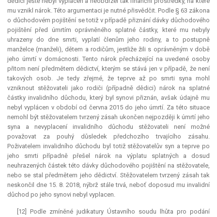
dědici ještě nebyl vyplacen a neobdržel tak finanční prostředky, na které
mu vznikl nárok. Této argumentaci je nutné přisvědčit. Podle § 63 zákona
o důchodovém pojištění se totiž v případě přiznání dávky důchodového
pojištění před úmrtím oprávněného splatné částky, které mu nebyly
uhrazeny do dne smrti, vyplatí členům jeho rodiny, a to postupně
manželce (manželi), dětem a rodičům, jestliže žili s oprávněným v době
jeho úmrtí v domácnosti. Tento nárok přecházející na uvedené osoby
přitom není předmětem dědictví, kterým se stává jen v případě, že není
takových osob. Je tedy zřejmé, že teprve až po smrti syna mohl
vzniknout stěžovateli jako rodiči (případně dědici) nárok na splatné
částky invalidního důchodu, který byl synovi přiznán, avšak údajně mu
nebyl vyplácen v období od června 2015 do jeho úmrtí. Za této situace
nemohl být stěžovatelem tvrzený zásah ukončen nejpozději k úmrtí jeho
syna a nevyplacení invalidního důchodu stěžovateli není možné
považovat za pouhý důsledek předchozího trvajícího zásahu.
Poživatelem invalidního důchodu byl totiž stěžovatelův syn a teprve po
jeho smrti případně přešel nárok na výplatu splatných a dosud
neuhrazených částek této dávky důchodového pojištění na stěžovatele,
nebo se stal předmětem jeho dědictví. Stěžovatelem tvrzený zásah tak
neskončil dne 15. 8. 2018, nýbrž stále trvá, neboť doposud mu invalidní
důchod po jeho synovi nebyl vyplacen.
[12] Podle zmíněné judikatury Ústavního soudu lhůta pro podání