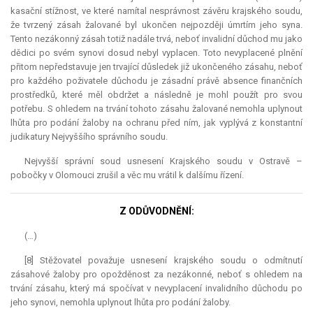
kasační stížnost, ve které namítal nesprávnost závěru krajského soudu,
že tvrzený zásah žalované byl ukončen nejpozději úmrtím jeho syna.
Tento nezákonný zásah totiž nadále trvá, neboť invalidní důchod mu jako
dědici po svém synovi dosud nebyl vyplacen. Toto nevyplacené plnění
přitom nepředstavuje jen trvající důsledek již ukončeného zásahu, neboť
pro každého poživatele důchodu je zásadní právě absence finančních
prostředků, které měl obdržet a následně je mohl použít pro svou
potřebu. S ohledem na trvání tohoto zásahu žalované nemohla uplynout
lhůta pro podání žaloby na ochranu před ním, jak vyplývá z konstantní
judikatury Nejvyššího správního soudu.
Nejvyšší správní soud usnesení Krajského soudu v Ostravě –
pobočky v Olomouci zrušil a věc mu vrátil k dalšímu řízení.
Z ODŮVODNĚNÍ:
(…)
[8] Stěžovatel považuje usnesení krajského soudu o odmítnutí
zásahové žaloby pro opožděnost za nezákonné, neboť s ohledem na
trvání zásahu, který má spočívat v nevyplacení invalidního důchodu po
jeho synovi, nemohla uplynout lhůta pro podání žaloby.