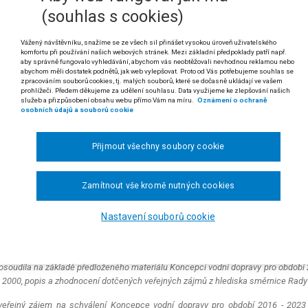
(souhlas s cookies)
i odst. 9 zákona č. 114/1992 Sb., o ochraně přírody a krajiny ve znění účinném 
Vážený návštěvníku, snažíme se ze všech sil přinášet vysokou úroveň uživatelského
komfortu při používání našich webových stránek. Mezi základní předpoklady patří např.
nesení vlády podle § 45i odst. 9 zákona č. 114/1992 Sb., o ochraně př
aby správně fungovalo vyhledávání, abychom vás neobtěžovali nevhodnou reklamou nebo
žujícího veřejného zájmu na schválení koncepce vodní dopravy, nen
abychom měli dostatek podnětů, jak web vylepšovat. Proto od Vás potřebujeme souhlas se
onkrétní úřady obcí a krajů, které by v budoucnu rozhodovaly ve věci s
zpracováním souborů cookies, tj. malých souborů, které se dočasně ukládají ve vašem
prohlížeči. Předem děkujeme za udělení souhlasu. Data využijeme ke zlepšování našich
služeb a přizpůsobení obsahu webu přímo Vám na míru.
Oznámení o ochraně
 usnesení Městského soudu v Praze ze dne 29. 4. 2019, čj. 14 A 9/2019-41)
osobních údajů a souborů cookie
dikatura:
č. 740/2006 Sb. NSS, č. 2009/2010 Sb. NSS.; nález Ústavního soudu č
Přijmout všechny soubory cookie
ákladní organizace Českého svazu ochránců přírody Teplice – FERGUNNA p
é povahy.
Zamítnout vše kromě nutných cookies
rhovatel se domáhal zrušení bodu II. usnesení vlády č. 46 ze dne 17. 1. 201
dopravy pro období 2016 – 2023 vč. opatření "Realizace stavebních opatř
Nastavení souborů cookie
jícího návrh záměru „Plavební stupeň Děčín“
(dále jen „Usnesení vlády“). Usne
láda
posoudila na základě předloženého materiálu Koncepci vodní dopravy pro období 2
2000, popis a zhodnocení dotčených veřejných zájmů z hlediska směrnice Rady
veřejný zájem na schválení Koncepce vodní dopravy pro období 2016 - 2023 