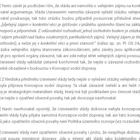
] Tento závěr je podložen i tím, že vláda ani nemohla o veřejném zájmu na k
vatel argumentuje. Vláda Usnesením nemohla závazně vyřešit otázku veřejn
vatel poukazuje, tak tuto otázku budou případně posuzovat příslušné sta
„[v]
eřejný zájem v konkrétní věci je zjišťován v průběhu správního řízení na zák
rozporů a připomínek. Z odůvodnění rozhodnutí, jehož ústředním bodem je otázka
ý zájem převážil nad řadou soukromých, partikulárních zájmů. Veřejný zájem je tře
stňování), a nelze jej v konkrétní věci
a priori
stanovit
.“ (nález sp. zn. Pl. ÚS 2
tázka veřejného zájmu stanovena zákonodárcem, jeho závěry jsou aplikova
ýt pro správní orgány závazné, tak ani zde nebyl střet veřejných zájmů posou
Usnesení vlády vykládat ústavně konformně tak, že nejde o závazné rozhodnu
tavbě obsažené v budoucnu v Koncepci vodní dopravy.
] Z hlediska předmětu Usnesení vlády tedy nejde o vyřešení otázky veřejnéh
byla příprava Koncepce vodní dopravy. Ta však závazně neřeší a ani řešit
y je strategickým materiálem vlády, který má být podkladem pro činnost vlád
ce nejde o opatření obecné povahy, tak jak dovozuje navrhovatel.
] Navíc navrhovatel opomíjí, že Usnesením vlády dokonce nebyla koncepce a
ním vlády byla přijata samotná Koncepce vodní dopravy, tak ani tato konc
 jako opatřením obecné povahy není Politika územního rozvoje (viz rozsudek 
] Usnesení vlády není opatřením obecné povahy i proto, že nesplňuje druho
ost pouze ministrovi dopravy. Jde o interní akt vlády jako kolektivního 