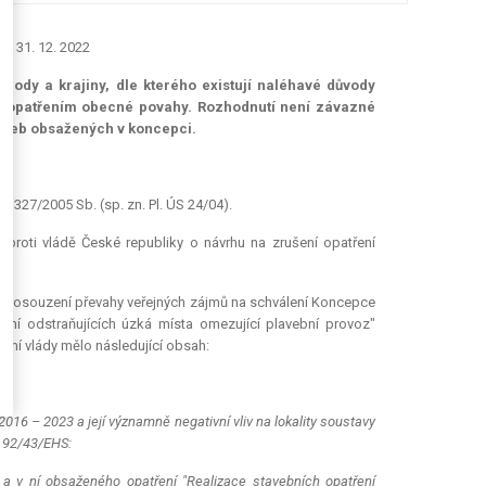
do 31. 12. 2022
írody a krajiny, dle kterého existují naléhavé důvody
í opatřením obecné povahy. Rozhodnutí není závazné
taveb obsažených v koncepci.
. 327/2005 Sb. (sp. zn. Pl. ÚS 24/04).
roti vládě České republiky o návrhu na zrušení opatření
8 o posouzení převahy veřejných zájmů na schválení Koncepce
ení odstraňujících úzká místa omezující plavební provoz"
sení vlády mělo následující obsah:
016 – 2023 a její významně negativní vliv na lokality soustavy
 92/43/EHS:
a v ní obsaženého opatření "Realizace stavebních opatření