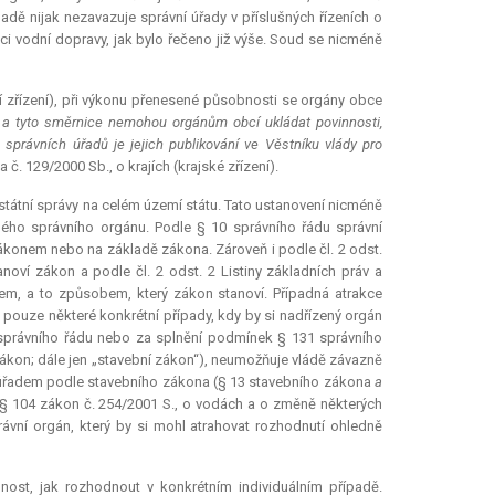
ě nijak nezavazuje správní úřady v příslušných řízeních o
 vodní dopravy, jak bylo řečeno již výše. Soud se nicméně
í zřízení), při výkonu přenesené působnosti se orgány obce
 a tyto směrnice nemohou orgánům obcí ukládat povinnosti,
právních úřadů je jejich publikování ve Věstníku vlády pro
č. 129/2000 Sb., o krajích (krajské zřízení).
státní správy na celém území státu. Tato ustanovení nicméně
jiného správního orgánu. Podle § 10 správního řádu správní
zákonem nebo na základě zákona. Zároveň i podle čl. 2 odst.
noví zákon a podle čl. 2 odst. 2 Listiny základních práv a
em, a to způsobem, který zákon stanoví. Případná
atrakce
 pouze některé konkrétní případy, kdy by si nadřízený orgán
) správního řádu nebo za splnění podmínek § 131 správního
zákon; dále jen „stavební zákon“), neumožňuje vládě závazně
m úřadem podle stavebního zákona (§ 13 stavebního zákona
a
s § 104 zákon č. 254/2001 S., o vodách a o změně některých
rávní orgán, který by si mohl atrahovat rozhodnutí ohledně
ost, jak rozhodnout v konkrétním individuálním případě.