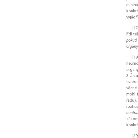
minist
konkré
vyjádř
[17
řídí té
pokud 
orgány
[18
neumož
orgány
3 Ústa
svobod
věcné 
mohl a
řádu).
rozhod
contra
zákon
konkré
[1