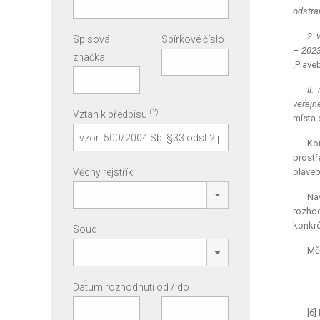
odstra
2. 
Spisová
Sbírkové číslo
– 2023
značka
‚Plave
II.
veřejn
(?)
Vztah k předpisu
místa 
Ko
prostř
Věcný rejstřík
plaveb
Na
rozhod
konkré
Soud
Měs
Datum rozhodnutí od / do
[6]