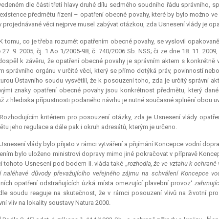
 vedeném dle části třetí hlavy druhé dílu sedmého soudního řádu správního, s
s. existence předmětu řízení – opatření obecné povahy, které by bylo možno
v projednávané věci nejprve musel zabývat otázkou, zda Usnesení vlády je opa
 K tomu, co je třeba rozumět opatřením obecné povahy, se vyslovil opakovaně 
 27. 9. 2005, čj. 1 Ao 1/2005-98, č. 740/2006 Sb. NSS; či ze dne 18. 11. 2009,
ospěl k závěru, že opatření obecné povahy je správním aktem s konkrétně
 správního orgánu v určité věci, který se přímo dotýká práv, povinností ne
turou Ústavního soudu vysvětlil, že k posouzení toho, zda je určitý správní a
ými znaky opatření obecné povahy jsou konkrétnost předmětu, který dané 
ž z hlediska přípustnosti podaného návrhu je nutné současné splnění obou 
 Rozhodujícím kritériem pro posouzení otázky, zda je Usnesení vlády opatř
tu jeho regulace a dále pak i okruh adresátů, kterým je určeno.
 Usnesení vlády bylo přijato v rámci vytváření a přijímání Koncepce vodní do
ním bylo uloženo ministrovi dopravy mimo jiné pokračovat v přípravě Koncep
i tohoto Usnesení pod bodem II. vláda také „
rozhodla, že ve vztahu k ochraně
jí naléhavé důvody převažujícího veřejného zájmu na schválení Koncepce vo
ních opatření odstraňujících úzká místa omezující plavební provoz‘
zahrnují
dle soudu reaguje na skutečnost, že v rámci posouzení vlivů na životní p
ní vliv na lokality soustavy
Natura
2000.