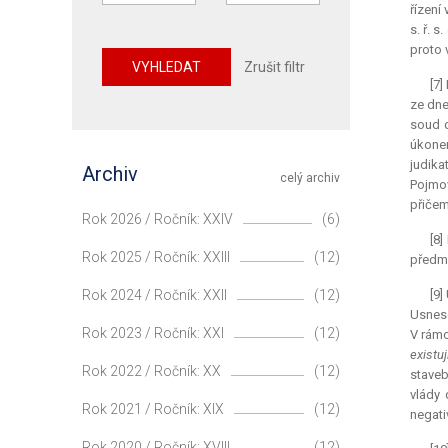
řízení
s. ř. 
proto 
VYHLEDAT
Zrušit filtr
[7]
ze dne
soud d
úkonem
judika
Archiv
celý archiv
Pojmov
přičem
Rok 2026 / Ročník: XXIV
(6)
[8]
Rok 2025 / Ročník: XXIII
(12)
předmě
Rok 2024 / Ročník: XXII
(12)
[9]
Usnese
Rok 2023 / Ročník: XXI
(12)
V rámc
existu
Rok 2022 / Ročník: XX
(12)
staveb
vlády 
Rok 2021 / Ročník: XIX
(12)
negativ
Rok 2020 / Ročník: XVIII
(12)