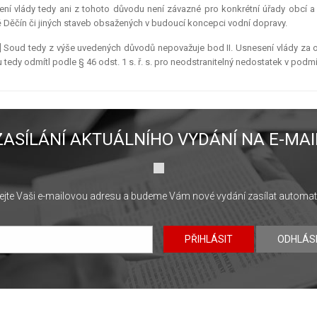
ní vlády tedy ani z tohoto důvodu není závazné pro konkrétní úřady obcí a 
 Děčín či jiných staveb obsažených v budoucí koncepci vodní dopravy.
] Soud tedy z výše uvedených důvodů nepovažuje bod II. Usnesení vlády za o
 tedy odmítl podle § 46 odst. 1 s. ř. s. pro neodstranitelný nedostatek v podmí
ZASÍLÁNÍ AKTUÁLNÍHO VYDÁNÍ NA E-MAI
jte Vaši e-mailovou adresu a budeme Vám nové vydání zasílat automat
PŘIHLÁSIT
ODHLÁS