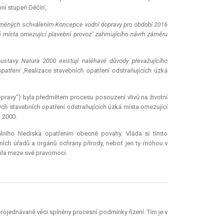
bní stupeň Děčín‘
,
vněných schválením Koncepce vodní dopravy pro období 2016
á místa omezující plavební provoz" zahrnujícího návrh záměru
soustavy
Natura
2000 existují naléhavé důvody převažujícího
opatření
‚Realizace stavebních opatření odstraňujících úzká
ravy“) byla předmětem procesu posouzení vlivů na životní
ných stavebních opatření odstraňujících úzká místa omezující
a
2000.
álního hlediska opatřením obecné povahy. Vláda si tímto
ních úřadů a orgánů ochrany přírody, neboť jen ty mohou v
čila meze své pravomoci.
rojednávané věci splněny procesní podmínky řízení. Tím je v