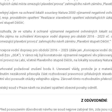
ňujících úzká místa omezující plavební provoz" zahrnujícího návrh záměru
‚Plave
veřejný zájem na ochraně lokalit soustavy
Natura
2000 významně negativně ovli
, resp. prováděním opatření "Realizace stavebních opatření odstraňujících úzk
bní stupeň Děčín‘
;
 rozhodla, že ve vztahu k ochraně významně negativně ovlivněných lokalit 
ého zájmu na schválení Koncepce vodní dopravy pro období 2016 - 2023 vč. 
omezující plavební provoz‘
zahrnujícího návrh záměru
‚Plavební stupeň Děčín‘.“
ncepce vodní dopravy pro období 2016 – 2023 (dále jen „Koncepce vodní dop
edí (tzv. „SEA“). V rámci něj byl konstatován významně negativní vliv plánova
ní provoz na Labi, včetně Plavebního stupně Děčín, na lokality soustavy
Natur
vrhovatel požadoval zrušení bodu II. Usnesení vlády, protože je z materi
nutím nezákonně přisvojila část rozhodovací pravomoci příslušných staveb
tní věci posoudit otázky veřejného zájmu. Zároveň tímto rozhodnutím překro
tský soud v Praze návrh na zrušení opatření obecné povahy odmítl.
Z ODŮVODNĚNÍ:
 Před posouzením důvodnosti návrhu se soud nejprve zabýval tím, zda jsou v p