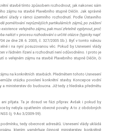
onkrétní stavbě tímto způsobem rozhodnout, jak nakonec sám
ého zájmu na stavbě Plavebního stupně Děčín. Jak správně
vební úřady v rámci územního rozhodnutí. Podle Ústavního
ladě poměřování nejrůznějších partikulárních zájmů, po zvážení
 existence veřejného zájmu, pak musí zřetelně vyplynout, proč
ba nalézt v procesu rozhodování o určité otázce (typicky např.
4/04 ze dne 28. 6. 2005, č. 327/2005 Sb.). Byť v tomto nálezu
telné i na nyní posuzovanou věc. Pokud by Usnesení vlády
zen v řádném řízení a rozhodnutí není odůvodněno. I proto je
tí o veřejném zájmu na stavbě Plavebního stupně Děčín, či
o zájmu na konkrétních stavbách. Předmětem tohoto Usnesení
 nemůže otázku povolení konkrétní stavby. Koncepce vodní
y a ministerstev do budoucna. Již tedy z hlediska předmětu
ni přijata. Ta je dosud ve fázi příprav. Avšak i pokud by
epce by nebyla opatřením obecné povahy. A to z obdobných
NSS čj. 9 Ao 3/2009-59).
u podmínku, tedy obecnost adresátů. Usnesení vlády ukládá
orgánu, kterým usměrňuje činnost ministerstev, konkrétně