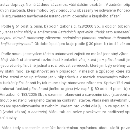
erstva dopravy. Nemá žádnou závaznost vůči dalším osobám. V žádném případ
tních stavbách, které mohou být v budoucnu obsaženy ve schválené Koncepci
í i k argumentaci navrhovatele ustanoveními obecního a krajského zřízení.
] Podle § 61 odst. 2 písm. b) bod 1 zákona č. 128/2000 Sb., o obcích (obecn
ž „
usneseními vlády a směrnicemi ústředních správních úřadů; tato usnesení
nejsou zároveň stanoveny zákonem; podmínkou platnosti směrnic ústředních s
 krajů a orgány obcí
“. Obdobné platí pro kraje podle § 30 písm. b) bod 1 zákona 
] Podle soudu je smyslem těchto ustanovení zajistit co možná jednotný výkon 
ňují vládě si atrahovat rozhodnutí konkrétní věci, která je v příslušnosti 
 jsou věcně příslušné jednat a rozhodovat ve věcech, které jim byly svěřeny 
vy státní moc lze uplatňovat jen v případech, v mezích a způsoby, které sta
 lze státní moc uplatňovat jen v případech a v mezích stanovených zákon
a funkční příslušnosti by tak musela být stanovena zákonem. Správní řád zná
trahovat funkční příslušnost jiného orgánu (viz např. § 80 odst. 4 písm. b
 Ani zákon č. 183/2006 Sb., o územním plánování a stavebním řádu (stavební 
nout o existenci veřejného zájmu na konkrétní stavbě. Vláda není stavební
rio
) ani specializovaným stavebním úřadem pro vodní díla [§ 15 ve spojení 
ů (vodní zákon)
a contrario
]. Vládu tak ani nelze považovat za nadřízený sp
tní stavby.
9] Vláda tedy usnesením nemůže konkrétnímu správnímu úřadu uložit povinn