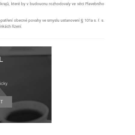
krajů, které by v budoucnu rozhodovaly ve věci Plavebního
patření obecné povahy ve smyslu ustanovení § 101a s. ř. s.
nkách řízení.
L
icky.
IT