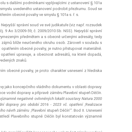
polu s dalšími podmínkami vyplývajícími z ustanovení § 101a
 ve smyslu uvedeného ustanovení podrobit přezkumu. Soud se
třením obecné povahy ve smyslu § 101a s. ř. s.
Nejvyšší správní soud ve své judikatuře (viz např. rozsudek
 čj. 9 Ao 3/2009-59, č. 2009/2010 Sb. NSS). Nejvyšší správní
 vymezeným předmětem a s obecně určenými adresáty, tedy
bo zájmů blíže neurčeného okruhu osob. Zároveň v souladu s
kt opatřením obecné povahy, je nutno přistupovat materiálně.
opatření upravuje, a obecnost adresátů, na které dopadá,
uvedených znaků.
ením obecné povahy, je proto charakter usnesení z hlediska
pravy jako koncepčního vládního dokumentu v oblasti dopravy.
ce vodní dopravy a přípravě záměru Plavební stupeň Děčín.
 významně negativně ovlivněných lokalit soustavy
Natura
2000
dní dopravy pro období 2016 - 2023 vč. opatření
‚Realizace
cího návrh záměru
‚Plavební stupeň Děčín‘
“
. Bod II. Usnesení
rostředí Plavebního stupně Děčín byl konstatován významně