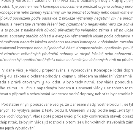
] Podle § 45i odst. 1 zákona č. 114/1992 Sb., o ochraně přírody a krajiny, „[t]
en
h odst. 1, je povinen návrh koncepce nebo záměru předložit orgánu ochrany přír
 koncepcemi nebo záměry významný vliv na předmět ochrany nebo celistvost evro
[p]
okud posouzení podle odstavce 2 prokáže významný negativní vliv na předm
oblasti a neexistuje variantní řešení bez významného negativního vlivu, lze s
, a to pouze z naléhavých důvodů převažujícího veřejného zájmu a až po ulož
nosti soustavy ptačích oblastí a evropsky významných lokalit podle odstavce
ění možnosti nahradit lokalitu dotčenou realizací koncepce v obdobném rozsahu 
valovaná koncepce nebo její jednotlivé části. Kompenzačními opatřeními pro ú
ní záměrem ovlivněných předmětů ochrany ve stejné lokalitě nebo nahrazení lo
tí mohou být opatření směřující k nahrazení možných dočasných ztrát na předm
1] V dané věci je vládou projednávána a vypracována Koncepce lodní doprav
ný § 45i zákona o ochraně přírody a krajiny. S ohledem na shledání významně 
adu s právě citovaným § 45i odst. 9 bylo tedy nutné, aby vláda posoudila
ého zájmu. To učinila napadeným bodem II. Usnesení vlády. Bez tohoto roz
ovat v přípravě a schvalování Koncepce vodní dopravy, neboť ta by nemohla bý
] Podstatné v nyní posuzované věci je, že Usnesení vlády, včetně bodu II., se t
ných. To vyplývá jasně z textu bodu II. Usnesení vlády, podle nějž „
existují
ce vodní dopravy
“. Vláda poté pouze uvádí příklady konkrétních staveb obsaž
chápat tak, že by jím vláda již rozhodla o tom, že u konkrétních stavebních 
na jejich vybudování.