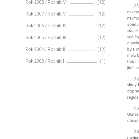
Rok 2008 / Ročník: VI
(12)
[13
navrho
Rok 2007 / Ročník: V
(12)
navrho
soudu 
Rok 2006 / Ročník: IV
(12)
všech 
veřejn
Rok 2005 / Ročník: III
(12)
o vyvla
Rok 2004 / Ročník: II
(12)
byla o
mělo b
Rok 2003 / Ročník: I
(1)
třeba 
jiné s
[14
vlády 
doprav
regula
[15
Usnese
důvodů
[16
povinn