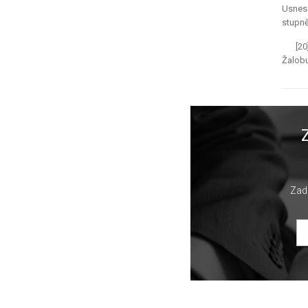
Usnese
stupně
[20
Žalobu
Zade