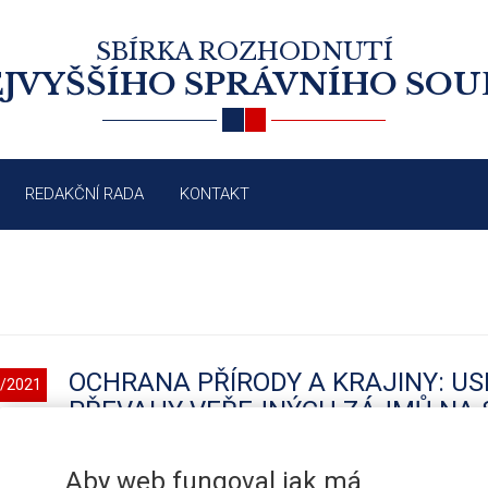
SBÍRKA ROZHODNUTÍ
JVYŠŠÍHO SPRÁVNÍHO SO
REDAKČNÍ RADA
KONTAKT
OCHRANA PŘÍRODY A KRAJINY: US
/2021
PŘEVAHY VEŘEJNÝCH ZÁJMŮ NA 
DOPRAVY; OPATŘENÍ OBECNÉ POV
Aby web fungoval jak má