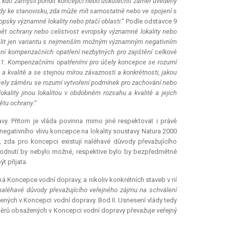
, kdo zamýšlí pořídit koncepci nebo uskutečnit záměr uvedený
ody ke stanovisku, zda může mít samostatně nebo ve spojení s
psky významné lokality nebo ptačí oblasti
.“ Podle odstavce 9
ět ochrany nebo celistvost evropsky významné lokality nebo
chválit jen variantu s nejmenším možným významným negativním
ení kompenzačních opatření nezbytných pro zajištění celkové
 11. Kompenzačními opatřeními pro účely koncepce se rozumí
a kvalitě a se stejnou mírou závaznosti a konkrétnosti, jakou
čely záměru se rozumí vytvoření podmínek pro zachování nebo
kality jinou lokalitou v obdobném rozsahu a kvalitě a jejich
ětu ochrany
.“
y. Přitom je vláda povinna mimo jiné respektovat i právě
negativního vlivu koncepce na lokality soustavy
Natura
2000
, zda pro koncepci existují naléhavé důvody převažujícího
hodnutí by nebylo možné, respektive bylo by bezpředmětné
t přijata.
ýká Koncepce vodní dopravy, a nikoliv konkrétních staveb v ní
 naléhavé důvody převažujícího veřejného zájmu na schválení
ených v Koncepci vodní dopravy. Bod II. Usnesení vlády tedy
záměrů obsažených v Koncepci vodní dopravy převažuje veřejný