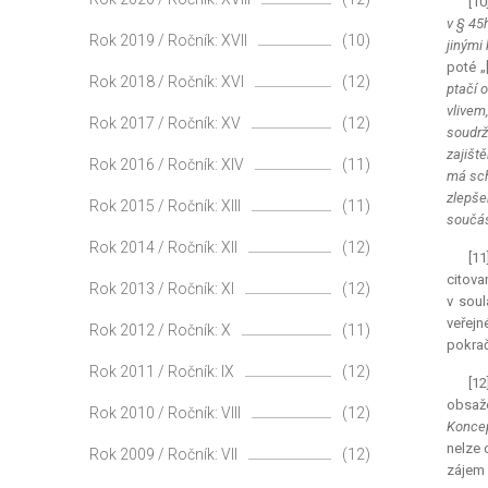
[10
v § 45
Rok 2019 / Ročník: XVII
(10)
jinými
poté „
Rok 2018 / Ročník: XVI
(12)
ptačí 
vlivem
Rok 2017 / Ročník: XV
(12)
soudrž
zajišt
Rok 2016 / Ročník: XIV
(11)
má sch
zlepše
Rok 2015 / Ročník: XIII
(11)
součás
Rok 2014 / Ročník: XII
(12)
[1
citova
Rok 2013 / Ročník: XI
(12)
v soul
veřejn
Rok 2012 / Ročník: X
(11)
pokrač
Rok 2011 / Ročník: IX
(12)
[12
obsaže
Rok 2010 / Ročník: VIII
(12)
Koncep
nelze 
Rok 2009 / Ročník: VII
(12)
zájem 