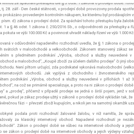
 vinnou ze spáchání přestupku dle § 3 odst. 1 zákona o prodejní době. Tohot
, tj. 28. září - Den české státnosti, v prodejní době provozovny prodala spo
lo prokázáno provedeným kontrolním nákupem, ke kterému byl prodávajícím vy
1 písm. d) zákona o prodejní době. Za spáchání tohoto přestupku byla žalobk
t. 1 a § 46 odst. 1 zákona č. 250/2016 Sb., o odpovědnosti za přestupky a ří
a pokuta ve výši 100.000 Kč a povinnost uhradit náklady řízení ve výši 1.000 Kč
lovaná v odůvodnění napadeného rozhodnutí uvedla, že § 1 zákona o prodej
ch svátcích v maloobchodě a velkoobchodě. Zákonem stanovený zákaz se ta
něním s předmětem podnikání „Výroba, obchod a služby neuvedené v p
obchod a maloobchod“, „Koupě zboží za účelem dalšího prodeje“ či jiný ob
bchodu. Není přitom určující, zda podnikatel vykonává maloobchodní (vel
internetových obchodů. Jak vyplývá z obchodního i živnostenského rejs
ětem podnikání „Výroba, obchod a služby neuvedené v přílohách 1 až 3
chod“, na což se primárně specializuje, a proto na ni zákon o prodejní době
y“ a „prodej“, přičemž v případě prodeje se jedná o širší pojem, jenž v s
ené, pokud je zákaz prodeje užitý v zákoně o prodejní době vykládán tak, že s
ávěrečnou fázi – převzetí zboží kupujícím, a nikoli jen na samotný okamžik uz
lobkyně podala proti rozhodnutí žalované žalobu, v níž namítla, že správ
ažovaly za klasický internetový obchod. Napadené rozhodnutí je nez
chodě“. Zákon o prodejní době se vůbec na internetové obchody a jejich
o se zákon o prodejní době na internetové obchody a jejich výdejny vztah