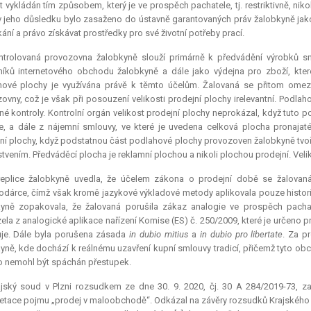
t vykládán tím způsobem, který je ve prospěch pachatele, tj. restriktivně, niko
v jeho důsledku bylo zasaženo do ústavně garantovaných práv žalobkyně ja
ání a právo získávat prostředky pro své životní potřeby prací.
ntrolovaná provozovna žalobkyně slouží primárně k předvádění výrobků sml
íků internetového obchodu žalobkyně a dále jako výdejna pro zboží, kter
ové plochy je využívána právě k těmto účelům. Žalovaná se přitom omezi
ovny, což je však při posouzení velikosti prodejní plochy irelevantní. Pod
é kontroly. Kontrolní orgán velikost prodejní plochy neprokázal, když tuto 
e, a dále z nájemní smlouvy, ve které je uvedena celková plocha pronajat
ní plochy, když podstatnou část podlahové plochy provozoven žalobkyně tvoří 
tvením. Předváděcí plocha je reklamní plochou a nikoli plochou prodejní. Veli
replice žalobkyně uvedla, že účelem zákona o prodejní době se žalovan
dárce, čímž však kromě jazykové výkladové metody aplikovala pouze historic
yně zopakovala, že žalovaná porušila zákaz analogie ve prospěch pacha
ela z analogické aplikace nařízení Komise (ES) č. 250/2009, které je určeno p
uje. Dále byla porušena zásada
in dubio mitius
a
in dubio pro libertate
. Za p
yně, kde dochází k reálnému uzavření kupní smlouvy tradicí, přičemž tyto o
o nemohl být spáchán přestupek.
ajský soud v Plzni rozsudkem ze dne 30. 9. 2020, čj. 30 A 284/2019-73, z
retace
pojmu „prodej v maloobchodě“. Odkázal na závěry rozsudků Krajského so