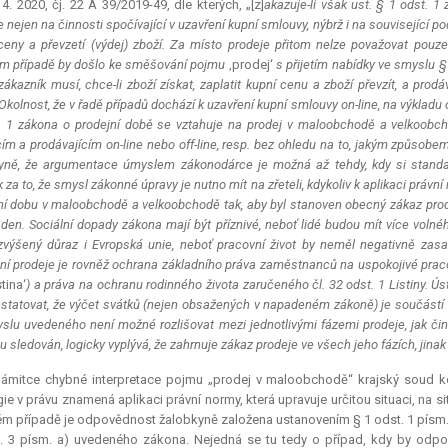
 4. 2020, čj. 22 A 39/2019-49, dle kterých, „[z]
akazuje-li však ust. § 1 odst. 
 nejen na činnosti spočívající v uzavření kupní smlouvy, nýbrž i na související pod
ceny a převzetí (výdej) zboží. Za místo prodeje přitom nelze považovat pouze
m případě by došlo ke směšování pojmu
‚prodej‘
s přijetím nabídky ve smyslu
zákazník musí, chce-li zboží získat, zaplatit kupní cenu a zboží převzít, a pro
 Okolnost, že v řadě případů dochází k uzavření kupní smlouvy on-line, na výkla
. 1 zákona o prodejní době se vztahuje na prodej v maloobchodě a velkoobch
cím a prodávajícím on-line nebo off-line, resp. bez ohledu na to, jakým způsob
yně, že argumentace úmyslem zákonodárce je možná až tehdy, kdy si standa
 za to, že smysl zákonné úpravy je nutno mít na zřeteli, kdykoliv k aplikaci práv
ní dobu v maloobchodě a velkoobchodě tak, aby byl stanoven obecný zákaz pro
 den. Sociální dopady zákona mají být příznivé, neboť lidé budou mít více voln
zvýšený důraz i Evropská unie, neboť pracovní život by neměl negativně za
í prodeje je rovněž ochrana základního práva zaměstnanců na uspokojivé praco
stina‘
) a práva na ochranu rodinného života zaručeného čl. 32 odst. 1 Listiny. 
nstatovat, že výčet svátků (nejen obsažených v napadeném zákoně) je součástí 
slu uvedeného není možné rozlišovat mezi jednotlivými fázemi prodeje, jak činí
u sledován, logicky vyplývá, že zahrnuje zákaz prodeje ve všech jeho fázích, jina
námitce chybné
interpretace
pojmu „prodej v maloobchodě“ krajský soud kon
ie v právu znamená aplikaci právní normy, která upravuje určitou situaci, na
m případě je odpovědnost žalobkyně založena ustanovením § 1 odst. 1 písm.
. 3 písm. a) uvedeného zákona. Nejedná se tu tedy o případ, kdy by odp