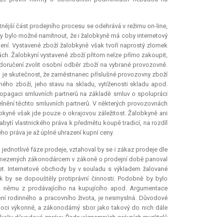
tnější část prodejního procesu se odehrává v režimu on-line,
y bylo možné namítnout, že i žalobkyně má coby internetový
ení. Vystavené zboží žalobkyně však tvoří naprostý zlomek
ách. Žalobkyní vystavené zboží přitom nelze přímo zakoupit,
doručení zvolit osobní odběr zboží na vybrané provozovně.
em je skutečnost, že zaměstnanec příslušné provozovny zboží
ného zboží, jeho stavu na skladu, vytíženosti skladu apod.
opagaci smluvních partnerů na základě smluv o spolupráci
telnění těchto smluvních partnerů. V některých provozovnách
obkyně však jde pouze o okrajovou záležitost. Žalobkyně ani
bytí vlastnického práva k předmětu koupě tradicí, na rozdíl
ho práva je až úplné uhrazení kupní ceny.
ednotlivé fáze prodeje, vztahoval by se i zákaz prodeje dle
vymezených zákonodárcem v zákoně o prodejní době panoval
net. Internetové obchody by v souladu s výkladem žalované
k by se dopouštěly protiprávní činnosti. Podobně by bylo
k němu z prodávajícího na kupujícího apod. Argumentace
ní rodinného a pracovního života, je nesmyslná. Důvodové
moci výkonné, a zákonodárný sbor jako takový do nich dále