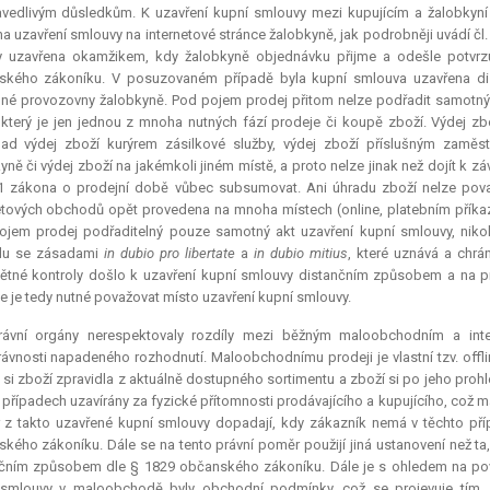
vedlivým důsledkům. K uzavření kupní smlouvy mezi kupujícím a žalobkyní c
na uzavření smlouvy na internetové stránce žalobkyně, jak podrobněji uvádí č
y uzavřena okamžikem, kdy žalobkyně objednávku přijme a odešle potvrzuj
ského zákoníku. V posuzovaném případě byla kupní smlouva uzavřena dis
é provozovny žalobkyně. Pod pojem prodej přitom nelze podřadit samotný 
 který je jen jednou z mnoha nutných fází prodeje či koupě zboží. Výdej zb
lad výdej zboží kurýrem zásilkové služby, výdej zboží příslušným zamě
yně či výdej zboží na jakémkoli jiném místě, a proto nelze jinak než dojít k z
1 zákona o prodejní době vůbec subsumovat. Ani úhradu zboží nelze pova
etových obchodů opět provedena na mnoha místech (online, platebním příkaze
jem prodej podřaditelný pouze samotný akt uzavření kupní smlouvy, nikoli
du se zásadami
in dubio pro libertate
a
in dubio mitius
, které uznává a chrá
tné kontroly došlo k uzavření kupní smlouvy distančním způsobem a na pr
e je tedy nutné považovat místo uzavření kupní smlouvy.
rávní orgány nerespektovaly rozdíly mezi běžným maloobchodním a int
rávnosti napadeného rozhodnutí. Maloobchodnímu prodeji je vlastní tzv. offli
 si zboží zpravidla z aktuálně dostupného sortimentu a zboží si po jeho proh
 případech uzavírány za fyzické přítomnosti prodávajícího a kupujícího, což m
z takto uzavřené kupní smlouvy dopadají, kdy zákazník nemá v těchto přípa
kého zákoníku. Dále se na tento právní poměr použijí jiná ustanovení než ta
čním způsobem dle § 1829 občanského zákoníku. Dále je s ohledem na pova
 smlouvy v maloobchodě byly obchodní podmínky, což se projevuje tím