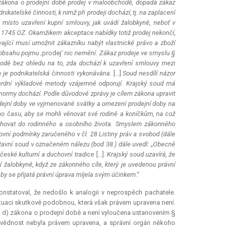
1 zákona o prodejní době prodej v maloobchodě, dopadá zákaz
nikatelské činnosti, k nimž při prodeji dochází, tj. na zaplacení
 místo uzavření kupní smlouvy, jak uvádí žalobkyně, neboť v
 § 1745 OZ. Okamžikem
akceptace
nabídky totiž prodej nekončí,
dávající musí umožnit zákazníku nabýt vlastnické právo a zboží
du obsahu pojmu
‚prodej‘
nic nemění. Zákaz prodeje ve smyslu §
odě bez ohledu na to, zda dochází k uzavření smlouvy mezi
em je podnikatelská činnosti vykonávána.
[…]
Soud nesdílí názor
rdní výkladové metody vzájemně odporují. Krajský soud má
ní normy dochází. Podle důvodové zprávy je cílem zákona upravit
dejní doby ve vyjmenované svátky a omezení prodejní doby na
ého času, aby se mohli věnovat své rodině a koníčkům, na což
sahovat do rodinného a osobního života. Smyslem zákonného
vní podmínky zaručeného v čl. 28 Listiny práv a svobod (dále
Ústavní soud v označeném nálezu (bod 38.) dále uvedl: „Obecně
české kulturní a duchovní tradice
[…]
. Krajský soud uzavírá, že
 žalobkyně, když ze zákonného cíle, který je uvedenou právní
k by se přijatá právní úprava míjela svým účinkem
.“
statoval, že nedošlo k analogii v neprospěch pachatele.
 situaci skutkově podobnou, která však právem upravena není.
 d) zákona o prodejní době a není vyloučena ustanovením §
ovědnost nebyla právem upravena, a správní orgán někoho