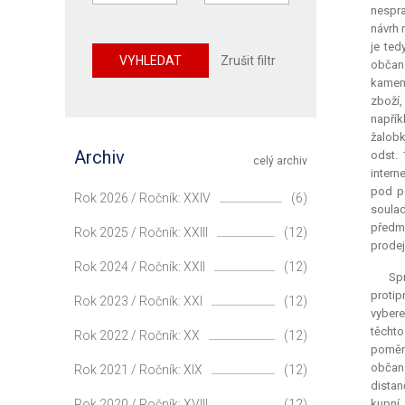
nespra
návrh 
je ted
VYHLEDAT
Zrušit filtr
občan
kamenn
zboží,
napřík
žalobk
Archiv
odst. 
celý archiv
intern
pod po
Rok 2026 / Ročník: XXIV
(6)
soula
předmě
Rok 2025 / Ročník: XXIII
(12)
prodej
Rok 2024 / Ročník: XXII
(12)
Sp
protip
Rok 2023 / Ročník: XXI
(12)
vybere
těchto
Rok 2022 / Ročník: XX
(12)
poměr 
občans
Rok 2021 / Ročník: XIX
(12)
distan
Rok 2020 / Ročník: XVIII
(12)
kupní