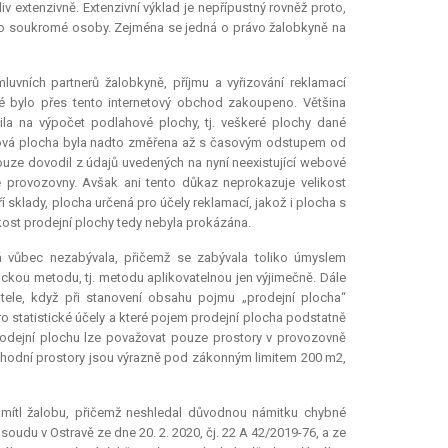
liv extenzivně. Extenzivní výklad je nepřípustný rovněž proto,
ko soukromé osoby. Zejména se jedná o právo žalobkyně na
uvních partnerů žalobkyně, příjmu a vyřizování reklamací
é bylo přes tento internetový obchod zakoupeno. Většina
la na výpočet podlahové plochy, tj. veškeré plochy dané
lahová plocha byla nadto změřena až s časovým odstupem od
pouze dovodil z údajů uvedených na nyní neexistující webové
é provozovny. Avšak ani tento důkaz neprokazuje velikost
sklady, plocha určená pro účely reklamací, jakož i plocha s
kost prodejní plochy tedy nebyla prokázána.
á vůbec nezabývala, přičemž se zabývala toliko úmyslem
kou metodu, tj. metodu aplikovatelnou jen výjimečně. Dále
tele, když při stanovení obsahu pojmu „prodejní plocha“
ro statistické účely a které pojem prodejní plocha podstatně
rodejní plochu lze považovat pouze prostory v provozovně
bchodní prostory jsou výrazně pod zákonným limitem 200 m2,
amítl žalobu, přičemž neshledal důvodnou námitku chybné
udu v Ostravě ze dne 20. 2. 2020, čj. 22 A 42/2019-76, a ze