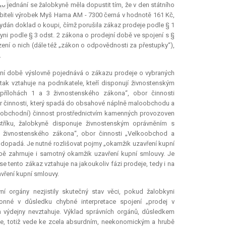
o jednání se žalobkyně měla dopustit tím, že v den státního
třebiteli výrobek Myš Hama AM - 7300 černá v hodnotě 161 Kč,
dán doklad o koupi, čímž porušila zákaz prodeje podle § 1
yni podle § 3 odst. 2 zákona o prodejní době ve spojení s §
zení o nich (dále též „zákon o odpovědnosti za přestupky“),
.
ní době výslovně pojednává o zákazu prodeje o vybraných
k vztahuje na podnikatele, kteří disponují živnostenským
řílohách 1 a 3 živnostenského zákona“, obor činnosti
or činnosti, který spadá do obsahové náplně maloobchodu a
koobchodní) činnost prostřednictvím kamenných provozoven
tříku, žalobkyně disponuje živnostenským oprávněním s
 živnostenského zákona“, obor činnosti „Velkoobchod a
 dopadá. Je nutné rozlišovat pojmy „okamžik uzavření kupní
obě zahrnuje i samotný okamžik uzavření kupní smlouvy. Je
e tento zákaz vztahuje na jakoukoliv fázi prodeje, tedy i na
avření kupní smlouvy.
ní orgány nezjistily skutečný stav věci, pokud žalobkyni
ákonné v důsledku chybné
interpretace
spojení „prodej v
 výdejny nevztahuje. Výklad správních orgánů, důsledkem
uje, totiž vede ke zcela absurdním, neekonomickým a hrubě