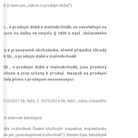
odě (v textu jen „zákon o prodejní době“)
6 Sb., o prodejní době v maloobchodě, se nevztahuje na
unikace na dálku ve smyslu § 1820 a násl. občanského
opu v provozovně obchodníka, včetně případné úhrady
2016 Sb., o prodejní době v maloobchodě.
16 Sb., o prodejní době v maloobchodě, jsou prostory
 obsluze a jsou určeny k prodeji. Naopak za prodejní
 účely přímo s prodejem nesouvisející.
3)
. 2312/2011 Sb. NSS, č. 3073/2014 Sb. NSS.; nález Ústavního
ační stížnosti žalobkyně.
vrdila rozhodnutí České obchodní inspekce, Inspektorátu
 (dále jen „prvostupňové rozhodnutí“), kterým byla žalobkyně