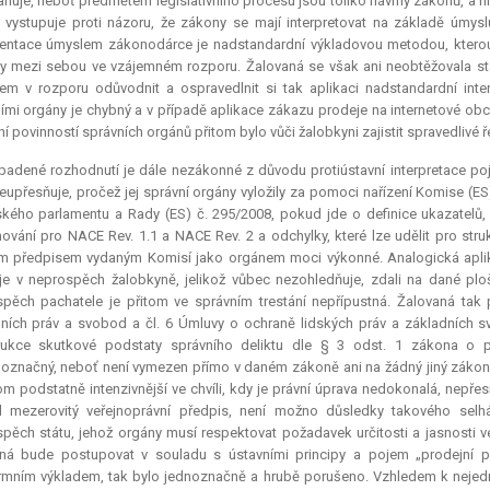
huje, neboť předmětem legislativního procesu jsou toliko návrhy zákonů, a n
 vystupuje proti názoru, že zákony se mají interpretovat na základě úmys
ntace úmyslem zákonodárce je nadstandardní výkladovou metodou, kterou lz
 mezi sebou ve vzájemném rozporu. Žalovaná se však ani neobtěžovala stan
em v rozporu odůvodnit a ospravedlnit si tak aplikaci nadstandardní int
ími orgány je chybný a v případě aplikace zákazu prodeje na internetové ob
ní povinností správních orgánů přitom bylo vůči žalobkyni zajistit spravedlivé ř
padené rozhodnutí je dále nezákonné z důvodu protiústavní
interpretace
poj
neupřesňuje, pročež jej správní orgány vyložily za pomoci nařízení Komise (ES
kého parlamentu a Rady (ES) č. 295/2008, pokud jde o definice ukazatelů,
vání pro NACE Rev. 1.1 a NACE Rev. 2 a odchylky, které lze udělit pro struk
m předpisem vydaným Komisí jako orgánem moci výkonné. Analogická aplikac
 je v neprospěch žalobkyně, jelikož vůbec nezohledňuje, zdali na dané plo
pěch pachatele je přitom ve správním trestání nepřípustná. Žalovaná tak por
ních práv a svobod a čl. 6 Úmluvy o ochraně lidských práv a základních svo
rukce skutkové podstaty správního deliktu dle § 3 odst. 1 zákona o p
označný, neboť není vymezen přímo v daném zákoně ani na žádný jiný zákon
tom podstatně intenzivnější ve chvíli, kdy je právní úprava nedokonalá, nepře
il mezerovitý veřejnoprávní předpis, není možno důsledky takového selh
pěch státu, jehož orgány musí respektovat požadavek určitosti a jasnosti v
aná bude postupovat v souladu s ústavními principy a pojem „prodejní 
mním výkladem, tak bylo jednoznačně a hrubě porušeno. Vzhledem k nejed