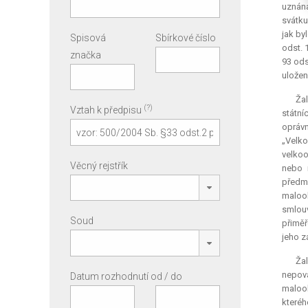
uznána
svátku
jak by
Spisová
Sbírkové číslo
odst. 
značka
93 ods
uložen
Ža
(?)
Vztah k předpisu
státní
opráv
„Velko
velkoo
Věcný rejstřík
nebo 
předm
maloob
smlouv
Soud
přiměř
jeho z
Ža
nepov
Datum rozhodnutí od / do
maloob
kteréh