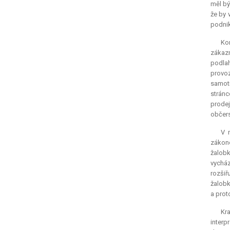
měl bý
že by 
podnik
Ko
zákazn
podlah
provoz
samotn
stránc
prodej
občers
V 
zákono
žalobk
vycház
rozšiř
žalobk
a prot
Kr
interp