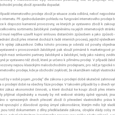
chodní prodej zboží zpravidla dopadat.
řípadě internetového prodeje zboží je situace zcela odlišná, neboť nejpodsta
o internetu. Při zjednodušeném pohledu na fungování internetového prodeje b
ce k dispozici kamenné provozovny, ve kterých je vystaveno zboží k zakoup
 celkovému sortimentu žalobkyně zveřejněnému na jejích internetových stránk
cí musí nejdříve uzavřít kupní smlouvu distančním způsobem a jako způsob 
ednání zboží přes internet dochází k řadě interních procesů, jejichž výsledk
ví k výdeji zákazníkovi. Délka tohoto procesu je odvislá od povahy objedna
vystavené v provozovnách žalobkyně pak slouží primárně k marketingové pr
ných mezi smluvními partnery žalobkyně a žalobkyní, tedy jako nástroj zvidi
yně je vystaveno též zboží, které je určeno k přímému prodeji. V případě žal
rovozovny nejsou klasickými maloobchodními prodejnami, pro něž je typické na
ernetového prodeje, kde je obchodní zvyklostí, že okamžikem nabytí vlastnické
ud by v sobě pojem „prodej“ dle zákona o prodejní době skutečně zahrnoval j
 o prodejní době na všechny fáze prodeje. V takovém případě by o dnech 
tní zákaz ekonomické činnosti, u které dochází ke koupi zboží přes inter
y přijímat objednávky a musely by mít webové stránky úplně vypnuté, jina
áno o vymezených dnech převzetí zboží či převedení vlastnického práva 
né vyvozující z důvodové zprávy úmysl zákonodárce, kterým mělo být sladě
 jsou totiž dokumentem z dílny předkladatele zákona, obvykle vlády coby 