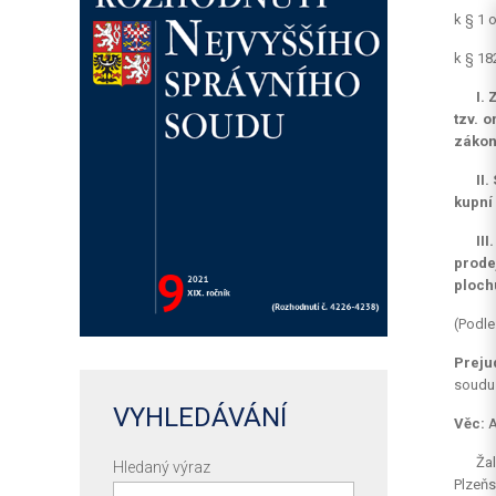
k § 1 
k § 18
I.
tzv. 
zákon
II
kupní 
II
prode
plochu
(Podle
Preju
soudu 
VYHLEDÁVÁNÍ
Věc:
A
Ža
Hledaný výraz
Plzeňs