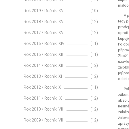
maloob
Rok 2019 / Ročník: XVII
(10)
V p
tedy p
Rok 2018 / Ročník: XVI
(12)
prodej
Rok 2017 / Ročník: XV
(12)
oproti
kupují
Rok 2016 / Ročník: XIV
(11)
Po obj
připra
Rok 2015 / Ročník: XIII
(11)
Zboží 
uzavře
Rok 2014 / Ročník: XII
(12)
žalobk
její p
Rok 2013 / Ročník: XI
(12)
od int
Rok 2012 / Ročník: X
(11)
Pok
zákona
Rok 2011 / Ročník: IX
(12)
absolu
nesměl
Rok 2010 / Ročník: VIII
(12)
zakáz
žalova
Rok 2009 / Ročník: VII
(12)
zprávy