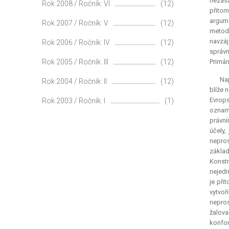
nezasa
Rok 2008 / Ročník: VI
(12)
přitom
argume
Rok 2007 / Ročník: V
(12)
metody
navzáj
Rok 2006 / Ročník: IV
(12)
správn
Rok 2005 / Ročník: III
(12)
Primár
Na
Rok 2004 / Ročník: II
(12)
blíže 
Evrops
Rok 2003 / Ročník: I
(1)
oznamo
právní
účely,
nepros
základ
Konst
nejedn
je při
vytvoř
nepros
žalov
konfor