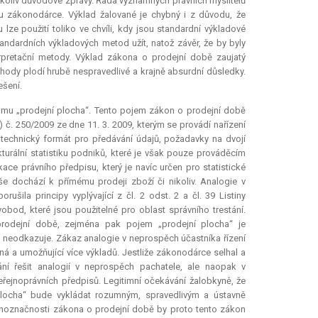
ikoliv důvodové zprávy. Řada významných právních myslitelů
lu zákonodárce. Výklad žalované je chybný i z důvodu, že
e použití toliko ve chvíli, kdy jsou standardní výkladové
dardních výkladových metod užít, natož závěr, že by byly
erpretační metody. Výklad zákona o prodejní době zaujatý
chody plodí hrubě nespravedlivé a krajně
absurdní
důsledky.
ešení.
mu „prodejní plocha“. Tento pojem zákon o prodejní době
) č. 250/2009 ze dne 11. 3. 2009, kterým se provádí nařízení
 technický formát pro předávání údajů, požadavky na dvojí
turální statistiku podniků, které je však pouze prováděcím
e právního předpisu, který je navíc určen pro statistické
še dochází k přímému prodeji zboží či nikoliv. Analogie v
ušila principy vyplývající z čl. 2 odst. 2 a čl. 39 Listiny
bod, které jsou použitelné pro oblast správního trestání.
rodejní době, zejména pak pojem „prodejní plocha“ je
 neodkazuje. Zákaz analogie v neprospěch účastníka řízení
sná a umožňující více výkladů. Jestliže zákonodárce selhal a
ání řešit analogií v neprospěch pachatele, ale naopak v
eřejnoprávních předpisů. Legitimní očekávání žalobkyně, že
plocha“ bude vykládat rozumným, spravedlivým a ústavně
noznačnosti zákona o prodejní době by proto tento zákon