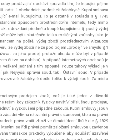
oby prodávající dochází zpravidla tím, že kupující přijme
l. III. odst. 1 obchodních podmínek žalobkyně. Kupní smlouva
ící e-mail kupujícímu. To je ostatně v souladu s § 1745
tančním způsobem prostřednictvím internetu, tedy mimo
akt odevzdání předmětu koupě kupujícímu, tj. pouhý výdej
oží může být uskutečněn tolika rozličnými způsoby jako je
stnancem na poště, výdej zboží prostřednictvím AlzaBoxu
ávěru, že výdej zboží nelze pod pojem „prodej“ ve smyslu § 1
žovat za jeho prodej, protože úhrada může být v případě
m či tzv. na dobírku). V případě internetových obchodů je
 veškeré jednání s tím spojené. Pouze takový výklad je v
ní jak Nejvyšší správní soud, tak i Ústavní soud. V případě
ovozovně žalobkyně došlo toliko k výdeji zboží. Za místo
ernetovým prodejem zboží, což je také jeden z důvodů
ne režim, kdy zákazník fyzicky navštíví příslušnou prodejnu,
lédnutí a vyzkoušení případně zakoupí. Kupní smlouvy jsou v
á zásadní vliv na
relevantní
právní ustanovení, která na právní
dech právo vrátit zboží ve čtrnáctidenní lhůtě dle § 1829
, kterými se řídí právní poměr založený smlouvou uzavřenou
hu transakce prakticky vyloučené, aby součástí uzavřené
, že právní normy o obchodních podmínkách nebudou na