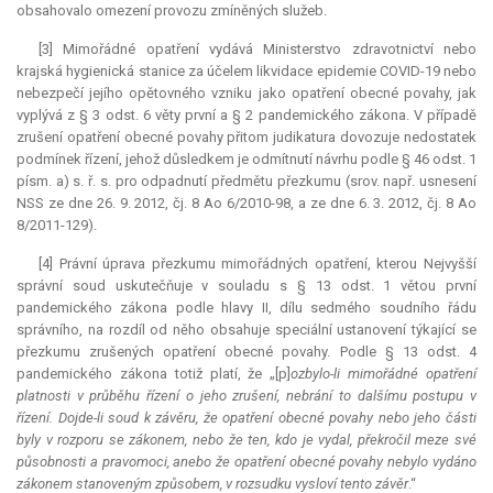
obsahovalo omezení provozu zmíněných služeb.
[3] Mimořádné opatření vydává Ministerstvo zdravotnictví nebo
krajská hygienická stanice za účelem likvidace epidemie COVID-19 nebo
nebezpečí jejího opětovného vzniku jako opatření obecné povahy, jak
vyplývá z § 3 odst. 6 věty první a § 2 pandemického zákona. V případě
zrušení opatření obecné povahy přitom
judikatura
dovozuje nedostatek
podmínek řízení, jehož důsledkem je odmítnutí návrhu podle § 46 odst. 1
písm. a) s. ř. s. pro odpadnutí předmětu přezkumu (srov. např. usnesení
NSS ze dne 26. 9. 2012, čj. 8 Ao 6/2010-98, a ze dne 6. 3. 2012, čj. 8 Ao
8/2011-129).
[4] Právní úprava přezkumu mimořádných opatření, kterou Nejvyšší
správní soud uskutečňuje v souladu s § 13 odst. 1 větou první
pandemického zákona podle hlavy II, dílu sedmého soudního řádu
správního, na rozdíl od něho obsahuje speciální ustanovení týkající se
přezkumu zrušených opatření obecné povahy. Podle § 13 odst. 4
pandemického zákona totiž platí, že „[p]
ozbylo-li mimořádné opatření
platnosti v průběhu řízení o jeho zrušení, nebrání to dalšímu postupu v
řízení. Dojde-li soud k závěru, že opatření obecné povahy nebo jeho části
byly v rozporu se zákonem, nebo že ten, kdo je vydal, překročil meze své
působnosti a pravomoci, anebo že opatření obecné povahy nebylo vydáno
zákonem stanoveným způsobem, v rozsudku vysloví tento závěr
.“