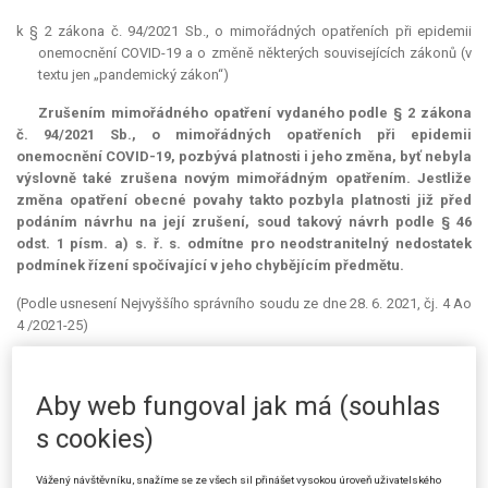
k § 2 zákona č. 94/2021 Sb., o mimořádných opatřeních při epidemii
onemocnění COVID-19 a o změně některých souvisejících zákonů (v
textu jen „pandemický zákon“)
Zrušením mimořádného opatření vydaného podle § 2 zákona
č. 94/2021 Sb., o mimořádných opatřeních při epidemii
onemocnění COVID-19, pozbývá platnosti i jeho změna, byť nebyla
výslovně také zrušena novým mimořádným opatřením. Jestliže
změna opatření obecné povahy takto pozbyla platnosti již před
podáním návrhu na její zrušení, soud takový návrh podle § 46
odst. 1 písm. a) s. ř. s. odmítne pro neodstranitelný nedostatek
podmínek řízení spočívající v jeho chybějícím předmětu.
(Podle usnesení Nejvyššího správního soudu ze dne 28. 6. 2021, čj. 4 Ao
4 /2021-25)
Prejudikatura:
č. 4184/2021 Sb. NSS.
Aby web fungoval jak má (souhlas
Věc:
a) Podnikatelské odbory – Unie podnikatelských a živnostenských
spolků, z.s., b) M. B., c) P. Š., d) L. M., e) L. L., f) P. B., g) M. Š., h) H. L. a
s cookies)
ch) M. P. proti Ministerstvu zdravotnictví o návrhu na zrušení
mimořádného opatření.
Vážený návštěvníku, snažíme se ze všech sil přinášet vysokou úroveň uživatelského