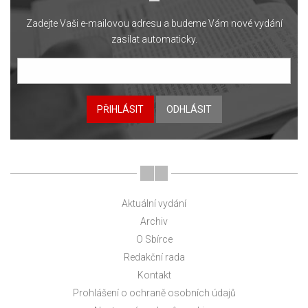
Zadejte Vaši e-mailovou adresu a budeme Vám nové vydání
zasílat automaticky.
PŘIHLÁSIT
ODHLÁSIT
Aktuální vydání
Archiv
O Sbírce
Redakční rada
Kontakt
Prohlášení o ochraně osobních údajů