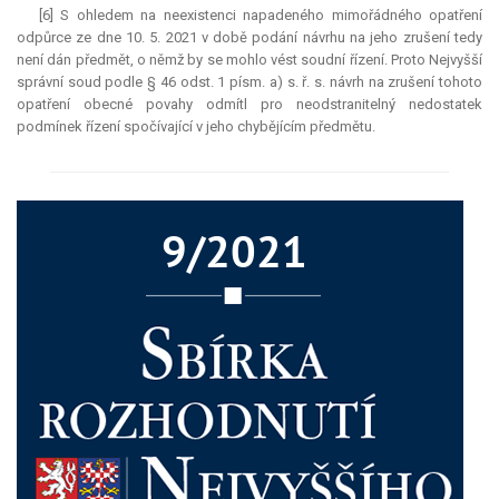
[6] S ohledem na neexistenci napadeného mimořádného opatření
odpůrce ze dne 10. 5. 2021 v době podání návrhu na jeho zrušení tedy
není dán předmět, o němž by se mohlo vést soudní řízení. Proto Nejvyšší
správní soud podle § 46 odst. 1 písm. a) s. ř. s. návrh na zrušení tohoto
opatření obecné povahy odmítl pro neodstranitelný nedostatek
podmínek řízení spočívající v jeho chybějícím předmětu.