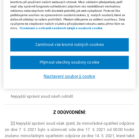
komfortu při používání našich webových stránek. Mezi základní předpoklady patří
Navrhovatelé se návrhem ze dne 4. 6. 2021 domáhali zrušení
např. aby správně fungovalo vyhledávání, abychom vás neobtěžovali nevhodnou
mimořádného opatření odpůrce ze dne 10. 5. 2021, které bylo k ochraně
reklamou nebo abychom měli dostatek podnětů, jak web vylepšovat. Proto od Vás
potřebujeme souhlas se zpracováním souborů cookies, tj. malých souborů, které se
obyvatelstva před dalším rozšířením onemocnění COVID-19
dočasně ukládají ve vašem prohlížeči. Předem děkujeme za udělení souhlasu. Data
způsobeného novým koronavirem SARS-CoV-2 nařízeno postupem
využijeme ke zlepšování našich služeb a přizpůsobení obsahu webu přímo Vám na
míru.
Oznámení o ochraně osobních údajů a souborů cookie
podle § 69 odst. 1 písm. b) a i) a odst. 2 zákona č. 258/2000 Sb., o
ochraně veřejného zdraví a o změně některých souvisejících zákonů, a
podle § 2 odst. 2 písm. b) až e) a i) pandemického zákona. Napadené
Zamítnout vše kromě nutných cookies
mimořádné opatření s účinností ode dne 11. 5. 2021 od 00:00 hodin
změnilo mimořádné opatření odpůrce ze dne 7. 5. 2021 tak, že nově
upravilo znění čl. I/13 o dalších podmínkách pro provoz holičství,
Přijmout všechny soubory cookie
kadeřnictví, pedikúry, manikúry, solárií, kosmetických, masérských a
obdobných regeneračních nebo rekondičních služeb a provozování
Nastavení souborů cookie
živnosti, při níž je porušována integrita kůže, a znění čl. I/15 o omezení
provozu poskytovatelů lázeňské léčebně rehabilitační péče.
Nejvyšší správní soud návrh odmítl.
Z ODŮVODNĚNÍ:
[2] Nejvyšší správní soud však zjistil, že mimořádné opatření odpůrce
ze dne 7. 5. 2021 bylo s účinností ode dne 17. 5. 2021 od 00:00 hodin
zrušeno mimořádným opatřením odpůrce ze dne 14. 5. 2021, které také