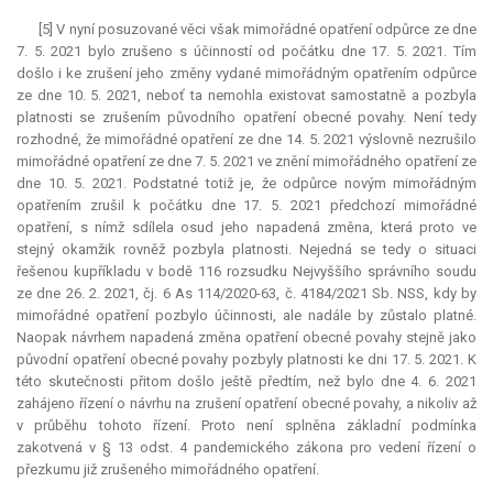
[5] V nyní posuzované věci však mimořádné opatření odpůrce ze dne
7. 5. 2021 bylo zrušeno s účinností od počátku dne 17. 5. 2021. Tím
došlo i ke zrušení jeho změny vydané mimořádným opatřením odpůrce
ze dne 10. 5. 2021, neboť ta nemohla existovat samostatně a pozbyla
platnosti se zrušením původního opatření obecné povahy. Není tedy
rozhodné, že mimořádné opatření ze dne 14. 5. 2021 výslovně nezrušilo
mimořádné opatření ze dne 7. 5. 2021 ve znění mimořádného opatření ze
dne 10. 5. 2021. Podstatné totiž je, že odpůrce novým mimořádným
opatřením zrušil k počátku dne 17. 5. 2021 předchozí mimořádné
opatření, s nímž sdílela osud jeho napadená změna, která proto ve
stejný okamžik rovněž pozbyla platnosti. Nejedná se tedy o situaci
řešenou kupříkladu v bodě 116 rozsudku Nejvyššího správního soudu
ze dne 26. 2. 2021, čj. 6 As 114/2020-63, č. 4184/2021 Sb. NSS, kdy by
mimořádné opatření pozbylo účinnosti, ale nadále by zůstalo platné.
Naopak návrhem napadená změna opatření obecné povahy stejně jako
původní opatření obecné povahy pozbyly platnosti ke dni 17. 5. 2021. K
této skutečnosti přitom došlo ještě předtím, než bylo dne 4. 6. 2021
zahájeno řízení o návrhu na zrušení opatření obecné povahy, a nikoliv až
v průběhu tohoto řízení. Proto není splněna základní podmínka
zakotvená v § 13 odst. 4 pandemického zákona pro vedení řízení o
přezkumu již zrušeného mimořádného opatření.