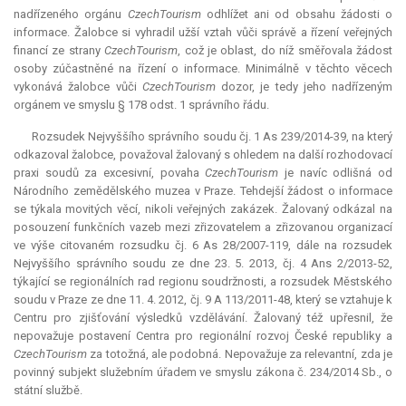
nadřízeného orgánu
CzechTourism
odhlížet ani od obsahu žádosti o
informace. Žalobce si vyhradil užší vztah vůči správě a řízení veřejných
financí ze strany
CzechTourism
, což je oblast, do níž směřovala žádost
osoby zúčastněné na řízení o informace. Minimálně v těchto věcech
vykonává žalobce vůči
CzechTourism
dozor, je tedy jeho nadřízeným
orgánem ve smyslu § 178 odst. 1 správního řádu.
Rozsudek Nejvyššího správního soudu čj. 1 As 239/2014-39, na který
odkazoval žalobce, považoval žalovaný s ohledem na další rozhodovací
praxi soudů za excesivní, povaha
CzechTourism
je navíc odlišná od
Národního zemědělského muzea v Praze. Tehdejší žádost o informace
se týkala movitých věcí, nikoli veřejných zakázek. Žalovaný odkázal na
posouzení funkčních vazeb mezi zřizovatelem a zřizovanou organizací
ve výše citovaném rozsudku čj. 6 As 28/2007-119, dále na rozsudek
Nejvyššího správního soudu ze dne 23. 5. 2013, čj. 4 Ans 2/2013-52,
týkající se regionálních rad regionu soudržnosti, a rozsudek Městského
soudu v Praze ze dne 11. 4. 2012, čj. 9 A 113/2011-48, který se vztahuje k
Centru pro zjišťování výsledků vzdělávání. Žalovaný též upřesnil, že
nepovažuje postavení Centra pro regionální rozvoj České republiky a
CzechTourism
za totožná, ale podobná. Nepovažuje za
relevantní
, zda je
povinný subjekt služebním úřadem ve smyslu zákona č. 234/2014 Sb., o
státní službě.