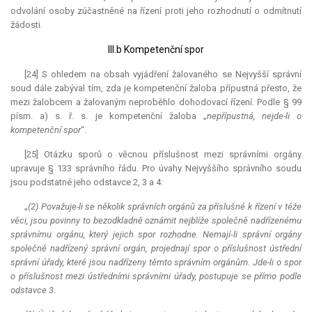
odvolání osoby zúčastněné na řízení proti jeho rozhodnutí o odmítnutí
žádosti.
III.b Kompetenční spor
[24] S ohledem na obsah vyjádření žalovaného se Nejvyšší správní
soud dále zabýval tím, zda je kompetenční žaloba přípustná přesto, že
mezi žalobcem a žalovaným neproběhlo dohodovací řízení. Podle § 99
písm. a) s. ř. s. je kompetenční žaloba „
nepřípustná, nejde-li o
kompetenční spor
“.
[25] Otázku sporů o věcnou příslušnost mezi správními orgány
upravuje § 133 správního řádu. Pro úvahy Nejvyššího správního soudu
jsou podstatné jeho odstavce 2, 3 a 4:
„
(2) Považuje-li se několik správních orgánů za příslušné k řízení v téže
věci, jsou povinny to bezodkladně oznámit nejblíže společně nadřízenému
správnímu orgánu, který jejich spor rozhodne. Nemají
-
li správní orgány
společně nadřízený správní orgán, projednají spor o příslušnost ústřední
správní úřady, které jsou nadřízeny těmto správním orgánům. Jde-li o spor
o příslušnost mezi ústředními správními úřady, postupuje se přímo podle
odstavce 3.