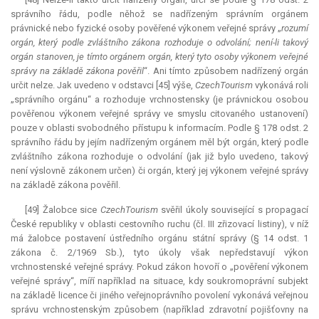
správního řádu, podle něhož se nadřízeným správním orgánem
právnické nebo fyzické osoby pověřené výkonem veřejné správy „
rozumí
orgán, který podle zvláštního zákona rozhoduje o odvolání; není-li takový
orgán stanoven, je tímto orgánem orgán, který tyto osoby výkonem veřejné
správy na základě zákona pověřil
“. Ani tímto způsobem nadřízený orgán
určit nelze. Jak uvedeno v odstavci [45] výše,
CzechTourism
vykonává roli
„správního orgánu“ a rozhoduje vrchnostensky (je právnickou osobou
pověřenou výkonem veřejné správy ve smyslu citovaného ustanovení)
pouze v oblasti svobodného přístupu k informacím. Podle § 178 odst. 2
správního řádu by jejím nadřízeným orgánem měl být orgán, který podle
zvláštního zákona rozhoduje o odvolání (jak již bylo uvedeno, takový
není výslovně zákonem určen) či orgán, který jej výkonem veřejné správy
na základě zákona pověřil.
[49] Žalobce sice
CzechTourism
svěřil úkoly související s propagací
České republiky v oblasti cestovního ruchu (čl. III zřizovací listiny), v níž
má žalobce postavení ústředního orgánu státní správy (§ 14 odst. 1
zákona č. 2/1969 Sb.), tyto úkoly však nepředstavují výkon
vrchnostenské veřejné správy. Pokud zákon hovoří o „pověření výkonem
veřejné správy“, míří například na situace, kdy soukromoprávní subjekt
na základě licence či jiného veřejnoprávního povolení vykonává veřejnou
správu vrchnostenským způsobem (například zdravotní pojišťovny na