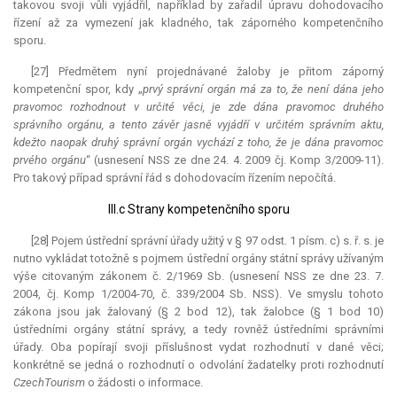
takovou svoji vůli vyjádřil, například by zařadil úpravu dohodovacího
řízení až za vymezení jak kladného, tak záporného kompetenčního
sporu.
[27] Předmětem nyní projednávané žaloby je přitom záporný
kompetenční spor, kdy „
prvý správní orgán má za to, že není dána jeho
pravomoc rozhodnout v určité věci, je zde dána pravomoc druhého
správního orgánu, a tento závěr jasně vyjádří v určitém správním aktu,
kdežto naopak druhý správní orgán vychází z toho, že je dána pravomoc
prvého orgánu
“ (usnesení NSS ze dne 24. 4. 2009 čj. Komp 3/2009-11).
Pro takový případ správní řád s dohodovacím řízením nepočítá.
III.c Strany kompetenčního sporu
[28] Pojem ústřední správní úřady užitý v § 97 odst. 1 písm. c) s. ř. s. je
nutno vykládat totožně s pojmem ústřední orgány státní správy užívaným
výše citovaným zákonem č. 2/1969 Sb. (usnesení NSS ze dne 23. 7.
2004, čj. Komp 1/2004-70, č. 339/2004 Sb. NSS). Ve smyslu tohoto
zákona jsou jak žalovaný (§ 2 bod 12), tak žalobce (§ 1 bod 10)
ústředními orgány státní správy, a tedy rovněž ústředními správními
úřady. Oba popírají svoji příslušnost vydat rozhodnutí v dané věci;
konkrétně se jedná o rozhodnutí o odvolání žadatelky proti rozhodnutí
CzechTourism
o žádosti o informace.