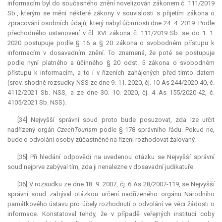
informacím byl do současného znění novelizován zákonem č. 111/2019
Sb., kterým se mění některé zákony v souvislosti s přijetím zákona o
zpracování osobních údajů, který nabyl účinnosti dne 24. 4. 2019. Podle
přechodného ustanovení v čl. XVI zákona č. 111/2019 Sb. se do 1. 1.
2020 postupuje podle § 16 a § 20 zákona o svobodném přístupu k
informacím v dosavadním znění. To znamená, že poté se postupuje
podle nyní platného a účinného § 20 odst. 5 zákona o svobodném
přístupu k informacím, a to i v řízeních zahájených před tímto datem
(srov. shodně rozsudky NSS ze dne 9. 11. 2020, čj. 10 As 244/2020-40, č.
4112/2021 Sb. NSS, a ze dne 30. 10. 2020, čj. 4 As 155/2020-42, č.
4105/2021 Sb. NSS).
[34] Nejvyšší správní soud proto bude posuzovat, zda lze určit
nadřízený orgán
CzechTourism
podle § 178 správního řádu. Pokud ne,
bude o odvolání osoby zúčastněné na řízení rozhodovat žalovaný.
[35] Při hledání odpovědi na uvedenou otázku se Nejvyšší správní
soud nejprve zabýval tím, zda ji nenalezne v dosavadní judikatuře.
[36] V rozsudku ze dne 18. 9. 2007, čj. 6 As 28/2007-119, se Nejvyšší
správní soud zabýval otázkou určení nadřízeného orgánu Národního
památkového ústavu pro účely rozhodnutí o odvolání ve věci žádosti o
informace. Konstatoval tehdy, že v případě veřejných institucí coby