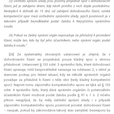
(3) Ústřední správní úřady jsou povinny projednat spor v dohodovacím
řízení, jež je zahájeno dnem, kdy návrh prvního z nich dojde poslednímu.
Nedojde-li k dohodě do 15 dnů od zahájení dohodovacího řízení, vzniká
kompetenční spor mezi ústředními správními úřady; jejich povinností je v
takovém případě bezodkladně podat žalobu k Nejvyššímu správnímu
soudu.
(4) Pokud se žádný správní orgán nepovažuje za příslušný k provedení
řízení, může ten, kdo by byl jeho účastníkem, nebo správní orgán podat
žalobu k soudu.
“
[26] Ze systematiky citovaných ustanovení je zřejmé, že v
dohodovacím řízení se projednává pouze kladný spor o věcnou
příslušnost. Ustanovení § 133 odst. 3 správního řádu, které dohodovací
řízení upravuje, totiž bezprostředně navazuje na odstavec 2, v němž je
stanoven postup pro řešení situací, kdy se několik správních orgánů
považuje za příslušné k řízení v téže věci (tedy kladný kompetenční
spor). Naproti tomu záporného kompetenčního sporu se týká až § 133
odst. 4 správního řádu, který dává správním orgánům či potenciálním
účastníkům řízení možnost podat žalobu podle § 97 s. ř. s. Z ničeho
přitom nevyplývá, že by měly ústřední správní úřady i v případě
záporného kompetenčního sporu povinnost provést dohodovací řízení
– naopak, pokud by zákonodárce takový stav zamýšlel, bezesporu by