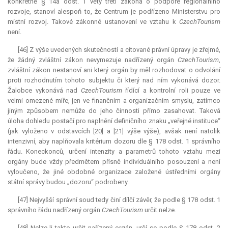
konkrétně § 14a odst. 1 věty třetí zákona o podpoře regionálního
rozvoje, stanoví alespoň to, že Centrum je podřízeno Ministerstvu pro
místní rozvoj. Takové zákonné ustanovení ve vztahu k
CzechTourism
není.
[46] Z výše uvedených skutečností a citované právní úpravy je zřejmé,
že žádný zvláštní zákon nevymezuje nadřízený orgán
CzechTourism
,
zvláštní zákon nestanoví ani který orgán by měl rozhodovat o odvolání
proti rozhodnutím tohoto subjektu či který nad ním vykonává dozor.
Žalobce vykonává nad
CzechTourism
řídící a kontrolní roli pouze ve
velmi omezené míře, jen ve finančním a organizačním smyslu, zatímco
jiným způsobem nemůže do jeho činnosti přímo zasahovat. Taková
úloha dohledu postačí pro naplnění definičního znaku „veřejné instituce“
(jak vyloženo v odstavcích [20] a [21] výše výše), avšak není natolik
intenzivní, aby naplňovala kritérium dozoru dle § 178 odst. 1 správního
řádu. Koneckonců, určení intenzity a parametrů tohoto vztahu mezi
orgány bude vždy předmětem přísně individuálního posouzení a není
vyloučeno, že jiné obdobné organizace založené ústředními orgány
státní správy budou „dozoru“ podrobeny.
[47] Nejvyšší správní soud tedy činí dílčí závěr, že podle § 178 odst. 1
správního řádu nadřízený orgán
CzechTourism
určit nelze.
[48] Nelze-li takto určit nařízený orgán, určí se podle § 178 odst. 2