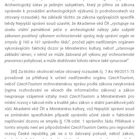
Archeologický ústav je jediným subjektem, který je přímo ze zákona
oprávněn k provádění archeologických výzkumů (v podrobnostech viz
citovaný rozsudek). Na základě těchto ze zákona vyplývajících specifik
tehdy Nejvyšší správní soud uzavřel, že Akademie věd ČR „
vystupuje na
úseku státní památkové péče o archeologické nálezy jako subjekt
zákonem pověřený výkonem vrchnostenské správy, tedy správní orgán ve
smyslu § 160 a 161 správního řádu
“, pročež jejím nadřízeným orgánem
vykonávajícím faktický dozor je Ministerstvo kultury, neboť „
stanovuje
základní rámec, v němž se může žalovaná při výkonu její vrchnostenské
pravomoci pohybovat, a může dodržování tohoto rámce také vynucovat
“.
[45] Za těchto okolností nelze citovaný rozsudek čj. 7 As 99/2011-73
považovat za přiléhavý k určení nadřízeného orgánu
CzechTourism
,
neboť
CzechTourism
vrchnostenskou správu podle zákona nevykonává
(vyjma rozhodování ve věcech dle informačního zákona) a zákon
neupravuje vzájemné vztahy mezi
CzechTourism
a Ministerstvem pro
místní rozvoj v takové míře a kvalitě jako zákon o státní památkové péči
vůči Akademii věd ČR a Ministerstvu kultury, což Nejvyšší správní soud
ve zmíněném specifickém případě oprávnilo učinit závěr o faktickém
naplňování dozoru ve smyslu § 178 odst. 1 správního řádu. Přiléhavé v
tomto smyslu není ani připodobnění
CzechTourism
Centru pro regionální
rozvoj České republiky, jak se o to žalovaný pokusil, neboť zákon,