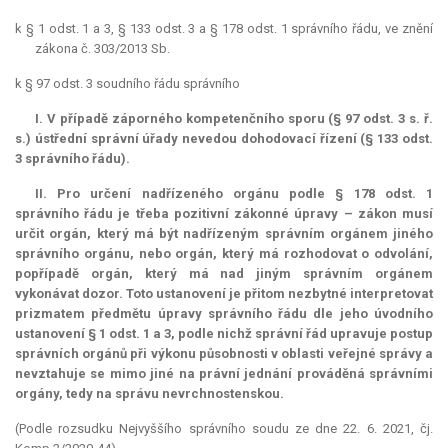
k § 1 odst. 1 a 3, § 133 odst. 3 a § 178 odst. 1 správního řádu, ve znění
zákona č. 303/2013 Sb.
k § 97 odst. 3 soudního řádu správního
I. V případě záporného kompetenčního sporu (§ 97 odst. 3 s. ř.
s.) ústřední správní úřady nevedou dohodovací řízení (§ 133 odst.
3 správního řádu).
II. Pro určení nadřízeného orgánu podle § 178 odst. 1
správního řádu je třeba pozitivní zákonné úpravy – zákon musí
určit orgán, který má být nadřízeným správním orgánem jiného
správního orgánu, nebo orgán, který má rozhodovat o odvolání,
popřípadě orgán, který má nad jiným správním orgánem
vykonávat dozor. Toto ustanovení je přitom nezbytné interpretovat
prizmatem předmětu úpravy správního řádu dle jeho úvodního
ustanovení § 1 odst. 1 a 3, podle nichž správní řád upravuje postup
správních orgánů při výkonu působnosti v oblasti veřejné správy a
nevztahuje se mimo jiné na právní jednání prováděná správními
orgány, tedy na správu nevrchnostenskou.
(Podle rozsudku Nejvyššího správního soudu ze dne 22. 6. 2021, čj.