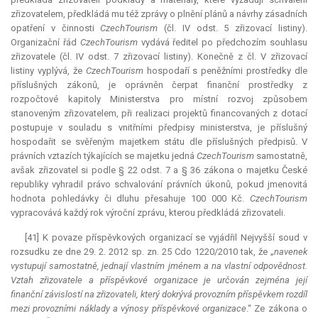
zřizovatelem, předkládá mu též zprávy o plnění plánů a návrhy zásadních
opatření v činnosti
CzechTourism
(čl. IV odst. 5 zřizovací listiny).
Organizační řád
CzechTourism
vydává ředitel po předchozím souhlasu
zřizovatele (čl. IV odst. 7 zřizovací listiny). Konečně z čl. V zřizovací
listiny vyplývá, že
CzechTourism
hospodaří s peněžními prostředky dle
příslušných zákonů, je oprávněn čerpat finanční prostředky z
rozpočtové kapitoly Ministerstva pro místní rozvoj způsobem
stanoveným zřizovatelem, při realizaci projektů financovaných z dotací
postupuje v souladu s vnitřními předpisy ministerstva, je příslušný
hospodařit se svěřeným majetkem státu dle příslušných předpisů. V
právních vztazích týkajících se majetku jedná
CzechTourism
samostatně,
avšak zřizovatel si podle § 22 odst. 7 a § 36 zákona o majetku České
republiky vyhradil právo schvalování právních úkonů, pokud jmenovitá
hodnota pohledávky či dluhu přesahuje 100 000 Kč.
CzechTourism
vypracovává každý rok výroční zprávu, kterou předkládá zřizovateli.
[41] K povaze příspěvkových organizací se vyjádřil Nejvyšší soud v
rozsudku ze dne 29. 2. 2012 sp. zn. 25 Cdo 1220/2010 tak, že „
navenek
vystupují samostatně, jednají vlastním jménem a na vlastní odpovědnost.
Vztah zřizovatele a příspěvkové organizace je určován zejména její
finanční závislostí na zřizovateli, který dokrývá provozním příspěvkem rozdíl
mezi provozními náklady a výnosy příspěvkové organizace
.“ Ze zákona o