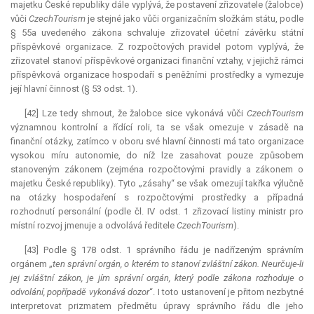
majetku České republiky dále vyplývá, že postavení zřizovatele (žalobce)
vůči
CzechTourism
je stejné jako vůči organizačním složkám státu, podle
§ 55a uvedeného zákona schvaluje zřizovatel účetní závěrku státní
příspěvkové organizace. Z rozpočtových pravidel potom vyplývá, že
zřizovatel stanoví příspěvkové organizaci finanční vztahy, v jejichž rámci
příspěvková organizace hospodaří s peněžními prostředky a vymezuje
její hlavní činnost (§ 53 odst. 1).
[42] Lze tedy shrnout, že žalobce sice vykonává vůči
CzechTourism
významnou kontrolní a řídící roli, ta se však omezuje v zásadě na
finanční otázky, zatímco v oboru své hlavní činnosti má tato organizace
vysokou míru autonomie, do níž lze zasahovat pouze způsobem
stanoveným zákonem (zejména rozpočtovými pravidly a zákonem o
majetku České republiky). Tyto „zásahy“ se však omezují takřka výlučně
na otázky hospodaření s rozpočtovými prostředky a případná
rozhodnutí personální (podle čl. IV odst. 1 zřizovací listiny ministr pro
místní rozvoj jmenuje a odvolává ředitele
CzechTourism
).
[43] Podle § 178 odst. 1 správního řádu je nadřízeným správním
orgánem „
ten správní orgán, o kterém to stanoví zvláštní zákon. Neurčuje-li
jej zvláštní zákon, je jím správní orgán, který podle zákona rozhoduje o
odvolání, popřípadě vykonává dozor
“. I toto ustanovení je přitom nezbytné
interpretovat prizmatem předmětu úpravy správního řádu dle jeho