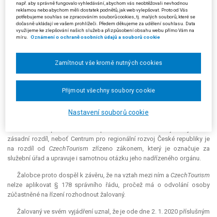
např. aby správně fungovalo vyhledávání, abychom vás neobtěžovali nevhodnou
příspěvkové organizaci, avšak tato nadřízenost se týká pouze
reklamou nebo abychom měli dostatek podnětů, jak web vylepšovat. Proto od Vás
finančních prostředků, s nimiž
CzechTourism
hospodaří. Dle názoru
potřebujeme souhlas se zpracováním souborů cookies, tj. malých souborů, které se
dočasně ukládají ve vašem prohlížeči. Předem děkujeme za udělení souhlasu. Data
žalobce nelze na projednávanou věc vztáhnout závěry rozsudku
využijeme ke zlepšování našich služeb a přizpůsobení obsahu webu přímo Vám na
Nejvyššího správního soudu ze dne 18. 9. 2007, čj. 6 As 28/2007-119,
míru.
Oznámení o ochraně osobních údajů a souborů cookie
neboť vycházejí z jiného znění § 16 zákona o svobodném přístupu k
informacím a opírají se o zákon o státní památkové péči.
Zamítnout vše kromě nutných cookies
Podle žalobce nelze postavení
CzechTourism
srovnávat s
postavením Centra pro regionální rozvoj České republiky, jak se
pokoušel argumentovat žalovaný před podáním kompetenční žaloby.
Přijmout všechny soubory cookie
Žalobce uznal, že podle interních dokumentů Centra pro regionální
rozvoj rozhoduje o odvoláních proti rozhodnutí tohoto subjektu a že
Nastavení souborů cookie
jsou zřizovací listiny Centra pro regionální rozvoj České republiky a
CzechTourism
podobné. Mezi postavením těchto subjektů je však
zásadní rozdíl, neboť Centrum pro regionální rozvoj České republiky je
na rozdíl od
CzechTourism
zřízeno zákonem, který je označuje za
služební úřad a upravuje i samotnou otázku jeho nadřízeného orgánu.
Žalobce proto dospěl k závěru, že na vztah mezi ním a
CzechTourism
nelze aplikovat § 178 správního řádu, pročež má o odvolání osoby
zúčastněné na řízení rozhodnout žalovaný.
Žalovaný ve svém vyjádření uznal, že je ode dne 2. 1. 2020 příslušným