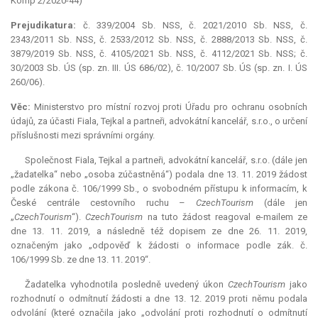
Komp 2/2020-44)
Prejudikatura:
č. 339/2004 Sb. NSS, č. 2021/2010 Sb. NSS, č.
2343/2011 Sb. NSS, č. 2533/2012 Sb. NSS, č. 2888/2013 Sb. NSS, č.
3879/2019 Sb. NSS, č. 4105/2021 Sb. NSS, č. 4112/2021 Sb. NSS; č.
30/2003 Sb. ÚS (sp. zn. III. ÚS 686/02), č. 10/2007 Sb. ÚS (sp. zn. I. ÚS
260/06).
Věc:
Ministerstvo pro místní rozvoj proti Úřadu pro ochranu osobních
údajů, za účasti Fiala, Tejkal a partneři, advokátní kancelář, s.r.o., o určení
příslušnosti mezi správními orgány.
Společnost Fiala, Tejkal a partneři, advokátní kancelář, s.r.o. (dále jen
„žadatelka“ nebo „osoba zúčastněná“) podala dne 13. 11. 2019 žádost
podle zákona č. 106/1999 Sb., o svobodném přístupu k informacím, k
České centrále cestovního ruchu –
CzechTourism
(dále jen
„
CzechTourism
“).
CzechTourism
na tuto žádost reagoval e-mailem ze
dne 13. 11. 2019, a následně též dopisem ze dne 26. 11. 2019,
označeným jako „odpověď k žádosti o informace podle zák. č.
106/1999 Sb. ze dne 13. 11. 2019“.
Žadatelka vyhodnotila posledně uvedený úkon
CzechTourism
jako
rozhodnutí o odmítnutí žádosti a dne 13. 12. 2019 proti němu podala
odvolání (které označila jako „odvolání proti rozhodnutí o odmítnutí