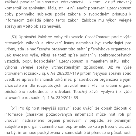
základě povolení Ministerstva zdravotnictví – k tomu viz již citovaný
komentář ke správnímu řádu, str. 1419). Navíc postavení
CzechTourism
coby povinného subjektu podle zákona o svobodném přístupu k
informacím zakládá přímo tento zákon, žalobce mu výkon veřejné
správy ani v této oblasti nesvěřil.
[50] Oprávnění žalobce coby zřizovatele
CzechTourism
podle výše
citovaných zákonů a zřizovací listiny nemohou být rozhodující pro
určení, zda je nadřízeným orgánem této státní příspěvkové organizace.
Jak uvedeno výše, týkají se totiž spíše jednání v soukromoprávních
vztazích, popř. hospodaření
CzechTourism
s majetkem státu, nikoli
výkonu veřejné správy vrchnostenským způsobem. Již ve výše
citovaném rozsudku čj. 6 As 28/2007-119 přitom Nejvyšší správní soud
uvedl, že úprava finančních toků mezi příspěvkovou organizací a jejím
zřizovatelem dle rozpočtových pravidel nemá vliv na určení orgánu
příslušného rozhodnout o odvolání. Totožný závěr vyplývá i z výše
citovaného rozsudku čj. 1 As 239/2014-39.
[51] Pro úplnost Nejvyšší správní soud uvádí, že obsah žádosti o
informace (charakter požadovaných informací) může hrát roli při
určování nadřízeného orgánu především v případě, že povinným
subjektem je orgán územního samosprávného celku a je třeba určit, zda
má být informace poskytována v samostatné či přenesené působnosti