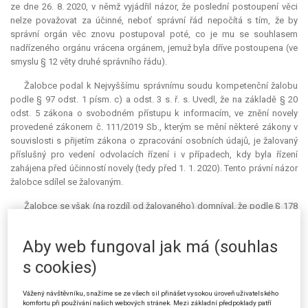
ze dne 26. 8. 2020, v němž vyjádřil názor, že poslední postoupení věci
nelze považovat za účinné, neboť správní řád nepočítá s tím, že by
správní orgán věc znovu postupoval poté, co je mu se souhlasem
nadřízeného orgánu vrácena orgánem, jemuž byla dříve postoupena (ve
smyslu § 12 věty druhé správního řádu).
Žalobce podal k Nejvyššímu správnímu soudu kompetenční žalobu
podle § 97 odst. 1 písm. c) a odst. 3 s. ř. s. Uvedl, že na základě § 20
odst. 5 zákona o svobodném přístupu k informacím, ve znění novely
provedené zákonem č. 111/2019 Sb., kterým se mění některé zákony v
souvislosti s přijetím zákona o zpracování osobních údajů, je žalovaný
příslušný pro vedení odvolacích řízení i v případech, kdy byla řízení
zahájena před účinností novely (tedy před 1. 1. 2020). Tento právní názor
žalobce sdílel se žalovaným.
Žalobce se však (na rozdíl od žalovaného) domníval, že podle § 178
správního řádu nelze určit nadřízený orgán
CzechTourism
, respektive že
na základě citovaného ustanovení nelze dospět k závěru, že by tímto
Aby web fungoval jak má (souhlas
nadřízeným orgánem byl žalobce. Odkázal na rozsudek ze dne 11. 2.
2015, čj. 1 As 239/2014-39, v němž Nejvyšší správní soud dospěl k
s cookies)
závěru, že Ministerstvo zemědělství není nadřízeným orgánem
Národního zemědělského muzea Praha. Žalobce je zřizovatelem
Vážený návštěvníku, snažíme se ze všech sil přinášet vysokou úroveň uživatelského
CzechTourism
, což jej staví do určitého nadřízeného postavení vůči této
komfortu při používání našich webových stránek. Mezi základní předpoklady patří