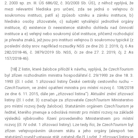
2. 2003 sp. zn. III. ÚS 686/02, č. 30/2003 Sb. ÚS), z něhož vyplývá, že
mezi
relevantní
hlediska pro určení, zda se jedná o veřejnou či
soukromou instituci, patří a) způsob vzniku a zániku instituce, b)
hledisko osoby zřizovatele, c) subjekt vytvářející jednotlivé orgány
instituce, d) existence či neexistence státního dohledu nad činností
instituce a e) veřejný nebo soukromý účel instituce, přičemž rozhodující
je převaha znaků, jež jsou pro instituci veřejnou či soukromou typické (z
poslední doby srov. například rozsudky NSS ze dne 20. 2. 2019, čj. 6 As
282/2018-46, č. 3879/2019 Sb. NSS, či ze dne 27. 2. 2019, čj. 2 As
157/2018-46).
[18] Z listin, které žalobce přiložil k návrhu, vyplývá, že
CzechTourism
byl zřízen rozhodnutím ministra hospodářství č. 29/1993 ze dne 18. 3.
1993 (čl. I odst. 1 zřizovací listiny České centrály cestovního ruchu –
CzechTourism
, ve znění opatření ministra pro místní rozvoj č. 138/2018
ze dne 6. 11. 2015, dále jen „zřizovací listina“). Aktuální znění zřizovací
listiny (čl. I odst. 3) označuje za zřizovatele
CzechTourism
Ministerstvo
pro místní rozvoj (tedy žalobce). Statutárním orgánem
CzechTourism
je
ředitel, kterého jmenuje a odvolává ministr pro místní rozvoj na základě
výsledků výběrového řízení provedeného Ministerstvem pro místní
rozvoj (čl. IV odst. 1 zřizovací listiny). Lze tedy říci, že
CzechTourism
byl
zřízen veřejnoprávním úkonem státu a jeho orgány (alespoň ten
statutární) rovněž ustavuje stát; ostatně dle čl. I odst. 2 zřizovací listiny je