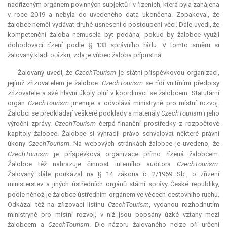
nadřízeným orgánem povinných subjektů i v řízeních, která byla zahájena
v roce 2019 a nebyla do uvedeného data ukončena. Zopakoval, že
žalobce neměl vydávat druhé usnesení o postoupení věci. Dále uvedl, že
kompetenční žaloba nemusela být podána, pokud by žalobce využil
dohodovací řízení podle § 133 správního řádu. V tomto směru si
žalovaný kladl otázku, zda je vůbec žaloba přípustná.
Žalovaný uvedl, že
CzechTourism
je státní příspěvkovou organizací,
jejímž zřizovatelem je žalobce.
CzechTourism
se řídí vnitřními předpisy
zřizovatele a své hlavní úkoly plní v koordinaci se žalobcem. Statutární
orgán
CzechTourism
jmenuje a odvolává ministryně pro místní rozvoj.
Žalobci se předkládají veškeré podklady a materiály
CzechTourism
i jeho
výroční zprávy.
CzechTourism
čerpá finanční prostředky z rozpočtové
kapitoly žalobce. Žalobce si vyhradil právo schvalovat některé právní
úkony
CzechTourism
. Na webových stránkách žalobce je uvedeno, že
CzechTourism
je příspěvková organizace přímo řízená žalobcem.
Žalobce též nahrazuje činnost interního auditora
CzechTourism
.
Žalovaný dále poukázal na § 14 zákona č. 2/1969 Sb., o zřízení
ministerstev a jiných ústředních orgánů státní správy České republiky,
podle něhož je žalobce ústředním orgánem ve věcech cestovního ruchu.
Odkázal též na zřizovací listinu
CzechTourism
, vydanou rozhodnutím
ministryně pro místní rozvoj, v níž jsou popsány úzké vztahy mezi
žalobcem a
CzechTourism
. Dle názoru žalovaného nelze při určení