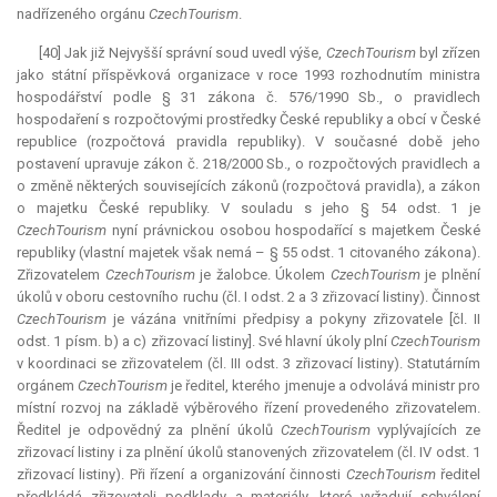
nadřízeného orgánu
CzechTourism
.
[40] Jak již Nejvyšší správní soud uvedl výše,
CzechTourism
byl zřízen
jako státní příspěvková organizace v roce 1993 rozhodnutím ministra
hospodářství podle § 31 zákona č. 576/1990 Sb., o pravidlech
hospodaření s rozpočtovými prostředky České republiky a obcí v České
republice (rozpočtová pravidla republiky). V současné době jeho
postavení upravuje zákon č. 218/2000 Sb., o rozpočtových pravidlech a
o změně některých souvisejících zákonů (rozpočtová pravidla), a zákon
o majetku České republiky. V souladu s jeho § 54 odst. 1 je
CzechTourism
nyní právnickou osobou hospodařící s majetkem České
republiky (vlastní majetek však nemá – § 55 odst. 1 citovaného zákona).
Zřizovatelem
CzechTourism
je žalobce. Úkolem
CzechTourism
je plnění
úkolů v oboru cestovního ruchu (čl. I odst. 2 a 3 zřizovací listiny). Činnost
CzechTourism
je vázána vnitřními předpisy a pokyny zřizovatele [čl. II
odst. 1 písm. b) a c) zřizovací listiny]. Své hlavní úkoly plní
CzechTourism
v koordinaci se zřizovatelem (čl. III odst. 3 zřizovací listiny). Statutárním
orgánem
CzechTourism
je ředitel, kterého jmenuje a odvolává ministr pro
místní rozvoj na základě výběrového řízení provedeného zřizovatelem.
Ředitel je odpovědný za plnění úkolů
CzechTourism
vyplývajících ze
zřizovací listiny i za plnění úkolů stanovených zřizovatelem (čl. IV odst. 1
zřizovací listiny). Při řízení a organizování činnosti
CzechTourism
ředitel
předkládá zřizovateli podklady a materiály, které vyžadují schválení