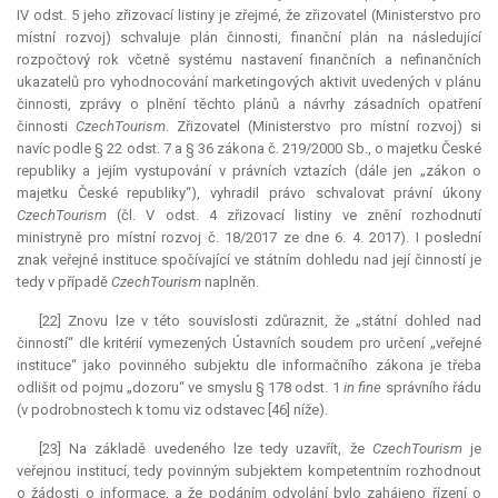
IV odst. 5 jeho zřizovací listiny je zřejmé, že zřizovatel (Ministerstvo pro
místní rozvoj) schvaluje plán činnosti, finanční plán na následující
rozpočtový rok včetně systému nastavení finančních a nefinančních
ukazatelů pro vyhodnocování marketingových aktivit uvedených v plánu
činnosti, zprávy o plnění těchto plánů a návrhy zásadních opatření
činnosti
CzechTourism
. Zřizovatel (Ministerstvo pro místní rozvoj) si
navíc podle § 22 odst. 7 a § 36 zákona č. 219/2000 Sb., o majetku České
republiky a jejím vystupování v právních vztazích (dále jen „zákon o
majetku České republiky“), vyhradil právo schvalovat právní úkony
CzechTourism
(čl. V odst. 4 zřizovací listiny ve znění rozhodnutí
ministryně pro místní rozvoj č. 18/2017 ze dne 6. 4. 2017). I poslední
znak veřejné instituce spočívající ve státním dohledu nad její činností je
tedy v případě
CzechTourism
naplněn.
[22] Znovu lze v této souvislosti zdůraznit, že „státní dohled nad
činností“ dle kritérií vymezených Ústavních soudem pro určení „veřejné
instituce“ jako povinného subjektu dle informačního zákona je třeba
odlišit od pojmu „dozoru“ ve smyslu § 178 odst. 1
in fine
správního řádu
(v podrobnostech k tomu viz odstavec [46] níže).
[23] Na základě uvedeného lze tedy uzavřít, že
CzechTourism
je
veřejnou institucí, tedy povinným subjektem kompetentním rozhodnout
o žádosti o informace, a že podáním odvolání bylo zahájeno řízení o