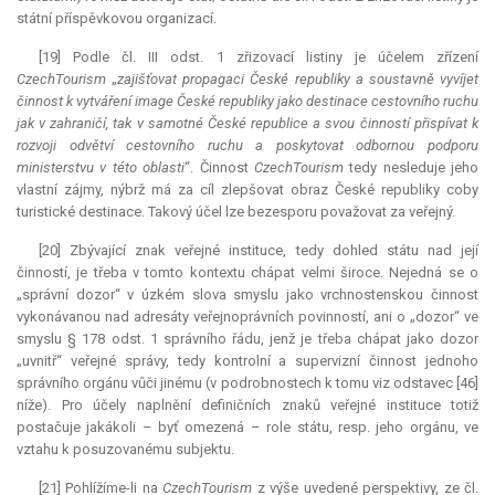
státní příspěvkovou organizací.
[19] Podle čl. III odst. 1 zřizovací listiny je účelem zřízení
CzechTourism
„
zajišťovat propagaci České republiky a soustavně vyvíjet
činnost k vytváření image České republiky jako
destinace
cestovního ruchu
jak v zahraničí, tak v samotné České republice a svou činností přispívat k
rozvoji odvětví cestovního ruchu a poskytovat odbornou podporu
ministerstvu v této oblasti
“. Činnost
CzechTourism
tedy nesleduje jeho
vlastní zájmy, nýbrž má za cíl zlepšovat obraz České republiky coby
turistické
destinace
. Takový účel lze bezesporu považovat za veřejný.
[20] Zbývající znak veřejné instituce, tedy dohled státu nad její
činností, je třeba v tomto kontextu chápat velmi široce. Nejedná se o
„správní dozor“ v úzkém slova smyslu jako vrchnostenskou činnost
vykonávanou nad adresáty veřejnoprávních povinností, ani o „dozor“ ve
smyslu § 178 odst. 1 správního řádu, jenž je třeba chápat jako dozor
„uvnitř“ veřejné správy, tedy kontrolní a supervizní činnost jednoho
správního orgánu vůči jinému (v podrobnostech k tomu viz odstavec [46]
níže). Pro účely naplnění definičních znaků veřejné instituce totiž
postačuje jakákoli – byť omezená – role státu, resp. jeho orgánu, ve
vztahu k posuzovanému subjektu.
[21] Pohlížíme-li na
CzechTourism
z výše uvedené perspektivy, ze čl.