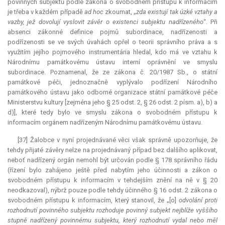
povinných subjektů podle zákona o svobodném přístupu k informacím
je třeba v každém případě
ad hoc
zkoumat, „
zda existují tak úzké vztahy a
vazby, jež dovolují vyslovit závěr o existenci subjektu nadřízeného
“. Při
absenci zákonné definice pojmů
subordinace
, nadřízenosti a
podřízenosti se ve svých úvahách opřel o teorii správního práva a s
využitím jejího pojmového instrumentária hledal, kdo má ve vztahu k
Národnímu památkovému ústavu interní oprávnění ve smyslu
subordinace
. Poznamenal, že ze zákona č. 20/1987 Sb., o státní
památkové péči, jednoznačně vyplývalo podřízení Národního
památkového ústavu jako odborné organizace státní památkové péče
Ministerstvu kultury [zejména jeho § 25 odst. 2, § 26 odst. 2 písm. a), b) a
d)], které tedy bylo ve smyslu zákona o svobodném přístupu k
informacím orgánem nadřízeným Národnímu památkovému ústavu.
[37] Žalobce v nyní projednávané věci však správně upozorňuje, že
tehdy přijaté závěry nelze na projednávaný případ bez dalšího aplikovat,
neboť nadřízený orgán nemohl být určován podle § 178 správního řádu
(řízení bylo zahájeno ještě před nabytím jeho účinnosti a zákon o
svobodném přístupu k informacím v tehdejším znění na ně v § 20
neodkazoval), nýbrž pouze podle tehdy účinného § 16 odst. 2 zákona o
svobodném přístupu k informacím, který stanovil, že „[o]
odvolání proti
rozhodnutí povinného subjektu rozhoduje povinný subjekt nejblíže vyššího
stupně nadřízený povinnému subjektu, který rozhodnutí vydal nebo měl