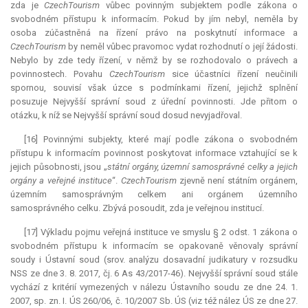
zda je
CzechTourism
vůbec povinným subjektem podle zákona o
svobodném přístupu k informacím. Pokud by jím nebyl, neměla by
osoba zúčastněná na řízení právo na poskytnutí informace a
CzechTourism
by neměl vůbec pravomoc vydat rozhodnutí o její žádosti.
Nebylo by zde tedy řízení, v němž by se rozhodovalo o právech a
povinnostech. Povahu
CzechTourism
sice účastníci řízení neučinili
spornou, souvisí však úzce s podmínkami řízení, jejichž splnění
posuzuje Nejvyšší správní soud z úřední povinnosti. Jde přitom o
otázku, k níž se Nejvyšší správní soud dosud nevyjadřoval.
[16] Povinnými subjekty, které mají podle zákona o svobodném
přístupu k informacím povinnost poskytovat informace vztahující se k
jejich působnosti, jsou „
státní orgány, územní samosprávné celky a jejich
orgány a veřejné instituce
“.
CzechTourism
zjevně není státním orgánem,
územním samosprávným celkem ani orgánem územního
samosprávného celku. Zbývá posoudit, zda je veřejnou institucí.
[17] Výkladu pojmu veřejná instituce ve smyslu § 2 odst. 1 zákona o
svobodném přístupu k informacím se opakovaně věnovaly správní
soudy i Ústavní soud (srov. analýzu dosavadní judikatury v rozsudku
NSS ze dne 3. 8. 2017, čj. 6 As 43/2017-46). Nejvyšší správní soud stále
vychází z kritérií vymezených v nálezu Ústavního soudu ze dne 24. 1.
2007, sp. zn. I. ÚS 260/06, č. 10/2007 Sb. ÚS (viz též nález ÚS ze dne 27.