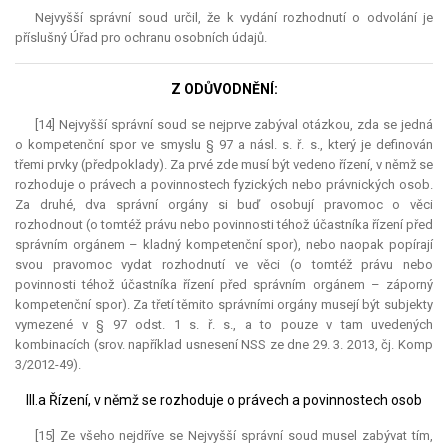
Nejvyšší správní soud určil, že k vydání rozhodnutí o odvolání je
příslušný Úřad pro ochranu osobních údajů.
Z ODŮVODNĚNÍ:
[14] Nejvyšší správní soud se nejprve zabýval otázkou, zda se jedná
o kompetenční spor ve smyslu § 97 a násl. s. ř. s., který je definován
třemi prvky (předpoklady). Za prvé zde musí být vedeno řízení, v němž se
rozhoduje o právech a povinnostech fyzických nebo právnických osob.
Za druhé, dva správní orgány si buď osobují pravomoc o věci
rozhodnout (o tomtéž právu nebo povinnosti téhož účastníka řízení před
správním orgánem – kladný kompetenční spor), nebo naopak popírají
svou pravomoc vydat rozhodnutí ve věci (o tomtéž právu nebo
povinnosti téhož účastníka řízení před správním orgánem – záporný
kompetenční spor). Za třetí těmito správními orgány musejí být subjekty
vymezené v § 97 odst. 1 s. ř. s., a to pouze v tam uvedených
kombinacích (srov. například usnesení NSS ze dne 29. 3. 2013, čj. Komp
3/2012-49).
III.a Řízení, v němž se rozhoduje o právech a povinnostech osob
[15] Ze všeho nejdříve se Nejvyšší správní soud musel zabývat tím,