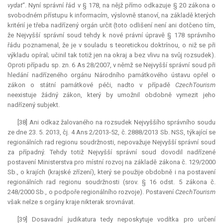
vydat
“. Nyní správní řád v § 178, na nějž přímo odkazuje § 20 zákona o
svobodném přístupu k informacím, výslovně stanoví, na základě kterých
kritérií je třeba nadřízený orgán určit (toto odlišení není ani dotčeno tím,
že Nejvyšší správní soud tehdy k nové právní úpravě § 178 správního
řádu poznamenal, že je v souladu s teoretickou doktrínou, o niž se při
výkladu opíral; učinil tak totiž jen na okraj a bez vlivu na svůj rozsudek).
Oproti případu sp. zn. 6 As 28/2007, v němž se Nejvyšší správní soud při
hledání nadřízeného orgánu Národního památkového ústavu opřel o
zákon o státní památkové péči, nadto v případě
CzechTourism
neexistuje žádný zákon, který by umožnil obdobně vymezit jeho
nadřízený subjekt.
[38] Ani odkaz žalovaného na rozsudek Nejvyššího správního soudu
ze dne 23. 5. 2013, čj. 4 Ans 2/2013-52, č. 2888/2013 Sb. NSS, týkající se
regionálních rad regionu soudržnosti, nepovažuje Nejvyšší správní soud
za případný. Tehdy totiž Nejvyšší správní soud dovodil nadřízené
postavení Ministerstva pro místní rozvoj na základě zákona č. 129/2000
Sb., o krajích (krajské zřízení), který se použije obdobně i na postavení
regionálních rad regionu soudržnosti (srov. § 16 odst. 5 zákona č.
248/2000 Sb., o podpoře regionálního rozvoje). Postavení
CzechTourism
však nelze s orgány kraje nikterak srovnávat.
[39] Dosavadní
judikatura
tedy neposkytuje vodítka pro určení