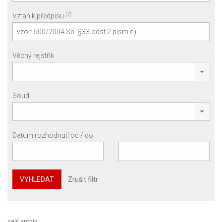
(?)
Vztah k předpisu
Věcný rejstřík
Soud
Datum rozhodnutí od / do
VYHLEDAT
Zrušit filtr
celý archiv