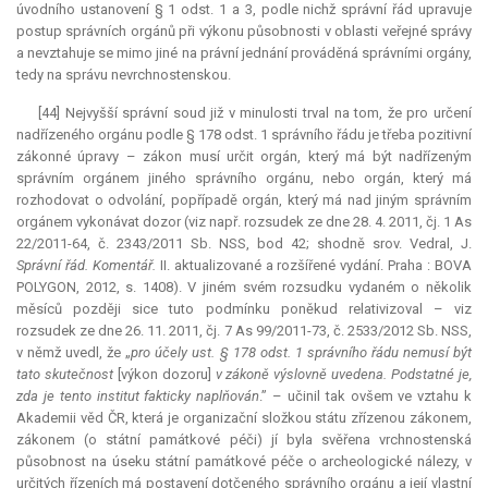
úvodního ustanovení § 1 odst. 1 a 3, podle nichž správní řád upravuje
postup správních orgánů při výkonu působnosti v oblasti veřejné správy
a nevztahuje se mimo jiné na právní jednání prováděná správními orgány,
tedy na správu nevrchnostenskou.
[44] Nejvyšší správní soud již v minulosti trval na tom, že pro určení
nadřízeného orgánu podle § 178 odst. 1 správního řádu je třeba pozitivní
zákonné úpravy – zákon musí určit orgán, který má být nadřízeným
správním orgánem jiného správního orgánu, nebo orgán, který má
rozhodovat o odvolání, popřípadě orgán, který má nad jiným správním
orgánem vykonávat dozor (viz např. rozsudek ze dne 28. 4. 2011, čj. 1 As
22/2011-64, č. 2343/2011 Sb. NSS, bod 42; shodně srov. Vedral, J.
Správní řád. Komentář.
II. aktualizované a rozšířené vydání. Praha : BOVA
POLYGON, 2012, s. 1408). V jiném svém rozsudku vydaném o několik
měsíců později sice tuto podmínku poněkud relativizoval – viz
rozsudek ze dne 26. 11. 2011, čj. 7 As 99/2011-73, č. 2533/2012 Sb. NSS,
v němž uvedl, že „
pro účely ust. § 178 odst. 1 správního řádu nemusí být
tato skutečnost
[výkon dozoru]
v zákoně výslovně uvedena. Podstatné je,
zda je tento institut fakticky naplňován
.” – učinil tak ovšem ve vztahu k
Akademii věd ČR, která je organizační složkou státu zřízenou zákonem,
zákonem (o státní památkové péči) jí byla svěřena vrchnostenská
působnost na úseku státní památkové péče o archeologické nálezy, v
určitých řízeních má postavení dotčeného správního orgánu a její vlastní