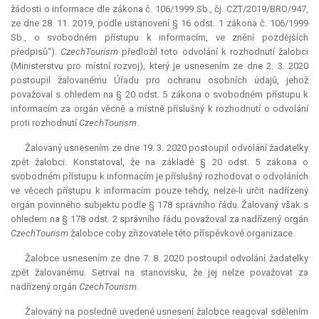
žádosti o informace dle zákona č. 106/1999 Sb., čj. CZT/2019/BRO/947,
ze dne 28. 11. 2019, podle ustanovení § 16 odst. 1 zákona č. 106/1999
Sb., o svobodném přístupu k informacím, ve znění pozdějších
předpisů“).
CzechTourism
předložil toto odvolání k rozhodnutí žalobci
(Ministerstvu pro místní rozvoj), který je usnesením ze dne 2. 3. 2020
postoupil žalovanému Úřadu pro ochranu osobních údajů, jehož
považoval s ohledem na § 20 odst. 5 zákona o svobodném přístupu k
informacím za orgán věcně a místně příslušný k rozhodnutí o odvolání
proti rozhodnutí
CzechTourism
.
Žalovaný usnesením ze dne 19. 3. 2020 postoupil odvolání žadatelky
zpět žalobci. Konstatoval, že na základě § 20 odst. 5 zákona o
svobodném přístupu k informacím je příslušný rozhodovat o odvoláních
ve věcech přístupu k informacím pouze tehdy, nelze-li určit nadřízený
orgán povinného subjektu podle § 178 správního řádu. Žalovaný však s
ohledem na § 178 odst. 2 správního řádu považoval za nadřízený orgán
CzechTourism
žalobce coby zřizovatele této příspěvkové organizace.
Žalobce usnesením ze dne 7. 8. 2020 postoupil odvolání žadatelky
zpět žalovanému. Setrval na stanovisku, že jej nelze považovat za
nadřízený orgán
CzechTourism
.
Žalovaný na posledně uvedené usnesení žalobce reagoval sdělením