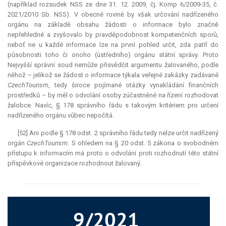
(například rozsudek NSS ze dne 31. 12. 2009, čj. Komp 6/2009-35, č.
2021/2010 Sb. NSS). V obecné rovině by však určování nadřízeného
orgánu na základě obsahu žádosti o informace bylo značně
nepřehledné a zvyšovalo by pravděpodobnost kompetenčních sporů,
neboť ne u každé informace lze na první pohled určit, zda patří do
působnosti toho či onoho (ústředního) orgánu státní správy. Proto
Nejvyšší správní soud nemůže přisvědčit argumentu žalovaného, podle
něhož – jelikož se žádost o informace týkala veřejné zakázky zadávané
CzechTourism
, tedy široce pojímané otázky vynakládání finančních
prostředků – by měl o odvolání osoby zúčastněné na řízení rozhodovat
žalobce. Navíc, § 178 správního řádu s takovým kritériem pro určení
nadřízeného orgánu vůbec nepočítá.
[52] Ani podle § 178 odst. 2 správního řádu tedy nelze určit nadřízený
orgán
CzechTourism
. S ohledem na § 20 odst. 5 zákona o svobodném
přístupu k informacím má proto o odvolání proti rozhodnutí této státní
příspěvkové organizace rozhodnout žalovaný.