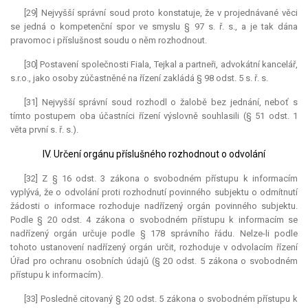
[29] Nejvyšší správní soud proto konstatuje, že v projednávané věci
se jedná o kompetenční spor ve smyslu § 97 s. ř. s., a je tak dána
pravomoc i příslušnost soudu o něm rozhodnout.
[30] Postavení společnosti Fiala, Tejkal a partneři, advokátní kancelář,
s.r.o., jako osoby zúčastněné na řízení zakládá § 98 odst. 5 s. ř. s.
[31] Nejvyšší správní soud rozhodl o žalobě bez jednání, neboť s
tímto postupem oba účastníci řízení výslovně souhlasili (§ 51 odst. 1
věta první s. ř. s.).
IV. Určení orgánu příslušného rozhodnout o odvolání
[32] Z § 16 odst. 3 zákona o svobodném přístupu k informacím
vyplývá, že o odvolání proti rozhodnutí povinného subjektu o odmítnutí
žádosti o informace rozhoduje nadřízený orgán povinného subjektu.
Podle § 20 odst. 4 zákona o svobodném přístupu k informacím se
nadřízený orgán určuje podle § 178 správního řádu. Nelze-li podle
tohoto ustanovení nadřízený orgán určit, rozhoduje v odvolacím řízení
Úřad pro ochranu osobních údajů (§ 20 odst. 5 zákona o svobodném
přístupu k informacím).
[33] Posledně citovaný § 20 odst. 5 zákona o svobodném přístupu k