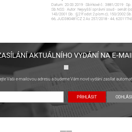
Datum:
20.03.2019
· Sbírkové č.:
3881/2019
· Sp.
Sb.NSS
· Autor:
Nejvyšší správní soud - senát (os
143/2001 Sb.: §21f odst.2 písm.c); 150/2002 
66; JUD380481CZ 2 As 257/2018 - 44; 62011TN0
ZASÍLÁNÍ AKTUÁLNÍHO VYDÁNÍ NA E-MAI
jte Vaši e-mailovou adresu a budeme Vám nové vydání zasílat automat
PŘIHLÁSIT
ODHLÁS