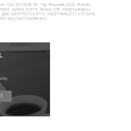
 zn.:
2 As 257/2018 - 87
· Typ:
Rozsudek (SJS)
· Pramen:
tatní)
· Vydání:
5/2019
· Strana:
278
· Vztah k předpisu:
Sb.: §82; JUD277321CZ 97/11; JUD377849CZ 31 A 57/2018 -
521 (EU); 62011TJ0289 (EU);
L
icky.
IT