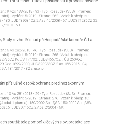
řskému profesnímu stavu; příslušnost k pronásledované
 zn.:
9 Azs 133/2018 - 93
· Typ:
Rozsudek (SJS)
· Pramen:
tatní)
· Vydání:
5/2019
· Strana:
262
· Vztah k předpisu:
5 - 130; JUD139531CZ 2 Azs 45/2008 - 67; JUD371286CZ 32
7/2018 - 50;
e; Stálý rozhodčí soud při Hospodářské komoře ČR a
 zn.:
6 As 282/2018 - 46
· Typ:
Rozsudek (SJS)
· Pramen:
tatní)
· Vydání:
5/2019
· Strana:
268
· Vztah k předpisu:
UD32736CZ IV. ÚS 174/02; JUD34667CZ I. ÚS 260/06;
29 Cdo 1899/2008; JUD320933CZ 2 As 155/2015 - 84;
 A 184/2017 - 32 zrušeno;
 vydání příslušné osobě; ochrana před nezákonným
 zn.:
10 As 281/2018 - 29
· Typ:
Rozsudek (SJS)
· Pramen:
tatní)
· Vydání:
5/2019
· Strana:
276
· Vztah k předpisu:
§4 odst.1 písm.a); 150/2002 Sb.: §82; 150/2002 Sb.: §83;
 odst.6; JUD30716CZ 2 Aps 2/2004 - 69;
ch soutěžitele pomocí klíčových slov; protokolace