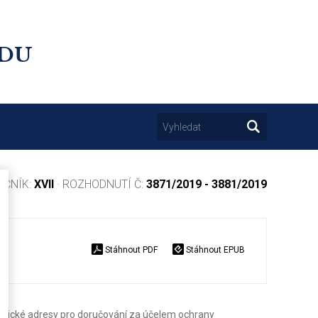
UDU
OČNÍK:
XVII
· ROZHODNUTÍ Č:
3871/2019 - 3881/2019
Stáhnout PDF
Stáhnout EPUB
tronické adresy pro doručování za účelem ochrany