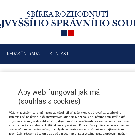
SBÍRKA ROZHODNUTÍ
JVYŠŠÍHO SPRÁVNÍHO SO
REDAKČNÍ RADA
KONTAKT
ČÍSLO:
5/2019
· R
Aby web fungoval jak má
(souhlas s cookies)
OBSAH VYDÁNÍ 5/2019
Vážený návštěvníku, snažíme se ze všech sil přinášet vysokou úroveň uživatelského
komfortu při používání našich webových stránek. Mezi základní předpoklady patří např.
aby správně fungovalo vyhledávání, abychom vás neobtěžovali nevhodnou reklamou nebo
abychom měli dostatek podnětů, jak web vylepšovat. Proto od Vás potřebujeme souhlas se
zpracováním souborů cookies, tj. malých souborů, které se dočasně ukládají ve vašem
3871/2019
Správní řízení: zablokování konkrétní elek
prohlížeči. Předem děkujeme za udělení souhlasu. Data využijeme ke zlepšování našich