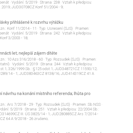
 senát
· Vydání:
5/2019
· Strana:
238
· Vztah k předpisu:
.1.2019; JUD30708CZ Konf 51/2004 - 9;
ávky přihlášené k rozvrhu výtěžku
 zn.:
Konf 11/2014 - 11
· Typ:
Usnesení (SJS)
· Pramen:
 senát
· Vydání:
5/2019
· Strana:
242
· Vztah k předpisu:
onf 3/2003 - 18;
nácti let; nejlepší zájem dítěte
 zn.:
10 Azs 316/2018 - 60
· Typ:
Rozsudek (SJS)
· Pramen:
tatní)
· Vydání:
5/2019
· Strana:
244
· Vztah k předpisu:
odst.1; 326/1999 Sb.: §125 odst.1; JUD348721CZ 11593/12;
3289/14 - 1; JUD383463CZ 8138/16; JUD414319CZ 41 A
 návrhu na konání místního referenda; lhůta pro
 zn.:
Ars 7/2018 - 29
· Typ:
Rozsudek (SJS)
· Pramen:
Sb.NSS
·
ydání:
5/2019
· Strana:
251
· Vztah k předpisu:
22/2004 Sb.:
UD314699CZ III. ÚS 3825/14 - 1; JUD280885CZ Ars 7/2014 -
Z 64 A 9/2018 - 26 zrušeno;