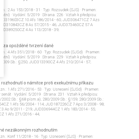
 zn.:
2 As 153/2018 - 31
· Typ:
Rozsudek (SJS)
· Pramen:
tatní)
· Vydání:
5/2019
· Strana:
226
· Vztah k předpisu:
 JUD319603CZ 10 Afs 186/2014 - 60; JUD306471CZ 7 Azs
; JUD310843CZ 8 As 57/2015 - 46; JUD373460CZ 57 A
 JUD389250CZ 4 As 113/2018 - 39;
ty za opožděné tvrzení daně
 zn.:
4 Afs 351/2018 - 60
· Typ:
Rozsudek (SJSd)
· Pramen:
tatní)
· Vydání:
5/2019
· Strana:
229
· Vztah k předpisu:
80/2009 Sb.: §250; JUD313390CZ 4 Afs 210/2014 - 57;
a rozhodnutí o námitce proti exekučnímu příkazu
 zn.:
1 Afs 271/2016 - 53
· Typ:
Usnesení (SJSd)
· Pramen:
ý senát
· Vydání:
5/2019
· Strana:
231
· Vztah k předpisu:
0/2002 Sb.: §68 písm.a); 280/2009 Sb.: §159; 280/2009 Sb.:
4CZ 1 Afs 56/2004 - 114; JUD187226CZ 7 Aps 3/2008 - 98;
 Ao 9/2011 - 219; JUD336944CZ 1 Afs 183/2014 - 55;
 1 Afs 271/2016 - 44;
ené nezákonným rozhodnutím
 zn.:
Konf 11/2018 - 16
· Typ:
Usnesení (SJS)
· Pramen: