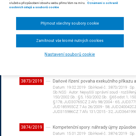
podatelny
služeb a přizpůsobení obsahu webu přímo Vám na míru.
Oznámení o ochraně
osobních údajů a souborů cookie
Datum:
06.03.2019
· Sbírkové č.:
3871/2019
· Sp.
Sb.NSS
· Autor:
Nejvyšší správní soud - senát (os
181/2014 Sb.: §4; JUD112761CZ I. ÚS 250/05;
Přijmout všechny soubory cookie
113/2015 - 32; JUD310340CZ 8 As 6/2015 - 37
118/2016 - 69; JUD362133CZ 30 A 3/2017 - 33;
Zamítnout vše kromě nutných cookies
3872/2019
Daňové řízení: povaha zvýšení daně a poku
Datum:
07.03.2019
· Sbírkové č.:
3872/2019
· Sp.
Nastavení souborů cookie
Sb.NSS
· Autor:
Nejvyšší správní soud - senát (os
337/1992 Sb.: §68; 2/1993 Sb.: čl.40 odst.6; 2
JUD387711CZ 8 Af 3/2014 - 41 zrušeno;
3873/2019
Daňové řízení: povaha exekučního příkazu 
Datum:
19.02.2019
· Sbírkové č.:
3873/2019
· Sp.
Sb.NSS
· Autor:
Nejvyšší správní soud - rozšířen
150/2002 Sb.: §5; 150/2002 Sb.: §65 odst.1; 15
§178; JUD30765CZ 2 Afs 98/2004 - 65; JUD3775
JUD185955CZ 7 As 26/2009 - 58; JUD240042CZ 3
JUD315986CZ 7 Afs 131/2015 - 32; JUD364199CZ
3874/2019
Kompetenční spory: náhrady újmy způsob
Datum:
15.01.2019
· Sbírkové č.:
3874/2019
· Sp.