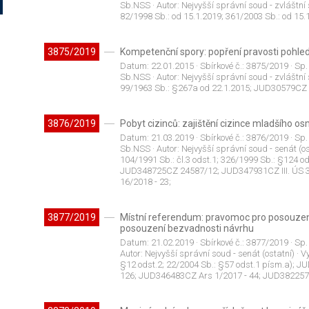
Sb.NSS
· Autor:
Nejvyšší správní soud - zvláštní
82/1998 Sb.: od 15.1.2019; 361/2003 Sb.: od 15
3875/2019
Kompetenční spory: popření pravosti pohled
Datum:
22.01.2015
· Sbírkové č.:
3875/2019
· Sp.
Sb.NSS
· Autor:
Nejvyšší správní soud - zvláštní
99/1963 Sb.: §267a od 22.1.2015; JUD30579CZ K
3876/2019
Pobyt cizinců: zajištění cizince mladšího osm
Datum:
21.03.2019
· Sbírkové č.:
3876/2019
· Sp.
Sb.NSS
· Autor:
Nejvyšší správní soud - senát (os
104/1991 Sb.: čl.3 odst.1; 326/1999 Sb.: §124 
JUD348725CZ 24587/12; JUD347931CZ III. ÚS 
16/2018 - 23;
3877/2019
Místní referendum: pravomoc pro posouzení
posouzení bezvadnosti návrhu
Datum:
21.02.2019
· Sbírkové č.:
3877/2019
· Sp.
Autor:
Nejvyšší správní soud - senát (ostatní)
· V
§12 odst.2; 22/2004 Sb.: §57 odst.1 písm.a); J
126; JUD346483CZ Ars 1/2017 - 44; JUD382257C