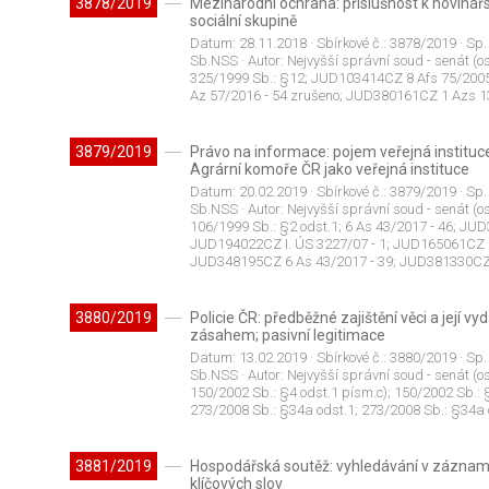
3878/2019
Mezinárodní ochrana: příslušnost k noviná
sociální skupině
Datum:
28.11.2018
· Sbírkové č.:
3878/2019
· Sp.
Sb.NSS
· Autor:
Nejvyšší správní soud - senát (os
325/1999 Sb.: §12; JUD103414CZ 8 Afs 75/200
Az 57/2016 - 54 zrušeno; JUD380161CZ 1 Azs 13
3879/2019
Právo na informace: pojem veřejná instituc
Agrární komoře ČR jako veřejná instituce
Datum:
20.02.2019
· Sbírkové č.:
3879/2019
· Sp.
Sb.NSS
· Autor:
Nejvyšší správní soud - senát (os
106/1999 Sb.: §2 odst.1; 6 As 43/2017 - 46; J
JUD194022CZ I. ÚS 3227/07 - 1; JUD165061CZ 
JUD348195CZ 6 As 43/2017 - 39; JUD381330CZ 9
3880/2019
Policie ČR: předběžné zajištění věci a její
zásahem; pasivní legitimace
Datum:
13.02.2019
· Sbírkové č.:
3880/2019
· Sp.
Sb.NSS
· Autor:
Nejvyšší správní soud - senát (os
150/2002 Sb.: §4 odst.1 písm.c); 150/2002 Sb.: 
273/2008 Sb.: §34a odst.1; 273/2008 Sb.: §34a
3881/2019
Hospodářská soutěž: vyhledávání v zázname
klíčových slov