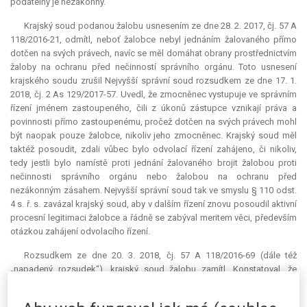
podatelny je nezákonný.
Krajský soud podanou žalobu usnesením ze dne 28. 2. 2017, čj. 57 A
118/2016-21, odmítl, neboť žalobce nebyl jednáním žalovaného přímo
dotčen na svých právech, navíc se měl domáhat obrany prostřednictvím
žaloby na ochranu před nečinností správního orgánu. Toto usnesení
krajského soudu zrušil Nejvyšší správní soud rozsudkem ze dne 17. 1.
2018, čj. 2 As 129/2017-57. Uvedl, že zmocněnec vystupuje ve správním
řízení jménem zastoupeného, čili z úkonů zástupce vznikají práva a
povinnosti přímo zastoupenému, pročež dotčen na svých právech mohl
být naopak pouze žalobce, nikoliv jeho zmocněnec. Krajský soud měl
taktéž posoudit, zdali vůbec bylo odvolací řízení zahájeno, či nikoliv,
tedy jestli bylo namístě proti jednání žalovaného brojit žalobou proti
nečinnosti správního orgánu nebo žalobou na ochranu před
nezákonným zásahem. Nejvyšší správní soud tak ve smyslu § 110 odst.
4 s. ř. s. zavázal krajský soud, aby v dalším řízení znovu posoudil aktivní
procesní legitimaci žalobce a řádně se zabýval meritem věci, především
otázkou zahájení odvolacího řízení.
Rozsudkem ze dne 20. 3. 2018, čj. 57 A 118/2016-69 (dále též
„napadený rozsudek“), krajský soud žalobu zamítl. Konstatoval, že
Nejvyšším správním soudem akcentovaná otázka, tj. zda bylo vůbec
zahájeno odvolací řízení, již byla v mezidobí vyřešena rozsudkem