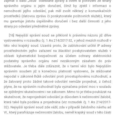
zajímat o další „
osud
“ odesílané zprávy a ověřit si potvrzení ze strany
správního orgánu o jejím doručení, čímž by zjistil i informaci o
nemožnosti jejího odeslání, pak měl zvolit některý z komunikačních
prostředků (datovou zprávu či poskytovatele poštovních služeb), který
mu garantuje jistotu úspěšného doručení i bez další činnosti z jeho
strany po odeslání předmětné zprávy.
[16] Nejvyšší správní soud se přiklonil k právnímu názoru již dříve
vyslovenému v rozsudku čj. 1 As 214/2017-32, v jehož mezích rozhodl v
této věci krajský soud. Uzavírá proto, že zablokování určité IP adresy
prostřednictvím jejího zařazení na
blacklist
poskytovatelem služeb v
oblasti kybernetické bezpečnosti za účelem ochrany elektronické
podatelny správního orgánu není nezákonným zásahem do práv
stěžovatele. Je třeba dále zdůraznit, že v tamní věci bylo Nejvyšším
správním soudem již s konečnou platností vysloveno, že stěžovatel
nepodal v zákonné lhůtě odvolání proti prvostupňovému rozhodnutí, a
že žalovaný proto žádné takové odvolání nemůže projednat, z čehož
plyne, že na správním rozhodnutí byla vyznačena právní moc v souladu
se zjištěnými skutečnostmi i se zákonem. Mimo to je třeba poukázat na
skutečnost, že neprojednání odvolání je důvodem k nečinnostní žalobě,
která také byla podána a projednána (viz rozsudek čj. 1 As 214/2017-
32). Nejvyšší správní soud zde vážil, zda v případě žalobního návrhu ad
VI., který parafrázuje nečinnostní žalobu, neměl krajský soud v této části