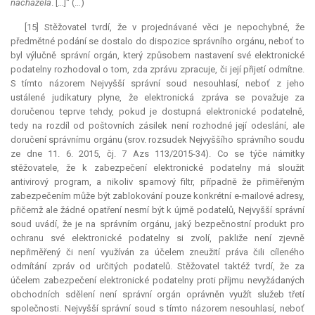
nacházela
. […]“ (…)
[15] Stěžovatel tvrdí, že v projednávané věci je nepochybné, že
předmětné podání se dostalo do dispozice správního orgánu, neboť to
byl výlučně správní orgán, který způsobem nastavení své elektronické
podatelny rozhodoval o tom, zda zprávu zpracuje, či její přijetí odmítne.
S tímto názorem Nejvyšší správní soud nesouhlasí, neboť z jeho
ustálené judikatury plyne, že elektronická zpráva se považuje za
doručenou teprve tehdy, pokud je dostupná elektronické podatelně,
tedy na rozdíl od poštovních zásilek není rozhodné její odeslání, ale
doručení správnímu orgánu (srov. rozsudek Nejvyššího správního soudu
ze dne 11. 6. 2015, čj. 7 Azs 113/2015-34). Co se týče námitky
stěžovatele, že k zabezpečení elektronické podatelny má sloužit
antivirový program, a nikoliv spamový filtr, případně že přiměřeným
zabezpečením může být zablokování pouze konkrétní e-mailové adresy,
přičemž ale žádné opatření nesmí být k újmě podatelů, Nejvyšší správní
soud uvádí, že je na správním orgánu, jaký bezpečnostní produkt pro
ochranu své elektronické podatelny si zvolí, pakliže není zjevně
nepřiměřený či není využíván za účelem zneužití práva čili cíleného
odmítání zpráv od určitých podatelů. Stěžovatel taktéž tvrdí, že za
účelem zabezpečení elektronické podatelny proti příjmu nevyžádaných
obchodních sdělení není správní orgán oprávněn využít služeb třetí
společnosti. Nejvyšší správní soud s tímto názorem nesouhlasí, neboť