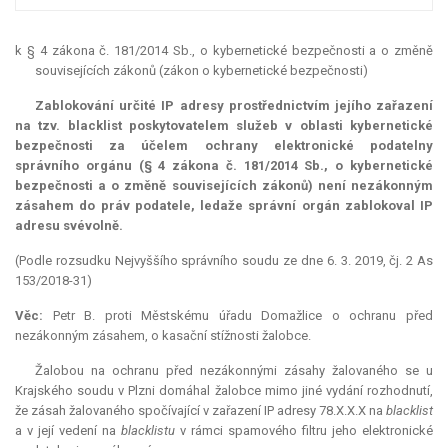
k § 4 zákona č. 181/2014 Sb., o kybernetické bezpečnosti a o změně
souvisejících zákonů (zákon o kybernetické bezpečnosti)
Zablokování určité IP adresy prostřednictvím jejího zařazení
na tzv. blacklist poskytovatelem služeb v oblasti kybernetické
bezpečnosti za účelem ochrany elektronické podatelny
správního orgánu (§ 4 zákona č. 181/2014 Sb., o kybernetické
bezpečnosti a o změně souvisejících zákonů) není nezákonným
zásahem do práv podatele, ledaže správní orgán zablokoval IP
adresu svévolně.
(Podle rozsudku Nejvyššího správního soudu ze dne 6. 3. 2019, čj. 2 As
153/2018-31)
Věc:
Petr B. proti Městskému úřadu Domažlice o ochranu před
nezákonným zásahem, o kasační stížnosti žalobce.
Žalobou na ochranu před nezákonnými zásahy žalovaného se u
Krajského soudu v Plzni domáhal žalobce mimo jiné vydání rozhodnutí,
že zásah žalovaného spočívající v zařazení IP adresy 78.X.X.X na
blacklist
a v její vedení na
blacklistu
v rámci spamového filtru jeho elektronické