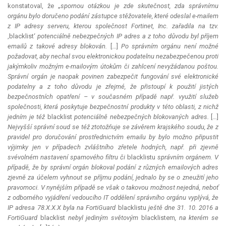
konstatoval, že „
spornou otázkou je zde skutečnost, zda správnímu
orgánu bylo doručeno podání zástupce stěžovatele, které odeslal e-mailem
z IP adresy serveru, kterou společnost Fortinet, Inc. zařadila na tzv.
‚blacklist‘
potenciálně nebezpečných IP adres a z toho důvodu byl příjem
emailů z takové adresy blokován.
[…]
Po správním orgánu není možné
požadovat, aby nechal svou elektronickou podatelnu nezabezpečenou proti
jakýmkoliv možným e-mailovým útokům či zahlcení nevyžádanou poštou.
Správní orgán je naopak povinen zabezpečit fungování své elektronické
podatelny a z toho důvodu je zřejmé, že přistoupí k použití jistých
bezpečnostních opatření – v současném případě např. využití služeb
společnosti, která poskytuje bezpečnostní produkty v této oblasti, z nichž
jedním je též
blacklist
potenciálně nebezpečných blokovaných adres.
[…]
Nejvyšší správní soud se též ztotožňuje se závěrem krajského soudu, že z
pravidel pro doručování prostřednictvím emailu by bylo možno připustit
výjimky jen v případech zvláštního zřetele hodných, např. při zjevně
svévolném nastavení spamového filtru či
blacklistu
správním orgánem. V
případě, že by správní orgán blokoval podání z různých emailových adres
zjevně za účelem vyhnout se příjmu podání, jednalo by se o zneužití jeho
pravomoci. V nynějším případě se však o takovou možnost nejedná, neboť
z odborného vyjádření vedoucího IT oddělení správního orgánu vyplývá, že
IP adresa 78.X.X.X byla na FortiGuard
blacklistu
ještě dne 31. 10. 2016 a
FortiGuard
blacklist
nebyl jediným světovým
blacklistem
, na kterém se