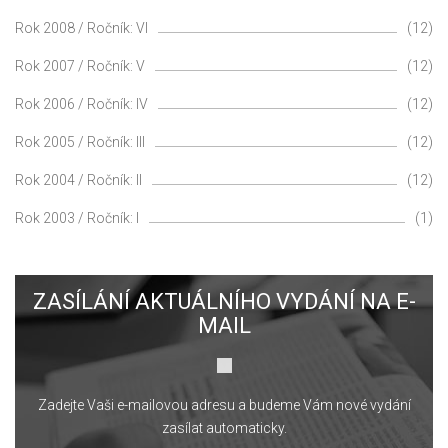
Rok 2008 / Ročník: VI
(12)
Rok 2007 / Ročník: V
(12)
Rok 2006 / Ročník: IV
(12)
Rok 2005 / Ročník: III
(12)
Rok 2004 / Ročník: II
(12)
Rok 2003 / Ročník: I
(1)
ZASÍLÁNÍ AKTUÁLNÍHO VYDÁNÍ NA E-
MAIL
Zadejte Vaši e-mailovou adresu a budeme Vám nové vydání
zasílat automaticky.