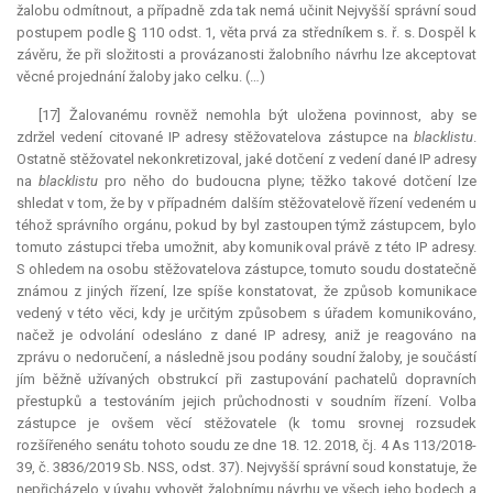
žalobu odmítnout, a případně zda tak nemá učinit Nejvyšší správní soud
postupem podle § 110 odst. 1, věta prvá za středníkem s. ř. s. Dospěl k
závěru, že při složitosti a provázanosti žalobního návrhu lze akceptovat
věcné projednání žaloby jako celku. (…)
[17] Žalovanému rovněž nemohla být uložena povinnost, aby se
zdržel vedení citované IP adresy stěžovatelova zástupce na
blacklistu
.
Ostatně stěžovatel nekonkretizoval, jaké dotčení z vedení dané IP adresy
na
blacklistu
pro něho do budoucna plyne; těžko takové dotčení lze
shledat v tom, že by v případném dalším stěžovatelově řízení vedeném u
téhož správního orgánu, pokud by byl zastoupen týmž zástupcem, bylo
tomuto zástupci třeba umožnit, aby komunikoval právě z této IP adresy.
S ohledem na osobu stěžovatelova zástupce, tomuto soudu dostatečně
známou z jiných řízení, lze spíše konstatovat, že způsob komunikace
vedený v této věci, kdy je určitým způsobem s úřadem komunikováno,
načež je odvolání odesláno z dané IP adresy, aniž je reagováno na
zprávu o nedoručení, a následně jsou podány soudní žaloby, je součástí
jím běžně užívaných obstrukcí při zastupování pachatelů dopravních
přestupků a testováním jejich průchodnosti v soudním řízení. Volba
zástupce je ovšem věcí stěžovatele (k tomu srovnej rozsudek
rozšířeného senátu tohoto soudu ze dne 18. 12. 2018, čj. 4 As 113/2018-
39, č. 3836/2019 Sb. NSS, odst. 37). Nejvyšší správní soud konstatuje, že
nepřicházelo v úvahu vyhovět žalobnímu návrhu ve všech jeho bodech a