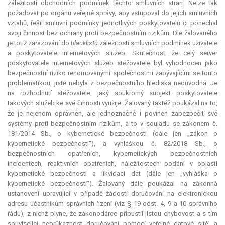
záležitostí obchodních podmínek těchto smluvních stran. Nelze tak
požadovat po orgánu veřejné správy, aby vstupoval do jejich smluvních
vztahů, řešil smluvní podmínky jednotlivých poskytovatelů či ponechal
svoji činnost bez ochrany proti bezpečnostním rizikům. Dle žalovaného
je totiž zařazování do
blacklistů
záležitostí smluvních podmínek uživatele
a poskytovatele internetových služeb. Skutečnost, že celý server
poskytovatele internetových služeb stěžovatele byl vyhodnocen jako
bezpečnostní riziko renomovanými společnostmi zabývajícími se touto
problematikou, jistě nebyla z bezpečnostního hlediska nedůvodná. Je
na rozhodnutí stěžovatele, jaký soukromý subjekt poskytovatele
takových služeb ke své činnosti využije. Žalovaný taktéž poukázal na to,
že je nejenom oprávněn, ale jednoznačně i povinen zabezpečit své
systémy proti bezpečnostním rizikům, a to v souladu se zákonem č.
181/2014 Sb., o kybernetické bezpečnosti (dále jen „zákon o
kybernetické bezpečnosti“), a vyhláškou č. 82/2018 Sb., o
bezpečnostních opatřeních, kybernetických bezpečnostních
incidentech, reaktivních opatřeních, náležitostech podání v oblasti
kybernetické bezpečnosti a likvidaci dat (dále jen „vyhláška o
kybernetické bezpečnosti“). Žalovaný dále poukázal na zákonná
ustanovení upravující v případě žádosti doručování na elektronickou
adresu účastníkům správních řízení (viz § 19 odst. 4, 9 a 10 správního
řádu), z nichž plyne, že zákonodárce připustil jistou chybovost a s tím
související neprůkaznost doručování pomocí veřejné datové sítě, a