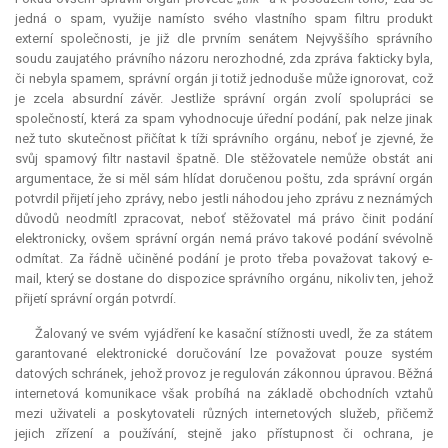
jedná o spam, využije namísto svého vlastního spam filtru produkt
externí společnosti, je již dle prvním senátem Nejvyššího správního
soudu zaujatého právního názoru nerozhodné, zda zpráva fakticky byla,
či nebyla spamem, správní orgán ji totiž jednoduše může ignorovat, což
je zcela
absurdní
závěr. Jestliže správní orgán zvolí spolupráci se
společností, která za spam vyhodnocuje úřední podání, pak nelze jinak
než tuto skutečnost přičítat k tíži správního orgánu, neboť je zjevné, že
svůj spamový filtr nastavil špatně. Dle stěžovatele nemůže obstát ani
argumentace, že si měl sám hlídat doručenou poštu, zda správní orgán
potvrdil přijetí jeho zprávy, nebo jestli náhodou jeho zprávu z neznámých
důvodů neodmítl zpracovat, neboť stěžovatel má právo činit podání
elektronicky, ovšem správní orgán nemá právo takové podání svévolně
odmítat. Za řádně učiněné podání je proto třeba považovat takový e-
mail, který se dostane do dispozice správního orgánu, nikoliv ten, jehož
přijetí správní orgán potvrdí.
Žalovaný ve svém vyjádření ke kasační stížnosti uvedl, že za státem
garantované elektronické doručování lze považovat pouze systém
datových schránek, jehož provoz je regulován zákonnou úpravou. Běžná
internetová komunikace však probíhá na základě obchodních vztahů
mezi uživateli a poskytovateli různých internetových služeb, přičemž
jejich zřízení a používání, stejně jako přístupnost či ochrana, je