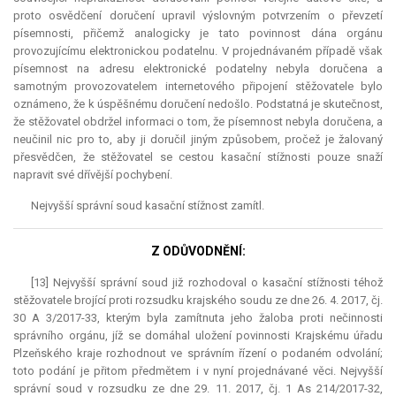
proto osvědčení doručení upravil výslovným potvrzením o převzetí
písemnosti, přičemž analogicky je tato povinnost dána orgánu
provozujícímu elektronickou podatelnu. V projednávaném případě však
písemnost na adresu elektronické podatelny nebyla doručena a
samotným provozovatelem internetového připojení stěžovatele bylo
oznámeno, že k úspěšnému doručení nedošlo. Podstatná je skutečnost,
že stěžovatel obdržel informaci o tom, že písemnost nebyla doručena, a
neučinil nic pro to, aby ji doručil jiným způsobem, pročež je žalovaný
přesvědčen, že stěžovatel se cestou kasační stížnosti pouze snaží
napravit své dřívější pochybení.
Nejvyšší správní soud kasační stížnost zamítl.
Z ODŮVODNĚNÍ:
[13] Nejvyšší správní soud již rozhodoval o kasační stížnosti téhož
stěžovatele brojící proti rozsudku krajského soudu ze dne 26. 4. 2017, čj.
30 A 3/2017-33, kterým byla zamítnuta jeho žaloba proti nečinnosti
správního orgánu, jíž se domáhal uložení povinnosti Krajskému úřadu
Plzeňského kraje rozhodnout ve správním řízení o podaném odvolání;
toto podání je přitom předmětem i v nyní projednávané věci. Nejvyšší
správní soud v rozsudku ze dne 29. 11. 2017, čj. 1 As 214/2017-32,