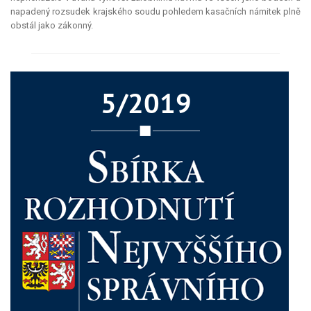
napadený rozsudek krajského soudu pohledem kasačních námitek plně
obstál jako zákonný.