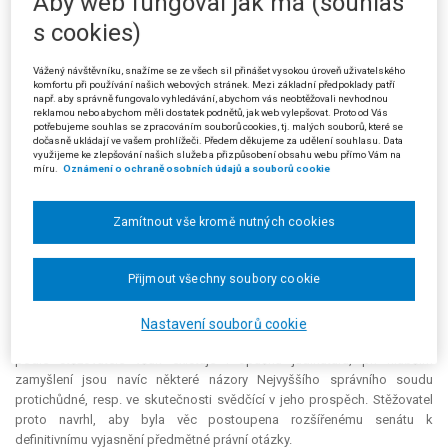
Aby web fungoval jak má (souhlas
Nejvyššího správního soudu ze dne 29. 11. 2017, čj. 1 As 214/2017-32,
který se týkal totožné věci a týchž účastníků řízení. Na základě obsáhlé
s cookies)
citace tohoto rozhodnutí pak krajský soud shrnul, že odvolání nebylo
správnímu orgánu doručeno, proto nebylo odvolací řízení vůbec
Vážený návštěvníku, snažíme se ze všech sil přinášet vysokou úroveň uživatelského
zahájeno. Žalovaný se nezákonného zásahu nedopustil blokací
komfortu při používání našich webových stránek. Mezi základní předpoklady patří
např. aby správně fungovalo vyhledávání, abychom vás neobtěžovali nevhodnou
předmětné IP adresy, neboť správní orgán je z důvodu zabezpečení
reklamou nebo abychom měli dostatek podnětů, jak web vylepšovat. Proto od Vás
fungování své elektronické podatelny oprávněn využít služeb
potřebujeme souhlas se zpracováním souborů cookies, tj. malých souborů, které se
dočasně ukládají ve vašem prohlížeči. Předem děkujeme za udělení souhlasu. Data
společnosti, která poskytuje bezpečnostní produkty v této oblasti, z
využijeme ke zlepšování našich služeb a přizpůsobení obsahu webu přímo Vám na
nichž jedním je též
blacklist
potenciálně nebezpečných blokovaných
míru.
Oznámení o ochraně osobních údajů a souborů cookie
adres, přičemž v daném případě krajský soud neshledal, že by došlo ke
zneužití tohoto práva.
Zamítnout vše kromě nutných cookies
Proti rozsudku krajského soudu podal žalobce (stěžovatel) kasační
stížnost, ve které navrhl napadený rozsudek zrušit a věc vrátit krajskému
Přijmout všechny soubory cookie
soudu k dalšímu řízení. Stěžovatel měl za to, že názor krajského soudu
(založený na rozsudku Nejvyššího správního soudu ze dne 29. 11. 2017,
čj. 1 As 214/2017-32) představuje nesprávné posouzení právní otázky.
Nastavení souborů cookie
Připustil sice, že Nejvyšší správní soud svůj názor v této věci již vyjádřil,
podle stěžovatele však existuje i opačná
judikatura
, při hlubším
zamyšlení jsou navíc některé názory Nejvyššího správního soudu
protichůdné, resp. ve skutečnosti svědčící v jeho prospěch. Stěžovatel
proto navrhl, aby byla věc postoupena rozšířenému senátu k
definitivnímu vyjasnění předmětné právní otázky.