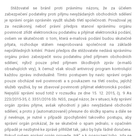
Stěžovatel se bránil proti právnímu názoru, že za účelem
zabezpečení podatelny proti příjmu nevyžádaných obchodních sdělení
je správní orgán oprávněn využít služeb třetí společnosti. Považoval jej
za nezákonný, neboť právní předpis stanoví správnímu orgánu
povinnost zřídit elektronickou podatelnu a přijímat elektronická podání,
ovšem ve skutečnosti o tom, která e-mailová podání budou skutečně
přijata, rozhoduje státem neaprobovaná společnost na základě
neprůhledných kritérií. Právní předpis dle stěžovatele nedává správnímu
orgánu právo zabezpečit svou podatelnu před příjmem obchodních
sdělení, nýbrž pouze před příjmem škodlivých zpráv (e-mailů
obsahujících viry), k čemuž však slouží antivirový program kontrolující
každou zprávu individuálně. Tímto postupem by navíc správní orgán
pouze obcházel své povinnosti a s poukazem na třetí osobu, jejíchž
služeb využívá, by se zbavoval povinnosti přijímat elektronická podání.
Nejvyšší správní soud totiž v rozsudku ze dne 15. 12. 2015, čj. 9 As
223/2015-35, č. 3351/2016 Sb. NSS, zaujal názor, že v situaci, kdy správní
orgán zprávu přijme, avšak vyhodnotí ji jako nevyžádané obchodní
sdělení, a proto ji (automatizovaně) přesune do složky spamu a dále se
jí nevěnuje, je nutné v případě zpochybnění takového postupu, aby
správní orgán prokázal, že se skutečně o spam jednalo; v opačném
případě je nezbytné ke zprávě přihlížet tak, jako by byla řádně doručena.
Pokud ovšem správní orgán provede „
trik
“ a k posouzení toho, zda se