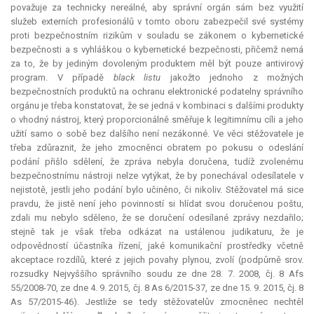
považuje za technicky nereálné, aby správní orgán sám bez využití
služeb externích profesionálů v tomto oboru zabezpečil své systémy
proti bezpečnostním rizikům v souladu se zákonem o kybernetické
bezpečnosti a s vyhláškou o kybernetické bezpečnosti, přičemž nemá
za to, že by jediným dovoleným produktem měl být pouze antivirový
program. V případě
black listu
jakožto jednoho z možných
bezpečnostních produktů na ochranu elektronické podatelny správního
orgánu je třeba konstatovat, že se jedná v kombinaci s dalšími produkty
o vhodný nástroj, který proporcionálně směřuje k legitimnímu cíli a jeho
užití samo o sobě bez dalšího není nezákonné. Ve věci stěžovatele je
třeba zdůraznit, že jeho zmocněnci obratem po pokusu o odeslání
podání přišlo sdělení, že zpráva nebyla doručena, tudíž zvolenému
bezpečnostnímu nástroji nelze vytýkat, že by ponechával odesílatele v
nejistotě, jestli jeho podání bylo učiněno, či nikoliv. Stěžovatel má sice
pravdu, že jistě není jeho povinností si hlídat svou doručenou poštu,
zdali mu nebylo sděleno, že se doručení odesílané zprávy nezdařilo;
stejně tak je však třeba odkázat na ustálenou judikaturu, že je
odpovědností účastníka řízení, jaké komunikační prostředky včetně
akceptace
rozdílů, které z jejich povahy plynou, zvolí (podpůrně srov.
rozsudky Nejvyššího správního soudu ze dne 28. 7. 2008, čj. 8 Afs
55/2008-70, ze dne 4. 9. 2015, čj. 8 As 6/2015-37, ze dne 15. 9. 2015, čj. 8
As 57/2015-46). Jestliže se tedy stěžovatelův zmocněnec nechtěl