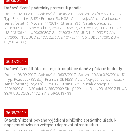
3636/2017
Daňové řízení: podmínky prominutí penále
Datum:
02.08.2017
· Sbírkové č.:
3636/2017
· Sp. zn.:
2 Afs 62/2017 - 37
·
Typ:
Rozsudek (SJS)
· Pramen:
Sb.NSS
· Autor:
Nejvyšší správní soud -
senát (ostatní)
· Vydání:
11/2017
· Strana:
936
· Vztah k předpisu:
280/2009 Sb.: §259c odst.2; 280/2009 Sb.: §259c odst.3; JUD39013CZ I.
ÚS 643/06 - 1; JUD30308CZ Sst 2/2003 - 225; JUD146495CZ 7 Afs
54/2006 - 155; JUD281633CZ 6 Afs 101/2014 - 36; JUD331709CZ 3 A
38/2014 - 65;
3637/2017
Daňové řízení: lhůta pro registraci plátce daně z přidané hodnoty
Datum:
06.09.2017
· Sbírkové č.:
3637/2017
· Sp. zn.:
10 Afs 329/2016 - 51
· Typ:
Rozsudek (SJSd)
· Pramen:
Sb.NSS
· Autor:
Nejvyšší správní soud -
senát (ostatní)
· Vydání:
11/2017
· Strana:
943
· Vztah k předpisu:
280/2009 Sb.: §20 odst.2; 280/2009 Sb.: §129 odst.3; JUD31529CZ Pl. ÚS
33/97; JUD258541CZ 8 Afs 59/2013 - 33;
3638/2017
Stavební řízení: povaha vyjádření silničního správního úřadu k
napojení stavby na veřejnou dopravní infrastrukturu
Datum:
29.08.2017
· Sbírkové č.:
3638/2017
· Sp. zn.:
2 As 43/2016 - 72
·