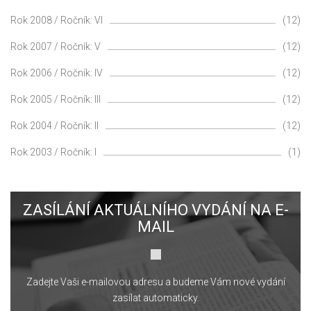
Rok 2008 / Ročník: VI
(12)
Rok 2007 / Ročník: V
(12)
Rok 2006 / Ročník: IV
(12)
Rok 2005 / Ročník: III
(12)
Rok 2004 / Ročník: II
(12)
Rok 2003 / Ročník: I
(1)
ZASÍLÁNÍ AKTUÁLNÍHO VYDÁNÍ NA E-
MAIL
Zadejte Vaši e-mailovou adresu a budeme Vám nové vydání
zasílat automaticky.