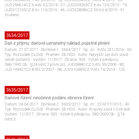
JUD256614CZ 6 Ads 32/2014 - 37; JUD309265CZ 6 As 135/2015 - 79;
JUD312155CZ 8 As 110/2015 - 46; JUD328086CZ 59 Ad 4/2015 - 91
zrušeno;
3634/2017
Daň z příjmu: daňově uznatelný náklad; pojistné plnění
Datum:
27.07.2017
· Sbírkové č.:
3634/2017
· Sp. zn.:
9 Afs 231/2016 - 50
·
Typ:
Rozsudek (SJSd)
· Pramen:
Sb.NSS
· Autor:
Nejvyšší správní soud -
senát (ostatní)
· Vydání:
11/2017
· Strana:
926
· Vztah k předpisu:
586/1992 Sb.: §24 odst.2 písm.zc); JUD38881CZ 5 Afs 95/2006 - 80;
JUD149427CZ 8 Afs 2/2007 - 98; JUD310485CZ 9 Afs 74/2014 - 125;
3635/2017
Daňové řízení: neúčinné podání; obnova řízení
Datum:
24.04.2017
· Sbírkové č.:
3635/2017
· Sp. zn.:
22 Af 37/2015 - 43
·
Typ:
Rozsudek (SJSd)
· Pramen:
Sb.NSS
· Autor:
Krajský soud v Ostravě
·
Vydání:
11/2017
· Strana:
933
· Vztah k předpisu:
280/2009 Sb.: §74
odst.3;