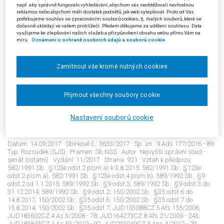
3632/2017
např. aby správně fungovalo vyhledávání, abychom vás neobtěžovali nevhodnou
reklamou nebo abychom měli dostatek podnětů, jak web vylepšovat. Proto od Vás
Řízení před soudem: stavení lhůty pro podání návrhu; osvobození
potřebujeme souhlas se zpracováním souborů cookies, tj. malých souborů, které se
od soudních poplatků
dočasně ukládají ve vašem prohlížeči. Předem děkujeme za udělení souhlasu. Data
Datum:
29.08.2017
· Sbírkové č.:
3632/2017
· Sp. zn.:
5 As 154/2016 - 62
·
využijeme ke zlepšování našich služeb a přizpůsobení obsahu webu přímo Vám na
Typ:
Rozsudek (SJS)
· Pramen:
Sb.NSS
· Autor:
Nejvyšší správní soud -
míru.
Oznámení o ochraně osobních údajů a souborů cookie
rozšířený senát
· Vydání:
11/2017
· Strana:
915
· Vztah k předpisu:
150/2002 Sb.: §35 odst.9; JUD226649CZ 1 As 93/2009 - 312;
JUD324689CZ 8 As 79/2014 - 108; JUD321095CZ 8 As 78/2015 - 22;
Zamítnout vše kromě nutných cookies
JUD324246CZ 3 As 182/2015 - 28; JUD339061CZ 2 As 253/2016 - 36;
JUD339102CZ 9 As 241/2016 - 36;
Přijmout všechny soubory cookie
3633/2017
Nastavení souborů cookie
Řízení před správními soudy: zastoupení; Sociální zabezpečení:
datová schránka orgánu sociálního zabezpečení
Datum:
14.09.2017
· Sbírkové č.:
3633/2017
· Sp. zn.:
9 Ads 177/2016 - 89
·
Typ:
Rozsudek (SJS)
· Pramen:
Sb.NSS
· Autor:
Nejvyšší správní soud -
senát (ostatní)
· Vydání:
11/2017
· Strana:
921
· Vztah k předpisu:
582/1991 Sb.: §123e odst.2 písm.a) k 3.8.2015; 582/1991 Sb.: §123e
odst.2 písm.a); 582/1991 Sb.: §123e odst.4 písm.b); 589/1992 Sb.: §9
odst.2 od 1.1.2015; 589/1992 Sb.: §9 odst.3; 589/1992 Sb.: §9 odst.3 do
31.12.2014; 589/1992 Sb.: §9 odst.2; 150/2002 Sb.: §35 odst.6 do
14.8.2017; 150/2002 Sb.: §35 odst.6; 150/2002 Sb.: §35 odst.7 do
15.8.2014; 150/2002 Sb.: §35 odst.7; JUD103088CZ 5 Afs 155/2006;
JUD183602CZ 4 As 3/2008 - 78; JUD164273CZ 8 Afs 21/2009 - 243;
JUD183843CZ 1 As 53/2010 - 92; JUD233049CZ 5 Ans 4/2012 - 20;