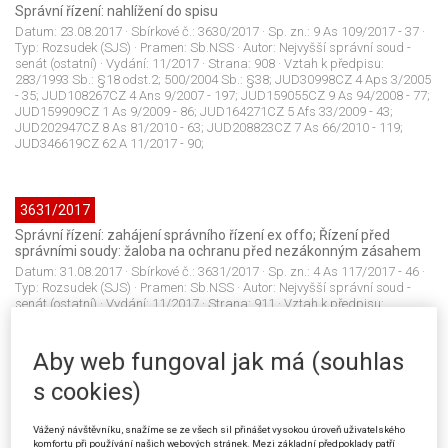
Správní řízení: nahlížení do spisu
Datum:
23.08.2017
· Sbírkové č.:
3630/2017
· Sp. zn.:
9 As 109/2017 - 37
·
Typ:
Rozsudek (SJS)
· Pramen:
Sb.NSS
· Autor:
Nejvyšší správní soud -
senát (ostatní)
· Vydání:
11/2017
· Strana:
908
· Vztah k předpisu:
283/1993 Sb.: §18 odst.2; 500/2004 Sb.: §38; JUD30998CZ 4 Aps 3/2005
- 35; JUD108267CZ 4 Ans 9/2007 - 197; JUD159055CZ 9 As 94/2008 - 77;
JUD159909CZ 1 As 9/2009 - 86; JUD164271CZ 5 Afs 33/2009 - 43;
JUD202947CZ 8 As 81/2010 - 63; JUD208823CZ 7 As 66/2010 - 119;
JUD346619CZ 62 A 11/2017 - 90;
3631/2017
Správní řízení: zahájení správního řízení ex offo; Řízení před
správními soudy: žaloba na ochranu před nezákonným zásahem
Datum:
31.08.2017
· Sbírkové č.:
3631/2017
· Sp. zn.:
4 As 117/2017 - 46
·
Typ:
Rozsudek (SJS)
· Pramen:
Sb.NSS
· Autor:
Nejvyšší správní soud -
senát (ostatní)
· Vydání:
11/2017
· Strana:
911
· Vztah k předpisu:
150/2002 Sb.: §82; 500/2004 Sb.: §42; 500/2004 Sb.: §46; 183/2006 Sb.:
§129 odst.2; JUD30696CZ 2 Aps 1/2005; JUD49327CZ 4 Ans 6/2006;
JUD153537CZ 3 Ans 1/2009 - 58; JUD187790CZ 5 Ans 11/2010 - 104;
Aby web fungoval jak má (souhlas
JUD322899CZ 3 As 141/2015 - 29; JUD345749CZ 2 As 285/2016 - 86;
JUD349217CZ 30 A 30/2017 - 44;
s cookies)
Vážený návštěvníku, snažíme se ze všech sil přinášet vysokou úroveň uživatelského
komfortu při používání našich webových stránek. Mezi základní předpoklady patří