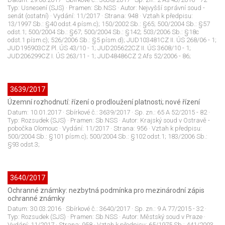
Typ:
Usnesení (SJS)
· Pramen:
Sb.NSS
· Autor:
Nejvyšší správní soud -
senát (ostatní)
· Vydání:
11/2017
· Strana:
948
· Vztah k předpisu:
13/1997 Sb.: §40 odst.4 písm.c); 150/2002 Sb.: §65; 500/2004 Sb.: §57
odst.1; 500/2004 Sb.: §67; 500/2004 Sb.: §142; 503/2006 Sb.: §18c
odst.1 písm.c); 526/2006 Sb.: §5 písm.d); JUD103481CZ II. ÚS 268/06 - 1;
JUD195903CZ Pl. ÚS 43/10 - 1; JUD205622CZ II. ÚS 3608/10 - 1;
JUD206299CZ I. ÚS 263/11 - 1; JUD48486CZ 2 Afs 52/2006 - 86;
3639/2017
Územní rozhodnutí: řízení o prodloužení platnosti; nové řízení
Datum:
10.01.2017
· Sbírkové č.:
3639/2017
· Sp. zn.:
65 A 52/2015 - 82
·
Typ:
Rozsudek (SJS)
· Pramen:
Sb.NSS
· Autor:
Krajský soud v Ostravě -
pobočka Olomouc
· Vydání:
11/2017
· Strana:
956
· Vztah k předpisu:
500/2004 Sb.: §101 písm.c); 500/2004 Sb.: §102 odst.1; 183/2006 Sb.:
§93 odst.3;
3640/2017
Ochranné známky: nezbytná podmínka pro mezinárodní zápis
ochranné známky
Datum:
30.03.2016
· Sbírkové č.:
3640/2017
· Sp. zn.:
9 A 77/2015 - 32
·
Typ:
Rozsudek (SJS)
· Pramen:
Sb.NSS
· Autor:
Městský soud v Praze
·
Vydání:
11/2017
· Strana:
958
· Vztah k předpisu:
65/1975 Sb.; 441/2003