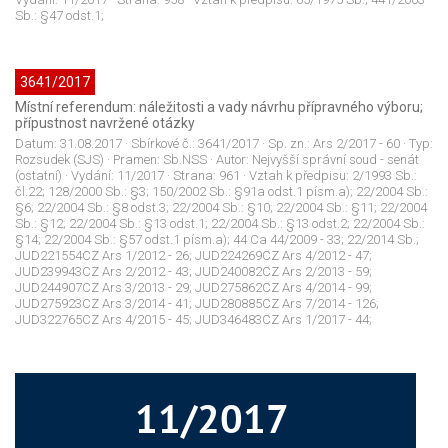
Sb.: §47 odst.1;
3641/2017
Místní referendum: náležitosti a vady návrhu přípravného výboru;
přípustnost navržené otázky
Datum:
31.08.2017
· Sbírkové č.:
3641/2017
· Sp. zn.:
Ars 2/2017 - 60
· Typ:
Rozsudek (SJS)
· Pramen:
Sb.NSS
· Autor:
Nejvyšší správní soud - senát
(ostatní)
· Vydání:
11/2017
· Strana:
961
· Vztah k předpisu:
2/1993 Sb.:
čl.22; 128/2000 Sb.: §3; 150/2002 Sb.: §91a odst.1 písm.a); 22/2004 Sb.:
§6; 22/2004 Sb.: §8 odst.3; 22/2004 Sb.: §10; 22/2004 Sb.: §11; 22/2004
Sb.: §12; 22/2004 Sb.: §13 odst.1; 22/2004 Sb.: §13 odst.2; 22/2004 Sb.:
§14; 22/2004 Sb.: §57 odst.1 písm.a); 44 Ca 44/2009 - 33; 22/2014 Sb.;
JUD221554CZ Ars 1/2012 - 26; JUD224269CZ Ars 4/2012 - 47;
JUD239943CZ Ars 2/2012 - 43; JUD240082CZ Ars 2/2013 - 59;
JUD244907CZ Ars 3/2013 - 29; JUD275862CZ Ars 4/2014 - 99;
JUD275923CZ Ars 3/2014 - 41; JUD280885CZ Ars 7/2014 - 126;
JUD322765CZ Ars 4/2015 - 45; JUD346483CZ Ars 1/2017 - 44;