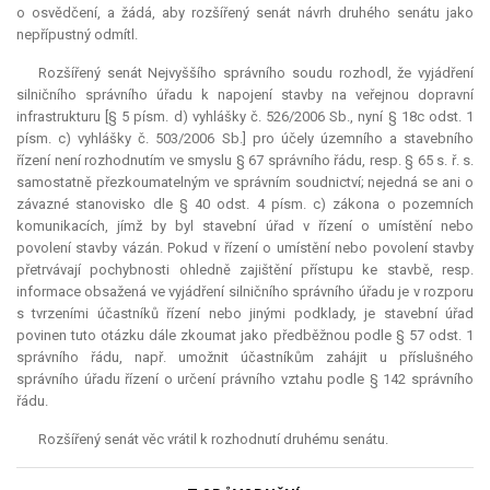
o osvědčení, a žádá, aby rozšířený senát návrh druhého senátu jako
nepřípustný odmítl.
Rozšířený senát Nejvyššího správního soudu rozhodl, že vyjádření
silničního správního úřadu k napojení stavby na veřejnou dopravní
infrastrukturu [§ 5 písm. d) vyhlášky č. 526/2006 Sb., nyní § 18c odst. 1
písm. c) vyhlášky č. 503/2006 Sb.] pro účely územního a stavebního
řízení není rozhodnutím ve smyslu § 67 správního řádu, resp. § 65 s. ř. s.
samostatně přezkoumatelným ve správním soudnictví; nejedná se ani o
závazné stanovisko dle § 40 odst. 4 písm. c) zákona o pozemních
komunikacích, jímž by byl stavební úřad v řízení o umístění nebo
povolení stavby vázán. Pokud v řízení o umístění nebo povolení stavby
přetrvávají pochybnosti ohledně zajištění přístupu ke stavbě, resp.
informace obsažená ve vyjádření silničního správního úřadu je v rozporu
s tvrzeními účastníků řízení nebo jinými podklady, je stavební úřad
povinen tuto otázku dále zkoumat jako předběžnou podle § 57 odst. 1
správního řádu, např. umožnit účastníkům zahájit u příslušného
správního úřadu řízení o určení právního vztahu podle § 142 správního
řádu.
Rozšířený senát věc vrátil k rozhodnutí druhému senátu.