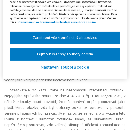
např. aby správně fungovalo vyhledávání, abychom vás neobtěžovali nevhodnou
vycházel z výkladu ministerstva dopravy, které na základě zjištění
reklamou nebo abychom měli dostatek podnětů, jak web vylepšovat. Proto od Vás
veřejného ochránce práv vydalo za účelem sjednocení postupu
potřebujeme souhlas se zpracováním souborů cookies, tj. malých souborů, které se
dočasně ukládají ve vašem prohlížeči. Předem děkujeme za udělení souhlasu. Data
krajských úřadů v dané problematice stanovisko. Z něj mimo jiné plyne,
využijeme ke zlepšování našich služeb a přizpůsobení obsahu webu přímo Vám na
že komunikace se mezi účelové komunikace nezařazuje správním
míru.
Oznámení o ochraně osobních údajů a souborů cookie
rozhodnutím; jestliže komunikace splňuje zákonné znaky, jde vždy o
účelovou komunikaci, bez ohledu na údaj v katastru nemovitostí. Na
Zamítnout vše kromě nutných cookies
základě uvedeného dovodil, že pozemek žalobce je evidován v katastru
nemovitostí jako ostatní komunikace, slouží ke spojení nemovitostí pro
potřebu jejich vlastníků s ostatními pozemními komunikacemi, a
Přijmout všechny soubory cookie
poněvadž není nutné správní rozhodnutí o zařazení komunikace do
účelových komunikací, postačuje stanovisko Městského úřadu Říčany,
Nastavení souborů cookie
odboru správních agend a dopravy, ze dne 24. 6. 2008, v němž je
uvedeno, že pozemek není veden v pasportu místních komunikací, ale je
veden jako veřejně přístupná účelová komunikace.
Stěžovatelé poukázali také na nesprávnou interpretaci rozsudku
Nejvyššího správního soudu ze dne 4. 4. 2013, čj. 1 As 186/2012-39, z
něhož městský soud dovodil, že měl správní orgán posuzovat jako
předběžnou otázku, zda byl dotčený pozemek evidován v pasportu
veřejně přístupných komunikací. Měli za to, že se jednalo o vytržení této
úvahy z kontextu; samotný rozsudek uvádí, že stavebnímu úřadu
nepříslušelo posuzovat, zda veřejně přístupná účelová komunikace na