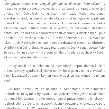
přístupovou cestu jako veřejně přístupnou účelovou komunikaci
.“ V
rozsudku je dále konstatováno, že pro zařazení do kategorie veřejně
přístupných účelových komunikací není vždy třeba rozhodnutí
stavebního úřadu, nicméně že tato otázka musí být vyjasněna, přičemž
rozhodnutí či osvědčení o povaze komunikace náleží výhradně
silničnímu úřadu. Druhý senát si je vědom, že rozhodnutí desátého
senátu stojí na názoru o nedostatečnosti vyjádření silničního úřadu jako
podkladu pro závěr o přístupu ke stavbě, nicméně zde byl vysloven
názor odlišný od výše uvedeného názoru devátého senátu, že obdobné
vyjádření silničního úřadu je vždy rozhodnutím. Druhý senát upozorňuje,
že ve správním spise nyní projednávaného případu se nachází vyjádření
silničního úřadu stejného obsahu.
Druhý senát se s ohledem na naznačený rozpor domnívá, že o
otázce povahy vyjádření silničního správního orgánu v rámci stavebního
řízení k zařazení pozemní komunikace je povinen rozhodnout rozšířený
senát.
Je toho názoru, že se nejedná o samostatně přezkoumatelné
rozhodnutí. To by mělo být vydáno ve správním řízení, jehož účastníkem
by musel být žadatel a dále osoby, jejichž práva mohou být takovým
rozhodnutím dotčena, mj. alespoň vlastník pozemku, o jehož povaze je
rozhodováno (§ 27 správního řádu). Vzhledem k tomu, že v