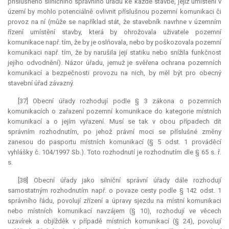
příslušného silničního správního úřadu ke každé stavbě, jejíž umístění v
území by mohlo potenciálně ovlivnit příslušnou pozemní komunikaci či
provoz na ní (může se například stát, že stavebník navrhne v územním
řízení umístění stavby, která by ohrožovala uživatele pozemní
komunikace např. tím, že by je oslňovala, nebo by poškozovala pozemní
komunikaci např. tím, že by narušila její statiku nebo snížila funkčnost
jejího odvodnění). Názor úřadu, jemuž je svěřena ochrana pozemních
komunikací a bezpečnosti provozu na nich, by měl být pro obecný
stavební úřad závazný.
[37] Obecní úřady rozhodují podle § 3 zákona o pozemních
komunikacích o zařazení pozemní komunikace do kategorie místních
komunikací a o jejím vyřazení. Musí se tak v obou případech dít
správním rozhodnutím, po jehož právní moci se příslušné změny
zanesou do pasportu místních komunikací (§ 5 odst. 1 prováděcí
vyhlášky č. 104/1997 Sb.). Toto rozhodnutí je rozhodnutím dle § 65 s. ř.
s.
[38] Obecní úřady jako silniční správní úřady dále rozhodují
samostatným rozhodnutím např. o povaze cesty podle § 142 odst. 1
správního řádu, povolují zřízení a úpravy sjezdu na místní komunikaci
nebo místních komunikací navzájem (§ 10), rozhodují ve věcech
uzavírek a objížděk v případě místních komunikací (§ 24), povolují