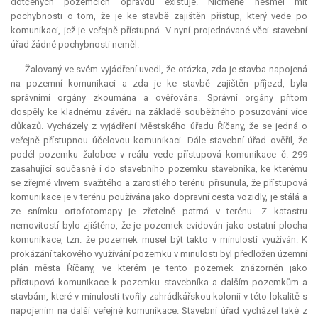
dotčených pozemcích opravdu existuje. Nicméně nesměl mít
pochybnosti o tom, že je ke stavbě zajištěn přístup, který vede po
komunikaci, jež je veřejně přístupná. V nyní projednávané věci stavební
úřad žádné pochybnosti neměl.
Žalovaný ve svém vyjádření uvedl, že otázka, zda je stavba napojená
na pozemní komunikaci a zda je ke stavbě zajištěn příjezd, byla
správními orgány zkoumána a ověřována. Správní orgány přitom
dospěly ke kladnému závěru na základě souběžného posuzování více
důkazů. Vycházely z vyjádření Městského úřadu Říčany, že se jedná o
veřejně přístupnou účelovou komunikaci. Dále stavební úřad ověřil, že
podél pozemku žalobce v reálu vede přístupová komunikace č. 299
zasahující současně i do stavebního pozemku stavebníka, ke kterému
se zřejmě vlivem svažitého a zarostlého terénu přisunula, že přístupová
komunikace je v terénu používána jako dopravní cesta vozidly, je stálá a
ze snímku ortofotomapy je zřetelně patrná v terénu. Z katastru
nemovitostí bylo zjištěno, že je pozemek evidován jako ostatní plocha
komunikace, tzn. že pozemek musel být takto v minulosti využíván. K
prokázání takového využívání pozemku v minulosti byl předložen územní
plán města Říčany, ve kterém je tento pozemek znázorněn jako
přístupová komunikace k pozemku stavebníka a dalším pozemkům a
stavbám, které v minulosti tvořily zahrádkářskou kolonii v této lokalitě s
napojením na další veřejné komunikace. Stavební úřad vycházel také z