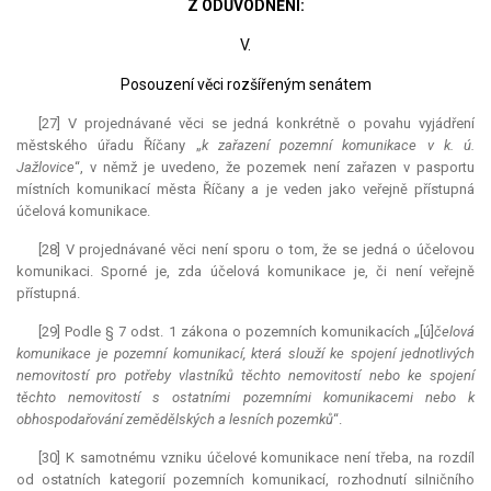
Z ODŮVODNĚNÍ:
V.
Posouzení věci rozšířeným senátem
[27] V projednávané věci se jedná konkrétně o povahu vyjádření
městského úřadu Říčany „
k zařazení pozemní komunikace v k. ú.
Jažlovice
“, v němž je uvedeno, že pozemek není zařazen v pasportu
místních komunikací města Říčany a je veden jako veřejně přístupná
účelová komunikace.
[28] V projednávané věci není sporu o tom, že se jedná o účelovou
komunikaci. Sporné je, zda účelová komunikace je, či není veřejně
přístupná.
[29] Podle § 7 odst. 1 zákona o pozemních komunikacích „[ú]
čelová
komunikace je pozemní komunikací, která slouží ke spojení jednotlivých
nemovitostí pro potřeby vlastníků těchto nemovitostí nebo ke spojení
těchto nemovitostí s ostatními pozemními komunikacemi nebo k
obhospodařování zemědělských a lesních pozemků
“.
[30] K samotnému vzniku účelové komunikace není třeba, na rozdíl
od ostatních kategorií pozemních komunikací, rozhodnutí silničního