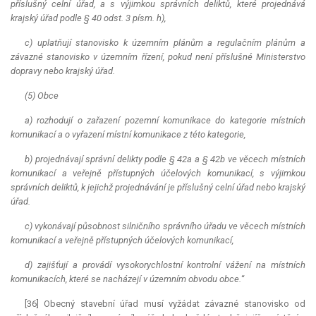
příslušný celní úřad, a s výjimkou správních deliktů, které projednává
krajský úřad podle § 40 odst. 3 písm. h),
c) uplatňují stanovisko k územním plánům a regulačním plánům a
závazné stanovisko v územním řízení, pokud není příslušné Ministerstvo
dopravy nebo krajský úřad.
(5) Obce
a) rozhodují o zařazení pozemní komunikace do kategorie místních
komunikací a o vyřazení místní komunikace z této kategorie,
b) projednávají správní delikty podle § 42a a § 42b ve věcech místních
komunikací a veřejně přístupných účelových komunikací, s výjimkou
správních deliktů, k jejichž projednávání je příslušný celní úřad nebo krajský
úřad.
c) vykonávají působnost silničního správního úřadu ve věcech místních
komunikací a veřejně přístupných účelových komunikací,
d) zajišťují a provádí vysokorychlostní kontrolní vážení na místních
komunikacích, které se nacházejí v územním obvodu obce.
“
[36] Obecný stavební úřad musí vyžádat závazné stanovisko od