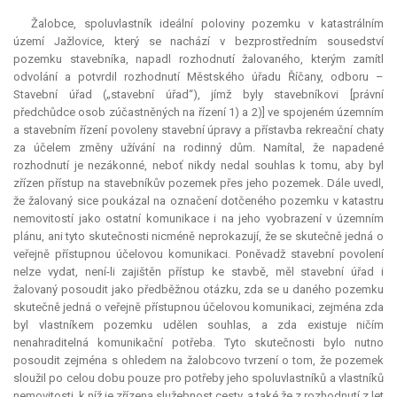
Žalobce, spoluvlastník ideální poloviny pozemku v katastrálním
území Jažlovice, který se nachází v bezprostředním sousedství
pozemku stavebníka, napadl rozhodnutí žalovaného, kterým zamítl
odvolání a potvrdil rozhodnutí Městského úřadu Říčany, odboru –
Stavební úřad („stavební úřad“), jímž byly stavebníkovi [právní
předchůdce osob zúčastněných na řízení 1) a 2)] ve spojeném územním
a stavebním řízení povoleny stavební úpravy a přístavba rekreační chaty
za účelem změny užívání na rodinný dům. Namítal, že napadené
rozhodnutí je nezákonné, neboť nikdy nedal souhlas k tomu, aby byl
zřízen přístup na stavebníkův pozemek přes jeho pozemek. Dále uvedl,
že žalovaný sice poukázal na označení dotčeného pozemku v katastru
nemovitostí jako ostatní komunikace i na jeho vyobrazení v územním
plánu, ani tyto skutečnosti nicméně neprokazují, že se skutečně jedná o
veřejně přístupnou účelovou komunikaci. Poněvadž stavební povolení
nelze vydat, není-li zajištěn přístup ke stavbě, měl stavební úřad i
žalovaný posoudit jako předběžnou otázku, zda se u daného pozemku
skutečně jedná o veřejně přístupnou účelovou komunikaci, zejména zda
byl vlastníkem pozemku udělen souhlas, a zda existuje ničím
nenahraditelná komunikační potřeba. Tyto skutečnosti bylo nutno
posoudit zejména s ohledem na žalobcovo tvrzení o tom, že pozemek
sloužil po celou dobu pouze pro potřeby jeho spoluvlastníků a vlastníků
nemovitosti, k níž je zřízena služebnost cesty, a také že z rozhodnutí z let