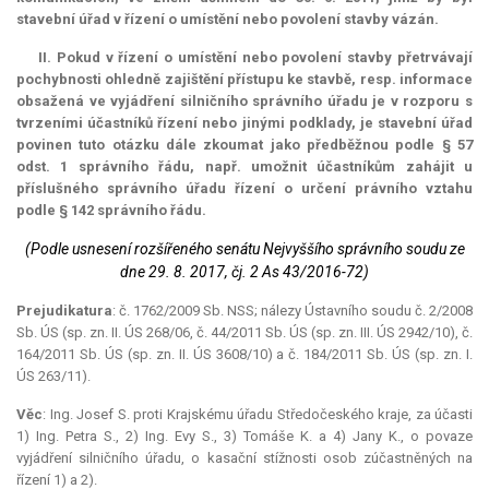
stavební úřad v řízení o umístění nebo povolení stavby vázán.
II. Pokud v řízení o umístění nebo povolení stavby přetrvávají
pochybnosti ohledně zajištění přístupu ke stavbě, resp. informace
obsažená ve vyjádření silničního správního úřadu je v rozporu s
tvrzeními účastníků řízení nebo jinými podklady, je stavební úřad
povinen tuto otázku dále zkoumat jako předběžnou podle § 57
odst. 1 správního řádu, např. umožnit účastníkům zahájit u
příslušného správního úřadu řízení o určení právního vztahu
podle § 142 správního řádu.
(Podle usnesení rozšířeného senátu Nejvyššího správního soudu ze
dne 29. 8. 2017, čj. 2 As 43/2016-72)
Prejudikatura
: č. 1762/2009 Sb. NSS; nálezy Ústavního soudu č. 2/2008
Sb. ÚS (sp. zn. II. ÚS 268/06, č. 44/2011 Sb. ÚS (sp. zn. III. ÚS 2942/10), č.
164/2011 Sb. ÚS (sp. zn. II. ÚS 3608/10) a č. 184/2011 Sb. ÚS (sp. zn. I.
ÚS 263/11).
Věc
: Ing. Josef S. proti Krajskému úřadu Středočeského kraje, za účasti
1) Ing. Petra S., 2) Ing. Evy S., 3) Tomáše K. a 4) Jany K., o povaze
vyjádření silničního úřadu, o kasační stížnosti osob zúčastněných na
řízení 1) a 2).