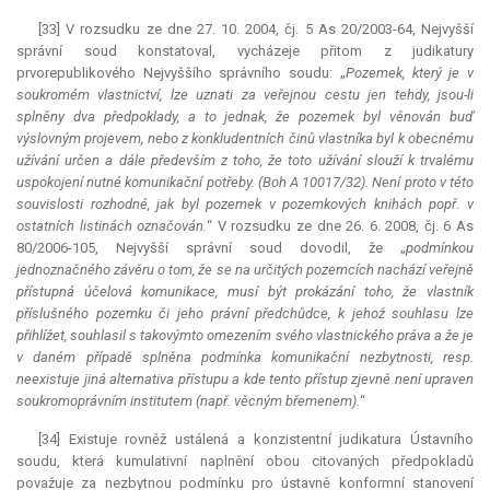
[33] V rozsudku ze dne 27. 10. 2004, čj. 5 As 20/2003-64, Nejvyšší
správní soud konstatoval, vycházeje přitom z judikatury
prvorepublikového Nejvyššího správního soudu: „
Pozemek, který je v
soukromém vlastnictví, lze uznati za veřejnou cestu jen tehdy, jsou-li
splněny dva předpoklady, a to jednak, že pozemek byl věnován buď
výslovným projevem, nebo z konkludentních činů vlastníka byl k obecnému
užívání určen a dále především z toho, že toto užívání slouží k trvalému
uspokojení nutné komunikační potřeby. (Boh A 10017/32). Není proto v této
souvislosti rozhodné, jak byl pozemek v pozemkových knihách popř. v
ostatních listinách označován.
“ V rozsudku ze dne 26. 6. 2008, čj. 6 As
80/2006-105, Nejvyšší správní soud dovodil, že „
podmínkou
jednoznačného závěru o tom, že se na určitých pozemcích nachází veřejně
přístupná účelová komunikace, musí být prokázání toho, že vlastník
příslušného pozemku či jeho právní předchůdce, k jehož souhlasu lze
přihlížet, souhlasil s takovýmto omezením svého vlastnického práva a že je
v daném případě splněna podmínka komunikační nezbytnosti, resp.
neexistuje jiná alternativa přístupu a kde tento přístup zjevně není upraven
soukromoprávním institutem (např. věcným břemenem).
“
[34] Existuje rovněž ustálená a konzistentní
judikatura
Ústavního
soudu, která kumulativní naplnění obou citovaných předpokladů
považuje za nezbytnou podmínku pro ústavně konformní stanovení