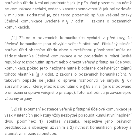
správního úřadu. Není ani podstatné, jak je příslušný pozemek, na němž
se komunikace nachází, veden v katastru nemovitostí či jak byl evidován
v minulosti. Podstatné je, zda tento pozemek splňuje veškeré znaky
účelové komunikace uvedené v § 7 odst. 1 zákona o pozemních
komunikacích.
[31] Zákon o pozemních komunikacích vychází z představy, že
účelové komunikace jsou obvykle veřejně přístupné. Příslušný silniční
správní úřad obecního úřadu obce s rozšířenou působností může na
žádost vlastníka účelové komunikace a po projednání s Policií České
republiky rozhodnutím upravit nebo omezit veřejný přístup na účelovou
komunikaci, pokud je to nezbytně nutné k ochraně oprávněných zájmů
tohoto vlastníka (§ 7 odst. 2 zákona o pozemních komunikacích). V
takovém případě se jedná o správní rozhodnutí ve smyslu § 67
správního řádu, které je též rozhodnutím dle § 65 s. ř. s. (je rozhodováno
o omezení či úpravě veřejného přístupu). Toto rozhodnutí je závazné pro
všechny orgány.
[32] Při zkoumání existence veřejně přístupné účelové komunikace je
však v intencích judikatury vždy nezbytné posoudit kumulativní naplnění
dvou podmínek: 1) souhlas vlastníka, respektive jeho právních
předchůdců, s obecným užíváním a 2) nutnost komunikační potřeby a
alternativní možnosti přístupu.