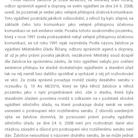
odbor správních agend a dopravy, ve svém vyjádření ze dne 24. 6. 2008,
uvedl, že pozemek je veden jako veřejně přístupná účelová komunikace.
Toto vyjádření postrádá jakékoli odůvodnění, z něhož by bylo zřejmé, na
základě čeho tuto komunikaci jako veřejně přístupnou účelovou
komunikaci ve své evidenci vede. Povaha tohoto soukromého pozemku,
který v roce 1991 zcela prokazatelně nebyl veřejně přístupnou účelovou
komunikací, se od roku 1991 nijak nezměnila. Podle názoru žalobce je
vyjádření Městského úřadu Říčany, odboru správních agend a dopravy,
ať už je jeho právní povaha jakákoli, nezákonné. Městský soud dospěl
dle žalobce ke správnému závěru, že toto vyjádření nebylo pro ověření
existence přístupu ke stavbě dostatečným vyjádřením a stavební úřad
tak na něj neměl bez dalšího spoléhat a vycházet z něj při rozhodování
ve věci. Za zcela správné považuje rovněž závěry desátého senátu v
rozsudku čj. 10 As 68/2016, který se týká téhož žalobce a téhož
pozemku jako v nyní projednávané věci. Jde o stavbu, která byla
stavebním úřadem povolena rovněž s odkazem na v podstatě shodné
vyjádření silničního úřadu, na které poukazuje druhý senát ve svém
usnesení o postoupení věci rozšířenému senátu. Z důvodů uvedených
výše se žalobce domnívá, že posouzení právní povahy vyjádření
silničního úřadu ze dne 24. 6. 2008 není pro rozhodnutí dané věci
otázkou zásadní a důvod pro postoupení věci rozšířenému senátu není
dán. Žalobce nesouhlasí s názorem druhého senátu, že se může jednat