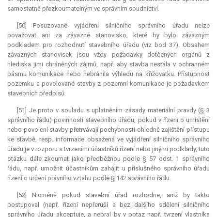
samostatně přezkoumatelným ve správním soudnictví.
[50] Posuzované vyjádření silničního správního úřadu nelze
považovat ani za závazné stanovisko, které by bylo závazným
podkladem pro rozhodnutí stavebního úřadu (viz bod 37). Obsahem
závazných stanovisek jsou vždy požadavky dotčených orgánů z
hlediska jimi chráněných zájmů, např. aby stavba nestála v ochranném
pásmu komunikace nebo nebránila výhledu na křižovatku. Přístupnost
pozemku a povolované stavby z pozemní komunikace je požadavkem
stavebních předpisů.
[51] Je proto v souladu s uplatněním zásady materiální pravdy (§ 3
správního řádu) povinností stavebního úřadu, pokud v řízení o umístění
nebo povolení stavby přetrvávají pochybnosti ohledně zajištění přístupu
ke stavbě, resp. informace obsažená ve vyjádření silničního správního
úřadu je v rozporu s tvrzeními účastníků řízení nebo jinými podklady, tuto
otázku dále zkoumat jako předběžnou podle § 57 odst. 1 správního
řádu, např. umožnit účastníkům zahájit u příslušného správního úřadu
řízení o určení právního vztahu podle § 142 správního řádu.
[52] Nicméně pokud stavební úřad rozhodne, aniž by takto
postupoval (např. řízení nepřeruší a bez dalšího sdělení silničního
správního úřadu akceptuje, a nebral by v potaz např. tvrzení vlastníka