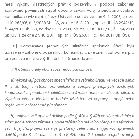
mezí výkonu vlastnických práv k pozemku v podobě zákonem
stanovené povinnosti strpět obecné užívání veřejně přístupné účelové
komunikace (viz např. nálezy Ústavního soudu ze dne 9. 1. 2008, sp. zn.
II. ÚS 268/06, č. 2/2008 Sb. ÚS, ze dne 15. 3. 2011, sp. zn. III. ÚS 2942/10,
č. 44/2011 Sb. ÚS, ze dne 21. 9. 2011, sp. zn. II. ÚS 3608/10, č. 164/2011
Sb. ÚS, a ze dne 27. 10. 2011, sp. zn. I. ÚS 263/11, č. 184/2011 Sb. ÚS).
[35]
Kompetence
jednotlivých silničních správních úřadů byla
upravena v zákoně o pozemních komunikacích, ve znění rozhodném pro
projednávanou věc v § 40 odst. 4 a 5 následovně:
„
(4) Obecní úřady obcí s rozšířenou působností
a) vykonávají působnost speciálního stavebního úřadu ve věcech silnic
II. a III. třídy, místních komunikací a veřejně přístupných účelových
komunikací a působnost silničního správního úřadu ve věcech silnic s
výjimkou věcí, o kterých rozhoduje Ministerstvo dopravy a spojů nebo
orgán kraje v přenesené působnosti,
b) projednávají správní delikty podle § 42a a § 42b ve věcech dálnic a
silnic podle tohoto zákona a podle zvláštního právního předpisu s výjimkou
věcí, k jejichž projednávání je příslušný celní úřad, s výjimkou správních
deliktů podle § 42a odst. 2 až 4 a § 42b odst. 2, k jejichž projednávání je