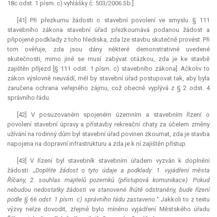
18c odst. 1 písm. c) vyhlášky č. 503/2006 Sb.].
[41] Při přezkumu žádosti o stavební povolení ve smyslu § 111
stavebního zákona stavební úřad přezkoumává podanou žádost a
připojené podklady z toho hlediska, zda lze stavbu skutečně provést. Při
tom ověřuje, zda jsou dány některé demonstrativně uvedené
skutečnosti, mimo jiné se musí zabývat otázkou, zda je ke stavbě
zajištěn příjezd [§ 111 odst. 1 písm. c) stavebního zákona]. Ačkoliv to
zákon výslovně neuvádí, měl by stavební úřad postupovat tak, aby byla
zaručena ochrana veřejného zájmu, což obecně vyplývá z § 2 odst. 4
správního řádu.
[42] V posuzovaném spojeném územním a stavebním řízení o
povolení stavební úpravy a přístavby rekreační chaty za účelem změny
užívání na rodinný dům byl stavební úřad povinen zkoumat, zda je stavba
napojena na dopravní infrastrukturu a zda je k ní zajištěn přístup.
[43] V řízení byl stavebník stavebním úřadem vyzván k doplnění
žádosti: „
Doplňte žádost o tyto údaje a podklady: 1. vyjádření města
Říčany, 2. souhlas majitelů pozemků (přístupová komunikace). Pokud
nebudou nedostatky žádosti ve stanovené lhůtě odstraněny, bude řízení
podle § 66 odst. 1 písm. c) správního řádu zastaveno.
“ Jakkoli to z textu
výzvy nelze dovodit, zřejmě bylo míněno vyjádření Městského úřadu