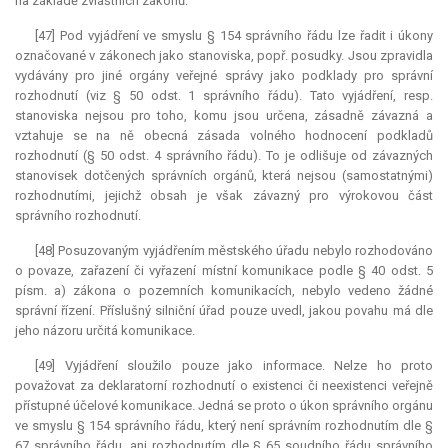
na základě zvláštních zákonů.
[47] Pod vyjádření ve smyslu § 154 správního řádu lze řadit i úkony
označované v zákonech jako stanoviska, popř. posudky. Jsou zpravidla
vydávány pro jiné orgány veřejné správy jako podklady pro správní
rozhodnutí (viz § 50 odst. 1 správního řádu). Tato vyjádření, resp.
stanoviska nejsou pro toho, komu jsou určena, zásadně závazná a
vztahuje se na ně obecná zásada volného hodnocení podkladů
rozhodnutí (§ 50 odst. 4 správního řádu). To je odlišuje od závazných
stanovisek dotčených správních orgánů, která nejsou (samostatnými)
rozhodnutími, jejichž obsah je však závazný pro výrokovou část
správního rozhodnutí.
[48] Posuzovaným vyjádřením městského úřadu nebylo rozhodováno
o povaze, zařazení či vyřazení místní komunikace podle § 40 odst. 5
písm. a) zákona o pozemních komunikacích, nebylo vedeno žádné
správní řízení. Příslušný silniční úřad pouze uvedl, jakou povahu má dle
jeho názoru určitá komunikace.
[49] Vyjádření sloužilo pouze jako informace. Nelze ho proto
považovat za
deklaratorní
rozhodnutí o existenci či neexistenci veřejně
přístupné účelové komunikace. Jedná se proto o úkon správního orgánu
ve smyslu § 154 správního řádu, který není správním rozhodnutím dle §
67 správního řádu, ani rozhodnutím dle § 65 soudního řádu správního