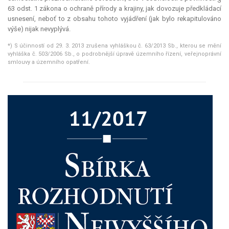
63 odst. 1 zákona o ochraně přírody a krajiny, jak dovozuje předkládací
usnesení, neboť to z obsahu tohoto vyjádření (jak bylo rekapitulováno
výše) nijak nevyplývá.
*) S účinností od 29. 3. 2013 zrušena vyhláškou č. 63/2013 Sb., kterou se mění
vyhláška č. 503/2006 Sb., o podrobnější úpravě územního řízení, veřejnoprávní
smlouvy a územního opatření.