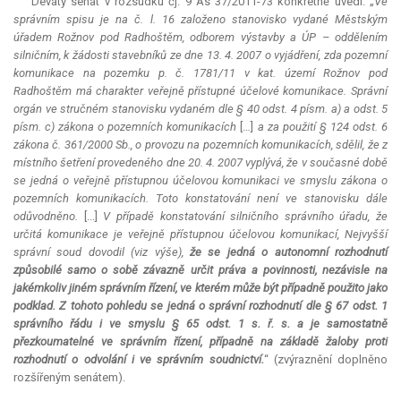
Devátý senát v rozsudku čj. 9 As 37/2011-73 konkrétně uvedl: „
Ve
správním spisu je na č. l. 16 založeno stanovisko vydané Městským
úřadem Rožnov pod Radhoštěm, odborem výstavby a ÚP – oddělením
silničním, k žádosti stavebníků ze dne 13. 4. 2007 o vyjádření, zda pozemní
komunikace na pozemku p. č. 1781/11 v kat. území Rožnov pod
Radhoštěm má charakter veřejně přístupné účelové komunikace. Správní
orgán ve stručném stanovisku vydaném dle § 40 odst. 4 písm. a) a odst. 5
písm. c) zákona o pozemních komunikacích
[…]
a za použití § 124 odst. 6
zákona č. 361/2000 Sb., o provozu na pozemních komunikacích, sdělil, že z
místního šetření provedeného dne 20. 4. 2007 vyplývá, že v současné době
se jedná o veřejně přístupnou účelovou komunikaci ve smyslu zákona o
pozemních komunikacích. Toto konstatování není ve stanovisku dále
odůvodněno.
[...]
V případě konstatování silničního správního úřadu, že
určitá komunikace je veřejně přístupnou účelovou komunikací, Nejvyšší
správní soud dovodil (viz výše),
že se jedná o autonomní rozhodnutí
způsobilé samo o sobě závazně určit práva a povinnosti, nezávisle na
jakémkoliv jiném správním řízení, ve kterém může být případně použito jako
podklad. Z tohoto pohledu se jedná o správní rozhodnutí dle § 67 odst. 1
správního řádu i ve smyslu § 65 odst. 1 s. ř. s. a je samostatně
přezkoumatelné ve správním řízení, případně na základě žaloby proti
rozhodnutí o odvolání i ve správním soudnictví.
“ (zvýraznění doplněno
rozšířeným senátem).