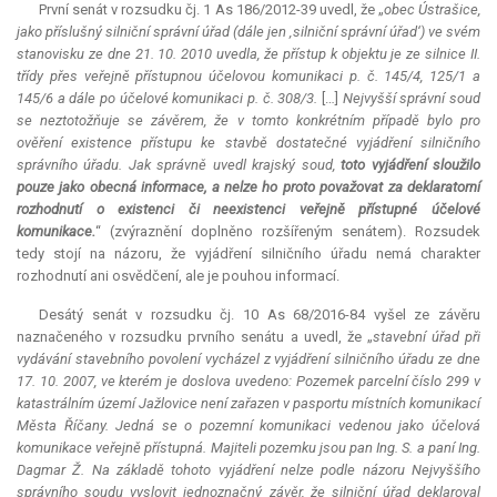
První senát v rozsudku čj. 1 As 186/2012-39 uvedl, že „
obec Ústrašice,
jako příslušný silniční správní úřad (dále jen ‚silniční správní úřad‘) ve svém
stanovisku ze dne 21. 10. 2010 uvedla, že přístup k objektu je ze silnice II.
třídy přes veřejně přístupnou účelovou komunikaci p. č. 145/4, 125/1 a
145/6 a dále po účelové komunikaci p. č. 308/3.
[…]
Nejvyšší správní soud
se neztotožňuje se závěrem, že v tomto konkrétním případě bylo pro
ověření existence přístupu ke stavbě dostatečné vyjádření silničního
správního úřadu. Jak správně uvedl krajský soud,
toto vyjádření sloužilo
pouze jako obecná informace, a nelze ho proto považovat za
deklaratorní
rozhodnutí o existenci či neexistenci veřejně přístupné účelové
komunikace.
“ (zvýraznění doplněno rozšířeným senátem). Rozsudek
tedy stojí na názoru, že vyjádření silničního úřadu nemá charakter
rozhodnutí ani osvědčení, ale je pouhou informací.
Desátý senát v rozsudku čj. 10 As 68/2016-84 vyšel ze závěru
naznačeného v rozsudku prvního senátu a uvedl, že „
stavební úřad při
vydávání stavebního povolení vycházel z vyjádření silničního úřadu ze dne
17. 10. 2007, ve kterém je doslova uvedeno: Pozemek parcelní číslo 299 v
katastrálním území Jažlovice není zařazen v pasportu místních komunikací
Města Říčany. Jedná se o pozemní komunikaci vedenou jako účelová
komunikace veřejně přístupná. Majiteli pozemku jsou pan Ing. S. a paní Ing.
Dagmar Ž. Na základě tohoto vyjádření nelze podle názoru Nejvyššího
správního soudu vyslovit jednoznačný závěr, že silniční úřad deklaroval