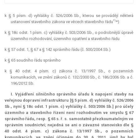
k § 5 písm. d) vyhlášky č. 526/2006 Sb., kterou se provádějí některá
*)
ustanovení stavebního zákona ve věcech stavebního řádu
*)
k § 18c odst. 1 písm. c) vyhlášky č. 503/2006 Sb., o podrobnější úpravě
územního rozhodování, územního opatření a stavebního řádu
k § 57 odst. 1, § 67 a § 142 správního řádu (č. 500/2004 Sb.)
k § 65 soudního řádu správního
k § 40 odst. 4 písm. c) zákona č. 13/1997 Sb., o pozemních
komunikacích, ve znění zákonů č. 132/2000 Sb., č. 186/2006 Sb. a č.
196/2012 Sb.
I. Vyjádření silničního správního úřadu k napojení stavby na
veřejnou dopravní infrastrukturu [§ 5 písm. d) vyhlášky č. 526/2006
Sb., nyní § 18c odst. 1 písm. c) vyhlášky č. 503/2006 Sb.] pro účely
územního a stavebního řízení není rozhodnutím ve smyslu § 67
správního řádu, resp. § 65 s. ř. s. samostatně přezkoumatelným ve
správním soudnictví; nejedná se ani o závazné stanovisko dle §
40 odst. 4 písm. c) zákona č. 13/1997 Sb., o pozemních
komunikacích, ve znění účinném do 30. 6. 2011, jímž by byl