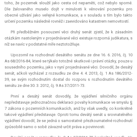
toho, že pozemek sloužil jako cesta od nepaměti, což nebylo sporné.
Dle žalovaného muselo dojít v minulosti k věnování pozemku pro
obecné užívání jako veřejné komunikace, a v souladu s tím bylo takto
určení pozemku následně rovněž i zaevidováno katastrem nemovitostí.
Při předběžném posouzení věci druhý senát zjistil, že k zásadním
otázkám nastoleným v projednávané věci existuje rozporná
judikatura
, s
níž se navíc v podstatné míře neztotožňuje.
Upozornil na rozhodnutí desátého senátu ze dne 16. 6. 2016, čj. 10
As 68/2016-84, které se týkalo totožné skutkové i právní otázky, pouze u
sousedního pozemku, jako v nyní projednávané věci. Dovodil, že desátý
senát, ačkoli vycházel z rozsudku ze dne 4. 4. 2013, čj. 1 As 186/2012-
39, se svým rozhodnutím dostal do rozporu s rozhodnutím devátého
senátu ze dne 30. 3. 2012, čj. 9 As 37/2011-73.
První a desátý senát dovodily, že vyjádření silničního orgánu
nepředstavuje jednoznačnou deklaraci povahy komunikace ve smyslu §
7 zákona o pozemních komunikacích, aniž by však uvedly, co konkrétně
takové vyjádření představuje. Oproti tomu devátý senát u srovnatelného
vyjádření dovodil, že se jedná o samostatně přezkoumatelné rozhodnutí
způsobilé samo o sobě závazně určit práva a povinnosti.