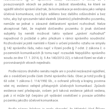
posuzovaných věcech se jednalo o žádost stavebníka, ke které se
vyjádřil silniční správní úřad tak, že komunikace je evidována jako veřejná
účelová komunikace, což bylo sděleno bez dalšího odůvodnění a bez
toho, aby byl vyrozuměn také vlastník (vlastníci) předmětného pozemku,
nemůže se jednat o závazné
deklaratorní
správní rozhodnutí. Nelze
akceptovat fakt, že majitelé dotčeného pozemku či jinak dotčené
subjekty by neměli možnost takto vydané „
správní rozhodnutí
“
napadnout či požádat o jeho přezkum v rámci správního soudnictví.
Rozhodování je jistě namístě v řízení o určení právního vztahu ve smyslu
§ 142 správního řádu, nebo např. v řízení podle § 7 odst. 2 zákona č. o
pozemních komunikacích (k tomu např. rozsudek Nejvyššího správního
soudu ze dne 17. 1. 2014, čj. 5 As 140/2012-22); o takové řízení se však v
porovnávaných věcech nejednalo.
Podle názoru druhého senátu nejde ani o pouhé nezávazné vyjádření,
ale o osvědčení podle části čtvrté správního řádu. Obec je totiž podle §
63 odst. 1 zákona č. 114/1992 Sb., o ochraně přírody a krajiny, povinna
vést mj. evidenci veřejně přístupných účelových komunikací. Způsob
evidence není předepsán, ovšem je-li taková evidence jakkoli vedena,
pak z ní může být čerpáno při vydávání osvědčení o povaze určitého
pozemku jakožto účelové komunikace.
Podle názoru žalobce je zcela
absurdní
, že Městský úřad Říčany,