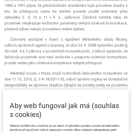
1990 a 1991 plyne, že předchůdcům stavebníka byla povolena stavba s
tím, že přístupová cesta ke stavbě povede podél vodoteče přes
zahrádku č. 9, 10 a 11 v k. ú. Jažlovice. Žalobce namítal také, že
pozemek nevykazuje technické parametry veřejné účelové komunikace,
přičemž vůbec nebylo provedeno místní šetření.
Žalovaný vycházel v řízení z vyjádření Městského úřadu Říčany,
odboru správních agend a dopravy, ze dne 24. 6. 2008 vydaného podle §
40 odst. 4 a 5 zákona o pozemních komunikacích, z něhož vyplynulo, že
žalobcův pozemek sice není evidován v pasportu místních komunikací,
je však veden jako účelová komunikace veřejně přístupná.
Městský soudu v Praze zrušil rozhodnutí žalovaného rozsudkem ze
dne 11. 12. 2015, čj. 5 A 18/2011-55, neboť správní orgány se dostatečně
nevypořádaly se spornou otázkou týkající se povahy cesty na pozemku
žalobce.
Osoby zúčastněné na řízení 1) a 2) (stěžovatelé) podali proti
Aby web fungoval jak má (souhlas
rozsudku městského soudu kasační stížnost. Napadenému rozsudku
s cookies)
vytýkali, že městský soud při svém rozhodování nepřihlédl k tvrzením a
listinám, které byly při jednání předkládány; nelze se ztotožnit s názorem
soudu, že žalovaný nedostatečně odůvodnil, proč lze žalobcův
Vážený návštěvníku, snažíme se ze všech sil přinášet vysokou úroveň uživatelského
komfortu při používání našich webových stránek. Mezi základní předpoklady patří
pozemek považovat za veřejně přístupnou účelovou komunikaci;