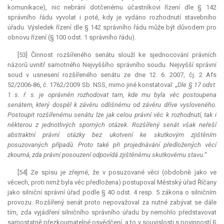
komunikace), nic nebrání dotčenému účastníkovi řízení dle § 142
správního řádu vyvolat i poté, kdy je vydáno rozhodnutí stavebního
úřadu. Výsledek řízení dle § 142 správního řádu může být důvodem pro
obnovu řízení (§ 100 odst. 1 správního řádu).
[53] Činnost rozšířeného senátu slouží ke sjednocování právních
názorů uvnitř samotného Nejvyššího správního soudu. Nejvyšší správní
soud v usnesení rozšířeného senátu ze dne 12. 6. 2007, čj. 2 Afs
52/2006-86, č. 1762/2009 Sb. NSS, mimo jiné konstatoval: „
Dle § 17 odst.
1 s. ř. s. je oprávněn rozhodovat tam, kde mu byla věc postoupena
senátem, který dospěl k závěru odlišnému od závěru dříve vysloveného.
Postoupit rozšířenému senátu lze jak celou právní věc k rozhodnutí, tak i
některou z jednotlivých sporných otázek. Rozšířený senát však neřeší
abstraktní
právní otázky bez ukotvení ke skutkovým zjištěním
posuzovaných případů. Proto také při projednávání předložených věcí
zkoumá, zda právní posouzení odpovídá zjištěnému skutkovému stavu.
“
[54] Ze spisu je zřejmé, že v posuzované věci (obdobně jako ve
věcech, proti nimž byla věc předložena) postupoval Městský úřad Říčany
jako silniční správní úřad podle § 40 odst. 4 resp. 5 zákona o silničním
provozu. Rozšířený senát proto nepovažoval za nutné zabývat se dále
tím, zda vyjádření silničního správního úřadu by nemohlo představovat
samostatně přezkoumatelné osvědčení, a to v souvislosti s povinností §