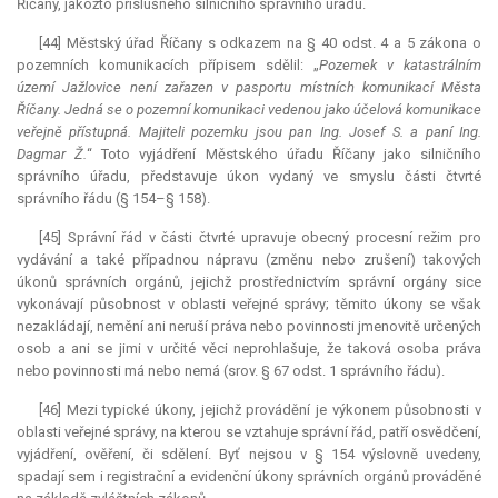
Říčany, jakožto příslušného silničního správního úřadu.
[44] Městský úřad Říčany s odkazem na § 40 odst. 4 a 5 zákona o
pozemních komunikacích přípisem sdělil: „
Pozemek v katastrálním
území Jažlovice není zařazen v pasportu místních komunikací Města
Říčany. Jedná se o pozemní komunikaci vedenou jako účelová komunikace
veřejně přístupná. Majiteli pozemku jsou pan Ing. Josef S. a paní Ing.
Dagmar Ž.
“
Toto vyjádření Městského úřadu Říčany jako silničního
správního úřadu, představuje úkon vydaný ve smyslu části čtvrté
správního řádu (§ 154–§ 158).
[45] Správní řád v části čtvrté upravuje obecný procesní režim pro
vydávání a také případnou nápravu (změnu nebo zrušení) takových
úkonů správních orgánů, jejichž prostřednictvím správní orgány sice
vykonávají působnost v oblasti veřejné správy; těmito úkony se však
nezakládají, nemění ani neruší práva nebo povinnosti jmenovitě určených
osob a ani se jimi v určité věci neprohlašuje, že taková osoba práva
nebo povinnosti má nebo nemá (srov. § 67 odst. 1 správního řádu).
[46] Mezi typické úkony, jejichž provádění je výkonem působnosti v
oblasti veřejné správy, na kterou se vztahuje správní řád, patří osvědčení,
vyjádření, ověření, či sdělení. Byť nejsou v § 154 výslovně uvedeny,
spadají sem i registrační a evidenční úkony správních orgánů prováděné