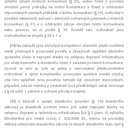
zvláštní užívání místních komunikací (§ 25), vedou řízení o povolení
umístění pevné překážky na místní komunikaci a řízení o odstranění
nepovolených pevných překážek z těchto komunikací (§ 29), rozhodují o
umístění reklamních zařízení v silničních ochranných pásmech u místních
komunikací (§ 31) a o odstranění zdroje ohrožení místní komunikace
nebo provozu na ní podle § 35. Rovněž tato rozhodnutí jsou
rozhodnutími ve smyslu § 65 s. ř. s.
[39] Na základě výše shrnutých kompetencí obecních úřadů rozšířený
senát přistoupil k posouzení povahy a závaznosti vyjádření silničního
správního úřadu k napojení stavby na veřejnou dopravní infrastrukturu
pro účely územního a stavebního řízení o zařazení pozemní komunikace.
Sporné ve věci je, zda se jedná o samostatně přezkoumatelné
rozhodnutí. V rámci komplexního posouzení vyvstává rovněž otázka,
zda toto vyjádření svou povahou nemůže být závazným stanoviskem,
případně, zda se nejedná o osvědčení (což předkládající senát dovozuje
z § 63 odst. 1 zákona o ochraně přírody a krajiny).
[40] V žádosti o vydání stavebního povolení (§ 110 stavebního
zákona) je stavebník povinen mimo jiné uvést napojení stavby na
veřejnou dopravní a technickou infrastrukturu [viz § 5 písm. d) vyhlášky
Ministerstva pro místní rozvoj č. 526/2006 Sb., kterou se provádějí
některá ustanovení stavebního zákona ve věcech stavebního řádu; nyní §